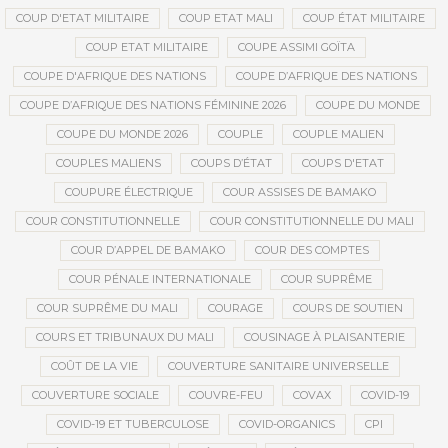
COUP D'ETAT MILITAIRE
COUP ETAT MALI
COUP ÉTAT MILITAIRE
COUP ETAT MILITAIRE
COUPE ASSIMI GOÏTA
COUPE D'AFRIQUE DES NATIONS
COUPE D’AFRIQUE DES NATIONS
COUPE D’AFRIQUE DES NATIONS FÉMININE 2026
COUPE DU MONDE
COUPE DU MONDE 2026
COUPLE
COUPLE MALIEN
COUPLES MALIENS
COUPS D’ÉTAT
COUPS D'ETAT
COUPURE ÉLECTRIQUE
COUR ASSISES DE BAMAKO
COUR CONSTITUTIONNELLE
COUR CONSTITUTIONNELLE DU MALI
COUR D’APPEL DE BAMAKO
COUR DES COMPTES
COUR PÉNALE INTERNATIONALE
COUR SUPRÊME
COUR SUPRÊME DU MALI
COURAGE
COURS DE SOUTIEN
COURS ET TRIBUNAUX DU MALI
COUSINAGE À PLAISANTERIE
COÛT DE LA VIE
COUVERTURE SANITAIRE UNIVERSELLE
COUVERTURE SOCIALE
COUVRE-FEU
COVAX
COVID-19
COVID-19 ET TUBERCULOSE
COVID-ORGANICS
CPI