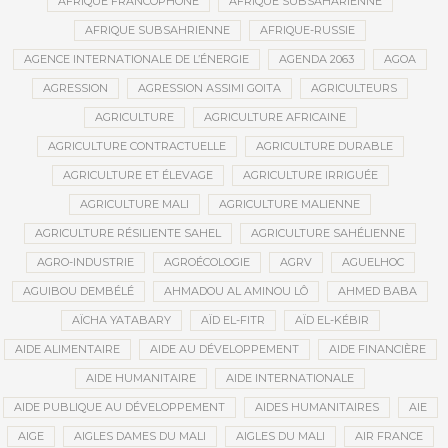
AFRIQUE FRANCOPHONE
AFRIQUE SUBSAHARIENNE
AFRIQUE SUBSAHRIENNE
AFRIQUE-RUSSIE
AGENCE INTERNATIONALE DE L’ÉNERGIE
AGENDA 2063
AGOA
AGRESSION
AGRESSION ASSIMI GOITA
AGRICULTEURS
AGRICULTURE
AGRICULTURE AFRICAINE
AGRICULTURE CONTRACTUELLE
AGRICULTURE DURABLE
AGRICULTURE ET ÉLEVAGE
AGRICULTURE IRRIGUÉE
AGRICULTURE MALI
AGRICULTURE MALIENNE
AGRICULTURE RÉSILIENTE SAHEL
AGRICULTURE SAHÉLIENNE
AGRO-INDUSTRIE
AGROÉCOLOGIE
AGRV
AGUELHOC
AGUIBOU DEMBÉLÉ
AHMADOU AL AMINOU LÔ
AHMED BABA
AÏCHA YATABARY
AÏD EL-FITR
AÏD EL-KÉBIR
AIDE ALIMENTAIRE
AIDE AU DÉVELOPPEMENT
AIDE FINANCIÈRE
AIDE HUMANITAIRE
AIDE INTERNATIONALE
AIDE PUBLIQUE AU DÉVELOPPEMENT
AIDES HUMANITAIRES
AIE
AIGE
AIGLES DAMES DU MALI
AIGLES DU MALI
AIR FRANCE