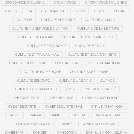
CROISSANCE INCLUSIVE
CROIX ROUGE
CROIX-ROUGE MALIENNE
CRUES
CSA
CSC BURKINA
CSCOM
CSRÉF
CUIVRE
CULTURE
CULTURE AFRICAINE
CULTURE AU MALI
CULTURE AU SERVICE DE LA PAIX
CULTURE DE LA LECTURE
CULTURE DE LA PAIX
CULTURE ET DÉVELOPPEMENT
CULTURE ET ÉCONOMIE
CULTURE ET PAIX
CULTURE ET PAIX AU MALI
CULTURE ET SOUVERAINETÉ
CULTURE GUINÉENNE
CULTURE MALI
CULTURE MALIENNE
CULTURE NUMÉRIQUE
CULTURE SAHÉLIENNE
CULTURE SÉNOUFO
CULTURE URBAINE
CURAGE
CURAGE DES CANIVEAUX
CVJR
CYBERCRIMINALITÉ
CYBERDÉFENSE
CYBERESPACE
CYBERHARCÈLEMENT
CYBERSÉCURITÉ
CYBERSÉCURITÉ MALI
CYRIL RAMAPHOSA
DAECH
DAKAR
DAMBÉ
DAMIBA
DAMIBA AU MALI
DANA AMBASSAGOU
DANBÉ
DANBÉ KOLOSIBAW
DANEMARK
DANGER
DANGORONI
DANIEL SIMÉON KÉLÉMA