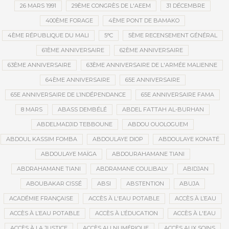
26 MARS 1991
29ÈME CONGRÈS DE L'AEEM
31 DÉCEMBRE
400ÈME FORAGE
4ÈME PONT DE BAMAKO
4ÈME RÉPUBLIQUE DU MALI
5°C
5ÈME RECENSEMENT GÉNÉRAL
61ÈME ANNIVERSAIRE
62ÈME ANNIVERSAIRE
63ÈME ANNIVERSAIRE
63ÈME ANNIVERSAIRE DE L'ARMÉE MALIENNE
64ÈME ANNIVERSAIRE
65E ANNIVERSAIRE
65E ANNIVERSAIRE DE L’INDÉPENDANCE
65E ANNIVERSAIRE FAMA
8 MARS
ABASS DEMBÉLÉ
ABDEL FATTAH AL-BURHAN
ABDELMADJID TEBBOUNE
ABDOU OUOLOGUEM
ABDOUL KASSIM FOMBA
ABDOULAYE DIOP
ABDOULAYE KONATÉ
ABDOULAYE MAÏGA
ABDOURAHAMANE TIANI
ABDRAHAMANE TIANI
ABDRAMANE COULIBALY
ABIDJAN
ABOUBAKAR CISSÉ
ABSI
ABSTENTION
ABUJA
ACADÉMIE FRANÇAISE
ACCÈS À L'EAU POTABLE
ACCÈS À L’EAU
ACCÈS À L’EAU POTABLE
ACCÈS À L’ÉDUCATION
ACCÈS À L'EAU
ACCÈS À LA JUSTICE
ACCÈS AU NUMÉRIQUE
ACCÈS AUX SOINS