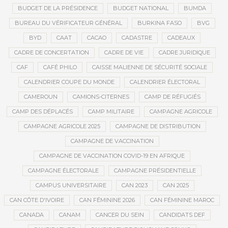
BUDGET DE LA PRÉSIDENCE
BUDGET NATIONAL
BUMDA
BUREAU DU VÉRIFICATEUR GÉNÉRAL
BURKINA FASO
BVG
BYD
CAAT
CACAO
CADASTRE
CADEAUX
CADRE DE CONCERTATION
CADRE DE VIE
CADRE JURIDIQUE
CAF
CAFÉ PHILO
CAISSE MALIENNE DE SÉCURITÉ SOCIALE
CALENDRIER COUPE DU MONDE
CALENDRIER ÉLECTORAL
CAMEROUN
CAMIONS-CITERNES
CAMP DE RÉFUGIÉS
CAMP DES DÉPLACÉS
CAMP MILITAIRE
CAMPAGNE AGRICOLE
CAMPAGNE AGRICOLE 2025
CAMPAGNE DE DISTRIBUTION
CAMPAGNE DE VACCINATION
CAMPAGNE DE VACCINATION COVID-19 EN AFRIQUE
CAMPAGNE ÉLECTORALE
CAMPAGNE PRÉSIDENTIELLE
CAMPUS UNIVERSITAIRE
CAN 2023
CAN 2025
CAN CÔTE D'IVOIRE
CAN FÉMININE 2026
CAN FÉMININE MAROC
CANADA
CANAM
CANCER DU SEIN
CANDIDATS DEF