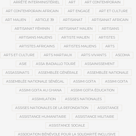
ARRÊTÉ INTERMINISTÉRIEL
ART
ART CONTEMPORAIN
ART CONTEMPORAIN AFRICAIN
ART ENGAGÉ
ART ET CULTURE
ART MALIEN
ARTICLE 39
ARTISANAT
ARTISANAT AFRICAIN
ARTISANAT FÉMININ
ARTISANAT MALIEN
ARTISANS
ARTISANS MALIENS
ARTISTE MALIEN
ARTISTES
ARTISTES AFRICAINS
ARTISTES MALIENS
ARTS
ARTS ET CULTURE
ARTS MARTIAUX
ARTS VIVANTS
ASCOMA
ASIE
ASSA BADIALLO TOURÉ
ASSAINISSEMENT
ASSASSINATS
ASSEMBLÉE GÉNÉRALE
ASSEMBLÉE NATIONALE
ASSEMBLÉE NATIONALE SÉNÉGAL
ASSIMI GOÏTA
ASSIMI GOITA
ASSIMI GOITA AU GHANA
ASSIMI GOÏTA ÉDUCATION
ASSIMILATION
ASSISES NATIONALES
ASSISES NATIONALES DE LA REFONDATION
ASSISTANCE
ASSISTANCE HUMANITAIRE
ASSISTANCE MILITAIRE
ASSISTANCE SOCIALE
ASSOCIATION BÉNÉVOLE POUR LA SOLIDARITÉ INCLUSIVE