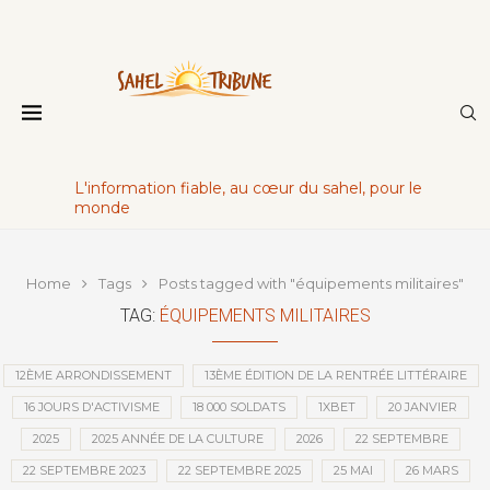
L'information fiable, au cœur du sahel, pour le
monde
Home
Tags
Posts tagged with "équipements militaires"
TAG:
ÉQUIPEMENTS MILITAIRES
12ÈME ARRONDISSEMENT
13ÈME ÉDITION DE LA RENTRÉE LITTÉRAIRE
16 JOURS D'ACTIVISME
18 000 SOLDATS
1XBET
20 JANVIER
2025
2025 ANNÉE DE LA CULTURE
2026
22 SEPTEMBRE
22 SEPTEMBRE 2023
22 SEPTEMBRE 2025
25 MAI
26 MARS