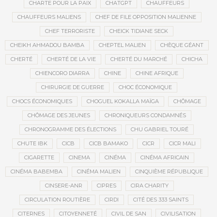
CHARTE POUR LA PAIX
CHATGPT
CHAUFFEURS
CHAUFFEURS MALIENS
CHEF DE FILE OPPOSITION MALIENNE
CHEF TERRORISTE
CHEICK TIDIANE SECK
CHEIKH AHMADOU BAMBA
CHEPTEL MALIEN
CHÈQUE GÉANT
CHERTÉ
CHERTÉ DE LA VIE
CHERTÉ DU MARCHÉ
CHICHA
CHIENCORO DIARRA
CHINE
CHINE AFRIQUE
CHIRURGIE DE GUERRE
CHOC ÉCONOMIQUE
CHOCS ÉCONOMIQUES
CHOGUEL KOKALLA MAÏGA
CHÔMAGE
CHÔMAGE DES JEUNES
CHRONIQUEURS CONDAMNÉS
CHRONOGRAMME DES ÉLECTIONS
CHU GABRIEL TOURÉ
CHUTE IBK
CICB
CICB BAMAKO
CICR
CICR MALI
CIGARETTE
CINEMA
CINÉMA
CINÉMA AFRICAIN
CINÉMA BABEMBA
CINÉMA MALIEN
CINQUIÈME RÉPUBLIQUE
CINSERE-ANR
CIPRES
CIRA CHARITY
CIRCULATION ROUTIÈRE
CIRDI
CITÉ DES 333 SAINTS
CITERNES
CITOYENNETÉ
CIVIL DE SAN
CIVILISATION