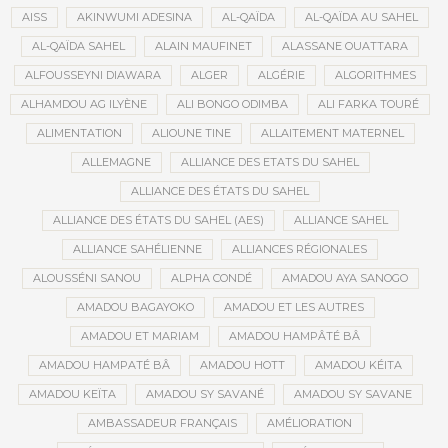
AISS
AKINWUMI ADESINA
AL-QAÏDA
AL-QAÏDA AU SAHEL
AL-QAÏDA SAHEL
ALAIN MAUFINET
ALASSANE OUATTARA
ALFOUSSEYNI DIAWARA
ALGER
ALGÉRIE
ALGORITHMES
ALHAMDOU AG ILYÈNE
ALI BONGO ODIMBA
ALI FARKA TOURÉ
ALIMENTATION
ALIOUNE TINE
ALLAITEMENT MATERNEL
ALLEMAGNE
ALLIANCE DES ETATS DU SAHEL
ALLIANCE DES ÉTATS DU SAHEL
ALLIANCE DES ÉTATS DU SAHEL (AES)
ALLIANCE SAHEL
ALLIANCE SAHÉLIENNE
ALLIANCES RÉGIONALES
ALOUSSÉNI SANOU
ALPHA CONDÉ
AMADOU AYA SANOGO
AMADOU BAGAYOKO
AMADOU ET LES AUTRES
AMADOU ET MARIAM
AMADOU HAMPÂTÉ BÂ
AMADOU HAMPATÉ BÂ
AMADOU HOTT
AMADOU KÉITA
AMADOU KEÏTA
AMADOU SY SAVANÉ
AMADOU SY SAVANE
AMBASSADEUR FRANÇAIS
AMÉLIORATION