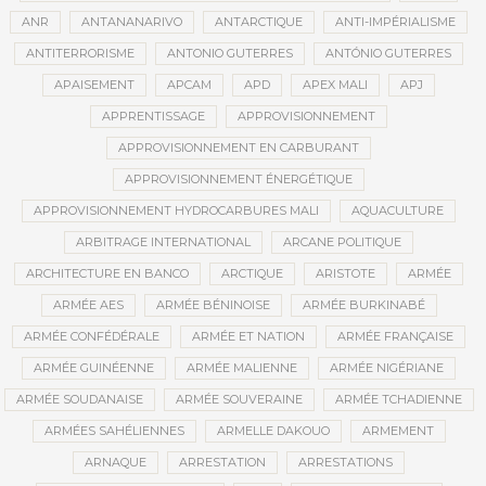
ANR
ANTANANARIVO
ANTARCTIQUE
ANTI-IMPÉRIALISME
ANTITERRORISME
ANTONIO GUTERRES
ANTÓNIO GUTERRES
APAISEMENT
APCAM
APD
APEX MALI
APJ
APPRENTISSAGE
APPROVISIONNEMENT
APPROVISIONNEMENT EN CARBURANT
APPROVISIONNEMENT ÉNERGÉTIQUE
APPROVISIONNEMENT HYDROCARBURES MALI
AQUACULTURE
ARBITRAGE INTERNATIONAL
ARCANE POLITIQUE
ARCHITECTURE EN BANCO
ARCTIQUE
ARISTOTE
ARMÉE
ARMÉE AES
ARMÉE BÉNINOISE
ARMÉE BURKINABÉ
ARMÉE CONFÉDÉRALE
ARMÉE ET NATION
ARMÉE FRANÇAISE
ARMÉE GUINÉENNE
ARMÉE MALIENNE
ARMÉE NIGÉRIANE
ARMÉE SOUDANAISE
ARMÉE SOUVERAINE
ARMÉE TCHADIENNE
ARMÉES SAHÉLIENNES
ARMELLE DAKOUO
ARMEMENT
ARNAQUE
ARRESTATION
ARRESTATIONS