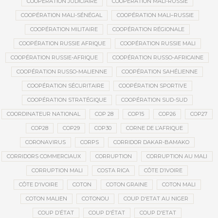
COOPÉRATION JUDICIAIRE
COOPÉRATION MALI-RUSSIE
COOPÉRATION MALI-SÉNÉGAL
COOPÉRATION MALI–RUSSIE
COOPÉRATION MILITAIRE
COOPÉRATION RÉGIONALE
COOPÉRATION RUSSIE AFRIQUE
COOPÉRATION RUSSIE MALI
COOPÉRATION RUSSIE-AFRIQUE
COOPÉRATION RUSSO-AFRICAINE
COOPÉRATION RUSSO-MALIENNE
COOPÉRATION SAHÉLIENNE
COOPÉRATION SÉCURITAIRE
COOPÉRATION SPORTIVE
COOPÉRATION STRATÉGIQUE
COOPÉRATION SUD-SUD
COORDINATEUR NATIONAL
COP 28
COP15
COP26
COP27
COP28
COP29
COP30
CORNE DE L’AFRIQUE
CORONAVIRUS
CORPS
CORRIDOR DAKAR-BAMAKO
CORRIDORS COMMERCIAUX
CORRUPTION
CORRUPTION AU MALI
CORRUPTION MALI
COSTA RICA
CÔTE D’IVOIRE
CÔTE D'IVOIRE
COTON
COTON GRAINE
COTON MALI
COTON MALIEN
COTONOU
COUP D'ETAT AU NIGER
COUP D’ÉTAT
COUP D'ÉTAT
COUP D'ETAT