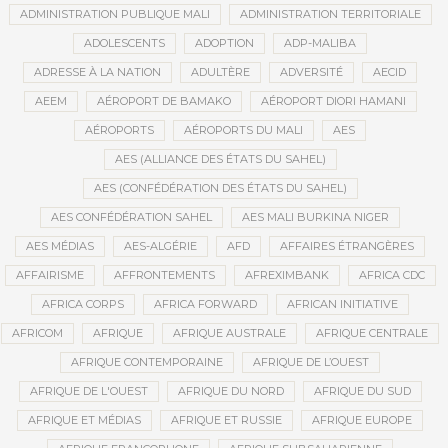
ADMINISTRATION PUBLIQUE MALI
ADMINISTRATION TERRITORIALE
ADOLESCENTS
ADOPTION
ADP-MALIBA
ADRESSE À LA NATION
ADULTÈRE
ADVERSITÉ
AECID
AEEM
AÉROPORT DE BAMAKO
AÉROPORT DIORI HAMANI
AÉROPORTS
AÉROPORTS DU MALI
AES
AES (ALLIANCE DES ÉTATS DU SAHEL)
AES (CONFÉDÉRATION DES ÉTATS DU SAHEL)
AES CONFÉDÉRATION SAHEL
AES MALI BURKINA NIGER
AES MÉDIAS
AES-ALGÉRIE
AFD
AFFAIRES ÉTRANGÈRES
AFFAIRISME
AFFRONTEMENTS
AFREXIMBANK
AFRICA CDC
AFRICA CORPS
AFRICA FORWARD
AFRICAN INITIATIVE
AFRICOM
AFRIQUE
AFRIQUE AUSTRALE
AFRIQUE CENTRALE
AFRIQUE CONTEMPORAINE
AFRIQUE DE L’OUEST
AFRIQUE DE L'OUEST
AFRIQUE DU NORD
AFRIQUE DU SUD
AFRIQUE ET MÉDIAS
AFRIQUE ET RUSSIE
AFRIQUE EUROPE