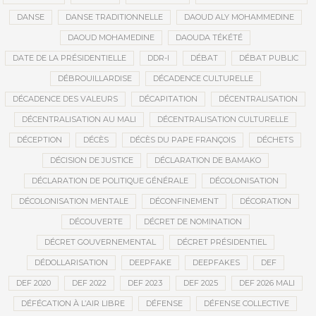
DANSE
DANSE TRADITIONNELLE
DAOUD ALY MOHAMMEDINE
DAOUD MOHAMEDINE
DAOUDA TÉKÉTÉ
DATE DE LA PRÉSIDENTIELLE
DDR-I
DÉBAT
DÉBAT PUBLIC
DÉBROUILLARDISE
DÉCADENCE CULTURELLE
DÉCADENCE DES VALEURS
DÉCAPITATION
DÉCENTRALISATION
DÉCENTRALISATION AU MALI
DÉCENTRALISATION CULTURELLE
DÉCEPTION
DÉCÈS
DÉCÈS DU PAPE FRANÇOIS
DÉCHETS
DÉCISION DE JUSTICE
DÉCLARATION DE BAMAKO
DÉCLARATION DE POLITIQUE GÉNÉRALE
DÉCOLONISATION
DÉCOLONISATION MENTALE
DÉCONFINEMENT
DÉCORATION
DÉCOUVERTE
DÉCRET DE NOMINATION
DÉCRET GOUVERNEMENTAL
DÉCRET PRÉSIDENTIEL
DÉDOLLARISATION
DEEPFAKE
DEEPFAKES
DEF
DEF 2020
DEF 2022
DEF 2023
DEF 2025
DEF 2026 MALI
DÉFÉCATION À L’AIR LIBRE
DÉFENSE
DÉFENSE COLLECTIVE