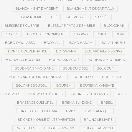
BIODIVERSITÉ
BIOMÉTRIE
BLANCHIMENT
BLANCHIMENT D’ARGENT
BLANCHIMENT DE CAPITAUX
BLASPHÈME
BLÉ
BLÉ RUSSE
BLESSÉS
BLESSÉS DE GUERRE
BLESSURE FATOU DEMBÉLÉ
BLOCKCHAIN
BLOCUS
BLOCUS ÉCONOMIQUE
BLOGING
BNDA
BOAD
BOBO-DIOULASSO
BOGOLAN
BOKO HARAM
BOLA TINUBU
BONNE GOUVERNANCE
BOTSWANA
BOUARÉ FILY SISSOKO
BOUBACAR BOCOUM
BOUBACAR DIANÉ
BOUBACAR DOUMBIA
BOUBACAR MAO DIANÉ
BOUBOU CISSÉ
BOUGOUNI
BOULEVARD DE L’INDÉPENDANCE
BOULIKESSI
BOULKESSI
BOURAKÉBOUGOU
BOUREM
BOURÉMA KANSAYE
BOURSES
BOURSES D'ÉTUDES
BOURSES ÉTUDIANTS
BOZO
BRASSAGE CULTUREL
BRÉMA ELY DICKO
BRÉSIL
BRICE OLIGUI NGUEMA
BRICS
BRICS AFRIQUE
BRIGADE MOBILE D’INTERVENTION
BRUNO LE MAIRE
BRUXELLES
BUDGET 2027-2029
BUDGET AGRICOLE