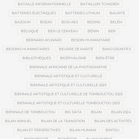
BATAILLE INFORMATIONNELLE
BATAILLON TCHADIEN
BATTERIES ÉLECTRIQUES
BATTERIES LITHIUM
BAUXITE
BAZOUM
BCEAO
BCID-AES
BEIJING
BELÉM
BELGIQUE
BEN LE CERVEAU
BÉNIN
BER
BERNARD AYLWARD
BESOIN HUMANITAIRE
BESOINS HUMANITAIRES
BEURRE DE KARITÉ
BIAIS COGNITIFS
BIBLIOTHÈQUES
BICÉPHALISME
BIEN-ÊTRE
BIENNALE AFRICAINE DE LA PHOTOGRAPHIE
BIENNALE ARTISTIQUE ET CULTURELLE
BIENNALE ARTISTIQUE ET CULTURELLE 2025
BIENNALE ARTISTIQUE ET CULTURELLE DE TOMBOUCTOU 2025
BIENNALE ARTISTIQUE ET CULTURELLE TOMBOUCTOU 2025
BIENNALE DE TOMBOUCTOU
BIG DATA
BILAN
BILAN 2024
BILAN ANNUEL
BILAN DE LA TRANSITION
BILAN DES ACTIVITÉS
BILAN ET PERSPECTIVES
BILAN HUMAIN
BINTOU