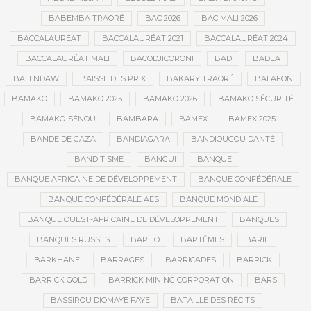
BABEMBA TRAORÉ
BAC 2026
BAC MALI 2026
BACCALAURÉAT
BACCALAURÉAT 2021
BACCALAURÉAT 2024
BACCALAURÉAT MALI
BACODJICORONI
BAD
BADEA
BAH NDAW
BAISSE DES PRIX
BAKARY TRAORÉ
BALAFON
BAMAKO
BAMAKO 2025
BAMAKO 2026
BAMAKO SÉCURITÉ
BAMAKO-SÉNOU
BAMBARA
BAMEX
BAMEX 2025
BANDE DE GAZA
BANDIAGARA
BANDIOUGOU DANTÉ
BANDITISME
BANGUI
BANQUE
BANQUE AFRICAINE DE DÉVELOPPEMENT
BANQUE CONFÉDÉRALE
BANQUE CONFÉDÉRALE AES
BANQUE MONDIALE
BANQUE OUEST-AFRICAINE DE DÉVELOPPEMENT
BANQUES
BANQUES RUSSES
BAPHO
BAPTÊMES
BARIL
BARKHANE
BARRAGES
BARRICADES
BARRICK
BARRICK GOLD
BARRICK MINING CORPORATION
BARS
BASSIROU DIOMAYE FAYE
BATAILLE DES RÉCITS