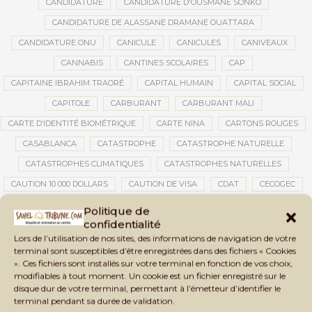
CANDIDATURE
CANDIDATURE D'OUSMANE SONKO
CANDIDATURE DE ALASSANE DRAMANE OUATTARA
CANDIDATURE ONU
CANICULE
CANICULES
CANIVEAUX
CANNABIS
CANTINES SCOLAIRES
CAP
CAPITAINE IBRAHIM TRAORÉ
CAPITAL HUMAIN
CAPITAL SOCIAL
CAPITOLE
CARBURANT
CARBURANT MALI
CARTE D’IDENTITÉ BIOMÉTRIQUE
CARTE NINA
CARTONS ROUGES
CASABLANCA
CATASTROPHE
CATASTROPHE NATURELLE
CATASTROPHES CLIMATIQUES
CATASTROPHES NATURELLES
CAUTION 10 000 DOLLARS
CAUTION DE VISA
CDAT
CECOGEC
CÉDÉAO
CEDEAO
CEI
CÉLÉBRATION NATIONALE
CEMAC
Politique de
confidentialité
CEMAPI
CEN-SNESUP
CENOU
CENSURE
Lors de l’utilisation de nos sites, des informations de navigation de votre
CENTRAFRIQUE
CENTRALE SOLAIRE
terminal sont susceptibles d’être enregistrées dans des fichiers « Cookies
». Ces fichiers sont installés sur votre terminal en fonction de vos choix,
CENTRALE SOLAIRE DE SANANKOROBA
CENTRALES SOLAIRES
modifiables à tout moment. Un cookie est un fichier enregistré sur le
CENTRE D'INTELLIGENCE ARTIFICIELLE
disque dur de votre terminal, permettant à l’émetteur d’identifier le
terminal pendant sa durée de validation.
CENTRE DE SANTÉ COMMUNAUTAIRE
CENTRE DU MALI