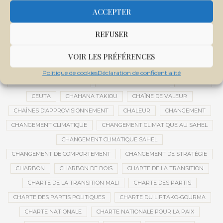
CENTRE INTERNATIONAL DE CONFÉRENCES DE BAMAKO
ACCEPTER
CENTRE MALI
REFUSER
CENTRE NATIONAL DES EXAMENS ET CONCOURS DE L’ÉDUCATION
CENTRES DE DONNÉES
CERCLE DE RÉFLEXION À DISTANCE
VOIR LES PRÉFÉRENCES
CÉRÉALES
CÉRÉALES RUSSES
CÉRÉMONIE DE DÉCORATION
Politique de cookies
Déclaration de confidentialité
CÉRÉMONIES DE MARIAGE
CÉRÉMONIES SOCIALES
CERVEAU
CEUTA
CHAHANA TAKIOU
CHAÎNE DE VALEUR
CHAÎNES D’APPROVISIONNEMENT
CHALEUR
CHANGEMENT
CHANGEMENT CLIMATIQUE
CHANGEMENT CLIMATIQUE AU SAHEL
CHANGEMENT CLIMATIQUE SAHEL
CHANGEMENT DE COMPORTEMENT
CHANGEMENT DE STRATÉGIE
CHARBON
CHARBON DE BOIS
CHARTE DE LA TRANSITION
CHARTE DE LA TRANSITION MALI
CHARTE DES PARTIS
CHARTE DES PARTIS POLITIQUES
CHARTE DU LIPTAKO-GOURMA
CHARTE NATIONALE
CHARTE NATIONALE POUR LA PAIX