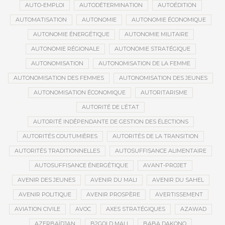
AUTO-EMPLOI
AUTODÉTERMINATION
AUTOÉDITION
AUTOMATISATION
AUTONOMIE
AUTONOMIE ÉCONOMIQUE
AUTONOMIE ÉNERGÉTIQUE
AUTONOMIE MILITAIRE
AUTONOMIE RÉGIONALE
AUTONOMIE STRATÉGIQUE
AUTONOMISATION
AUTONOMISATION DE LA FEMME
AUTONOMISATION DES FEMMES
AUTONOMISATION DES JEUNES
AUTONOMISATION ÉCONOMIQUE
AUTORITARISME
AUTORITÉ DE L’ÉTAT
AUTORITÉ INDÉPENDANTE DE GESTION DES ÉLECTIONS
AUTORITÉS COUTUMIÈRES
AUTORITÉS DE LA TRANSITION
AUTORITÉS TRADITIONNELLES
AUTOSUFFISANCE ALIMENTAIRE
AUTOSUFFISANCE ÉNERGÉTIQUE
AVANT-PROJET
AVENIR DES JEUNES
AVENIR DU MALI
AVENIR DU SAHEL
AVENIR POLITIQUE
AVENIR PROSPÈRE
AVERTISSEMENT
AVIATION CIVILE
AVOC
AXES STRATÉGIQUES
AZAWAD
AZERBAÏDJAN
B2GOLD MALI
BABA DAKONO