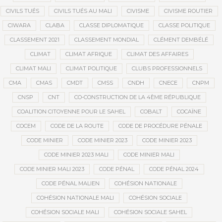
CIVILS TUÉS
CIVILS TUÉS AU MALI
CIVISME
CIVISME ROUTIER
CIWARA
CLABA
CLASSE DIPLOMATIQUE
CLASSE POLITIQUE
CLASSEMENT 2021
CLASSEMENT MONDIAL
CLÉMENT DEMBÉLÉ
CLIMAT
CLIMAT AFRIQUE
CLIMAT DES AFFAIRES
CLIMAT MALI
CLIMAT POLITIQUE
CLUBS PROFESSIONNELS
CMA
CMAS
CMDT
CMSS
CNDH
CNECE
CNPM
CNSP
CNT
CO-CONSTRUCTION DE LA 4ÈME RÉPUBLIQUE
COALITION CITOYENNE POUR LE SAHEL
COBALT
COCAÏNE
COCEM
CODE DE LA ROUTE
CODE DE PROCÉDURE PÉNALE
CODE MINIER
CODE MINIER 2023
CODE MINIER 2023
CODE MINIER 2023 MALI
CODE MINIER MALI
CODE MINIER MALI 2023
CODE PÉNAL
CODE PÉNAL 2024
CODE PÉNAL MALIEN
COHÉSION NATIONALE
COHÉSION NATIONALE MALI
COHÉSION SOCIALE
COHÉSION SOCIALE MALI
COHÉSION SOCIALE SAHEL