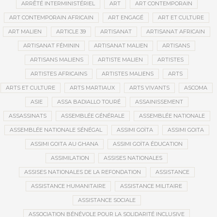
ARRÊTÉ INTERMINISTÉRIEL
ART
ART CONTEMPORAIN
ART CONTEMPORAIN AFRICAIN
ART ENGAGÉ
ART ET CULTURE
ART MALIEN
ARTICLE 39
ARTISANAT
ARTISANAT AFRICAIN
ARTISANAT FÉMININ
ARTISANAT MALIEN
ARTISANS
ARTISANS MALIENS
ARTISTE MALIEN
ARTISTES
ARTISTES AFRICAINS
ARTISTES MALIENS
ARTS
ARTS ET CULTURE
ARTS MARTIAUX
ARTS VIVANTS
ASCOMA
ASIE
ASSA BADIALLO TOURÉ
ASSAINISSEMENT
ASSASSINATS
ASSEMBLÉE GÉNÉRALE
ASSEMBLÉE NATIONALE
ASSEMBLÉE NATIONALE SÉNÉGAL
ASSIMI GOÏTA
ASSIMI GOITA
ASSIMI GOITA AU GHANA
ASSIMI GOÏTA ÉDUCATION
ASSIMILATION
ASSISES NATIONALES
ASSISES NATIONALES DE LA REFONDATION
ASSISTANCE
ASSISTANCE HUMANITAIRE
ASSISTANCE MILITAIRE
ASSISTANCE SOCIALE
ASSOCIATION BÉNÉVOLE POUR LA SOLIDARITÉ INCLUSIVE