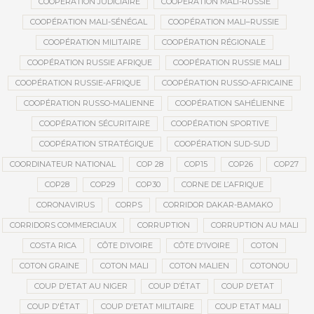
COOPÉRATION JUDICIAIRE
COOPÉRATION MALI-RUSSIE
COOPÉRATION MALI-SÉNÉGAL
COOPÉRATION MALI–RUSSIE
COOPÉRATION MILITAIRE
COOPÉRATION RÉGIONALE
COOPÉRATION RUSSIE AFRIQUE
COOPÉRATION RUSSIE MALI
COOPÉRATION RUSSIE-AFRIQUE
COOPÉRATION RUSSO-AFRICAINE
COOPÉRATION RUSSO-MALIENNE
COOPÉRATION SAHÉLIENNE
COOPÉRATION SÉCURITAIRE
COOPÉRATION SPORTIVE
COOPÉRATION STRATÉGIQUE
COOPÉRATION SUD-SUD
COORDINATEUR NATIONAL
COP 28
COP15
COP26
COP27
COP28
COP29
COP30
CORNE DE L’AFRIQUE
CORONAVIRUS
CORPS
CORRIDOR DAKAR-BAMAKO
CORRIDORS COMMERCIAUX
CORRUPTION
CORRUPTION AU MALI
COSTA RICA
CÔTE D’IVOIRE
CÔTE D'IVOIRE
COTON
COTON GRAINE
COTON MALI
COTON MALIEN
COTONOU
COUP D'ETAT AU NIGER
COUP D’ÉTAT
COUP D'ETAT
COUP D'ÉTAT
COUP D'ETAT MILITAIRE
COUP ETAT MALI