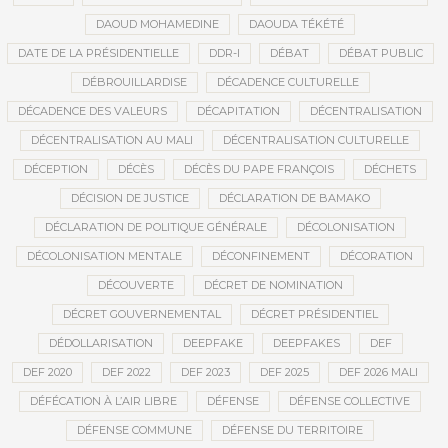
DAOUD MOHAMEDINE
DAOUDA TÉKÉTÉ
DATE DE LA PRÉSIDENTIELLE
DDR-I
DÉBAT
DÉBAT PUBLIC
DÉBROUILLARDISE
DÉCADENCE CULTURELLE
DÉCADENCE DES VALEURS
DÉCAPITATION
DÉCENTRALISATION
DÉCENTRALISATION AU MALI
DÉCENTRALISATION CULTURELLE
DÉCEPTION
DÉCÈS
DÉCÈS DU PAPE FRANÇOIS
DÉCHETS
DÉCISION DE JUSTICE
DÉCLARATION DE BAMAKO
DÉCLARATION DE POLITIQUE GÉNÉRALE
DÉCOLONISATION
DÉCOLONISATION MENTALE
DÉCONFINEMENT
DÉCORATION
DÉCOUVERTE
DÉCRET DE NOMINATION
DÉCRET GOUVERNEMENTAL
DÉCRET PRÉSIDENTIEL
DÉDOLLARISATION
DEEPFAKE
DEEPFAKES
DEF
DEF 2020
DEF 2022
DEF 2023
DEF 2025
DEF 2026 MALI
DÉFÉCATION À L’AIR LIBRE
DÉFENSE
DÉFENSE COLLECTIVE
DÉFENSE COMMUNE
DÉFENSE DU TERRITOIRE