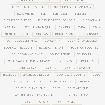
BIODIVERSITÉ
BIOMÉTRIE
BLANCHIMENT
BLANCHIMENT D’ARGENT
BLANCHIMENT DE CAPITAUX
BLASPHÈME
BLÉ
BLÉ RUSSE
BLESSÉS
BLESSÉS DE GUERRE
BLESSURE FATOU DEMBÉLÉ
BLOCKCHAIN
BLOCUS
BLOCUS ÉCONOMIQUE
BLOGING
BNDA
BOAD
BOBO-DIOULASSO
BOGOLAN
BOKO HARAM
BOLA TINUBU
BONNE GOUVERNANCE
BOTSWANA
BOUARÉ FILY SISSOKO
BOUBACAR BOCOUM
BOUBACAR DIANÉ
BOUBACAR DOUMBIA
BOUBACAR MAO DIANÉ
BOUBOU CISSÉ
BOUGOUNI
BOULEVARD DE L’INDÉPENDANCE
BOULIKESSI
BOULKESSI
BOURAKÉBOUGOU
BOUREM
BOURÉMA KANSAYE
BOURSES
BOURSES D'ÉTUDES
BOURSES ÉTUDIANTS
BOZO
BRASSAGE CULTUREL
BRÉMA ELY DICKO
BRÉSIL
BRICE OLIGUI NGUEMA
BRICS
BRICS AFRIQUE
BRIGADE MOBILE D’INTERVENTION
BRUNO LE MAIRE
BUDGET 2027-2029
BUDGET AGRICOLE