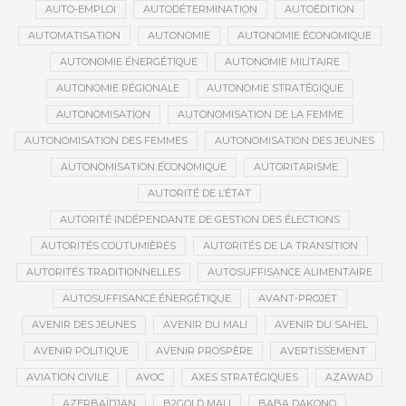
AUTO-EMPLOI
AUTODÉTERMINATION
AUTOÉDITION
AUTOMATISATION
AUTONOMIE
AUTONOMIE ÉCONOMIQUE
AUTONOMIE ÉNERGÉTIQUE
AUTONOMIE MILITAIRE
AUTONOMIE RÉGIONALE
AUTONOMIE STRATÉGIQUE
AUTONOMISATION
AUTONOMISATION DE LA FEMME
AUTONOMISATION DES FEMMES
AUTONOMISATION DES JEUNES
AUTONOMISATION ÉCONOMIQUE
AUTORITARISME
AUTORITÉ DE L’ÉTAT
AUTORITÉ INDÉPENDANTE DE GESTION DES ÉLECTIONS
AUTORITÉS COUTUMIÈRES
AUTORITÉS DE LA TRANSITION
AUTORITÉS TRADITIONNELLES
AUTOSUFFISANCE ALIMENTAIRE
AUTOSUFFISANCE ÉNERGÉTIQUE
AVANT-PROJET
AVENIR DES JEUNES
AVENIR DU MALI
AVENIR DU SAHEL
AVENIR POLITIQUE
AVENIR PROSPÈRE
AVERTISSEMENT
AVIATION CIVILE
AVOC
AXES STRATÉGIQUES
AZAWAD
AZERBAÏDJAN
B2GOLD MALI
BABA DAKONO