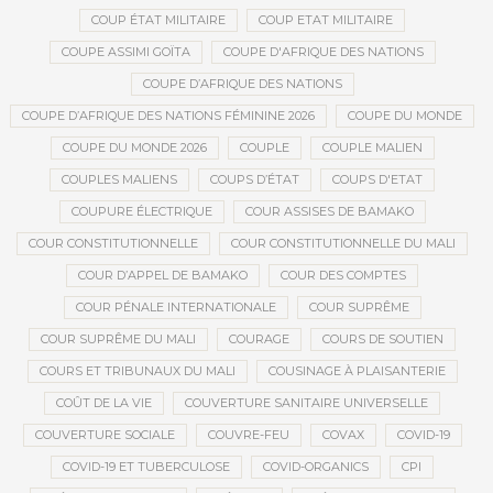
COUP ÉTAT MILITAIRE
COUP ETAT MILITAIRE
COUPE ASSIMI GOÏTA
COUPE D'AFRIQUE DES NATIONS
COUPE D’AFRIQUE DES NATIONS
COUPE D’AFRIQUE DES NATIONS FÉMININE 2026
COUPE DU MONDE
COUPE DU MONDE 2026
COUPLE
COUPLE MALIEN
COUPLES MALIENS
COUPS D’ÉTAT
COUPS D'ETAT
COUPURE ÉLECTRIQUE
COUR ASSISES DE BAMAKO
COUR CONSTITUTIONNELLE
COUR CONSTITUTIONNELLE DU MALI
COUR D’APPEL DE BAMAKO
COUR DES COMPTES
COUR PÉNALE INTERNATIONALE
COUR SUPRÊME
COUR SUPRÊME DU MALI
COURAGE
COURS DE SOUTIEN
COURS ET TRIBUNAUX DU MALI
COUSINAGE À PLAISANTERIE
COÛT DE LA VIE
COUVERTURE SANITAIRE UNIVERSELLE
COUVERTURE SOCIALE
COUVRE-FEU
COVAX
COVID-19
COVID-19 ET TUBERCULOSE
COVID-ORGANICS
CPI