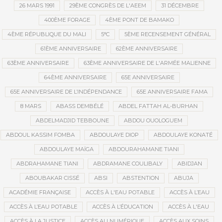
26 MARS 1991
29ÈME CONGRÈS DE L'AEEM
31 DÉCEMBRE
400ÈME FORAGE
4ÈME PONT DE BAMAKO
4ÈME RÉPUBLIQUE DU MALI
5°C
5ÈME RECENSEMENT GÉNÉRAL
61ÈME ANNIVERSAIRE
62ÈME ANNIVERSAIRE
63ÈME ANNIVERSAIRE
63ÈME ANNIVERSAIRE DE L'ARMÉE MALIENNE
64ÈME ANNIVERSAIRE
65E ANNIVERSAIRE
65E ANNIVERSAIRE DE L’INDÉPENDANCE
65E ANNIVERSAIRE FAMA
8 MARS
ABASS DEMBÉLÉ
ABDEL FATTAH AL-BURHAN
ABDELMADJID TEBBOUNE
ABDOU OUOLOGUEM
ABDOUL KASSIM FOMBA
ABDOULAYE DIOP
ABDOULAYE KONATÉ
ABDOULAYE MAÏGA
ABDOURAHAMANE TIANI
ABDRAHAMANE TIANI
ABDRAMANE COULIBALY
ABIDJAN
ABOUBAKAR CISSÉ
ABSI
ABSTENTION
ABUJA
ACADÉMIE FRANÇAISE
ACCÈS À L'EAU POTABLE
ACCÈS À L’EAU
ACCÈS À L’EAU POTABLE
ACCÈS À L’ÉDUCATION
ACCÈS À L'EAU
ACCÈS À LA JUSTICE
ACCÈS AU NUMÉRIQUE
ACCÈS AUX SOINS