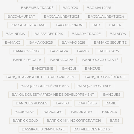
BABEMBA TRAORÉ
BAC 2026
BAC MALI 2026
BACCALAURÉAT
BACCALAURÉAT 2021
BACCALAURÉAT 2024
BACCALAURÉAT MALI
BACODJICORONI
BAD
BADEA
BAH NDAW
BAISSE DES PRIX
BAKARY TRAORÉ
BALAFON
BAMAKO
BAMAKO 2025
BAMAKO 2026
BAMAKO SÉCURITÉ
BAMAKO-SÉNOU
BAMBARA
BAMEX
BAMEX 2025
BANDE DE GAZA
BANDIAGARA
BANDIOUGOU DANTÉ
BANDITISME
BANGUI
BANQUE
BANQUE AFRICAINE DE DÉVELOPPEMENT
BANQUE CONFÉDÉRALE
BANQUE CONFÉDÉRALE AES
BANQUE MONDIALE
BANQUE OUEST-AFRICAINE DE DÉVELOPPEMENT
BANQUES
BANQUES RUSSES
BAPHO
BAPTÊMES
BARIL
BARKHANE
BARRAGES
BARRICADES
BARRICK
BARRICK GOLD
BARRICK MINING CORPORATION
BARS
BASSIROU DIOMAYE FAYE
BATAILLE DES RÉCITS