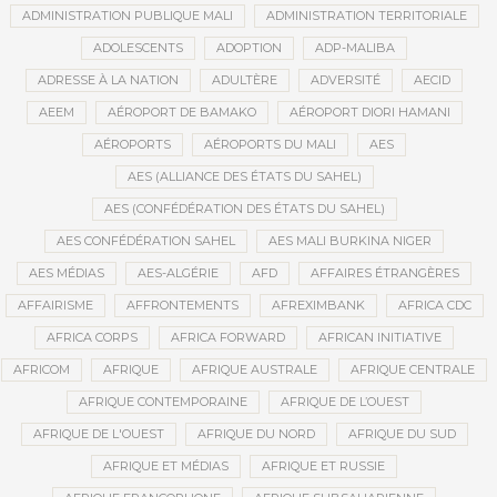
ADMINISTRATION PUBLIQUE MALI
ADMINISTRATION TERRITORIALE
ADOLESCENTS
ADOPTION
ADP-MALIBA
ADRESSE À LA NATION
ADULTÈRE
ADVERSITÉ
AECID
AEEM
AÉROPORT DE BAMAKO
AÉROPORT DIORI HAMANI
AÉROPORTS
AÉROPORTS DU MALI
AES
AES (ALLIANCE DES ÉTATS DU SAHEL)
AES (CONFÉDÉRATION DES ÉTATS DU SAHEL)
AES CONFÉDÉRATION SAHEL
AES MALI BURKINA NIGER
AES MÉDIAS
AES-ALGÉRIE
AFD
AFFAIRES ÉTRANGÈRES
AFFAIRISME
AFFRONTEMENTS
AFREXIMBANK
AFRICA CDC
AFRICA CORPS
AFRICA FORWARD
AFRICAN INITIATIVE
AFRICOM
AFRIQUE
AFRIQUE AUSTRALE
AFRIQUE CENTRALE
AFRIQUE CONTEMPORAINE
AFRIQUE DE L’OUEST
AFRIQUE DE L'OUEST
AFRIQUE DU NORD
AFRIQUE DU SUD
AFRIQUE ET MÉDIAS
AFRIQUE ET RUSSIE