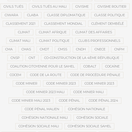
CIVILS TUÉS
CIVILS TUÉS AU MALI
CIVISME
CIVISME ROUTIER
CIWARA
CLABA
CLASSE DIPLOMATIQUE
CLASSE POLITIQUE
CLASSEMENT 2021
CLASSEMENT MONDIAL
CLÉMENT DEMBÉLÉ
CLIMAT
CLIMAT AFRIQUE
CLIMAT DES AFFAIRES
CLIMAT MALI
CLIMAT POLITIQUE
CLUBS PROFESSIONNELS
CMA
CMAS
CMDT
CMSS
CNDH
CNECE
CNPM
CNSP
CNT
CO-CONSTRUCTION DE LA 4ÈME RÉPUBLIQUE
COALITION CITOYENNE POUR LE SAHEL
COBALT
COCAÏNE
COCEM
CODE DE LA ROUTE
CODE DE PROCÉDURE PÉNALE
CODE MINIER
CODE MINIER 2023
CODE MINIER 2023
CODE MINIER 2023 MALI
CODE MINIER MALI
CODE MINIER MALI 2023
CODE PÉNAL
CODE PÉNAL 2024
CODE PÉNAL MALIEN
COHÉSION NATIONALE
COHÉSION NATIONALE MALI
COHÉSION SOCIALE
COHÉSION SOCIALE MALI
COHÉSION SOCIALE SAHEL