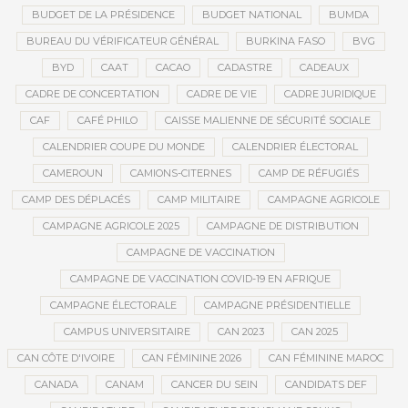
BUDGET DE LA PRÉSIDENCE
BUDGET NATIONAL
BUMDA
BUREAU DU VÉRIFICATEUR GÉNÉRAL
BURKINA FASO
BVG
BYD
CAAT
CACAO
CADASTRE
CADEAUX
CADRE DE CONCERTATION
CADRE DE VIE
CADRE JURIDIQUE
CAF
CAFÉ PHILO
CAISSE MALIENNE DE SÉCURITÉ SOCIALE
CALENDRIER COUPE DU MONDE
CALENDRIER ÉLECTORAL
CAMEROUN
CAMIONS-CITERNES
CAMP DE RÉFUGIÉS
CAMP DES DÉPLACÉS
CAMP MILITAIRE
CAMPAGNE AGRICOLE
CAMPAGNE AGRICOLE 2025
CAMPAGNE DE DISTRIBUTION
CAMPAGNE DE VACCINATION
CAMPAGNE DE VACCINATION COVID-19 EN AFRIQUE
CAMPAGNE ÉLECTORALE
CAMPAGNE PRÉSIDENTIELLE
CAMPUS UNIVERSITAIRE
CAN 2023
CAN 2025
CAN CÔTE D'IVOIRE
CAN FÉMININE 2026
CAN FÉMININE MAROC
CANADA
CANAM
CANCER DU SEIN
CANDIDATS DEF