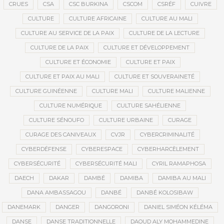
CRUES
CSA
CSC BURKINA
CSCOM
CSRÉF
CUIVRE
CULTURE
CULTURE AFRICAINE
CULTURE AU MALI
CULTURE AU SERVICE DE LA PAIX
CULTURE DE LA LECTURE
CULTURE DE LA PAIX
CULTURE ET DÉVELOPPEMENT
CULTURE ET ÉCONOMIE
CULTURE ET PAIX
CULTURE ET PAIX AU MALI
CULTURE ET SOUVERAINETÉ
CULTURE GUINÉENNE
CULTURE MALI
CULTURE MALIENNE
CULTURE NUMÉRIQUE
CULTURE SAHÉLIENNE
CULTURE SÉNOUFO
CULTURE URBAINE
CURAGE
CURAGE DES CANIVEAUX
CVJR
CYBERCRIMINALITÉ
CYBERDÉFENSE
CYBERESPACE
CYBERHARCÈLEMENT
CYBERSÉCURITÉ
CYBERSÉCURITÉ MALI
CYRIL RAMAPHOSA
DAECH
DAKAR
DAMBÉ
DAMIBA
DAMIBA AU MALI
DANA AMBASSAGOU
DANBÉ
DANBÉ KOLOSIBAW
DANEMARK
DANGER
DANGORONI
DANIEL SIMÉON KÉLÉMA
DANSE
DANSE TRADITIONNELLE
DAOUD ALY MOHAMMEDINE