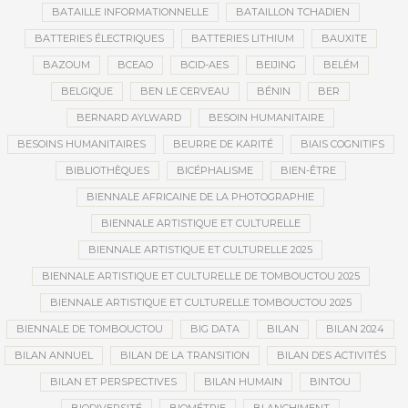
BATAILLE INFORMATIONNELLE
BATAILLON TCHADIEN
BATTERIES ÉLECTRIQUES
BATTERIES LITHIUM
BAUXITE
BAZOUM
BCEAO
BCID-AES
BEIJING
BELÉM
BELGIQUE
BEN LE CERVEAU
BÉNIN
BER
BERNARD AYLWARD
BESOIN HUMANITAIRE
BESOINS HUMANITAIRES
BEURRE DE KARITÉ
BIAIS COGNITIFS
BIBLIOTHÈQUES
BICÉPHALISME
BIEN-ÊTRE
BIENNALE AFRICAINE DE LA PHOTOGRAPHIE
BIENNALE ARTISTIQUE ET CULTURELLE
BIENNALE ARTISTIQUE ET CULTURELLE 2025
BIENNALE ARTISTIQUE ET CULTURELLE DE TOMBOUCTOU 2025
BIENNALE ARTISTIQUE ET CULTURELLE TOMBOUCTOU 2025
BIENNALE DE TOMBOUCTOU
BIG DATA
BILAN
BILAN 2024
BILAN ANNUEL
BILAN DE LA TRANSITION
BILAN DES ACTIVITÉS
BILAN ET PERSPECTIVES
BILAN HUMAIN
BINTOU