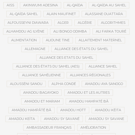
AISS
AKINWUMI ADESINA
AL-QAÏDA
AL-QAÏDA AU SAHEL
AL-QAÏDA SAHEL
ALAIN MAUFINET
ALASSANE OUATTARA
ALFOUSSEYNI DIAWARA
ALGER
ALGÉRIE
ALGORITHMES
ALHAMDOU AG ILYÈNE
ALI BONGO ODIMBA
ALI FARKA TOURÉ
ALIMENTATION
ALIOUNE TINE
ALLAITEMENT MATERNEL
ALLEMAGNE
ALLIANCE DES ÉTATS DU SAHEL
ALLIANCE DES ETATS DU SAHEL
ALLIANCE DES ÉTATS DU SAHEL (AES)
ALLIANCE SAHEL
ALLIANCE SAHÉLIENNE
ALLIANCES RÉGIONALES
ALOUSSÉNI SANOU
ALPHA CONDÉ
AMADOU AYA SANOGO
AMADOU BAGAYOKO
AMADOU ET LES AUTRES
AMADOU ET MARIAM
AMADOU HAMPATÉ BÂ
AMADOU HAMPÂTÉ BÂ
AMADOU HOTT
AMADOU KÉITA
AMADOU KEÏTA
AMADOU SY SAVANÉ
AMADOU SY SAVANE
AMBASSADEUR FRANÇAIS
AMÉLIORATION