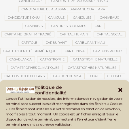
CANDIDATURE
CANDIDATURE D'OUSMANE SONKO
CANDIDATURE DE ALASSANE DRAMANE OUATTARA
CANDIDATURE ONU
CANICULE
CANICULES
CANIVEAUX
CANNABIS
CANTINES SCOLAIRES
CAP
CAPITAINE IBRAHIM TRAORÉ
CAPITAL HUMAIN
CAPITAL SOCIAL
CAPITOLE
CARBURANT
CARBURANT MALI
CARTE D’IDENTITÉ BIOMÉTRIQUE
CARTE NINA
CARTONS ROUGES
CASABLANCA
CATASTROPHE
CATASTROPHE NATURELLE
CATASTROPHES CLIMATIQUES
CATASTROPHES NATURELLES
CAUTION 10 000 DOLLARS
CAUTION DE VISA
CDAT
CECOGEC
CEDEAO
CÉDÉAO
CEI
CÉLÉBRATION NATIONALE
CEMAC
Politique de
confidentialité
CEMAPI
CEN-SNESUP
CENOU
CENSURE
Lors de l’utilisation de nos sites, des informations de navigation de votre
CENTRAFRIQUE
CENTRALE SOLAIRE
terminal sont susceptibles d’être enregistrées dans des fichiers « Cookies
». Ces fichiers sont installés sur votre terminal en fonction de vos choix,
CENTRALE SOLAIRE DE SANANKOROBA
CENTRALES SOLAIRES
modifiables à tout moment. Un cookie est un fichier enregistré sur le
CENTRE D'INTELLIGENCE ARTIFICIELLE
disque dur de votre terminal, permettant à l’émetteur d’identifier le
terminal pendant sa durée de validation.
CENTRE DE SANTÉ COMMUNAUTAIRE
CENTRE DU MALI