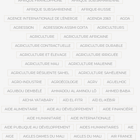
AFRIQUE FRANCOPHONE
AFRIQUE SUBSAHARIENNE
AFRIQUE SUBSAHRIENNE
AFRIQUE-RUSSIE
AGENCE INTERNATIONALE DE L’ÉNERGIE
AGENDA 2063
AGOA
AGRESSION
AGRESSION ASSIMI GOITA
AGRICULTEURS
AGRICULTURE
AGRICULTURE AFRICAINE
AGRICULTURE CONTRACTUELLE
AGRICULTURE DURABLE
AGRICULTURE ET ÉLEVAGE
AGRICULTURE IRRIGUÉE
AGRICULTURE MALI
AGRICULTURE MALIENNE
AGRICULTURE RÉSILIENTE SAHEL
AGRICULTURE SAHÉLIENNE
AGRO-INDUSTRIE
AGROÉCOLOGIE
AGRV
AGUELHOC
AGUIBOU DEMBÉLÉ
AHMADOU AL AMINOU LÔ
AHMED BABA
AÏCHA YATABARY
AÏD EL-FITR
AÏD EL-KÉBIR
AIDE ALIMENTAIRE
AIDE AU DÉVELOPPEMENT
AIDE FINANCIÈRE
AIDE HUMANITAIRE
AIDE INTERNATIONALE
AIDE PUBLIQUE AU DÉVELOPPEMENT
AIDES HUMANITAIRES
AIE
AIGE
AIGLES DAMES DU MALI
AIGLES DU MALI
AIR FRANCE