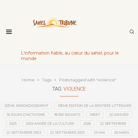
L'information fiable, au cœur du sahel, pour le
monde
Home
Tags
Posts tagged with "violence"
TAG:
VIOLENCE
12ÈME ARRONDISSEMENT
13ÈME ÉDITION DE LA RENTRÉE LITTÉRAIRE
16 JOURS D'ACTIVISME
18 000 SOLDATS
1XBET
20 JANVIER
2025
2025 ANNÉE DE LA CULTURE
2026
22 SEPTEMBRE
22 SEPTEMBRE 2023
22 SEPTEMBRE 2025
25 MAI
26 MARS