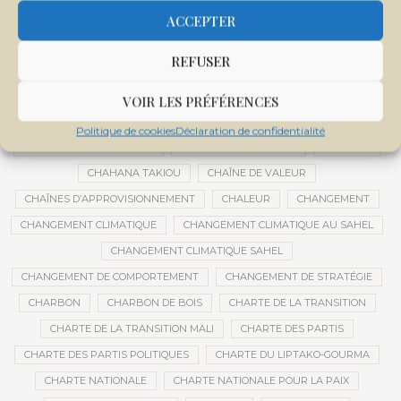
CENTRE INTERNATIONAL DE CONFÉRENCES DE BAMAKO
ACCEPTER
CENTRE MALI
REFUSER
CENTRE NATIONAL DES EXAMENS ET CONCOURS DE L’ÉDUCATION
CENTRES DE DONNÉES
CERCLE DE RÉFLEXION À DISTANCE
VOIR LES PRÉFÉRENCES
CÉRÉALES
CÉRÉALES RUSSES
CÉRÉMONIE DE DÉCORATION
Politique de cookies
Déclaration de confidentialité
CÉRÉMONIES DE MARIAGE
CÉRÉMONIES SOCIALES
CERVEAU
CHAHANA TAKIOU
CHAÎNE DE VALEUR
CHAÎNES D’APPROVISIONNEMENT
CHALEUR
CHANGEMENT
CHANGEMENT CLIMATIQUE
CHANGEMENT CLIMATIQUE AU SAHEL
CHANGEMENT CLIMATIQUE SAHEL
CHANGEMENT DE COMPORTEMENT
CHANGEMENT DE STRATÉGIE
CHARBON
CHARBON DE BOIS
CHARTE DE LA TRANSITION
CHARTE DE LA TRANSITION MALI
CHARTE DES PARTIS
CHARTE DES PARTIS POLITIQUES
CHARTE DU LIPTAKO-GOURMA
CHARTE NATIONALE
CHARTE NATIONALE POUR LA PAIX