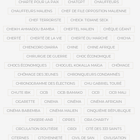
CHARTE POUR LA PAIX
CHATGPT
CHAUFFEURS
CHAUFFEURS MALIENS
CHEF DE FILE OPPOSITION MALIENNE
CHEF TERRORISTE
CHEICK TIDIANE SECK
CHEIKH AHMADOU BAMBA
CHEPTEL MALIEN
CHÈQUE GÉANT
CHERTÉ
CHERTÉ DE LA VIE
CHERTÉ DU MARCHÉ
CHICHA
CHIENCORO DIARRA
CHINE
CHINE AFRIQUE
CHIRURGIE DE GUERRE
CHOC ÉCONOMIQUE
CHOCS ÉCONOMIQUES
CHOGUEL KOKALLA MAÏGA
CHÔMAGE
CHÔMAGE DES JEUNES
CHRONIQUEURS CONDAMNÉS
CHRONOGRAMME DES ÉLECTIONS
CHU GABRIEL TOURÉ
CHUTE IBK
CICB
CICB BAMAKO
CICR
CICR MALI
CIGARETTE
CINEMA
CINÉMA
CINÉMA AFRICAIN
CINÉMA BABEMBA
CINÉMA MALIEN
CINQUIÈME RÉPUBLIQUE
CINSERE-ANR
CIPRES
CIRA CHARITY
CIRCULATION ROUTIÈRE
CIRDI
CITÉ DES 333 SAINTS
CITERNES
CITOYENNETÉ
CIVIL DE SAN
CIVILISATION