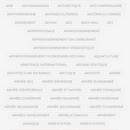
ANR
ANTANANARIVO
ANTARCTIQUE
ANTI-IMPÉRIALISME
ANTITERRORISME
ANTONIO GUTERRES
ANTÓNIO GUTERRES
APAISEMENT
APCAM
APD
APEX MALI
APJ
APPRENTISSAGE
APPROVISIONNEMENT
APPROVISIONNEMENT EN CARBURANT
APPROVISIONNEMENT ÉNERGÉTIQUE
APPROVISIONNEMENT HYDROCARBURES MALI
AQUACULTURE
ARBITRAGE INTERNATIONAL
ARCANE POLITIQUE
ARCHITECTURE EN BANCO
ARCTIQUE
ARISTOTE
ARMÉE
ARMÉE AES
ARMÉE BÉNINOISE
ARMÉE BURKINABÉ
ARMÉE CONFÉDÉRALE
ARMÉE ET NATION
ARMÉE FRANÇAISE
ARMÉE GUINÉENNE
ARMÉE MALIENNE
ARMÉE NIGÉRIANE
ARMÉE SOUDANAISE
ARMÉE SOUVERAINE
ARMÉE TCHADIENNE
ARMÉES SAHÉLIENNES
ARMELLE DAKOUO
ARMEMENT
ARNAQUE
ARRESTATION
ARRESTATIONS