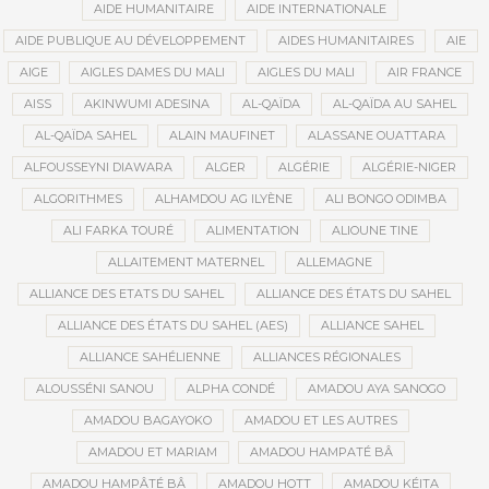
AIDE HUMANITAIRE
AIDE INTERNATIONALE
AIDE PUBLIQUE AU DÉVELOPPEMENT
AIDES HUMANITAIRES
AIE
AIGE
AIGLES DAMES DU MALI
AIGLES DU MALI
AIR FRANCE
AISS
AKINWUMI ADESINA
AL-QAÏDA
AL-QAÏDA AU SAHEL
AL-QAÏDA SAHEL
ALAIN MAUFINET
ALASSANE OUATTARA
ALFOUSSEYNI DIAWARA
ALGER
ALGÉRIE
ALGÉRIE-NIGER
ALGORITHMES
ALHAMDOU AG ILYÈNE
ALI BONGO ODIMBA
ALI FARKA TOURÉ
ALIMENTATION
ALIOUNE TINE
ALLAITEMENT MATERNEL
ALLEMAGNE
ALLIANCE DES ETATS DU SAHEL
ALLIANCE DES ÉTATS DU SAHEL
ALLIANCE DES ÉTATS DU SAHEL (AES)
ALLIANCE SAHEL
ALLIANCE SAHÉLIENNE
ALLIANCES RÉGIONALES
ALOUSSÉNI SANOU
ALPHA CONDÉ
AMADOU AYA SANOGO
AMADOU BAGAYOKO
AMADOU ET LES AUTRES
AMADOU ET MARIAM
AMADOU HAMPATÉ BÂ
AMADOU HAMPÂTÉ BÂ
AMADOU HOTT
AMADOU KÉITA