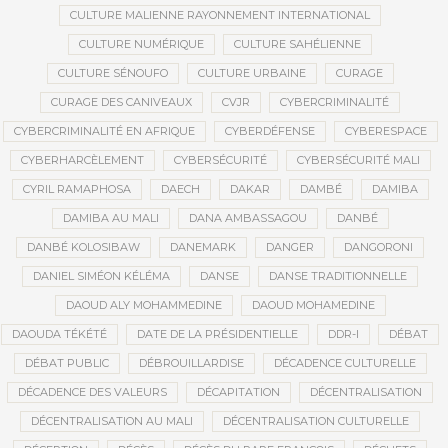
CULTURE MALIENNE RAYONNEMENT INTERNATIONAL
CULTURE NUMÉRIQUE
CULTURE SAHÉLIENNE
CULTURE SÉNOUFO
CULTURE URBAINE
CURAGE
CURAGE DES CANIVEAUX
CVJR
CYBERCRIMINALITÉ
CYBERCRIMINALITÉ EN AFRIQUE
CYBERDÉFENSE
CYBERESPACE
CYBERHARCÈLEMENT
CYBERSÉCURITÉ
CYBERSÉCURITÉ MALI
CYRIL RAMAPHOSA
DAECH
DAKAR
DAMBÉ
DAMIBA
DAMIBA AU MALI
DANA AMBASSAGOU
DANBÉ
DANBÉ KOLOSIBAW
DANEMARK
DANGER
DANGORONI
DANIEL SIMÉON KÉLÉMA
DANSE
DANSE TRADITIONNELLE
DAOUD ALY MOHAMMEDINE
DAOUD MOHAMEDINE
DAOUDA TÉKÉTÉ
DATE DE LA PRÉSIDENTIELLE
DDR-I
DÉBAT
DÉBAT PUBLIC
DÉBROUILLARDISE
DÉCADENCE CULTURELLE
DÉCADENCE DES VALEURS
DÉCAPITATION
DÉCENTRALISATION
DÉCENTRALISATION AU MALI
DÉCENTRALISATION CULTURELLE