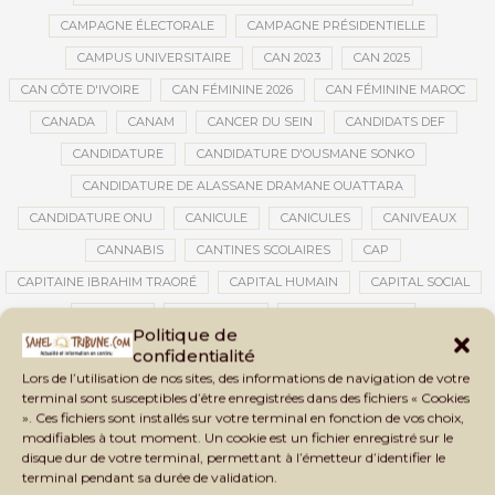
CAMPAGNE ÉLECTORALE
CAMPAGNE PRÉSIDENTIELLE
CAMPUS UNIVERSITAIRE
CAN 2023
CAN 2025
CAN CÔTE D'IVOIRE
CAN FÉMININE 2026
CAN FÉMININE MAROC
CANADA
CANAM
CANCER DU SEIN
CANDIDATS DEF
CANDIDATURE
CANDIDATURE D'OUSMANE SONKO
CANDIDATURE DE ALASSANE DRAMANE OUATTARA
CANDIDATURE ONU
CANICULE
CANICULES
CANIVEAUX
CANNABIS
CANTINES SCOLAIRES
CAP
CAPITAINE IBRAHIM TRAORÉ
CAPITAL HUMAIN
CAPITAL SOCIAL
CAPITOLE
CARBURANT
CARBURANT MALI
Politique de
CARTE D’IDENTITÉ BIOMÉTRIQUE
CARTE NINA
CARTONS ROUGES
confidentialité
Lors de l’utilisation de nos sites, des informations de navigation de votre
CASABLANCA
CATASTROPHE
CATASTROPHE NATURELLE
terminal sont susceptibles d’être enregistrées dans des fichiers « Cookies
CATASTROPHES CLIMATIQUES
CATASTROPHES NATURELLES
». Ces fichiers sont installés sur votre terminal en fonction de vos choix,
modifiables à tout moment. Un cookie est un fichier enregistré sur le
CAUTION 10 000 DOLLARS
CAUTION DE VISA
CDAT
CECOGEC
disque dur de votre terminal, permettant à l’émetteur d’identifier le
CÉDÉAO
CEDEAO
CEI
CÉLÉBRATION NATIONALE
CEMAC
terminal pendant sa durée de validation.