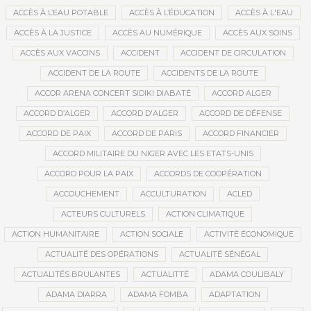
ACCÈS À L’EAU POTABLE
ACCÈS À L’ÉDUCATION
ACCÈS À L'EAU
ACCÈS À LA JUSTICE
ACCÈS AU NUMÉRIQUE
ACCÈS AUX SOINS
ACCÈS AUX VACCINS
ACCIDENT
ACCIDENT DE CIRCULATION
ACCIDENT DE LA ROUTE
ACCIDENTS DE LA ROUTE
ACCOR ARENA CONCERT SIDIKI DIABATÉ
ACCORD ALGER
ACCORD D’ALGER
ACCORD D'ALGER
ACCORD DE DÉFENSE
ACCORD DE PAIX
ACCORD DE PARIS
ACCORD FINANCIER
ACCORD MILITAIRE DU NIGER AVEC LES ETATS-UNIS
ACCORD POUR LA PAIX
ACCORDS DE COOPÉRATION
ACCOUCHEMENT
ACCULTURATION
ACLED
ACTEURS CULTURELS
ACTION CLIMATIQUE
ACTION HUMANITAIRE
ACTION SOCIALE
ACTIVITÉ ÉCONOMIQUE
ACTUALITÉ DES OPÉRATIONS
ACTUALITÉ SÉNÉGAL
ACTUALITÉS BRULANTES
ACTUALITTÉ
ADAMA COULIBALY
ADAMA DIARRA
ADAMA FOMBA
ADAPTATION