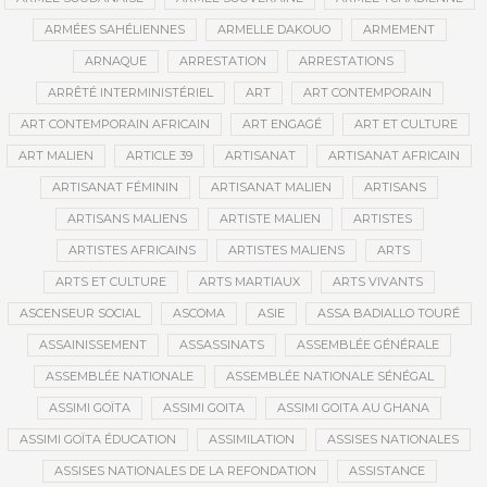
ARMÉES SAHÉLIENNES
ARMELLE DAKOUO
ARMEMENT
ARNAQUE
ARRESTATION
ARRESTATIONS
ARRÊTÉ INTERMINISTÉRIEL
ART
ART CONTEMPORAIN
ART CONTEMPORAIN AFRICAIN
ART ENGAGÉ
ART ET CULTURE
ART MALIEN
ARTICLE 39
ARTISANAT
ARTISANAT AFRICAIN
ARTISANAT FÉMININ
ARTISANAT MALIEN
ARTISANS
ARTISANS MALIENS
ARTISTE MALIEN
ARTISTES
ARTISTES AFRICAINS
ARTISTES MALIENS
ARTS
ARTS ET CULTURE
ARTS MARTIAUX
ARTS VIVANTS
ASCENSEUR SOCIAL
ASCOMA
ASIE
ASSA BADIALLO TOURÉ
ASSAINISSEMENT
ASSASSINATS
ASSEMBLÉE GÉNÉRALE
ASSEMBLÉE NATIONALE
ASSEMBLÉE NATIONALE SÉNÉGAL
ASSIMI GOÏTA
ASSIMI GOITA
ASSIMI GOITA AU GHANA
ASSIMI GOÏTA ÉDUCATION
ASSIMILATION
ASSISES NATIONALES
ASSISES NATIONALES DE LA REFONDATION
ASSISTANCE