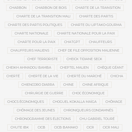
CHARBON
CHARBON DE BOIS
CHARTE DE LA TRANSITION
CHARTE DE LA TRANSITION MALI
CHARTE DES PARTIS
CHARTE DES PARTIS POLITIQUES
CHARTE DU LIPTAKO-GOURMA
CHARTE NATIONALE
CHARTE NATIONALE POUR LA PAIX
CHARTE POUR LA PAIX
CHATGPT
CHAUFFEURS
CHAUFFEURS MALIENS
CHEF DE FILE OPPOSITION MALIENNE
CHEF TERRORISTE
CHEICK TIDIANE SECK
CHEIKH AHMADOU BAMBA
CHEPTEL MALIEN
CHÈQUE GÉANT
CHERTÉ
CHERTÉ DE LA VIE
CHERTÉ DU MARCHÉ
CHICHA
CHIENCORO DIARRA
CHINE
CHINE AFRIQUE
CHIRURGIE DE GUERRE
CHOC ÉCONOMIQUE
CHOCS ÉCONOMIQUES
CHOGUEL KOKALLA MAÏGA
CHÔMAGE
CHÔMAGE DES JEUNES
CHRONIQUEURS CONDAMNÉS
CHRONOGRAMME DES ÉLECTIONS
CHU GABRIEL TOURÉ
CHUTE IBK
CICB
CICB BAMAKO
CICR
CICR MALI