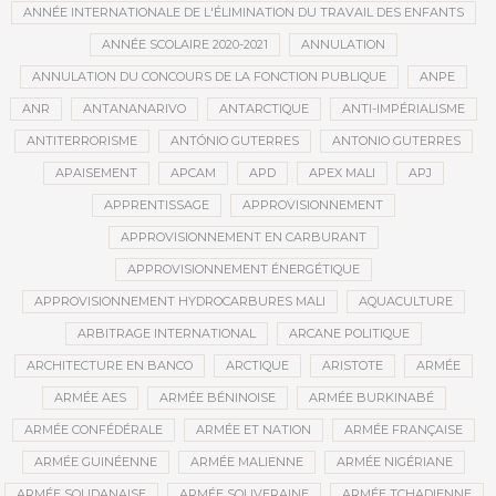
ANNÉE INTERNATIONALE DE L'ÉLIMINATION DU TRAVAIL DES ENFANTS
ANNÉE SCOLAIRE 2020-2021
ANNULATION
ANNULATION DU CONCOURS DE LA FONCTION PUBLIQUE
ANPE
ANR
ANTANANARIVO
ANTARCTIQUE
ANTI-IMPÉRIALISME
ANTITERRORISME
ANTÓNIO GUTERRES
ANTONIO GUTERRES
APAISEMENT
APCAM
APD
APEX MALI
APJ
APPRENTISSAGE
APPROVISIONNEMENT
APPROVISIONNEMENT EN CARBURANT
APPROVISIONNEMENT ÉNERGÉTIQUE
APPROVISIONNEMENT HYDROCARBURES MALI
AQUACULTURE
ARBITRAGE INTERNATIONAL
ARCANE POLITIQUE
ARCHITECTURE EN BANCO
ARCTIQUE
ARISTOTE
ARMÉE
ARMÉE AES
ARMÉE BÉNINOISE
ARMÉE BURKINABÉ
ARMÉE CONFÉDÉRALE
ARMÉE ET NATION
ARMÉE FRANÇAISE
ARMÉE GUINÉENNE
ARMÉE MALIENNE
ARMÉE NIGÉRIANE
ARMÉE SOUDANAISE
ARMÉE SOUVERAINE
ARMÉE TCHADIENNE