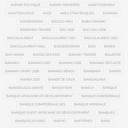
AVENIR POLITIQUE
AVENIR PROSPÈRE
AVERTISSEMENT
AVIATION CIVILE
AVOC
AXES STRATÉGIQUES
AZAWAD
AZERBAÏDJAN
B2GOLD MALI
BABA DAKONO
BABEMBA TRAORÉ
BAC 2026
BAC MALI 2026
BACCALAURÉAT
BACCALAURÉAT 2021
BACCALAURÉAT 2024
BACCALAURÉAT MALI
BACODJICORONI
BAD
BADEA
BAH NDAW
BAISSE DES PRIX
BAKARY TRAORÉ
BALAFON
BAMAKO
BAMAKO 2025
BAMAKO 2026
BAMAKO SÉCURITÉ
BAMAKO SPORT 2026
BAMAKO-SÉNOU
BAMBARA
BAMEX
BAMEX 2025
BANDE DE GAZA
BANDIAGARA
BANDIOUGOU DANTÉ
BANDITISME
BANGUI
BANQUE
BANQUE AFRICAINE DE DÉVELOPPEMENT
BANQUE CONFÉDÉRALE
BANQUE CONFÉDÉRALE AES
BANQUE MONDIALE
BANQUE OUEST-AFRICAINE DE DÉVELOPPEMENT
BANQUES
BANQUES RUSSES
BAPHO
BAPTÊMES
BARIL