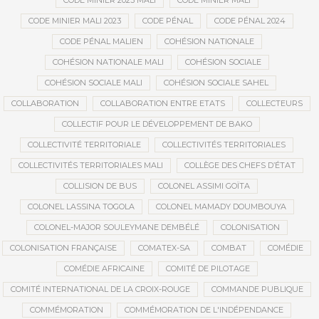
CODE MINIER 2023 MALI
CODE MINIER MALI
CODE MINIER MALI 2023
CODE PÉNAL
CODE PÉNAL 2024
CODE PÉNAL MALIEN
COHÉSION NATIONALE
COHÉSION NATIONALE MALI
COHÉSION SOCIALE
COHÉSION SOCIALE MALI
COHÉSION SOCIALE SAHEL
COLLABORATION
COLLABORATION ENTRE ETATS
COLLECTEURS
COLLECTIF POUR LE DÉVELOPPEMENT DE BAKO
COLLECTIVITÉ TERRITORIALE
COLLECTIVITÉS TERRITORIALES
COLLECTIVITÉS TERRITORIALES MALI
COLLÈGE DES CHEFS D’ÉTAT
COLLISION DE BUS
COLONEL ASSIMI GOÏTA
COLONEL LASSINA TOGOLA
COLONEL MAMADY DOUMBOUYA
COLONEL-MAJOR SOULEYMANE DEMBÉLÉ
COLONISATION
COLONISATION FRANÇAISE
COMATEX-SA
COMBAT
COMÉDIE
COMÉDIE AFRICAINE
COMITÉ DE PILOTAGE
COMITÉ INTERNATIONAL DE LA CROIX-ROUGE
COMMANDE PUBLIQUE
COMMÉMORATION
COMMÉMORATION DE L'INDÉPENDANCE