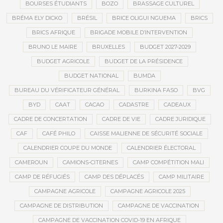
BOURSES ÉTUDIANTS
BOZO
BRASSAGE CULTUREL
BRÉMA ELY DICKO
BRÉSIL
BRICE OLIGUI NGUEMA
BRICS
BRICS AFRIQUE
BRIGADE MOBILE D’INTERVENTION
BRUNO LE MAIRE
BRUXELLES
BUDGET 2027-2029
BUDGET AGRICOLE
BUDGET DE LA PRÉSIDENCE
BUDGET NATIONAL
BUMDA
BUREAU DU VÉRIFICATEUR GÉNÉRAL
BURKINA FASO
BVG
BYD
CAAT
CACAO
CADASTRE
CADEAUX
CADRE DE CONCERTATION
CADRE DE VIE
CADRE JURIDIQUE
CAF
CAFÉ PHILO
CAISSE MALIENNE DE SÉCURITÉ SOCIALE
CALENDRIER COUPE DU MONDE
CALENDRIER ÉLECTORAL
CAMEROUN
CAMIONS-CITERNES
CAMP COMPÉTITION MALI
CAMP DE RÉFUGIÉS
CAMP DES DÉPLACÉS
CAMP MILITAIRE
CAMPAGNE AGRICOLE
CAMPAGNE AGRICOLE 2025
CAMPAGNE DE DISTRIBUTION
CAMPAGNE DE VACCINATION
CAMPAGNE DE VACCINATION COVID-19 EN AFRIQUE