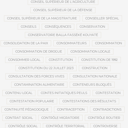
CONSEIL SUPÉRIEUR DE L'AGRICULTURE
CONSEIL SUPÉRIEUR DE LA DÉFENSE
CONSEIL SUPÉRIEUR DE LA MAGISTRATURE
CONSEILLER SPÉCIAL
CONSEILS
CONSÉQUENCES
CONSERVATION
CONSERVATOIRE BALLA FASSÉKÉ KOUYATÉ
CONSOLIDATION DE LA PAIX
CONSOMMATEURS
CONSOMMATION
CONSOMMATION DE DROGUE
CONSOMMATION LOCALE
CONSOMMER LOCAL
CONSTITUTION
CONSTITUTION DE 1992
CONSTITUTION DU 22 JUILLET 2023
CONSTRUCTION
CONSULTATION DES FORCES VIVES
CONSULTATION NATIONALE
CONTAMINATION ALIMENTAIRE
CONTENEURS BLOQUÉS
CONTENU LOCAL
CONTES INITIATIQUES PEULS
CONTESTATION
CONTESTATION POPULAIRE
CONTESTATIONS DES RÉSULTATS
CONTINUITÉ PÉDAGOGIQUE
CONTRACEPTION
CONTRADICTIONS
CONTRAT SOCIAL
CONTRÔLE MIGRATOIRE
CONTRÔLE ROUTIER
CONTRÔLE SOCIAL
CONTRÔLE TERRITORIAL
CONTROVERSE