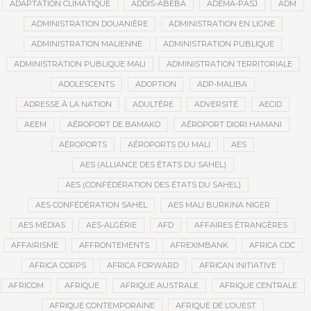
ADAPTATION CLIMATIQUE
ADDIS-ABEBA
ADEMA-PASJ
ADM
ADMINISTRATION DOUANIÈRE
ADMINISTRATION EN LIGNE
ADMINISTRATION MALIENNE
ADMINISTRATION PUBLIQUE
ADMINISTRATION PUBLIQUE MALI
ADMINISTRATION TERRITORIALE
ADOLESCENTS
ADOPTION
ADP-MALIBA
ADRESSE À LA NATION
ADULTÈRE
ADVERSITÉ
AECID
AEEM
AÉROPORT DE BAMAKO
AÉROPORT DIORI HAMANI
AÉROPORTS
AÉROPORTS DU MALI
AES
AES (ALLIANCE DES ÉTATS DU SAHEL)
AES (CONFÉDÉRATION DES ÉTATS DU SAHEL)
AES CONFÉDÉRATION SAHEL
AES MALI BURKINA NIGER
AES MÉDIAS
AES-ALGÉRIE
AFD
AFFAIRES ÉTRANGÈRES
AFFAIRISME
AFFRONTEMENTS
AFREXIMBANK
AFRICA CDC
AFRICA CORPS
AFRICA FORWARD
AFRICAN INITIATIVE
AFRICOM
AFRIQUE
AFRIQUE AUSTRALE
AFRIQUE CENTRALE
AFRIQUE CONTEMPORAINE
AFRIQUE DE L’OUEST