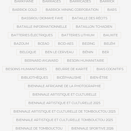
BARKHANE
BARRAGES
BARRICADES
BARRICK
BARRICK GOLD
BARRICK MINING CORPORATION
BARS
BASSIROU DIOMAYE FAYE
BATAILLE DES RÉCITS
BATAILLE INFORMATIONNELLE
BATAILLON TCHADIEN
BATTERIES ÉLECTRIQUES
BATTERIES LITHIUM
BAUXITE
BAZOUM
BCEAO
BCID-AES
BEIJING
BELÉM
BELGIQUE
BEN LE CERVEAU
BÉNIN
BER
BERNARD AYLWARD
BESOIN HUMANITAIRE
BESOINS HUMANITAIRES
BEURRE DE KARITÉ
BIAIS COGNITIFS
BIBLIOTHÈQUES
BICÉPHALISME
BIEN-ÊTRE
BIENNALE AFRICAINE DE LA PHOTOGRAPHIE
BIENNALE ARTISTIQUE ET CULTURELLE
BIENNALE ARTISTIQUE ET CULTURELLE 2025
BIENNALE ARTISTIQUE ET CULTURELLE DE TOMBOUCTOU 2025
BIENNALE ARTISTIQUE ET CULTURELLE TOMBOUCTOU 2025
BIENNALE DE TOMBOUCTOU
BIENNALE SPORTIVE 2026