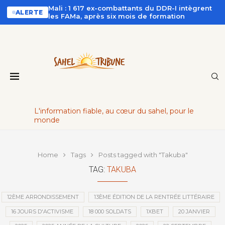
Mali : 1 617 ex-combattants du DDR-I intègrent
ALERTE
les FAMa, après six mois de formation
L'information fiable, au cœur du sahel, pour le
monde
Home
Tags
Posts tagged with "Takuba"
TAG:
TAKUBA
12ÈME ARRONDISSEMENT
13ÈME ÉDITION DE LA RENTRÉE LITTÉRAIRE
16 JOURS D'ACTIVISME
18 000 SOLDATS
1XBET
20 JANVIER