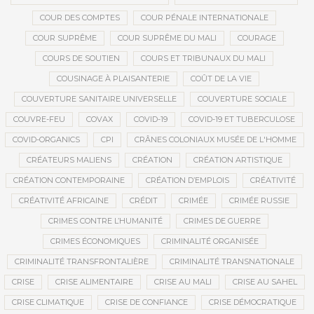
COUR DES COMPTES
COUR PÉNALE INTERNATIONALE
COUR SUPRÊME
COUR SUPRÊME DU MALI
COURAGE
COURS DE SOUTIEN
COURS ET TRIBUNAUX DU MALI
COUSINAGE À PLAISANTERIE
COÛT DE LA VIE
COUVERTURE SANITAIRE UNIVERSELLE
COUVERTURE SOCIALE
COUVRE-FEU
COVAX
COVID-19
COVID-19 ET TUBERCULOSE
COVID-ORGANICS
CPI
CRÂNES COLONIAUX MUSÉE DE L'HOMME
CRÉATEURS MALIENS
CRÉATION
CRÉATION ARTISTIQUE
CRÉATION CONTEMPORAINE
CRÉATION D’EMPLOIS
CRÉATIVITÉ
CRÉATIVITÉ AFRICAINE
CRÉDIT
CRIMÉE
CRIMÉE RUSSIE
CRIMES CONTRE L’HUMANITÉ
CRIMES DE GUERRE
CRIMES ÉCONOMIQUES
CRIMINALITÉ ORGANISÉE
CRIMINALITÉ TRANSFRONTALIÈRE
CRIMINALITÉ TRANSNATIONALE
CRISE
CRISE ALIMENTAIRE
CRISE AU MALI
CRISE AU SAHEL
CRISE CLIMATIQUE
CRISE DE CONFIANCE
CRISE DÉMOCRATIQUE