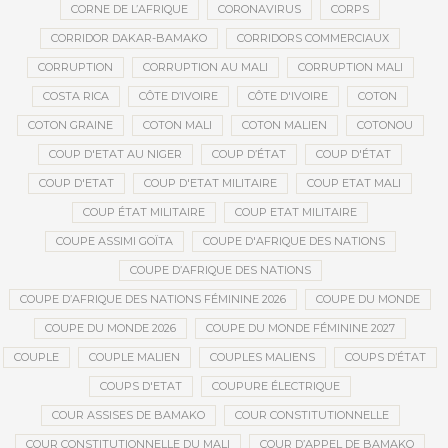
CORNE DE L’AFRIQUE
CORONAVIRUS
CORPS
CORRIDOR DAKAR-BAMAKO
CORRIDORS COMMERCIAUX
CORRUPTION
CORRUPTION AU MALI
CORRUPTION MALI
COSTA RICA
CÔTE D’IVOIRE
CÔTE D'IVOIRE
COTON
COTON GRAINE
COTON MALI
COTON MALIEN
COTONOU
COUP D'ETAT AU NIGER
COUP D’ÉTAT
COUP D'ÉTAT
COUP D'ETAT
COUP D'ETAT MILITAIRE
COUP ETAT MALI
COUP ÉTAT MILITAIRE
COUP ETAT MILITAIRE
COUPE ASSIMI GOÏTA
COUPE D'AFRIQUE DES NATIONS
COUPE D’AFRIQUE DES NATIONS
COUPE D’AFRIQUE DES NATIONS FÉMININE 2026
COUPE DU MONDE
COUPE DU MONDE 2026
COUPE DU MONDE FÉMININE 2027
COUPLE
COUPLE MALIEN
COUPLES MALIENS
COUPS D’ÉTAT
COUPS D'ETAT
COUPURE ÉLECTRIQUE
COUR ASSISES DE BAMAKO
COUR CONSTITUTIONNELLE
COUR CONSTITUTIONNELLE DU MALI
COUR D’APPEL DE BAMAKO