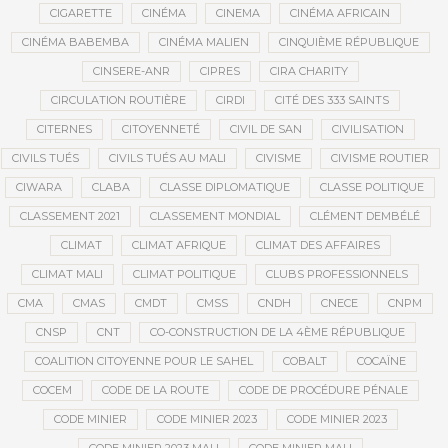
CIGARETTE
CINÉMA
CINEMA
CINÉMA AFRICAIN
CINÉMA BABEMBA
CINÉMA MALIEN
CINQUIÈME RÉPUBLIQUE
CINSERE-ANR
CIPRES
CIRA CHARITY
CIRCULATION ROUTIÈRE
CIRDI
CITÉ DES 333 SAINTS
CITERNES
CITOYENNETÉ
CIVIL DE SAN
CIVILISATION
CIVILS TUÉS
CIVILS TUÉS AU MALI
CIVISME
CIVISME ROUTIER
CIWARA
CLABA
CLASSE DIPLOMATIQUE
CLASSE POLITIQUE
CLASSEMENT 2021
CLASSEMENT MONDIAL
CLÉMENT DEMBÉLÉ
CLIMAT
CLIMAT AFRIQUE
CLIMAT DES AFFAIRES
CLIMAT MALI
CLIMAT POLITIQUE
CLUBS PROFESSIONNELS
CMA
CMAS
CMDT
CMSS
CNDH
CNECE
CNPM
CNSP
CNT
CO-CONSTRUCTION DE LA 4ÈME RÉPUBLIQUE
COALITION CITOYENNE POUR LE SAHEL
COBALT
COCAÏNE
COCEM
CODE DE LA ROUTE
CODE DE PROCÉDURE PÉNALE
CODE MINIER
CODE MINIER 2023
CODE MINIER 2023