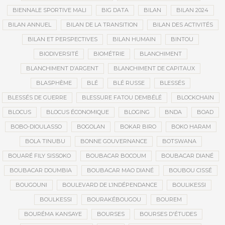
BIENNALE SPORTIVE MALI
BIG DATA
BILAN
BILAN 2024
BILAN ANNUEL
BILAN DE LA TRANSITION
BILAN DES ACTIVITÉS
BILAN ET PERSPECTIVES
BILAN HUMAIN
BINTOU
BIODIVERSITÉ
BIOMÉTRIE
BLANCHIMENT
BLANCHIMENT D’ARGENT
BLANCHIMENT DE CAPITAUX
BLASPHÈME
BLÉ
BLÉ RUSSE
BLESSÉS
BLESSÉS DE GUERRE
BLESSURE FATOU DEMBÉLÉ
BLOCKCHAIN
BLOCUS
BLOCUS ÉCONOMIQUE
BLOGING
BNDA
BOAD
BOBO-DIOULASSO
BOGOLAN
BOKAR BIRO
BOKO HARAM
BOLA TINUBU
BONNE GOUVERNANCE
BOTSWANA
BOUARÉ FILY SISSOKO
BOUBACAR BOCOUM
BOUBACAR DIANÉ
BOUBACAR DOUMBIA
BOUBACAR MAO DIANÉ
BOUBOU CISSÉ
BOUGOUNI
BOULEVARD DE L’INDÉPENDANCE
BOULIKESSI
BOULKESSI
BOURAKÉBOUGOU
BOUREM
BOURÉMA KANSAYE
BOURSES
BOURSES D'ÉTUDES