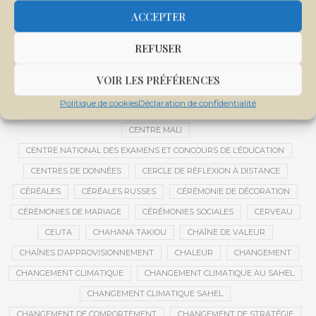
CEMAPI
CEN-SNESUP
CENOU
CENSURE
ACCEPTER
CENTRAFRIQUE
CENTRALE SOLAIRE
REFUSER
CENTRALE SOLAIRE DE SANANKOROBA
CENTRALES SOLAIRES
CENTRE D'INTELLIGENCE ARTIFICIELLE
VOIR LES PRÉFÉRENCES
CENTRE DE SANTÉ COMMUNAUTAIRE
CENTRE DU MALI
Politique de cookies
Déclaration de confidentialité
CENTRE INTERNATIONAL DE CONFÉRENCES DE BAMAKO
CENTRE MALI
CENTRE NATIONAL DES EXAMENS ET CONCOURS DE L’ÉDUCATION
CENTRES DE DONNÉES
CERCLE DE RÉFLEXION À DISTANCE
CÉRÉALES
CÉRÉALES RUSSES
CÉRÉMONIE DE DÉCORATION
CÉRÉMONIES DE MARIAGE
CÉRÉMONIES SOCIALES
CERVEAU
CEUTA
CHAHANA TAKIOU
CHAÎNE DE VALEUR
CHAÎNES D’APPROVISIONNEMENT
CHALEUR
CHANGEMENT
CHANGEMENT CLIMATIQUE
CHANGEMENT CLIMATIQUE AU SAHEL
CHANGEMENT CLIMATIQUE SAHEL
CHANGEMENT DE COMPORTEMENT
CHANGEMENT DE STRATÉGIE