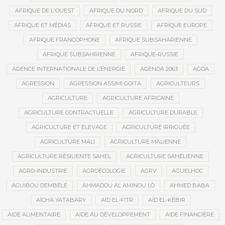
AFRIQUE DE L'OUEST
AFRIQUE DU NORD
AFRIQUE DU SUD
AFRIQUE ET MÉDIAS
AFRIQUE ET RUSSIE
AFRIQUE EUROPE
AFRIQUE FRANCOPHONE
AFRIQUE SUBSAHARIENNE
AFRIQUE SUBSAHRIENNE
AFRIQUE-RUSSIE
AGENCE INTERNATIONALE DE L’ÉNERGIE
AGENDA 2063
AGOA
AGRESSION
AGRESSION ASSIMI GOITA
AGRICULTEURS
AGRICULTURE
AGRICULTURE AFRICAINE
AGRICULTURE CONTRACTUELLE
AGRICULTURE DURABLE
AGRICULTURE ET ÉLEVAGE
AGRICULTURE IRRIGUÉE
AGRICULTURE MALI
AGRICULTURE MALIENNE
AGRICULTURE RÉSILIENTE SAHEL
AGRICULTURE SAHÉLIENNE
AGRO-INDUSTRIE
AGROÉCOLOGIE
AGRV
AGUELHOC
AGUIBOU DEMBÉLÉ
AHMADOU AL AMINOU LÔ
AHMED BABA
AÏCHA YATABARY
AÏD EL-FITR
AÏD EL-KÉBIR
AIDE ALIMENTAIRE
AIDE AU DÉVELOPPEMENT
AIDE FINANCIÈRE