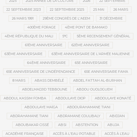
2025
2025 ANNÉE DE LA CULTURE
2026
22 SEPTEMBRE
22 SEPTEMBRE 2023
22 SEPTEMBRE 2025
25 MAI
26 MARS
26 MARS 1991
29ÈME CONGRÈS DE L'AEEM
31 DÉCEMBRE
400ÈME FORAGE
4ÈME PONT DE BAMAKO
4ÈME RÉPUBLIQUE DU MALI
5°C
5ÈME RECENSEMENT GÉNÉRAL
61ÈME ANNIVERSAIRE
62ÈME ANNIVERSAIRE
63ÈME ANNIVERSAIRE
63ÈME ANNIVERSAIRE DE L'ARMÉE MALIENNE
64ÈME ANNIVERSAIRE
65E ANNIVERSAIRE
65E ANNIVERSAIRE DE L’INDÉPENDANCE
65E ANNIVERSAIRE FAMA
8 MARS
ABASS DEMBÉLÉ
ABDEL FATTAH AL-BURHAN
ABDELMADJID TEBBOUNE
ABDOU OUOLOGUEM
ABDOUL KASSIM FOMBA
ABDOULAYE DIOP
ABDOULAYE KONATÉ
ABDOULAYE MAÏGA
ABDOURAHAMANE TIANI
ABDRAHAMANE TIANI
ABDRAMANE COULIBALY
ABIDJAN
ABOUBAKAR CISSÉ
ABSI
ABSTENTION
ABUJA
ACADÉMIE FRANÇAISE
ACCÈS À L'EAU POTABLE
ACCÈS À L’EAU