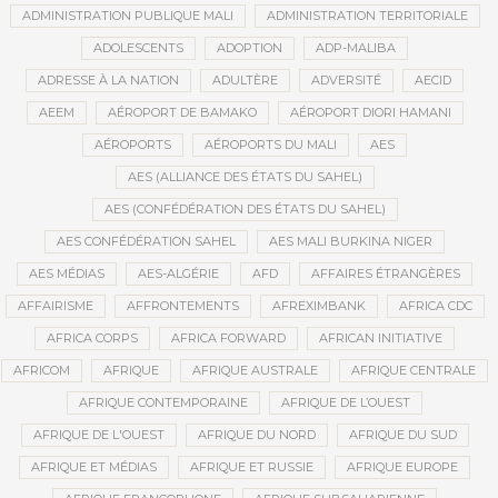
ADMINISTRATION PUBLIQUE MALI
ADMINISTRATION TERRITORIALE
ADOLESCENTS
ADOPTION
ADP-MALIBA
ADRESSE À LA NATION
ADULTÈRE
ADVERSITÉ
AECID
AEEM
AÉROPORT DE BAMAKO
AÉROPORT DIORI HAMANI
AÉROPORTS
AÉROPORTS DU MALI
AES
AES (ALLIANCE DES ÉTATS DU SAHEL)
AES (CONFÉDÉRATION DES ÉTATS DU SAHEL)
AES CONFÉDÉRATION SAHEL
AES MALI BURKINA NIGER
AES MÉDIAS
AES-ALGÉRIE
AFD
AFFAIRES ÉTRANGÈRES
AFFAIRISME
AFFRONTEMENTS
AFREXIMBANK
AFRICA CDC
AFRICA CORPS
AFRICA FORWARD
AFRICAN INITIATIVE
AFRICOM
AFRIQUE
AFRIQUE AUSTRALE
AFRIQUE CENTRALE
AFRIQUE CONTEMPORAINE
AFRIQUE DE L’OUEST
AFRIQUE DE L'OUEST
AFRIQUE DU NORD
AFRIQUE DU SUD
AFRIQUE ET MÉDIAS
AFRIQUE ET RUSSIE
AFRIQUE EUROPE