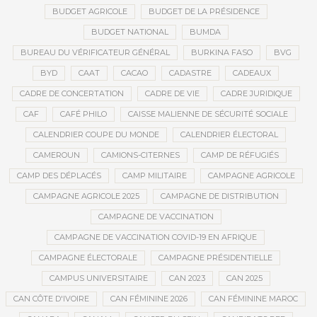
BUDGET AGRICOLE
BUDGET DE LA PRÉSIDENCE
BUDGET NATIONAL
BUMDA
BUREAU DU VÉRIFICATEUR GÉNÉRAL
BURKINA FASO
BVG
BYD
CAAT
CACAO
CADASTRE
CADEAUX
CADRE DE CONCERTATION
CADRE DE VIE
CADRE JURIDIQUE
CAF
CAFÉ PHILO
CAISSE MALIENNE DE SÉCURITÉ SOCIALE
CALENDRIER COUPE DU MONDE
CALENDRIER ÉLECTORAL
CAMEROUN
CAMIONS-CITERNES
CAMP DE RÉFUGIÉS
CAMP DES DÉPLACÉS
CAMP MILITAIRE
CAMPAGNE AGRICOLE
CAMPAGNE AGRICOLE 2025
CAMPAGNE DE DISTRIBUTION
CAMPAGNE DE VACCINATION
CAMPAGNE DE VACCINATION COVID-19 EN AFRIQUE
CAMPAGNE ÉLECTORALE
CAMPAGNE PRÉSIDENTIELLE
CAMPUS UNIVERSITAIRE
CAN 2023
CAN 2025
CAN CÔTE D'IVOIRE
CAN FÉMININE 2026
CAN FÉMININE MAROC