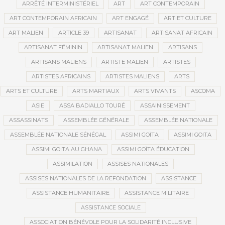
ARRÊTÉ INTERMINISTÉRIEL
ART
ART CONTEMPORAIN
ART CONTEMPORAIN AFRICAIN
ART ENGAGÉ
ART ET CULTURE
ART MALIEN
ARTICLE 39
ARTISANAT
ARTISANAT AFRICAIN
ARTISANAT FÉMININ
ARTISANAT MALIEN
ARTISANS
ARTISANS MALIENS
ARTISTE MALIEN
ARTISTES
ARTISTES AFRICAINS
ARTISTES MALIENS
ARTS
ARTS ET CULTURE
ARTS MARTIAUX
ARTS VIVANTS
ASCOMA
ASIE
ASSA BADIALLO TOURÉ
ASSAINISSEMENT
ASSASSINATS
ASSEMBLÉE GÉNÉRALE
ASSEMBLÉE NATIONALE
ASSEMBLÉE NATIONALE SÉNÉGAL
ASSIMI GOÏTA
ASSIMI GOITA
ASSIMI GOITA AU GHANA
ASSIMI GOÏTA ÉDUCATION
ASSIMILATION
ASSISES NATIONALES
ASSISES NATIONALES DE LA REFONDATION
ASSISTANCE
ASSISTANCE HUMANITAIRE
ASSISTANCE MILITAIRE
ASSISTANCE SOCIALE
ASSOCIATION BÉNÉVOLE POUR LA SOLIDARITÉ INCLUSIVE