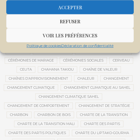
CENTRE DE SANTÉ COMMUNAUTAIRE
CENTRE DU MALI
ACCEPTER
CENTRE INTERNATIONAL DE CONFÉRENCES DE BAMAKO
REFUSER
CENTRE MALI
CENTRE NATIONAL DES EXAMENS ET CONCOURS DE L’ÉDUCATION
VOIR LES PRÉFÉRENCES
CENTRES DE DONNÉES
CERCLE DE RÉFLEXION À DISTANCE
Politique de cookies
Déclaration de confidentialité
CÉRÉALES
CÉRÉALES RUSSES
CÉRÉMONIE DE DÉCORATION
CÉRÉMONIES DE MARIAGE
CÉRÉMONIES SOCIALES
CERVEAU
CEUTA
CHAHANA TAKIOU
CHAÎNE DE VALEUR
CHAÎNES D’APPROVISIONNEMENT
CHALEUR
CHANGEMENT
CHANGEMENT CLIMATIQUE
CHANGEMENT CLIMATIQUE AU SAHEL
CHANGEMENT CLIMATIQUE SAHEL
CHANGEMENT DE COMPORTEMENT
CHANGEMENT DE STRATÉGIE
CHARBON
CHARBON DE BOIS
CHARTE DE LA TRANSITION
CHARTE DE LA TRANSITION MALI
CHARTE DES PARTIS
CHARTE DES PARTIS POLITIQUES
CHARTE DU LIPTAKO-GOURMA