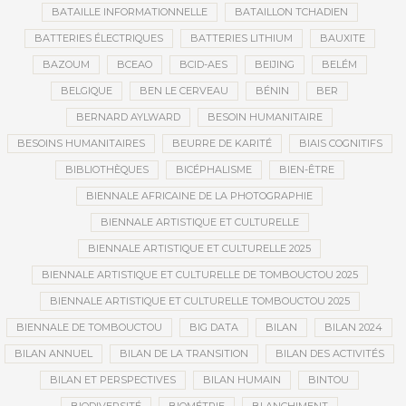
BATAILLE INFORMATIONNELLE
BATAILLON TCHADIEN
BATTERIES ÉLECTRIQUES
BATTERIES LITHIUM
BAUXITE
BAZOUM
BCEAO
BCID-AES
BEIJING
BELÉM
BELGIQUE
BEN LE CERVEAU
BÉNIN
BER
BERNARD AYLWARD
BESOIN HUMANITAIRE
BESOINS HUMANITAIRES
BEURRE DE KARITÉ
BIAIS COGNITIFS
BIBLIOTHÈQUES
BICÉPHALISME
BIEN-ÊTRE
BIENNALE AFRICAINE DE LA PHOTOGRAPHIE
BIENNALE ARTISTIQUE ET CULTURELLE
BIENNALE ARTISTIQUE ET CULTURELLE 2025
BIENNALE ARTISTIQUE ET CULTURELLE DE TOMBOUCTOU 2025
BIENNALE ARTISTIQUE ET CULTURELLE TOMBOUCTOU 2025
BIENNALE DE TOMBOUCTOU
BIG DATA
BILAN
BILAN 2024
BILAN ANNUEL
BILAN DE LA TRANSITION
BILAN DES ACTIVITÉS
BILAN ET PERSPECTIVES
BILAN HUMAIN
BINTOU