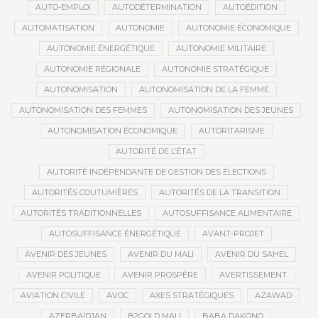
AUTO-EMPLOI
AUTODÉTERMINATION
AUTOÉDITION
AUTOMATISATION
AUTONOMIE
AUTONOMIE ÉCONOMIQUE
AUTONOMIE ÉNERGÉTIQUE
AUTONOMIE MILITAIRE
AUTONOMIE RÉGIONALE
AUTONOMIE STRATÉGIQUE
AUTONOMISATION
AUTONOMISATION DE LA FEMME
AUTONOMISATION DES FEMMES
AUTONOMISATION DES JEUNES
AUTONOMISATION ÉCONOMIQUE
AUTORITARISME
AUTORITÉ DE L’ÉTAT
AUTORITÉ INDÉPENDANTE DE GESTION DES ÉLECTIONS
AUTORITÉS COUTUMIÈRES
AUTORITÉS DE LA TRANSITION
AUTORITÉS TRADITIONNELLES
AUTOSUFFISANCE ALIMENTAIRE
AUTOSUFFISANCE ÉNERGÉTIQUE
AVANT-PROJET
AVENIR DES JEUNES
AVENIR DU MALI
AVENIR DU SAHEL
AVENIR POLITIQUE
AVENIR PROSPÈRE
AVERTISSEMENT
AVIATION CIVILE
AVOC
AXES STRATÉGIQUES
AZAWAD
AZERBAÏDJAN
B2GOLD MALI
BABA DAKONO