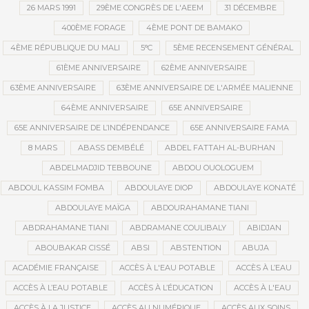
26 MARS 1991
29ÈME CONGRÈS DE L'AEEM
31 DÉCEMBRE
400ÈME FORAGE
4ÈME PONT DE BAMAKO
4ÈME RÉPUBLIQUE DU MALI
5°C
5ÈME RECENSEMENT GÉNÉRAL
61ÈME ANNIVERSAIRE
62ÈME ANNIVERSAIRE
63ÈME ANNIVERSAIRE
63ÈME ANNIVERSAIRE DE L'ARMÉE MALIENNE
64ÈME ANNIVERSAIRE
65E ANNIVERSAIRE
65E ANNIVERSAIRE DE L’INDÉPENDANCE
65E ANNIVERSAIRE FAMA
8 MARS
ABASS DEMBÉLÉ
ABDEL FATTAH AL-BURHAN
ABDELMADJID TEBBOUNE
ABDOU OUOLOGUEM
ABDOUL KASSIM FOMBA
ABDOULAYE DIOP
ABDOULAYE KONATÉ
ABDOULAYE MAÏGA
ABDOURAHAMANE TIANI
ABDRAHAMANE TIANI
ABDRAMANE COULIBALY
ABIDJAN
ABOUBAKAR CISSÉ
ABSI
ABSTENTION
ABUJA
ACADÉMIE FRANÇAISE
ACCÈS À L'EAU POTABLE
ACCÈS À L’EAU
ACCÈS À L’EAU POTABLE
ACCÈS À L’ÉDUCATION
ACCÈS À L'EAU
ACCÈS À LA JUSTICE
ACCÈS AU NUMÉRIQUE
ACCÈS AUX SOINS