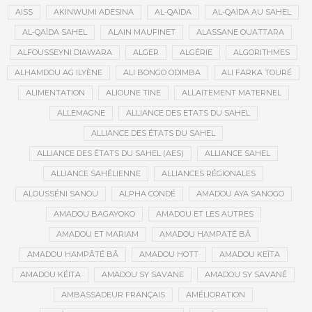
AISS
AKINWUMI ADESINA
AL-QAÏDA
AL-QAÏDA AU SAHEL
AL-QAÏDA SAHEL
ALAIN MAUFINET
ALASSANE OUATTARA
ALFOUSSEYNI DIAWARA
ALGER
ALGÉRIE
ALGORITHMES
ALHAMDOU AG ILYÈNE
ALI BONGO ODIMBA
ALI FARKA TOURÉ
ALIMENTATION
ALIOUNE TINE
ALLAITEMENT MATERNEL
ALLEMAGNE
ALLIANCE DES ETATS DU SAHEL
ALLIANCE DES ÉTATS DU SAHEL
ALLIANCE DES ÉTATS DU SAHEL (AES)
ALLIANCE SAHEL
ALLIANCE SAHÉLIENNE
ALLIANCES RÉGIONALES
ALOUSSÉNI SANOU
ALPHA CONDÉ
AMADOU AYA SANOGO
AMADOU BAGAYOKO
AMADOU ET LES AUTRES
AMADOU ET MARIAM
AMADOU HAMPATÉ BÂ
AMADOU HAMPÂTÉ BÂ
AMADOU HOTT
AMADOU KEÏTA
AMADOU KÉITA
AMADOU SY SAVANE
AMADOU SY SAVANÉ
AMBASSADEUR FRANÇAIS
AMÉLIORATION