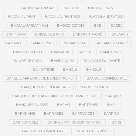
BABEMBA TRAORÉ
BAC 2026
BAC MALI 2026
BACCALAURÉAT
BACCALAURÉAT 2021
BACCALAURÉAT 2024
BACCALAURÉAT MALI
BACODJICORONI
BAD
BADEA
BAH NDAW
BAISSE DES PRIX
BAKARY TRAORÉ
BALAFON
BAMAKO
BAMAKO 2025
BAMAKO 2026
BAMAKO SÉCURITÉ
BAMAKO-SÉNOU
BAMBARA
BAMEX
BAMEX 2025
BANDE DE GAZA
BANDIAGARA
BANDIOUGOU DANTÉ
BANDITISME
BANGUI
BANQUE
BANQUE AFRICAINE DE DÉVELOPPEMENT
BANQUE CONFÉDÉRALE
BANQUE CONFÉDÉRALE AES
BANQUE MONDIALE
BANQUE OUEST-AFRICAINE DE DÉVELOPPEMENT
BANQUES
BANQUES RUSSES
BAPHO
BAPTÊMES
BARIL
BARKHANE
BARRAGES
BARRICADES
BARRICK
BARRICK GOLD
BARRICK MINING CORPORATION
BARS
BASSIROU DIOMAYE FAYE
BATAILLE DES RÉCITS