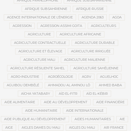
AFRIQUE FRANCOPHONE
AFRIQUE SUBSAHARIENNE
AFRIQUE SUBSAHRIENNE
AFRIQUE-RUSSIE
AGENCE INTERNATIONALE DE L’ÉNERGIE
AGENDA 2063
AGOA
AGRESSION
AGRESSION ASSIMI GOITA
AGRICULTEURS
AGRICULTURE
AGRICULTURE AFRICAINE
AGRICULTURE CONTRACTUELLE
AGRICULTURE DURABLE
AGRICULTURE ET ÉLEVAGE
AGRICULTURE IRRIGUÉE
AGRICULTURE MALI
AGRICULTURE MALIENNE
AGRICULTURE RÉSILIENTE SAHEL
AGRICULTURE SAHÉLIENNE
AGRO-INDUSTRIE
AGROÉCOLOGIE
AGRV
AGUELHOC
AGUIBOU DEMBÉLÉ
AHMADOU AL AMINOU LÔ
AHMED BABA
AÏCHA YATABARY
AÏD EL-FITR
AÏD EL-KÉBIR
AIDE ALIMENTAIRE
AIDE AU DÉVELOPPEMENT
AIDE FINANCIÈRE
AIDE HUMANITAIRE
AIDE INTERNATIONALE
AIDE PUBLIQUE AU DÉVELOPPEMENT
AIDES HUMANITAIRES
AIE
AIGE
AIGLES DAMES DU MALI
AIGLES DU MALI
AIR FRANCE