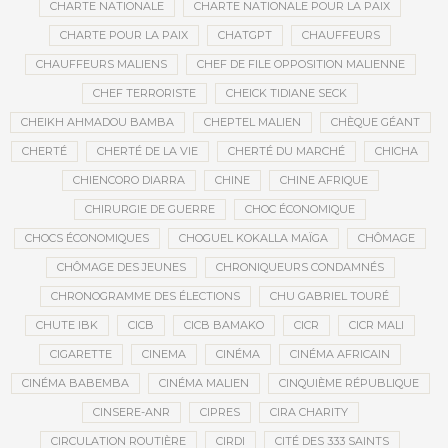
CHARTE NATIONALE
CHARTE NATIONALE POUR LA PAIX
CHARTE POUR LA PAIX
CHATGPT
CHAUFFEURS
CHAUFFEURS MALIENS
CHEF DE FILE OPPOSITION MALIENNE
CHEF TERRORISTE
CHEICK TIDIANE SECK
CHEIKH AHMADOU BAMBA
CHEPTEL MALIEN
CHÈQUE GÉANT
CHERTÉ
CHERTÉ DE LA VIE
CHERTÉ DU MARCHÉ
CHICHA
CHIENCORO DIARRA
CHINE
CHINE AFRIQUE
CHIRURGIE DE GUERRE
CHOC ÉCONOMIQUE
CHOCS ÉCONOMIQUES
CHOGUEL KOKALLA MAÏGA
CHÔMAGE
CHÔMAGE DES JEUNES
CHRONIQUEURS CONDAMNÉS
CHRONOGRAMME DES ÉLECTIONS
CHU GABRIEL TOURÉ
CHUTE IBK
CICB
CICB BAMAKO
CICR
CICR MALI
CIGARETTE
CINEMA
CINÉMA
CINÉMA AFRICAIN
CINÉMA BABEMBA
CINÉMA MALIEN
CINQUIÈME RÉPUBLIQUE
CINSERE-ANR
CIPRES
CIRA CHARITY
CIRCULATION ROUTIÈRE
CIRDI
CITÉ DES 333 SAINTS