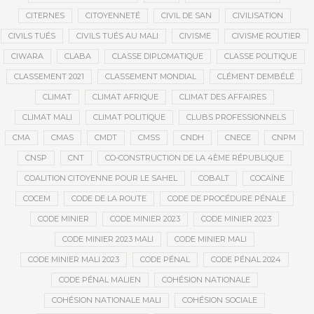
CITERNES
CITOYENNETÉ
CIVIL DE SAN
CIVILISATION
CIVILS TUÉS
CIVILS TUÉS AU MALI
CIVISME
CIVISME ROUTIER
CIWARA
CLABA
CLASSE DIPLOMATIQUE
CLASSE POLITIQUE
CLASSEMENT 2021
CLASSEMENT MONDIAL
CLÉMENT DEMBÉLÉ
CLIMAT
CLIMAT AFRIQUE
CLIMAT DES AFFAIRES
CLIMAT MALI
CLIMAT POLITIQUE
CLUBS PROFESSIONNELS
CMA
CMAS
CMDT
CMSS
CNDH
CNECE
CNPM
CNSP
CNT
CO-CONSTRUCTION DE LA 4ÈME RÉPUBLIQUE
COALITION CITOYENNE POUR LE SAHEL
COBALT
COCAÏNE
COCEM
CODE DE LA ROUTE
CODE DE PROCÉDURE PÉNALE
CODE MINIER
CODE MINIER 2023
CODE MINIER 2023
CODE MINIER 2023 MALI
CODE MINIER MALI
CODE MINIER MALI 2023
CODE PÉNAL
CODE PÉNAL 2024
CODE PÉNAL MALIEN
COHÉSION NATIONALE
COHÉSION NATIONALE MALI
COHÉSION SOCIALE