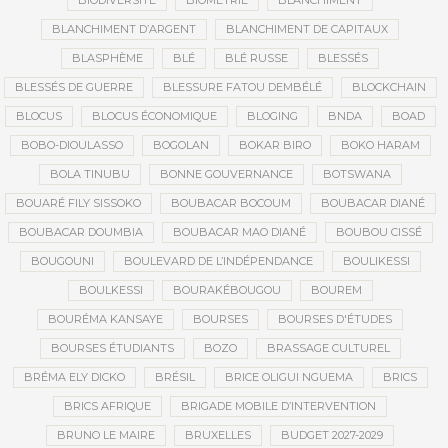
BIODIVERSITÉ
BIOMÉTRIE
BLANCHIMENT
BLANCHIMENT D’ARGENT
BLANCHIMENT DE CAPITAUX
BLASPHÈME
BLÉ
BLÉ RUSSE
BLESSÉS
BLESSÉS DE GUERRE
BLESSURE FATOU DEMBÉLÉ
BLOCKCHAIN
BLOCUS
BLOCUS ÉCONOMIQUE
BLOGING
BNDA
BOAD
BOBO-DIOULASSO
BOGOLAN
BOKAR BIRO
BOKO HARAM
BOLA TINUBU
BONNE GOUVERNANCE
BOTSWANA
BOUARÉ FILY SISSOKO
BOUBACAR BOCOUM
BOUBACAR DIANÉ
BOUBACAR DOUMBIA
BOUBACAR MAO DIANÉ
BOUBOU CISSÉ
BOUGOUNI
BOULEVARD DE L’INDÉPENDANCE
BOULIKESSI
BOULKESSI
BOURAKÉBOUGOU
BOUREM
BOURÉMA KANSAYE
BOURSES
BOURSES D'ÉTUDES
BOURSES ÉTUDIANTS
BOZO
BRASSAGE CULTUREL
BRÉMA ELY DICKO
BRÉSIL
BRICE OLIGUI NGUEMA
BRICS
BRICS AFRIQUE
BRIGADE MOBILE D’INTERVENTION
BRUNO LE MAIRE
BRUXELLES
BUDGET 2027-2029