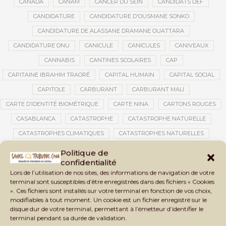
CANADA
CANAM
CANCER DU SEIN
CANDIDATS DEF
CANDIDATURE
CANDIDATURE D'OUSMANE SONKO
CANDIDATURE DE ALASSANE DRAMANE OUATTARA
CANDIDATURE ONU
CANICULE
CANICULES
CANIVEAUX
CANNABIS
CANTINES SCOLAIRES
CAP
CAPITAINE IBRAHIM TRAORÉ
CAPITAL HUMAIN
CAPITAL SOCIAL
CAPITOLE
CARBURANT
CARBURANT MALI
CARTE D’IDENTITÉ BIOMÉTRIQUE
CARTE NINA
CARTONS ROUGES
CASABLANCA
CATASTROPHE
CATASTROPHE NATURELLE
CATASTROPHES CLIMATIQUES
CATASTROPHES NATURELLES
CAUTION 10 000 DOLLARS
CAUTION DE VISA
CDAT
CECOGEC
Politique de
confidentialité
CÉDÉAO
CEDEAO
CEI
CÉLÉBRATION NATIONALE
CEMAC
Lors de l’utilisation de nos sites, des informations de navigation de votre
CEMAPI
CEN-SNESUP
CENOU
CENSURE
terminal sont susceptibles d’être enregistrées dans des fichiers « Cookies
». Ces fichiers sont installés sur votre terminal en fonction de vos choix,
CENTRAFRIQUE
CENTRALE SOLAIRE
modifiables à tout moment. Un cookie est un fichier enregistré sur le
CENTRALE SOLAIRE DE SANANKOROBA
CENTRALES SOLAIRES
disque dur de votre terminal, permettant à l’émetteur d’identifier le
terminal pendant sa durée de validation.
CENTRE D'INTELLIGENCE ARTIFICIELLE