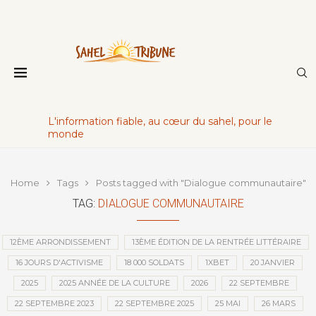
L'information fiable, au cœur du sahel, pour le
monde
Home
Tags
Posts tagged with "Dialogue communautaire"
TAG:
DIALOGUE COMMUNAUTAIRE
12ÈME ARRONDISSEMENT
13ÈME ÉDITION DE LA RENTRÉE LITTÉRAIRE
16 JOURS D'ACTIVISME
18 000 SOLDATS
1XBET
20 JANVIER
2025
2025 ANNÉE DE LA CULTURE
2026
22 SEPTEMBRE
22 SEPTEMBRE 2023
22 SEPTEMBRE 2025
25 MAI
26 MARS