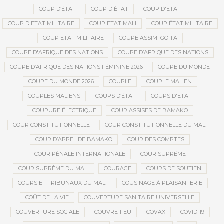
COUP D’ÉTAT
COUP D'ÉTAT
COUP D'ETAT
COUP D'ETAT MILITAIRE
COUP ETAT MALI
COUP ÉTAT MILITAIRE
COUP ETAT MILITAIRE
COUPE ASSIMI GOÏTA
COUPE D'AFRIQUE DES NATIONS
COUPE D’AFRIQUE DES NATIONS
COUPE D’AFRIQUE DES NATIONS FÉMININE 2026
COUPE DU MONDE
COUPE DU MONDE 2026
COUPLE
COUPLE MALIEN
COUPLES MALIENS
COUPS D’ÉTAT
COUPS D'ETAT
COUPURE ÉLECTRIQUE
COUR ASSISES DE BAMAKO
COUR CONSTITUTIONNELLE
COUR CONSTITUTIONNELLE DU MALI
COUR D’APPEL DE BAMAKO
COUR DES COMPTES
COUR PÉNALE INTERNATIONALE
COUR SUPRÊME
COUR SUPRÊME DU MALI
COURAGE
COURS DE SOUTIEN
COURS ET TRIBUNAUX DU MALI
COUSINAGE À PLAISANTERIE
COÛT DE LA VIE
COUVERTURE SANITAIRE UNIVERSELLE
COUVERTURE SOCIALE
COUVRE-FEU
COVAX
COVID-19