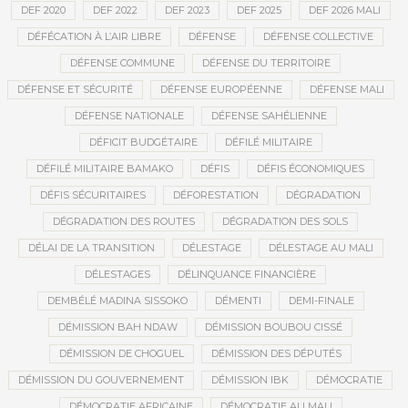
DEF 2020
DEF 2022
DEF 2023
DEF 2025
DEF 2026 MALI
DÉFÉCATION À L’AIR LIBRE
DÉFENSE
DÉFENSE COLLECTIVE
DÉFENSE COMMUNE
DÉFENSE DU TERRITOIRE
DÉFENSE ET SÉCURITÉ
DÉFENSE EUROPÉENNE
DÉFENSE MALI
DÉFENSE NATIONALE
DÉFENSE SAHÉLIENNE
DÉFICIT BUDGÉTAIRE
DÉFILÉ MILITAIRE
DÉFILÉ MILITAIRE BAMAKO
DÉFIS
DÉFIS ÉCONOMIQUES
DÉFIS SÉCURITAIRES
DÉFORESTATION
DÉGRADATION
DÉGRADATION DES ROUTES
DÉGRADATION DES SOLS
DÉLAI DE LA TRANSITION
DÉLESTAGE
DÉLESTAGE AU MALI
DÉLESTAGES
DÉLINQUANCE FINANCIÈRE
DEMBÉLÉ MADINA SISSOKO
DÉMENTI
DEMI-FINALE
DÉMISSION BAH NDAW
DÉMISSION BOUBOU CISSÉ
DÉMISSION DE CHOGUEL
DÉMISSION DES DÉPUTÉS
DÉMISSION DU GOUVERNEMENT
DÉMISSION IBK
DÉMOCRATIE
DÉMOCRATIE AFRICAINE
DÉMOCRATIE AU MALI