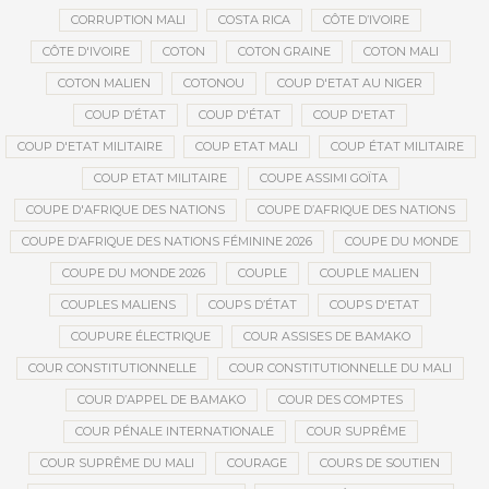
CORRUPTION MALI
COSTA RICA
CÔTE D’IVOIRE
CÔTE D'IVOIRE
COTON
COTON GRAINE
COTON MALI
COTON MALIEN
COTONOU
COUP D'ETAT AU NIGER
COUP D’ÉTAT
COUP D'ÉTAT
COUP D'ETAT
COUP D'ETAT MILITAIRE
COUP ETAT MALI
COUP ÉTAT MILITAIRE
COUP ETAT MILITAIRE
COUPE ASSIMI GOÏTA
COUPE D'AFRIQUE DES NATIONS
COUPE D’AFRIQUE DES NATIONS
COUPE D’AFRIQUE DES NATIONS FÉMININE 2026
COUPE DU MONDE
COUPE DU MONDE 2026
COUPLE
COUPLE MALIEN
COUPLES MALIENS
COUPS D’ÉTAT
COUPS D'ETAT
COUPURE ÉLECTRIQUE
COUR ASSISES DE BAMAKO
COUR CONSTITUTIONNELLE
COUR CONSTITUTIONNELLE DU MALI
COUR D’APPEL DE BAMAKO
COUR DES COMPTES
COUR PÉNALE INTERNATIONALE
COUR SUPRÊME
COUR SUPRÊME DU MALI
COURAGE
COURS DE SOUTIEN