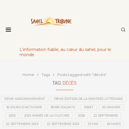
L'information fiable, au cœur du sahel, pour le
monde
Home
Tags
Posts tagged with "décès"
TAG:
DÉCÈS
12ÈME ARRONDISSEMENT
13ÈME ÉDITION DE LA RENTRÉE LITTÉRAIRE
16 JOURS D'ACTIVISME
18 000 SOLDATS
1XBET
20 JANVIER
2025
2025 ANNÉE DE LA CULTURE
2026
22 SEPTEMBRE
22 SEPTEMBRE 2023
22 SEPTEMBRE 2025
25 MAI
26 MARS