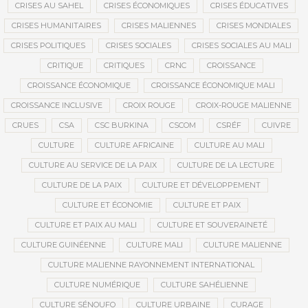
CRISES AU SAHEL
CRISES ÉCONOMIQUES
CRISES ÉDUCATIVES
CRISES HUMANITAIRES
CRISES MALIENNES
CRISES MONDIALES
CRISES POLITIQUES
CRISES SOCIALES
CRISES SOCIALES AU MALI
CRITIQUE
CRITIQUES
CRNC
CROISSANCE
CROISSANCE ÉCONOMIQUE
CROISSANCE ÉCONOMIQUE MALI
CROISSANCE INCLUSIVE
CROIX ROUGE
CROIX-ROUGE MALIENNE
CRUES
CSA
CSC BURKINA
CSCOM
CSRÉF
CUIVRE
CULTURE
CULTURE AFRICAINE
CULTURE AU MALI
CULTURE AU SERVICE DE LA PAIX
CULTURE DE LA LECTURE
CULTURE DE LA PAIX
CULTURE ET DÉVELOPPEMENT
CULTURE ET ÉCONOMIE
CULTURE ET PAIX
CULTURE ET PAIX AU MALI
CULTURE ET SOUVERAINETÉ
CULTURE GUINÉENNE
CULTURE MALI
CULTURE MALIENNE
CULTURE MALIENNE RAYONNEMENT INTERNATIONAL
CULTURE NUMÉRIQUE
CULTURE SAHÉLIENNE
CULTURE SÉNOUFO
CULTURE URBAINE
CURAGE