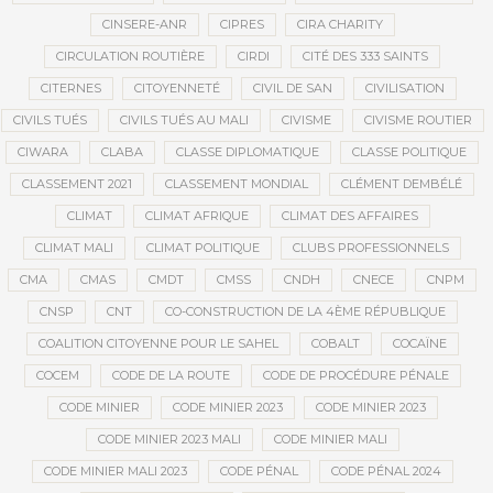
CINSERE-ANR
CIPRES
CIRA CHARITY
CIRCULATION ROUTIÈRE
CIRDI
CITÉ DES 333 SAINTS
CITERNES
CITOYENNETÉ
CIVIL DE SAN
CIVILISATION
CIVILS TUÉS
CIVILS TUÉS AU MALI
CIVISME
CIVISME ROUTIER
CIWARA
CLABA
CLASSE DIPLOMATIQUE
CLASSE POLITIQUE
CLASSEMENT 2021
CLASSEMENT MONDIAL
CLÉMENT DEMBÉLÉ
CLIMAT
CLIMAT AFRIQUE
CLIMAT DES AFFAIRES
CLIMAT MALI
CLIMAT POLITIQUE
CLUBS PROFESSIONNELS
CMA
CMAS
CMDT
CMSS
CNDH
CNECE
CNPM
CNSP
CNT
CO-CONSTRUCTION DE LA 4ÈME RÉPUBLIQUE
COALITION CITOYENNE POUR LE SAHEL
COBALT
COCAÏNE
COCEM
CODE DE LA ROUTE
CODE DE PROCÉDURE PÉNALE
CODE MINIER
CODE MINIER 2023
CODE MINIER 2023
CODE MINIER 2023 MALI
CODE MINIER MALI
CODE MINIER MALI 2023
CODE PÉNAL
CODE PÉNAL 2024