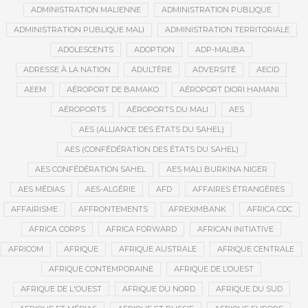
ADMINISTRATION MALIENNE
ADMINISTRATION PUBLIQUE
ADMINISTRATION PUBLIQUE MALI
ADMINISTRATION TERRITORIALE
ADOLESCENTS
ADOPTION
ADP-MALIBA
ADRESSE À LA NATION
ADULTÈRE
ADVERSITÉ
AECID
AEEM
AÉROPORT DE BAMAKO
AÉROPORT DIORI HAMANI
AÉROPORTS
AÉROPORTS DU MALI
AES
AES (ALLIANCE DES ÉTATS DU SAHEL)
AES (CONFÉDÉRATION DES ÉTATS DU SAHEL)
AES CONFÉDÉRATION SAHEL
AES MALI BURKINA NIGER
AES MÉDIAS
AES-ALGÉRIE
AFD
AFFAIRES ÉTRANGÈRES
AFFAIRISME
AFFRONTEMENTS
AFREXIMBANK
AFRICA CDC
AFRICA CORPS
AFRICA FORWARD
AFRICAN INITIATIVE
AFRICOM
AFRIQUE
AFRIQUE AUSTRALE
AFRIQUE CENTRALE
AFRIQUE CONTEMPORAINE
AFRIQUE DE L’OUEST
AFRIQUE DE L'OUEST
AFRIQUE DU NORD
AFRIQUE DU SUD