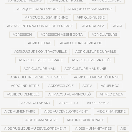
AFRIQUE ET MÉDIAS
AFRIQUE ET RUSSIE
AFRIQUE EUROPE
AFRIQUE FRANCOPHONE
AFRIQUE SUBSAHARIENNE
AFRIQUE SUBSAHRIENNE
AFRIQUE-RUSSIE
AGENCE INTERNATIONALE DE L’ÉNERGIE
AGENDA 2063
AGOA
AGRESSION
AGRESSION ASSIMI GOITA
AGRICULTEURS
AGRICULTURE
AGRICULTURE AFRICAINE
AGRICULTURE CONTRACTUELLE
AGRICULTURE DURABLE
AGRICULTURE ET ÉLEVAGE
AGRICULTURE IRRIGUÉE
AGRICULTURE MALI
AGRICULTURE MALIENNE
AGRICULTURE RÉSILIENTE SAHEL
AGRICULTURE SAHÉLIENNE
AGRO-INDUSTRIE
AGROÉCOLOGIE
AGRV
AGUELHOC
AGUIBOU DEMBÉLÉ
AHMADOU AL AMINOU LÔ
AHMED BABA
AÏCHA YATABARY
AÏD EL-FITR
AÏD EL-KÉBIR
AIDE ALIMENTAIRE
AIDE AU DÉVELOPPEMENT
AIDE FINANCIÈRE
AIDE HUMANITAIRE
AIDE INTERNATIONALE
AIDE PUBLIQUE AU DÉVELOPPEMENT
AIDES HUMANITAIRES
AIE