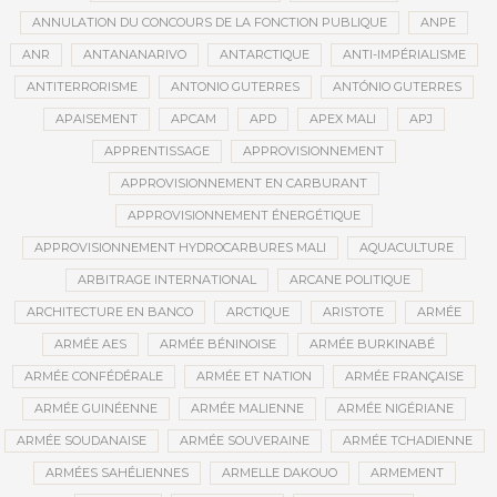
ANNULATION DU CONCOURS DE LA FONCTION PUBLIQUE
ANPE
ANR
ANTANANARIVO
ANTARCTIQUE
ANTI-IMPÉRIALISME
ANTITERRORISME
ANTONIO GUTERRES
ANTÓNIO GUTERRES
APAISEMENT
APCAM
APD
APEX MALI
APJ
APPRENTISSAGE
APPROVISIONNEMENT
APPROVISIONNEMENT EN CARBURANT
APPROVISIONNEMENT ÉNERGÉTIQUE
APPROVISIONNEMENT HYDROCARBURES MALI
AQUACULTURE
ARBITRAGE INTERNATIONAL
ARCANE POLITIQUE
ARCHITECTURE EN BANCO
ARCTIQUE
ARISTOTE
ARMÉE
ARMÉE AES
ARMÉE BÉNINOISE
ARMÉE BURKINABÉ
ARMÉE CONFÉDÉRALE
ARMÉE ET NATION
ARMÉE FRANÇAISE
ARMÉE GUINÉENNE
ARMÉE MALIENNE
ARMÉE NIGÉRIANE
ARMÉE SOUDANAISE
ARMÉE SOUVERAINE
ARMÉE TCHADIENNE
ARMÉES SAHÉLIENNES
ARMELLE DAKOUO
ARMEMENT