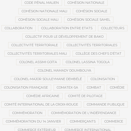
CODE PÉNAL MALIEN
COHÉSION NATIONALE
COHÉSION NATIONALE MALI
COHÉSION SOCIALE
COHÉSION SOCIALE MALI
COHÉSION SOCIALE SAHEL
COLLABORATION
COLLABORATION ENTRE ETATS
COLLECTEURS
COLLECTIF POUR LE DÉVELOPPEMENT DE BAKO
COLLECTIVITÉ TERRITORIALE
COLLECTIVITÉS TERRITORIALES
COLLECTIVITÉS TERRITORIALES MALI
COLLÈGE DES CHEFS D’ÉTAT
COLONEL ASSIMI GOÏTA
COLONEL LASSINA TOGOLA
COLONEL MAMADY DOUMBOUYA
COLONEL-MAJOR SOULEYMANE DEMBÉLÉ
COLONISATION
COLONISATION FRANÇAISE
COMATEX-SA
COMBAT
COMÉDIE
COMÉDIE AFRICAINE
COMITÉ DE PILOTAGE
COMITÉ INTERNATIONAL DE LA CROIX-ROUGE
COMMANDE PUBLIQUE
COMMÉMORATION
COMMÉMORATION DE L'INDÉPENDANCE
COMMÉMORATION DU 14 JANVIER
COMMERÇANTS
COMMERCE
COMMERCE EXTÉRIEUR
COMMERCE INTERNATIONAL