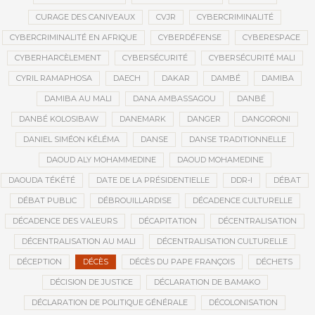
CURAGE DES CANIVEAUX
CVJR
CYBERCRIMINALITÉ
CYBERCRIMINALITÉ EN AFRIQUE
CYBERDÉFENSE
CYBERESPACE
CYBERHARCÈLEMENT
CYBERSÉCURITÉ
CYBERSÉCURITÉ MALI
CYRIL RAMAPHOSA
DAECH
DAKAR
DAMBÉ
DAMIBA
DAMIBA AU MALI
DANA AMBASSAGOU
DANBÉ
DANBÉ KOLOSIBAW
DANEMARK
DANGER
DANGORONI
DANIEL SIMÉON KÉLÉMA
DANSE
DANSE TRADITIONNELLE
DAOUD ALY MOHAMMEDINE
DAOUD MOHAMEDINE
DAOUDA TÉKÉTÉ
DATE DE LA PRÉSIDENTIELLE
DDR-I
DÉBAT
DÉBAT PUBLIC
DÉBROUILLARDISE
DÉCADENCE CULTURELLE
DÉCADENCE DES VALEURS
DÉCAPITATION
DÉCENTRALISATION
DÉCENTRALISATION AU MALI
DÉCENTRALISATION CULTURELLE
DÉCEPTION
DÉCÈS
DÉCÈS DU PAPE FRANÇOIS
DÉCHETS
DÉCISION DE JUSTICE
DÉCLARATION DE BAMAKO
DÉCLARATION DE POLITIQUE GÉNÉRALE
DÉCOLONISATION