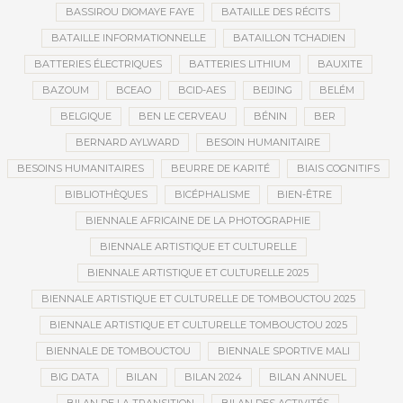
BASSIROU DIOMAYE FAYE
BATAILLE DES RÉCITS
BATAILLE INFORMATIONNELLE
BATAILLON TCHADIEN
BATTERIES ÉLECTRIQUES
BATTERIES LITHIUM
BAUXITE
BAZOUM
BCEAO
BCID-AES
BEIJING
BELÉM
BELGIQUE
BEN LE CERVEAU
BÉNIN
BER
BERNARD AYLWARD
BESOIN HUMANITAIRE
BESOINS HUMANITAIRES
BEURRE DE KARITÉ
BIAIS COGNITIFS
BIBLIOTHÈQUES
BICÉPHALISME
BIEN-ÊTRE
BIENNALE AFRICAINE DE LA PHOTOGRAPHIE
BIENNALE ARTISTIQUE ET CULTURELLE
BIENNALE ARTISTIQUE ET CULTURELLE 2025
BIENNALE ARTISTIQUE ET CULTURELLE DE TOMBOUCTOU 2025
BIENNALE ARTISTIQUE ET CULTURELLE TOMBOUCTOU 2025
BIENNALE DE TOMBOUCTOU
BIENNALE SPORTIVE MALI
BIG DATA
BILAN
BILAN 2024
BILAN ANNUEL