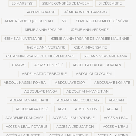
26 MARS 1991
29ÈME CONGRÈS DE L'AEEM
31 DÉCEMBRE
400ÈME FORAGE
4ÈME PONT DE BAMAKO
4ÈME RÉPUBLIQUE DU MALI
5°C
5ÈME RECENSEMENT GÉNÉRAL
61ÈME ANNIVERSAIRE
62ÈME ANNIVERSAIRE
63ÈME ANNIVERSAIRE
63ÈME ANNIVERSAIRE DE L'ARMÉE MALIENNE
64ÈME ANNIVERSAIRE
65E ANNIVERSAIRE
65E ANNIVERSAIRE DE L’INDÉPENDANCE
65E ANNIVERSAIRE FAMA
8 MARS
ABASS DEMBÉLÉ
ABDEL FATTAH AL-BURHAN
ABDELMADJID TEBBOUNE
ABDOU OUOLOGUEM
ABDOUL KASSIM FOMBA
ABDOULAYE DIOP
ABDOULAYE KONATÉ
ABDOULAYE MAÏGA
ABDOURAHAMANE TIANI
ABDRAHAMANE TIANI
ABDRAMANE COULIBALY
ABIDJAN
ABOUBAKAR CISSÉ
ABSI
ABSTENTION
ABUJA
ACADÉMIE FRANÇAISE
ACCÈS À L'EAU POTABLE
ACCÈS À L’EAU
ACCÈS À L’EAU POTABLE
ACCÈS À L’ÉDUCATION
ACCÈS À L'EAU
ACCÈS À LA JUSTICE
ACCÈS AU NUMÉRIQUE
ACCÈS AUX SOINS