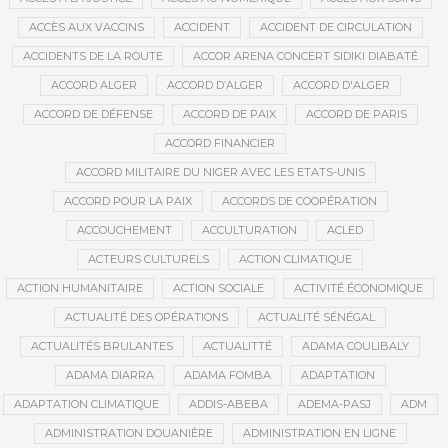
ACCÈS AUX VACCINS
ACCIDENT
ACCIDENT DE CIRCULATION
ACCIDENTS DE LA ROUTE
ACCOR ARENA CONCERT SIDIKI DIABATÉ
ACCORD ALGER
ACCORD D’ALGER
ACCORD D'ALGER
ACCORD DE DÉFENSE
ACCORD DE PAIX
ACCORD DE PARIS
ACCORD FINANCIER
ACCORD MILITAIRE DU NIGER AVEC LES ETATS-UNIS
ACCORD POUR LA PAIX
ACCORDS DE COOPÉRATION
ACCOUCHEMENT
ACCULTURATION
ACLED
ACTEURS CULTURELS
ACTION CLIMATIQUE
ACTION HUMANITAIRE
ACTION SOCIALE
ACTIVITÉ ÉCONOMIQUE
ACTUALITÉ DES OPÉRATIONS
ACTUALITÉ SÉNÉGAL
ACTUALITÉS BRULANTES
ACTUALITTÉ
ADAMA COULIBALY
ADAMA DIARRA
ADAMA FOMBA
ADAPTATION
ADAPTATION CLIMATIQUE
ADDIS-ABEBA
ADEMA-PASJ
ADM
ADMINISTRATION DOUANIÈRE
ADMINISTRATION EN LIGNE