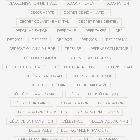
DÉCOLONISATION MENTALE
DÉCONFINEMENT
DÉCORATION
DÉCOUVERTE
DÉCRET DE NOMINATION
DÉCRET GOUVERNEMENTAL
DÉCRET PRÉSIDENTIEL
DÉDOLLARISATION
DEEPFAKE
DEEPFAKES
DEF
DEF 2020
DEF 2022
DEF 2023
DEF 2025
DEF 2026 MALI
DÉFÉCATION À L’AIR LIBRE
DÉFENSE
DÉFENSE COLLECTIVE
DÉFENSE COMMUNE
DÉFENSE DU TERRITOIRE
DÉFENSE ET SÉCURITÉ
DÉFENSE EUROPÉENNE
DÉFENSE MALI
DÉFENSE NATIONALE
DÉFENSE SAHÉLIENNE
DÉFICIT BUDGÉTAIRE
DÉFILÉ MILITAIRE
DÉFILÉ MILITAIRE BAMAKO
DÉFIS
DÉFIS ÉCONOMIQUES
DÉFIS SÉCURITAIRES
DÉFORESTATION
DÉGRADATION
DÉGRADATION DES ROUTES
DÉGRADATION DES SOLS
DÉLAI DE LA TRANSITION
DÉLESTAGE
DÉLESTAGE AU MALI
DÉLESTAGES
DÉLINQUANCE FINANCIÈRE
DEMBÉLÉ MADINA SISSOKO
DÉMENTI
DEMI-FINALE