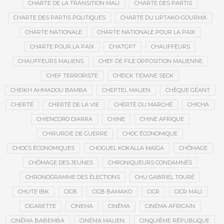
CHARTE DE LA TRANSITION MALI
CHARTE DES PARTIS
CHARTE DES PARTIS POLITIQUES
CHARTE DU LIPTAKO-GOURMA
CHARTE NATIONALE
CHARTE NATIONALE POUR LA PAIX
CHARTE POUR LA PAIX
CHATGPT
CHAUFFEURS
CHAUFFEURS MALIENS
CHEF DE FILE OPPOSITION MALIENNE
CHEF TERRORISTE
CHEICK TIDIANE SECK
CHEIKH AHMADOU BAMBA
CHEPTEL MALIEN
CHÈQUE GÉANT
CHERTÉ
CHERTÉ DE LA VIE
CHERTÉ DU MARCHÉ
CHICHA
CHIENCORO DIARRA
CHINE
CHINE AFRIQUE
CHIRURGIE DE GUERRE
CHOC ÉCONOMIQUE
CHOCS ÉCONOMIQUES
CHOGUEL KOKALLA MAÏGA
CHÔMAGE
CHÔMAGE DES JEUNES
CHRONIQUEURS CONDAMNÉS
CHRONOGRAMME DES ÉLECTIONS
CHU GABRIEL TOURÉ
CHUTE IBK
CICB
CICB BAMAKO
CICR
CICR MALI
CIGARETTE
CINEMA
CINÉMA
CINÉMA AFRICAIN
CINÉMA BABEMBA
CINÉMA MALIEN
CINQUIÈME RÉPUBLIQUE