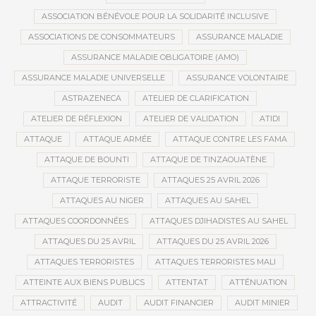
ASSOCIATION BÉNÉVOLE POUR LA SOLIDARITÉ INCLUSIVE
ASSOCIATIONS DE CONSOMMATEURS
ASSURANCE MALADIE
ASSURANCE MALADIE OBLIGATOIRE (AMO)
ASSURANCE MALADIE UNIVERSELLE
ASSURANCE VOLONTAIRE
ASTRAZENECA
ATELIER DE CLARIFICATION
ATELIER DE RÉFLEXION
ATELIER DE VALIDATION
ATIDI
ATTAQUE
ATTAQUE ARMÉE
ATTAQUE CONTRE LES FAMA
ATTAQUE DE BOUNTI
ATTAQUE DE TINZAOUATÈNE
ATTAQUE TERRORISTE
ATTAQUES 25 AVRIL 2026
ATTAQUES AU NIGER
ATTAQUES AU SAHEL
ATTAQUES COORDONNÉES
ATTAQUES DJIHADISTES AU SAHEL
ATTAQUES DU 25 AVRIL
ATTAQUES DU 25 AVRIL 2026
ATTAQUES TERRORISTES
ATTAQUES TERRORISTES MALI
ATTEINTE AUX BIENS PUBLICS
ATTENTAT
ATTÉNUATION
ATTRACTIVITÉ
AUDIT
AUDIT FINANCIER
AUDIT MINIER