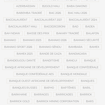
AZERBAÏDJAN
B2GOLD MALI
BABA DAKONO
BABEMBA TRAORÉ
BAC 2026
BAC MALI 2026
BACCALAURÉAT
BACCALAURÉAT 2021
BACCALAURÉAT 2024
BACCALAURÉAT MALI
BACODJICORONI
BAD
BADEA
BAH NDAW
BAISSE DES PRIX
BAKARY TRAORÉ
BALAFON
BAMAKO
BAMAKO 2025
BAMAKO 2026
BAMAKO SÉCURITÉ
BAMAKO SPORT 2026
BAMAKO-SÉNOU
BAMBARA
BAMEX
BAMEX 2025
BANDE DE GAZA
BANDIAGARA
BANDIOUGOU DANTÉ
BANDITISME
BANGUI
BANQUE
BANQUE AFRICAINE DE DÉVELOPPEMENT
BANQUE CONFÉDÉRALE
BANQUE CONFÉDÉRALE AES
BANQUE MONDIALE
BANQUE OUEST-AFRICAINE DE DÉVELOPPEMENT
BANQUES
BANQUES RUSSES
BAPHO
BAPTÊMES
BARIL
BARKHANE
BARRAGES
BARRICADES
BARRICK
BARRICK GOLD
BARRICK MINING CORPORATION
BARS