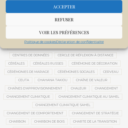
CENTRALE SOLAIRE DE SANANKOROBA
CENTRALES SOLAIRES
ACCEPTER
CENTRE D'INTELLIGENCE ARTIFICIELLE
REFUSER
CENTRE DE SANTÉ COMMUNAUTAIRE
CENTRE DU MALI
CENTRE INTERNATIONAL DE CONFÉRENCES DE BAMAKO
VOIR LES PRÉFÉRENCES
CENTRE MALI
Politique de cookies
Déclaration de confidentialité
CENTRE NATIONAL DES EXAMENS ET CONCOURS DE L’ÉDUCATION
CENTRES DE DONNÉES
CERCLE DE RÉFLEXION À DISTANCE
CÉRÉALES
CÉRÉALES RUSSES
CÉRÉMONIE DE DÉCORATION
CÉRÉMONIES DE MARIAGE
CÉRÉMONIES SOCIALES
CERVEAU
CEUTA
CHAHANA TAKIOU
CHAÎNE DE VALEUR
CHAÎNES D’APPROVISIONNEMENT
CHALEUR
CHANGEMENT
CHANGEMENT CLIMATIQUE
CHANGEMENT CLIMATIQUE AU SAHEL
CHANGEMENT CLIMATIQUE SAHEL
CHANGEMENT DE COMPORTEMENT
CHANGEMENT DE STRATÉGIE
CHARBON
CHARBON DE BOIS
CHARTE DE LA TRANSITION