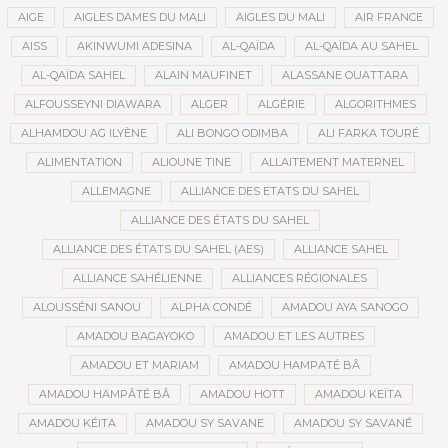
AIGE
AIGLES DAMES DU MALI
AIGLES DU MALI
AIR FRANCE
AISS
AKINWUMI ADESINA
AL-QAÏDA
AL-QAÏDA AU SAHEL
AL-QAÏDA SAHEL
ALAIN MAUFINET
ALASSANE OUATTARA
ALFOUSSEYNI DIAWARA
ALGER
ALGÉRIE
ALGORITHMES
ALHAMDOU AG ILYÈNE
ALI BONGO ODIMBA
ALI FARKA TOURÉ
ALIMENTATION
ALIOUNE TINE
ALLAITEMENT MATERNEL
ALLEMAGNE
ALLIANCE DES ETATS DU SAHEL
ALLIANCE DES ÉTATS DU SAHEL
ALLIANCE DES ÉTATS DU SAHEL (AES)
ALLIANCE SAHEL
ALLIANCE SAHÉLIENNE
ALLIANCES RÉGIONALES
ALOUSSÉNI SANOU
ALPHA CONDÉ
AMADOU AYA SANOGO
AMADOU BAGAYOKO
AMADOU ET LES AUTRES
AMADOU ET MARIAM
AMADOU HAMPATÉ BÂ
AMADOU HAMPÂTÉ BÂ
AMADOU HOTT
AMADOU KEÏTA
AMADOU KÉITA
AMADOU SY SAVANE
AMADOU SY SAVANÉ