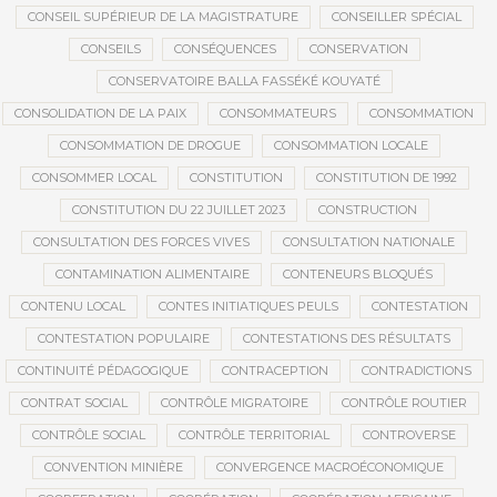
CONSEIL SUPÉRIEUR DE LA MAGISTRATURE
CONSEILLER SPÉCIAL
CONSEILS
CONSÉQUENCES
CONSERVATION
CONSERVATOIRE BALLA FASSÉKÉ KOUYATÉ
CONSOLIDATION DE LA PAIX
CONSOMMATEURS
CONSOMMATION
CONSOMMATION DE DROGUE
CONSOMMATION LOCALE
CONSOMMER LOCAL
CONSTITUTION
CONSTITUTION DE 1992
CONSTITUTION DU 22 JUILLET 2023
CONSTRUCTION
CONSULTATION DES FORCES VIVES
CONSULTATION NATIONALE
CONTAMINATION ALIMENTAIRE
CONTENEURS BLOQUÉS
CONTENU LOCAL
CONTES INITIATIQUES PEULS
CONTESTATION
CONTESTATION POPULAIRE
CONTESTATIONS DES RÉSULTATS
CONTINUITÉ PÉDAGOGIQUE
CONTRACEPTION
CONTRADICTIONS
CONTRAT SOCIAL
CONTRÔLE MIGRATOIRE
CONTRÔLE ROUTIER
CONTRÔLE SOCIAL
CONTRÔLE TERRITORIAL
CONTROVERSE
CONVENTION MINIÈRE
CONVERGENCE MACROÉCONOMIQUE