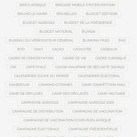
BRICS AFRIQUE
BRIGADE MOBILE D’INTERVENTION
BRUNO LE MAIRE
BRUXELLES
BUDGET 2027-2029
BUDGET AGRICOLE
BUDGET DE LA PRÉSIDENCE
BUDGET NATIONAL
BUMDA
BUREAU DU VÉRIFICATEUR GÉNÉRAL
BURKINA FASO
BVG
BYD
CAAT
CACAO
CADASTRE
CADEAUX
CADRE DE CONCERTATION
CADRE DE VIE
CADRE JURIDIQUE
CAF
CAFÉ PHILO
CAISSE MALIENNE DE SÉCURITÉ SOCIALE
CALENDRIER COUPE DU MONDE
CALENDRIER ÉLECTORAL
CAMEROUN
CAMIONS-CITERNES
CAMP COMPÉTITION MALI
CAMP DE RÉFUGIÉS
CAMP DES DÉPLACÉS
CAMP MILITAIRE
CAMPAGNE AGRICOLE
CAMPAGNE AGRICOLE 2025
CAMPAGNE DE DISTRIBUTION
CAMPAGNE DE VACCINATION
CAMPAGNE DE VACCINATION COVID-19 EN AFRIQUE
CAMPAGNE ÉLECTORALE
CAMPAGNE PRÉSIDENTIELLE