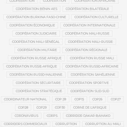
COOPEERATION
COOPÉRATION
COOPÉRATION AFRICAINE
COOPÉRATION BÉNIN AES
COOPÉRATION BILATÉRALE
COOPÉRATION BURKINA FASO-CHINE
COOPÉRATION CULTURELLE
COOPÉRATION ÉCONOMIQUE
COOPÉRATION INTERNATIONALE
COOPÉRATION JUDICIAIRE
COOPÉRATION MALI-RUSSIE
COOPÉRATION MALI-SÉNÉGAL
COOPÉRATION MALI–RUSSIE
COOPÉRATION MILITAIRE
COOPÉRATION RÉGIONALE
COOPÉRATION RUSSIE AFRIQUE
COOPÉRATION RUSSIE MALI
COOPÉRATION RUSSIE-AFRIQUE
COOPÉRATION RUSSO-AFRICAINE
COOPÉRATION RUSSO-MALIENNE
COOPÉRATION SAHÉLIENNE
COOPÉRATION SÉCURITAIRE
COOPÉRATION SPORTIVE
COOPÉRATION STRATÉGIQUE
COOPÉRATION SUD-SUD
COORDINATEUR NATIONAL
COP 28
COP15
COP26
COP27
COP28
COP29
COP30
CORNE DE L’AFRIQUE
CORONAVIRUS
CORPS
CORRIDOR DAKAR-BAMAKO
CORRIDORS COMMERCIAUX
CORRUPTION
CORRUPTION AU MALI