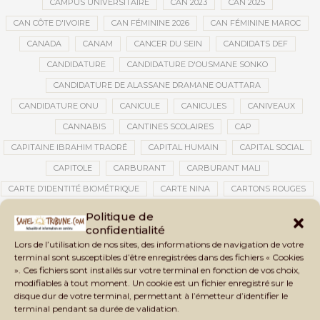
CAMPUS UNIVERSITAIRE
CAN 2023
CAN 2025
CAN CÔTE D'IVOIRE
CAN FÉMININE 2026
CAN FÉMININE MAROC
CANADA
CANAM
CANCER DU SEIN
CANDIDATS DEF
CANDIDATURE
CANDIDATURE D'OUSMANE SONKO
CANDIDATURE DE ALASSANE DRAMANE OUATTARA
CANDIDATURE ONU
CANICULE
CANICULES
CANIVEAUX
CANNABIS
CANTINES SCOLAIRES
CAP
CAPITAINE IBRAHIM TRAORÉ
CAPITAL HUMAIN
CAPITAL SOCIAL
CAPITOLE
CARBURANT
CARBURANT MALI
CARTE D’IDENTITÉ BIOMÉTRIQUE
CARTE NINA
CARTONS ROUGES
CASABLANCA
CATASTROPHE
CATASTROPHE NATURELLE
Politique de
confidentialité
CATASTROPHES CLIMATIQUES
CATASTROPHES NATURELLES
Lors de l’utilisation de nos sites, des informations de navigation de votre
CAUTION 10 000 DOLLARS
CAUTION DE VISA
CDAT
CECOGEC
terminal sont susceptibles d’être enregistrées dans des fichiers « Cookies
». Ces fichiers sont installés sur votre terminal en fonction de vos choix,
CÉDÉAO
CEDEAO
CEI
CÉLÉBRATION NATIONALE
CEMAC
modifiables à tout moment. Un cookie est un fichier enregistré sur le
CEMAPI
CEN-SNESUP
CENOU
CENSURE
disque dur de votre terminal, permettant à l’émetteur d’identifier le
terminal pendant sa durée de validation.
CENTRAFRIQUE
CENTRALE SOLAIRE