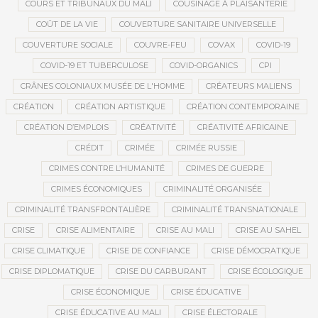
COURS ET TRIBUNAUX DU MALI
COUSINAGE À PLAISANTERIE
COÛT DE LA VIE
COUVERTURE SANITAIRE UNIVERSELLE
COUVERTURE SOCIALE
COUVRE-FEU
COVAX
COVID-19
COVID-19 ET TUBERCULOSE
COVID-ORGANICS
CPI
CRÂNES COLONIAUX MUSÉE DE L'HOMME
CRÉATEURS MALIENS
CRÉATION
CRÉATION ARTISTIQUE
CRÉATION CONTEMPORAINE
CRÉATION D’EMPLOIS
CRÉATIVITÉ
CRÉATIVITÉ AFRICAINE
CRÉDIT
CRIMÉE
CRIMÉE RUSSIE
CRIMES CONTRE L’HUMANITÉ
CRIMES DE GUERRE
CRIMES ÉCONOMIQUES
CRIMINALITÉ ORGANISÉE
CRIMINALITÉ TRANSFRONTALIÈRE
CRIMINALITÉ TRANSNATIONALE
CRISE
CRISE ALIMENTAIRE
CRISE AU MALI
CRISE AU SAHEL
CRISE CLIMATIQUE
CRISE DE CONFIANCE
CRISE DÉMOCRATIQUE
CRISE DIPLOMATIQUE
CRISE DU CARBURANT
CRISE ÉCOLOGIQUE
CRISE ÉCONOMIQUE
CRISE ÉDUCATIVE
CRISE ÉDUCATIVE AU MALI
CRISE ÉLECTORALE