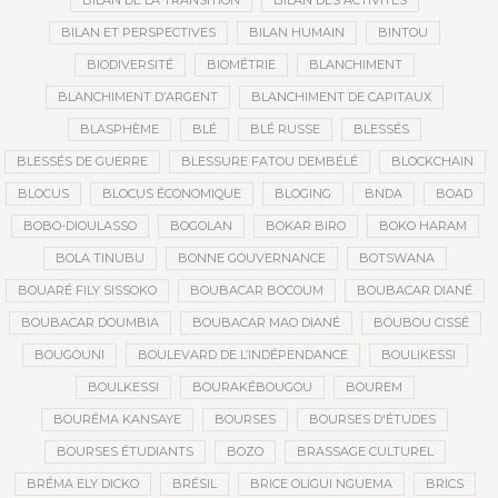
BILAN DE LA TRANSITION
BILAN DES ACTIVITÉS
BILAN ET PERSPECTIVES
BILAN HUMAIN
BINTOU
BIODIVERSITÉ
BIOMÉTRIE
BLANCHIMENT
BLANCHIMENT D’ARGENT
BLANCHIMENT DE CAPITAUX
BLASPHÈME
BLÉ
BLÉ RUSSE
BLESSÉS
BLESSÉS DE GUERRE
BLESSURE FATOU DEMBÉLÉ
BLOCKCHAIN
BLOCUS
BLOCUS ÉCONOMIQUE
BLOGING
BNDA
BOAD
BOBO-DIOULASSO
BOGOLAN
BOKAR BIRO
BOKO HARAM
BOLA TINUBU
BONNE GOUVERNANCE
BOTSWANA
BOUARÉ FILY SISSOKO
BOUBACAR BOCOUM
BOUBACAR DIANÉ
BOUBACAR DOUMBIA
BOUBACAR MAO DIANÉ
BOUBOU CISSÉ
BOUGOUNI
BOULEVARD DE L’INDÉPENDANCE
BOULIKESSI
BOULKESSI
BOURAKÉBOUGOU
BOUREM
BOURÉMA KANSAYE
BOURSES
BOURSES D'ÉTUDES
BOURSES ÉTUDIANTS
BOZO
BRASSAGE CULTUREL
BRÉMA ELY DICKO
BRÉSIL
BRICE OLIGUI NGUEMA
BRICS