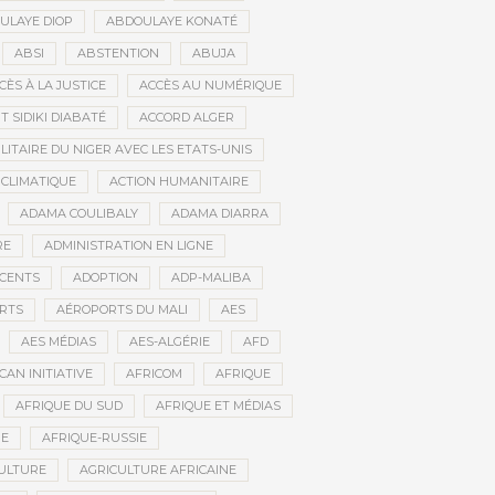
ULAYE DIOP
ABDOULAYE KONATÉ
ABSI
ABSTENTION
ABUJA
CÈS À LA JUSTICE
ACCÈS AU NUMÉRIQUE
 SIDIKI DIABATÉ
ACCORD ALGER
LITAIRE DU NIGER AVEC LES ETATS-UNIS
 CLIMATIQUE
ACTION HUMANITAIRE
ADAMA COULIBALY
ADAMA DIARRA
RE
ADMINISTRATION EN LIGNE
CENTS
ADOPTION
ADP-MALIBA
RTS
AÉROPORTS DU MALI
AES
AES MÉDIAS
AES-ALGÉRIE
AFD
CAN INITIATIVE
AFRICOM
AFRIQUE
AFRIQUE DU SUD
AFRIQUE ET MÉDIAS
NE
AFRIQUE-RUSSIE
ULTURE
AGRICULTURE AFRICAINE