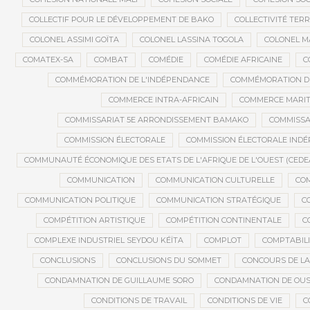
COLLECTIF POUR LE DÉVELOPPEMENT DE BAKO
COLLECTIVITÉ TERR
COLONEL ASSIMI GOÏTA
COLONEL LASSINA TOGOLA
COLONEL 
COMATEX-SA
COMBAT
COMÉDIE
COMÉDIE AFRICAINE
C
COMMÉMORATION DE L'INDÉPENDANCE
COMMÉMORATION DU
COMMERCE INTRA-AFRICAIN
COMMERCE MARIT
COMMISSARIAT 5E ARRONDISSEMENT BAMAKO
COMMISSA
COMMISSION ÉLECTORALE
COMMISSION ÉLECTORALE IND
COMMUNAUTÉ ÉCONOMIQUE DES ETATS DE L'AFRIQUE DE L'OUEST (CEDE
COMMUNICATION
COMMUNICATION CULTURELLE
COM
COMMUNICATION POLITIQUE
COMMUNICATION STRATÉGIQUE
C
COMPÉTITION ARTISTIQUE
COMPÉTITION CONTINENTALE
C
COMPLEXE INDUSTRIEL SEYDOU KÉÏTA
COMPLOT
COMPTABILI
CONCLUSIONS
CONCLUSIONS DU SOMMET
CONCOURS DE LA
CONDAMNATION DE GUILLAUME SORO
CONDAMNATION DE OU
CONDITIONS DE TRAVAIL
CONDITIONS DE VIE
C