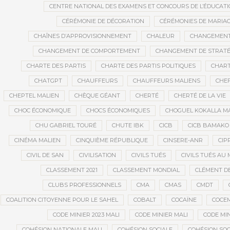
CENTRE NATIONAL DES EXAMENS ET CONCOURS DE L’ÉDUCATI
CÉRÉMONIE DE DÉCORATION
CÉRÉMONIES DE MARIA
CHAÎNES D’APPROVISIONNEMENT
CHALEUR
CHANGEMEN
CHANGEMENT DE COMPORTEMENT
CHANGEMENT DE STRATÉ
CHARTE DES PARTIS
CHARTE DES PARTIS POLITIQUES
CHART
CHATGPT
CHAUFFEURS
CHAUFFEURS MALIENS
CHEF
CHEPTEL MALIEN
CHÈQUE GÉANT
CHERTÉ
CHERTÉ DE LA VIE
CHOC ÉCONOMIQUE
CHOCS ÉCONOMIQUES
CHOGUEL KOKALLA M
CHU GABRIEL TOURÉ
CHUTE IBK
CICB
CICB BAMAKO
CINÉMA MALIEN
CINQUIÈME RÉPUBLIQUE
CINSERE-ANR
CIP
CIVIL DE SAN
CIVILISATION
CIVILS TUÉS
CIVILS TUÉS AU 
CLASSEMENT 2021
CLASSEMENT MONDIAL
CLÉMENT D
CLUBS PROFESSIONNELS
CMA
CMAS
CMDT
COALITION CITOYENNE POUR LE SAHEL
COBALT
COCAÏNE
COCE
CODE MINIER 2023 MALI
CODE MINIER MALI
CODE MIN
COHÉSION NATIONALE MALI
COHÉSION SOCIALE
COHÉSION SOC