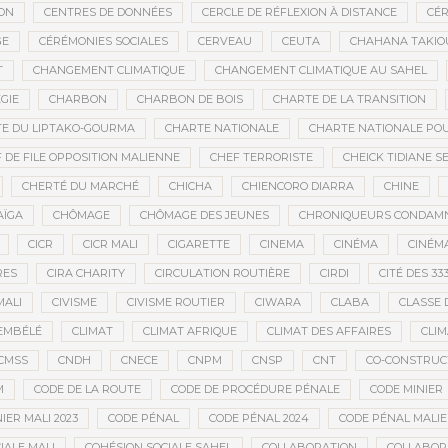
ON
CENTRES DE DONNÉES
CERCLE DE RÉFLEXION À DISTANCE
CÉR
GE
CÉRÉMONIES SOCIALES
CERVEAU
CEUTA
CHAHANA TAKIO
T
CHANGEMENT CLIMATIQUE
CHANGEMENT CLIMATIQUE AU SAHEL
GIE
CHARBON
CHARBON DE BOIS
CHARTE DE LA TRANSITION
E DU LIPTAKO-GOURMA
CHARTE NATIONALE
CHARTE NATIONALE POU
 DE FILE OPPOSITION MALIENNE
CHEF TERRORISTE
CHEICK TIDIANE S
CHERTÉ DU MARCHÉ
CHICHA
CHIENCORO DIARRA
CHINE
AÏGA
CHÔMAGE
CHÔMAGE DES JEUNES
CHRONIQUEURS CONDAM
CICR
CICR MALI
CIGARETTE
CINEMA
CINÉMA
CINÉMA
RES
CIRA CHARITY
CIRCULATION ROUTIÈRE
CIRDI
CITÉ DES 33
MALI
CIVISME
CIVISME ROUTIER
CIWARA
CLABA
CLASSE 
EMBÉLÉ
CLIMAT
CLIMAT AFRIQUE
CLIMAT DES AFFAIRES
CLIM
CMSS
CNDH
CNECE
CNPM
CNSP
CNT
CO-CONSTRUC
M
CODE DE LA ROUTE
CODE DE PROCÉDURE PÉNALE
CODE MINIER
IER MALI 2023
CODE PÉNAL
CODE PÉNAL 2024
CODE PÉNAL MALI
IALE MALI
COHÉSION SOCIALE SAHEL
COLLABORATION
COLLABOR