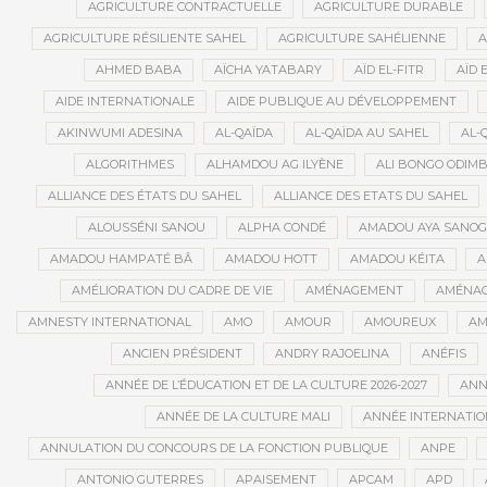
AGRICULTURE CONTRACTUELLE
AGRICULTURE DURABLE
AGRICULTURE RÉSILIENTE SAHEL
AGRICULTURE SAHÉLIENNE
A
AHMED BABA
AÏCHA YATABARY
AÏD EL-FITR
AÏD 
AIDE INTERNATIONALE
AIDE PUBLIQUE AU DÉVELOPPEMENT
AKINWUMI ADESINA
AL-QAÏDA
AL-QAÏDA AU SAHEL
AL-
ALGORITHMES
ALHAMDOU AG ILYÈNE
ALI BONGO ODIM
ALLIANCE DES ÉTATS DU SAHEL
ALLIANCE DES ETATS DU SAHEL
ALOUSSÉNI SANOU
ALPHA CONDÉ
AMADOU AYA SANO
AMADOU HAMPATÉ BÂ
AMADOU HOTT
AMADOU KÉITA
A
AMÉLIORATION DU CADRE DE VIE
AMÉNAGEMENT
AMÉNAG
AMNESTY INTERNATIONAL
AMO
AMOUR
AMOUREUX
AM
ANCIEN PRÉSIDENT
ANDRY RAJOELINA
ANÉFIS
ANNÉE DE L’ÉDUCATION ET DE LA CULTURE 2026-2027
ANNÉ
ANNÉE DE LA CULTURE MALI
ANNÉE INTERNATION
ANNULATION DU CONCOURS DE LA FONCTION PUBLIQUE
ANPE
ANTONIO GUTERRES
APAISEMENT
APCAM
APD