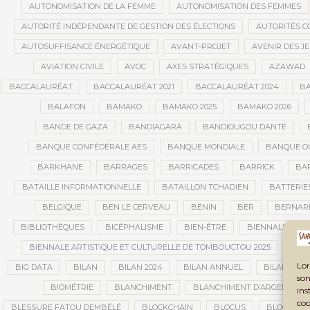
AUTONOMISATION DE LA FEMME
AUTONOMISATION DES FEMMES
AUTORITÉ INDÉPENDANTE DE GESTION DES ÉLECTIONS
AUTORITÉS C
AUTOSUFFISANCE ÉNERGÉTIQUE
AVANT-PROJET
AVENIR DES J
AVIATION CIVILE
AVOC
AXES STRATÉGIQUES
AZAWAD
BACCALAURÉAT
BACCALAURÉAT 2021
BACCALAURÉAT 2024
BA
BALAFON
BAMAKO
BAMAKO 2025
BAMAKO 2026
BANDE DE GAZA
BANDIAGARA
BANDIOUGOU DANTÉ
BANQUE CONFÉDÉRALE AES
BANQUE MONDIALE
BANQUE OU
BARKHANE
BARRAGES
BARRICADES
BARRICK
BAR
BATAILLE INFORMATIONNELLE
BATAILLON TCHADIEN
BATTERIE
BELGIQUE
BEN LE CERVEAU
BÉNIN
BER
BERNAR
BIBLIOTHÈQUES
BICÉPHALISME
BIEN-ÊTRE
BIENNALE AFRI
BIENNALE ARTISTIQUE ET CULTURELLE DE TOMBOUCTOU 2025
BIE
Lor
BIG DATA
BILAN
BILAN 2024
BILAN ANNUEL
BILAN DE L
son
BIOMÉTRIE
BLANCHIMENT
BLANCHIMENT D’ARGENT
ins
coo
BLESSURE FATOU DEMBÉLÉ
BLOCKCHAIN
BLOCUS
BLOCUS É