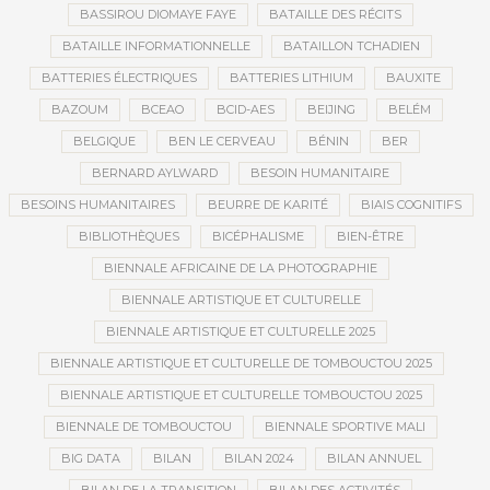
BASSIROU DIOMAYE FAYE
BATAILLE DES RÉCITS
BATAILLE INFORMATIONNELLE
BATAILLON TCHADIEN
BATTERIES ÉLECTRIQUES
BATTERIES LITHIUM
BAUXITE
BAZOUM
BCEAO
BCID-AES
BEIJING
BELÉM
BELGIQUE
BEN LE CERVEAU
BÉNIN
BER
BERNARD AYLWARD
BESOIN HUMANITAIRE
BESOINS HUMANITAIRES
BEURRE DE KARITÉ
BIAIS COGNITIFS
BIBLIOTHÈQUES
BICÉPHALISME
BIEN-ÊTRE
BIENNALE AFRICAINE DE LA PHOTOGRAPHIE
BIENNALE ARTISTIQUE ET CULTURELLE
BIENNALE ARTISTIQUE ET CULTURELLE 2025
BIENNALE ARTISTIQUE ET CULTURELLE DE TOMBOUCTOU 2025
BIENNALE ARTISTIQUE ET CULTURELLE TOMBOUCTOU 2025
BIENNALE DE TOMBOUCTOU
BIENNALE SPORTIVE MALI
BIG DATA
BILAN
BILAN 2024
BILAN ANNUEL