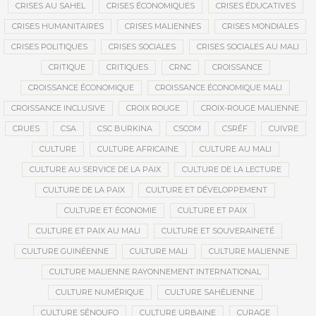
CRISES AU SAHEL
CRISES ÉCONOMIQUES
CRISES ÉDUCATIVES
CRISES HUMANITAIRES
CRISES MALIENNES
CRISES MONDIALES
CRISES POLITIQUES
CRISES SOCIALES
CRISES SOCIALES AU MALI
CRITIQUE
CRITIQUES
CRNC
CROISSANCE
CROISSANCE ÉCONOMIQUE
CROISSANCE ÉCONOMIQUE MALI
CROISSANCE INCLUSIVE
CROIX ROUGE
CROIX-ROUGE MALIENNE
CRUES
CSA
CSC BURKINA
CSCOM
CSRÉF
CUIVRE
CULTURE
CULTURE AFRICAINE
CULTURE AU MALI
CULTURE AU SERVICE DE LA PAIX
CULTURE DE LA LECTURE
CULTURE DE LA PAIX
CULTURE ET DÉVELOPPEMENT
CULTURE ET ÉCONOMIE
CULTURE ET PAIX
CULTURE ET PAIX AU MALI
CULTURE ET SOUVERAINETÉ
CULTURE GUINÉENNE
CULTURE MALI
CULTURE MALIENNE
CULTURE MALIENNE RAYONNEMENT INTERNATIONAL
CULTURE NUMÉRIQUE
CULTURE SAHÉLIENNE
CULTURE SÉNOUFO
CULTURE URBAINE
CURAGE