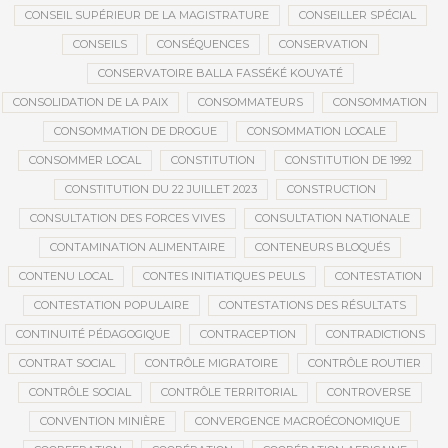
CONSEIL SUPÉRIEUR DE LA MAGISTRATURE
CONSEILLER SPÉCIAL
CONSEILS
CONSÉQUENCES
CONSERVATION
CONSERVATOIRE BALLA FASSÉKÉ KOUYATÉ
CONSOLIDATION DE LA PAIX
CONSOMMATEURS
CONSOMMATION
CONSOMMATION DE DROGUE
CONSOMMATION LOCALE
CONSOMMER LOCAL
CONSTITUTION
CONSTITUTION DE 1992
CONSTITUTION DU 22 JUILLET 2023
CONSTRUCTION
CONSULTATION DES FORCES VIVES
CONSULTATION NATIONALE
CONTAMINATION ALIMENTAIRE
CONTENEURS BLOQUÉS
CONTENU LOCAL
CONTES INITIATIQUES PEULS
CONTESTATION
CONTESTATION POPULAIRE
CONTESTATIONS DES RÉSULTATS
CONTINUITÉ PÉDAGOGIQUE
CONTRACEPTION
CONTRADICTIONS
CONTRAT SOCIAL
CONTRÔLE MIGRATOIRE
CONTRÔLE ROUTIER
CONTRÔLE SOCIAL
CONTRÔLE TERRITORIAL
CONTROVERSE
CONVENTION MINIÈRE
CONVERGENCE MACROÉCONOMIQUE