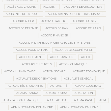
ACCÈS AUX VACCINS
ACCIDENT
ACCIDENT DE CIRCULATION
ACCIDENTS DE LA ROUTE
ACCOR ARENA CONCERT SIDIKI DIABATÉ
ACCORD ALGER
ACCORD D’ALGER
ACCORD D'ALGER
ACCORD DE DÉFENSE
ACCORD DE PAIX
ACCORD DE PARIS
ACCORD FINANCIER
ACCORD MILITAIRE DU NIGER AVEC LES ETATS-UNIS
ACCORD POUR LA PAIX
ACCORDS DE COOPÉRATION
ACCOUCHEMENT
ACCULTURATION
ACLED
ACTEURS CULTURELS
ACTION CLIMATIQUE
ACTION HUMANITAIRE
ACTION SOCIALE
ACTIVITÉ ÉCONOMIQUE
ACTUALITÉ DES OPÉRATIONS
ACTUALITÉ SÉNÉGAL
ACTUALITÉS BRULANTES
ACTUALITTÉ
ADAMA COULIBALY
ADAMA DIARRA
ADAMA FOMBA
ADAPTATION
ADAPTATION CLIMATIQUE
ADDIS-ABEBA
ADEMA-PASJ
ADM
ADMINISTRATION DOUANIÈRE
ADMINISTRATION EN LIGNE