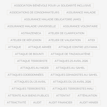
ASSOCIATION BÉNÉVOLE POUR LA SOLIDARITÉ INCLUSIVE
ASSOCIATIONS DE CONSOMMATEURS
ASSURANCE MALADIE
ASSURANCE MALADIE OBLIGATOIRE (AMO)
ASSURANCE MALADIE UNIVERSELLE
ASSURANCE VOLONTAIRE
ASTRAZENECA
ATELIER DE CLARIFICATION
ATELIER DE RÉFLEXION
ATELIER DE VALIDATION
ATIDI
ATTAQUE
ATTAQUE ARMÉE
ATTAQUE CONTRE LES FAMA
ATTAQUE DE BOUNTI
ATTAQUE DE TINZAOUATÈNE
ATTAQUE TERRORISTE
ATTAQUES 25 AVRIL 2026
ATTAQUES AU NIGER
ATTAQUES AU SAHEL
ATTAQUES COORDONNÉES
ATTAQUES DJIHADISTES AU SAHEL
ATTAQUES DU 25 AVRIL
ATTAQUES DU 25 AVRIL 2026
ATTAQUES TERRORISTES
ATTAQUES TERRORISTES MALI
ATTEINTE AUX BIENS PUBLICS
ATTENTAT
ATTÉNUATION
ATTRACTIVITÉ
AUDIT
AUDIT FINANCIER
AUDIT MINIER