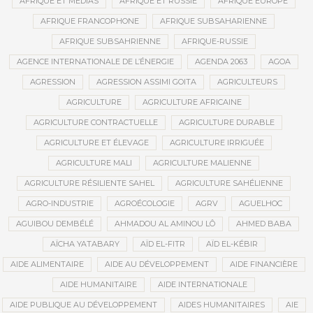
AFRIQUE ET MÉDIAS
AFRIQUE ET RUSSIE
AFRIQUE EUROPE
AFRIQUE FRANCOPHONE
AFRIQUE SUBSAHARIENNE
AFRIQUE SUBSAHRIENNE
AFRIQUE-RUSSIE
AGENCE INTERNATIONALE DE L’ÉNERGIE
AGENDA 2063
AGOA
AGRESSION
AGRESSION ASSIMI GOITA
AGRICULTEURS
AGRICULTURE
AGRICULTURE AFRICAINE
AGRICULTURE CONTRACTUELLE
AGRICULTURE DURABLE
AGRICULTURE ET ÉLEVAGE
AGRICULTURE IRRIGUÉE
AGRICULTURE MALI
AGRICULTURE MALIENNE
AGRICULTURE RÉSILIENTE SAHEL
AGRICULTURE SAHÉLIENNE
AGRO-INDUSTRIE
AGROÉCOLOGIE
AGRV
AGUELHOC
AGUIBOU DEMBÉLÉ
AHMADOU AL AMINOU LÔ
AHMED BABA
AÏCHA YATABARY
AÏD EL-FITR
AÏD EL-KÉBIR
AIDE ALIMENTAIRE
AIDE AU DÉVELOPPEMENT
AIDE FINANCIÈRE
AIDE HUMANITAIRE
AIDE INTERNATIONALE
AIDE PUBLIQUE AU DÉVELOPPEMENT
AIDES HUMANITAIRES
AIE