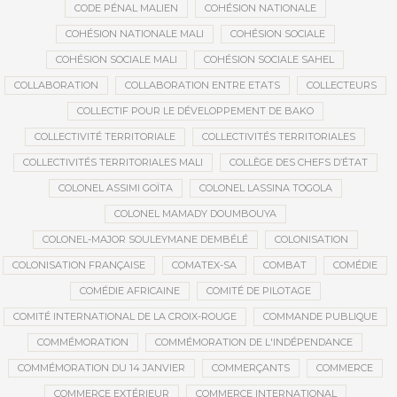
CODE PÉNAL MALIEN
COHÉSION NATIONALE
COHÉSION NATIONALE MALI
COHÉSION SOCIALE
COHÉSION SOCIALE MALI
COHÉSION SOCIALE SAHEL
COLLABORATION
COLLABORATION ENTRE ETATS
COLLECTEURS
COLLECTIF POUR LE DÉVELOPPEMENT DE BAKO
COLLECTIVITÉ TERRITORIALE
COLLECTIVITÉS TERRITORIALES
COLLECTIVITÉS TERRITORIALES MALI
COLLÈGE DES CHEFS D’ÉTAT
COLONEL ASSIMI GOÏTA
COLONEL LASSINA TOGOLA
COLONEL MAMADY DOUMBOUYA
COLONEL-MAJOR SOULEYMANE DEMBÉLÉ
COLONISATION
COLONISATION FRANÇAISE
COMATEX-SA
COMBAT
COMÉDIE
COMÉDIE AFRICAINE
COMITÉ DE PILOTAGE
COMITÉ INTERNATIONAL DE LA CROIX-ROUGE
COMMANDE PUBLIQUE
COMMÉMORATION
COMMÉMORATION DE L'INDÉPENDANCE
COMMÉMORATION DU 14 JANVIER
COMMERÇANTS
COMMERCE
COMMERCE EXTÉRIEUR
COMMERCE INTERNATIONAL