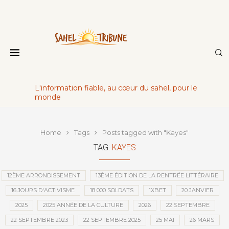
L'information fiable, au cœur du sahel, pour le
monde
Home
Tags
Posts tagged with "Kayes"
TAG:
KAYES
12ÈME ARRONDISSEMENT
13ÈME ÉDITION DE LA RENTRÉE LITTÉRAIRE
16 JOURS D'ACTIVISME
18 000 SOLDATS
1XBET
20 JANVIER
2025
2025 ANNÉE DE LA CULTURE
2026
22 SEPTEMBRE
22 SEPTEMBRE 2023
22 SEPTEMBRE 2025
25 MAI
26 MARS