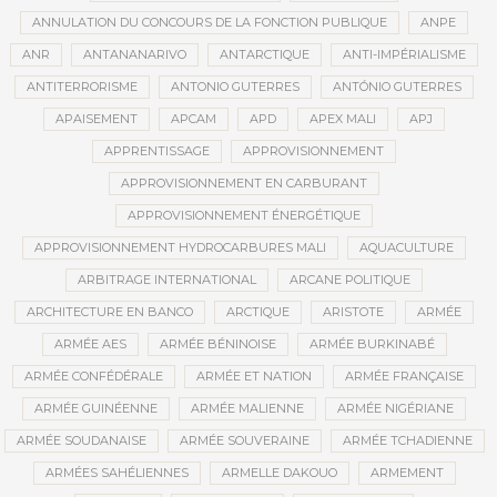
ANNULATION DU CONCOURS DE LA FONCTION PUBLIQUE
ANPE
ANR
ANTANANARIVO
ANTARCTIQUE
ANTI-IMPÉRIALISME
ANTITERRORISME
ANTONIO GUTERRES
ANTÓNIO GUTERRES
APAISEMENT
APCAM
APD
APEX MALI
APJ
APPRENTISSAGE
APPROVISIONNEMENT
APPROVISIONNEMENT EN CARBURANT
APPROVISIONNEMENT ÉNERGÉTIQUE
APPROVISIONNEMENT HYDROCARBURES MALI
AQUACULTURE
ARBITRAGE INTERNATIONAL
ARCANE POLITIQUE
ARCHITECTURE EN BANCO
ARCTIQUE
ARISTOTE
ARMÉE
ARMÉE AES
ARMÉE BÉNINOISE
ARMÉE BURKINABÉ
ARMÉE CONFÉDÉRALE
ARMÉE ET NATION
ARMÉE FRANÇAISE
ARMÉE GUINÉENNE
ARMÉE MALIENNE
ARMÉE NIGÉRIANE
ARMÉE SOUDANAISE
ARMÉE SOUVERAINE
ARMÉE TCHADIENNE
ARMÉES SAHÉLIENNES
ARMELLE DAKOUO
ARMEMENT