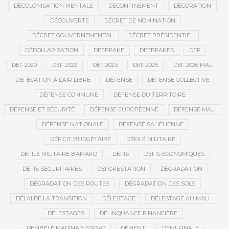
DÉCOLONISATION MENTALE
DÉCONFINEMENT
DÉCORATION
DÉCOUVERTE
DÉCRET DE NOMINATION
DÉCRET GOUVERNEMENTAL
DÉCRET PRÉSIDENTIEL
DÉDOLLARISATION
DEEPFAKE
DEEPFAKES
DEF
DEF 2020
DEF 2022
DEF 2023
DEF 2025
DEF 2026 MALI
DÉFÉCATION À L’AIR LIBRE
DÉFENSE
DÉFENSE COLLECTIVE
DÉFENSE COMMUNE
DÉFENSE DU TERRITOIRE
DÉFENSE ET SÉCURITÉ
DÉFENSE EUROPÉENNE
DÉFENSE MALI
DÉFENSE NATIONALE
DÉFENSE SAHÉLIENNE
DÉFICIT BUDGÉTAIRE
DÉFILÉ MILITAIRE
DÉFILÉ MILITAIRE BAMAKO
DÉFIS
DÉFIS ÉCONOMIQUES
DÉFIS SÉCURITAIRES
DÉFORESTATION
DÉGRADATION
DÉGRADATION DES ROUTES
DÉGRADATION DES SOLS
DÉLAI DE LA TRANSITION
DÉLESTAGE
DÉLESTAGE AU MALI
DÉLESTAGES
DÉLINQUANCE FINANCIÈRE
DEMBÉLÉ MADINA SISSOKO
DÉMENTI
DEMI-FINALE