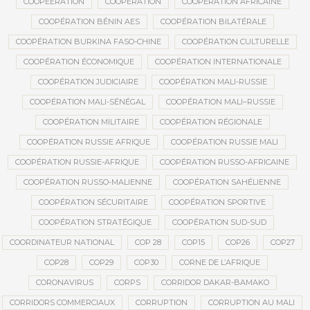
COOPEERATION
COOPÉRATION
COOPÉRATION AFRICAINE
COOPÉRATION BÉNIN AES
COOPÉRATION BILATÉRALE
COOPÉRATION BURKINA FASO-CHINE
COOPÉRATION CULTURELLE
COOPÉRATION ÉCONOMIQUE
COOPÉRATION INTERNATIONALE
COOPÉRATION JUDICIAIRE
COOPÉRATION MALI-RUSSIE
COOPÉRATION MALI-SÉNÉGAL
COOPÉRATION MALI–RUSSIE
COOPÉRATION MILITAIRE
COOPÉRATION RÉGIONALE
COOPÉRATION RUSSIE AFRIQUE
COOPÉRATION RUSSIE MALI
COOPÉRATION RUSSIE-AFRIQUE
COOPÉRATION RUSSO-AFRICAINE
COOPÉRATION RUSSO-MALIENNE
COOPÉRATION SAHÉLIENNE
COOPÉRATION SÉCURITAIRE
COOPÉRATION SPORTIVE
COOPÉRATION STRATÉGIQUE
COOPÉRATION SUD-SUD
COORDINATEUR NATIONAL
COP 28
COP15
COP26
COP27
COP28
COP29
COP30
CORNE DE L’AFRIQUE
CORONAVIRUS
CORPS
CORRIDOR DAKAR-BAMAKO
CORRIDORS COMMERCIAUX
CORRUPTION
CORRUPTION AU MALI