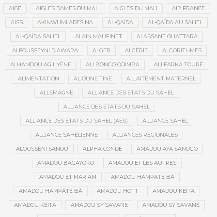
AIGE
AIGLES DAMES DU MALI
AIGLES DU MALI
AIR FRANCE
AISS
AKINWUMI ADESINA
AL-QAÏDA
AL-QAÏDA AU SAHEL
AL-QAÏDA SAHEL
ALAIN MAUFINET
ALASSANE OUATTARA
ALFOUSSEYNI DIAWARA
ALGER
ALGÉRIE
ALGORITHMES
ALHAMDOU AG ILYÈNE
ALI BONGO ODIMBA
ALI FARKA TOURÉ
ALIMENTATION
ALIOUNE TINE
ALLAITEMENT MATERNEL
ALLEMAGNE
ALLIANCE DES ETATS DU SAHEL
ALLIANCE DES ÉTATS DU SAHEL
ALLIANCE DES ÉTATS DU SAHEL (AES)
ALLIANCE SAHEL
ALLIANCE SAHÉLIENNE
ALLIANCES RÉGIONALES
ALOUSSÉNI SANOU
ALPHA CONDÉ
AMADOU AYA SANOGO
AMADOU BAGAYOKO
AMADOU ET LES AUTRES
AMADOU ET MARIAM
AMADOU HAMPATÉ BÂ
AMADOU HAMPÂTÉ BÂ
AMADOU HOTT
AMADOU KEÏTA
AMADOU KÉITA
AMADOU SY SAVANE
AMADOU SY SAVANÉ