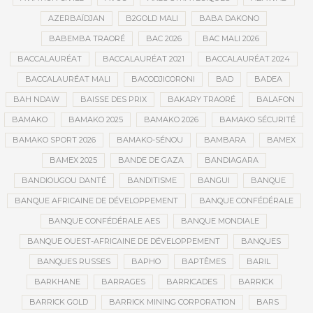
AZERBAÏDJAN
B2GOLD MALI
BABA DAKONO
BABEMBA TRAORÉ
BAC 2026
BAC MALI 2026
BACCALAURÉAT
BACCALAURÉAT 2021
BACCALAURÉAT 2024
BACCALAURÉAT MALI
BACODJICORONI
BAD
BADEA
BAH NDAW
BAISSE DES PRIX
BAKARY TRAORÉ
BALAFON
BAMAKO
BAMAKO 2025
BAMAKO 2026
BAMAKO SÉCURITÉ
BAMAKO SPORT 2026
BAMAKO-SÉNOU
BAMBARA
BAMEX
BAMEX 2025
BANDE DE GAZA
BANDIAGARA
BANDIOUGOU DANTÉ
BANDITISME
BANGUI
BANQUE
BANQUE AFRICAINE DE DÉVELOPPEMENT
BANQUE CONFÉDÉRALE
BANQUE CONFÉDÉRALE AES
BANQUE MONDIALE
BANQUE OUEST-AFRICAINE DE DÉVELOPPEMENT
BANQUES
BANQUES RUSSES
BAPHO
BAPTÊMES
BARIL
BARKHANE
BARRAGES
BARRICADES
BARRICK
BARRICK GOLD
BARRICK MINING CORPORATION
BARS