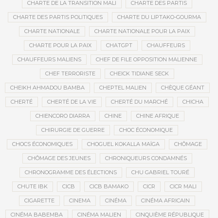
CHARTE DE LA TRANSITION MALI
CHARTE DES PARTIS
CHARTE DES PARTIS POLITIQUES
CHARTE DU LIPTAKO-GOURMA
CHARTE NATIONALE
CHARTE NATIONALE POUR LA PAIX
CHARTE POUR LA PAIX
CHATGPT
CHAUFFEURS
CHAUFFEURS MALIENS
CHEF DE FILE OPPOSITION MALIENNE
CHEF TERRORISTE
CHEICK TIDIANE SECK
CHEIKH AHMADOU BAMBA
CHEPTEL MALIEN
CHÈQUE GÉANT
CHERTÉ
CHERTÉ DE LA VIE
CHERTÉ DU MARCHÉ
CHICHA
CHIENCORO DIARRA
CHINE
CHINE AFRIQUE
CHIRURGIE DE GUERRE
CHOC ÉCONOMIQUE
CHOCS ÉCONOMIQUES
CHOGUEL KOKALLA MAÏGA
CHÔMAGE
CHÔMAGE DES JEUNES
CHRONIQUEURS CONDAMNÉS
CHRONOGRAMME DES ÉLECTIONS
CHU GABRIEL TOURÉ
CHUTE IBK
CICB
CICB BAMAKO
CICR
CICR MALI
CIGARETTE
CINEMA
CINÉMA
CINÉMA AFRICAIN
CINÉMA BABEMBA
CINÉMA MALIEN
CINQUIÈME RÉPUBLIQUE