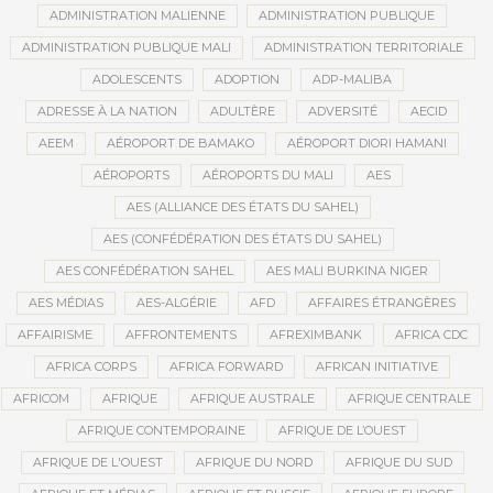
ADMINISTRATION MALIENNE
ADMINISTRATION PUBLIQUE
ADMINISTRATION PUBLIQUE MALI
ADMINISTRATION TERRITORIALE
ADOLESCENTS
ADOPTION
ADP-MALIBA
ADRESSE À LA NATION
ADULTÈRE
ADVERSITÉ
AECID
AEEM
AÉROPORT DE BAMAKO
AÉROPORT DIORI HAMANI
AÉROPORTS
AÉROPORTS DU MALI
AES
AES (ALLIANCE DES ÉTATS DU SAHEL)
AES (CONFÉDÉRATION DES ÉTATS DU SAHEL)
AES CONFÉDÉRATION SAHEL
AES MALI BURKINA NIGER
AES MÉDIAS
AES-ALGÉRIE
AFD
AFFAIRES ÉTRANGÈRES
AFFAIRISME
AFFRONTEMENTS
AFREXIMBANK
AFRICA CDC
AFRICA CORPS
AFRICA FORWARD
AFRICAN INITIATIVE
AFRICOM
AFRIQUE
AFRIQUE AUSTRALE
AFRIQUE CENTRALE
AFRIQUE CONTEMPORAINE
AFRIQUE DE L’OUEST
AFRIQUE DE L'OUEST
AFRIQUE DU NORD
AFRIQUE DU SUD