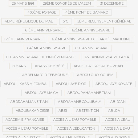
26 MARS 1991
29ÈME CONGRÈS DE L'AEEM
31 DÉCEMBRE
400ÈME FORAGE
4ÈME PONT DE BAMAKO
4ÈME RÉPUBLIQUE DU MALI
5°C
5ÈME RECENSEMENT GÉNÉRAL
61ÈME ANNIVERSAIRE
62ÈME ANNIVERSAIRE
63ÈME ANNIVERSAIRE
63ÈME ANNIVERSAIRE DE L'ARMÉE MALIENNE
64ÈME ANNIVERSAIRE
65E ANNIVERSAIRE
65E ANNIVERSAIRE DE L’INDÉPENDANCE
65E ANNIVERSAIRE FAMA
8 MARS
ABASS DEMBÉLÉ
ABDEL FATTAH AL-BURHAN
ABDELMADJID TEBBOUNE
ABDOU OUOLOGUEM
ABDOUL KASSIM FOMBA
ABDOULAYE DIOP
ABDOULAYE KONATÉ
ABDOULAYE MAÏGA
ABDOURAHAMANE TIANI
ABDRAHAMANE TIANI
ABDRAMANE COULIBALY
ABIDJAN
ABOUBAKAR CISSÉ
ABSI
ABSTENTION
ABUJA
ACADÉMIE FRANÇAISE
ACCÈS À L'EAU POTABLE
ACCÈS À L’EAU
ACCÈS À L’EAU POTABLE
ACCÈS À L’ÉDUCATION
ACCÈS À L'EAU
ACCÈS À LA JUSTICE
ACCÈS AU NUMÉRIQUE
ACCÈS AUX SOINS