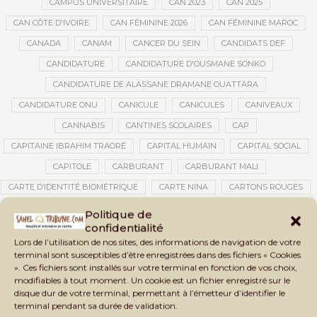
CAMPUS UNIVERSITAIRE
CAN 2023
CAN 2025
CAN CÔTE D'IVOIRE
CAN FÉMININE 2026
CAN FÉMININE MAROC
CANADA
CANAM
CANCER DU SEIN
CANDIDATS DEF
CANDIDATURE
CANDIDATURE D'OUSMANE SONKO
CANDIDATURE DE ALASSANE DRAMANE OUATTARA
CANDIDATURE ONU
CANICULE
CANICULES
CANIVEAUX
CANNABIS
CANTINES SCOLAIRES
CAP
CAPITAINE IBRAHIM TRAORÉ
CAPITAL HUMAIN
CAPITAL SOCIAL
CAPITOLE
CARBURANT
CARBURANT MALI
CARTE D’IDENTITÉ BIOMÉTRIQUE
CARTE NINA
CARTONS ROUGES
CASABLANCA
CATASTROPHE
CATASTROPHE NATURELLE
Politique de
confidentialité
CATASTROPHES CLIMATIQUES
CATASTROPHES NATURELLES
Lors de l’utilisation de nos sites, des informations de navigation de votre
CAUTION 10 000 DOLLARS
CAUTION DE VISA
CDAT
CECOGEC
terminal sont susceptibles d’être enregistrées dans des fichiers « Cookies
». Ces fichiers sont installés sur votre terminal en fonction de vos choix,
CÉDÉAO
CEDEAO
CEI
CÉLÉBRATION NATIONALE
CEMAC
modifiables à tout moment. Un cookie est un fichier enregistré sur le
CEMAPI
CEN-SNESUP
CENOU
CENSURE
disque dur de votre terminal, permettant à l’émetteur d’identifier le
terminal pendant sa durée de validation.
CENTRAFRIQUE
CENTRALE SOLAIRE