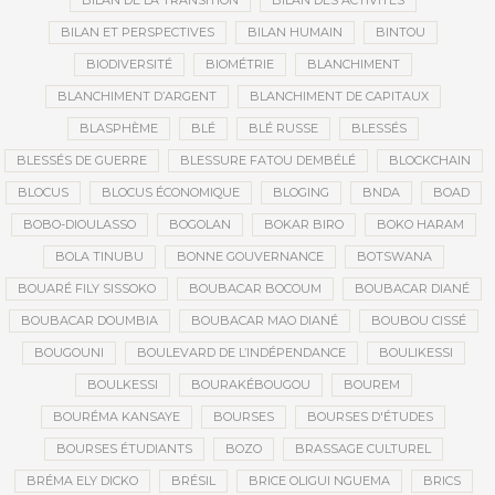
BILAN DE LA TRANSITION
BILAN DES ACTIVITÉS
BILAN ET PERSPECTIVES
BILAN HUMAIN
BINTOU
BIODIVERSITÉ
BIOMÉTRIE
BLANCHIMENT
BLANCHIMENT D’ARGENT
BLANCHIMENT DE CAPITAUX
BLASPHÈME
BLÉ
BLÉ RUSSE
BLESSÉS
BLESSÉS DE GUERRE
BLESSURE FATOU DEMBÉLÉ
BLOCKCHAIN
BLOCUS
BLOCUS ÉCONOMIQUE
BLOGING
BNDA
BOAD
BOBO-DIOULASSO
BOGOLAN
BOKAR BIRO
BOKO HARAM
BOLA TINUBU
BONNE GOUVERNANCE
BOTSWANA
BOUARÉ FILY SISSOKO
BOUBACAR BOCOUM
BOUBACAR DIANÉ
BOUBACAR DOUMBIA
BOUBACAR MAO DIANÉ
BOUBOU CISSÉ
BOUGOUNI
BOULEVARD DE L’INDÉPENDANCE
BOULIKESSI
BOULKESSI
BOURAKÉBOUGOU
BOUREM
BOURÉMA KANSAYE
BOURSES
BOURSES D'ÉTUDES
BOURSES ÉTUDIANTS
BOZO
BRASSAGE CULTUREL
BRÉMA ELY DICKO
BRÉSIL
BRICE OLIGUI NGUEMA
BRICS