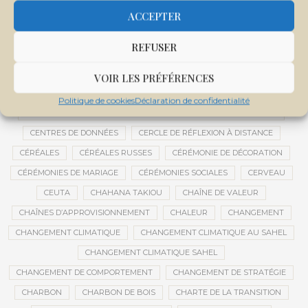
CENTRALE SOLAIRE DE SANANKOROBA
CENTRALES SOLAIRES
ACCEPTER
CENTRE D'INTELLIGENCE ARTIFICIELLE
REFUSER
CENTRE DE SANTÉ COMMUNAUTAIRE
CENTRE DU MALI
CENTRE INTERNATIONAL DE CONFÉRENCES DE BAMAKO
VOIR LES PRÉFÉRENCES
CENTRE MALI
Politique de cookies
Déclaration de confidentialité
CENTRE NATIONAL DES EXAMENS ET CONCOURS DE L’ÉDUCATION
CENTRES DE DONNÉES
CERCLE DE RÉFLEXION À DISTANCE
CÉRÉALES
CÉRÉALES RUSSES
CÉRÉMONIE DE DÉCORATION
CÉRÉMONIES DE MARIAGE
CÉRÉMONIES SOCIALES
CERVEAU
CEUTA
CHAHANA TAKIOU
CHAÎNE DE VALEUR
CHAÎNES D’APPROVISIONNEMENT
CHALEUR
CHANGEMENT
CHANGEMENT CLIMATIQUE
CHANGEMENT CLIMATIQUE AU SAHEL
CHANGEMENT CLIMATIQUE SAHEL
CHANGEMENT DE COMPORTEMENT
CHANGEMENT DE STRATÉGIE
CHARBON
CHARBON DE BOIS
CHARTE DE LA TRANSITION