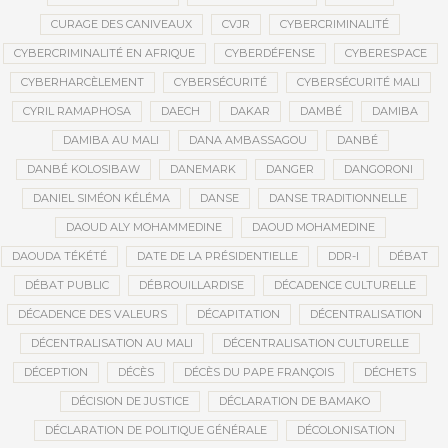
CURAGE DES CANIVEAUX
CVJR
CYBERCRIMINALITÉ
CYBERCRIMINALITÉ EN AFRIQUE
CYBERDÉFENSE
CYBERESPACE
CYBERHARCÈLEMENT
CYBERSÉCURITÉ
CYBERSÉCURITÉ MALI
CYRIL RAMAPHOSA
DAECH
DAKAR
DAMBÉ
DAMIBA
DAMIBA AU MALI
DANA AMBASSAGOU
DANBÉ
DANBÉ KOLOSIBAW
DANEMARK
DANGER
DANGORONI
DANIEL SIMÉON KÉLÉMA
DANSE
DANSE TRADITIONNELLE
DAOUD ALY MOHAMMEDINE
DAOUD MOHAMEDINE
DAOUDA TÉKÉTÉ
DATE DE LA PRÉSIDENTIELLE
DDR-I
DÉBAT
DÉBAT PUBLIC
DÉBROUILLARDISE
DÉCADENCE CULTURELLE
DÉCADENCE DES VALEURS
DÉCAPITATION
DÉCENTRALISATION
DÉCENTRALISATION AU MALI
DÉCENTRALISATION CULTURELLE
DÉCEPTION
DÉCÈS
DÉCÈS DU PAPE FRANÇOIS
DÉCHETS
DÉCISION DE JUSTICE
DÉCLARATION DE BAMAKO
DÉCLARATION DE POLITIQUE GÉNÉRALE
DÉCOLONISATION