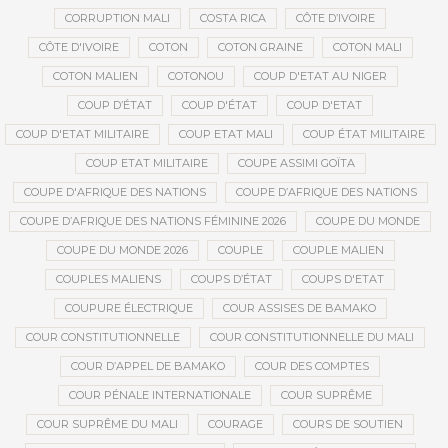
CORRUPTION MALI
COSTA RICA
CÔTE D’IVOIRE
CÔTE D'IVOIRE
COTON
COTON GRAINE
COTON MALI
COTON MALIEN
COTONOU
COUP D'ETAT AU NIGER
COUP D’ÉTAT
COUP D'ÉTAT
COUP D'ETAT
COUP D'ETAT MILITAIRE
COUP ETAT MALI
COUP ÉTAT MILITAIRE
COUP ETAT MILITAIRE
COUPE ASSIMI GOÏTA
COUPE D'AFRIQUE DES NATIONS
COUPE D’AFRIQUE DES NATIONS
COUPE D’AFRIQUE DES NATIONS FÉMININE 2026
COUPE DU MONDE
COUPE DU MONDE 2026
COUPLE
COUPLE MALIEN
COUPLES MALIENS
COUPS D’ÉTAT
COUPS D'ETAT
COUPURE ÉLECTRIQUE
COUR ASSISES DE BAMAKO
COUR CONSTITUTIONNELLE
COUR CONSTITUTIONNELLE DU MALI
COUR D’APPEL DE BAMAKO
COUR DES COMPTES
COUR PÉNALE INTERNATIONALE
COUR SUPRÊME
COUR SUPRÊME DU MALI
COURAGE
COURS DE SOUTIEN