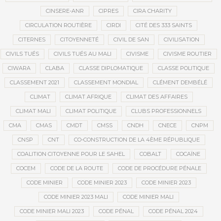
CINSERE-ANR
CIPRES
CIRA CHARITY
CIRCULATION ROUTIÈRE
CIRDI
CITÉ DES 333 SAINTS
CITERNES
CITOYENNETÉ
CIVIL DE SAN
CIVILISATION
CIVILS TUÉS
CIVILS TUÉS AU MALI
CIVISME
CIVISME ROUTIER
CIWARA
CLABA
CLASSE DIPLOMATIQUE
CLASSE POLITIQUE
CLASSEMENT 2021
CLASSEMENT MONDIAL
CLÉMENT DEMBÉLÉ
CLIMAT
CLIMAT AFRIQUE
CLIMAT DES AFFAIRES
CLIMAT MALI
CLIMAT POLITIQUE
CLUBS PROFESSIONNELS
CMA
CMAS
CMDT
CMSS
CNDH
CNECE
CNPM
CNSP
CNT
CO-CONSTRUCTION DE LA 4ÈME RÉPUBLIQUE
COALITION CITOYENNE POUR LE SAHEL
COBALT
COCAÏNE
COCEM
CODE DE LA ROUTE
CODE DE PROCÉDURE PÉNALE
CODE MINIER
CODE MINIER 2023
CODE MINIER 2023
CODE MINIER 2023 MALI
CODE MINIER MALI
CODE MINIER MALI 2023
CODE PÉNAL
CODE PÉNAL 2024