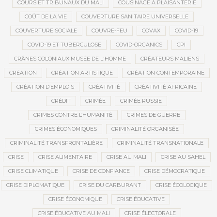
COURS ET TRIBUNAUX DU MALI
COUSINAGE À PLAISANTERIE
COÛT DE LA VIE
COUVERTURE SANITAIRE UNIVERSELLE
COUVERTURE SOCIALE
COUVRE-FEU
COVAX
COVID-19
COVID-19 ET TUBERCULOSE
COVID-ORGANICS
CPI
CRÂNES COLONIAUX MUSÉE DE L'HOMME
CRÉATEURS MALIENS
CRÉATION
CRÉATION ARTISTIQUE
CRÉATION CONTEMPORAINE
CRÉATION D’EMPLOIS
CRÉATIVITÉ
CRÉATIVITÉ AFRICAINE
CRÉDIT
CRIMÉE
CRIMÉE RUSSIE
CRIMES CONTRE L’HUMANITÉ
CRIMES DE GUERRE
CRIMES ÉCONOMIQUES
CRIMINALITÉ ORGANISÉE
CRIMINALITÉ TRANSFRONTALIÈRE
CRIMINALITÉ TRANSNATIONALE
CRISE
CRISE ALIMENTAIRE
CRISE AU MALI
CRISE AU SAHEL
CRISE CLIMATIQUE
CRISE DE CONFIANCE
CRISE DÉMOCRATIQUE
CRISE DIPLOMATIQUE
CRISE DU CARBURANT
CRISE ÉCOLOGIQUE
CRISE ÉCONOMIQUE
CRISE ÉDUCATIVE
CRISE ÉDUCATIVE AU MALI
CRISE ÉLECTORALE