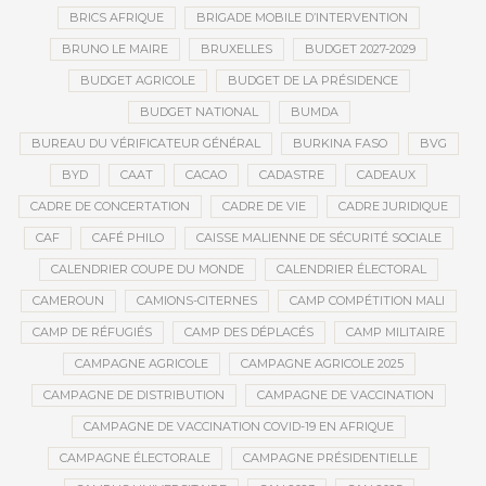
BRICS AFRIQUE
BRIGADE MOBILE D’INTERVENTION
BRUNO LE MAIRE
BRUXELLES
BUDGET 2027-2029
BUDGET AGRICOLE
BUDGET DE LA PRÉSIDENCE
BUDGET NATIONAL
BUMDA
BUREAU DU VÉRIFICATEUR GÉNÉRAL
BURKINA FASO
BVG
BYD
CAAT
CACAO
CADASTRE
CADEAUX
CADRE DE CONCERTATION
CADRE DE VIE
CADRE JURIDIQUE
CAF
CAFÉ PHILO
CAISSE MALIENNE DE SÉCURITÉ SOCIALE
CALENDRIER COUPE DU MONDE
CALENDRIER ÉLECTORAL
CAMEROUN
CAMIONS-CITERNES
CAMP COMPÉTITION MALI
CAMP DE RÉFUGIÉS
CAMP DES DÉPLACÉS
CAMP MILITAIRE
CAMPAGNE AGRICOLE
CAMPAGNE AGRICOLE 2025
CAMPAGNE DE DISTRIBUTION
CAMPAGNE DE VACCINATION
CAMPAGNE DE VACCINATION COVID-19 EN AFRIQUE
CAMPAGNE ÉLECTORALE
CAMPAGNE PRÉSIDENTIELLE