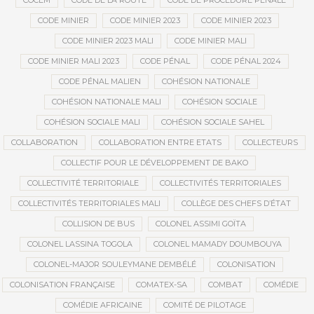
COCEM
CODE DE LA ROUTE
CODE DE PROCÉDURE PÉNALE
CODE MINIER
CODE MINIER 2023
CODE MINIER 2023
CODE MINIER 2023 MALI
CODE MINIER MALI
CODE MINIER MALI 2023
CODE PÉNAL
CODE PÉNAL 2024
CODE PÉNAL MALIEN
COHÉSION NATIONALE
COHÉSION NATIONALE MALI
COHÉSION SOCIALE
COHÉSION SOCIALE MALI
COHÉSION SOCIALE SAHEL
COLLABORATION
COLLABORATION ENTRE ETATS
COLLECTEURS
COLLECTIF POUR LE DÉVELOPPEMENT DE BAKO
COLLECTIVITÉ TERRITORIALE
COLLECTIVITÉS TERRITORIALES
COLLECTIVITÉS TERRITORIALES MALI
COLLÈGE DES CHEFS D’ÉTAT
COLLISION DE BUS
COLONEL ASSIMI GOÏTA
COLONEL LASSINA TOGOLA
COLONEL MAMADY DOUMBOUYA
COLONEL-MAJOR SOULEYMANE DEMBÉLÉ
COLONISATION
COLONISATION FRANÇAISE
COMATEX-SA
COMBAT
COMÉDIE
COMÉDIE AFRICAINE
COMITÉ DE PILOTAGE