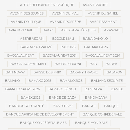
AUTOSUFFISANCE ÉNERGÉTIQUE
AVANT-PROJET
AVENIR DES JEUNES
AVENIR DU MALI
AVENIR DU SAHEL
AVENIR POLITIQUE
AVENIR PROSPÈRE
AVERTISSEMENT
AVIATION CIVILE
AVOC
AXES STRATÉGIQUES
AZAWAD
AZERBAÏDJAN
B2GOLD MALI
BABA DAKONO
BABEMBA TRAORÉ
BAC 2026
BAC MALI 2026
BACCALAURÉAT
BACCALAURÉAT 2021
BACCALAURÉAT 2024
BACCALAURÉAT MALI
BACODJICORONI
BAD
BADEA
BAH NDAW
BAISSE DES PRIX
BAKARY TRAORÉ
BALAFON
BAMAKO
BAMAKO 2025
BAMAKO 2026
BAMAKO SÉCURITÉ
BAMAKO SPORT 2026
BAMAKO-SÉNOU
BAMBARA
BAMEX
BAMEX 2025
BANDE DE GAZA
BANDIAGARA
BANDIOUGOU DANTÉ
BANDITISME
BANGUI
BANQUE
BANQUE AFRICAINE DE DÉVELOPPEMENT
BANQUE CONFÉDÉRALE
BANQUE CONFÉDÉRALE AES
BANQUE MONDIALE