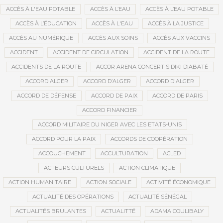
ACCÈS À L'EAU POTABLE
ACCÈS À L’EAU
ACCÈS À L’EAU POTABLE
ACCÈS À L’ÉDUCATION
ACCÈS À L'EAU
ACCÈS À LA JUSTICE
ACCÈS AU NUMÉRIQUE
ACCÈS AUX SOINS
ACCÈS AUX VACCINS
ACCIDENT
ACCIDENT DE CIRCULATION
ACCIDENT DE LA ROUTE
ACCIDENTS DE LA ROUTE
ACCOR ARENA CONCERT SIDIKI DIABATÉ
ACCORD ALGER
ACCORD D’ALGER
ACCORD D'ALGER
ACCORD DE DÉFENSE
ACCORD DE PAIX
ACCORD DE PARIS
ACCORD FINANCIER
ACCORD MILITAIRE DU NIGER AVEC LES ETATS-UNIS
ACCORD POUR LA PAIX
ACCORDS DE COOPÉRATION
ACCOUCHEMENT
ACCULTURATION
ACLED
ACTEURS CULTURELS
ACTION CLIMATIQUE
ACTION HUMANITAIRE
ACTION SOCIALE
ACTIVITÉ ÉCONOMIQUE
ACTUALITÉ DES OPÉRATIONS
ACTUALITÉ SÉNÉGAL
ACTUALITÉS BRULANTES
ACTUALITTÉ
ADAMA COULIBALY