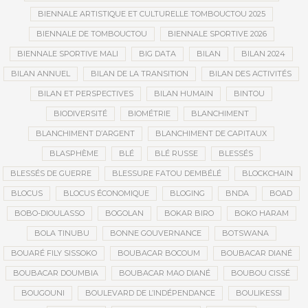
BIENNALE ARTISTIQUE ET CULTURELLE TOMBOUCTOU 2025
BIENNALE DE TOMBOUCTOU
BIENNALE SPORTIVE 2026
BIENNALE SPORTIVE MALI
BIG DATA
BILAN
BILAN 2024
BILAN ANNUEL
BILAN DE LA TRANSITION
BILAN DES ACTIVITÉS
BILAN ET PERSPECTIVES
BILAN HUMAIN
BINTOU
BIODIVERSITÉ
BIOMÉTRIE
BLANCHIMENT
BLANCHIMENT D’ARGENT
BLANCHIMENT DE CAPITAUX
BLASPHÈME
BLÉ
BLÉ RUSSE
BLESSÉS
BLESSÉS DE GUERRE
BLESSURE FATOU DEMBÉLÉ
BLOCKCHAIN
BLOCUS
BLOCUS ÉCONOMIQUE
BLOGING
BNDA
BOAD
BOBO-DIOULASSO
BOGOLAN
BOKAR BIRO
BOKO HARAM
BOLA TINUBU
BONNE GOUVERNANCE
BOTSWANA
BOUARÉ FILY SISSOKO
BOUBACAR BOCOUM
BOUBACAR DIANÉ
BOUBACAR DOUMBIA
BOUBACAR MAO DIANÉ
BOUBOU CISSÉ
BOUGOUNI
BOULEVARD DE L’INDÉPENDANCE
BOULIKESSI