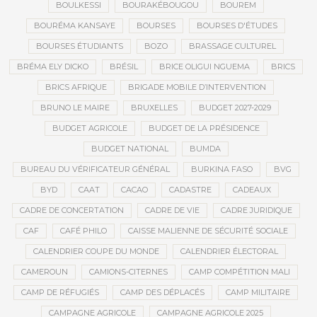
BOULKESSI
BOURAKÉBOUGOU
BOUREM
BOURÉMA KANSAYE
BOURSES
BOURSES D'ÉTUDES
BOURSES ÉTUDIANTS
BOZO
BRASSAGE CULTUREL
BRÉMA ELY DICKO
BRÉSIL
BRICE OLIGUI NGUEMA
BRICS
BRICS AFRIQUE
BRIGADE MOBILE D’INTERVENTION
BRUNO LE MAIRE
BRUXELLES
BUDGET 2027-2029
BUDGET AGRICOLE
BUDGET DE LA PRÉSIDENCE
BUDGET NATIONAL
BUMDA
BUREAU DU VÉRIFICATEUR GÉNÉRAL
BURKINA FASO
BVG
BYD
CAAT
CACAO
CADASTRE
CADEAUX
CADRE DE CONCERTATION
CADRE DE VIE
CADRE JURIDIQUE
CAF
CAFÉ PHILO
CAISSE MALIENNE DE SÉCURITÉ SOCIALE
CALENDRIER COUPE DU MONDE
CALENDRIER ÉLECTORAL
CAMEROUN
CAMIONS-CITERNES
CAMP COMPÉTITION MALI
CAMP DE RÉFUGIÉS
CAMP DES DÉPLACÉS
CAMP MILITAIRE
CAMPAGNE AGRICOLE
CAMPAGNE AGRICOLE 2025