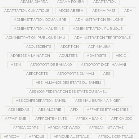
ADAMA DIARRA
ADAMA FOMBA
ADAPTATION
ADAPTATION CLIMATIQUE
ADDIS-ABEBA
ADEMA-PASJ
ADM
ADMINISTRATION DOUANIÈRE
ADMINISTRATION EN LIGNE
ADMINISTRATION MALIENNE
ADMINISTRATION PUBLIQUE
ADMINISTRATION PUBLIQUE MALI
ADMINISTRATION TERRITORIALE
ADOLESCENTS
ADOPTION
ADP-MALIBA
ADRESSE À LA NATION
ADULTÈRE
ADVERSITÉ
AECID
AEEM
AÉROPORT DE BAMAKO
AÉROPORT DIORI HAMANI
AÉROPORTS
AÉROPORTS DU MALI
AES
AES (ALLIANCE DES ÉTATS DU SAHEL)
AES (CONFÉDÉRATION DES ÉTATS DU SAHEL)
AES CONFÉDÉRATION SAHEL
AES MALI BURKINA NIGER
AES MÉDIAS
AES-ALGÉRIE
AFD
AFFAIRES ÉTRANGÈRES
AFFAIRISME
AFFRONTEMENTS
AFREXIMBANK
AFRICA CDC
AFRICA CORPS
AFRICA FORWARD
AFRICAN INITIATIVE
AFRICOM
AFRIQUE
AFRIQUE AUSTRALE
AFRIQUE CENTRALE