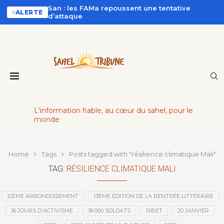
San : les FAMa repoussent une tentative
ALERTE
d’attaque
L'information fiable, au cœur du sahel, pour le
monde
Home
Tags
Posts tagged with "résilience climatique Mali"
TAG:
RÉSILIENCE CLIMATIQUE MALI
12ÈME ARRONDISSEMENT
13ÈME ÉDITION DE LA RENTRÉE LITTÉRAIRE
16 JOURS D'ACTIVISME
18 000 SOLDATS
1XBET
20 JANVIER