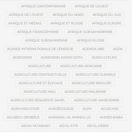
AFRIQUE CONTEMPORAINE
AFRIQUE DE L’OUEST
AFRIQUE DE L'OUEST
AFRIQUE DU NORD
AFRIQUE DU SUD
AFRIQUE ET MÉDIAS
AFRIQUE ET RUSSIE
AFRIQUE EUROPE
AFRIQUE FRANCOPHONE
AFRIQUE SUBSAHARIENNE
AFRIQUE SUBSAHRIENNE
AFRIQUE-RUSSIE
AGENCE INTERNATIONALE DE L’ÉNERGIE
AGENDA 2063
AGOA
AGRESSION
AGRESSION ASSIMI GOITA
AGRICULTEURS
AGRICULTURE
AGRICULTURE AFRICAINE
AGRICULTURE CONTRACTUELLE
AGRICULTURE DURABLE
AGRICULTURE ET ÉLEVAGE
AGRICULTURE IRRIGUÉE
AGRICULTURE MALI
AGRICULTURE MALIENNE
AGRICULTURE RÉSILIENTE SAHEL
AGRICULTURE SAHÉLIENNE
AGRO-INDUSTRIE
AGROÉCOLOGIE
AGRV
AGUELHOC
AGUIBOU DEMBÉLÉ
AHMADOU AL AMINOU LÔ
AHMED BABA
AÏCHA YATABARY
AÏD EL-FITR
AÏD EL-KÉBIR