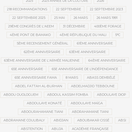
2025
2025 ANNÉE DE LA CULTURE
2026
218 RECOMMANDATIONS
22 SEPTEMBRE
22 SEPTEMBRE 2023
22 SEPTEMBRE 2025
25 MAI
26 MARS
26 MARS 1991
29ÈME CONGRÈS DE L'AEEM
31 DÉCEMBRE
400ÈME FORAGE
4ÈME PONT DE BAMAKO
4ÈME RÉPUBLIQUE DU MALI
5°C
5ÈME RECENSEMENT GÉNÉRAL
61ÈME ANNIVERSAIRE
62ÈME ANNIVERSAIRE
63ÈME ANNIVERSAIRE
63ÈME ANNIVERSAIRE DE L'ARMÉE MALIENNE
64ÈME ANNIVERSAIRE
65E ANNIVERSAIRE
65E ANNIVERSAIRE DE L’INDÉPENDANCE
65E ANNIVERSAIRE FAMA
8 MARS
ABASS DEMBÉLÉ
ABDEL FATTAH AL-BURHAN
ABDELMADJID TEBBOUNE
ABDOU OUOLOGUEM
ABDOUL KASSIM FOMBA
ABDOULAYE DIOP
ABDOULAYE KONATÉ
ABDOULAYE MAÏGA
ABDOURAHAMANE TIANI
ABDRAHAMANE TIANI
ABDRAMANE COULIBALY
ABIDJAN
ABOUBAKAR CISSÉ
ABSI
ABSTENTION
ABUJA
ACADÉMIE FRANÇAISE