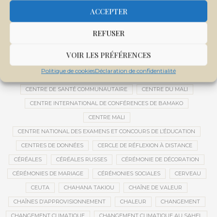
CAUTION 10 000 DOLLARS
CAUTION DE VISA
CDAT
CECOGEC
ACCEPTER
CÉDÉAO
CEDEAO
CEI
CÉLÉBRATION NATIONALE
CEMAC
REFUSER
CEMAPI
CEN-SNESUP
CENOU
CENSURE
CENTRAFRIQUE
CENTRALE SOLAIRE
VOIR LES PRÉFÉRENCES
CENTRALE SOLAIRE DE SANANKOROBA
CENTRALES SOLAIRES
Politique de cookies
Déclaration de confidentialité
CENTRE D'INTELLIGENCE ARTIFICIELLE
CENTRE DE SANTÉ COMMUNAUTAIRE
CENTRE DU MALI
CENTRE INTERNATIONAL DE CONFÉRENCES DE BAMAKO
CENTRE MALI
CENTRE NATIONAL DES EXAMENS ET CONCOURS DE L’ÉDUCATION
CENTRES DE DONNÉES
CERCLE DE RÉFLEXION À DISTANCE
CÉRÉALES
CÉRÉALES RUSSES
CÉRÉMONIE DE DÉCORATION
CÉRÉMONIES DE MARIAGE
CÉRÉMONIES SOCIALES
CERVEAU
CEUTA
CHAHANA TAKIOU
CHAÎNE DE VALEUR
CHAÎNES D’APPROVISIONNEMENT
CHALEUR
CHANGEMENT
CHANGEMENT CLIMATIQUE
CHANGEMENT CLIMATIQUE AU SAHEL