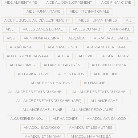
AIDE ALIMENTAIRE
AIDE AU DÉVELOPPEMENT
AIDE FINANCIÈRE
AIDE HUMANITAIRE
AIDE INTERNATIONALE
AIDE PUBLIQUE AU DÉVELOPPEMENT
AIDES HUMANITAIRES
AIE
AIGE
AIGLES DAMES DU MALI
AIGLES DU MALI
AIR FRANCE
AISS
AKINWUMI ADESINA
AL-QAÏDA
AL-QAÏDA AU SAHEL
AL-QAÏDA SAHEL
ALAIN MAUFINET
ALASSANE OUATTARA
ALFOUSSEYNI DIAWARA
ALGER
ALGÉRIE
ALGÉRIE-NIGER
ALGORITHMES
ALHAMDOU AG ILYÈNE
ALI BONGO ODIMBA
ALI FARKA TOURÉ
ALIMENTATION
ALIOUNE TINE
ALLAITEMENT MATERNEL
ALLEMAGNE
ALLIANCE DES ETATS DU SAHEL
ALLIANCE DES ÉTATS DU SAHEL
ALLIANCE DES ÉTATS DU SAHEL (AES)
ALLIANCE SAHEL
ALLIANCE SAHÉLIENNE
ALLIANCES RÉGIONALES
ALOUSSÉNI SANOU
ALPHA CONDÉ
AMADOU AYA SANOGO
AMADOU BAGAYOKO
AMADOU ET LES AUTRES
AMADOU ET MARIAM
AMADOU HAMPATÉ BÂ