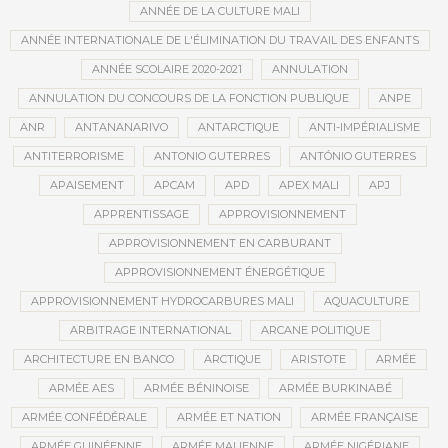
ANNÉE DE LA CULTURE MALI
ANNÉE INTERNATIONALE DE L'ÉLIMINATION DU TRAVAIL DES ENFANTS
ANNÉE SCOLAIRE 2020-2021
ANNULATION
ANNULATION DU CONCOURS DE LA FONCTION PUBLIQUE
ANPE
ANR
ANTANANARIVO
ANTARCTIQUE
ANTI-IMPÉRIALISME
ANTITERRORISME
ANTONIO GUTERRES
ANTÓNIO GUTERRES
APAISEMENT
APCAM
APD
APEX MALI
APJ
APPRENTISSAGE
APPROVISIONNEMENT
APPROVISIONNEMENT EN CARBURANT
APPROVISIONNEMENT ÉNERGÉTIQUE
APPROVISIONNEMENT HYDROCARBURES MALI
AQUACULTURE
ARBITRAGE INTERNATIONAL
ARCANE POLITIQUE
ARCHITECTURE EN BANCO
ARCTIQUE
ARISTOTE
ARMÉE
ARMÉE AES
ARMÉE BÉNINOISE
ARMÉE BURKINABÉ
ARMÉE CONFÉDÉRALE
ARMÉE ET NATION
ARMÉE FRANÇAISE
ARMÉE GUINÉENNE
ARMÉE MALIENNE
ARMÉE NIGÉRIANE