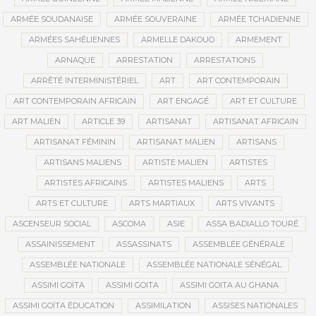
ARMÉE SOUDANAISE
ARMÉE SOUVERAINE
ARMÉE TCHADIENNE
ARMÉES SAHÉLIENNES
ARMELLE DAKOUO
ARMEMENT
ARNAQUE
ARRESTATION
ARRESTATIONS
ARRÊTÉ INTERMINISTÉRIEL
ART
ART CONTEMPORAIN
ART CONTEMPORAIN AFRICAIN
ART ENGAGÉ
ART ET CULTURE
ART MALIEN
ARTICLE 39
ARTISANAT
ARTISANAT AFRICAIN
ARTISANAT FÉMININ
ARTISANAT MALIEN
ARTISANS
ARTISANS MALIENS
ARTISTE MALIEN
ARTISTES
ARTISTES AFRICAINS
ARTISTES MALIENS
ARTS
ARTS ET CULTURE
ARTS MARTIAUX
ARTS VIVANTS
ASCENSEUR SOCIAL
ASCOMA
ASIE
ASSA BADIALLO TOURÉ
ASSAINISSEMENT
ASSASSINATS
ASSEMBLÉE GÉNÉRALE
ASSEMBLÉE NATIONALE
ASSEMBLÉE NATIONALE SÉNÉGAL
ASSIMI GOÏTA
ASSIMI GOITA
ASSIMI GOITA AU GHANA
ASSIMI GOÏTA ÉDUCATION
ASSIMILATION
ASSISES NATIONALES