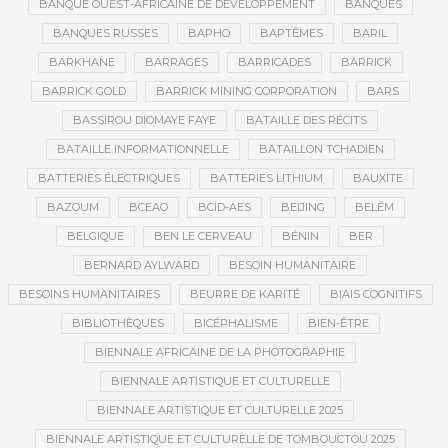
BANQUE OUEST-AFRICAINE DE DÉVELOPPEMENT
BANQUES
BANQUES RUSSES
BAPHO
BAPTÊMES
BARIL
BARKHANE
BARRAGES
BARRICADES
BARRICK
BARRICK GOLD
BARRICK MINING CORPORATION
BARS
BASSIROU DIOMAYE FAYE
BATAILLE DES RÉCITS
BATAILLE INFORMATIONNELLE
BATAILLON TCHADIEN
BATTERIES ÉLECTRIQUES
BATTERIES LITHIUM
BAUXITE
BAZOUM
BCEAO
BCID-AES
BEIJING
BELÉM
BELGIQUE
BEN LE CERVEAU
BÉNIN
BER
BERNARD AYLWARD
BESOIN HUMANITAIRE
BESOINS HUMANITAIRES
BEURRE DE KARITÉ
BIAIS COGNITIFS
BIBLIOTHÈQUES
BICÉPHALISME
BIEN-ÊTRE
BIENNALE AFRICAINE DE LA PHOTOGRAPHIE
BIENNALE ARTISTIQUE ET CULTURELLE
BIENNALE ARTISTIQUE ET CULTURELLE 2025
BIENNALE ARTISTIQUE ET CULTURELLE DE TOMBOUCTOU 2025