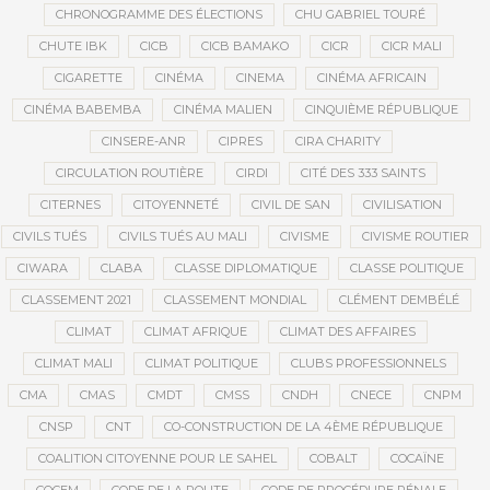
CHRONOGRAMME DES ÉLECTIONS
CHU GABRIEL TOURÉ
CHUTE IBK
CICB
CICB BAMAKO
CICR
CICR MALI
CIGARETTE
CINÉMA
CINEMA
CINÉMA AFRICAIN
CINÉMA BABEMBA
CINÉMA MALIEN
CINQUIÈME RÉPUBLIQUE
CINSERE-ANR
CIPRES
CIRA CHARITY
CIRCULATION ROUTIÈRE
CIRDI
CITÉ DES 333 SAINTS
CITERNES
CITOYENNETÉ
CIVIL DE SAN
CIVILISATION
CIVILS TUÉS
CIVILS TUÉS AU MALI
CIVISME
CIVISME ROUTIER
CIWARA
CLABA
CLASSE DIPLOMATIQUE
CLASSE POLITIQUE
CLASSEMENT 2021
CLASSEMENT MONDIAL
CLÉMENT DEMBÉLÉ
CLIMAT
CLIMAT AFRIQUE
CLIMAT DES AFFAIRES
CLIMAT MALI
CLIMAT POLITIQUE
CLUBS PROFESSIONNELS
CMA
CMAS
CMDT
CMSS
CNDH
CNECE
CNPM
CNSP
CNT
CO-CONSTRUCTION DE LA 4ÈME RÉPUBLIQUE
COALITION CITOYENNE POUR LE SAHEL
COBALT
COCAÏNE