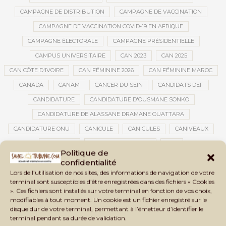
CAMPAGNE DE DISTRIBUTION
CAMPAGNE DE VACCINATION
CAMPAGNE DE VACCINATION COVID-19 EN AFRIQUE
CAMPAGNE ÉLECTORALE
CAMPAGNE PRÉSIDENTIELLE
CAMPUS UNIVERSITAIRE
CAN 2023
CAN 2025
CAN CÔTE D'IVOIRE
CAN FÉMININE 2026
CAN FÉMININE MAROC
CANADA
CANAM
CANCER DU SEIN
CANDIDATS DEF
CANDIDATURE
CANDIDATURE D'OUSMANE SONKO
CANDIDATURE DE ALASSANE DRAMANE OUATTARA
CANDIDATURE ONU
CANICULE
CANICULES
CANIVEAUX
CANNABIS
CANTINES SCOLAIRES
CAP
Politique de
CAPITAINE IBRAHIM TRAORÉ
CAPITAL HUMAIN
CAPITAL SOCIAL
confidentialité
Lors de l’utilisation de nos sites, des informations de navigation de votre
CAPITOLE
CARBURANT
CARBURANT MALI
terminal sont susceptibles d’être enregistrées dans des fichiers « Cookies
CARTE D’IDENTITÉ BIOMÉTRIQUE
CARTE NINA
CARTONS ROUGES
». Ces fichiers sont installés sur votre terminal en fonction de vos choix,
modifiables à tout moment. Un cookie est un fichier enregistré sur le
CASABLANCA
CATASTROPHE
CATASTROPHE NATURELLE
disque dur de votre terminal, permettant à l’émetteur d’identifier le
CATASTROPHES CLIMATIQUES
CATASTROPHES NATURELLES
terminal pendant sa durée de validation.