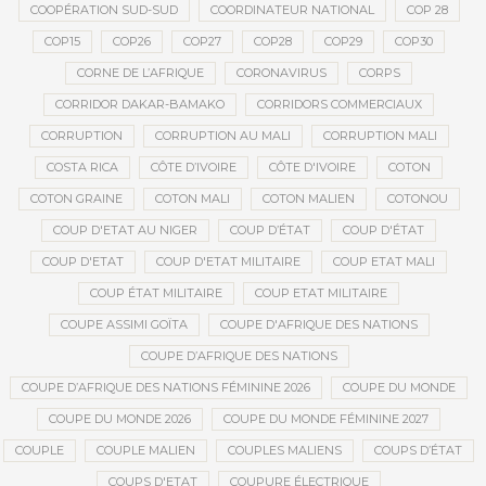
COOPÉRATION SUD-SUD
COORDINATEUR NATIONAL
COP 28
COP15
COP26
COP27
COP28
COP29
COP30
CORNE DE L’AFRIQUE
CORONAVIRUS
CORPS
CORRIDOR DAKAR-BAMAKO
CORRIDORS COMMERCIAUX
CORRUPTION
CORRUPTION AU MALI
CORRUPTION MALI
COSTA RICA
CÔTE D’IVOIRE
CÔTE D'IVOIRE
COTON
COTON GRAINE
COTON MALI
COTON MALIEN
COTONOU
COUP D'ETAT AU NIGER
COUP D’ÉTAT
COUP D'ÉTAT
COUP D'ETAT
COUP D'ETAT MILITAIRE
COUP ETAT MALI
COUP ÉTAT MILITAIRE
COUP ETAT MILITAIRE
COUPE ASSIMI GOÏTA
COUPE D'AFRIQUE DES NATIONS
COUPE D’AFRIQUE DES NATIONS
COUPE D’AFRIQUE DES NATIONS FÉMININE 2026
COUPE DU MONDE
COUPE DU MONDE 2026
COUPE DU MONDE FÉMININE 2027
COUPLE
COUPLE MALIEN
COUPLES MALIENS
COUPS D’ÉTAT
COUPS D'ETAT
COUPURE ÉLECTRIQUE