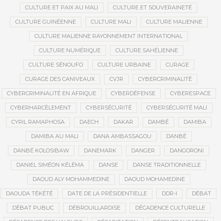
CULTURE ET PAIX AU MALI
CULTURE ET SOUVERAINETÉ
CULTURE GUINÉENNE
CULTURE MALI
CULTURE MALIENNE
CULTURE MALIENNE RAYONNEMENT INTERNATIONAL
CULTURE NUMÉRIQUE
CULTURE SAHÉLIENNE
CULTURE SÉNOUFO
CULTURE URBAINE
CURAGE
CURAGE DES CANIVEAUX
CVJR
CYBERCRIMINALITÉ
CYBERCRIMINALITÉ EN AFRIQUE
CYBERDÉFENSE
CYBERESPACE
CYBERHARCÈLEMENT
CYBERSÉCURITÉ
CYBERSÉCURITÉ MALI
CYRIL RAMAPHOSA
DAECH
DAKAR
DAMBÉ
DAMIBA
DAMIBA AU MALI
DANA AMBASSAGOU
DANBÉ
DANBÉ KOLOSIBAW
DANEMARK
DANGER
DANGORONI
DANIEL SIMÉON KÉLÉMA
DANSE
DANSE TRADITIONNELLE
DAOUD ALY MOHAMMEDINE
DAOUD MOHAMEDINE
DAOUDA TÉKÉTÉ
DATE DE LA PRÉSIDENTIELLE
DDR-I
DÉBAT
DÉBAT PUBLIC
DÉBROUILLARDISE
DÉCADENCE CULTURELLE