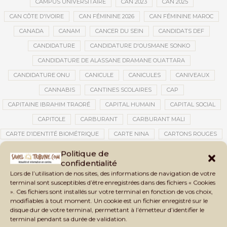
CAMPUS UNIVERSITAIRE
CAN 2023
CAN 2025
CAN CÔTE D'IVOIRE
CAN FÉMININE 2026
CAN FÉMININE MAROC
CANADA
CANAM
CANCER DU SEIN
CANDIDATS DEF
CANDIDATURE
CANDIDATURE D'OUSMANE SONKO
CANDIDATURE DE ALASSANE DRAMANE OUATTARA
CANDIDATURE ONU
CANICULE
CANICULES
CANIVEAUX
CANNABIS
CANTINES SCOLAIRES
CAP
CAPITAINE IBRAHIM TRAORÉ
CAPITAL HUMAIN
CAPITAL SOCIAL
CAPITOLE
CARBURANT
CARBURANT MALI
CARTE D’IDENTITÉ BIOMÉTRIQUE
CARTE NINA
CARTONS ROUGES
CASABLANCA
CATASTROPHE
CATASTROPHE NATURELLE
Politique de
confidentialité
CATASTROPHES CLIMATIQUES
CATASTROPHES NATURELLES
Lors de l’utilisation de nos sites, des informations de navigation de votre
CAUTION 10 000 DOLLARS
CAUTION DE VISA
CDAT
CECOGEC
terminal sont susceptibles d’être enregistrées dans des fichiers « Cookies
». Ces fichiers sont installés sur votre terminal en fonction de vos choix,
CÉDÉAO
CEDEAO
CEI
CÉLÉBRATION NATIONALE
CEMAC
modifiables à tout moment. Un cookie est un fichier enregistré sur le
CEMAPI
CEN-SNESUP
CENOU
CENSURE
disque dur de votre terminal, permettant à l’émetteur d’identifier le
terminal pendant sa durée de validation.
CENTRAFRIQUE
CENTRALE SOLAIRE