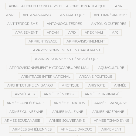
ANNULATION DU CONCOURS DE LA FONCTION PUBLIQUE
ANPE
ANR
ANTANANARIVO
ANTARCTIQUE
ANTI-IMPÉRIALISME
ANTITERRORISME
ANTÓNIO GUTERRES
ANTONIO GUTERRES
APAISEMENT
APCAM
APD
APEX MALI
APJ
APPRENTISSAGE
APPROVISIONNEMENT
APPROVISIONNEMENT EN CARBURANT
APPROVISIONNEMENT ÉNERGÉTIQUE
APPROVISIONNEMENT HYDROCARBURES MALI
AQUACULTURE
ARBITRAGE INTERNATIONAL
ARCANE POLITIQUE
ARCHITECTURE EN BANCO
ARCTIQUE
ARISTOTE
ARMÉE
ARMÉE AES
ARMÉE BÉNINOISE
ARMÉE BURKINABÉ
ARMÉE CONFÉDÉRALE
ARMÉE ET NATION
ARMÉE FRANÇAISE
ARMÉE GUINÉENNE
ARMÉE MALIENNE
ARMÉE NIGÉRIANE
ARMÉE SOUDANAISE
ARMÉE SOUVERAINE
ARMÉE TCHADIENNE
ARMÉES SAHÉLIENNES
ARMELLE DAKOUO
ARMEMENT