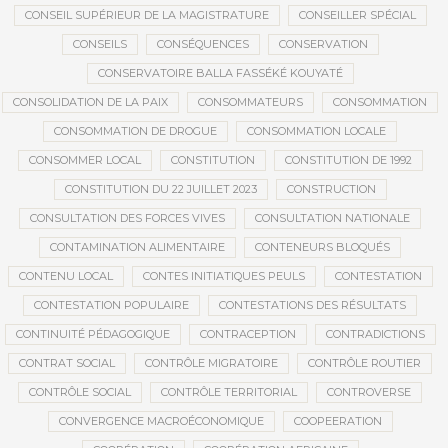
CONSEIL SUPÉRIEUR DE LA MAGISTRATURE
CONSEILLER SPÉCIAL
CONSEILS
CONSÉQUENCES
CONSERVATION
CONSERVATOIRE BALLA FASSÉKÉ KOUYATÉ
CONSOLIDATION DE LA PAIX
CONSOMMATEURS
CONSOMMATION
CONSOMMATION DE DROGUE
CONSOMMATION LOCALE
CONSOMMER LOCAL
CONSTITUTION
CONSTITUTION DE 1992
CONSTITUTION DU 22 JUILLET 2023
CONSTRUCTION
CONSULTATION DES FORCES VIVES
CONSULTATION NATIONALE
CONTAMINATION ALIMENTAIRE
CONTENEURS BLOQUÉS
CONTENU LOCAL
CONTES INITIATIQUES PEULS
CONTESTATION
CONTESTATION POPULAIRE
CONTESTATIONS DES RÉSULTATS
CONTINUITÉ PÉDAGOGIQUE
CONTRACEPTION
CONTRADICTIONS
CONTRAT SOCIAL
CONTRÔLE MIGRATOIRE
CONTRÔLE ROUTIER
CONTRÔLE SOCIAL
CONTRÔLE TERRITORIAL
CONTROVERSE
CONVERGENCE MACROÉCONOMIQUE
COOPEERATION