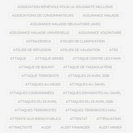
ASSOCIATION BÉNÉVOLE POUR LA SOLIDARITÉ INCLUSIVE
ASSOCIATIONS DE CONSOMMATEURS
ASSURANCE MALADIE
ASSURANCE MALADIE OBLIGATOIRE (AMO)
ASSURANCE MALADIE UNIVERSELLE
ASSURANCE VOLONTAIRE
ASTRAZENECA
ATELIER DE CLARIFICATION
ATELIER DE RÉFLEXION
ATELIER DE VALIDATION
ATIDI
ATTAQUE
ATTAQUE ARMÉE
ATTAQUE CONTRE LES FAMA
ATTAQUE DE BOUNTI
ATTAQUE DE TINZAOUATÈNE
ATTAQUE TERRORISTE
ATTAQUES 25 AVRIL 2026
ATTAQUES AU NIGER
ATTAQUES AU SAHEL
ATTAQUES COORDONNÉES
ATTAQUES DJIHADISTES AU SAHEL
ATTAQUES DU 25 AVRIL
ATTAQUES DU 25 AVRIL 2026
ATTAQUES TERRORISTES
ATTAQUES TERRORISTES MALI
ATTEINTE AUX BIENS PUBLICS
ATTENTAT
ATTÉNUATION
ATTRACTIVITÉ
AUDIT
AUDIT FINANCIER
AUDIT MINIER