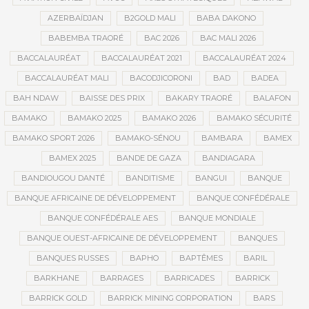
AZERBAÏDJAN
B2GOLD MALI
BABA DAKONO
BABEMBA TRAORÉ
BAC 2026
BAC MALI 2026
BACCALAURÉAT
BACCALAURÉAT 2021
BACCALAURÉAT 2024
BACCALAURÉAT MALI
BACODJICORONI
BAD
BADEA
BAH NDAW
BAISSE DES PRIX
BAKARY TRAORÉ
BALAFON
BAMAKO
BAMAKO 2025
BAMAKO 2026
BAMAKO SÉCURITÉ
BAMAKO SPORT 2026
BAMAKO-SÉNOU
BAMBARA
BAMEX
BAMEX 2025
BANDE DE GAZA
BANDIAGARA
BANDIOUGOU DANTÉ
BANDITISME
BANGUI
BANQUE
BANQUE AFRICAINE DE DÉVELOPPEMENT
BANQUE CONFÉDÉRALE
BANQUE CONFÉDÉRALE AES
BANQUE MONDIALE
BANQUE OUEST-AFRICAINE DE DÉVELOPPEMENT
BANQUES
BANQUES RUSSES
BAPHO
BAPTÊMES
BARIL
BARKHANE
BARRAGES
BARRICADES
BARRICK
BARRICK GOLD
BARRICK MINING CORPORATION
BARS