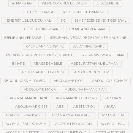
26 MARS 1991
29ÈME CONGRÈS DE L'AEEM
31 DÉCEMBRE
400ÈME FORAGE
4ÈME PONT DE BAMAKO
4ÈME RÉPUBLIQUE DU MALI
5°C
5ÈME RECENSEMENT GÉNÉRAL
61ÈME ANNIVERSAIRE
62ÈME ANNIVERSAIRE
63ÈME ANNIVERSAIRE
63ÈME ANNIVERSAIRE DE L'ARMÉE MALIENNE
64ÈME ANNIVERSAIRE
65E ANNIVERSAIRE
65E ANNIVERSAIRE DE L’INDÉPENDANCE
65E ANNIVERSAIRE FAMA
8 MARS
ABASS DEMBÉLÉ
ABDEL FATTAH AL-BURHAN
ABDELMADJID TEBBOUNE
ABDOU OUOLOGUEM
ABDOUL KASSIM FOMBA
ABDOULAYE DIOP
ABDOULAYE KONATÉ
ABDOULAYE MAÏGA
ABDOURAHAMANE TIANI
ABDRAHAMANE TIANI
ABDRAMANE COULIBALY
ABIDJAN
ABOUBAKAR CISSÉ
ABSI
ABSTENTION
ABUJA
ACADÉMIE FRANÇAISE
ACCÈS À L'EAU POTABLE
ACCÈS À L’EAU
ACCÈS À L’EAU POTABLE
ACCÈS À L’ÉDUCATION
ACCÈS À L'EAU
ACCÈS À LA JUSTICE
ACCÈS AU NUMÉRIQUE
ACCÈS AUX SOINS