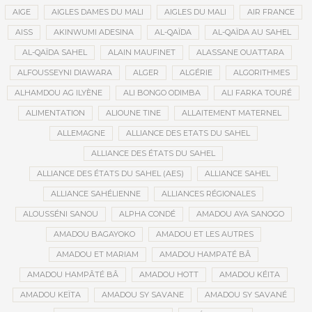
AIGE
AIGLES DAMES DU MALI
AIGLES DU MALI
AIR FRANCE
AISS
AKINWUMI ADESINA
AL-QAÏDA
AL-QAÏDA AU SAHEL
AL-QAÏDA SAHEL
ALAIN MAUFINET
ALASSANE OUATTARA
ALFOUSSEYNI DIAWARA
ALGER
ALGÉRIE
ALGORITHMES
ALHAMDOU AG ILYÈNE
ALI BONGO ODIMBA
ALI FARKA TOURÉ
ALIMENTATION
ALIOUNE TINE
ALLAITEMENT MATERNEL
ALLEMAGNE
ALLIANCE DES ETATS DU SAHEL
ALLIANCE DES ÉTATS DU SAHEL
ALLIANCE DES ÉTATS DU SAHEL (AES)
ALLIANCE SAHEL
ALLIANCE SAHÉLIENNE
ALLIANCES RÉGIONALES
ALOUSSÉNI SANOU
ALPHA CONDÉ
AMADOU AYA SANOGO
AMADOU BAGAYOKO
AMADOU ET LES AUTRES
AMADOU ET MARIAM
AMADOU HAMPATÉ BÂ
AMADOU HAMPÂTÉ BÂ
AMADOU HOTT
AMADOU KÉITA
AMADOU KEÏTA
AMADOU SY SAVANE
AMADOU SY SAVANÉ