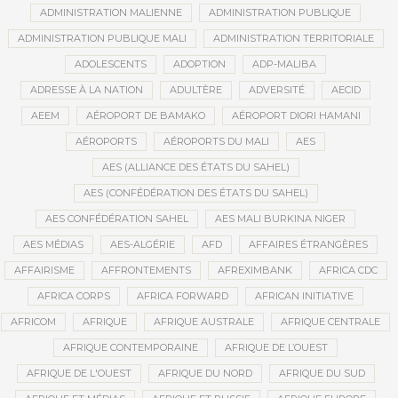
ADMINISTRATION MALIENNE
ADMINISTRATION PUBLIQUE
ADMINISTRATION PUBLIQUE MALI
ADMINISTRATION TERRITORIALE
ADOLESCENTS
ADOPTION
ADP-MALIBA
ADRESSE À LA NATION
ADULTÈRE
ADVERSITÉ
AECID
AEEM
AÉROPORT DE BAMAKO
AÉROPORT DIORI HAMANI
AÉROPORTS
AÉROPORTS DU MALI
AES
AES (ALLIANCE DES ÉTATS DU SAHEL)
AES (CONFÉDÉRATION DES ÉTATS DU SAHEL)
AES CONFÉDÉRATION SAHEL
AES MALI BURKINA NIGER
AES MÉDIAS
AES-ALGÉRIE
AFD
AFFAIRES ÉTRANGÈRES
AFFAIRISME
AFFRONTEMENTS
AFREXIMBANK
AFRICA CDC
AFRICA CORPS
AFRICA FORWARD
AFRICAN INITIATIVE
AFRICOM
AFRIQUE
AFRIQUE AUSTRALE
AFRIQUE CENTRALE
AFRIQUE CONTEMPORAINE
AFRIQUE DE L’OUEST
AFRIQUE DE L'OUEST
AFRIQUE DU NORD
AFRIQUE DU SUD