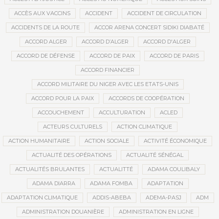
ACCÈS AUX VACCINS
ACCIDENT
ACCIDENT DE CIRCULATION
ACCIDENTS DE LA ROUTE
ACCOR ARENA CONCERT SIDIKI DIABATÉ
ACCORD ALGER
ACCORD D’ALGER
ACCORD D'ALGER
ACCORD DE DÉFENSE
ACCORD DE PAIX
ACCORD DE PARIS
ACCORD FINANCIER
ACCORD MILITAIRE DU NIGER AVEC LES ETATS-UNIS
ACCORD POUR LA PAIX
ACCORDS DE COOPÉRATION
ACCOUCHEMENT
ACCULTURATION
ACLED
ACTEURS CULTURELS
ACTION CLIMATIQUE
ACTION HUMANITAIRE
ACTION SOCIALE
ACTIVITÉ ÉCONOMIQUE
ACTUALITÉ DES OPÉRATIONS
ACTUALITÉ SÉNÉGAL
ACTUALITÉS BRULANTES
ACTUALITTÉ
ADAMA COULIBALY
ADAMA DIARRA
ADAMA FOMBA
ADAPTATION
ADAPTATION CLIMATIQUE
ADDIS-ABEBA
ADEMA-PASJ
ADM
ADMINISTRATION DOUANIÈRE
ADMINISTRATION EN LIGNE