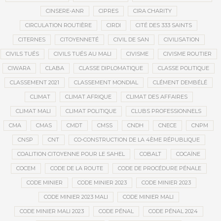
CINSERE-ANR
CIPRES
CIRA CHARITY
CIRCULATION ROUTIÈRE
CIRDI
CITÉ DES 333 SAINTS
CITERNES
CITOYENNETÉ
CIVIL DE SAN
CIVILISATION
CIVILS TUÉS
CIVILS TUÉS AU MALI
CIVISME
CIVISME ROUTIER
CIWARA
CLABA
CLASSE DIPLOMATIQUE
CLASSE POLITIQUE
CLASSEMENT 2021
CLASSEMENT MONDIAL
CLÉMENT DEMBÉLÉ
CLIMAT
CLIMAT AFRIQUE
CLIMAT DES AFFAIRES
CLIMAT MALI
CLIMAT POLITIQUE
CLUBS PROFESSIONNELS
CMA
CMAS
CMDT
CMSS
CNDH
CNECE
CNPM
CNSP
CNT
CO-CONSTRUCTION DE LA 4ÈME RÉPUBLIQUE
COALITION CITOYENNE POUR LE SAHEL
COBALT
COCAÏNE
COCEM
CODE DE LA ROUTE
CODE DE PROCÉDURE PÉNALE
CODE MINIER
CODE MINIER 2023
CODE MINIER 2023
CODE MINIER 2023 MALI
CODE MINIER MALI
CODE MINIER MALI 2023
CODE PÉNAL
CODE PÉNAL 2024