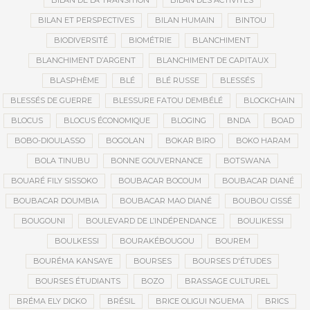
BILAN DE LA TRANSITION
BILAN DES ACTIVITÉS
BILAN ET PERSPECTIVES
BILAN HUMAIN
BINTOU
BIODIVERSITÉ
BIOMÉTRIE
BLANCHIMENT
BLANCHIMENT D’ARGENT
BLANCHIMENT DE CAPITAUX
BLASPHÈME
BLÉ
BLÉ RUSSE
BLESSÉS
BLESSÉS DE GUERRE
BLESSURE FATOU DEMBÉLÉ
BLOCKCHAIN
BLOCUS
BLOCUS ÉCONOMIQUE
BLOGING
BNDA
BOAD
BOBO-DIOULASSO
BOGOLAN
BOKAR BIRO
BOKO HARAM
BOLA TINUBU
BONNE GOUVERNANCE
BOTSWANA
BOUARÉ FILY SISSOKO
BOUBACAR BOCOUM
BOUBACAR DIANÉ
BOUBACAR DOUMBIA
BOUBACAR MAO DIANÉ
BOUBOU CISSÉ
BOUGOUNI
BOULEVARD DE L’INDÉPENDANCE
BOULIKESSI
BOULKESSI
BOURAKÉBOUGOU
BOUREM
BOURÉMA KANSAYE
BOURSES
BOURSES D'ÉTUDES
BOURSES ÉTUDIANTS
BOZO
BRASSAGE CULTUREL
BRÉMA ELY DICKO
BRÉSIL
BRICE OLIGUI NGUEMA
BRICS