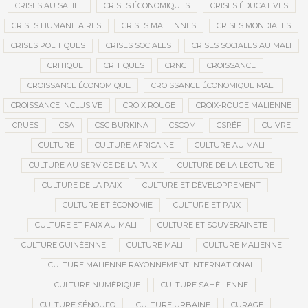
CRISES AU SAHEL
CRISES ÉCONOMIQUES
CRISES ÉDUCATIVES
CRISES HUMANITAIRES
CRISES MALIENNES
CRISES MONDIALES
CRISES POLITIQUES
CRISES SOCIALES
CRISES SOCIALES AU MALI
CRITIQUE
CRITIQUES
CRNC
CROISSANCE
CROISSANCE ÉCONOMIQUE
CROISSANCE ÉCONOMIQUE MALI
CROISSANCE INCLUSIVE
CROIX ROUGE
CROIX-ROUGE MALIENNE
CRUES
CSA
CSC BURKINA
CSCOM
CSRÉF
CUIVRE
CULTURE
CULTURE AFRICAINE
CULTURE AU MALI
CULTURE AU SERVICE DE LA PAIX
CULTURE DE LA LECTURE
CULTURE DE LA PAIX
CULTURE ET DÉVELOPPEMENT
CULTURE ET ÉCONOMIE
CULTURE ET PAIX
CULTURE ET PAIX AU MALI
CULTURE ET SOUVERAINETÉ
CULTURE GUINÉENNE
CULTURE MALI
CULTURE MALIENNE
CULTURE MALIENNE RAYONNEMENT INTERNATIONAL
CULTURE NUMÉRIQUE
CULTURE SAHÉLIENNE
CULTURE SÉNOUFO
CULTURE URBAINE
CURAGE