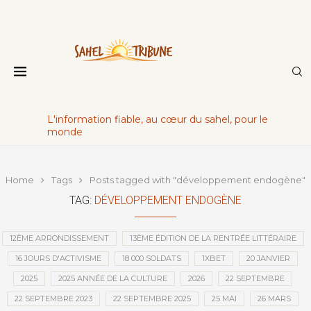
L'information fiable, au cœur du sahel, pour le
monde
Home
Tags
Posts tagged with "développement endogène"
TAG:
DÉVELOPPEMENT ENDOGÈNE
12ÈME ARRONDISSEMENT
13ÈME ÉDITION DE LA RENTRÉE LITTÉRAIRE
16 JOURS D'ACTIVISME
18 000 SOLDATS
1XBET
20 JANVIER
2025
2025 ANNÉE DE LA CULTURE
2026
22 SEPTEMBRE
22 SEPTEMBRE 2023
22 SEPTEMBRE 2025
25 MAI
26 MARS