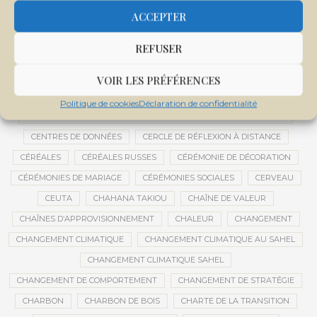
CENTRALE SOLAIRE DE SANANKOROBA
CENTRALES SOLAIRES
ACCEPTER
CENTRE D'INTELLIGENCE ARTIFICIELLE
REFUSER
CENTRE DE SANTÉ COMMUNAUTAIRE
CENTRE DU MALI
CENTRE INTERNATIONAL DE CONFÉRENCES DE BAMAKO
VOIR LES PRÉFÉRENCES
CENTRE MALI
Politique de cookies
Déclaration de confidentialité
CENTRE NATIONAL DES EXAMENS ET CONCOURS DE L’ÉDUCATION
CENTRES DE DONNÉES
CERCLE DE RÉFLEXION À DISTANCE
CÉRÉALES
CÉRÉALES RUSSES
CÉRÉMONIE DE DÉCORATION
CÉRÉMONIES DE MARIAGE
CÉRÉMONIES SOCIALES
CERVEAU
CEUTA
CHAHANA TAKIOU
CHAÎNE DE VALEUR
CHAÎNES D’APPROVISIONNEMENT
CHALEUR
CHANGEMENT
CHANGEMENT CLIMATIQUE
CHANGEMENT CLIMATIQUE AU SAHEL
CHANGEMENT CLIMATIQUE SAHEL
CHANGEMENT DE COMPORTEMENT
CHANGEMENT DE STRATÉGIE
CHARBON
CHARBON DE BOIS
CHARTE DE LA TRANSITION