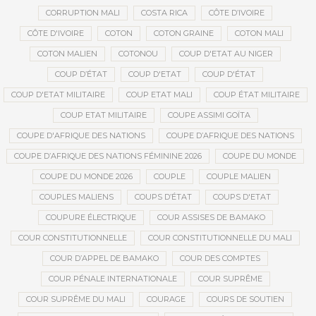
CORRUPTION MALI
COSTA RICA
CÔTE D’IVOIRE
CÔTE D'IVOIRE
COTON
COTON GRAINE
COTON MALI
COTON MALIEN
COTONOU
COUP D'ETAT AU NIGER
COUP D’ÉTAT
COUP D'ETAT
COUP D'ÉTAT
COUP D'ETAT MILITAIRE
COUP ETAT MALI
COUP ÉTAT MILITAIRE
COUP ETAT MILITAIRE
COUPE ASSIMI GOÏTA
COUPE D'AFRIQUE DES NATIONS
COUPE D’AFRIQUE DES NATIONS
COUPE D’AFRIQUE DES NATIONS FÉMININE 2026
COUPE DU MONDE
COUPE DU MONDE 2026
COUPLE
COUPLE MALIEN
COUPLES MALIENS
COUPS D’ÉTAT
COUPS D'ETAT
COUPURE ÉLECTRIQUE
COUR ASSISES DE BAMAKO
COUR CONSTITUTIONNELLE
COUR CONSTITUTIONNELLE DU MALI
COUR D’APPEL DE BAMAKO
COUR DES COMPTES
COUR PÉNALE INTERNATIONALE
COUR SUPRÊME
COUR SUPRÊME DU MALI
COURAGE
COURS DE SOUTIEN