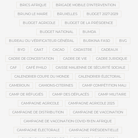
BRICS AFRIQUE
BRIGADE MOBILE D’INTERVENTION
BRUNO LE MAIRE
BRUXELLES
BUDGET 2027-2029
BUDGET AGRICOLE
BUDGET DE LA PRÉSIDENCE
BUDGET NATIONAL
BUMDA
BUREAU DU VÉRIFICATEUR GÉNÉRAL
BURKINA FASO
BVG
BYD
CAAT
CACAO
CADASTRE
CADEAUX
CADRE DE CONCERTATION
CADRE DE VIE
CADRE JURIDIQUE
CAF
CAFÉ PHILO
CAISSE MALIENNE DE SÉCURITÉ SOCIALE
CALENDRIER COUPE DU MONDE
CALENDRIER ÉLECTORAL
CAMEROUN
CAMIONS-CITERNES
CAMP COMPÉTITION MALI
CAMP DE RÉFUGIÉS
CAMP DES DÉPLACÉS
CAMP MILITAIRE
CAMPAGNE AGRICOLE
CAMPAGNE AGRICOLE 2025
CAMPAGNE DE DISTRIBUTION
CAMPAGNE DE VACCINATION
CAMPAGNE DE VACCINATION COVID-19 EN AFRIQUE
CAMPAGNE ÉLECTORALE
CAMPAGNE PRÉSIDENTIELLE