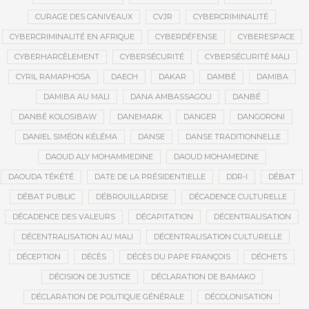
CURAGE DES CANIVEAUX
CVJR
CYBERCRIMINALITÉ
CYBERCRIMINALITÉ EN AFRIQUE
CYBERDÉFENSE
CYBERESPACE
CYBERHARCÈLEMENT
CYBERSÉCURITÉ
CYBERSÉCURITÉ MALI
CYRIL RAMAPHOSA
DAECH
DAKAR
DAMBÉ
DAMIBA
DAMIBA AU MALI
DANA AMBASSAGOU
DANBÉ
DANBÉ KOLOSIBAW
DANEMARK
DANGER
DANGORONI
DANIEL SIMÉON KÉLÉMA
DANSE
DANSE TRADITIONNELLE
DAOUD ALY MOHAMMEDINE
DAOUD MOHAMEDINE
DAOUDA TÉKÉTÉ
DATE DE LA PRÉSIDENTIELLE
DDR-I
DÉBAT
DÉBAT PUBLIC
DÉBROUILLARDISE
DÉCADENCE CULTURELLE
DÉCADENCE DES VALEURS
DÉCAPITATION
DÉCENTRALISATION
DÉCENTRALISATION AU MALI
DÉCENTRALISATION CULTURELLE
DÉCEPTION
DÉCÈS
DÉCÈS DU PAPE FRANÇOIS
DÉCHETS
DÉCISION DE JUSTICE
DÉCLARATION DE BAMAKO
DÉCLARATION DE POLITIQUE GÉNÉRALE
DÉCOLONISATION