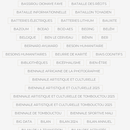
BASSIROU DIOMAYE FAYE
BATAILLE DES RÉCITS
BATAILLE INFORMATIONNELLE
BATAILLON TCHADIEN
BATTERIES ÉLECTRIQUES
BATTERIES LITHIUM
BAUXITE
BAZOUM
BCEAO
BCID-AES
BEIJING
BELÉM
BELGIQUE
BEN LE CERVEAU
BÉNIN
BER
BERNARD AYLWARD
BESOIN HUMANITAIRE
BESOINS HUMANITAIRES
BEURRE DE KARITÉ
BIAIS COGNITIFS
BIBLIOTHÈQUES
BICÉPHALISME
BIEN-ÊTRE
BIENNALE AFRICAINE DE LA PHOTOGRAPHIE
BIENNALE ARTISTIQUE ET CULTURELLE
BIENNALE ARTISTIQUE ET CULTURELLE 2025
BIENNALE ARTISTIQUE ET CULTURELLE DE TOMBOUCTOU 2025
BIENNALE ARTISTIQUE ET CULTURELLE TOMBOUCTOU 2025
BIENNALE DE TOMBOUCTOU
BIENNALE SPORTIVE MALI
BIG DATA
BILAN
BILAN 2024
BILAN ANNUEL