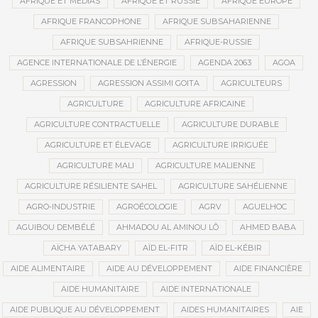
AFRIQUE ET MÉDIAS
AFRIQUE ET RUSSIE
AFRIQUE EUROPE
AFRIQUE FRANCOPHONE
AFRIQUE SUBSAHARIENNE
AFRIQUE SUBSAHRIENNE
AFRIQUE-RUSSIE
AGENCE INTERNATIONALE DE L’ÉNERGIE
AGENDA 2063
AGOA
AGRESSION
AGRESSION ASSIMI GOITA
AGRICULTEURS
AGRICULTURE
AGRICULTURE AFRICAINE
AGRICULTURE CONTRACTUELLE
AGRICULTURE DURABLE
AGRICULTURE ET ÉLEVAGE
AGRICULTURE IRRIGUÉE
AGRICULTURE MALI
AGRICULTURE MALIENNE
AGRICULTURE RÉSILIENTE SAHEL
AGRICULTURE SAHÉLIENNE
AGRO-INDUSTRIE
AGROÉCOLOGIE
AGRV
AGUELHOC
AGUIBOU DEMBÉLÉ
AHMADOU AL AMINOU LÔ
AHMED BABA
AÏCHA YATABARY
AÏD EL-FITR
AÏD EL-KÉBIR
AIDE ALIMENTAIRE
AIDE AU DÉVELOPPEMENT
AIDE FINANCIÈRE
AIDE HUMANITAIRE
AIDE INTERNATIONALE
AIDE PUBLIQUE AU DÉVELOPPEMENT
AIDES HUMANITAIRES
AIE