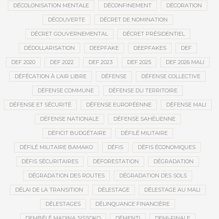
DÉCOLONISATION MENTALE
DÉCONFINEMENT
DÉCORATION
DÉCOUVERTE
DÉCRET DE NOMINATION
DÉCRET GOUVERNEMENTAL
DÉCRET PRÉSIDENTIEL
DÉDOLLARISATION
DEEPFAKE
DEEPFAKES
DEF
DEF 2020
DEF 2022
DEF 2023
DEF 2025
DEF 2026 MALI
DÉFÉCATION À L’AIR LIBRE
DÉFENSE
DÉFENSE COLLECTIVE
DÉFENSE COMMUNE
DÉFENSE DU TERRITOIRE
DÉFENSE ET SÉCURITÉ
DÉFENSE EUROPÉENNE
DÉFENSE MALI
DÉFENSE NATIONALE
DÉFENSE SAHÉLIENNE
DÉFICIT BUDGÉTAIRE
DÉFILÉ MILITAIRE
DÉFILÉ MILITAIRE BAMAKO
DÉFIS
DÉFIS ÉCONOMIQUES
DÉFIS SÉCURITAIRES
DÉFORESTATION
DÉGRADATION
DÉGRADATION DES ROUTES
DÉGRADATION DES SOLS
DÉLAI DE LA TRANSITION
DÉLESTAGE
DÉLESTAGE AU MALI
DÉLESTAGES
DÉLINQUANCE FINANCIÈRE
DEMBÉLÉ MADINA SISSOKO
DÉMENTI
DEMI-FINALE