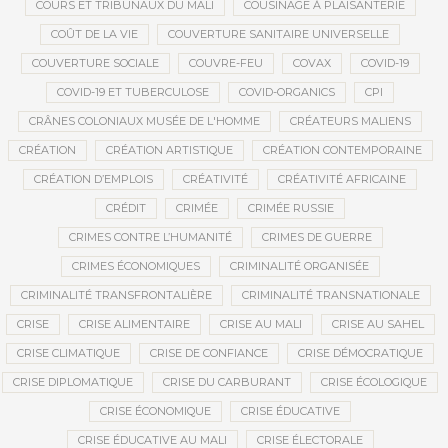
COURS ET TRIBUNAUX DU MALI
COUSINAGE À PLAISANTERIE
COÛT DE LA VIE
COUVERTURE SANITAIRE UNIVERSELLE
COUVERTURE SOCIALE
COUVRE-FEU
COVAX
COVID-19
COVID-19 ET TUBERCULOSE
COVID-ORGANICS
CPI
CRÂNES COLONIAUX MUSÉE DE L'HOMME
CRÉATEURS MALIENS
CRÉATION
CRÉATION ARTISTIQUE
CRÉATION CONTEMPORAINE
CRÉATION D’EMPLOIS
CRÉATIVITÉ
CRÉATIVITÉ AFRICAINE
CRÉDIT
CRIMÉE
CRIMÉE RUSSIE
CRIMES CONTRE L’HUMANITÉ
CRIMES DE GUERRE
CRIMES ÉCONOMIQUES
CRIMINALITÉ ORGANISÉE
CRIMINALITÉ TRANSFRONTALIÈRE
CRIMINALITÉ TRANSNATIONALE
CRISE
CRISE ALIMENTAIRE
CRISE AU MALI
CRISE AU SAHEL
CRISE CLIMATIQUE
CRISE DE CONFIANCE
CRISE DÉMOCRATIQUE
CRISE DIPLOMATIQUE
CRISE DU CARBURANT
CRISE ÉCOLOGIQUE
CRISE ÉCONOMIQUE
CRISE ÉDUCATIVE
CRISE ÉDUCATIVE AU MALI
CRISE ÉLECTORALE