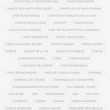
CHARTE DE LA TRANSITION MALI
CHARTE DES PARTIS
CHARTE DES PARTIS POLITIQUES
CHARTE DU LIPTAKO-GOURMA
CHARTE NATIONALE
CHARTE NATIONALE POUR LA PAIX
CHARTE POUR LA PAIX
CHATGPT
CHAUFFEURS
CHAUFFEURS MALIENS
CHEF DE FILE OPPOSITION MALIENNE
CHEF TERRORISTE
CHEICK TIDIANE SECK
CHEIKH AHMADOU BAMBA
CHEPTEL MALIEN
CHÈQUE GÉANT
CHERTÉ
CHERTÉ DE LA VIE
CHERTÉ DU MARCHÉ
CHICHA
CHIENCORO DIARRA
CHINE
CHINE AFRIQUE
CHIRURGIE DE GUERRE
CHOC ÉCONOMIQUE
CHOCS ÉCONOMIQUES
CHOGUEL KOKALLA MAÏGA
CHÔMAGE
CHÔMAGE DES JEUNES
CHRONIQUEURS CONDAMNÉS
CHRONOGRAMME DES ÉLECTIONS
CHU GABRIEL TOURÉ
CHUTE IBK
CICB
CICB BAMAKO
CICR
CICR MALI
CIGARETTE
CINEMA
CINÉMA
CINÉMA AFRICAIN
CINÉMA BABEMBA
CINÉMA MALIEN
CINQUIÈME RÉPUBLIQUE