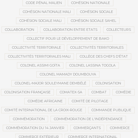
CODE PÉNAL MALIEN
COHÉSION NATIONALE
COHÉSION NATIONALE MALI
COHÉSION SOCIALE
COHÉSION SOCIALE MALI
COHÉSION SOCIALE SAHEL
COLLABORATION
COLLABORATION ENTRE ETATS
COLLECTEURS
COLLECTIF POUR LE DÉVELOPPEMENT DE BAKO
COLLECTIVITÉ TERRITORIALE
COLLECTIVITÉS TERRITORIALES
COLLECTIVITÉS TERRITORIALES MALI
COLLÈGE DES CHEFS D’ÉTAT
COLONEL ASSIMI GOÏTA
COLONEL LASSINA TOGOLA
COLONEL MAMADY DOUMBOUYA
COLONEL-MAJOR SOULEYMANE DEMBÉLÉ
COLONISATION
COLONISATION FRANÇAISE
COMATEX-SA
COMBAT
COMÉDIE
COMÉDIE AFRICAINE
COMITÉ DE PILOTAGE
COMITÉ INTERNATIONAL DE LA CROIX-ROUGE
COMMANDE PUBLIQUE
COMMÉMORATION
COMMÉMORATION DE L'INDÉPENDANCE
COMMÉMORATION DU 14 JANVIER
COMMERÇANTS
COMMERCE
COMMERCE EXTÉRIEUR
COMMERCE INTERNATIONAL