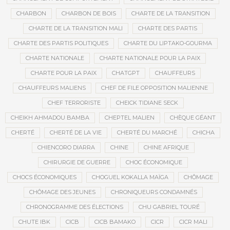
CHARBON
CHARBON DE BOIS
CHARTE DE LA TRANSITION
CHARTE DE LA TRANSITION MALI
CHARTE DES PARTIS
CHARTE DES PARTIS POLITIQUES
CHARTE DU LIPTAKO-GOURMA
CHARTE NATIONALE
CHARTE NATIONALE POUR LA PAIX
CHARTE POUR LA PAIX
CHATGPT
CHAUFFEURS
CHAUFFEURS MALIENS
CHEF DE FILE OPPOSITION MALIENNE
CHEF TERRORISTE
CHEICK TIDIANE SECK
CHEIKH AHMADOU BAMBA
CHEPTEL MALIEN
CHÈQUE GÉANT
CHERTÉ
CHERTÉ DE LA VIE
CHERTÉ DU MARCHÉ
CHICHA
CHIENCORO DIARRA
CHINE
CHINE AFRIQUE
CHIRURGIE DE GUERRE
CHOC ÉCONOMIQUE
CHOCS ÉCONOMIQUES
CHOGUEL KOKALLA MAÏGA
CHÔMAGE
CHÔMAGE DES JEUNES
CHRONIQUEURS CONDAMNÉS
CHRONOGRAMME DES ÉLECTIONS
CHU GABRIEL TOURÉ
CHUTE IBK
CICB
CICB BAMAKO
CICR
CICR MALI