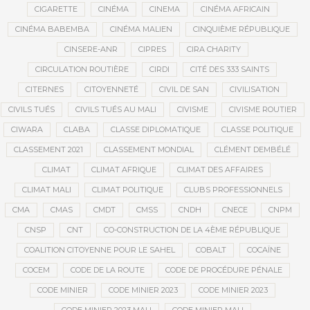
CIGARETTE
CINÉMA
CINEMA
CINÉMA AFRICAIN
CINÉMA BABEMBA
CINÉMA MALIEN
CINQUIÈME RÉPUBLIQUE
CINSERE-ANR
CIPRES
CIRA CHARITY
CIRCULATION ROUTIÈRE
CIRDI
CITÉ DES 333 SAINTS
CITERNES
CITOYENNETÉ
CIVIL DE SAN
CIVILISATION
CIVILS TUÉS
CIVILS TUÉS AU MALI
CIVISME
CIVISME ROUTIER
CIWARA
CLABA
CLASSE DIPLOMATIQUE
CLASSE POLITIQUE
CLASSEMENT 2021
CLASSEMENT MONDIAL
CLÉMENT DEMBÉLÉ
CLIMAT
CLIMAT AFRIQUE
CLIMAT DES AFFAIRES
CLIMAT MALI
CLIMAT POLITIQUE
CLUBS PROFESSIONNELS
CMA
CMAS
CMDT
CMSS
CNDH
CNECE
CNPM
CNSP
CNT
CO-CONSTRUCTION DE LA 4ÈME RÉPUBLIQUE
COALITION CITOYENNE POUR LE SAHEL
COBALT
COCAÏNE
COCEM
CODE DE LA ROUTE
CODE DE PROCÉDURE PÉNALE
CODE MINIER
CODE MINIER 2023
CODE MINIER 2023