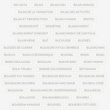
BIG DATA
BILAN
BILAN 2024
BILAN ANNUEL
BILAN DE LA TRANSITION
BILAN DES ACTIVITÉS
BILAN ET PERSPECTIVES
BILAN HUMAIN
BINTOU
BIODIVERSITÉ
BIOMÉTRIE
BLANCHIMENT
BLANCHIMENT D’ARGENT
BLANCHIMENT DE CAPITAUX
BLASPHÈME
BLÉ
BLÉ RUSSE
BLESSÉS
BLESSÉS DE GUERRE
BLESSURE FATOU DEMBÉLÉ
BLOCKCHAIN
BLOCUS
BLOCUS ÉCONOMIQUE
BLOGING
BNDA
BOAD
BOBO-DIOULASSO
BOGOLAN
BOKAR BIRO
BOKO HARAM
BOLA TINUBU
BONNE GOUVERNANCE
BOTSWANA
BOUARÉ FILY SISSOKO
BOUBACAR BOCOUM
BOUBACAR DIANÉ
BOUBACAR DOUMBIA
BOUBACAR MAO DIANÉ
BOUBOU CISSÉ
BOUGOUNI
BOULEVARD DE L’INDÉPENDANCE
BOULIKESSI
BOULKESSI
BOURAKÉBOUGOU
BOUREM
BOURÉMA KANSAYE
BOURSES
BOURSES D'ÉTUDES