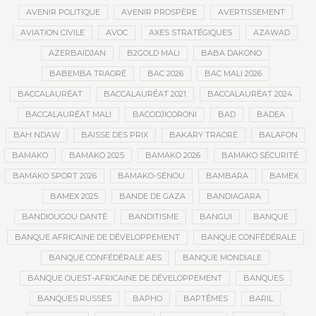
AVENIR POLITIQUE
AVENIR PROSPÈRE
AVERTISSEMENT
AVIATION CIVILE
AVOC
AXES STRATÉGIQUES
AZAWAD
AZERBAÏDJAN
B2GOLD MALI
BABA DAKONO
BABEMBA TRAORÉ
BAC 2026
BAC MALI 2026
BACCALAURÉAT
BACCALAURÉAT 2021
BACCALAURÉAT 2024
BACCALAURÉAT MALI
BACODJICORONI
BAD
BADEA
BAH NDAW
BAISSE DES PRIX
BAKARY TRAORÉ
BALAFON
BAMAKO
BAMAKO 2025
BAMAKO 2026
BAMAKO SÉCURITÉ
BAMAKO SPORT 2026
BAMAKO-SÉNOU
BAMBARA
BAMEX
BAMEX 2025
BANDE DE GAZA
BANDIAGARA
BANDIOUGOU DANTÉ
BANDITISME
BANGUI
BANQUE
BANQUE AFRICAINE DE DÉVELOPPEMENT
BANQUE CONFÉDÉRALE
BANQUE CONFÉDÉRALE AES
BANQUE MONDIALE
BANQUE OUEST-AFRICAINE DE DÉVELOPPEMENT
BANQUES
BANQUES RUSSES
BAPHO
BAPTÊMES
BARIL