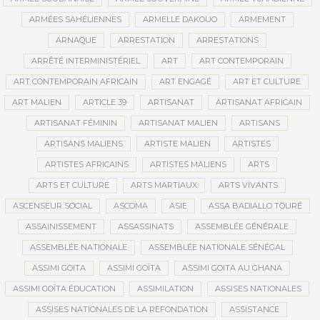
ARMÉES SAHÉLIENNES
ARMELLE DAKOUO
ARMEMENT
ARNAQUE
ARRESTATION
ARRESTATIONS
ARRÊTÉ INTERMINISTÉRIEL
ART
ART CONTEMPORAIN
ART CONTEMPORAIN AFRICAIN
ART ENGAGÉ
ART ET CULTURE
ART MALIEN
ARTICLE 39
ARTISANAT
ARTISANAT AFRICAIN
ARTISANAT FÉMININ
ARTISANAT MALIEN
ARTISANS
ARTISANS MALIENS
ARTISTE MALIEN
ARTISTES
ARTISTES AFRICAINS
ARTISTES MALIENS
ARTS
ARTS ET CULTURE
ARTS MARTIAUX
ARTS VIVANTS
ASCENSEUR SOCIAL
ASCOMA
ASIE
ASSA BADIALLO TOURÉ
ASSAINISSEMENT
ASSASSINATS
ASSEMBLÉE GÉNÉRALE
ASSEMBLÉE NATIONALE
ASSEMBLÉE NATIONALE SÉNÉGAL
ASSIMI GOITA
ASSIMI GOÏTA
ASSIMI GOITA AU GHANA
ASSIMI GOÏTA ÉDUCATION
ASSIMILATION
ASSISES NATIONALES
ASSISES NATIONALES DE LA REFONDATION
ASSISTANCE