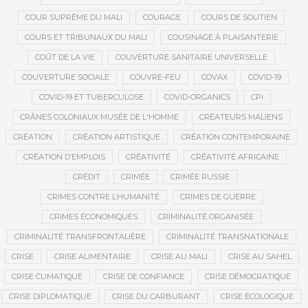
COUR SUPRÊME DU MALI
COURAGE
COURS DE SOUTIEN
COURS ET TRIBUNAUX DU MALI
COUSINAGE À PLAISANTERIE
COÛT DE LA VIE
COUVERTURE SANITAIRE UNIVERSELLE
COUVERTURE SOCIALE
COUVRE-FEU
COVAX
COVID-19
COVID-19 ET TUBERCULOSE
COVID-ORGANICS
CPI
CRÂNES COLONIAUX MUSÉE DE L'HOMME
CRÉATEURS MALIENS
CRÉATION
CRÉATION ARTISTIQUE
CRÉATION CONTEMPORAINE
CRÉATION D’EMPLOIS
CRÉATIVITÉ
CRÉATIVITÉ AFRICAINE
CRÉDIT
CRIMÉE
CRIMÉE RUSSIE
CRIMES CONTRE L’HUMANITÉ
CRIMES DE GUERRE
CRIMES ÉCONOMIQUES
CRIMINALITÉ ORGANISÉE
CRIMINALITÉ TRANSFRONTALIÈRE
CRIMINALITÉ TRANSNATIONALE
CRISE
CRISE ALIMENTAIRE
CRISE AU MALI
CRISE AU SAHEL
CRISE CLIMATIQUE
CRISE DE CONFIANCE
CRISE DÉMOCRATIQUE
CRISE DIPLOMATIQUE
CRISE DU CARBURANT
CRISE ÉCOLOGIQUE