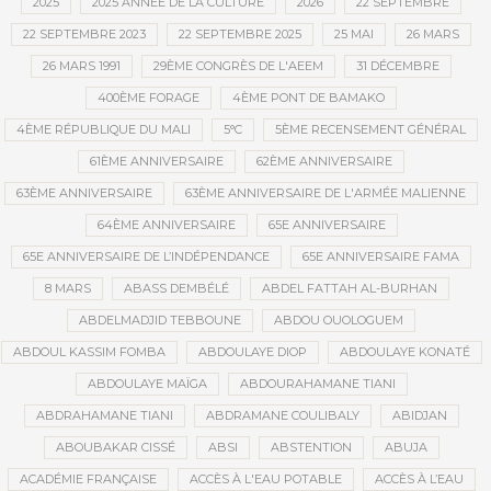
2025
2025 ANNÉE DE LA CULTURE
2026
22 SEPTEMBRE
22 SEPTEMBRE 2023
22 SEPTEMBRE 2025
25 MAI
26 MARS
26 MARS 1991
29ÈME CONGRÈS DE L'AEEM
31 DÉCEMBRE
400ÈME FORAGE
4ÈME PONT DE BAMAKO
4ÈME RÉPUBLIQUE DU MALI
5°C
5ÈME RECENSEMENT GÉNÉRAL
61ÈME ANNIVERSAIRE
62ÈME ANNIVERSAIRE
63ÈME ANNIVERSAIRE
63ÈME ANNIVERSAIRE DE L'ARMÉE MALIENNE
64ÈME ANNIVERSAIRE
65E ANNIVERSAIRE
65E ANNIVERSAIRE DE L’INDÉPENDANCE
65E ANNIVERSAIRE FAMA
8 MARS
ABASS DEMBÉLÉ
ABDEL FATTAH AL-BURHAN
ABDELMADJID TEBBOUNE
ABDOU OUOLOGUEM
ABDOUL KASSIM FOMBA
ABDOULAYE DIOP
ABDOULAYE KONATÉ
ABDOULAYE MAÏGA
ABDOURAHAMANE TIANI
ABDRAHAMANE TIANI
ABDRAMANE COULIBALY
ABIDJAN
ABOUBAKAR CISSÉ
ABSI
ABSTENTION
ABUJA
ACADÉMIE FRANÇAISE
ACCÈS À L'EAU POTABLE
ACCÈS À L’EAU