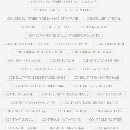
CONSEIL SUPÉRIEUR DE L'AGRICULTURE
CONSEIL SUPÉRIEUR DE LA DÉFENSE
CONSEIL SUPÉRIEUR DE LA MAGISTRATURE
CONSEILLER SPÉCIAL
CONSEILS
CONSÉQUENCES
CONSERVATION
CONSERVATOIRE BALLA FASSÉKÉ KOUYATÉ
CONSOLIDATION DE LA PAIX
CONSOMMATEURS
CONSOMMATION
CONSOMMATION DE DROGUE
CONSOMMATION LOCALE
CONSOMMER LOCAL
CONSTITUTION
CONSTITUTION DE 1992
CONSTITUTION DU 22 JUILLET 2023
CONSTRUCTION
CONSULTATION DES FORCES VIVES
CONSULTATION NATIONALE
CONTAMINATION ALIMENTAIRE
CONTENEURS BLOQUÉS
CONTENU LOCAL
CONTES INITIATIQUES PEULS
CONTESTATION
CONTESTATION POPULAIRE
CONTESTATIONS DES RÉSULTATS
CONTINUITÉ PÉDAGOGIQUE
CONTRACEPTION
CONTRADICTIONS
CONTRAT SOCIAL
CONTRÔLE MIGRATOIRE
CONTRÔLE ROUTIER
CONTRÔLE SOCIAL
CONTRÔLE TERRITORIAL
CONTROVERSE