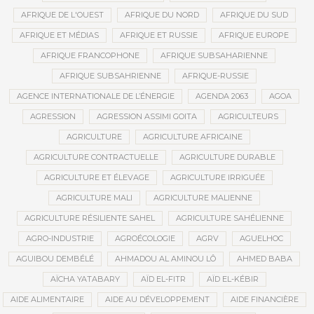
AFRIQUE DE L'OUEST
AFRIQUE DU NORD
AFRIQUE DU SUD
AFRIQUE ET MÉDIAS
AFRIQUE ET RUSSIE
AFRIQUE EUROPE
AFRIQUE FRANCOPHONE
AFRIQUE SUBSAHARIENNE
AFRIQUE SUBSAHRIENNE
AFRIQUE-RUSSIE
AGENCE INTERNATIONALE DE L’ÉNERGIE
AGENDA 2063
AGOA
AGRESSION
AGRESSION ASSIMI GOITA
AGRICULTEURS
AGRICULTURE
AGRICULTURE AFRICAINE
AGRICULTURE CONTRACTUELLE
AGRICULTURE DURABLE
AGRICULTURE ET ÉLEVAGE
AGRICULTURE IRRIGUÉE
AGRICULTURE MALI
AGRICULTURE MALIENNE
AGRICULTURE RÉSILIENTE SAHEL
AGRICULTURE SAHÉLIENNE
AGRO-INDUSTRIE
AGROÉCOLOGIE
AGRV
AGUELHOC
AGUIBOU DEMBÉLÉ
AHMADOU AL AMINOU LÔ
AHMED BABA
AÏCHA YATABARY
AÏD EL-FITR
AÏD EL-KÉBIR
AIDE ALIMENTAIRE
AIDE AU DÉVELOPPEMENT
AIDE FINANCIÈRE