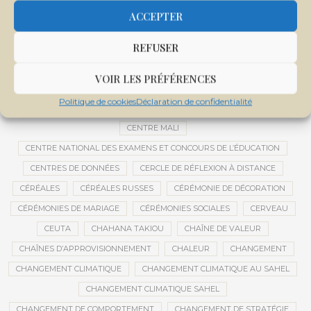
CEMAPI
CEN-SNESUP
CENOU
CENSURE
ACCEPTER
CENTRAFRIQUE
CENTRALE SOLAIRE
REFUSER
CENTRALE SOLAIRE DE SANANKOROBA
CENTRALES SOLAIRES
CENTRE D'INTELLIGENCE ARTIFICIELLE
VOIR LES PRÉFÉRENCES
CENTRE DE SANTÉ COMMUNAUTAIRE
CENTRE DU MALI
Politique de cookies
Déclaration de confidentialité
CENTRE INTERNATIONAL DE CONFÉRENCES DE BAMAKO
CENTRE MALI
CENTRE NATIONAL DES EXAMENS ET CONCOURS DE L’ÉDUCATION
CENTRES DE DONNÉES
CERCLE DE RÉFLEXION À DISTANCE
CÉRÉALES
CÉRÉALES RUSSES
CÉRÉMONIE DE DÉCORATION
CÉRÉMONIES DE MARIAGE
CÉRÉMONIES SOCIALES
CERVEAU
CEUTA
CHAHANA TAKIOU
CHAÎNE DE VALEUR
CHAÎNES D’APPROVISIONNEMENT
CHALEUR
CHANGEMENT
CHANGEMENT CLIMATIQUE
CHANGEMENT CLIMATIQUE AU SAHEL
CHANGEMENT CLIMATIQUE SAHEL
CHANGEMENT DE COMPORTEMENT
CHANGEMENT DE STRATÉGIE