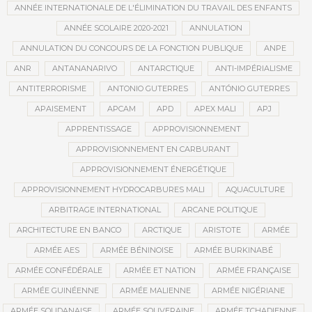
ANNÉE INTERNATIONALE DE L'ÉLIMINATION DU TRAVAIL DES ENFANTS
ANNÉE SCOLAIRE 2020-2021
ANNULATION
ANNULATION DU CONCOURS DE LA FONCTION PUBLIQUE
ANPE
ANR
ANTANANARIVO
ANTARCTIQUE
ANTI-IMPÉRIALISME
ANTITERRORISME
ANTONIO GUTERRES
ANTÓNIO GUTERRES
APAISEMENT
APCAM
APD
APEX MALI
APJ
APPRENTISSAGE
APPROVISIONNEMENT
APPROVISIONNEMENT EN CARBURANT
APPROVISIONNEMENT ÉNERGÉTIQUE
APPROVISIONNEMENT HYDROCARBURES MALI
AQUACULTURE
ARBITRAGE INTERNATIONAL
ARCANE POLITIQUE
ARCHITECTURE EN BANCO
ARCTIQUE
ARISTOTE
ARMÉE
ARMÉE AES
ARMÉE BÉNINOISE
ARMÉE BURKINABÉ
ARMÉE CONFÉDÉRALE
ARMÉE ET NATION
ARMÉE FRANÇAISE
ARMÉE GUINÉENNE
ARMÉE MALIENNE
ARMÉE NIGÉRIANE
ARMÉE SOUDANAISE
ARMÉE SOUVERAINE
ARMÉE TCHADIENNE