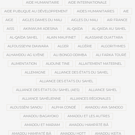
AIDE HUMANITAIRE
AIDE INTERNATIONALE
AIDE PUBLIQUE AU DÉVELOPPEMENT
AIDES HUMANITAIRES
AIE
AIGE
AIGLES DAMES DU MALI
AIGLES DU MALI
AIR FRANCE
AISS
AKINWUMI ADESINA
AL-QAÏDA
AL-QAÏDA AU SAHEL
AL-QAÏDA SAHEL
ALAIN MAUFINET
ALASSANE OUATTARA
ALFOUSSEYNI DIAWARA
ALGER
ALGÉRIE
ALGORITHMES
ALHAMDOU AG ILYÈNE
ALI BONGO ODIMBA
ALI FARKA TOURÉ
ALIMENTATION
ALIOUNE TINE
ALLAITEMENT MATERNEL
ALLEMAGNE
ALLIANCE DES ÉTATS DU SAHEL
ALLIANCE DES ETATS DU SAHEL
ALLIANCE DES ÉTATS DU SAHEL (AES)
ALLIANCE SAHEL
ALLIANCE SAHÉLIENNE
ALLIANCES RÉGIONALES
ALOUSSÉNI SANOU
ALPHA CONDÉ
AMADOU AYA SANOGO
AMADOU BAGAYOKO
AMADOU ET LES AUTRES
AMADOU ET MARIAM
AMADOU HAMPÂTÉ BÂ
AMADOU HAMPATÉ BÂ
AMADOU HOTT
AMADOU KEÏTA