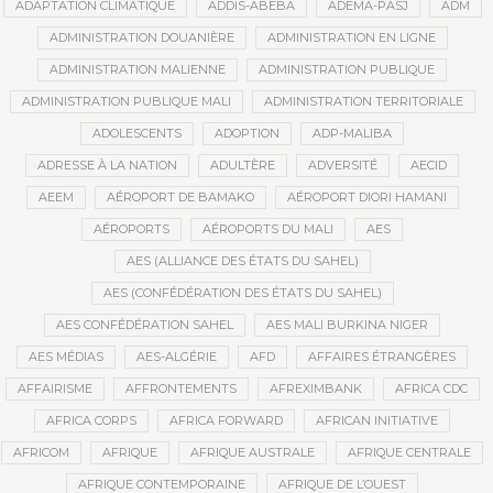
ADAPTATION CLIMATIQUE
ADDIS-ABEBA
ADEMA-PASJ
ADM
ADMINISTRATION DOUANIÈRE
ADMINISTRATION EN LIGNE
ADMINISTRATION MALIENNE
ADMINISTRATION PUBLIQUE
ADMINISTRATION PUBLIQUE MALI
ADMINISTRATION TERRITORIALE
ADOLESCENTS
ADOPTION
ADP-MALIBA
ADRESSE À LA NATION
ADULTÈRE
ADVERSITÉ
AECID
AEEM
AÉROPORT DE BAMAKO
AÉROPORT DIORI HAMANI
AÉROPORTS
AÉROPORTS DU MALI
AES
AES (ALLIANCE DES ÉTATS DU SAHEL)
AES (CONFÉDÉRATION DES ÉTATS DU SAHEL)
AES CONFÉDÉRATION SAHEL
AES MALI BURKINA NIGER
AES MÉDIAS
AES-ALGÉRIE
AFD
AFFAIRES ÉTRANGÈRES
AFFAIRISME
AFFRONTEMENTS
AFREXIMBANK
AFRICA CDC
AFRICA CORPS
AFRICA FORWARD
AFRICAN INITIATIVE
AFRICOM
AFRIQUE
AFRIQUE AUSTRALE
AFRIQUE CENTRALE
AFRIQUE CONTEMPORAINE
AFRIQUE DE L’OUEST