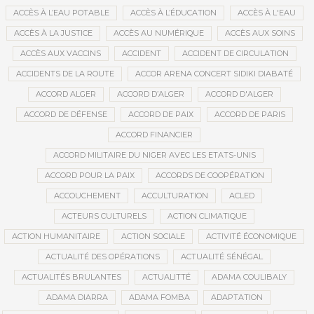
ACCÈS À L’EAU POTABLE
ACCÈS À L’ÉDUCATION
ACCÈS À L'EAU
ACCÈS À LA JUSTICE
ACCÈS AU NUMÉRIQUE
ACCÈS AUX SOINS
ACCÈS AUX VACCINS
ACCIDENT
ACCIDENT DE CIRCULATION
ACCIDENTS DE LA ROUTE
ACCOR ARENA CONCERT SIDIKI DIABATÉ
ACCORD ALGER
ACCORD D’ALGER
ACCORD D'ALGER
ACCORD DE DÉFENSE
ACCORD DE PAIX
ACCORD DE PARIS
ACCORD FINANCIER
ACCORD MILITAIRE DU NIGER AVEC LES ETATS-UNIS
ACCORD POUR LA PAIX
ACCORDS DE COOPÉRATION
ACCOUCHEMENT
ACCULTURATION
ACLED
ACTEURS CULTURELS
ACTION CLIMATIQUE
ACTION HUMANITAIRE
ACTION SOCIALE
ACTIVITÉ ÉCONOMIQUE
ACTUALITÉ DES OPÉRATIONS
ACTUALITÉ SÉNÉGAL
ACTUALITÉS BRULANTES
ACTUALITTÉ
ADAMA COULIBALY
ADAMA DIARRA
ADAMA FOMBA
ADAPTATION