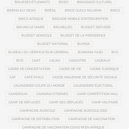
BOURSES ÉTUDIANTS
BOZO
BRASSAGE CULTUREL
BRÉMA ELY DICKO
BRÉSIL
BRICE OLIGUI NGUEMA
BRICS
BRICS AFRIQUE
BRIGADE MOBILE D’INTERVENTION
BRUNO LE MAIRE
BRUXELLES
BUDGET 2027-2029
BUDGET AGRICOLE
BUDGET DE LA PRÉSIDENCE
BUDGET NATIONAL
BUMDA
BUREAU DU VÉRIFICATEUR GÉNÉRAL
BURKINA FASO
BVG
BYD
CAAT
CACAO
CADASTRE
CADEAUX
CADRE DE CONCERTATION
CADRE DE VIE
CADRE JURIDIQUE
CAF
CAFÉ PHILO
CAISSE MALIENNE DE SÉCURITÉ SOCIALE
CALENDRIER COUPE DU MONDE
CALENDRIER ÉLECTORAL
CAMEROUN
CAMIONS-CITERNES
CAMP COMPÉTITION MALI
CAMP DE RÉFUGIÉS
CAMP DES DÉPLACÉS
CAMP MILITAIRE
CAMPAGNE AGRICOLE
CAMPAGNE AGRICOLE 2025
CAMPAGNE DE DISTRIBUTION
CAMPAGNE DE VACCINATION
CAMPAGNE DE VACCINATION COVID-19 EN AFRIQUE