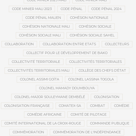
CODE MINIER 2023 MALI
CODE MINIER MALI
CODE MINIER MALI 2023
CODE PÉNAL
CODE PÉNAL 2024
CODE PÉNAL MALIEN
COHÉSION NATIONALE
COHÉSION NATIONALE MALI
COHÉSION SOCIALE
COHÉSION SOCIALE MALI
COHÉSION SOCIALE SAHEL
COLLABORATION
COLLABORATION ENTRE ETATS
COLLECTEURS
COLLECTIF POUR LE DÉVELOPPEMENT DE BAKO
COLLECTIVITÉ TERRITORIALE
COLLECTIVITÉS TERRITORIALES
COLLECTIVITÉS TERRITORIALES MALI
COLLÈGE DES CHEFS D’ÉTAT
COLONEL ASSIMI GOÏTA
COLONEL LASSINA TOGOLA
COLONEL MAMADY DOUMBOUYA
COLONEL-MAJOR SOULEYMANE DEMBÉLÉ
COLONISATION
COLONISATION FRANÇAISE
COMATEX-SA
COMBAT
COMÉDIE
COMÉDIE AFRICAINE
COMITÉ DE PILOTAGE
COMITÉ INTERNATIONAL DE LA CROIX-ROUGE
COMMANDE PUBLIQUE
COMMÉMORATION
COMMÉMORATION DE L'INDÉPENDANCE