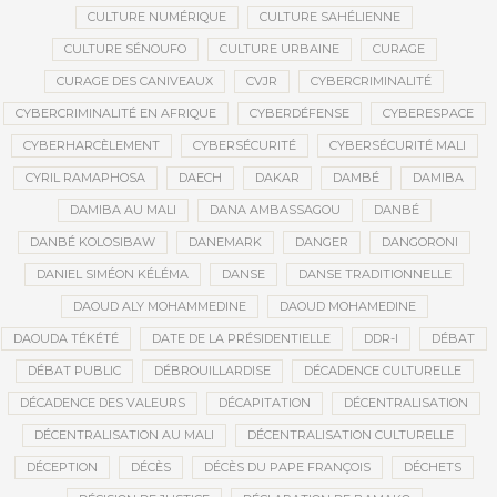
CULTURE NUMÉRIQUE
CULTURE SAHÉLIENNE
CULTURE SÉNOUFO
CULTURE URBAINE
CURAGE
CURAGE DES CANIVEAUX
CVJR
CYBERCRIMINALITÉ
CYBERCRIMINALITÉ EN AFRIQUE
CYBERDÉFENSE
CYBERESPACE
CYBERHARCÈLEMENT
CYBERSÉCURITÉ
CYBERSÉCURITÉ MALI
CYRIL RAMAPHOSA
DAECH
DAKAR
DAMBÉ
DAMIBA
DAMIBA AU MALI
DANA AMBASSAGOU
DANBÉ
DANBÉ KOLOSIBAW
DANEMARK
DANGER
DANGORONI
DANIEL SIMÉON KÉLÉMA
DANSE
DANSE TRADITIONNELLE
DAOUD ALY MOHAMMEDINE
DAOUD MOHAMEDINE
DAOUDA TÉKÉTÉ
DATE DE LA PRÉSIDENTIELLE
DDR-I
DÉBAT
DÉBAT PUBLIC
DÉBROUILLARDISE
DÉCADENCE CULTURELLE
DÉCADENCE DES VALEURS
DÉCAPITATION
DÉCENTRALISATION
DÉCENTRALISATION AU MALI
DÉCENTRALISATION CULTURELLE
DÉCEPTION
DÉCÈS
DÉCÈS DU PAPE FRANÇOIS
DÉCHETS