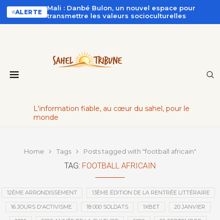
Mali : Danbé Bulon, un nouvel espace pour
ALERTE
transmettre les valeurs socioculturelles
L'information fiable, au cœur du sahel, pour le
monde
Home
Tags
Posts tagged with "football africain"
TAG:
FOOTBALL AFRICAIN
12ÈME ARRONDISSEMENT
13ÈME ÉDITION DE LA RENTRÉE LITTÉRAIRE
16 JOURS D'ACTIVISME
18 000 SOLDATS
1XBET
20 JANVIER