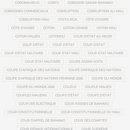
CORONAVIRUS
CORPS
CORRIDOR DAKAR-BAMAKO
CORRIDORS COMMERCIAUX
CORRUPTION
CORRUPTION AU MALI
CORRUPTION MALI
COSTA RICA
CÔTE D’IVOIRE
CÔTE D'IVOIRE
COTON
COTON GRAINE
COTON MALI
COTON MALIEN
COTONOU
COUP D'ETAT AU NIGER
COUP D’ÉTAT
COUP D'ÉTAT
COUP D'ETAT
COUP D'ETAT MILITAIRE
COUP ETAT MALI
COUP ETAT MILITAIRE
COUP ÉTAT MILITAIRE
COUPE ASSIMI GOÏTA
COUPE D'AFRIQUE DES NATIONS
COUPE D’AFRIQUE DES NATIONS
COUPE D’AFRIQUE DES NATIONS FÉMININE 2026
COUPE DU MONDE
COUPE DU MONDE 2026
COUPLE
COUPLE MALIEN
COUPLES MALIENS
COUPS D’ÉTAT
COUPS D'ETAT
COUPURE ÉLECTRIQUE
COUR ASSISES DE BAMAKO
COUR CONSTITUTIONNELLE
COUR CONSTITUTIONNELLE DU MALI
COUR D’APPEL DE BAMAKO
COUR DES COMPTES
COUR PÉNALE INTERNATIONALE
COUR SUPRÊME