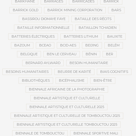
BARKHANE
BARRAGES
BARRICADES
BARRICK
BARRICK GOLD
BARRICK MINING CORPORATION
BARS
BASSIROU DIOMAYE FAYE
BATAILLE DES RÉCITS
BATAILLE INFORMATIONNELLE
BATAILLON TCHADIEN
BATTERIES ÉLECTRIQUES
BATTERIES LITHIUM
BAUXITE
BAZOUM
BCEAO
BCID-AES
BEIJING
BELÉM
BELGIQUE
BEN LE CERVEAU
BÉNIN
BER
BERNARD AYLWARD
BESOIN HUMANITAIRE
BESOINS HUMANITAIRES
BEURRE DE KARITÉ
BIAIS COGNITIFS
BIBLIOTHÈQUES
BICÉPHALISME
BIEN-ÊTRE
BIENNALE AFRICAINE DE LA PHOTOGRAPHIE
BIENNALE ARTISTIQUE ET CULTURELLE
BIENNALE ARTISTIQUE ET CULTURELLE 2025
BIENNALE ARTISTIQUE ET CULTURELLE DE TOMBOUCTOU 2025
BIENNALE ARTISTIQUE ET CULTURELLE TOMBOUCTOU 2025
BIENNALE DE TOMBOUCTOU
BIENNALE SPORTIVE MALI