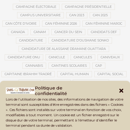
CAMPAGNE ÉLECTORALE
CAMPAGNE PRÉSIDENTIELLE
CAMPUS UNIVERSITAIRE
CAN 2023
CAN 2025
CAN CÔTE D'IVOIRE
CAN FÉMININE 2026
CAN FÉMININE MAROC
CANADA
CANAM
CANCER DU SEIN
CANDIDATS DEF
CANDIDATURE
CANDIDATURE D'OUSMANE SONKO
CANDIDATURE DE ALASSANE DRAMANE OUATTARA
CANDIDATURE ONU
CANICULE
CANICULES
CANIVEAUX
CANNABIS
CANTINES SCOLAIRES
CAP
CAPITAINE IBRAHIM TRAORÉ
CAPITAL HUMAIN
CAPITAL SOCIAL
CAPITOLE
CARBURANT
CARBURANT MALI
Politique de
CARTE D’IDENTITÉ BIOMÉTRIQUE
CARTE NINA
CARTONS ROUGES
confidentialité
Lors de l’utilisation de nos sites, des informations de navigation de votre
CASABLANCA
CATASTROPHE
CATASTROPHE NATURELLE
terminal sont susceptibles d’être enregistrées dans des fichiers « Cookies
CATASTROPHES CLIMATIQUES
CATASTROPHES NATURELLES
». Ces fichiers sont installés sur votre terminal en fonction de vos choix,
modifiables à tout moment. Un cookie est un fichier enregistré sur le
CAUTION 10 000 DOLLARS
CAUTION DE VISA
CDAT
CECOGEC
disque dur de votre terminal, permettant à l’émetteur d’identifier le
CÉDÉAO
CEDEAO
CEI
CÉLÉBRATION NATIONALE
CEMAC
terminal pendant sa durée de validation.