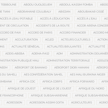
D TEBBOUNE
ABDOU OUOLOGUEM
ABDOUL KASSIM FOMBA
ABDO
 TIANI
ABDRAMANE COULIBALY
ABIDJAN
ABOUBAKAR CISSÉ
ACCÈS À L’EAU POTABLE
ACCÈS À L’ÉDUCATION
ACCÈS À L'EAU
AC
DENT DE CIRCULATION
ACCIDENTS DE LA ROUTE
ACCOR ARENA CONCERT
CCORD DE PAIX
ACCORD DE PARIS
ACCORD FINANCIER
ACCORD MI
MENT
ACCULTURATION
ACLED
ACTEURS CULTURELS
ACTION
ONS
ACTUALITÉ SÉNÉGAL
ACTUALITÉS BRULANTES
ACTUALITTÉ
ADDIS-ABEBA
ADEMA-PASJ
ADM
ADMINISTRATION DOUANIÈ
NISTRATION PUBLIQUE MALI
ADMINISTRATION TERRITORIALE
ADOLES
AEEM
AÉROPORT DE BAMAKO
AÉROPORT DIORI HAMANI
AÉROPO
S DU SAHEL)
AES CONFÉDÉRATION SAHEL
AES MALI BURKINA NIGER
XIMBANK
AFRICA CDC
AFRICA CORPS
AFRICA FORWARD
AFRI
E
AFRIQUE DE L’OUEST
AFRIQUE DE L'OUEST
AFRIQUE DU NORD
UE FRANCOPHONE
AFRIQUE SUBSAHARIENNE
AFRIQUE SUBSAHRIEN
AGRESSION
AGRESSION ASSIMI GOITA
AGRICULTEURS
AGRIC