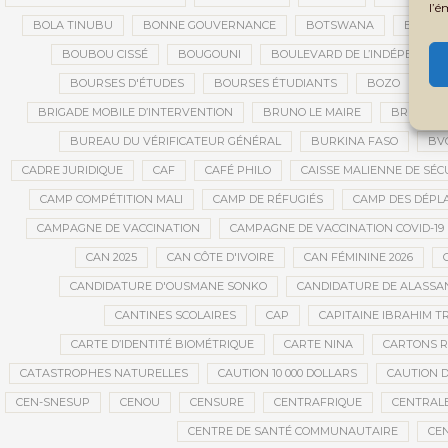
l’é
BOLA TINUBU
BONNE GOUVERNANCE
BOTSWANA
BOUARÉ
BOUBOU CISSÉ
BOUGOUNI
BOULEVARD DE L’INDÉPENDAN
BOURSES D'ÉTUDES
BOURSES ÉTUDIANTS
BOZO
BR
BRIGADE MOBILE D’INTERVENTION
BRUNO LE MAIRE
BRUXELL
BUREAU DU VÉRIFICATEUR GÉNÉRAL
BURKINA FASO
BV
CADRE JURIDIQUE
CAF
CAFÉ PHILO
CAISSE MALIENNE DE SÉC
CAMP COMPÉTITION MALI
CAMP DE RÉFUGIÉS
CAMP DES DÉPL
CAMPAGNE DE VACCINATION
CAMPAGNE DE VACCINATION COVID-19
CAN 2025
CAN CÔTE D'IVOIRE
CAN FÉMININE 2026
CANDIDATURE D'OUSMANE SONKO
CANDIDATURE DE ALASS
CANTINES SCOLAIRES
CAP
CAPITAINE IBRAHIM T
CARTE D’IDENTITÉ BIOMÉTRIQUE
CARTE NINA
CARTONS 
CATASTROPHES NATURELLES
CAUTION 10 000 DOLLARS
CAUTION D
CEN-SNESUP
CENOU
CENSURE
CENTRAFRIQUE
CENTRALE
CENTRE DE SANTÉ COMMUNAUTAIRE
CE