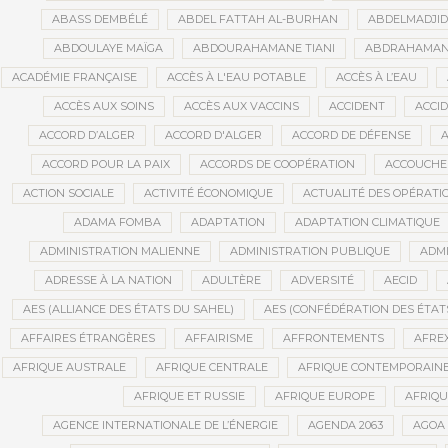
ABASS DEMBÉLÉ
ABDEL FATTAH AL-BURHAN
ABDELMADJI
ABDOULAYE MAÏGA
ABDOURAHAMANE TIANI
ABDRAHAMANE
ACADÉMIE FRANÇAISE
ACCÈS À L'EAU POTABLE
ACCÈS À L’EAU
ACCÈS AUX SOINS
ACCÈS AUX VACCINS
ACCIDENT
ACCI
ACCORD D’ALGER
ACCORD D'ALGER
ACCORD DE DÉFENSE
A
ACCORD POUR LA PAIX
ACCORDS DE COOPÉRATION
ACCOUCHE
ACTION SOCIALE
ACTIVITÉ ÉCONOMIQUE
ACTUALITÉ DES OPÉRATI
ADAMA FOMBA
ADAPTATION
ADAPTATION CLIMATIQUE
ADMINISTRATION MALIENNE
ADMINISTRATION PUBLIQUE
ADMI
ADRESSE À LA NATION
ADULTÈRE
ADVERSITÉ
AECID
AES (ALLIANCE DES ÉTATS DU SAHEL)
AES (CONFÉDÉRATION DES ÉTAT
AFFAIRES ÉTRANGÈRES
AFFAIRISME
AFFRONTEMENTS
AFRE
AFRIQUE AUSTRALE
AFRIQUE CENTRALE
AFRIQUE CONTEMPORAIN
AFRIQUE ET RUSSIE
AFRIQUE EUROPE
AFRIQ
AGENCE INTERNATIONALE DE L’ÉNERGIE
AGENDA 2063
AGOA