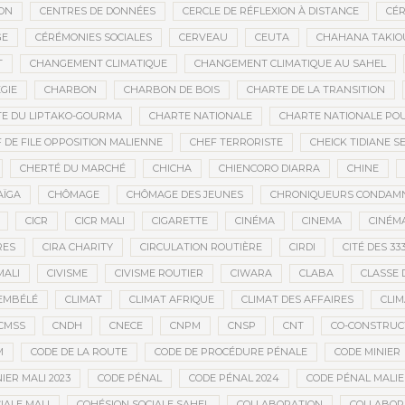
ON
CENTRES DE DONNÉES
CERCLE DE RÉFLEXION À DISTANCE
CÉR
GE
CÉRÉMONIES SOCIALES
CERVEAU
CEUTA
CHAHANA TAKIO
T
CHANGEMENT CLIMATIQUE
CHANGEMENT CLIMATIQUE AU SAHEL
GIE
CHARBON
CHARBON DE BOIS
CHARTE DE LA TRANSITION
E DU LIPTAKO-GOURMA
CHARTE NATIONALE
CHARTE NATIONALE POU
 DE FILE OPPOSITION MALIENNE
CHEF TERRORISTE
CHEICK TIDIANE S
CHERTÉ DU MARCHÉ
CHICHA
CHIENCORO DIARRA
CHINE
AÏGA
CHÔMAGE
CHÔMAGE DES JEUNES
CHRONIQUEURS CONDAM
CICR
CICR MALI
CIGARETTE
CINÉMA
CINEMA
CINÉMA
RES
CIRA CHARITY
CIRCULATION ROUTIÈRE
CIRDI
CITÉ DES 33
MALI
CIVISME
CIVISME ROUTIER
CIWARA
CLABA
CLASSE 
EMBÉLÉ
CLIMAT
CLIMAT AFRIQUE
CLIMAT DES AFFAIRES
CLIM
CMSS
CNDH
CNECE
CNPM
CNSP
CNT
CO-CONSTRUC
M
CODE DE LA ROUTE
CODE DE PROCÉDURE PÉNALE
CODE MINIER
IER MALI 2023
CODE PÉNAL
CODE PÉNAL 2024
CODE PÉNAL MALI
IALE MALI
COHÉSION SOCIALE SAHEL
COLLABORATION
COLLABOR