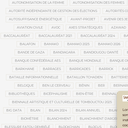
AUTONOMISATION DE LA FEMME
AUTONOMISATION DES FEMMES
AUTORITÉ INDÉPENDANTE DE GESTION DES ÉLECTIONS
AUTORITÉS C
AUTOSUFFISANCE ÉNERGÉTIQUE
AVANT-PROJET
AVENIR DES J
AVIATION CIVILE
AVOC
AXES STRATÉGIQUES
AZAWAD
BACCALAURÉAT
BACCALAURÉAT 2021
BACCALAURÉAT 2024
BA
BALAFON
BAMAKO
BAMAKO 2025
BAMAKO 2026
BANDE DE GAZA
BANDIAGARA
BANDIOUGOU DANTÉ
BANQUE CONFÉDÉRALE AES
BANQUE MONDIALE
BANQUE OU
BARKHANE
BARRAGES
BARRICADES
BARRICK
BAR
BATAILLE INFORMATIONNELLE
BATAILLON TCHADIEN
BATTERIE
BELGIQUE
BEN LE CERVEAU
BÉNIN
BER
BERNAR
BIBLIOTHÈQUES
BICÉPHALISME
BIEN-ÊTRE
BIENNALE AFRI
BIENNALE ARTISTIQUE ET CULTURELLE DE TOMBOUCTOU 2025
BIE
Lor
BIG DATA
BILAN
BILAN 2024
BILAN ANNUEL
BILAN DE L
son
BIOMÉTRIE
BLANCHIMENT
BLANCHIMENT D’ARGENT
ins
coo
BLESSURE FATOU DEMBÉLÉ
BLOCKCHAIN
BLOCUS
BLOCUS É