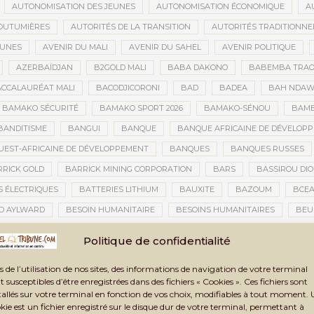
AUTONOMISATION DES JEUNES
AUTONOMISATION ÉCONOMIQUE
A
OUTUMIÈRES
AUTORITÉS DE LA TRANSITION
AUTORITÉS TRADITIONNE
EUNES
AVENIR DU MALI
AVENIR DU SAHEL
AVENIR POLITIQUE
AZERBAÏDJAN
B2GOLD MALI
BABA DAKONO
BABEMBA TRAO
CCALAURÉAT MALI
BACODJICORONI
BAD
BADEA
BAH NDA
BAMAKO SÉCURITÉ
BAMAKO SPORT 2026
BAMAKO-SÉNOU
BAM
BANDITISME
BANGUI
BANQUE
BANQUE AFRICAINE DE DÉVELOP
EST-AFRICAINE DE DÉVELOPPEMENT
BANQUES
BANQUES RUSSES
RICK GOLD
BARRICK MINING CORPORATION
BARS
BASSIROU DIO
S ÉLECTRIQUES
BATTERIES LITHIUM
BAUXITE
BAZOUM
BCE
D AYLWARD
BESOIN HUMANITAIRE
BESOINS HUMANITAIRES
BEU
CAINE DE LA PHOTOGRAPHIE
BIENNALE ARTISTIQUE ET CULTURELLE
B
Politique de confidentialité
NNALE ARTISTIQUE ET CULTURELLE TOMBOUCTOU 2025
BIENNALE DE TOM
s de l’utilisation de nos sites, des informations de navigation de votre terminal
A TRANSITION
BILAN DES ACTIVITÉS
BILAN ET PERSPECTIVES
BIL
t susceptibles d’être enregistrées dans des fichiers « Cookies ». Ces fichiers sont
BLANCHIMENT DE CAPITAUX
BLASPHÈME
BLÉ
BLÉ RUSSE
tallés sur votre terminal en fonction de vos choix, modifiables à tout moment.
kie est un fichier enregistré sur le disque dur de votre terminal, permettant à
CONOMIQUE
BLOGING
BNDA
BOAD
BOBO-DIOULASSO
BO