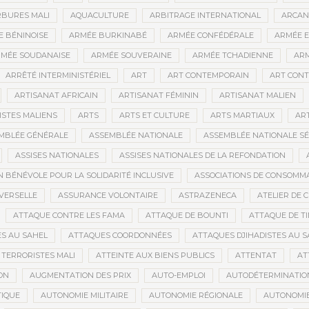
BURES MALI
AQUACULTURE
ARBITRAGE INTERNATIONAL
ARCAN
 BÉNINOISE
ARMÉE BURKINABÉ
ARMÉE CONFÉDÉRALE
ARMÉE E
MÉE SOUDANAISE
ARMÉE SOUVERAINE
ARMÉE TCHADIENNE
ARM
ARRÊTÉ INTERMINISTÉRIEL
ART
ART CONTEMPORAIN
ART CONT
ARTISANAT AFRICAIN
ARTISANAT FÉMININ
ARTISANAT MALIEN
ISTES MALIENS
ARTS
ARTS ET CULTURE
ARTS MARTIAUX
AR
MBLÉE GÉNÉRALE
ASSEMBLÉE NATIONALE
ASSEMBLÉE NATIONALE S
ASSISES NATIONALES
ASSISES NATIONALES DE LA REFONDATION
N BÉNÉVOLE POUR LA SOLIDARITÉ INCLUSIVE
ASSOCIATIONS DE CONSOMM
VERSELLE
ASSURANCE VOLONTAIRE
ASTRAZENECA
ATELIER DE 
ATTAQUE CONTRE LES FAMA
ATTAQUE DE BOUNTI
ATTAQUE DE T
S AU SAHEL
ATTAQUES COORDONNÉES
ATTAQUES DJIHADISTES AU S
TERRORISTES MALI
ATTEINTE AUX BIENS PUBLICS
ATTENTAT
AT
ON
AUGMENTATION DES PRIX
AUTO-EMPLOI
AUTODÉTERMINATIO
IQUE
AUTONOMIE MILITAIRE
AUTONOMIE RÉGIONALE
AUTONOMIE