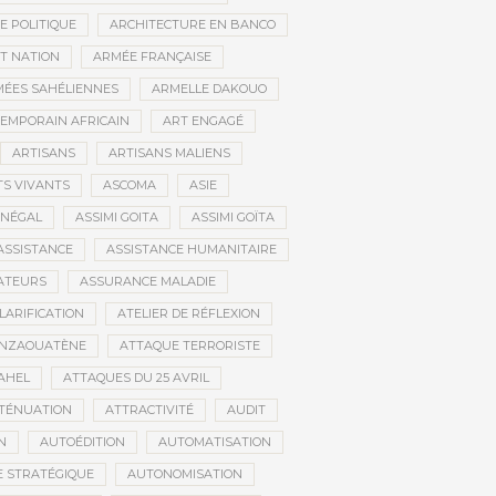
E POLITIQUE
ARCHITECTURE EN BANCO
T NATION
ARMÉE FRANÇAISE
ÉES SAHÉLIENNES
ARMELLE DAKOUO
EMPORAIN AFRICAIN
ART ENGAGÉ
ARTISANS
ARTISANS MALIENS
TS VIVANTS
ASCOMA
ASIE
ÉNÉGAL
ASSIMI GOITA
ASSIMI GOÏTA
ASSISTANCE
ASSISTANCE HUMANITAIRE
ATEURS
ASSURANCE MALADIE
CLARIFICATION
ATELIER DE RÉFLEXION
INZAOUATÈNE
ATTAQUE TERRORISTE
AHEL
ATTAQUES DU 25 AVRIL
TÉNUATION
ATTRACTIVITÉ
AUDIT
N
AUTOÉDITION
AUTOMATISATION
 STRATÉGIQUE
AUTONOMISATION