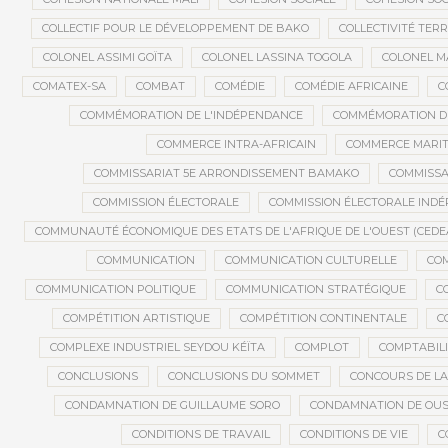
COLLECTIF POUR LE DÉVELOPPEMENT DE BAKO
COLLECTIVITÉ TERR
COLONEL ASSIMI GOÏTA
COLONEL LASSINA TOGOLA
COLONEL 
COMATEX-SA
COMBAT
COMÉDIE
COMÉDIE AFRICAINE
C
COMMÉMORATION DE L'INDÉPENDANCE
COMMÉMORATION DU
COMMERCE INTRA-AFRICAIN
COMMERCE MARIT
COMMISSARIAT 5E ARRONDISSEMENT BAMAKO
COMMISSA
COMMISSION ÉLECTORALE
COMMISSION ÉLECTORALE IND
COMMUNAUTÉ ÉCONOMIQUE DES ETATS DE L'AFRIQUE DE L'OUEST (CEDE
COMMUNICATION
COMMUNICATION CULTURELLE
COM
COMMUNICATION POLITIQUE
COMMUNICATION STRATÉGIQUE
C
COMPÉTITION ARTISTIQUE
COMPÉTITION CONTINENTALE
C
COMPLEXE INDUSTRIEL SEYDOU KÉÏTA
COMPLOT
COMPTABILI
CONCLUSIONS
CONCLUSIONS DU SOMMET
CONCOURS DE LA
CONDAMNATION DE GUILLAUME SORO
CONDAMNATION DE OU
CONDITIONS DE TRAVAIL
CONDITIONS DE VIE
C