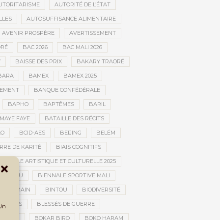
UTORITARISME
AUTORITÉ DE L’ÉTAT
LLES
AUTOSUFFISANCE ALIMENTAIRE
AVENIR PROSPÈRE
AVERTISSEMENT
RÉ
BAC 2026
BAC MALI 2026
W
BAISSE DES PRIX
BAKARY TRAORÉ
BARA
BAMEX
BAMEX 2025
PEMENT
BANQUE CONFÉDÉRALE
BAPHO
BAPTÊMES
BARIL
MAYE FAYE
BATAILLE DES RÉCITS
AO
BCID-AES
BEIJING
BELÉM
RRE DE KARITÉ
BIAIS COGNITIFS
IENNALE ARTISTIQUE ET CULTURELLE 2025
BOUCTOU
BIENNALE SPORTIVE MALI
AN HUMAIN
BINTOU
BIODIVERSITÉ
BLESSÉS
BLESSÉS DE GUERRE
 Un
GOLAN
BOKAR BIRO
BOKO HARAM