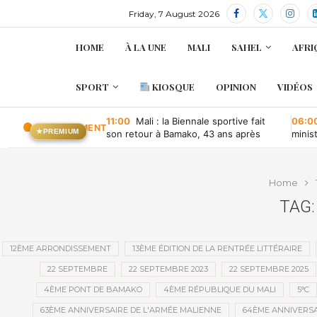
Friday, 7 August 2026
HOME
À LA UNE
MALI
SAHEL
AFRI
SPORT
KIOSQUE
OPINION
VIDÉOS
11:00
Mali : la Biennale sportive fait
06:0
EN CE MOMENT
★
PREMIUM
son retour à Bamako, 43 ans après
minis
retou
Home
TAG:
12ÈME ARRONDISSEMENT
13ÈME ÉDITION DE LA RENTRÉE LITTÉRAIRE
22 SEPTEMBRE
22 SEPTEMBRE 2023
22 SEPTEMBRE 2025
4ÈME PONT DE BAMAKO
4ÈME RÉPUBLIQUE DU MALI
5°C
63ÈME ANNIVERSAIRE DE L'ARMÉE MALIENNE
64ÈME ANNIVERSA