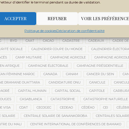
metteur d’identifier le terminal pendant sa durée de validation.
 FILY SISSOKO
BOUBACAR BOCOUM
BOUBACAR DIANÉ
BOUBAC
CE
BOULIKESSI
BOULKESSI
BOURAKÉBOUGOU
BOUREM
ACCEPTER
REFUSER
VOIR LES PRÉFÉRENCE
ASSAGE CULTUREL
BRÉMA ELY DICKO
BRÉSIL
BRICE OLIGUI NGU
Politique de cookies
Déclaration de confidentialité
ES
BUDGET 2027-2029
BUDGET AGRICOLE
BUDGET DE LA PRÉSIDE
G
BYD
CAAT
CACAO
CADASTRE
CADEAUX
CADRE DE
URITÉ SOCIALE
CALENDRIER COUPE DU MONDE
CALENDRIER ÉLECTOR
ACÉS
CAMP MILITAIRE
CAMPAGNE AGRICOLE
CAMPAGNE AGRICOLE
 EN AFRIQUE
CAMPAGNE ÉLECTORALE
CAMPAGNE PRÉSIDENTIELLE
CAN FÉMININE MAROC
CANADA
CANAM
CANCER DU SEIN
CAN
ANE DRAMANE OUATTARA
CANDIDATURE ONU
CANICULE
CANICUL
RAORÉ
CAPITAL HUMAIN
CAPITAL SOCIAL
CAPITOLE
CARBUR
ROUGES
CASABLANCA
CATASTROPHE
CATASTROPHE NATURELLE
E VISA
CDAT
CECOGEC
CEDEAO
CÉDÉAO
CEI
CÉLÉBR
 SOLAIRE
CENTRALE SOLAIRE DE SANANKOROBA
CENTRALES SOLAIR
NTRE DU MALI
CENTRE INTERNATIONAL DE CONFÉRENCES DE BAMAKO