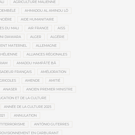
ALI
AGRICULTURE MALIENNE
 DEMBÉLÉ
AHMADOU AL AMINOU LÔ
NCIÈRE
AIDE HUMANITAIRE
ES DU MALI
AIR FRANCE
AISS
NI DIAWARA
ALGER
ALGÉRIE
MENT MATERNEL
ALLEMAGNE
AHÉLIENNE
ALLIANCES RÉGIONALES
RIAM
AMADOU HAMPÂTÉ BÂ
SADEUR FRANÇAIS
AMÉLIORATION
GRICOLES
AMENDE
AMITIÉ
ANASER
ANCIEN PREMIER MINISTRE
UCATION ET DE LA CULTURE
ANNÉE DE LA CULTURE 2025
021
ANNULATION
TITERRORISME
ANTÓNIO GUTERRES
ROVISIONNEMENT EN CARBURANT