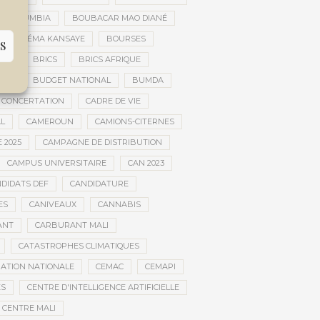
AR DOUMBIA
BOUBACAR MAO DIANÉ
BOURÉMA KANSAYE
BOURSES
S
EMA
BRICS
BRICS AFRIQUE
NCE
BUDGET NATIONAL
BUMDA
 CONCERTATION
CADRE DE VIE
AL
CAMEROUN
CAMIONS-CITERNES
 2025
CAMPAGNE DE DISTRIBUTION
CAMPUS UNIVERSITAIRE
CAN 2023
DIDATS DEF
CANDIDATURE
ES
CANIVEAUX
CANNABIS
ANT
CARBURANT MALI
CATASTROPHES CLIMATIQUES
ATION NATIONALE
CEMAC
CEMAPI
ES
CENTRE D'INTELLIGENCE ARTIFICIELLE
CENTRE MALI