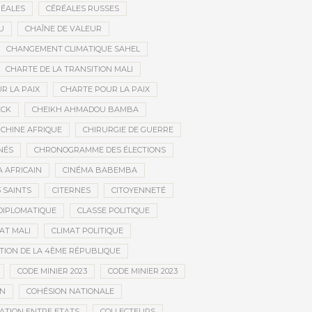
ÉALES
CÉRÉALES RUSSES
U
CHAÎNE DE VALEUR
CHANGEMENT CLIMATIQUE SAHEL
CHARTE DE LA TRANSITION MALI
R LA PAIX
CHARTE POUR LA PAIX
ECK
CHEIKH AHMADOU BAMBA
CHINE AFRIQUE
CHIRURGIE DE GUERRE
NÉS
CHRONOGRAMME DES ÉLECTIONS
 AFRICAIN
CINÉMA BABEMBA
3 SAINTS
CITERNES
CITOYENNETÉ
DIPLOMATIQUE
CLASSE POLITIQUE
AT MALI
CLIMAT POLITIQUE
TION DE LA 4ÈME RÉPUBLIQUE
CODE MINIER 2023
CODE MINIER 2023
EN
COHÉSION NATIONALE
ATION ENTRE ETATS
COLLECTEURS