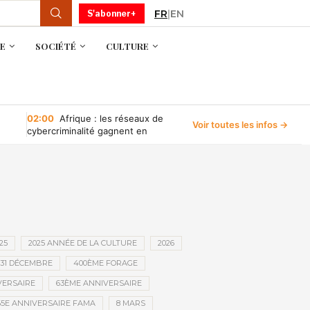
FR
|
EN
S'abonner+
E
SOCIÉTÉ
CULTURE
02:00
Afrique : les réseaux de
Voir toutes les infos →
cybercriminalité gagnent en
puissance, selon INTERPOL
25
2025 ANNÉE DE LA CULTURE
2026
31 DÉCEMBRE
400ÈME FORAGE
VERSAIRE
63ÈME ANNIVERSAIRE
65E ANNIVERSAIRE FAMA
8 MARS