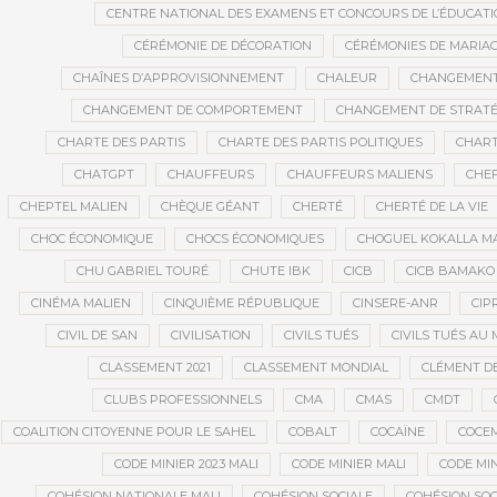
CENTRE NATIONAL DES EXAMENS ET CONCOURS DE L’ÉDUCATI
CÉRÉMONIE DE DÉCORATION
CÉRÉMONIES DE MARIA
CHAÎNES D’APPROVISIONNEMENT
CHALEUR
CHANGEMEN
CHANGEMENT DE COMPORTEMENT
CHANGEMENT DE STRATÉ
CHARTE DES PARTIS
CHARTE DES PARTIS POLITIQUES
CHART
CHATGPT
CHAUFFEURS
CHAUFFEURS MALIENS
CHEF
CHEPTEL MALIEN
CHÈQUE GÉANT
CHERTÉ
CHERTÉ DE LA VIE
CHOC ÉCONOMIQUE
CHOCS ÉCONOMIQUES
CHOGUEL KOKALLA M
CHU GABRIEL TOURÉ
CHUTE IBK
CICB
CICB BAMAKO
CINÉMA MALIEN
CINQUIÈME RÉPUBLIQUE
CINSERE-ANR
CIP
CIVIL DE SAN
CIVILISATION
CIVILS TUÉS
CIVILS TUÉS AU 
CLASSEMENT 2021
CLASSEMENT MONDIAL
CLÉMENT D
CLUBS PROFESSIONNELS
CMA
CMAS
CMDT
COALITION CITOYENNE POUR LE SAHEL
COBALT
COCAÏNE
COCE
CODE MINIER 2023 MALI
CODE MINIER MALI
CODE MIN
COHÉSION NATIONALE MALI
COHÉSION SOCIALE
COHÉSION SOC