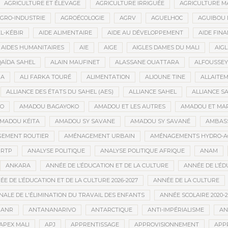
AGRICULTURE ET ÉLEVAGE
AGRICULTURE IRRIGUÉE
AGRICULTURE M
GRO-INDUSTRIE
AGROÉCOLOGIE
AGRV
AGUELHOC
AGUIBOU
EL-KÉBIR
AIDE ALIMENTAIRE
AIDE AU DÉVELOPPEMENT
AIDE FINA
AIDES HUMANITAIRES
AIE
AIGE
AIGLES DAMES DU MALI
AIGL
QAÏDA SAHEL
ALAIN MAUFINET
ALASSANE OUATTARA
ALFOUSSEY
BA
ALI FARKA TOURÉ
ALIMENTATION
ALIOUNE TINE
ALLAITE
ALLIANCE DES ÉTATS DU SAHEL (AES)
ALLIANCE SAHEL
ALLIANCE S
GO
AMADOU BAGAYOKO
AMADOU ET LES AUTRES
AMADOU ET MA
MADOU KÉITA
AMADOU SY SAVANE
AMADOU SY SAVANÉ
AMBAS
EMENT ROUTIER
AMÉNAGEMENT URBAIN
AMÉNAGEMENTS HYDRO-A
RTP
ANALYSE POLITIQUE
ANALYSE POLITIQUE AFRIQUE
ANAM
ANKARA
ANNÉE DE L’ÉDUCATION ET DE LA CULTURE
ANNÉE DE L’ÉD
E DE L’ÉDUCATION ET DE LA CULTURE 2026-2027
ANNÉE DE LA CULTURE
ALE DE L'ÉLIMINATION DU TRAVAIL DES ENFANTS
ANNÉE SCOLAIRE 2020-2
ANR
ANTANANARIVO
ANTARCTIQUE
ANTI-IMPÉRIALISME
AN
APEX MALI
APJ
APPRENTISSAGE
APPROVISIONNEMENT
APP