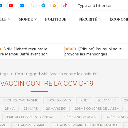
QUE
MONDE
POLITIQUE
SÉCURITÉ
ÉCONOMI
0
Sidiki Diabaté reçu par le
06:00
[Tribune] Pourquoi nous
tre Mamou Daffé avant son
croyons les mensonges
r à l’Accor Arena de Paris
Tags
Posts tagged with "vaccin contre la covid-19"
VACCIN CONTRE LA COVID-19
16 JOURS D'ACTIVISME
18 000 SOLDATS
1XBET
20 JANVIER
20
25 MAI
26 MARS
26 MARS 1991
29ÈME CONGRÈS DE L'AEEM
5ÈME RECENSEMENT GÉNÉRAL
61ÈME ANNIVERSAIRE
62ÈME ANNI
IRE
65E ANNIVERSAIRE
65E ANNIVERSAIRE DE L’INDÉPENDANCE