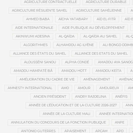
AGRICULTURE CONTRACTUELLE
AGRICULTURE DURABLE
AGRICULTURE RÉSILIENTE SAHEL
AGRICULTURE SAHÉLIENNE
A
AHMED BABA
AÏCHA YATABARY
AÏD EL-FITR
AÏD 
AIDE INTERNATIONALE
AIDE PUBLIQUE AU DÉVELOPPEMENT
AKINWUMI ADESINA
AL-QAÏDA
AL-QAÏDA AU SAHEL
AL-
ALGORITHMES
ALHAMDOU AG ILYÈNE
ALI BONGO ODIM
ALLIANCE DES ÉTATS DU SAHEL
ALLIANCE DES ETATS DU SAHEL
ALOUSSÉNI SANOU
ALPHA CONDÉ
AMADOU AYA SANO
AMADOU HAMPATÉ BÂ
AMADOU HOTT
AMADOU KEÏTA
A
AMÉLIORATION DU CADRE DE VIE
AMÉNAGEMENT
AMÉNAG
AMNESTY INTERNATIONAL
AMO
AMOUR
AMOUREUX
AM
ANCIEN PRÉSIDENT
ANDRY RAJOELINA
ANÉFIS
ANNÉE DE L’ÉDUCATION ET DE LA CULTURE 2026-2027
ANNÉ
ANNÉE DE LA CULTURE MALI
ANNÉE INTERNATION
ANNULATION DU CONCOURS DE LA FONCTION PUBLIQUE
ANPE
ANTONIO GUTERRES
APAISEMENT
APCAM
APD