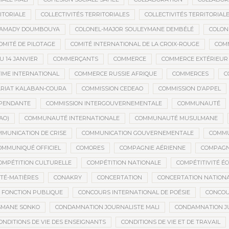
ITORIALE
COLLECTIVITÉS TERRITORIALES
COLLECTIVITÉS TERRITORIALE
MAMADY DOUMBOUYA
COLONEL-MAJOR SOULEYMANE DEMBÉLÉ
COLON
OMITÉ DE PILOTAGE
COMITÉ INTERNATIONAL DE LA CROIX-ROUGE
COM
 14 JANVIER
COMMERÇANTS
COMMERCE
COMMERCE EXTÉRIEUR
IME INTERNATIONAL
COMMERCE RUSSIE AFRIQUE
COMMERCES
C
RIAT KALABAN-COURA
COMMISSION CEDEAO
COMMISSION D’APPEL
ÉPENDANTE
COMMISSION INTERGOUVERNEMENTALE
COMMUNAUTÉ
AO)
COMMUNAUTÉ INTERNATIONALE
COMMUNAUTÉ MUSULMANE
MUNICATION DE CRISE
COMMUNICATION GOUVERNEMENTALE
COMMU
OMMUNIQUÉ OFFICIEL
COMORES
COMPAGNIE AÉRIENNE
COMPAGNI
OMPÉTITION CULTURELLE
COMPÉTITION NATIONALE
COMPÉTITIVITÉ É
TÉ-MATIÈRES
CONAKRY
CONCERTATION
CONCERTATION NATION
 FONCTION PUBLIQUE
CONCOURS INTERNATIONAL DE POÉSIE
CONCOU
SMANE SONKO
CONDAMNATION JOURNALISTE MALI
CONDAMNATION JU
ONDITIONS DE VIE DES ENSEIGNANTS
CONDITIONS DE VIE ET DE TRAVAIL