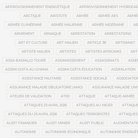
APPROVISIONNEMENT ÉNERGÉTIQUE
APPROVISIONNEMENT HYDROCAR
ARCTIQUE
ARISTOTE
ARMÉE
ARMÉE AES
ARMÉE
ARMÉE GUINÉENNE
ARMÉE MALIENNE
ARMÉE NIGÉRIANE
AR
ARMEMENT
ARNAQUE
ARRESTATION
ARRESTATIONS
ART ET CULTURE
ART MALIEN
ARTICLE 39
ARTISANAT
ARTISTE MALIEN
ARTISTES
ARTISTES AFRICAINS
ART
ASSA BADIALLO TOURÉ
ASSAINISSEMENT
ASSASSINATS
ASSE
ASSIMI GOITA AU GHANA
ASSIMI GOÏTA ÉDUCATION
ASSIMILATION
ASSISTANCE MILITAIRE
ASSISTANCE SOCIALE
ASSOCIATIO
ASSURANCE MALADIE OBLIGATOIRE (AMO)
ASSURANCE MALADIE UNI
ATELIER DE VALIDATION
ATIDI
ATTAQUE
ATTAQUE ARMÉE
ATTAQUES 25 AVRIL 2026
ATTAQUES AU NIGER
ATTAQUE
ATTAQUES DU 25 AVRIL 2026
ATTAQUES TERRORISTES
ATTAQUES 
AUDIT FINANCIER
AUDIT MINIER
AUDIT PUBLIC
AUGMENTATI
AUTONOMIE
AUTONOMIE ÉCONOMIQUE
AUTONOMIE ÉNERGÉT