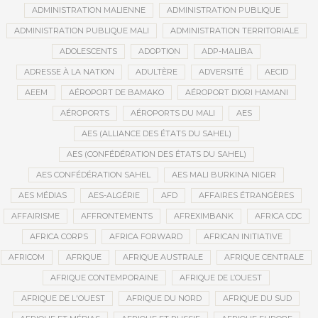
ADMINISTRATION MALIENNE
ADMINISTRATION PUBLIQUE
ADMINISTRATION PUBLIQUE MALI
ADMINISTRATION TERRITORIALE
ADOLESCENTS
ADOPTION
ADP-MALIBA
ADRESSE À LA NATION
ADULTÈRE
ADVERSITÉ
AECID
AEEM
AÉROPORT DE BAMAKO
AÉROPORT DIORI HAMANI
AÉROPORTS
AÉROPORTS DU MALI
AES
AES (ALLIANCE DES ÉTATS DU SAHEL)
AES (CONFÉDÉRATION DES ÉTATS DU SAHEL)
AES CONFÉDÉRATION SAHEL
AES MALI BURKINA NIGER
AES MÉDIAS
AES-ALGÉRIE
AFD
AFFAIRES ÉTRANGÈRES
AFFAIRISME
AFFRONTEMENTS
AFREXIMBANK
AFRICA CDC
AFRICA CORPS
AFRICA FORWARD
AFRICAN INITIATIVE
AFRICOM
AFRIQUE
AFRIQUE AUSTRALE
AFRIQUE CENTRALE
AFRIQUE CONTEMPORAINE
AFRIQUE DE L’OUEST
AFRIQUE DE L'OUEST
AFRIQUE DU NORD
AFRIQUE DU SUD