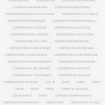
COOPEERATION
COOPÉRATION
COOPÉRATION AFRICAINE
COOPÉRATION BÉNIN AES
COOPÉRATION BILATÉRALE
COOPÉRATION BURKINA FASO-CHINE
COOPÉRATION CULTURELLE
COOPÉRATION ÉCONOMIQUE
COOPÉRATION INTERNATIONALE
COOPÉRATION JUDICIAIRE
COOPÉRATION MALI-RUSSIE
COOPÉRATION MALI-SÉNÉGAL
COOPÉRATION MALI–RUSSIE
COOPÉRATION MILITAIRE
COOPÉRATION RÉGIONALE
COOPÉRATION RUSSIE AFRIQUE
COOPÉRATION RUSSIE MALI
COOPÉRATION RUSSIE-AFRIQUE
COOPÉRATION RUSSO-AFRICAINE
COOPÉRATION RUSSO-MALIENNE
COOPÉRATION SAHÉLIENNE
COOPÉRATION SÉCURITAIRE
COOPÉRATION SPORTIVE
COOPÉRATION STRATÉGIQUE
COOPÉRATION SUD-SUD
COORDINATEUR NATIONAL
COP 28
COP15
COP26
COP27
COP28
COP29
COP30
CORNE DE L’AFRIQUE
CORONAVIRUS
CORPS
CORRIDOR DAKAR-BAMAKO
CORRIDORS COMMERCIAUX
CORRUPTION
CORRUPTION AU MALI