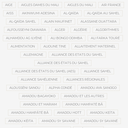
AIGE
AIGLES DAMES DU MALI
AIGLES DU MALI
AIR FRANCE
AISS
AKINWUMI ADESINA
AL-QAÏDA
AL-QAÏDA AU SAHEL
AL-QAÏDA SAHEL
ALAIN MAUFINET
ALASSANE OUATTARA
ALFOUSSEYNI DIAWARA
ALGER
ALGÉRIE
ALGORITHMES
ALHAMDOU AG ILYÈNE
ALI BONGO ODIMBA
ALI FARKA TOURÉ
ALIMENTATION
ALIOUNE TINE
ALLAITEMENT MATERNEL
ALLEMAGNE
ALLIANCE DES ETATS DU SAHEL
ALLIANCE DES ÉTATS DU SAHEL
ALLIANCE DES ÉTATS DU SAHEL (AES)
ALLIANCE SAHEL
ALLIANCE SAHÉLIENNE
ALLIANCES RÉGIONALES
ALOUSSÉNI SANOU
ALPHA CONDÉ
AMADOU AYA SANOGO
AMADOU BAGAYOKO
AMADOU ET LES AUTRES
AMADOU ET MARIAM
AMADOU HAMPATÉ BÂ
AMADOU HAMPÂTÉ BÂ
AMADOU HOTT
AMADOU KEÏTA
AMADOU KÉITA
AMADOU SY SAVANE
AMADOU SY SAVANÉ