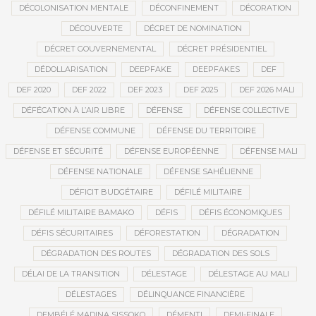
DÉCOLONISATION MENTALE
DÉCONFINEMENT
DÉCORATION
DÉCOUVERTE
DÉCRET DE NOMINATION
DÉCRET GOUVERNEMENTAL
DÉCRET PRÉSIDENTIEL
DÉDOLLARISATION
DEEPFAKE
DEEPFAKES
DEF
DEF 2020
DEF 2022
DEF 2023
DEF 2025
DEF 2026 MALI
DÉFÉCATION À L’AIR LIBRE
DÉFENSE
DÉFENSE COLLECTIVE
DÉFENSE COMMUNE
DÉFENSE DU TERRITOIRE
DÉFENSE ET SÉCURITÉ
DÉFENSE EUROPÉENNE
DÉFENSE MALI
DÉFENSE NATIONALE
DÉFENSE SAHÉLIENNE
DÉFICIT BUDGÉTAIRE
DÉFILÉ MILITAIRE
DÉFILÉ MILITAIRE BAMAKO
DÉFIS
DÉFIS ÉCONOMIQUES
DÉFIS SÉCURITAIRES
DÉFORESTATION
DÉGRADATION
DÉGRADATION DES ROUTES
DÉGRADATION DES SOLS
DÉLAI DE LA TRANSITION
DÉLESTAGE
DÉLESTAGE AU MALI
DÉLESTAGES
DÉLINQUANCE FINANCIÈRE
DEMBÉLÉ MADINA SISSOKO
DÉMENTI
DEMI-FINALE