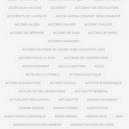
ACCÈS AUX VACCINS
ACCIDENT
ACCIDENT DE CIRCULATION
ACCIDENTS DE LA ROUTE
ACCOR ARENA CONCERT SIDIKI DIABATÉ
ACCORD ALGER
ACCORD D’ALGER
ACCORD D'ALGER
ACCORD DE DÉFENSE
ACCORD DE PAIX
ACCORD DE PARIS
ACCORD FINANCIER
ACCORD MILITAIRE DU NIGER AVEC LES ETATS-UNIS
ACCORD POUR LA PAIX
ACCORDS DE COOPÉRATION
ACCOUCHEMENT
ACCULTURATION
ACLED
ACTEURS CULTURELS
ACTION CLIMATIQUE
ACTION HUMANITAIRE
ACTION SOCIALE
ACTIVITÉ ÉCONOMIQUE
ACTUALITÉ DES OPÉRATIONS
ACTUALITÉ SÉNÉGAL
ACTUALITÉS BRULANTES
ACTUALITTÉ
ADAMA COULIBALY
ADAMA DIARRA
ADAMA FOMBA
ADAPTATION
ADAPTATION CLIMATIQUE
ADDIS-ABEBA
ADEMA-PASJ
ADM
ADMINISTRATION DOUANIÈRE
ADMINISTRATION EN LIGNE