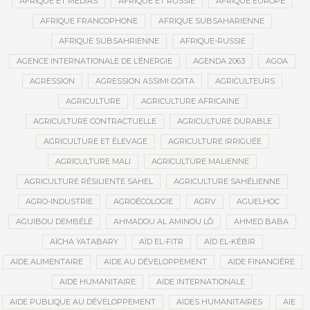
AFRIQUE ET MÉDIAS
AFRIQUE ET RUSSIE
AFRIQUE EUROPE
AFRIQUE FRANCOPHONE
AFRIQUE SUBSAHARIENNE
AFRIQUE SUBSAHRIENNE
AFRIQUE-RUSSIE
AGENCE INTERNATIONALE DE L’ÉNERGIE
AGENDA 2063
AGOA
AGRESSION
AGRESSION ASSIMI GOITA
AGRICULTEURS
AGRICULTURE
AGRICULTURE AFRICAINE
AGRICULTURE CONTRACTUELLE
AGRICULTURE DURABLE
AGRICULTURE ET ÉLEVAGE
AGRICULTURE IRRIGUÉE
AGRICULTURE MALI
AGRICULTURE MALIENNE
AGRICULTURE RÉSILIENTE SAHEL
AGRICULTURE SAHÉLIENNE
AGRO-INDUSTRIE
AGROÉCOLOGIE
AGRV
AGUELHOC
AGUIBOU DEMBÉLÉ
AHMADOU AL AMINOU LÔ
AHMED BABA
AÏCHA YATABARY
AÏD EL-FITR
AÏD EL-KÉBIR
AIDE ALIMENTAIRE
AIDE AU DÉVELOPPEMENT
AIDE FINANCIÈRE
AIDE HUMANITAIRE
AIDE INTERNATIONALE
AIDE PUBLIQUE AU DÉVELOPPEMENT
AIDES HUMANITAIRES
AIE