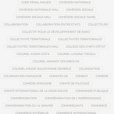
CODE PÉNAL MALIEN
COHÉSION NATIONALE
COHÉSION NATIONALE MALI
COHÉSION SOCIALE
COHÉSION SOCIALE MALI
COHÉSION SOCIALE SAHEL
COLLABORATION
COLLABORATION ENTRE ETATS
COLLECTEURS
COLLECTIF POUR LE DÉVELOPPEMENT DE BAKO
COLLECTIVITÉ TERRITORIALE
COLLECTIVITÉS TERRITORIALES
COLLECTIVITÉS TERRITORIALES MALI
COLLÈGE DES CHEFS D’ÉTAT
COLONEL ASSIMI GOÏTA
COLONEL LASSINA TOGOLA
COLONEL MAMADY DOUMBOUYA
COLONEL-MAJOR SOULEYMANE DEMBÉLÉ
COLONISATION
COLONISATION FRANÇAISE
COMATEX-SA
COMBAT
COMÉDIE
COMÉDIE AFRICAINE
COMITÉ DE PILOTAGE
COMITÉ INTERNATIONAL DE LA CROIX-ROUGE
COMMANDE PUBLIQUE
COMMÉMORATION
COMMÉMORATION DE L'INDÉPENDANCE
COMMÉMORATION DU 14 JANVIER
COMMERÇANTS
COMMERCE
COMMERCE EXTÉRIEUR
COMMERCE INTERNATIONAL