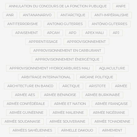
ANNULATION DU CONCOURS DE LA FONCTION PUBLIQUE
ANPE
ANR
ANTANANARIVO
ANTARCTIQUE
ANTI-IMPÉRIALISME
ANTITERRORISME
ANTONIO GUTERRES
ANTÓNIO GUTERRES
APAISEMENT
APCAM
APD
APEX MALI
APJ
APPRENTISSAGE
APPROVISIONNEMENT
APPROVISIONNEMENT EN CARBURANT
APPROVISIONNEMENT ÉNERGÉTIQUE
APPROVISIONNEMENT HYDROCARBURES MALI
AQUACULTURE
ARBITRAGE INTERNATIONAL
ARCANE POLITIQUE
ARCHITECTURE EN BANCO
ARCTIQUE
ARISTOTE
ARMÉE
ARMÉE AES
ARMÉE BÉNINOISE
ARMÉE BURKINABÉ
ARMÉE CONFÉDÉRALE
ARMÉE ET NATION
ARMÉE FRANÇAISE
ARMÉE GUINÉENNE
ARMÉE MALIENNE
ARMÉE NIGÉRIANE
ARMÉE SOUDANAISE
ARMÉE SOUVERAINE
ARMÉE TCHADIENNE
ARMÉES SAHÉLIENNES
ARMELLE DAKOUO
ARMEMENT