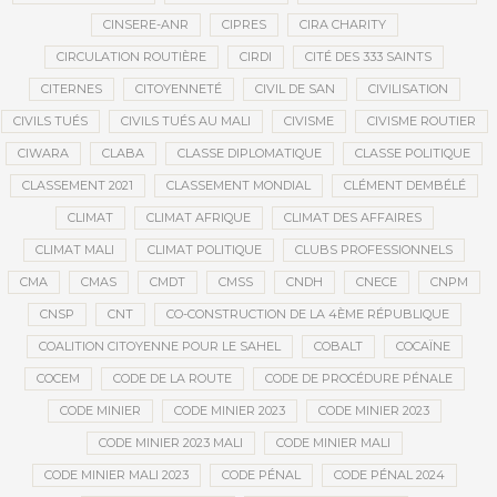
CINSERE-ANR
CIPRES
CIRA CHARITY
CIRCULATION ROUTIÈRE
CIRDI
CITÉ DES 333 SAINTS
CITERNES
CITOYENNETÉ
CIVIL DE SAN
CIVILISATION
CIVILS TUÉS
CIVILS TUÉS AU MALI
CIVISME
CIVISME ROUTIER
CIWARA
CLABA
CLASSE DIPLOMATIQUE
CLASSE POLITIQUE
CLASSEMENT 2021
CLASSEMENT MONDIAL
CLÉMENT DEMBÉLÉ
CLIMAT
CLIMAT AFRIQUE
CLIMAT DES AFFAIRES
CLIMAT MALI
CLIMAT POLITIQUE
CLUBS PROFESSIONNELS
CMA
CMAS
CMDT
CMSS
CNDH
CNECE
CNPM
CNSP
CNT
CO-CONSTRUCTION DE LA 4ÈME RÉPUBLIQUE
COALITION CITOYENNE POUR LE SAHEL
COBALT
COCAÏNE
COCEM
CODE DE LA ROUTE
CODE DE PROCÉDURE PÉNALE
CODE MINIER
CODE MINIER 2023
CODE MINIER 2023
CODE MINIER 2023 MALI
CODE MINIER MALI
CODE MINIER MALI 2023
CODE PÉNAL
CODE PÉNAL 2024