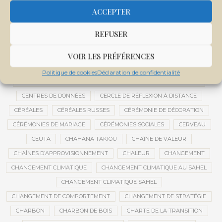
CENTRALE SOLAIRE DE SANANKOROBA
CENTRALES SOLAIRES
ACCEPTER
CENTRE D'INTELLIGENCE ARTIFICIELLE
REFUSER
CENTRE DE SANTÉ COMMUNAUTAIRE
CENTRE DU MALI
CENTRE INTERNATIONAL DE CONFÉRENCES DE BAMAKO
VOIR LES PRÉFÉRENCES
CENTRE MALI
Politique de cookies
Déclaration de confidentialité
CENTRE NATIONAL DES EXAMENS ET CONCOURS DE L’ÉDUCATION
CENTRES DE DONNÉES
CERCLE DE RÉFLEXION À DISTANCE
CÉRÉALES
CÉRÉALES RUSSES
CÉRÉMONIE DE DÉCORATION
CÉRÉMONIES DE MARIAGE
CÉRÉMONIES SOCIALES
CERVEAU
CEUTA
CHAHANA TAKIOU
CHAÎNE DE VALEUR
CHAÎNES D’APPROVISIONNEMENT
CHALEUR
CHANGEMENT
CHANGEMENT CLIMATIQUE
CHANGEMENT CLIMATIQUE AU SAHEL
CHANGEMENT CLIMATIQUE SAHEL
CHANGEMENT DE COMPORTEMENT
CHANGEMENT DE STRATÉGIE
CHARBON
CHARBON DE BOIS
CHARTE DE LA TRANSITION