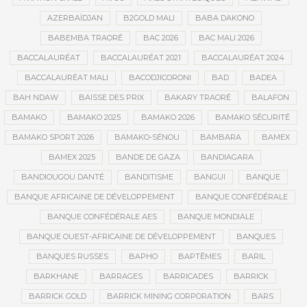
AZERBAÏDJAN
B2GOLD MALI
BABA DAKONO
BABEMBA TRAORÉ
BAC 2026
BAC MALI 2026
BACCALAURÉAT
BACCALAURÉAT 2021
BACCALAURÉAT 2024
BACCALAURÉAT MALI
BACODJICORONI
BAD
BADEA
BAH NDAW
BAISSE DES PRIX
BAKARY TRAORÉ
BALAFON
BAMAKO
BAMAKO 2025
BAMAKO 2026
BAMAKO SÉCURITÉ
BAMAKO SPORT 2026
BAMAKO-SÉNOU
BAMBARA
BAMEX
BAMEX 2025
BANDE DE GAZA
BANDIAGARA
BANDIOUGOU DANTÉ
BANDITISME
BANGUI
BANQUE
BANQUE AFRICAINE DE DÉVELOPPEMENT
BANQUE CONFÉDÉRALE
BANQUE CONFÉDÉRALE AES
BANQUE MONDIALE
BANQUE OUEST-AFRICAINE DE DÉVELOPPEMENT
BANQUES
BANQUES RUSSES
BAPHO
BAPTÊMES
BARIL
BARKHANE
BARRAGES
BARRICADES
BARRICK
BARRICK GOLD
BARRICK MINING CORPORATION
BARS