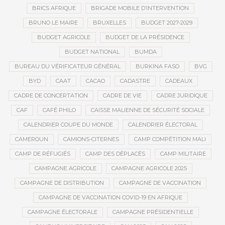
BRICS AFRIQUE
BRIGADE MOBILE D’INTERVENTION
BRUNO LE MAIRE
BRUXELLES
BUDGET 2027-2029
BUDGET AGRICOLE
BUDGET DE LA PRÉSIDENCE
BUDGET NATIONAL
BUMDA
BUREAU DU VÉRIFICATEUR GÉNÉRAL
BURKINA FASO
BVG
BYD
CAAT
CACAO
CADASTRE
CADEAUX
CADRE DE CONCERTATION
CADRE DE VIE
CADRE JURIDIQUE
CAF
CAFÉ PHILO
CAISSE MALIENNE DE SÉCURITÉ SOCIALE
CALENDRIER COUPE DU MONDE
CALENDRIER ÉLECTORAL
CAMEROUN
CAMIONS-CITERNES
CAMP COMPÉTITION MALI
CAMP DE RÉFUGIÉS
CAMP DES DÉPLACÉS
CAMP MILITAIRE
CAMPAGNE AGRICOLE
CAMPAGNE AGRICOLE 2025
CAMPAGNE DE DISTRIBUTION
CAMPAGNE DE VACCINATION
CAMPAGNE DE VACCINATION COVID-19 EN AFRIQUE
CAMPAGNE ÉLECTORALE
CAMPAGNE PRÉSIDENTIELLE