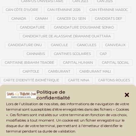
CAMPUS UNIVERSITAIRE
CAN 2023
CAN 2025
CAN CÔTE D'IVOIRE
CAN FÉMININE 2026
CAN FÉMININE MAROC
CANADA
CANAM
CANCER DU SEIN
CANDIDATS DEF
CANDIDATURE
CANDIDATURE D'OUSMANE SONKO
CANDIDATURE DE ALASSANE DRAMANE OUATTARA
CANDIDATURE ONU
CANICULE
CANICULES
CANIVEAUX
CANNABIS
CANTINES SCOLAIRES
CAP
CAPITAINE IBRAHIM TRAORÉ
CAPITAL HUMAIN
CAPITAL SOCIAL
CAPITOLE
CARBURANT
CARBURANT MALI
CARTE D’IDENTITÉ BIOMÉTRIQUE
CARTE NINA
CARTONS ROUGES
CASABLANCA
CATASTROPHE
CATASTROPHE NATURELLE
Politique de
confidentialité
CATASTROPHES CLIMATIQUES
CATASTROPHES NATURELLES
Lors de l’utilisation de nos sites, des informations de navigation de votre
CAUTION 10 000 DOLLARS
CAUTION DE VISA
CDAT
CECOGEC
terminal sont susceptibles d’être enregistrées dans des fichiers « Cookies
». Ces fichiers sont installés sur votre terminal en fonction de vos choix,
CÉDÉAO
CEDEAO
CEI
CÉLÉBRATION NATIONALE
CEMAC
modifiables à tout moment. Un cookie est un fichier enregistré sur le
CEMAPI
CEN-SNESUP
CENOU
CENSURE
disque dur de votre terminal, permettant à l’émetteur d’identifier le
terminal pendant sa durée de validation.
CENTRAFRIQUE
CENTRALE SOLAIRE