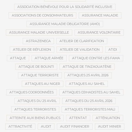
ASSOCIATION BÉNÉVOLE POUR LA SOLIDARITÉ INCLUSIVE
ASSOCIATIONS DE CONSOMMATEURS
ASSURANCE MALADIE
ASSURANCE MALADIE OBLIGATOIRE (AMO)
ASSURANCE MALADIE UNIVERSELLE
ASSURANCE VOLONTAIRE
ASTRAZENECA
ATELIER DE CLARIFICATION
ATELIER DE RÉFLEXION
ATELIER DE VALIDATION
ATIDI
ATTAQUE
ATTAQUE ARMÉE
ATTAQUE CONTRE LES FAMA
ATTAQUE DE BOUNTI
ATTAQUE DE TINZAOUATÈNE
ATTAQUE TERRORISTE
ATTAQUES 25 AVRIL 2026
ATTAQUES AU NIGER
ATTAQUES AU SAHEL
ATTAQUES COORDONNÉES
ATTAQUES DJIHADISTES AU SAHEL
ATTAQUES DU 25 AVRIL
ATTAQUES DU 25 AVRIL 2026
ATTAQUES TERRORISTES
ATTAQUES TERRORISTES MALI
ATTEINTE AUX BIENS PUBLICS
ATTENTAT
ATTÉNUATION
ATTRACTIVITÉ
AUDIT
AUDIT FINANCIER
AUDIT MINIER