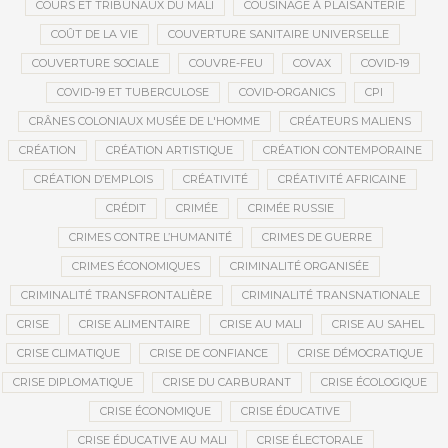
COURS ET TRIBUNAUX DU MALI
COUSINAGE À PLAISANTERIE
COÛT DE LA VIE
COUVERTURE SANITAIRE UNIVERSELLE
COUVERTURE SOCIALE
COUVRE-FEU
COVAX
COVID-19
COVID-19 ET TUBERCULOSE
COVID-ORGANICS
CPI
CRÂNES COLONIAUX MUSÉE DE L'HOMME
CRÉATEURS MALIENS
CRÉATION
CRÉATION ARTISTIQUE
CRÉATION CONTEMPORAINE
CRÉATION D’EMPLOIS
CRÉATIVITÉ
CRÉATIVITÉ AFRICAINE
CRÉDIT
CRIMÉE
CRIMÉE RUSSIE
CRIMES CONTRE L’HUMANITÉ
CRIMES DE GUERRE
CRIMES ÉCONOMIQUES
CRIMINALITÉ ORGANISÉE
CRIMINALITÉ TRANSFRONTALIÈRE
CRIMINALITÉ TRANSNATIONALE
CRISE
CRISE ALIMENTAIRE
CRISE AU MALI
CRISE AU SAHEL
CRISE CLIMATIQUE
CRISE DE CONFIANCE
CRISE DÉMOCRATIQUE
CRISE DIPLOMATIQUE
CRISE DU CARBURANT
CRISE ÉCOLOGIQUE
CRISE ÉCONOMIQUE
CRISE ÉDUCATIVE
CRISE ÉDUCATIVE AU MALI
CRISE ÉLECTORALE