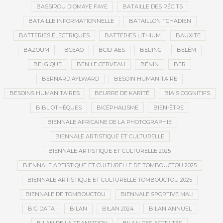
BASSIROU DIOMAYE FAYE
BATAILLE DES RÉCITS
BATAILLE INFORMATIONNELLE
BATAILLON TCHADIEN
BATTERIES ÉLECTRIQUES
BATTERIES LITHIUM
BAUXITE
BAZOUM
BCEAO
BCID-AES
BEIJING
BELÉM
BELGIQUE
BEN LE CERVEAU
BÉNIN
BER
BERNARD AYLWARD
BESOIN HUMANITAIRE
BESOINS HUMANITAIRES
BEURRE DE KARITÉ
BIAIS COGNITIFS
BIBLIOTHÈQUES
BICÉPHALISME
BIEN-ÊTRE
BIENNALE AFRICAINE DE LA PHOTOGRAPHIE
BIENNALE ARTISTIQUE ET CULTURELLE
BIENNALE ARTISTIQUE ET CULTURELLE 2025
BIENNALE ARTISTIQUE ET CULTURELLE DE TOMBOUCTOU 2025
BIENNALE ARTISTIQUE ET CULTURELLE TOMBOUCTOU 2025
BIENNALE DE TOMBOUCTOU
BIENNALE SPORTIVE MALI
BIG DATA
BILAN
BILAN 2024
BILAN ANNUEL