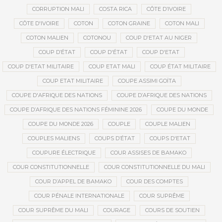
CORRUPTION MALI
COSTA RICA
CÔTE D’IVOIRE
CÔTE D'IVOIRE
COTON
COTON GRAINE
COTON MALI
COTON MALIEN
COTONOU
COUP D'ETAT AU NIGER
COUP D’ÉTAT
COUP D'ÉTAT
COUP D'ETAT
COUP D'ETAT MILITAIRE
COUP ETAT MALI
COUP ÉTAT MILITAIRE
COUP ETAT MILITAIRE
COUPE ASSIMI GOÏTA
COUPE D'AFRIQUE DES NATIONS
COUPE D’AFRIQUE DES NATIONS
COUPE D’AFRIQUE DES NATIONS FÉMININE 2026
COUPE DU MONDE
COUPE DU MONDE 2026
COUPLE
COUPLE MALIEN
COUPLES MALIENS
COUPS D’ÉTAT
COUPS D'ETAT
COUPURE ÉLECTRIQUE
COUR ASSISES DE BAMAKO
COUR CONSTITUTIONNELLE
COUR CONSTITUTIONNELLE DU MALI
COUR D’APPEL DE BAMAKO
COUR DES COMPTES
COUR PÉNALE INTERNATIONALE
COUR SUPRÊME
COUR SUPRÊME DU MALI
COURAGE
COURS DE SOUTIEN