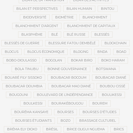
BILAN DE LA TRANSITION
BILAN DES ACTIVITÉS
BILAN ET PERSPECTIVES
BILAN HUMAIN
BINTOU
BIODIVERSITÉ
BIOMÉTRIE
BLANCHIMENT
BLANCHIMENT D’ARGENT
BLANCHIMENT DE CAPITAUX
BLASPHÈME
BLÉ
BLÉ RUSSE
BLESSÉS
BLESSÉS DE GUERRE
BLESSURE FATOU DEMBÉLÉ
BLOCKCHAIN
BLOCUS
BLOCUS ÉCONOMIQUE
BLOGING
BNDA
BOAD
BOBO-DIOULASSO
BOGOLAN
BOKAR BIRO
BOKO HARAM
BOLA TINUBU
BONNE GOUVERNANCE
BOTSWANA
BOUARÉ FILY SISSOKO
BOUBACAR BOCOUM
BOUBACAR DIANÉ
BOUBACAR DOUMBIA
BOUBACAR MAO DIANÉ
BOUBOU CISSÉ
BOUGOUNI
BOULEVARD DE L’INDÉPENDANCE
BOULIKESSI
BOULKESSI
BOURAKÉBOUGOU
BOUREM
BOURÉMA KANSAYE
BOURSES
BOURSES D'ÉTUDES
BOURSES ÉTUDIANTS
BOZO
BRASSAGE CULTUREL
BRÉMA ELY DICKO
BRÉSIL
BRICE OLIGUI NGUEMA
BRICS