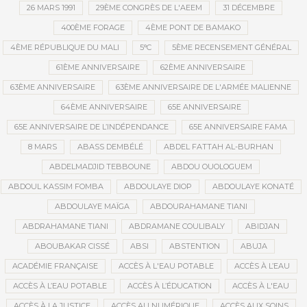
26 MARS 1991
29ÈME CONGRÈS DE L'AEEM
31 DÉCEMBRE
400ÈME FORAGE
4ÈME PONT DE BAMAKO
4ÈME RÉPUBLIQUE DU MALI
5°C
5ÈME RECENSEMENT GÉNÉRAL
61ÈME ANNIVERSAIRE
62ÈME ANNIVERSAIRE
63ÈME ANNIVERSAIRE
63ÈME ANNIVERSAIRE DE L'ARMÉE MALIENNE
64ÈME ANNIVERSAIRE
65E ANNIVERSAIRE
65E ANNIVERSAIRE DE L’INDÉPENDANCE
65E ANNIVERSAIRE FAMA
8 MARS
ABASS DEMBÉLÉ
ABDEL FATTAH AL-BURHAN
ABDELMADJID TEBBOUNE
ABDOU OUOLOGUEM
ABDOUL KASSIM FOMBA
ABDOULAYE DIOP
ABDOULAYE KONATÉ
ABDOULAYE MAÏGA
ABDOURAHAMANE TIANI
ABDRAHAMANE TIANI
ABDRAMANE COULIBALY
ABIDJAN
ABOUBAKAR CISSÉ
ABSI
ABSTENTION
ABUJA
ACADÉMIE FRANÇAISE
ACCÈS À L'EAU POTABLE
ACCÈS À L’EAU
ACCÈS À L’EAU POTABLE
ACCÈS À L’ÉDUCATION
ACCÈS À L'EAU
ACCÈS À LA JUSTICE
ACCÈS AU NUMÉRIQUE
ACCÈS AUX SOINS