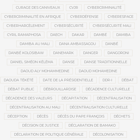
CURAGE DES CANIVEAUX
CVJR
CYBERCRIMINALITÉ
CYBERCRIMINALITÉ EN AFRIQUE
CYBERDÉFENSE
CYBERESPACE
CYBERHARCÈLEMENT
CYBERSÉCURITÉ
CYBERSÉCURITÉ MALI
CYRIL RAMAPHOSA
DAECH
DAKAR
DAMBÉ
DAMIBA
DAMIBA AU MALI
DANA AMBASSAGOU
DANBÉ
DANBÉ KOLOSIBAW
DANEMARK
DANGER
DANGORONI
DANIEL SIMÉON KÉLÉMA
DANSE
DANSE TRADITIONNELLE
DAOUD ALY MOHAMMEDINE
DAOUD MOHAMEDINE
DAOUDA TÉKÉTÉ
DATE DE LA PRÉSIDENTIELLE
DDR-I
DÉBAT
DÉBAT PUBLIC
DÉBROUILLARDISE
DÉCADENCE CULTURELLE
DÉCADENCE DES VALEURS
DÉCAPITATION
DÉCENTRALISATION
DÉCENTRALISATION AU MALI
DÉCENTRALISATION CULTURELLE
DÉCEPTION
DÉCÈS
DÉCÈS DU PAPE FRANÇOIS
DÉCHETS
DÉCISION DE JUSTICE
DÉCLARATION DE BAMAKO
DÉCLARATION DE POLITIQUE GÉNÉRALE
DÉCOLONISATION