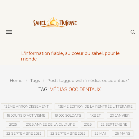
L'information fiable, au cœur du sahel, pour le
monde
Home
Tags
Posts tagged with "médias occidentaux"
TAG:
MÉDIAS OCCIDENTAUX
12ÈME ARRONDISSEMENT
13ÈME ÉDITION DE LA RENTRÉE LITTÉRAIRE
16 JOURS D'ACTIVISME
18 000 SOLDATS
1XBET
20 JANVIER
2025
2025 ANNÉE DE LA CULTURE
2026
22 SEPTEMBRE
22 SEPTEMBRE 2023
22 SEPTEMBRE 2025
25 MAI
26 MARS