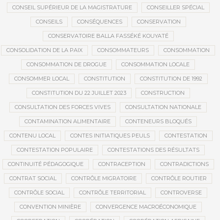
CONSEIL SUPÉRIEUR DE LA MAGISTRATURE
CONSEILLER SPÉCIAL
CONSEILS
CONSÉQUENCES
CONSERVATION
CONSERVATOIRE BALLA FASSÉKÉ KOUYATÉ
CONSOLIDATION DE LA PAIX
CONSOMMATEURS
CONSOMMATION
CONSOMMATION DE DROGUE
CONSOMMATION LOCALE
CONSOMMER LOCAL
CONSTITUTION
CONSTITUTION DE 1992
CONSTITUTION DU 22 JUILLET 2023
CONSTRUCTION
CONSULTATION DES FORCES VIVES
CONSULTATION NATIONALE
CONTAMINATION ALIMENTAIRE
CONTENEURS BLOQUÉS
CONTENU LOCAL
CONTES INITIATIQUES PEULS
CONTESTATION
CONTESTATION POPULAIRE
CONTESTATIONS DES RÉSULTATS
CONTINUITÉ PÉDAGOGIQUE
CONTRACEPTION
CONTRADICTIONS
CONTRAT SOCIAL
CONTRÔLE MIGRATOIRE
CONTRÔLE ROUTIER
CONTRÔLE SOCIAL
CONTRÔLE TERRITORIAL
CONTROVERSE
CONVENTION MINIÈRE
CONVERGENCE MACROÉCONOMIQUE