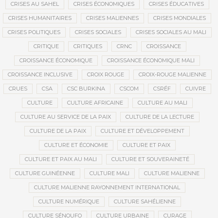
CRISES AU SAHEL
CRISES ÉCONOMIQUES
CRISES ÉDUCATIVES
CRISES HUMANITAIRES
CRISES MALIENNES
CRISES MONDIALES
CRISES POLITIQUES
CRISES SOCIALES
CRISES SOCIALES AU MALI
CRITIQUE
CRITIQUES
CRNC
CROISSANCE
CROISSANCE ÉCONOMIQUE
CROISSANCE ÉCONOMIQUE MALI
CROISSANCE INCLUSIVE
CROIX ROUGE
CROIX-ROUGE MALIENNE
CRUES
CSA
CSC BURKINA
CSCOM
CSRÉF
CUIVRE
CULTURE
CULTURE AFRICAINE
CULTURE AU MALI
CULTURE AU SERVICE DE LA PAIX
CULTURE DE LA LECTURE
CULTURE DE LA PAIX
CULTURE ET DÉVELOPPEMENT
CULTURE ET ÉCONOMIE
CULTURE ET PAIX
CULTURE ET PAIX AU MALI
CULTURE ET SOUVERAINETÉ
CULTURE GUINÉENNE
CULTURE MALI
CULTURE MALIENNE
CULTURE MALIENNE RAYONNEMENT INTERNATIONAL
CULTURE NUMÉRIQUE
CULTURE SAHÉLIENNE
CULTURE SÉNOUFO
CULTURE URBAINE
CURAGE