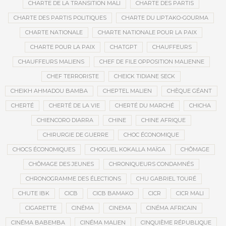
CHARTE DE LA TRANSITION MALI
CHARTE DES PARTIS
CHARTE DES PARTIS POLITIQUES
CHARTE DU LIPTAKO-GOURMA
CHARTE NATIONALE
CHARTE NATIONALE POUR LA PAIX
CHARTE POUR LA PAIX
CHATGPT
CHAUFFEURS
CHAUFFEURS MALIENS
CHEF DE FILE OPPOSITION MALIENNE
CHEF TERRORISTE
CHEICK TIDIANE SECK
CHEIKH AHMADOU BAMBA
CHEPTEL MALIEN
CHÈQUE GÉANT
CHERTÉ
CHERTÉ DE LA VIE
CHERTÉ DU MARCHÉ
CHICHA
CHIENCORO DIARRA
CHINE
CHINE AFRIQUE
CHIRURGIE DE GUERRE
CHOC ÉCONOMIQUE
CHOCS ÉCONOMIQUES
CHOGUEL KOKALLA MAÏGA
CHÔMAGE
CHÔMAGE DES JEUNES
CHRONIQUEURS CONDAMNÉS
CHRONOGRAMME DES ÉLECTIONS
CHU GABRIEL TOURÉ
CHUTE IBK
CICB
CICB BAMAKO
CICR
CICR MALI
CIGARETTE
CINÉMA
CINEMA
CINÉMA AFRICAIN
CINÉMA BABEMBA
CINÉMA MALIEN
CINQUIÈME RÉPUBLIQUE