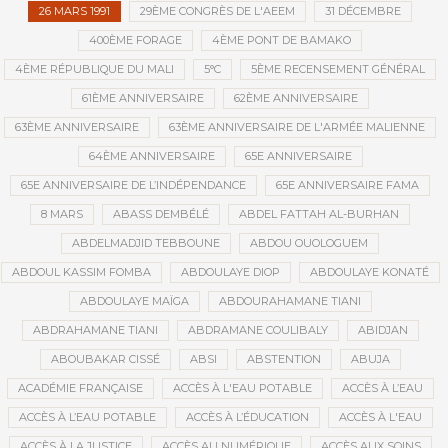
26 MARS 1991
29ÈME CONGRÈS DE L'AEEM
31 DÉCEMBRE
400ÈME FORAGE
4ÈME PONT DE BAMAKO
4ÈME RÉPUBLIQUE DU MALI
5°C
5ÈME RECENSEMENT GÉNÉRAL
61ÈME ANNIVERSAIRE
62ÈME ANNIVERSAIRE
63ÈME ANNIVERSAIRE
63ÈME ANNIVERSAIRE DE L'ARMÉE MALIENNE
64ÈME ANNIVERSAIRE
65E ANNIVERSAIRE
65E ANNIVERSAIRE DE L’INDÉPENDANCE
65E ANNIVERSAIRE FAMA
8 MARS
ABASS DEMBÉLÉ
ABDEL FATTAH AL-BURHAN
ABDELMADJID TEBBOUNE
ABDOU OUOLOGUEM
ABDOUL KASSIM FOMBA
ABDOULAYE DIOP
ABDOULAYE KONATÉ
ABDOULAYE MAÏGA
ABDOURAHAMANE TIANI
ABDRAHAMANE TIANI
ABDRAMANE COULIBALY
ABIDJAN
ABOUBAKAR CISSÉ
ABSI
ABSTENTION
ABUJA
ACADÉMIE FRANÇAISE
ACCÈS À L'EAU POTABLE
ACCÈS À L’EAU
ACCÈS À L’EAU POTABLE
ACCÈS À L’ÉDUCATION
ACCÈS À L'EAU
ACCÈS À LA JUSTICE
ACCÈS AU NUMÉRIQUE
ACCÈS AUX SOINS