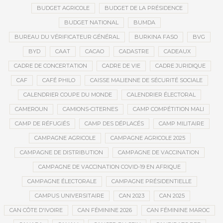
BUDGET AGRICOLE
BUDGET DE LA PRÉSIDENCE
BUDGET NATIONAL
BUMDA
BUREAU DU VÉRIFICATEUR GÉNÉRAL
BURKINA FASO
BVG
BYD
CAAT
CACAO
CADASTRE
CADEAUX
CADRE DE CONCERTATION
CADRE DE VIE
CADRE JURIDIQUE
CAF
CAFÉ PHILO
CAISSE MALIENNE DE SÉCURITÉ SOCIALE
CALENDRIER COUPE DU MONDE
CALENDRIER ÉLECTORAL
CAMEROUN
CAMIONS-CITERNES
CAMP COMPÉTITION MALI
CAMP DE RÉFUGIÉS
CAMP DES DÉPLACÉS
CAMP MILITAIRE
CAMPAGNE AGRICOLE
CAMPAGNE AGRICOLE 2025
CAMPAGNE DE DISTRIBUTION
CAMPAGNE DE VACCINATION
CAMPAGNE DE VACCINATION COVID-19 EN AFRIQUE
CAMPAGNE ÉLECTORALE
CAMPAGNE PRÉSIDENTIELLE
CAMPUS UNIVERSITAIRE
CAN 2023
CAN 2025
CAN CÔTE D'IVOIRE
CAN FÉMININE 2026
CAN FÉMININE MAROC