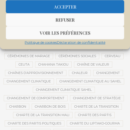
CENTRE DE SANTÉ COMMUNAUTAIRE
CENTRE DU MALI
ACCEPTER
CENTRE INTERNATIONAL DE CONFÉRENCES DE BAMAKO
REFUSER
CENTRE MALI
CENTRE NATIONAL DES EXAMENS ET CONCOURS DE L’ÉDUCATION
VOIR LES PRÉFÉRENCES
CENTRES DE DONNÉES
CERCLE DE RÉFLEXION À DISTANCE
Politique de cookies
Déclaration de confidentialité
CÉRÉALES
CÉRÉALES RUSSES
CÉRÉMONIE DE DÉCORATION
CÉRÉMONIES DE MARIAGE
CÉRÉMONIES SOCIALES
CERVEAU
CEUTA
CHAHANA TAKIOU
CHAÎNE DE VALEUR
CHAÎNES D’APPROVISIONNEMENT
CHALEUR
CHANGEMENT
CHANGEMENT CLIMATIQUE
CHANGEMENT CLIMATIQUE AU SAHEL
CHANGEMENT CLIMATIQUE SAHEL
CHANGEMENT DE COMPORTEMENT
CHANGEMENT DE STRATÉGIE
CHARBON
CHARBON DE BOIS
CHARTE DE LA TRANSITION
CHARTE DE LA TRANSITION MALI
CHARTE DES PARTIS
CHARTE DES PARTIS POLITIQUES
CHARTE DU LIPTAKO-GOURMA