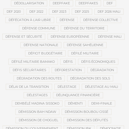
DÉDOLLARISATION
DEEPFAKE
DEEPFAKES
DEF
DEF 2020
DEF 2022
DEF 2023
DEF 2025
DEF 2026 MALI
DÉFÉCATION À L’AIR LIBRE
DÉFENSE
DÉFENSE COLLECTIVE
DÉFENSE COMMUNE
DÉFENSE DU TERRITOIRE
DÉFENSE ET SÉCURITÉ
DÉFENSE EUROPÉENNE
DÉFENSE MALI
DÉFENSE NATIONALE
DÉFENSE SAHÉLIENNE
DÉFICIT BUDGÉTAIRE
DÉFILÉ MILITAIRE
DÉFILÉ MILITAIRE BAMAKO
DÉFIS
DÉFIS ÉCONOMIQUES
DÉFIS SÉCURITAIRES
DÉFORESTATION
DÉGRADATION
DÉGRADATION DES ROUTES
DÉGRADATION DES SOLS
DÉLAI DE LA TRANSITION
DÉLESTAGE
DÉLESTAGE AU MALI
DÉLESTAGES
DÉLINQUANCE FINANCIÈRE
DEMBÉLÉ MADINA SISSOKO
DÉMENTI
DEMI-FINALE
DÉMISSION BAH NDAW
DÉMISSION BOUBOU CISSÉ
DÉMISSION DE CHOGUEL
DÉMISSION DES DÉPUTÉS
DÉMISSION DU GOUVERNEMENT
DÉMISSION IBK
DÉMOCRATIE