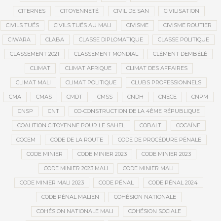
CITERNES
CITOYENNETÉ
CIVIL DE SAN
CIVILISATION
CIVILS TUÉS
CIVILS TUÉS AU MALI
CIVISME
CIVISME ROUTIER
CIWARA
CLABA
CLASSE DIPLOMATIQUE
CLASSE POLITIQUE
CLASSEMENT 2021
CLASSEMENT MONDIAL
CLÉMENT DEMBÉLÉ
CLIMAT
CLIMAT AFRIQUE
CLIMAT DES AFFAIRES
CLIMAT MALI
CLIMAT POLITIQUE
CLUBS PROFESSIONNELS
CMA
CMAS
CMDT
CMSS
CNDH
CNECE
CNPM
CNSP
CNT
CO-CONSTRUCTION DE LA 4ÈME RÉPUBLIQUE
COALITION CITOYENNE POUR LE SAHEL
COBALT
COCAÏNE
COCEM
CODE DE LA ROUTE
CODE DE PROCÉDURE PÉNALE
CODE MINIER
CODE MINIER 2023
CODE MINIER 2023
CODE MINIER 2023 MALI
CODE MINIER MALI
CODE MINIER MALI 2023
CODE PÉNAL
CODE PÉNAL 2024
CODE PÉNAL MALIEN
COHÉSION NATIONALE
COHÉSION NATIONALE MALI
COHÉSION SOCIALE