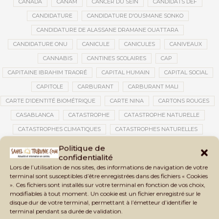
CANADA
CANAM
CANCER DU SEIN
CANDIDATS DEF
CANDIDATURE
CANDIDATURE D'OUSMANE SONKO
CANDIDATURE DE ALASSANE DRAMANE OUATTARA
CANDIDATURE ONU
CANICULE
CANICULES
CANIVEAUX
CANNABIS
CANTINES SCOLAIRES
CAP
CAPITAINE IBRAHIM TRAORÉ
CAPITAL HUMAIN
CAPITAL SOCIAL
CAPITOLE
CARBURANT
CARBURANT MALI
CARTE D’IDENTITÉ BIOMÉTRIQUE
CARTE NINA
CARTONS ROUGES
CASABLANCA
CATASTROPHE
CATASTROPHE NATURELLE
CATASTROPHES CLIMATIQUES
CATASTROPHES NATURELLES
CAUTION 10 000 DOLLARS
CAUTION DE VISA
CDAT
CECOGEC
Politique de
confidentialité
CÉDÉAO
CEDEAO
CEI
CÉLÉBRATION NATIONALE
CEMAC
Lors de l’utilisation de nos sites, des informations de navigation de votre
CEMAPI
CEN-SNESUP
CENOU
CENSURE
terminal sont susceptibles d’être enregistrées dans des fichiers « Cookies
». Ces fichiers sont installés sur votre terminal en fonction de vos choix,
CENTRAFRIQUE
CENTRALE SOLAIRE
modifiables à tout moment. Un cookie est un fichier enregistré sur le
CENTRALE SOLAIRE DE SANANKOROBA
CENTRALES SOLAIRES
disque dur de votre terminal, permettant à l’émetteur d’identifier le
terminal pendant sa durée de validation.
CENTRE D'INTELLIGENCE ARTIFICIELLE