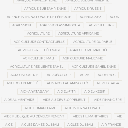
AFRIQUE FRANCOPHONE
AFRIQUE SUBSAHARIENNE
AFRIQUE SUBSAHRIENNE
AFRIQUE-RUSSIE
AGENCE INTERNATIONALE DE L’ÉNERGIE
AGENDA 2063
AGOA
AGRESSION
AGRESSION ASSIMI GOITA
AGRICULTEURS
AGRICULTURE
AGRICULTURE AFRICAINE
AGRICULTURE CONTRACTUELLE
AGRICULTURE DURABLE
AGRICULTURE ET ÉLEVAGE
AGRICULTURE IRRIGUÉE
AGRICULTURE MALI
AGRICULTURE MALIENNE
AGRICULTURE RÉSILIENTE SAHEL
AGRICULTURE SAHÉLIENNE
AGRO-INDUSTRIE
AGROÉCOLOGIE
AGRV
AGUELHOC
AGUIBOU DEMBÉLÉ
AHMADOU AL AMINOU LÔ
AHMED BABA
AÏCHA YATABARY
AÏD EL-FITR
AÏD EL-KÉBIR
AIDE ALIMENTAIRE
AIDE AU DÉVELOPPEMENT
AIDE FINANCIÈRE
AIDE HUMANITAIRE
AIDE INTERNATIONALE
AIDE PUBLIQUE AU DÉVELOPPEMENT
AIDES HUMANITAIRES
AIE
AIGE
AIGLES DAMES DU MALI
AIGLES DU MALI
AIR FRANCE