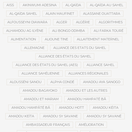
AISS
AKINWUMI ADESINA
AL-QAÏDA
AL-QAÏDA AU SAHEL
AL-QAÏDA SAHEL
ALAIN MAUFINET
ALASSANE OUATTARA
ALFOUSSEYNI DIAWARA
ALGER
ALGÉRIE
ALGORITHMES
ALHAMDOU AG ILYÈNE
ALI BONGO ODIMBA
ALI FARKA TOURÉ
ALIMENTATION
ALIOUNE TINE
ALLAITEMENT MATERNEL
ALLEMAGNE
ALLIANCE DES ETATS DU SAHEL
ALLIANCE DES ÉTATS DU SAHEL
ALLIANCE DES ÉTATS DU SAHEL (AES)
ALLIANCE SAHEL
ALLIANCE SAHÉLIENNE
ALLIANCES RÉGIONALES
ALOUSSÉNI SANOU
ALPHA CONDÉ
AMADOU AYA SANOGO
AMADOU BAGAYOKO
AMADOU ET LES AUTRES
AMADOU ET MARIAM
AMADOU HAMPATÉ BÂ
AMADOU HAMPÂTÉ BÂ
AMADOU HOTT
AMADOU KÉITA
AMADOU KEÏTA
AMADOU SY SAVANE
AMADOU SY SAVANÉ
AMBASSADEUR FRANÇAIS
AMÉLIORATION