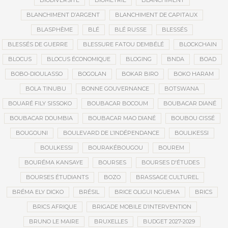
BIODIVERSITÉ
BIOMÉTRIE
BLANCHIMENT
BLANCHIMENT D’ARGENT
BLANCHIMENT DE CAPITAUX
BLASPHÈME
BLÉ
BLÉ RUSSE
BLESSÉS
BLESSÉS DE GUERRE
BLESSURE FATOU DEMBÉLÉ
BLOCKCHAIN
BLOCUS
BLOCUS ÉCONOMIQUE
BLOGING
BNDA
BOAD
BOBO-DIOULASSO
BOGOLAN
BOKAR BIRO
BOKO HARAM
BOLA TINUBU
BONNE GOUVERNANCE
BOTSWANA
BOUARÉ FILY SISSOKO
BOUBACAR BOCOUM
BOUBACAR DIANÉ
BOUBACAR DOUMBIA
BOUBACAR MAO DIANÉ
BOUBOU CISSÉ
BOUGOUNI
BOULEVARD DE L’INDÉPENDANCE
BOULIKESSI
BOULKESSI
BOURAKÉBOUGOU
BOUREM
BOURÉMA KANSAYE
BOURSES
BOURSES D'ÉTUDES
BOURSES ÉTUDIANTS
BOZO
BRASSAGE CULTUREL
BRÉMA ELY DICKO
BRÉSIL
BRICE OLIGUI NGUEMA
BRICS
BRICS AFRIQUE
BRIGADE MOBILE D’INTERVENTION
BRUNO LE MAIRE
BRUXELLES
BUDGET 2027-2029