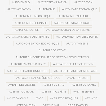
AUTO-EMPLOI
AUTODÉTERMINATION
AUTOÉDITION
AUTOMATISATION
AUTONOMIE
AUTONOMIE ÉCONOMIQUE
AUTONOMIE ÉNERGÉTIQUE
AUTONOMIE MILITAIRE
AUTONOMIE RÉGIONALE
AUTONOMIE STRATÉGIQUE
AUTONOMISATION
AUTONOMISATION DE LA FEMME
AUTONOMISATION DES FEMMES
AUTONOMISATION DES JEUNES
AUTONOMISATION ÉCONOMIQUE
AUTORITARISME
AUTORITÉ DE L’ÉTAT
AUTORITÉ INDÉPENDANTE DE GESTION DES ÉLECTIONS
AUTORITÉS COUTUMIÈRES
AUTORITÉS DE LA TRANSITION
AUTORITÉS TRADITIONNELLES
AUTOSUFFISANCE ALIMENTAIRE
AUTOSUFFISANCE ÉNERGÉTIQUE
AVANT-PROJET
AVENIR DES JEUNES
AVENIR DU MALI
AVENIR DU SAHEL
AVENIR POLITIQUE
AVENIR PROSPÈRE
AVERTISSEMENT
AVIATION CIVILE
AVOC
AXES STRATÉGIQUES
AZAWAD
AZERBAÏDJAN
B2GOLD MALI
BABA DAKONO