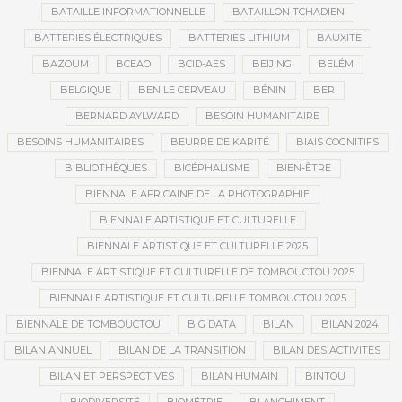
BATAILLE INFORMATIONNELLE
BATAILLON TCHADIEN
BATTERIES ÉLECTRIQUES
BATTERIES LITHIUM
BAUXITE
BAZOUM
BCEAO
BCID-AES
BEIJING
BELÉM
BELGIQUE
BEN LE CERVEAU
BÉNIN
BER
BERNARD AYLWARD
BESOIN HUMANITAIRE
BESOINS HUMANITAIRES
BEURRE DE KARITÉ
BIAIS COGNITIFS
BIBLIOTHÈQUES
BICÉPHALISME
BIEN-ÊTRE
BIENNALE AFRICAINE DE LA PHOTOGRAPHIE
BIENNALE ARTISTIQUE ET CULTURELLE
BIENNALE ARTISTIQUE ET CULTURELLE 2025
BIENNALE ARTISTIQUE ET CULTURELLE DE TOMBOUCTOU 2025
BIENNALE ARTISTIQUE ET CULTURELLE TOMBOUCTOU 2025
BIENNALE DE TOMBOUCTOU
BIG DATA
BILAN
BILAN 2024
BILAN ANNUEL
BILAN DE LA TRANSITION
BILAN DES ACTIVITÉS
BILAN ET PERSPECTIVES
BILAN HUMAIN
BINTOU