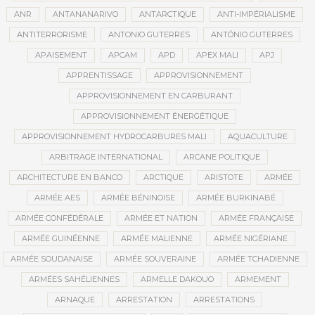
ANR
ANTANANARIVO
ANTARCTIQUE
ANTI-IMPÉRIALISME
ANTITERRORISME
ANTONIO GUTERRES
ANTÓNIO GUTERRES
APAISEMENT
APCAM
APD
APEX MALI
APJ
APPRENTISSAGE
APPROVISIONNEMENT
APPROVISIONNEMENT EN CARBURANT
APPROVISIONNEMENT ÉNERGÉTIQUE
APPROVISIONNEMENT HYDROCARBURES MALI
AQUACULTURE
ARBITRAGE INTERNATIONAL
ARCANE POLITIQUE
ARCHITECTURE EN BANCO
ARCTIQUE
ARISTOTE
ARMÉE
ARMÉE AES
ARMÉE BÉNINOISE
ARMÉE BURKINABÉ
ARMÉE CONFÉDÉRALE
ARMÉE ET NATION
ARMÉE FRANÇAISE
ARMÉE GUINÉENNE
ARMÉE MALIENNE
ARMÉE NIGÉRIANE
ARMÉE SOUDANAISE
ARMÉE SOUVERAINE
ARMÉE TCHADIENNE
ARMÉES SAHÉLIENNES
ARMELLE DAKOUO
ARMEMENT
ARNAQUE
ARRESTATION
ARRESTATIONS