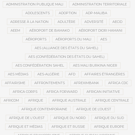
ADMINISTRATION PUBLIQUE MALI
ADMINISTRATION TERRITORIALE
ADOLESCENTS
ADOPTION
ADP-MALIBA
ADRESSE À LA NATION
ADULTÈRE
ADVERSITÉ
AECID
AEEM
AÉROPORT DE BAMAKO
AÉROPORT DIORI HAMANI
AÉROPORTS
AÉROPORTS DU MALI
AES
AES (ALLIANCE DES ÉTATS DU SAHEL)
AES (CONFÉDÉRATION DES ÉTATS DU SAHEL)
AES CONFÉDÉRATION SAHEL
AES MALI BURKINA NIGER
AES MÉDIAS
AES-ALGÉRIE
AFD
AFFAIRES ÉTRANGÈRES
AFFAIRISME
AFFRONTEMENTS
AFREXIMBANK
AFRICA CDC
AFRICA CORPS
AFRICA FORWARD
AFRICAN INITIATIVE
AFRICOM
AFRIQUE
AFRIQUE AUSTRALE
AFRIQUE CENTRALE
AFRIQUE CONTEMPORAINE
AFRIQUE DE L’OUEST
AFRIQUE DE L'OUEST
AFRIQUE DU NORD
AFRIQUE DU SUD
AFRIQUE ET MÉDIAS
AFRIQUE ET RUSSIE
AFRIQUE EUROPE