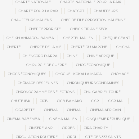
CHARTE NATIONALE
CHARTE NATIONALE POUR LA PAIX
CHARTE POUR LA PAIX
CHATGPT
CHAUFFEURS
CHAUFFEURS MALIENS
CHEF DE FILE OPPOSITION MALIENNE
CHEF TERRORISTE
CHEICK TIDIANE SECK
CHEIKH AHMADOU BAMBA
CHEPTEL MALIEN
CHÈQUE GÉANT
CHERTÉ
CHERTÉ DE LA VIE
CHERTÉ DU MARCHÉ
CHICHA
CHIENCORO DIARRA
CHINE
CHINE AFRIQUE
CHIRURGIE DE GUERRE
CHOC ÉCONOMIQUE
CHOCS ÉCONOMIQUES
CHOGUEL KOKALLA MAÏGA
CHÔMAGE
CHÔMAGE DES JEUNES
CHRONIQUEURS CONDAMNÉS
CHRONOGRAMME DES ÉLECTIONS
CHU GABRIEL TOURÉ
CHUTE IBK
CICB
CICB BAMAKO
CICR
CICR MALI
CIGARETTE
CINÉMA
CINEMA
CINÉMA AFRICAIN
CINÉMA BABEMBA
CINÉMA MALIEN
CINQUIÈME RÉPUBLIQUE
CINSERE-ANR
CIPRES
CIRA CHARITY
CIRCULATION ROUTIÈRE
CIRDI
CITÉ DES 333 SAINTS