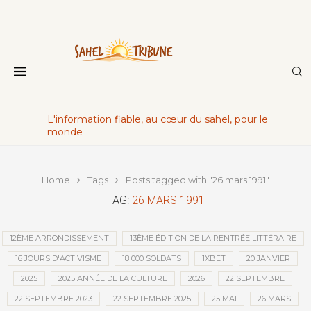
L'information fiable, au cœur du sahel, pour le
monde
Home
Tags
Posts tagged with "26 mars 1991"
TAG:
26 MARS 1991
12ÈME ARRONDISSEMENT
13ÈME ÉDITION DE LA RENTRÉE LITTÉRAIRE
16 JOURS D'ACTIVISME
18 000 SOLDATS
1XBET
20 JANVIER
2025
2025 ANNÉE DE LA CULTURE
2026
22 SEPTEMBRE
22 SEPTEMBRE 2023
22 SEPTEMBRE 2025
25 MAI
26 MARS