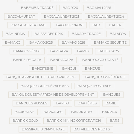
BABEMBA TRAORÉ
BAC 2026
BAC MALI 2026
BACCALAURÉAT
BACCALAURÉAT 2021
BACCALAURÉAT 2024
BACCALAURÉAT MALI
BACODJICORONI
BAD
BADEA
BAH NDAW
BAISSE DES PRIX
BAKARY TRAORÉ
BALAFON
BAMAKO
BAMAKO 2025
BAMAKO 2026
BAMAKO SÉCURITÉ
BAMAKO-SÉNOU
BAMBARA
BAMEX
BAMEX 2025
BANDE DE GAZA
BANDIAGARA
BANDIOUGOU DANTÉ
BANDITISME
BANGUI
BANQUE
BANQUE AFRICAINE DE DÉVELOPPEMENT
BANQUE CONFÉDÉRALE
BANQUE CONFÉDÉRALE AES
BANQUE MONDIALE
BANQUE OUEST-AFRICAINE DE DÉVELOPPEMENT
BANQUES
BANQUES RUSSES
BAPHO
BAPTÊMES
BARIL
BARKHANE
BARRAGES
BARRICADES
BARRICK
BARRICK GOLD
BARRICK MINING CORPORATION
BARS
BASSIROU DIOMAYE FAYE
BATAILLE DES RÉCITS