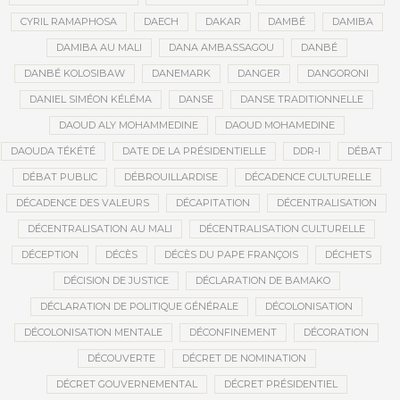
CYRIL RAMAPHOSA
DAECH
DAKAR
DAMBÉ
DAMIBA
DAMIBA AU MALI
DANA AMBASSAGOU
DANBÉ
DANBÉ KOLOSIBAW
DANEMARK
DANGER
DANGORONI
DANIEL SIMÉON KÉLÉMA
DANSE
DANSE TRADITIONNELLE
DAOUD ALY MOHAMMEDINE
DAOUD MOHAMEDINE
DAOUDA TÉKÉTÉ
DATE DE LA PRÉSIDENTIELLE
DDR-I
DÉBAT
DÉBAT PUBLIC
DÉBROUILLARDISE
DÉCADENCE CULTURELLE
DÉCADENCE DES VALEURS
DÉCAPITATION
DÉCENTRALISATION
DÉCENTRALISATION AU MALI
DÉCENTRALISATION CULTURELLE
DÉCEPTION
DÉCÈS
DÉCÈS DU PAPE FRANÇOIS
DÉCHETS
DÉCISION DE JUSTICE
DÉCLARATION DE BAMAKO
DÉCLARATION DE POLITIQUE GÉNÉRALE
DÉCOLONISATION
DÉCOLONISATION MENTALE
DÉCONFINEMENT
DÉCORATION
DÉCOUVERTE
DÉCRET DE NOMINATION
DÉCRET GOUVERNEMENTAL
DÉCRET PRÉSIDENTIEL