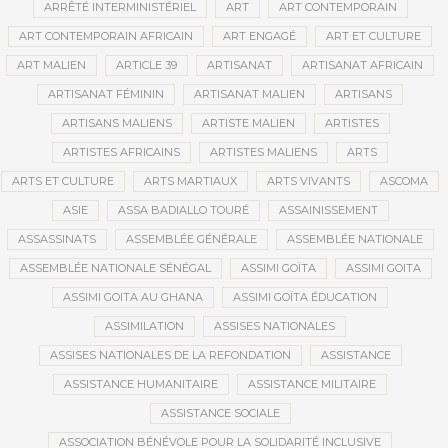
ARRÊTÉ INTERMINISTÉRIEL
ART
ART CONTEMPORAIN
ART CONTEMPORAIN AFRICAIN
ART ENGAGÉ
ART ET CULTURE
ART MALIEN
ARTICLE 39
ARTISANAT
ARTISANAT AFRICAIN
ARTISANAT FÉMININ
ARTISANAT MALIEN
ARTISANS
ARTISANS MALIENS
ARTISTE MALIEN
ARTISTES
ARTISTES AFRICAINS
ARTISTES MALIENS
ARTS
ARTS ET CULTURE
ARTS MARTIAUX
ARTS VIVANTS
ASCOMA
ASIE
ASSA BADIALLO TOURÉ
ASSAINISSEMENT
ASSASSINATS
ASSEMBLÉE GÉNÉRALE
ASSEMBLÉE NATIONALE
ASSEMBLÉE NATIONALE SÉNÉGAL
ASSIMI GOÏTA
ASSIMI GOITA
ASSIMI GOITA AU GHANA
ASSIMI GOÏTA ÉDUCATION
ASSIMILATION
ASSISES NATIONALES
ASSISES NATIONALES DE LA REFONDATION
ASSISTANCE
ASSISTANCE HUMANITAIRE
ASSISTANCE MILITAIRE
ASSISTANCE SOCIALE
ASSOCIATION BÉNÉVOLE POUR LA SOLIDARITÉ INCLUSIVE