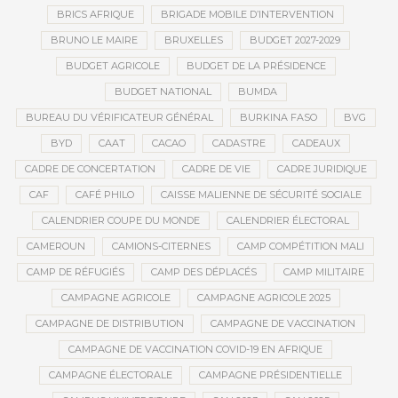
BRICS AFRIQUE
BRIGADE MOBILE D’INTERVENTION
BRUNO LE MAIRE
BRUXELLES
BUDGET 2027-2029
BUDGET AGRICOLE
BUDGET DE LA PRÉSIDENCE
BUDGET NATIONAL
BUMDA
BUREAU DU VÉRIFICATEUR GÉNÉRAL
BURKINA FASO
BVG
BYD
CAAT
CACAO
CADASTRE
CADEAUX
CADRE DE CONCERTATION
CADRE DE VIE
CADRE JURIDIQUE
CAF
CAFÉ PHILO
CAISSE MALIENNE DE SÉCURITÉ SOCIALE
CALENDRIER COUPE DU MONDE
CALENDRIER ÉLECTORAL
CAMEROUN
CAMIONS-CITERNES
CAMP COMPÉTITION MALI
CAMP DE RÉFUGIÉS
CAMP DES DÉPLACÉS
CAMP MILITAIRE
CAMPAGNE AGRICOLE
CAMPAGNE AGRICOLE 2025
CAMPAGNE DE DISTRIBUTION
CAMPAGNE DE VACCINATION
CAMPAGNE DE VACCINATION COVID-19 EN AFRIQUE
CAMPAGNE ÉLECTORALE
CAMPAGNE PRÉSIDENTIELLE