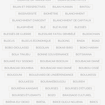
BILAN DE LA TRANSITION
BILAN DES ACTIVITÉS
BILAN ET PERSPECTIVES
BILAN HUMAIN
BINTOU
BIODIVERSITÉ
BIOMÉTRIE
BLANCHIMENT
BLANCHIMENT D’ARGENT
BLANCHIMENT DE CAPITAUX
BLASPHÈME
BLÉ
BLÉ RUSSE
BLESSÉS
BLESSÉS DE GUERRE
BLESSURE FATOU DEMBÉLÉ
BLOCKCHAIN
BLOCUS
BLOCUS ÉCONOMIQUE
BLOGING
BNDA
BOAD
BOBO-DIOULASSO
BOGOLAN
BOKAR BIRO
BOKO HARAM
BOLA TINUBU
BONNE GOUVERNANCE
BOTSWANA
BOUARÉ FILY SISSOKO
BOUBACAR BOCOUM
BOUBACAR DIANÉ
BOUBACAR DOUMBIA
BOUBACAR MAO DIANÉ
BOUBOU CISSÉ
BOUGOUNI
BOULEVARD DE L’INDÉPENDANCE
BOULIKESSI
BOULKESSI
BOURAKÉBOUGOU
BOUREM
BOURÉMA KANSAYE
BOURSES
BOURSES D'ÉTUDES
BOURSES ÉTUDIANTS
BOZO
BRASSAGE CULTUREL
BRÉMA ELY DICKO
BRÉSIL
BRICE OLIGUI NGUEMA
BRICS