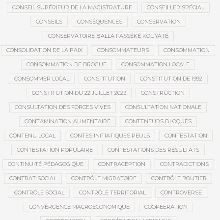
CONSEIL SUPÉRIEUR DE LA MAGISTRATURE
CONSEILLER SPÉCIAL
CONSEILS
CONSÉQUENCES
CONSERVATION
CONSERVATOIRE BALLA FASSÉKÉ KOUYATÉ
CONSOLIDATION DE LA PAIX
CONSOMMATEURS
CONSOMMATION
CONSOMMATION DE DROGUE
CONSOMMATION LOCALE
CONSOMMER LOCAL
CONSTITUTION
CONSTITUTION DE 1992
CONSTITUTION DU 22 JUILLET 2023
CONSTRUCTION
CONSULTATION DES FORCES VIVES
CONSULTATION NATIONALE
CONTAMINATION ALIMENTAIRE
CONTENEURS BLOQUÉS
CONTENU LOCAL
CONTES INITIATIQUES PEULS
CONTESTATION
CONTESTATION POPULAIRE
CONTESTATIONS DES RÉSULTATS
CONTINUITÉ PÉDAGOGIQUE
CONTRACEPTION
CONTRADICTIONS
CONTRAT SOCIAL
CONTRÔLE MIGRATOIRE
CONTRÔLE ROUTIER
CONTRÔLE SOCIAL
CONTRÔLE TERRITORIAL
CONTROVERSE
CONVERGENCE MACROÉCONOMIQUE
COOPEERATION