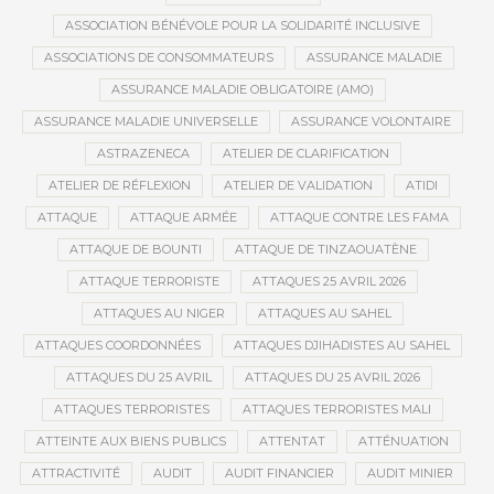
ASSOCIATION BÉNÉVOLE POUR LA SOLIDARITÉ INCLUSIVE
ASSOCIATIONS DE CONSOMMATEURS
ASSURANCE MALADIE
ASSURANCE MALADIE OBLIGATOIRE (AMO)
ASSURANCE MALADIE UNIVERSELLE
ASSURANCE VOLONTAIRE
ASTRAZENECA
ATELIER DE CLARIFICATION
ATELIER DE RÉFLEXION
ATELIER DE VALIDATION
ATIDI
ATTAQUE
ATTAQUE ARMÉE
ATTAQUE CONTRE LES FAMA
ATTAQUE DE BOUNTI
ATTAQUE DE TINZAOUATÈNE
ATTAQUE TERRORISTE
ATTAQUES 25 AVRIL 2026
ATTAQUES AU NIGER
ATTAQUES AU SAHEL
ATTAQUES COORDONNÉES
ATTAQUES DJIHADISTES AU SAHEL
ATTAQUES DU 25 AVRIL
ATTAQUES DU 25 AVRIL 2026
ATTAQUES TERRORISTES
ATTAQUES TERRORISTES MALI
ATTEINTE AUX BIENS PUBLICS
ATTENTAT
ATTÉNUATION
ATTRACTIVITÉ
AUDIT
AUDIT FINANCIER
AUDIT MINIER