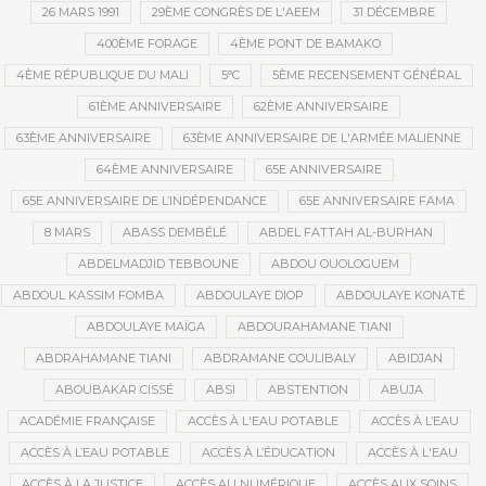
26 MARS 1991
29ÈME CONGRÈS DE L'AEEM
31 DÉCEMBRE
400ÈME FORAGE
4ÈME PONT DE BAMAKO
4ÈME RÉPUBLIQUE DU MALI
5°C
5ÈME RECENSEMENT GÉNÉRAL
61ÈME ANNIVERSAIRE
62ÈME ANNIVERSAIRE
63ÈME ANNIVERSAIRE
63ÈME ANNIVERSAIRE DE L'ARMÉE MALIENNE
64ÈME ANNIVERSAIRE
65E ANNIVERSAIRE
65E ANNIVERSAIRE DE L’INDÉPENDANCE
65E ANNIVERSAIRE FAMA
8 MARS
ABASS DEMBÉLÉ
ABDEL FATTAH AL-BURHAN
ABDELMADJID TEBBOUNE
ABDOU OUOLOGUEM
ABDOUL KASSIM FOMBA
ABDOULAYE DIOP
ABDOULAYE KONATÉ
ABDOULAYE MAÏGA
ABDOURAHAMANE TIANI
ABDRAHAMANE TIANI
ABDRAMANE COULIBALY
ABIDJAN
ABOUBAKAR CISSÉ
ABSI
ABSTENTION
ABUJA
ACADÉMIE FRANÇAISE
ACCÈS À L'EAU POTABLE
ACCÈS À L’EAU
ACCÈS À L’EAU POTABLE
ACCÈS À L’ÉDUCATION
ACCÈS À L'EAU
ACCÈS À LA JUSTICE
ACCÈS AU NUMÉRIQUE
ACCÈS AUX SOINS