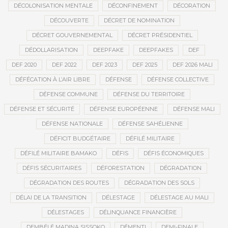
DÉCOLONISATION MENTALE
DÉCONFINEMENT
DÉCORATION
DÉCOUVERTE
DÉCRET DE NOMINATION
DÉCRET GOUVERNEMENTAL
DÉCRET PRÉSIDENTIEL
DÉDOLLARISATION
DEEPFAKE
DEEPFAKES
DEF
DEF 2020
DEF 2022
DEF 2023
DEF 2025
DEF 2026 MALI
DÉFÉCATION À L’AIR LIBRE
DÉFENSE
DÉFENSE COLLECTIVE
DÉFENSE COMMUNE
DÉFENSE DU TERRITOIRE
DÉFENSE ET SÉCURITÉ
DÉFENSE EUROPÉENNE
DÉFENSE MALI
DÉFENSE NATIONALE
DÉFENSE SAHÉLIENNE
DÉFICIT BUDGÉTAIRE
DÉFILÉ MILITAIRE
DÉFILÉ MILITAIRE BAMAKO
DÉFIS
DÉFIS ÉCONOMIQUES
DÉFIS SÉCURITAIRES
DÉFORESTATION
DÉGRADATION
DÉGRADATION DES ROUTES
DÉGRADATION DES SOLS
DÉLAI DE LA TRANSITION
DÉLESTAGE
DÉLESTAGE AU MALI
DÉLESTAGES
DÉLINQUANCE FINANCIÈRE
DEMBÉLÉ MADINA SISSOKO
DÉMENTI
DEMI-FINALE