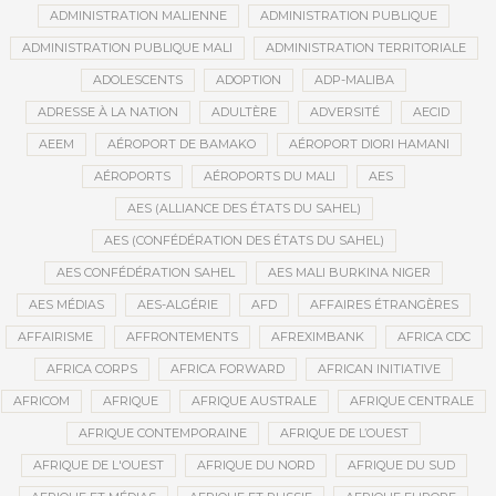
ADMINISTRATION MALIENNE
ADMINISTRATION PUBLIQUE
ADMINISTRATION PUBLIQUE MALI
ADMINISTRATION TERRITORIALE
ADOLESCENTS
ADOPTION
ADP-MALIBA
ADRESSE À LA NATION
ADULTÈRE
ADVERSITÉ
AECID
AEEM
AÉROPORT DE BAMAKO
AÉROPORT DIORI HAMANI
AÉROPORTS
AÉROPORTS DU MALI
AES
AES (ALLIANCE DES ÉTATS DU SAHEL)
AES (CONFÉDÉRATION DES ÉTATS DU SAHEL)
AES CONFÉDÉRATION SAHEL
AES MALI BURKINA NIGER
AES MÉDIAS
AES-ALGÉRIE
AFD
AFFAIRES ÉTRANGÈRES
AFFAIRISME
AFFRONTEMENTS
AFREXIMBANK
AFRICA CDC
AFRICA CORPS
AFRICA FORWARD
AFRICAN INITIATIVE
AFRICOM
AFRIQUE
AFRIQUE AUSTRALE
AFRIQUE CENTRALE
AFRIQUE CONTEMPORAINE
AFRIQUE DE L’OUEST
AFRIQUE DE L'OUEST
AFRIQUE DU NORD
AFRIQUE DU SUD