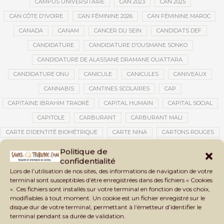
CAMPUS UNIVERSITAIRE
CAN 2023
CAN 2025
CAN CÔTE D'IVOIRE
CAN FÉMININE 2026
CAN FÉMININE MAROC
CANADA
CANAM
CANCER DU SEIN
CANDIDATS DEF
CANDIDATURE
CANDIDATURE D'OUSMANE SONKO
CANDIDATURE DE ALASSANE DRAMANE OUATTARA
CANDIDATURE ONU
CANICULE
CANICULES
CANIVEAUX
CANNABIS
CANTINES SCOLAIRES
CAP
CAPITAINE IBRAHIM TRAORÉ
CAPITAL HUMAIN
CAPITAL SOCIAL
CAPITOLE
CARBURANT
CARBURANT MALI
CARTE D’IDENTITÉ BIOMÉTRIQUE
CARTE NINA
CARTONS ROUGES
CASABLANCA
CATASTROPHE
CATASTROPHE NATURELLE
Politique de
confidentialité
CATASTROPHES CLIMATIQUES
CATASTROPHES NATURELLES
Lors de l’utilisation de nos sites, des informations de navigation de votre
CAUTION 10 000 DOLLARS
CAUTION DE VISA
CDAT
CECOGEC
terminal sont susceptibles d’être enregistrées dans des fichiers « Cookies
». Ces fichiers sont installés sur votre terminal en fonction de vos choix,
CEDEAO
CÉDÉAO
CEI
CÉLÉBRATION NATIONALE
CEMAC
modifiables à tout moment. Un cookie est un fichier enregistré sur le
CEMAPI
CEN-SNESUP
CENOU
CENSURE
disque dur de votre terminal, permettant à l’émetteur d’identifier le
terminal pendant sa durée de validation.
CENTRAFRIQUE
CENTRALE SOLAIRE