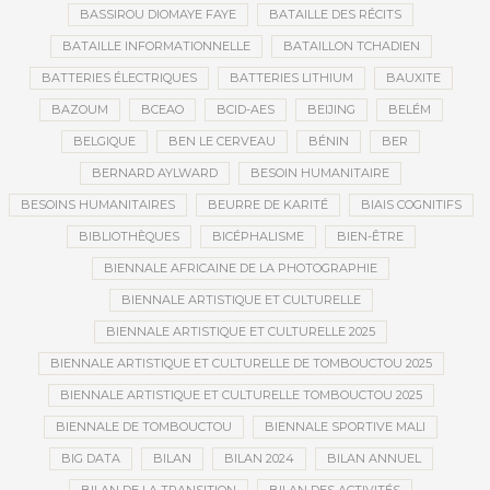
BASSIROU DIOMAYE FAYE
BATAILLE DES RÉCITS
BATAILLE INFORMATIONNELLE
BATAILLON TCHADIEN
BATTERIES ÉLECTRIQUES
BATTERIES LITHIUM
BAUXITE
BAZOUM
BCEAO
BCID-AES
BEIJING
BELÉM
BELGIQUE
BEN LE CERVEAU
BÉNIN
BER
BERNARD AYLWARD
BESOIN HUMANITAIRE
BESOINS HUMANITAIRES
BEURRE DE KARITÉ
BIAIS COGNITIFS
BIBLIOTHÈQUES
BICÉPHALISME
BIEN-ÊTRE
BIENNALE AFRICAINE DE LA PHOTOGRAPHIE
BIENNALE ARTISTIQUE ET CULTURELLE
BIENNALE ARTISTIQUE ET CULTURELLE 2025
BIENNALE ARTISTIQUE ET CULTURELLE DE TOMBOUCTOU 2025
BIENNALE ARTISTIQUE ET CULTURELLE TOMBOUCTOU 2025
BIENNALE DE TOMBOUCTOU
BIENNALE SPORTIVE MALI
BIG DATA
BILAN
BILAN 2024
BILAN ANNUEL