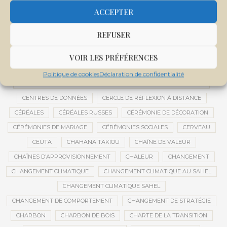
CENTRALE SOLAIRE DE SANANKOROBA
CENTRALES SOLAIRES
ACCEPTER
CENTRE D'INTELLIGENCE ARTIFICIELLE
REFUSER
CENTRE DE SANTÉ COMMUNAUTAIRE
CENTRE DU MALI
CENTRE INTERNATIONAL DE CONFÉRENCES DE BAMAKO
VOIR LES PRÉFÉRENCES
CENTRE MALI
Politique de cookies
Déclaration de confidentialité
CENTRE NATIONAL DES EXAMENS ET CONCOURS DE L’ÉDUCATION
CENTRES DE DONNÉES
CERCLE DE RÉFLEXION À DISTANCE
CÉRÉALES
CÉRÉALES RUSSES
CÉRÉMONIE DE DÉCORATION
CÉRÉMONIES DE MARIAGE
CÉRÉMONIES SOCIALES
CERVEAU
CEUTA
CHAHANA TAKIOU
CHAÎNE DE VALEUR
CHAÎNES D’APPROVISIONNEMENT
CHALEUR
CHANGEMENT
CHANGEMENT CLIMATIQUE
CHANGEMENT CLIMATIQUE AU SAHEL
CHANGEMENT CLIMATIQUE SAHEL
CHANGEMENT DE COMPORTEMENT
CHANGEMENT DE STRATÉGIE
CHARBON
CHARBON DE BOIS
CHARTE DE LA TRANSITION