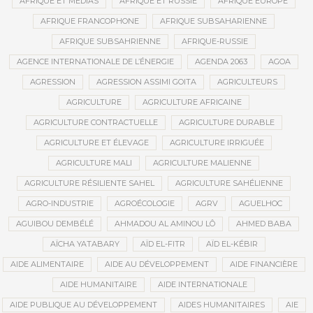
AFRIQUE ET MÉDIAS
AFRIQUE ET RUSSIE
AFRIQUE EUROPE
AFRIQUE FRANCOPHONE
AFRIQUE SUBSAHARIENNE
AFRIQUE SUBSAHRIENNE
AFRIQUE-RUSSIE
AGENCE INTERNATIONALE DE L’ÉNERGIE
AGENDA 2063
AGOA
AGRESSION
AGRESSION ASSIMI GOITA
AGRICULTEURS
AGRICULTURE
AGRICULTURE AFRICAINE
AGRICULTURE CONTRACTUELLE
AGRICULTURE DURABLE
AGRICULTURE ET ÉLEVAGE
AGRICULTURE IRRIGUÉE
AGRICULTURE MALI
AGRICULTURE MALIENNE
AGRICULTURE RÉSILIENTE SAHEL
AGRICULTURE SAHÉLIENNE
AGRO-INDUSTRIE
AGROÉCOLOGIE
AGRV
AGUELHOC
AGUIBOU DEMBÉLÉ
AHMADOU AL AMINOU LÔ
AHMED BABA
AÏCHA YATABARY
AÏD EL-FITR
AÏD EL-KÉBIR
AIDE ALIMENTAIRE
AIDE AU DÉVELOPPEMENT
AIDE FINANCIÈRE
AIDE HUMANITAIRE
AIDE INTERNATIONALE
AIDE PUBLIQUE AU DÉVELOPPEMENT
AIDES HUMANITAIRES
AIE