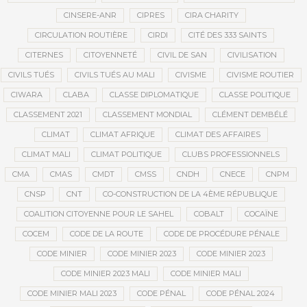
CINSERE-ANR
CIPRES
CIRA CHARITY
CIRCULATION ROUTIÈRE
CIRDI
CITÉ DES 333 SAINTS
CITERNES
CITOYENNETÉ
CIVIL DE SAN
CIVILISATION
CIVILS TUÉS
CIVILS TUÉS AU MALI
CIVISME
CIVISME ROUTIER
CIWARA
CLABA
CLASSE DIPLOMATIQUE
CLASSE POLITIQUE
CLASSEMENT 2021
CLASSEMENT MONDIAL
CLÉMENT DEMBÉLÉ
CLIMAT
CLIMAT AFRIQUE
CLIMAT DES AFFAIRES
CLIMAT MALI
CLIMAT POLITIQUE
CLUBS PROFESSIONNELS
CMA
CMAS
CMDT
CMSS
CNDH
CNECE
CNPM
CNSP
CNT
CO-CONSTRUCTION DE LA 4ÈME RÉPUBLIQUE
COALITION CITOYENNE POUR LE SAHEL
COBALT
COCAÏNE
COCEM
CODE DE LA ROUTE
CODE DE PROCÉDURE PÉNALE
CODE MINIER
CODE MINIER 2023
CODE MINIER 2023
CODE MINIER 2023 MALI
CODE MINIER MALI
CODE MINIER MALI 2023
CODE PÉNAL
CODE PÉNAL 2024