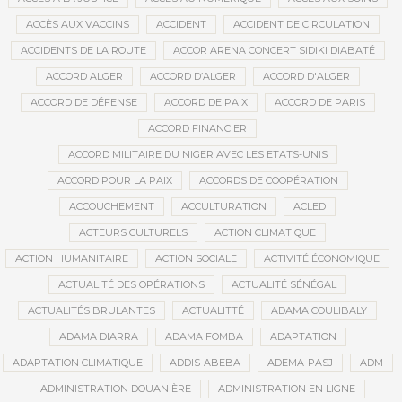
ACCÈS AUX VACCINS
ACCIDENT
ACCIDENT DE CIRCULATION
ACCIDENTS DE LA ROUTE
ACCOR ARENA CONCERT SIDIKI DIABATÉ
ACCORD ALGER
ACCORD D’ALGER
ACCORD D'ALGER
ACCORD DE DÉFENSE
ACCORD DE PAIX
ACCORD DE PARIS
ACCORD FINANCIER
ACCORD MILITAIRE DU NIGER AVEC LES ETATS-UNIS
ACCORD POUR LA PAIX
ACCORDS DE COOPÉRATION
ACCOUCHEMENT
ACCULTURATION
ACLED
ACTEURS CULTURELS
ACTION CLIMATIQUE
ACTION HUMANITAIRE
ACTION SOCIALE
ACTIVITÉ ÉCONOMIQUE
ACTUALITÉ DES OPÉRATIONS
ACTUALITÉ SÉNÉGAL
ACTUALITÉS BRULANTES
ACTUALITTÉ
ADAMA COULIBALY
ADAMA DIARRA
ADAMA FOMBA
ADAPTATION
ADAPTATION CLIMATIQUE
ADDIS-ABEBA
ADEMA-PASJ
ADM
ADMINISTRATION DOUANIÈRE
ADMINISTRATION EN LIGNE