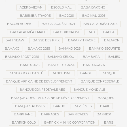
AZERBAÏDJAN
B2GOLD MALI
BABA DAKONO
BABEMBA TRAORÉ
BAC 2026
BAC MALI 2026
BACCALAURÉAT
BACCALAURÉAT 2021
BACCALAURÉAT 2024
BACCALAURÉAT MALI
BACODJICORONI
BAD
BADEA
BAH NDAW
BAISSE DES PRIX
BAKARY TRAORÉ
BALAFON
BAMAKO
BAMAKO 2025
BAMAKO 2026
BAMAKO SÉCURITÉ
BAMAKO SPORT 2026
BAMAKO-SÉNOU
BAMBARA
BAMEX
BAMEX 2025
BANDE DE GAZA
BANDIAGARA
BANDIOUGOU DANTÉ
BANDITISME
BANGUI
BANQUE
BANQUE AFRICAINE DE DÉVELOPPEMENT
BANQUE CONFÉDÉRALE
BANQUE CONFÉDÉRALE AES
BANQUE MONDIALE
BANQUE OUEST-AFRICAINE DE DÉVELOPPEMENT
BANQUES
BANQUES RUSSES
BAPHO
BAPTÊMES
BARIL
BARKHANE
BARRAGES
BARRICADES
BARRICK
BARRICK GOLD
BARRICK MINING CORPORATION
BARS