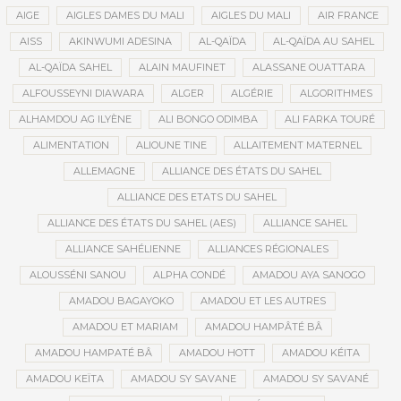
AIGE
AIGLES DAMES DU MALI
AIGLES DU MALI
AIR FRANCE
AISS
AKINWUMI ADESINA
AL-QAÏDA
AL-QAÏDA AU SAHEL
AL-QAÏDA SAHEL
ALAIN MAUFINET
ALASSANE OUATTARA
ALFOUSSEYNI DIAWARA
ALGER
ALGÉRIE
ALGORITHMES
ALHAMDOU AG ILYÈNE
ALI BONGO ODIMBA
ALI FARKA TOURÉ
ALIMENTATION
ALIOUNE TINE
ALLAITEMENT MATERNEL
ALLEMAGNE
ALLIANCE DES ÉTATS DU SAHEL
ALLIANCE DES ETATS DU SAHEL
ALLIANCE DES ÉTATS DU SAHEL (AES)
ALLIANCE SAHEL
ALLIANCE SAHÉLIENNE
ALLIANCES RÉGIONALES
ALOUSSÉNI SANOU
ALPHA CONDÉ
AMADOU AYA SANOGO
AMADOU BAGAYOKO
AMADOU ET LES AUTRES
AMADOU ET MARIAM
AMADOU HAMPÂTÉ BÂ
AMADOU HAMPATÉ BÂ
AMADOU HOTT
AMADOU KÉITA
AMADOU KEÏTA
AMADOU SY SAVANE
AMADOU SY SAVANÉ