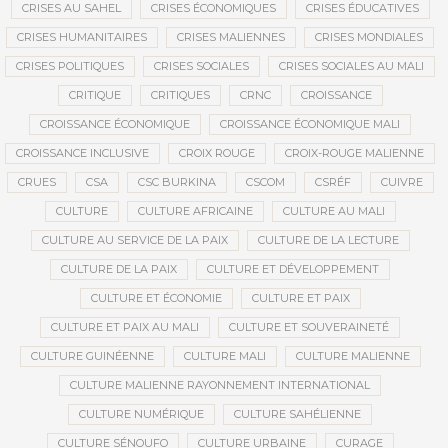
CRISES AU SAHEL
CRISES ÉCONOMIQUES
CRISES ÉDUCATIVES
CRISES HUMANITAIRES
CRISES MALIENNES
CRISES MONDIALES
CRISES POLITIQUES
CRISES SOCIALES
CRISES SOCIALES AU MALI
CRITIQUE
CRITIQUES
CRNC
CROISSANCE
CROISSANCE ÉCONOMIQUE
CROISSANCE ÉCONOMIQUE MALI
CROISSANCE INCLUSIVE
CROIX ROUGE
CROIX-ROUGE MALIENNE
CRUES
CSA
CSC BURKINA
CSCOM
CSRÉF
CUIVRE
CULTURE
CULTURE AFRICAINE
CULTURE AU MALI
CULTURE AU SERVICE DE LA PAIX
CULTURE DE LA LECTURE
CULTURE DE LA PAIX
CULTURE ET DÉVELOPPEMENT
CULTURE ET ÉCONOMIE
CULTURE ET PAIX
CULTURE ET PAIX AU MALI
CULTURE ET SOUVERAINETÉ
CULTURE GUINÉENNE
CULTURE MALI
CULTURE MALIENNE
CULTURE MALIENNE RAYONNEMENT INTERNATIONAL
CULTURE NUMÉRIQUE
CULTURE SAHÉLIENNE
CULTURE SÉNOUFO
CULTURE URBAINE
CURAGE