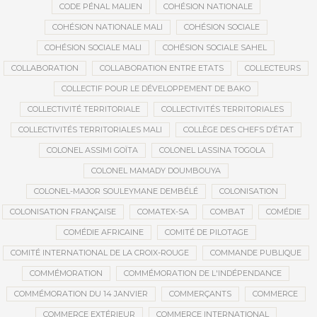
CODE PÉNAL MALIEN
COHÉSION NATIONALE
COHÉSION NATIONALE MALI
COHÉSION SOCIALE
COHÉSION SOCIALE MALI
COHÉSION SOCIALE SAHEL
COLLABORATION
COLLABORATION ENTRE ETATS
COLLECTEURS
COLLECTIF POUR LE DÉVELOPPEMENT DE BAKO
COLLECTIVITÉ TERRITORIALE
COLLECTIVITÉS TERRITORIALES
COLLECTIVITÉS TERRITORIALES MALI
COLLÈGE DES CHEFS D’ÉTAT
COLONEL ASSIMI GOÏTA
COLONEL LASSINA TOGOLA
COLONEL MAMADY DOUMBOUYA
COLONEL-MAJOR SOULEYMANE DEMBÉLÉ
COLONISATION
COLONISATION FRANÇAISE
COMATEX-SA
COMBAT
COMÉDIE
COMÉDIE AFRICAINE
COMITÉ DE PILOTAGE
COMITÉ INTERNATIONAL DE LA CROIX-ROUGE
COMMANDE PUBLIQUE
COMMÉMORATION
COMMÉMORATION DE L'INDÉPENDANCE
COMMÉMORATION DU 14 JANVIER
COMMERÇANTS
COMMERCE
COMMERCE EXTÉRIEUR
COMMERCE INTERNATIONAL