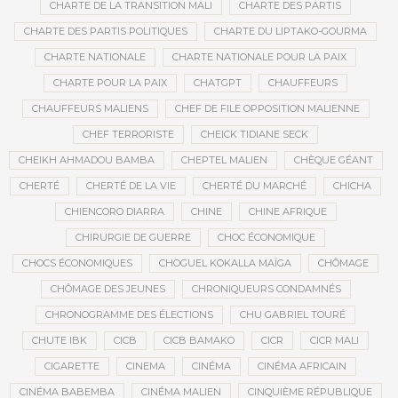
CHARTE DE LA TRANSITION MALI
CHARTE DES PARTIS
CHARTE DES PARTIS POLITIQUES
CHARTE DU LIPTAKO-GOURMA
CHARTE NATIONALE
CHARTE NATIONALE POUR LA PAIX
CHARTE POUR LA PAIX
CHATGPT
CHAUFFEURS
CHAUFFEURS MALIENS
CHEF DE FILE OPPOSITION MALIENNE
CHEF TERRORISTE
CHEICK TIDIANE SECK
CHEIKH AHMADOU BAMBA
CHEPTEL MALIEN
CHÈQUE GÉANT
CHERTÉ
CHERTÉ DE LA VIE
CHERTÉ DU MARCHÉ
CHICHA
CHIENCORO DIARRA
CHINE
CHINE AFRIQUE
CHIRURGIE DE GUERRE
CHOC ÉCONOMIQUE
CHOCS ÉCONOMIQUES
CHOGUEL KOKALLA MAÏGA
CHÔMAGE
CHÔMAGE DES JEUNES
CHRONIQUEURS CONDAMNÉS
CHRONOGRAMME DES ÉLECTIONS
CHU GABRIEL TOURÉ
CHUTE IBK
CICB
CICB BAMAKO
CICR
CICR MALI
CIGARETTE
CINEMA
CINÉMA
CINÉMA AFRICAIN
CINÉMA BABEMBA
CINÉMA MALIEN
CINQUIÈME RÉPUBLIQUE