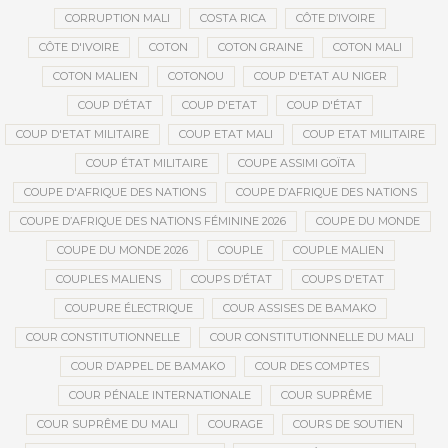
CORRUPTION MALI
COSTA RICA
CÔTE D’IVOIRE
CÔTE D'IVOIRE
COTON
COTON GRAINE
COTON MALI
COTON MALIEN
COTONOU
COUP D'ETAT AU NIGER
COUP D’ÉTAT
COUP D'ETAT
COUP D'ÉTAT
COUP D'ETAT MILITAIRE
COUP ETAT MALI
COUP ETAT MILITAIRE
COUP ÉTAT MILITAIRE
COUPE ASSIMI GOÏTA
COUPE D'AFRIQUE DES NATIONS
COUPE D’AFRIQUE DES NATIONS
COUPE D’AFRIQUE DES NATIONS FÉMININE 2026
COUPE DU MONDE
COUPE DU MONDE 2026
COUPLE
COUPLE MALIEN
COUPLES MALIENS
COUPS D’ÉTAT
COUPS D'ETAT
COUPURE ÉLECTRIQUE
COUR ASSISES DE BAMAKO
COUR CONSTITUTIONNELLE
COUR CONSTITUTIONNELLE DU MALI
COUR D’APPEL DE BAMAKO
COUR DES COMPTES
COUR PÉNALE INTERNATIONALE
COUR SUPRÊME
COUR SUPRÊME DU MALI
COURAGE
COURS DE SOUTIEN