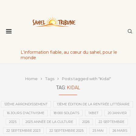
L'information fiable, au cœur du sahel, pour le
monde
Home
Tags
Posts tagged with "Kidal"
TAG:
KIDAL
12ÈME ARRONDISSEMENT
13ÈME ÉDITION DE LA RENTRÉE LITTÉRAIRE
16 JOURS D'ACTIVISME
18 000 SOLDATS
1XBET
20 JANVIER
2025
2025 ANNÉE DE LA CULTURE
2026
22 SEPTEMBRE
22 SEPTEMBRE 2023
22 SEPTEMBRE 2025
25 MAI
26 MARS