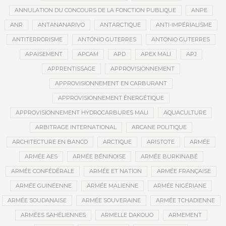
ANNULATION DU CONCOURS DE LA FONCTION PUBLIQUE
ANPE
ANR
ANTANANARIVO
ANTARCTIQUE
ANTI-IMPÉRIALISME
ANTITERRORISME
ANTÓNIO GUTERRES
ANTONIO GUTERRES
APAISEMENT
APCAM
APD
APEX MALI
APJ
APPRENTISSAGE
APPROVISIONNEMENT
APPROVISIONNEMENT EN CARBURANT
APPROVISIONNEMENT ÉNERGÉTIQUE
APPROVISIONNEMENT HYDROCARBURES MALI
AQUACULTURE
ARBITRAGE INTERNATIONAL
ARCANE POLITIQUE
ARCHITECTURE EN BANCO
ARCTIQUE
ARISTOTE
ARMÉE
ARMÉE AES
ARMÉE BÉNINOISE
ARMÉE BURKINABÉ
ARMÉE CONFÉDÉRALE
ARMÉE ET NATION
ARMÉE FRANÇAISE
ARMÉE GUINÉENNE
ARMÉE MALIENNE
ARMÉE NIGÉRIANE
ARMÉE SOUDANAISE
ARMÉE SOUVERAINE
ARMÉE TCHADIENNE
ARMÉES SAHÉLIENNES
ARMELLE DAKOUO
ARMEMENT