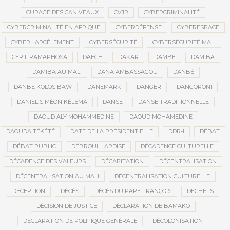
CURAGE DES CANIVEAUX
CVJR
CYBERCRIMINALITÉ
CYBERCRIMINALITÉ EN AFRIQUE
CYBERDÉFENSE
CYBERESPACE
CYBERHARCÈLEMENT
CYBERSÉCURITÉ
CYBERSÉCURITÉ MALI
CYRIL RAMAPHOSA
DAECH
DAKAR
DAMBÉ
DAMIBA
DAMIBA AU MALI
DANA AMBASSAGOU
DANBÉ
DANBÉ KOLOSIBAW
DANEMARK
DANGER
DANGORONI
DANIEL SIMÉON KÉLÉMA
DANSE
DANSE TRADITIONNELLE
DAOUD ALY MOHAMMEDINE
DAOUD MOHAMEDINE
DAOUDA TÉKÉTÉ
DATE DE LA PRÉSIDENTIELLE
DDR-I
DÉBAT
DÉBAT PUBLIC
DÉBROUILLARDISE
DÉCADENCE CULTURELLE
DÉCADENCE DES VALEURS
DÉCAPITATION
DÉCENTRALISATION
DÉCENTRALISATION AU MALI
DÉCENTRALISATION CULTURELLE
DÉCEPTION
DÉCÈS
DÉCÈS DU PAPE FRANÇOIS
DÉCHETS
DÉCISION DE JUSTICE
DÉCLARATION DE BAMAKO
DÉCLARATION DE POLITIQUE GÉNÉRALE
DÉCOLONISATION