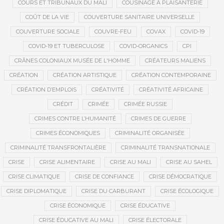
COURS ET TRIBUNAUX DU MALI
COUSINAGE À PLAISANTERIE
COÛT DE LA VIE
COUVERTURE SANITAIRE UNIVERSELLE
COUVERTURE SOCIALE
COUVRE-FEU
COVAX
COVID-19
COVID-19 ET TUBERCULOSE
COVID-ORGANICS
CPI
CRÂNES COLONIAUX MUSÉE DE L'HOMME
CRÉATEURS MALIENS
CRÉATION
CRÉATION ARTISTIQUE
CRÉATION CONTEMPORAINE
CRÉATION D’EMPLOIS
CRÉATIVITÉ
CRÉATIVITÉ AFRICAINE
CRÉDIT
CRIMÉE
CRIMÉE RUSSIE
CRIMES CONTRE L’HUMANITÉ
CRIMES DE GUERRE
CRIMES ÉCONOMIQUES
CRIMINALITÉ ORGANISÉE
CRIMINALITÉ TRANSFRONTALIÈRE
CRIMINALITÉ TRANSNATIONALE
CRISE
CRISE ALIMENTAIRE
CRISE AU MALI
CRISE AU SAHEL
CRISE CLIMATIQUE
CRISE DE CONFIANCE
CRISE DÉMOCRATIQUE
CRISE DIPLOMATIQUE
CRISE DU CARBURANT
CRISE ÉCOLOGIQUE
CRISE ÉCONOMIQUE
CRISE ÉDUCATIVE
CRISE ÉDUCATIVE AU MALI
CRISE ÉLECTORALE