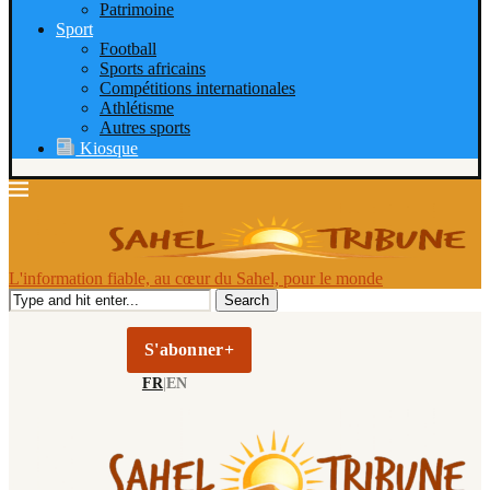
Patrimoine
Sport
Football
Sports africains
Compétitions internationales
Athlétisme
Autres sports
Kiosque
L'information fiable, au cœur du Sahel, pour le monde
Search
S'abonner+
FR
|
EN