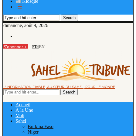
Kiosque
☰
Search
dimanche, août 9, 2026
S'abonner +
FR
|
EN
L'INFORMATION FIABLE, AU CŒUR DU SAHEL, POUR LE MONDE
Search
Accueil
À la Une
Mali
Sahel
Burkina Faso
Niger