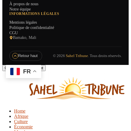
À propos de nous
Notre équipe
INFORMATIONS LÉGALES
Mentions légales
Politique de confidentialité
CGU
Bamako, Mali
© 2026
Sahel Tribune
. Tous droits réservés.
Retour haut
Gérer le consentement
FR
Home
Afrique
Culture
Économie