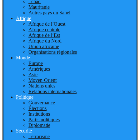
Tchad
Mauritanie
Autres pays du Sahel
Afrique
Afrique de l’Ouest
Afrique centrale
Afrique de l’Est
Afrique du Nord
Union africaine
Organisations régionales
Monde
Europe
Amériques
Asie
Moyen-Orient
Nations unies
Relations internationales
Politique
Gouvernance
Élections
Institutions
Partis politiques
Diplomatie
Sécurité
Terrorisme