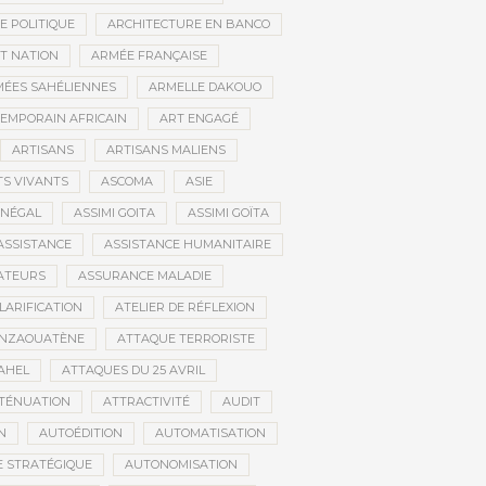
E POLITIQUE
ARCHITECTURE EN BANCO
T NATION
ARMÉE FRANÇAISE
ÉES SAHÉLIENNES
ARMELLE DAKOUO
EMPORAIN AFRICAIN
ART ENGAGÉ
ARTISANS
ARTISANS MALIENS
TS VIVANTS
ASCOMA
ASIE
ÉNÉGAL
ASSIMI GOITA
ASSIMI GOÏTA
ASSISTANCE
ASSISTANCE HUMANITAIRE
ATEURS
ASSURANCE MALADIE
CLARIFICATION
ATELIER DE RÉFLEXION
INZAOUATÈNE
ATTAQUE TERRORISTE
AHEL
ATTAQUES DU 25 AVRIL
TÉNUATION
ATTRACTIVITÉ
AUDIT
N
AUTOÉDITION
AUTOMATISATION
 STRATÉGIQUE
AUTONOMISATION