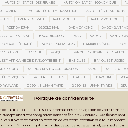
AUTONOMISATION DES JEUNES
AUTONOMISATION ÉCONOMIQUE
A
OUTUMIÈRES
AUTORITÉS DE LA TRANSITION
AUTORITÉS TRADITIONNE
EUNES
AVENIR DU MALI
AVENIR DU SAHEL
AVENIR POLITIQUE
AZERBAÏDJAN
B2GOLD MALI
BABA DAKONO
BABEMBA TRAO
CCALAURÉAT MALI
BACODJICORONI
BAD
BADEA
BAH NDA
BAMAKO SÉCURITÉ
BAMAKO SPORT 2026
BAMAKO-SÉNOU
BAM
BANDITISME
BANGUI
BANQUE
BANQUE AFRICAINE DE DÉVELOP
EST-AFRICAINE DE DÉVELOPPEMENT
BANQUES
BANQUES RUSSES
RICK GOLD
BARRICK MINING CORPORATION
BARS
BASSIROU DIO
S ÉLECTRIQUES
BATTERIES LITHIUM
BAUXITE
BAZOUM
BCE
D AYLWARD
BESOIN HUMANITAIRE
BESOINS HUMANITAIRES
BEU
CAINE DE LA PHOTOGRAPHIE
BIENNALE ARTISTIQUE ET CULTURELLE
B
Politique de confidentialité
NNALE ARTISTIQUE ET CULTURELLE TOMBOUCTOU 2025
BIENNALE DE TOM
s de l’utilisation de nos sites, des informations de navigation de votre terminal
A TRANSITION
BILAN DES ACTIVITÉS
BILAN ET PERSPECTIVES
BIL
t susceptibles d’être enregistrées dans des fichiers « Cookies ». Ces fichiers sont
BLANCHIMENT DE CAPITAUX
BLASPHÈME
BLÉ
BLÉ RUSSE
tallés sur votre terminal en fonction de vos choix, modifiables à tout moment.
kie est un fichier enregistré sur le disque dur de votre terminal, permettant à
CONOMIQUE
BLOGING
BNDA
BOAD
BOBO-DIOULASSO
BO