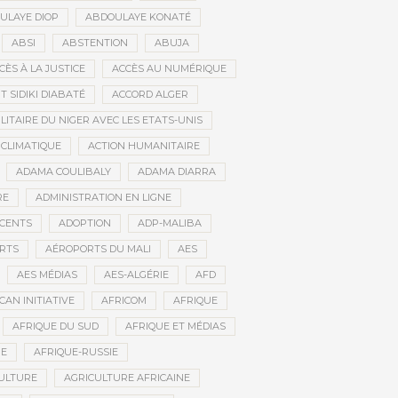
ULAYE DIOP
ABDOULAYE KONATÉ
ABSI
ABSTENTION
ABUJA
CÈS À LA JUSTICE
ACCÈS AU NUMÉRIQUE
 SIDIKI DIABATÉ
ACCORD ALGER
LITAIRE DU NIGER AVEC LES ETATS-UNIS
 CLIMATIQUE
ACTION HUMANITAIRE
ADAMA COULIBALY
ADAMA DIARRA
RE
ADMINISTRATION EN LIGNE
CENTS
ADOPTION
ADP-MALIBA
RTS
AÉROPORTS DU MALI
AES
AES MÉDIAS
AES-ALGÉRIE
AFD
CAN INITIATIVE
AFRICOM
AFRIQUE
AFRIQUE DU SUD
AFRIQUE ET MÉDIAS
NE
AFRIQUE-RUSSIE
ULTURE
AGRICULTURE AFRICAINE