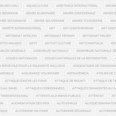
BURES MALI
AQUACULTURE
ARBITRAGE INTERNATIONAL
ARCAN
 BÉNINOISE
ARMÉE BURKINABÉ
ARMÉE CONFÉDÉRALE
ARMÉE E
MÉE SOUDANAISE
ARMÉE SOUVERAINE
ARMÉE TCHADIENNE
ARM
ARRÊTÉ INTERMINISTÉRIEL
ART
ART CONTEMPORAIN
ART CONT
ARTISANAT AFRICAIN
ARTISANAT FÉMININ
ARTISANAT MALIEN
ISTES MALIENS
ARTS
ARTS ET CULTURE
ARTS MARTIAUX
AR
MBLÉE GÉNÉRALE
ASSEMBLÉE NATIONALE
ASSEMBLÉE NATIONALE S
ASSISES NATIONALES
ASSISES NATIONALES DE LA REFONDATION
N BÉNÉVOLE POUR LA SOLIDARITÉ INCLUSIVE
ASSOCIATIONS DE CONSOMM
VERSELLE
ASSURANCE VOLONTAIRE
ASTRAZENECA
ATELIER DE 
ATTAQUE CONTRE LES FAMA
ATTAQUE DE BOUNTI
ATTAQUE DE T
S AU SAHEL
ATTAQUES COORDONNÉES
ATTAQUES DJIHADISTES AU S
TERRORISTES MALI
ATTEINTE AUX BIENS PUBLICS
ATTENTAT
AT
ON
AUGMENTATION DES PRIX
AUTO-EMPLOI
AUTODÉTERMINATIO
IQUE
AUTONOMIE MILITAIRE
AUTONOMIE RÉGIONALE
AUTONOMIE