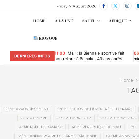
Friday, 7 August 2026
HOME
À LA UNE
SAHEL
AFRIQUE
KIOSQUE
11:00
Mali : la Biennale sportive fait
06
DERNIÈRES INFOS
son retour à Bamako, 43 ans après
mi
re
Home
TAG
12ÈME ARRONDISSEMENT
13ÈME ÉDITION DE LA RENTRÉE LITTÉRAIRE
22 SEPTEMBRE
22 SEPTEMBRE 2023
22 SEPTEMBRE 2025
4ÈME PONT DE BAMAKO
4ÈME RÉPUBLIQUE DU MALI
5°C
63ÈME ANNIVERSAIRE DE L'ARMÉE MALIENNE
64ÈME ANNIVERSA