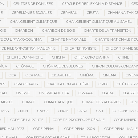
ON
CENTRES DE DONNÉES
CERCLE DE RÉFLEXION À DISTANCE
CÉR
GE
CÉRÉMONIES SOCIALES
CERVEAU
CEUTA
CHAHANA TAKIO
T
CHANGEMENT CLIMATIQUE
CHANGEMENT CLIMATIQUE AU SAHEL
GIE
CHARBON
CHARBON DE BOIS
CHARTE DE LA TRANSITION
E DU LIPTAKO-GOURMA
CHARTE NATIONALE
CHARTE NATIONALE POU
 DE FILE OPPOSITION MALIENNE
CHEF TERRORISTE
CHEICK TIDIANE S
CHERTÉ DU MARCHÉ
CHICHA
CHIENCORO DIARRA
CHINE
AÏGA
CHÔMAGE
CHÔMAGE DES JEUNES
CHRONIQUEURS CONDAM
CICR
CICR MALI
CIGARETTE
CINÉMA
CINEMA
CINÉMA
RES
CIRA CHARITY
CIRCULATION ROUTIÈRE
CIRDI
CITÉ DES 33
MALI
CIVISME
CIVISME ROUTIER
CIWARA
CLABA
CLASSE 
EMBÉLÉ
CLIMAT
CLIMAT AFRIQUE
CLIMAT DES AFFAIRES
CLIM
CMSS
CNDH
CNECE
CNPM
CNSP
CNT
CO-CONSTRUC
M
CODE DE LA ROUTE
CODE DE PROCÉDURE PÉNALE
CODE MINIER
IER MALI 2023
CODE PÉNAL
CODE PÉNAL 2024
CODE PÉNAL MALI
IALE MALI
COHÉSION SOCIALE SAHEL
COLLABORATION
COLLABOR