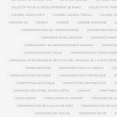
COLLECTIF POUR LE DÉVELOPPEMENT DE BAKO
COLLECTIVITÉ TERR
COLONEL ASSIMI GOÏTA
COLONEL LASSINA TOGOLA
COLONEL 
COMATEX-SA
COMBAT
COMÉDIE
COMÉDIE AFRICAINE
C
COMMÉMORATION DE L'INDÉPENDANCE
COMMÉMORATION DU
COMMERCE INTRA-AFRICAIN
COMMERCE MARIT
COMMISSARIAT 5E ARRONDISSEMENT BAMAKO
COMMISSA
COMMISSION ÉLECTORALE
COMMISSION ÉLECTORALE IND
COMMUNAUTÉ ÉCONOMIQUE DES ETATS DE L'AFRIQUE DE L'OUEST (CEDE
COMMUNICATION
COMMUNICATION CULTURELLE
COM
COMMUNICATION POLITIQUE
COMMUNICATION STRATÉGIQUE
C
COMPÉTITION ARTISTIQUE
COMPÉTITION CONTINENTALE
C
COMPLEXE INDUSTRIEL SEYDOU KÉÏTA
COMPLOT
COMPTABILI
CONCLUSIONS
CONCLUSIONS DU SOMMET
CONCOURS DE LA
CONDAMNATION DE GUILLAUME SORO
CONDAMNATION DE OU
CONDITIONS DE TRAVAIL
CONDITIONS DE VIE
C