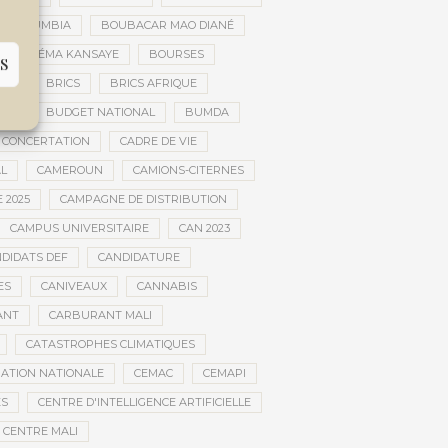
AR DOUMBIA
BOUBACAR MAO DIANÉ
BOURÉMA KANSAYE
BOURSES
S
EMA
BRICS
BRICS AFRIQUE
NCE
BUDGET NATIONAL
BUMDA
 CONCERTATION
CADRE DE VIE
AL
CAMEROUN
CAMIONS-CITERNES
 2025
CAMPAGNE DE DISTRIBUTION
CAMPUS UNIVERSITAIRE
CAN 2023
DIDATS DEF
CANDIDATURE
ES
CANIVEAUX
CANNABIS
ANT
CARBURANT MALI
CATASTROPHES CLIMATIQUES
ATION NATIONALE
CEMAC
CEMAPI
ES
CENTRE D'INTELLIGENCE ARTIFICIELLE
CENTRE MALI