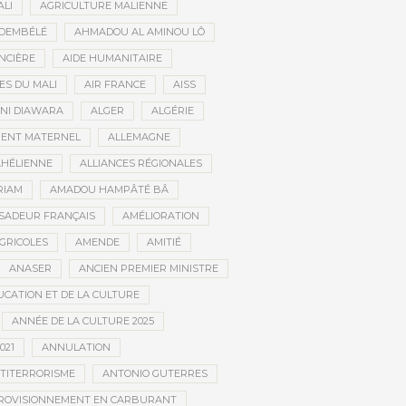
ALI
AGRICULTURE MALIENNE
 DEMBÉLÉ
AHMADOU AL AMINOU LÔ
NCIÈRE
AIDE HUMANITAIRE
ES DU MALI
AIR FRANCE
AISS
NI DIAWARA
ALGER
ALGÉRIE
MENT MATERNEL
ALLEMAGNE
AHÉLIENNE
ALLIANCES RÉGIONALES
RIAM
AMADOU HAMPÂTÉ BÂ
SADEUR FRANÇAIS
AMÉLIORATION
GRICOLES
AMENDE
AMITIÉ
ANASER
ANCIEN PREMIER MINISTRE
UCATION ET DE LA CULTURE
ANNÉE DE LA CULTURE 2025
021
ANNULATION
TITERRORISME
ANTONIO GUTERRES
ROVISIONNEMENT EN CARBURANT