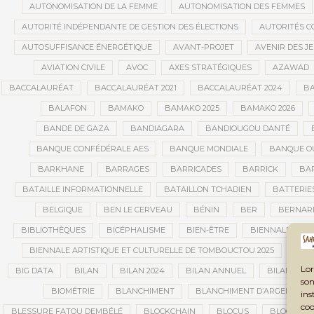
AUTONOMISATION DE LA FEMME
AUTONOMISATION DES FEMMES
AUTORITÉ INDÉPENDANTE DE GESTION DES ÉLECTIONS
AUTORITÉS C
AUTOSUFFISANCE ÉNERGÉTIQUE
AVANT-PROJET
AVENIR DES J
AVIATION CIVILE
AVOC
AXES STRATÉGIQUES
AZAWAD
BACCALAURÉAT
BACCALAURÉAT 2021
BACCALAURÉAT 2024
BA
BALAFON
BAMAKO
BAMAKO 2025
BAMAKO 2026
BANDE DE GAZA
BANDIAGARA
BANDIOUGOU DANTÉ
BANQUE CONFÉDÉRALE AES
BANQUE MONDIALE
BANQUE OU
BARKHANE
BARRAGES
BARRICADES
BARRICK
BAR
BATAILLE INFORMATIONNELLE
BATAILLON TCHADIEN
BATTERIE
BELGIQUE
BEN LE CERVEAU
BÉNIN
BER
BERNAR
BIBLIOTHÈQUES
BICÉPHALISME
BIEN-ÊTRE
BIENNALE AFRI
BIENNALE ARTISTIQUE ET CULTURELLE DE TOMBOUCTOU 2025
BIE
Lor
BIG DATA
BILAN
BILAN 2024
BILAN ANNUEL
BILAN DE L
son
BIOMÉTRIE
BLANCHIMENT
BLANCHIMENT D’ARGENT
ins
coo
BLESSURE FATOU DEMBÉLÉ
BLOCKCHAIN
BLOCUS
BLOCUS É