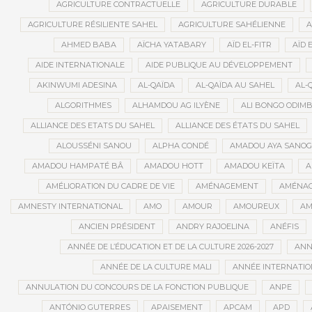
AGRICULTURE CONTRACTUELLE
AGRICULTURE DURABLE
AGRICULTURE RÉSILIENTE SAHEL
AGRICULTURE SAHÉLIENNE
A
AHMED BABA
AÏCHA YATABARY
AÏD EL-FITR
AÏD 
AIDE INTERNATIONALE
AIDE PUBLIQUE AU DÉVELOPPEMENT
AKINWUMI ADESINA
AL-QAÏDA
AL-QAÏDA AU SAHEL
AL-
ALGORITHMES
ALHAMDOU AG ILYÈNE
ALI BONGO ODIM
ALLIANCE DES ETATS DU SAHEL
ALLIANCE DES ÉTATS DU SAHEL
ALOUSSÉNI SANOU
ALPHA CONDÉ
AMADOU AYA SANO
AMADOU HAMPATÉ BÂ
AMADOU HOTT
AMADOU KEÏTA
A
AMÉLIORATION DU CADRE DE VIE
AMÉNAGEMENT
AMÉNAG
AMNESTY INTERNATIONAL
AMO
AMOUR
AMOUREUX
AM
ANCIEN PRÉSIDENT
ANDRY RAJOELINA
ANÉFIS
ANNÉE DE L’ÉDUCATION ET DE LA CULTURE 2026-2027
ANNÉ
ANNÉE DE LA CULTURE MALI
ANNÉE INTERNATION
ANNULATION DU CONCOURS DE LA FONCTION PUBLIQUE
ANPE
ANTÓNIO GUTERRES
APAISEMENT
APCAM
APD