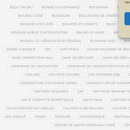
l’é
BOLA TINUBU
BONNE GOUVERNANCE
BOTSWANA
BOUARÉ
BOUBOU CISSÉ
BOUGOUNI
BOULEVARD DE L’INDÉPENDAN
BOURSES D'ÉTUDES
BOURSES ÉTUDIANTS
BOZO
BR
BRIGADE MOBILE D’INTERVENTION
BRUNO LE MAIRE
BRUXELL
BUREAU DU VÉRIFICATEUR GÉNÉRAL
BURKINA FASO
BV
CADRE JURIDIQUE
CAF
CAFÉ PHILO
CAISSE MALIENNE DE SÉC
CAMP COMPÉTITION MALI
CAMP DE RÉFUGIÉS
CAMP DES DÉPL
CAMPAGNE DE VACCINATION
CAMPAGNE DE VACCINATION COVID-19
CAN 2025
CAN CÔTE D'IVOIRE
CAN FÉMININE 2026
CANDIDATURE D'OUSMANE SONKO
CANDIDATURE DE ALASS
CANTINES SCOLAIRES
CAP
CAPITAINE IBRAHIM T
CARTE D’IDENTITÉ BIOMÉTRIQUE
CARTE NINA
CARTONS 
CATASTROPHES NATURELLES
CAUTION 10 000 DOLLARS
CAUTION D
CEN-SNESUP
CENOU
CENSURE
CENTRAFRIQUE
CENTRALE
CENTRE DE SANTÉ COMMUNAUTAIRE
CE