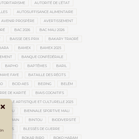
UTORITARISME
AUTORITÉ DE L’ÉTAT
LLES
AUTOSUFFISANCE ALIMENTAIRE
AVENIR PROSPÈRE
AVERTISSEMENT
RÉ
BAC 2026
BAC MALI 2026
W
BAISSE DES PRIX
BAKARY TRAORÉ
BARA
BAMEX
BAMEX 2025
PEMENT
BANQUE CONFÉDÉRALE
BAPHO
BAPTÊMES
BARIL
MAYE FAYE
BATAILLE DES RÉCITS
AO
BCID-AES
BEIJING
BELÉM
RRE DE KARITÉ
BIAIS COGNITIFS
IENNALE ARTISTIQUE ET CULTURELLE 2025
BOUCTOU
BIENNALE SPORTIVE MALI
AN HUMAIN
BINTOU
BIODIVERSITÉ
BLESSÉS
BLESSÉS DE GUERRE
 Un
GOLAN
BOKAR BIRO
BOKO HARAM