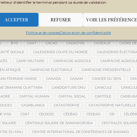
metteur d’identifier le terminal pendant sa durée de validation.
 FILY SISSOKO
BOUBACAR BOCOUM
BOUBACAR DIANÉ
BOUBAC
CE
BOULIKESSI
BOULKESSI
BOURAKÉBOUGOU
BOUREM
ACCEPTER
REFUSER
VOIR LES PRÉFÉRENCE
ASSAGE CULTUREL
BRÉMA ELY DICKO
BRÉSIL
BRICE OLIGUI NGU
Politique de cookies
Déclaration de confidentialité
ES
BUDGET 2027-2029
BUDGET AGRICOLE
BUDGET DE LA PRÉSIDE
G
BYD
CAAT
CACAO
CADASTRE
CADEAUX
CADRE DE
URITÉ SOCIALE
CALENDRIER COUPE DU MONDE
CALENDRIER ÉLECTOR
ACÉS
CAMP MILITAIRE
CAMPAGNE AGRICOLE
CAMPAGNE AGRICOLE
 EN AFRIQUE
CAMPAGNE ÉLECTORALE
CAMPAGNE PRÉSIDENTIELLE
CAN FÉMININE MAROC
CANADA
CANAM
CANCER DU SEIN
CAN
ANE DRAMANE OUATTARA
CANDIDATURE ONU
CANICULE
CANICUL
RAORÉ
CAPITAL HUMAIN
CAPITAL SOCIAL
CAPITOLE
CARBUR
ROUGES
CASABLANCA
CATASTROPHE
CATASTROPHE NATURELLE
E VISA
CDAT
CECOGEC
CÉDÉAO
CEDEAO
CEI
CÉLÉBR
 SOLAIRE
CENTRALE SOLAIRE DE SANANKOROBA
CENTRALES SOLAIR
NTRE DU MALI
CENTRE INTERNATIONAL DE CONFÉRENCES DE BAMAKO