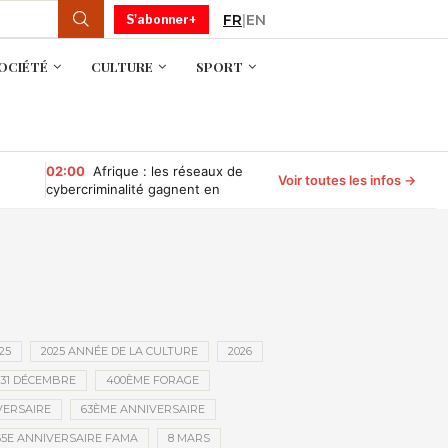
FR
|
EN
S'abonner+
OCIÉTÉ
CULTURE
SPORT
02:00
Afrique : les réseaux de
Voir toutes les infos →
cybercriminalité gagnent en
puissance, selon INTERPOL
25
2025 ANNÉE DE LA CULTURE
2026
31 DÉCEMBRE
400ÈME FORAGE
VERSAIRE
63ÈME ANNIVERSAIRE
65E ANNIVERSAIRE FAMA
8 MARS