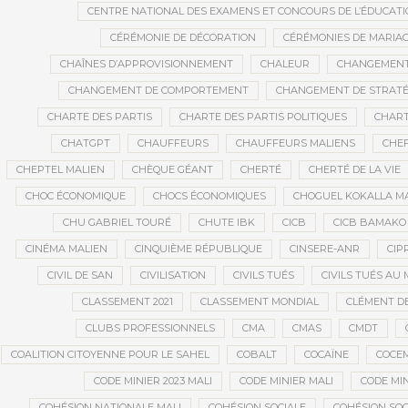
CENTRE NATIONAL DES EXAMENS ET CONCOURS DE L’ÉDUCATI
CÉRÉMONIE DE DÉCORATION
CÉRÉMONIES DE MARIA
CHAÎNES D’APPROVISIONNEMENT
CHALEUR
CHANGEMEN
CHANGEMENT DE COMPORTEMENT
CHANGEMENT DE STRATÉ
CHARTE DES PARTIS
CHARTE DES PARTIS POLITIQUES
CHART
CHATGPT
CHAUFFEURS
CHAUFFEURS MALIENS
CHEF
CHEPTEL MALIEN
CHÈQUE GÉANT
CHERTÉ
CHERTÉ DE LA VIE
CHOC ÉCONOMIQUE
CHOCS ÉCONOMIQUES
CHOGUEL KOKALLA M
CHU GABRIEL TOURÉ
CHUTE IBK
CICB
CICB BAMAKO
CINÉMA MALIEN
CINQUIÈME RÉPUBLIQUE
CINSERE-ANR
CIP
CIVIL DE SAN
CIVILISATION
CIVILS TUÉS
CIVILS TUÉS AU 
CLASSEMENT 2021
CLASSEMENT MONDIAL
CLÉMENT D
CLUBS PROFESSIONNELS
CMA
CMAS
CMDT
COALITION CITOYENNE POUR LE SAHEL
COBALT
COCAÏNE
COCE
CODE MINIER 2023 MALI
CODE MINIER MALI
CODE MIN
COHÉSION NATIONALE MALI
COHÉSION SOCIALE
COHÉSION SOC