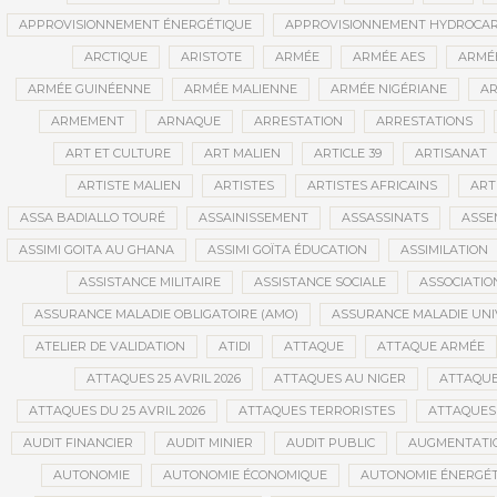
APPROVISIONNEMENT ÉNERGÉTIQUE
APPROVISIONNEMENT HYDROCAR
ARCTIQUE
ARISTOTE
ARMÉE
ARMÉE AES
ARMÉE
ARMÉE GUINÉENNE
ARMÉE MALIENNE
ARMÉE NIGÉRIANE
AR
ARMEMENT
ARNAQUE
ARRESTATION
ARRESTATIONS
ART ET CULTURE
ART MALIEN
ARTICLE 39
ARTISANAT
ARTISTE MALIEN
ARTISTES
ARTISTES AFRICAINS
ART
ASSA BADIALLO TOURÉ
ASSAINISSEMENT
ASSASSINATS
ASSE
ASSIMI GOITA AU GHANA
ASSIMI GOÏTA ÉDUCATION
ASSIMILATION
ASSISTANCE MILITAIRE
ASSISTANCE SOCIALE
ASSOCIATIO
ASSURANCE MALADIE OBLIGATOIRE (AMO)
ASSURANCE MALADIE UNI
ATELIER DE VALIDATION
ATIDI
ATTAQUE
ATTAQUE ARMÉE
ATTAQUES 25 AVRIL 2026
ATTAQUES AU NIGER
ATTAQUE
ATTAQUES DU 25 AVRIL 2026
ATTAQUES TERRORISTES
ATTAQUES 
AUDIT FINANCIER
AUDIT MINIER
AUDIT PUBLIC
AUGMENTATI
AUTONOMIE
AUTONOMIE ÉCONOMIQUE
AUTONOMIE ÉNERGÉT