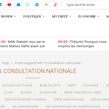
MONDE
POLITIQUE
SÉCURITÉ
ÉCONOMIE
S
:00
Sidiki Diabaté reçu par le
06:00
[Tribune] Pourquoi nous
nistre Mamou Daffé avant son
croyons les mensonges
tour à l’Accor Arena de Paris
Tags
Posts tagged with "consultation nationale"
:
CONSULTATION NATIONALE
16 JOURS D'ACTIVISME
18 000 SOLDATS
1XBET
20 JANVIER
20
25 MAI
26 MARS
26 MARS 1991
29ÈME CONGRÈS DE L'AEEM
5ÈME RECENSEMENT GÉNÉRAL
61ÈME ANNIVERSAIRE
62ÈME ANNI
IRE
65E ANNIVERSAIRE
65E ANNIVERSAIRE DE L’INDÉPENDANCE