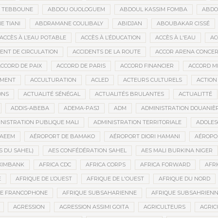
D TEBBOUNE
ABDOU OUOLOGUEM
ABDOUL KASSIM FOMBA
ABDO
 TIANI
ABDRAMANE COULIBALY
ABIDJAN
ABOUBAKAR CISSÉ
ACCÈS À L’EAU POTABLE
ACCÈS À L’ÉDUCATION
ACCÈS À L'EAU
AC
DENT DE CIRCULATION
ACCIDENTS DE LA ROUTE
ACCOR ARENA CONCERT
CCORD DE PAIX
ACCORD DE PARIS
ACCORD FINANCIER
ACCORD MI
MENT
ACCULTURATION
ACLED
ACTEURS CULTURELS
ACTION
ONS
ACTUALITÉ SÉNÉGAL
ACTUALITÉS BRULANTES
ACTUALITTÉ
ADDIS-ABEBA
ADEMA-PASJ
ADM
ADMINISTRATION DOUANIÈ
NISTRATION PUBLIQUE MALI
ADMINISTRATION TERRITORIALE
ADOLES
AEEM
AÉROPORT DE BAMAKO
AÉROPORT DIORI HAMANI
AÉROPO
S DU SAHEL)
AES CONFÉDÉRATION SAHEL
AES MALI BURKINA NIGER
XIMBANK
AFRICA CDC
AFRICA CORPS
AFRICA FORWARD
AFRI
E
AFRIQUE DE L’OUEST
AFRIQUE DE L'OUEST
AFRIQUE DU NORD
UE FRANCOPHONE
AFRIQUE SUBSAHARIENNE
AFRIQUE SUBSAHRIEN
AGRESSION
AGRESSION ASSIMI GOITA
AGRICULTEURS
AGRIC