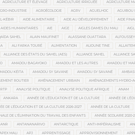
AGRICULTURE ET ÉLEVAGE
AGRICULTURE IRRIGUÉE
AGRICULTURE M
GRO-INDUSTRIE
AGROÉCOLOGIE
AGRV
AGUELHOC
AGUIBOU
EL-KÉBIR
AIDE ALIMENTAIRE
AIDE AU DÉVELOPPEMENT
AIDE FINA
AIDES HUMANITAIRES
AIE
AIGE
AIGLES DAMES DU MALI
AIGL
QAÏDA SAHEL
ALAIN MAUFINET
ALASSANE OUATTARA
ALFOUSSEY
BA
ALI FARKA TOURÉ
ALIMENTATION
ALIOUNE TINE
ALLAITE
ALLIANCE DES ÉTATS DU SAHEL (AES)
ALLIANCE SAHEL
ALLIANCE S
GO
AMADOU BAGAYOKO
AMADOU ET LES AUTRES
AMADOU ET MA
MADOU KÉITA
AMADOU SY SAVANE
AMADOU SY SAVANÉ
AMBAS
EMENT ROUTIER
AMÉNAGEMENT URBAIN
AMÉNAGEMENTS HYDRO-A
RTP
ANALYSE POLITIQUE
ANALYSE POLITIQUE AFRIQUE
ANAM
ANKARA
ANNÉE DE L’ÉDUCATION ET DE LA CULTURE
ANNÉE DE L’ÉD
E DE L’ÉDUCATION ET DE LA CULTURE 2026-2027
ANNÉE DE LA CULTURE
ALE DE L'ÉLIMINATION DU TRAVAIL DES ENFANTS
ANNÉE SCOLAIRE 2020-2
ANR
ANTANANARIVO
ANTARCTIQUE
ANTI-IMPÉRIALISME
AN
APEX MALI
APJ
APPRENTISSAGE
APPROVISIONNEMENT
APP