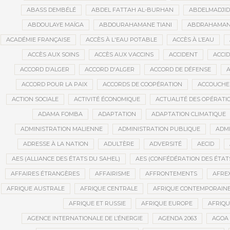
ABASS DEMBÉLÉ
ABDEL FATTAH AL-BURHAN
ABDELMADJI
ABDOULAYE MAÏGA
ABDOURAHAMANE TIANI
ABDRAHAMANE
ACADÉMIE FRANÇAISE
ACCÈS À L'EAU POTABLE
ACCÈS À L’EAU
ACCÈS AUX SOINS
ACCÈS AUX VACCINS
ACCIDENT
ACCI
ACCORD D’ALGER
ACCORD D'ALGER
ACCORD DE DÉFENSE
A
ACCORD POUR LA PAIX
ACCORDS DE COOPÉRATION
ACCOUCHE
ACTION SOCIALE
ACTIVITÉ ÉCONOMIQUE
ACTUALITÉ DES OPÉRATI
ADAMA FOMBA
ADAPTATION
ADAPTATION CLIMATIQUE
ADMINISTRATION MALIENNE
ADMINISTRATION PUBLIQUE
ADMI
ADRESSE À LA NATION
ADULTÈRE
ADVERSITÉ
AECID
AES (ALLIANCE DES ÉTATS DU SAHEL)
AES (CONFÉDÉRATION DES ÉTAT
AFFAIRES ÉTRANGÈRES
AFFAIRISME
AFFRONTEMENTS
AFRE
AFRIQUE AUSTRALE
AFRIQUE CENTRALE
AFRIQUE CONTEMPORAIN
AFRIQUE ET RUSSIE
AFRIQUE EUROPE
AFRIQ
AGENCE INTERNATIONALE DE L’ÉNERGIE
AGENDA 2063
AGOA