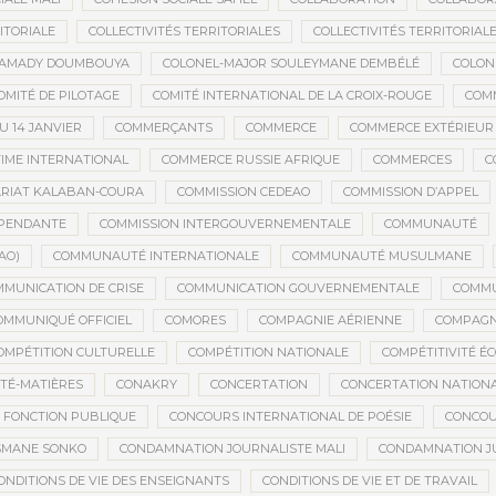
ITORIALE
COLLECTIVITÉS TERRITORIALES
COLLECTIVITÉS TERRITORIALE
MAMADY DOUMBOUYA
COLONEL-MAJOR SOULEYMANE DEMBÉLÉ
COLON
OMITÉ DE PILOTAGE
COMITÉ INTERNATIONAL DE LA CROIX-ROUGE
COM
 14 JANVIER
COMMERÇANTS
COMMERCE
COMMERCE EXTÉRIEUR
IME INTERNATIONAL
COMMERCE RUSSIE AFRIQUE
COMMERCES
C
RIAT KALABAN-COURA
COMMISSION CEDEAO
COMMISSION D’APPEL
ÉPENDANTE
COMMISSION INTERGOUVERNEMENTALE
COMMUNAUTÉ
AO)
COMMUNAUTÉ INTERNATIONALE
COMMUNAUTÉ MUSULMANE
MUNICATION DE CRISE
COMMUNICATION GOUVERNEMENTALE
COMMU
OMMUNIQUÉ OFFICIEL
COMORES
COMPAGNIE AÉRIENNE
COMPAGNI
OMPÉTITION CULTURELLE
COMPÉTITION NATIONALE
COMPÉTITIVITÉ É
TÉ-MATIÈRES
CONAKRY
CONCERTATION
CONCERTATION NATION
 FONCTION PUBLIQUE
CONCOURS INTERNATIONAL DE POÉSIE
CONCOU
SMANE SONKO
CONDAMNATION JOURNALISTE MALI
CONDAMNATION JU
ONDITIONS DE VIE DES ENSEIGNANTS
CONDITIONS DE VIE ET DE TRAVAIL