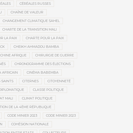
ÉALES
CÉRÉALES RUSSES
U
CHAÎNE DE VALEUR
CHANGEMENT CLIMATIQUE SAHEL
CHARTE DE LA TRANSITION MALI
R LA PAIX
CHARTE POUR LA PAIX
ECK
CHEIKH AHMADOU BAMBA
CHINE AFRIQUE
CHIRURGIE DE GUERRE
NÉS
CHRONOGRAMME DES ÉLECTIONS
 AFRICAIN
CINÉMA BABEMBA
3 SAINTS
CITERNES
CITOYENNETÉ
DIPLOMATIQUE
CLASSE POLITIQUE
AT MALI
CLIMAT POLITIQUE
TION DE LA 4ÈME RÉPUBLIQUE
CODE MINIER 2023
CODE MINIER 2023
EN
COHÉSION NATIONALE
ATION ENTRE ETATS
COLLECTEURS