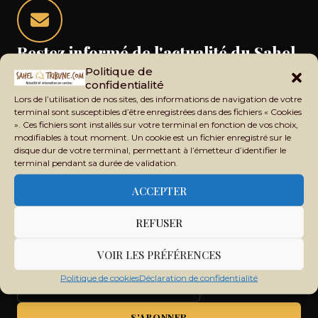
Restez informé de l'actualité du Sahel
Politique de
Recevez chaque jour les principales informations du Mali,
confidentialité
du Sahel, de l'Afrique et du monde dans votre boîte mail.
Lors de l’utilisation de nos sites, des informations de navigation de votre
terminal sont susceptibles d’être enregistrées dans des fichiers « Cookies
». Ces fichiers sont installés sur votre terminal en fonction de vos choix,
modifiables à tout moment. Un cookie est un fichier enregistré sur le
disque dur de votre terminal, permettant à l’émetteur d’identifier le
terminal pendant sa durée de validation.
ACCEPTER
REFUSER
VOIR LES PRÉFÉRENCES
Politique de cookies
Déclaration de confidentialité
S'ABONNER