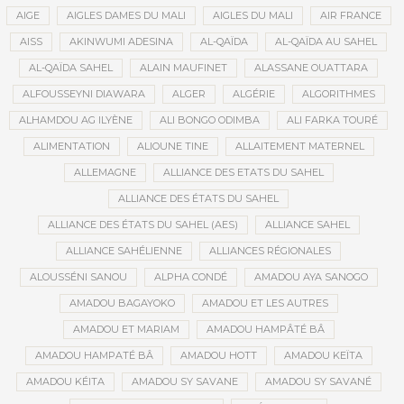
AIGE
AIGLES DAMES DU MALI
AIGLES DU MALI
AIR FRANCE
AISS
AKINWUMI ADESINA
AL-QAÏDA
AL-QAÏDA AU SAHEL
AL-QAÏDA SAHEL
ALAIN MAUFINET
ALASSANE OUATTARA
ALFOUSSEYNI DIAWARA
ALGER
ALGÉRIE
ALGORITHMES
ALHAMDOU AG ILYÈNE
ALI BONGO ODIMBA
ALI FARKA TOURÉ
ALIMENTATION
ALIOUNE TINE
ALLAITEMENT MATERNEL
ALLEMAGNE
ALLIANCE DES ETATS DU SAHEL
ALLIANCE DES ÉTATS DU SAHEL
ALLIANCE DES ÉTATS DU SAHEL (AES)
ALLIANCE SAHEL
ALLIANCE SAHÉLIENNE
ALLIANCES RÉGIONALES
ALOUSSÉNI SANOU
ALPHA CONDÉ
AMADOU AYA SANOGO
AMADOU BAGAYOKO
AMADOU ET LES AUTRES
AMADOU ET MARIAM
AMADOU HAMPÂTÉ BÂ
AMADOU HAMPATÉ BÂ
AMADOU HOTT
AMADOU KEÏTA
AMADOU KÉITA
AMADOU SY SAVANE
AMADOU SY SAVANÉ