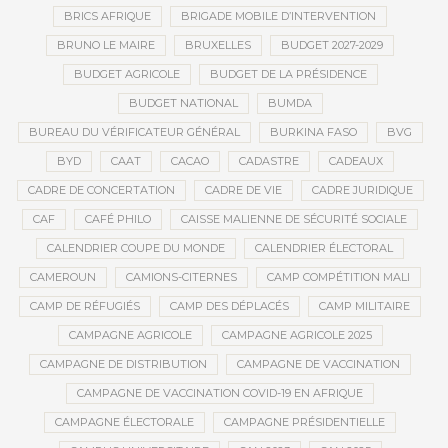
BRICS AFRIQUE
BRIGADE MOBILE D’INTERVENTION
BRUNO LE MAIRE
BRUXELLES
BUDGET 2027-2029
BUDGET AGRICOLE
BUDGET DE LA PRÉSIDENCE
BUDGET NATIONAL
BUMDA
BUREAU DU VÉRIFICATEUR GÉNÉRAL
BURKINA FASO
BVG
BYD
CAAT
CACAO
CADASTRE
CADEAUX
CADRE DE CONCERTATION
CADRE DE VIE
CADRE JURIDIQUE
CAF
CAFÉ PHILO
CAISSE MALIENNE DE SÉCURITÉ SOCIALE
CALENDRIER COUPE DU MONDE
CALENDRIER ÉLECTORAL
CAMEROUN
CAMIONS-CITERNES
CAMP COMPÉTITION MALI
CAMP DE RÉFUGIÉS
CAMP DES DÉPLACÉS
CAMP MILITAIRE
CAMPAGNE AGRICOLE
CAMPAGNE AGRICOLE 2025
CAMPAGNE DE DISTRIBUTION
CAMPAGNE DE VACCINATION
CAMPAGNE DE VACCINATION COVID-19 EN AFRIQUE
CAMPAGNE ÉLECTORALE
CAMPAGNE PRÉSIDENTIELLE