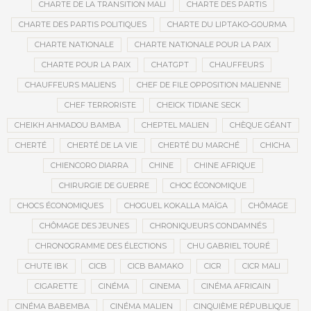
CHARTE DE LA TRANSITION MALI
CHARTE DES PARTIS
CHARTE DES PARTIS POLITIQUES
CHARTE DU LIPTAKO-GOURMA
CHARTE NATIONALE
CHARTE NATIONALE POUR LA PAIX
CHARTE POUR LA PAIX
CHATGPT
CHAUFFEURS
CHAUFFEURS MALIENS
CHEF DE FILE OPPOSITION MALIENNE
CHEF TERRORISTE
CHEICK TIDIANE SECK
CHEIKH AHMADOU BAMBA
CHEPTEL MALIEN
CHÈQUE GÉANT
CHERTÉ
CHERTÉ DE LA VIE
CHERTÉ DU MARCHÉ
CHICHA
CHIENCORO DIARRA
CHINE
CHINE AFRIQUE
CHIRURGIE DE GUERRE
CHOC ÉCONOMIQUE
CHOCS ÉCONOMIQUES
CHOGUEL KOKALLA MAÏGA
CHÔMAGE
CHÔMAGE DES JEUNES
CHRONIQUEURS CONDAMNÉS
CHRONOGRAMME DES ÉLECTIONS
CHU GABRIEL TOURÉ
CHUTE IBK
CICB
CICB BAMAKO
CICR
CICR MALI
CIGARETTE
CINÉMA
CINEMA
CINÉMA AFRICAIN
CINÉMA BABEMBA
CINÉMA MALIEN
CINQUIÈME RÉPUBLIQUE