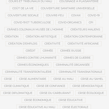
COURS ET TRIBUNAUX DU MALI
COUSINAGE À PLAISANTERIE
COÛT DE LA VIE
COUVERTURE SANITAIRE UNIVERSELLE
COUVERTURE SOCIALE
COUVRE-FEU
COVAX
COVID-19
COVID-19 ET TUBERCULOSE
COVID-ORGANICS
CPI
CRÂNES COLONIAUX MUSÉE DE L'HOMME
CRÉATEURS MALIENS
CRÉATION
CRÉATION ARTISTIQUE
CRÉATION CONTEMPORAINE
CRÉATION D’EMPLOIS
CRÉATIVITÉ
CRÉATIVITÉ AFRICAINE
CRÉDIT
CRIMÉE
CRIMÉE RUSSIE
CRIMES CONTRE L’HUMANITÉ
CRIMES DE GUERRE
CRIMES ÉCONOMIQUES
CRIMINALITÉ ORGANISÉE
CRIMINALITÉ TRANSFRONTALIÈRE
CRIMINALITÉ TRANSNATIONALE
CRISE
CRISE ALIMENTAIRE
CRISE AU MALI
CRISE AU SAHEL
CRISE CLIMATIQUE
CRISE DE CONFIANCE
CRISE DÉMOCRATIQUE
CRISE DIPLOMATIQUE
CRISE DU CARBURANT
CRISE ÉCOLOGIQUE
CRISE ÉCONOMIQUE
CRISE ÉDUCATIVE
CRISE ÉDUCATIVE AU MALI
CRISE ÉLECTORALE