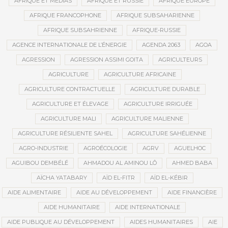
AFRIQUE ET MÉDIAS
AFRIQUE ET RUSSIE
AFRIQUE EUROPE
AFRIQUE FRANCOPHONE
AFRIQUE SUBSAHARIENNE
AFRIQUE SUBSAHRIENNE
AFRIQUE-RUSSIE
AGENCE INTERNATIONALE DE L’ÉNERGIE
AGENDA 2063
AGOA
AGRESSION
AGRESSION ASSIMI GOITA
AGRICULTEURS
AGRICULTURE
AGRICULTURE AFRICAINE
AGRICULTURE CONTRACTUELLE
AGRICULTURE DURABLE
AGRICULTURE ET ÉLEVAGE
AGRICULTURE IRRIGUÉE
AGRICULTURE MALI
AGRICULTURE MALIENNE
AGRICULTURE RÉSILIENTE SAHEL
AGRICULTURE SAHÉLIENNE
AGRO-INDUSTRIE
AGROÉCOLOGIE
AGRV
AGUELHOC
AGUIBOU DEMBÉLÉ
AHMADOU AL AMINOU LÔ
AHMED BABA
AÏCHA YATABARY
AÏD EL-FITR
AÏD EL-KÉBIR
AIDE ALIMENTAIRE
AIDE AU DÉVELOPPEMENT
AIDE FINANCIÈRE
AIDE HUMANITAIRE
AIDE INTERNATIONALE
AIDE PUBLIQUE AU DÉVELOPPEMENT
AIDES HUMANITAIRES
AIE