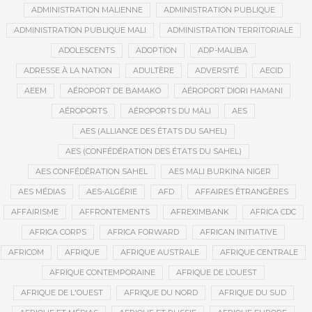
ADMINISTRATION MALIENNE
ADMINISTRATION PUBLIQUE
ADMINISTRATION PUBLIQUE MALI
ADMINISTRATION TERRITORIALE
ADOLESCENTS
ADOPTION
ADP-MALIBA
ADRESSE À LA NATION
ADULTÈRE
ADVERSITÉ
AECID
AEEM
AÉROPORT DE BAMAKO
AÉROPORT DIORI HAMANI
AÉROPORTS
AÉROPORTS DU MALI
AES
AES (ALLIANCE DES ÉTATS DU SAHEL)
AES (CONFÉDÉRATION DES ÉTATS DU SAHEL)
AES CONFÉDÉRATION SAHEL
AES MALI BURKINA NIGER
AES MÉDIAS
AES-ALGÉRIE
AFD
AFFAIRES ÉTRANGÈRES
AFFAIRISME
AFFRONTEMENTS
AFREXIMBANK
AFRICA CDC
AFRICA CORPS
AFRICA FORWARD
AFRICAN INITIATIVE
AFRICOM
AFRIQUE
AFRIQUE AUSTRALE
AFRIQUE CENTRALE
AFRIQUE CONTEMPORAINE
AFRIQUE DE L’OUEST
AFRIQUE DE L'OUEST
AFRIQUE DU NORD
AFRIQUE DU SUD