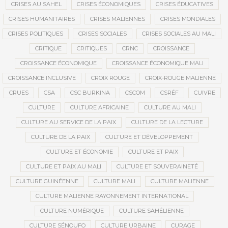
CRISES AU SAHEL
CRISES ÉCONOMIQUES
CRISES ÉDUCATIVES
CRISES HUMANITAIRES
CRISES MALIENNES
CRISES MONDIALES
CRISES POLITIQUES
CRISES SOCIALES
CRISES SOCIALES AU MALI
CRITIQUE
CRITIQUES
CRNC
CROISSANCE
CROISSANCE ÉCONOMIQUE
CROISSANCE ÉCONOMIQUE MALI
CROISSANCE INCLUSIVE
CROIX ROUGE
CROIX-ROUGE MALIENNE
CRUES
CSA
CSC BURKINA
CSCOM
CSRÉF
CUIVRE
CULTURE
CULTURE AFRICAINE
CULTURE AU MALI
CULTURE AU SERVICE DE LA PAIX
CULTURE DE LA LECTURE
CULTURE DE LA PAIX
CULTURE ET DÉVELOPPEMENT
CULTURE ET ÉCONOMIE
CULTURE ET PAIX
CULTURE ET PAIX AU MALI
CULTURE ET SOUVERAINETÉ
CULTURE GUINÉENNE
CULTURE MALI
CULTURE MALIENNE
CULTURE MALIENNE RAYONNEMENT INTERNATIONAL
CULTURE NUMÉRIQUE
CULTURE SAHÉLIENNE
CULTURE SÉNOUFO
CULTURE URBAINE
CURAGE