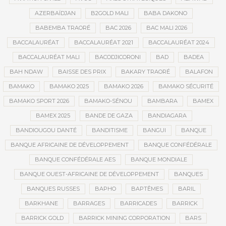
AZERBAÏDJAN
B2GOLD MALI
BABA DAKONO
BABEMBA TRAORÉ
BAC 2026
BAC MALI 2026
BACCALAURÉAT
BACCALAURÉAT 2021
BACCALAURÉAT 2024
BACCALAURÉAT MALI
BACODJICORONI
BAD
BADEA
BAH NDAW
BAISSE DES PRIX
BAKARY TRAORÉ
BALAFON
BAMAKO
BAMAKO 2025
BAMAKO 2026
BAMAKO SÉCURITÉ
BAMAKO SPORT 2026
BAMAKO-SÉNOU
BAMBARA
BAMEX
BAMEX 2025
BANDE DE GAZA
BANDIAGARA
BANDIOUGOU DANTÉ
BANDITISME
BANGUI
BANQUE
BANQUE AFRICAINE DE DÉVELOPPEMENT
BANQUE CONFÉDÉRALE
BANQUE CONFÉDÉRALE AES
BANQUE MONDIALE
BANQUE OUEST-AFRICAINE DE DÉVELOPPEMENT
BANQUES
BANQUES RUSSES
BAPHO
BAPTÊMES
BARIL
BARKHANE
BARRAGES
BARRICADES
BARRICK
BARRICK GOLD
BARRICK MINING CORPORATION
BARS