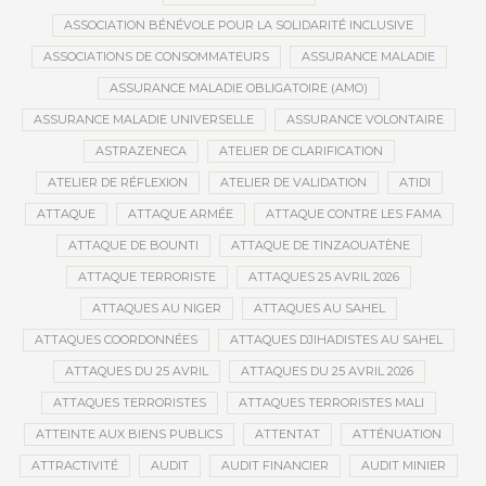
ASSOCIATION BÉNÉVOLE POUR LA SOLIDARITÉ INCLUSIVE
ASSOCIATIONS DE CONSOMMATEURS
ASSURANCE MALADIE
ASSURANCE MALADIE OBLIGATOIRE (AMO)
ASSURANCE MALADIE UNIVERSELLE
ASSURANCE VOLONTAIRE
ASTRAZENECA
ATELIER DE CLARIFICATION
ATELIER DE RÉFLEXION
ATELIER DE VALIDATION
ATIDI
ATTAQUE
ATTAQUE ARMÉE
ATTAQUE CONTRE LES FAMA
ATTAQUE DE BOUNTI
ATTAQUE DE TINZAOUATÈNE
ATTAQUE TERRORISTE
ATTAQUES 25 AVRIL 2026
ATTAQUES AU NIGER
ATTAQUES AU SAHEL
ATTAQUES COORDONNÉES
ATTAQUES DJIHADISTES AU SAHEL
ATTAQUES DU 25 AVRIL
ATTAQUES DU 25 AVRIL 2026
ATTAQUES TERRORISTES
ATTAQUES TERRORISTES MALI
ATTEINTE AUX BIENS PUBLICS
ATTENTAT
ATTÉNUATION
ATTRACTIVITÉ
AUDIT
AUDIT FINANCIER
AUDIT MINIER