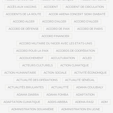
ACCÈS AUX VACCINS
ACCIDENT
ACCIDENT DE CIRCULATION
ACCIDENTS DE LA ROUTE
ACCOR ARENA CONCERT SIDIKI DIABATÉ
ACCORD ALGER
ACCORD D’ALGER
ACCORD D'ALGER
ACCORD DE DÉFENSE
ACCORD DE PAIX
ACCORD DE PARIS
ACCORD FINANCIER
ACCORD MILITAIRE DU NIGER AVEC LES ETATS-UNIS
ACCORD POUR LA PAIX
ACCORDS DE COOPÉRATION
ACCOUCHEMENT
ACCULTURATION
ACLED
ACTEURS CULTURELS
ACTION CLIMATIQUE
ACTION HUMANITAIRE
ACTION SOCIALE
ACTIVITÉ ÉCONOMIQUE
ACTUALITÉ DES OPÉRATIONS
ACTUALITÉ SÉNÉGAL
ACTUALITÉS BRULANTES
ACTUALITTÉ
ADAMA COULIBALY
ADAMA DIARRA
ADAMA FOMBA
ADAPTATION
ADAPTATION CLIMATIQUE
ADDIS-ABEBA
ADEMA-PASJ
ADM
ADMINISTRATION DOUANIÈRE
ADMINISTRATION EN LIGNE