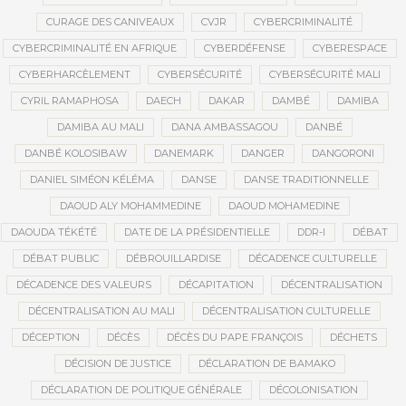
CURAGE DES CANIVEAUX
CVJR
CYBERCRIMINALITÉ
CYBERCRIMINALITÉ EN AFRIQUE
CYBERDÉFENSE
CYBERESPACE
CYBERHARCÈLEMENT
CYBERSÉCURITÉ
CYBERSÉCURITÉ MALI
CYRIL RAMAPHOSA
DAECH
DAKAR
DAMBÉ
DAMIBA
DAMIBA AU MALI
DANA AMBASSAGOU
DANBÉ
DANBÉ KOLOSIBAW
DANEMARK
DANGER
DANGORONI
DANIEL SIMÉON KÉLÉMA
DANSE
DANSE TRADITIONNELLE
DAOUD ALY MOHAMMEDINE
DAOUD MOHAMEDINE
DAOUDA TÉKÉTÉ
DATE DE LA PRÉSIDENTIELLE
DDR-I
DÉBAT
DÉBAT PUBLIC
DÉBROUILLARDISE
DÉCADENCE CULTURELLE
DÉCADENCE DES VALEURS
DÉCAPITATION
DÉCENTRALISATION
DÉCENTRALISATION AU MALI
DÉCENTRALISATION CULTURELLE
DÉCEPTION
DÉCÈS
DÉCÈS DU PAPE FRANÇOIS
DÉCHETS
DÉCISION DE JUSTICE
DÉCLARATION DE BAMAKO
DÉCLARATION DE POLITIQUE GÉNÉRALE
DÉCOLONISATION