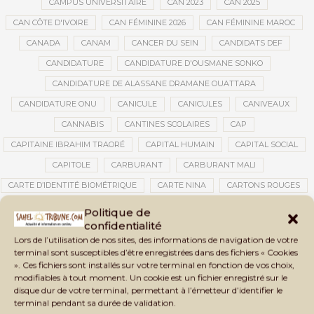
CAMPUS UNIVERSITAIRE
CAN 2023
CAN 2025
CAN CÔTE D'IVOIRE
CAN FÉMININE 2026
CAN FÉMININE MAROC
CANADA
CANAM
CANCER DU SEIN
CANDIDATS DEF
CANDIDATURE
CANDIDATURE D'OUSMANE SONKO
CANDIDATURE DE ALASSANE DRAMANE OUATTARA
CANDIDATURE ONU
CANICULE
CANICULES
CANIVEAUX
CANNABIS
CANTINES SCOLAIRES
CAP
CAPITAINE IBRAHIM TRAORÉ
CAPITAL HUMAIN
CAPITAL SOCIAL
CAPITOLE
CARBURANT
CARBURANT MALI
CARTE D’IDENTITÉ BIOMÉTRIQUE
CARTE NINA
CARTONS ROUGES
CASABLANCA
CATASTROPHE
CATASTROPHE NATURELLE
Politique de
confidentialité
CATASTROPHES CLIMATIQUES
CATASTROPHES NATURELLES
Lors de l’utilisation de nos sites, des informations de navigation de votre
CAUTION 10 000 DOLLARS
CAUTION DE VISA
CDAT
CECOGEC
terminal sont susceptibles d’être enregistrées dans des fichiers « Cookies
». Ces fichiers sont installés sur votre terminal en fonction de vos choix,
CÉDÉAO
CEDEAO
CEI
CÉLÉBRATION NATIONALE
CEMAC
modifiables à tout moment. Un cookie est un fichier enregistré sur le
CEMAPI
CEN-SNESUP
CENOU
CENSURE
disque dur de votre terminal, permettant à l’émetteur d’identifier le
terminal pendant sa durée de validation.
CENTRAFRIQUE
CENTRALE SOLAIRE