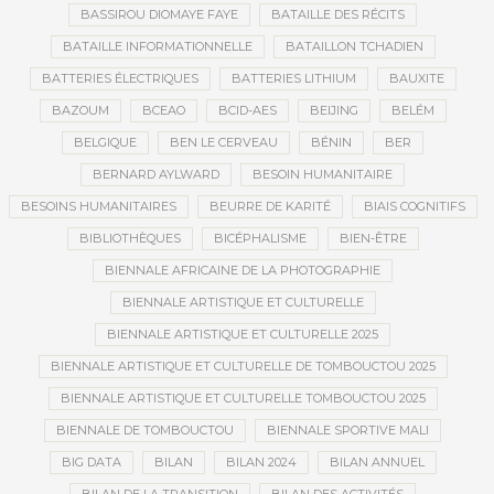
BASSIROU DIOMAYE FAYE
BATAILLE DES RÉCITS
BATAILLE INFORMATIONNELLE
BATAILLON TCHADIEN
BATTERIES ÉLECTRIQUES
BATTERIES LITHIUM
BAUXITE
BAZOUM
BCEAO
BCID-AES
BEIJING
BELÉM
BELGIQUE
BEN LE CERVEAU
BÉNIN
BER
BERNARD AYLWARD
BESOIN HUMANITAIRE
BESOINS HUMANITAIRES
BEURRE DE KARITÉ
BIAIS COGNITIFS
BIBLIOTHÈQUES
BICÉPHALISME
BIEN-ÊTRE
BIENNALE AFRICAINE DE LA PHOTOGRAPHIE
BIENNALE ARTISTIQUE ET CULTURELLE
BIENNALE ARTISTIQUE ET CULTURELLE 2025
BIENNALE ARTISTIQUE ET CULTURELLE DE TOMBOUCTOU 2025
BIENNALE ARTISTIQUE ET CULTURELLE TOMBOUCTOU 2025
BIENNALE DE TOMBOUCTOU
BIENNALE SPORTIVE MALI
BIG DATA
BILAN
BILAN 2024
BILAN ANNUEL