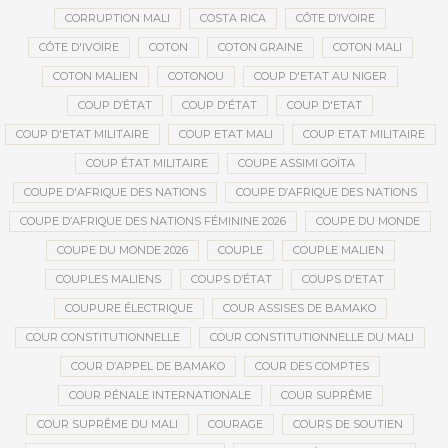
CORRUPTION MALI
COSTA RICA
CÔTE D’IVOIRE
CÔTE D'IVOIRE
COTON
COTON GRAINE
COTON MALI
COTON MALIEN
COTONOU
COUP D'ETAT AU NIGER
COUP D’ÉTAT
COUP D'ÉTAT
COUP D'ETAT
COUP D'ETAT MILITAIRE
COUP ETAT MALI
COUP ETAT MILITAIRE
COUP ÉTAT MILITAIRE
COUPE ASSIMI GOÏTA
COUPE D'AFRIQUE DES NATIONS
COUPE D’AFRIQUE DES NATIONS
COUPE D’AFRIQUE DES NATIONS FÉMININE 2026
COUPE DU MONDE
COUPE DU MONDE 2026
COUPLE
COUPLE MALIEN
COUPLES MALIENS
COUPS D’ÉTAT
COUPS D'ETAT
COUPURE ÉLECTRIQUE
COUR ASSISES DE BAMAKO
COUR CONSTITUTIONNELLE
COUR CONSTITUTIONNELLE DU MALI
COUR D’APPEL DE BAMAKO
COUR DES COMPTES
COUR PÉNALE INTERNATIONALE
COUR SUPRÊME
COUR SUPRÊME DU MALI
COURAGE
COURS DE SOUTIEN