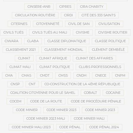
CINSERE-ANR
CIPRES
CIRA CHARITY
CIRCULATION ROUTIÈRE
CIRDI
CITÉ DES 333 SAINTS
CITERNES
CITOYENNETÉ
CIVIL DE SAN
CIVILISATION
CIVILS TUÉS
CIVILS TUÉS AU MALI
CIVISME
CIVISME ROUTIER
CIWARA
CLABA
CLASSE DIPLOMATIQUE
CLASSE POLITIQUE
CLASSEMENT 2021
CLASSEMENT MONDIAL
CLÉMENT DEMBÉLÉ
CLIMAT
CLIMAT AFRIQUE
CLIMAT DES AFFAIRES
CLIMAT MALI
CLIMAT POLITIQUE
CLUBS PROFESSIONNELS
CMA
CMAS
CMDT
CMSS
CNDH
CNECE
CNPM
CNSP
CNT
CO-CONSTRUCTION DE LA 4ÈME RÉPUBLIQUE
COALITION CITOYENNE POUR LE SAHEL
COBALT
COCAÏNE
COCEM
CODE DE LA ROUTE
CODE DE PROCÉDURE PÉNALE
CODE MINIER
CODE MINIER 2023
CODE MINIER 2023
CODE MINIER 2023 MALI
CODE MINIER MALI
CODE MINIER MALI 2023
CODE PÉNAL
CODE PÉNAL 2024