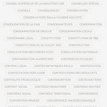
CONSEIL SUPÉRIEUR DE LA MAGISTRATURE
CONSEILLER SPÉCIAL
CONSEILS
CONSÉQUENCES
CONSERVATION
CONSERVATOIRE BALLA FASSÉKÉ KOUYATÉ
CONSOLIDATION DE LA PAIX
CONSOMMATEURS
CONSOMMATION
CONSOMMATION DE DROGUE
CONSOMMATION LOCALE
CONSOMMER LOCAL
CONSTITUTION
CONSTITUTION DE 1992
CONSTITUTION DU 22 JUILLET 2023
CONSTRUCTION
CONSULTATION DES FORCES VIVES
CONSULTATION NATIONALE
CONTAMINATION ALIMENTAIRE
CONTENEURS BLOQUÉS
CONTENU LOCAL
CONTES INITIATIQUES PEULS
CONTESTATION
CONTESTATION POPULAIRE
CONTESTATIONS DES RÉSULTATS
CONTINUITÉ PÉDAGOGIQUE
CONTRACEPTION
CONTRADICTIONS
CONTRAT SOCIAL
CONTRÔLE MIGRATOIRE
CONTRÔLE ROUTIER
CONTRÔLE SOCIAL
CONTRÔLE TERRITORIAL
CONTROVERSE
CONVENTION MINIÈRE
CONVERGENCE MACROÉCONOMIQUE