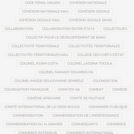
CODE PÉNAL MALIEN
COHÉSION NATIONALE
COHÉSION NATIONALE MALI
COHÉSION SOCIALE
COHÉSION SOCIALE MALI
COHÉSION SOCIALE SAHEL
COLLABORATION
COLLABORATION ENTRE ETATS
COLLECTEURS
COLLECTIF POUR LE DÉVELOPPEMENT DE BAKO
COLLECTIVITÉ TERRITORIALE
COLLECTIVITÉS TERRITORIALES
COLLECTIVITÉS TERRITORIALES MALI
COLLÈGE DES CHEFS D’ÉTAT
COLONEL ASSIMI GOÏTA
COLONEL LASSINA TOGOLA
COLONEL MAMADY DOUMBOUYA
COLONEL-MAJOR SOULEYMANE DEMBÉLÉ
COLONISATION
COLONISATION FRANÇAISE
COMATEX-SA
COMBAT
COMÉDIE
COMÉDIE AFRICAINE
COMITÉ DE PILOTAGE
COMITÉ INTERNATIONAL DE LA CROIX-ROUGE
COMMANDE PUBLIQUE
COMMÉMORATION
COMMÉMORATION DE L'INDÉPENDANCE
COMMÉMORATION DU 14 JANVIER
COMMERÇANTS
COMMERCE
COMMERCE EXTÉRIEUR
COMMERCE INTERNATIONAL