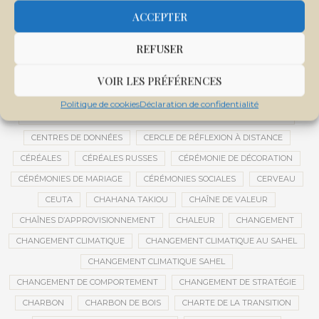
CENTRALE SOLAIRE DE SANANKOROBA
CENTRALES SOLAIRES
ACCEPTER
CENTRE D'INTELLIGENCE ARTIFICIELLE
REFUSER
CENTRE DE SANTÉ COMMUNAUTAIRE
CENTRE DU MALI
CENTRE INTERNATIONAL DE CONFÉRENCES DE BAMAKO
VOIR LES PRÉFÉRENCES
CENTRE MALI
Politique de cookies
Déclaration de confidentialité
CENTRE NATIONAL DES EXAMENS ET CONCOURS DE L’ÉDUCATION
CENTRES DE DONNÉES
CERCLE DE RÉFLEXION À DISTANCE
CÉRÉALES
CÉRÉALES RUSSES
CÉRÉMONIE DE DÉCORATION
CÉRÉMONIES DE MARIAGE
CÉRÉMONIES SOCIALES
CERVEAU
CEUTA
CHAHANA TAKIOU
CHAÎNE DE VALEUR
CHAÎNES D’APPROVISIONNEMENT
CHALEUR
CHANGEMENT
CHANGEMENT CLIMATIQUE
CHANGEMENT CLIMATIQUE AU SAHEL
CHANGEMENT CLIMATIQUE SAHEL
CHANGEMENT DE COMPORTEMENT
CHANGEMENT DE STRATÉGIE
CHARBON
CHARBON DE BOIS
CHARTE DE LA TRANSITION