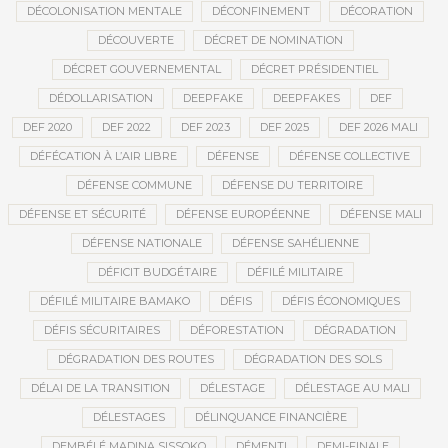
DÉCOLONISATION MENTALE
DÉCONFINEMENT
DÉCORATION
DÉCOUVERTE
DÉCRET DE NOMINATION
DÉCRET GOUVERNEMENTAL
DÉCRET PRÉSIDENTIEL
DÉDOLLARISATION
DEEPFAKE
DEEPFAKES
DEF
DEF 2020
DEF 2022
DEF 2023
DEF 2025
DEF 2026 MALI
DÉFÉCATION À L’AIR LIBRE
DÉFENSE
DÉFENSE COLLECTIVE
DÉFENSE COMMUNE
DÉFENSE DU TERRITOIRE
DÉFENSE ET SÉCURITÉ
DÉFENSE EUROPÉENNE
DÉFENSE MALI
DÉFENSE NATIONALE
DÉFENSE SAHÉLIENNE
DÉFICIT BUDGÉTAIRE
DÉFILÉ MILITAIRE
DÉFILÉ MILITAIRE BAMAKO
DÉFIS
DÉFIS ÉCONOMIQUES
DÉFIS SÉCURITAIRES
DÉFORESTATION
DÉGRADATION
DÉGRADATION DES ROUTES
DÉGRADATION DES SOLS
DÉLAI DE LA TRANSITION
DÉLESTAGE
DÉLESTAGE AU MALI
DÉLESTAGES
DÉLINQUANCE FINANCIÈRE
DEMBÉLÉ MADINA SISSOKO
DÉMENTI
DEMI-FINALE