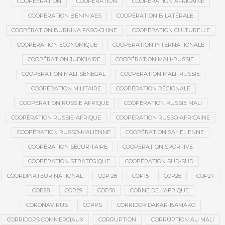
COOPEERATION
COOPÉRATION
COOPÉRATION AFRICAINE
COOPÉRATION BÉNIN AES
COOPÉRATION BILATÉRALE
COOPÉRATION BURKINA FASO-CHINE
COOPÉRATION CULTURELLE
COOPÉRATION ÉCONOMIQUE
COOPÉRATION INTERNATIONALE
COOPÉRATION JUDICIAIRE
COOPÉRATION MALI-RUSSIE
COOPÉRATION MALI-SÉNÉGAL
COOPÉRATION MALI–RUSSIE
COOPÉRATION MILITAIRE
COOPÉRATION RÉGIONALE
COOPÉRATION RUSSIE AFRIQUE
COOPÉRATION RUSSIE MALI
COOPÉRATION RUSSIE-AFRIQUE
COOPÉRATION RUSSO-AFRICAINE
COOPÉRATION RUSSO-MALIENNE
COOPÉRATION SAHÉLIENNE
COOPÉRATION SÉCURITAIRE
COOPÉRATION SPORTIVE
COOPÉRATION STRATÉGIQUE
COOPÉRATION SUD-SUD
COORDINATEUR NATIONAL
COP 28
COP15
COP26
COP27
COP28
COP29
COP30
CORNE DE L’AFRIQUE
CORONAVIRUS
CORPS
CORRIDOR DAKAR-BAMAKO
CORRIDORS COMMERCIAUX
CORRUPTION
CORRUPTION AU MALI