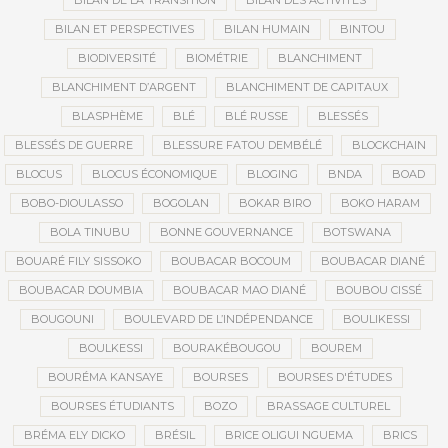
BILAN DE LA TRANSITION
BILAN DES ACTIVITÉS
BILAN ET PERSPECTIVES
BILAN HUMAIN
BINTOU
BIODIVERSITÉ
BIOMÉTRIE
BLANCHIMENT
BLANCHIMENT D’ARGENT
BLANCHIMENT DE CAPITAUX
BLASPHÈME
BLÉ
BLÉ RUSSE
BLESSÉS
BLESSÉS DE GUERRE
BLESSURE FATOU DEMBÉLÉ
BLOCKCHAIN
BLOCUS
BLOCUS ÉCONOMIQUE
BLOGING
BNDA
BOAD
BOBO-DIOULASSO
BOGOLAN
BOKAR BIRO
BOKO HARAM
BOLA TINUBU
BONNE GOUVERNANCE
BOTSWANA
BOUARÉ FILY SISSOKO
BOUBACAR BOCOUM
BOUBACAR DIANÉ
BOUBACAR DOUMBIA
BOUBACAR MAO DIANÉ
BOUBOU CISSÉ
BOUGOUNI
BOULEVARD DE L’INDÉPENDANCE
BOULIKESSI
BOULKESSI
BOURAKÉBOUGOU
BOUREM
BOURÉMA KANSAYE
BOURSES
BOURSES D'ÉTUDES
BOURSES ÉTUDIANTS
BOZO
BRASSAGE CULTUREL
BRÉMA ELY DICKO
BRÉSIL
BRICE OLIGUI NGUEMA
BRICS