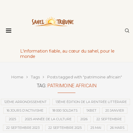
L'information fiable, au cœur du sahel, pour le
monde
Home
Tags
Posts tagged with "patrimoine africain"
TAG:
PATRIMOINE AFRICAIN
12ÈME ARRONDISSEMENT
13ÈME ÉDITION DE LA RENTRÉE LITTÉRAIRE
16 JOURS D'ACTIVISME
18 000 SOLDATS
1XBET
20 JANVIER
2025
2025 ANNÉE DE LA CULTURE
2026
22 SEPTEMBRE
22 SEPTEMBRE 2023
22 SEPTEMBRE 2025
25 MAI
26 MARS