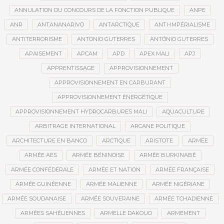
ANNULATION DU CONCOURS DE LA FONCTION PUBLIQUE
ANPE
ANR
ANTANANARIVO
ANTARCTIQUE
ANTI-IMPÉRIALISME
ANTITERRORISME
ANTONIO GUTERRES
ANTÓNIO GUTERRES
APAISEMENT
APCAM
APD
APEX MALI
APJ
APPRENTISSAGE
APPROVISIONNEMENT
APPROVISIONNEMENT EN CARBURANT
APPROVISIONNEMENT ÉNERGÉTIQUE
APPROVISIONNEMENT HYDROCARBURES MALI
AQUACULTURE
ARBITRAGE INTERNATIONAL
ARCANE POLITIQUE
ARCHITECTURE EN BANCO
ARCTIQUE
ARISTOTE
ARMÉE
ARMÉE AES
ARMÉE BÉNINOISE
ARMÉE BURKINABÉ
ARMÉE CONFÉDÉRALE
ARMÉE ET NATION
ARMÉE FRANÇAISE
ARMÉE GUINÉENNE
ARMÉE MALIENNE
ARMÉE NIGÉRIANE
ARMÉE SOUDANAISE
ARMÉE SOUVERAINE
ARMÉE TCHADIENNE
ARMÉES SAHÉLIENNES
ARMELLE DAKOUO
ARMEMENT