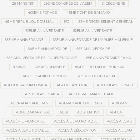
26 MARS 1991
29ÈME CONGRÈS DE L'AEEM
31 DÉCEMBRE
400ÈME FORAGE
4ÈME PONT DE BAMAKO
4ÈME RÉPUBLIQUE DU MALI
5°C
5ÈME RECENSEMENT GÉNÉRAL
61ÈME ANNIVERSAIRE
62ÈME ANNIVERSAIRE
63ÈME ANNIVERSAIRE
63ÈME ANNIVERSAIRE DE L'ARMÉE MALIENNE
64ÈME ANNIVERSAIRE
65E ANNIVERSAIRE
65E ANNIVERSAIRE DE L’INDÉPENDANCE
65E ANNIVERSAIRE FAMA
8 MARS
ABASS DEMBÉLÉ
ABDEL FATTAH AL-BURHAN
ABDELMADJID TEBBOUNE
ABDOU OUOLOGUEM
ABDOUL KASSIM FOMBA
ABDOULAYE DIOP
ABDOULAYE KONATÉ
ABDOULAYE MAÏGA
ABDOURAHAMANE TIANI
ABDRAHAMANE TIANI
ABDRAMANE COULIBALY
ABIDJAN
ABOUBAKAR CISSÉ
ABSI
ABSTENTION
ABUJA
ACADÉMIE FRANÇAISE
ACCÈS À L'EAU POTABLE
ACCÈS À L’EAU
ACCÈS À L’EAU POTABLE
ACCÈS À L’ÉDUCATION
ACCÈS À L'EAU
ACCÈS À LA JUSTICE
ACCÈS AU NUMÉRIQUE
ACCÈS AUX SOINS