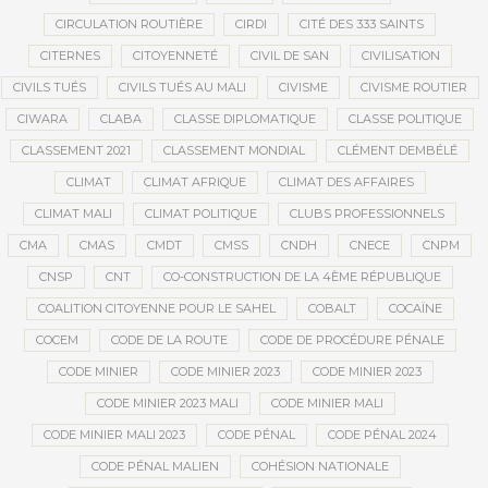
CIRCULATION ROUTIÈRE
CIRDI
CITÉ DES 333 SAINTS
CITERNES
CITOYENNETÉ
CIVIL DE SAN
CIVILISATION
CIVILS TUÉS
CIVILS TUÉS AU MALI
CIVISME
CIVISME ROUTIER
CIWARA
CLABA
CLASSE DIPLOMATIQUE
CLASSE POLITIQUE
CLASSEMENT 2021
CLASSEMENT MONDIAL
CLÉMENT DEMBÉLÉ
CLIMAT
CLIMAT AFRIQUE
CLIMAT DES AFFAIRES
CLIMAT MALI
CLIMAT POLITIQUE
CLUBS PROFESSIONNELS
CMA
CMAS
CMDT
CMSS
CNDH
CNECE
CNPM
CNSP
CNT
CO-CONSTRUCTION DE LA 4ÈME RÉPUBLIQUE
COALITION CITOYENNE POUR LE SAHEL
COBALT
COCAÏNE
COCEM
CODE DE LA ROUTE
CODE DE PROCÉDURE PÉNALE
CODE MINIER
CODE MINIER 2023
CODE MINIER 2023
CODE MINIER 2023 MALI
CODE MINIER MALI
CODE MINIER MALI 2023
CODE PÉNAL
CODE PÉNAL 2024
CODE PÉNAL MALIEN
COHÉSION NATIONALE