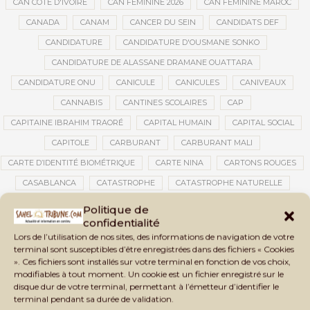
CAN CÔTE D'IVOIRE
CAN FÉMININE 2026
CAN FÉMININE MAROC
CANADA
CANAM
CANCER DU SEIN
CANDIDATS DEF
CANDIDATURE
CANDIDATURE D'OUSMANE SONKO
CANDIDATURE DE ALASSANE DRAMANE OUATTARA
CANDIDATURE ONU
CANICULE
CANICULES
CANIVEAUX
CANNABIS
CANTINES SCOLAIRES
CAP
CAPITAINE IBRAHIM TRAORÉ
CAPITAL HUMAIN
CAPITAL SOCIAL
CAPITOLE
CARBURANT
CARBURANT MALI
CARTE D’IDENTITÉ BIOMÉTRIQUE
CARTE NINA
CARTONS ROUGES
CASABLANCA
CATASTROPHE
CATASTROPHE NATURELLE
CATASTROPHES CLIMATIQUES
CATASTROPHES NATURELLES
Politique de
confidentialité
CAUTION 10 000 DOLLARS
CAUTION DE VISA
CDAT
CECOGEC
Lors de l’utilisation de nos sites, des informations de navigation de votre
CÉDÉAO
CEDEAO
CEI
CÉLÉBRATION NATIONALE
CEMAC
terminal sont susceptibles d’être enregistrées dans des fichiers « Cookies
». Ces fichiers sont installés sur votre terminal en fonction de vos choix,
CEMAPI
CEN-SNESUP
CENOU
CENSURE
modifiables à tout moment. Un cookie est un fichier enregistré sur le
CENTRAFRIQUE
CENTRALE SOLAIRE
disque dur de votre terminal, permettant à l’émetteur d’identifier le
terminal pendant sa durée de validation.
CENTRALE SOLAIRE DE SANANKOROBA
CENTRALES SOLAIRES