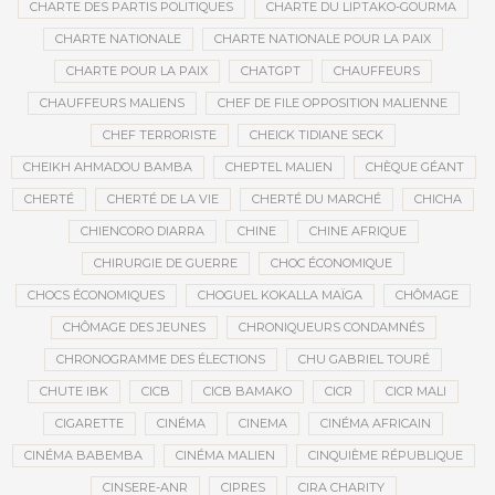
CHARTE DES PARTIS POLITIQUES
CHARTE DU LIPTAKO-GOURMA
CHARTE NATIONALE
CHARTE NATIONALE POUR LA PAIX
CHARTE POUR LA PAIX
CHATGPT
CHAUFFEURS
CHAUFFEURS MALIENS
CHEF DE FILE OPPOSITION MALIENNE
CHEF TERRORISTE
CHEICK TIDIANE SECK
CHEIKH AHMADOU BAMBA
CHEPTEL MALIEN
CHÈQUE GÉANT
CHERTÉ
CHERTÉ DE LA VIE
CHERTÉ DU MARCHÉ
CHICHA
CHIENCORO DIARRA
CHINE
CHINE AFRIQUE
CHIRURGIE DE GUERRE
CHOC ÉCONOMIQUE
CHOCS ÉCONOMIQUES
CHOGUEL KOKALLA MAÏGA
CHÔMAGE
CHÔMAGE DES JEUNES
CHRONIQUEURS CONDAMNÉS
CHRONOGRAMME DES ÉLECTIONS
CHU GABRIEL TOURÉ
CHUTE IBK
CICB
CICB BAMAKO
CICR
CICR MALI
CIGARETTE
CINÉMA
CINEMA
CINÉMA AFRICAIN
CINÉMA BABEMBA
CINÉMA MALIEN
CINQUIÈME RÉPUBLIQUE
CINSERE-ANR
CIPRES
CIRA CHARITY