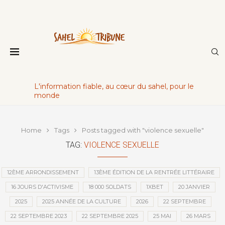
L'information fiable, au cœur du sahel, pour le
monde
Home
Tags
Posts tagged with "violence sexuelle"
TAG:
VIOLENCE SEXUELLE
12ÈME ARRONDISSEMENT
13ÈME ÉDITION DE LA RENTRÉE LITTÉRAIRE
16 JOURS D'ACTIVISME
18 000 SOLDATS
1XBET
20 JANVIER
2025
2025 ANNÉE DE LA CULTURE
2026
22 SEPTEMBRE
22 SEPTEMBRE 2023
22 SEPTEMBRE 2025
25 MAI
26 MARS