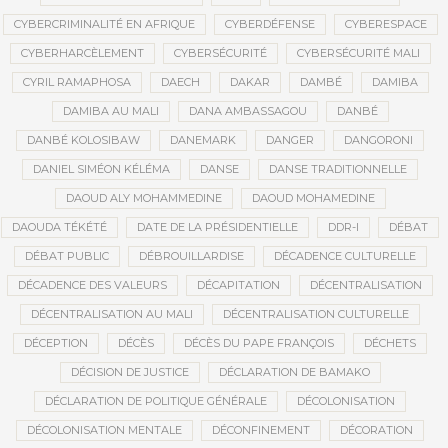
CYBERCRIMINALITÉ EN AFRIQUE
CYBERDÉFENSE
CYBERESPACE
CYBERHARCÈLEMENT
CYBERSÉCURITÉ
CYBERSÉCURITÉ MALI
CYRIL RAMAPHOSA
DAECH
DAKAR
DAMBÉ
DAMIBA
DAMIBA AU MALI
DANA AMBASSAGOU
DANBÉ
DANBÉ KOLOSIBAW
DANEMARK
DANGER
DANGORONI
DANIEL SIMÉON KÉLÉMA
DANSE
DANSE TRADITIONNELLE
DAOUD ALY MOHAMMEDINE
DAOUD MOHAMEDINE
DAOUDA TÉKÉTÉ
DATE DE LA PRÉSIDENTIELLE
DDR-I
DÉBAT
DÉBAT PUBLIC
DÉBROUILLARDISE
DÉCADENCE CULTURELLE
DÉCADENCE DES VALEURS
DÉCAPITATION
DÉCENTRALISATION
DÉCENTRALISATION AU MALI
DÉCENTRALISATION CULTURELLE
DÉCEPTION
DÉCÈS
DÉCÈS DU PAPE FRANÇOIS
DÉCHETS
DÉCISION DE JUSTICE
DÉCLARATION DE BAMAKO
DÉCLARATION DE POLITIQUE GÉNÉRALE
DÉCOLONISATION
DÉCOLONISATION MENTALE
DÉCONFINEMENT
DÉCORATION