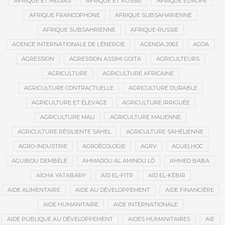
AFRIQUE ET MÉDIAS
AFRIQUE ET RUSSIE
AFRIQUE EUROPE
AFRIQUE FRANCOPHONE
AFRIQUE SUBSAHARIENNE
AFRIQUE SUBSAHRIENNE
AFRIQUE-RUSSIE
AGENCE INTERNATIONALE DE L’ÉNERGIE
AGENDA 2063
AGOA
AGRESSION
AGRESSION ASSIMI GOITA
AGRICULTEURS
AGRICULTURE
AGRICULTURE AFRICAINE
AGRICULTURE CONTRACTUELLE
AGRICULTURE DURABLE
AGRICULTURE ET ÉLEVAGE
AGRICULTURE IRRIGUÉE
AGRICULTURE MALI
AGRICULTURE MALIENNE
AGRICULTURE RÉSILIENTE SAHEL
AGRICULTURE SAHÉLIENNE
AGRO-INDUSTRIE
AGROÉCOLOGIE
AGRV
AGUELHOC
AGUIBOU DEMBÉLÉ
AHMADOU AL AMINOU LÔ
AHMED BABA
AÏCHA YATABARY
AÏD EL-FITR
AÏD EL-KÉBIR
AIDE ALIMENTAIRE
AIDE AU DÉVELOPPEMENT
AIDE FINANCIÈRE
AIDE HUMANITAIRE
AIDE INTERNATIONALE
AIDE PUBLIQUE AU DÉVELOPPEMENT
AIDES HUMANITAIRES
AIE