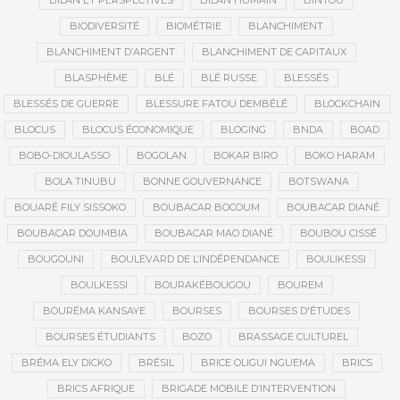
BILAN ET PERSPECTIVES
BILAN HUMAIN
BINTOU
BIODIVERSITÉ
BIOMÉTRIE
BLANCHIMENT
BLANCHIMENT D’ARGENT
BLANCHIMENT DE CAPITAUX
BLASPHÈME
BLÉ
BLÉ RUSSE
BLESSÉS
BLESSÉS DE GUERRE
BLESSURE FATOU DEMBÉLÉ
BLOCKCHAIN
BLOCUS
BLOCUS ÉCONOMIQUE
BLOGING
BNDA
BOAD
BOBO-DIOULASSO
BOGOLAN
BOKAR BIRO
BOKO HARAM
BOLA TINUBU
BONNE GOUVERNANCE
BOTSWANA
BOUARÉ FILY SISSOKO
BOUBACAR BOCOUM
BOUBACAR DIANÉ
BOUBACAR DOUMBIA
BOUBACAR MAO DIANÉ
BOUBOU CISSÉ
BOUGOUNI
BOULEVARD DE L’INDÉPENDANCE
BOULIKESSI
BOULKESSI
BOURAKÉBOUGOU
BOUREM
BOURÉMA KANSAYE
BOURSES
BOURSES D'ÉTUDES
BOURSES ÉTUDIANTS
BOZO
BRASSAGE CULTUREL
BRÉMA ELY DICKO
BRÉSIL
BRICE OLIGUI NGUEMA
BRICS
BRICS AFRIQUE
BRIGADE MOBILE D’INTERVENTION