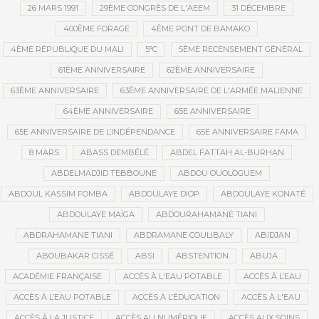
26 MARS 1991
29ÈME CONGRÈS DE L'AEEM
31 DÉCEMBRE
400ÈME FORAGE
4ÈME PONT DE BAMAKO
4ÈME RÉPUBLIQUE DU MALI
5°C
5ÈME RECENSEMENT GÉNÉRAL
61ÈME ANNIVERSAIRE
62ÈME ANNIVERSAIRE
63ÈME ANNIVERSAIRE
63ÈME ANNIVERSAIRE DE L'ARMÉE MALIENNE
64ÈME ANNIVERSAIRE
65E ANNIVERSAIRE
65E ANNIVERSAIRE DE L’INDÉPENDANCE
65E ANNIVERSAIRE FAMA
8 MARS
ABASS DEMBÉLÉ
ABDEL FATTAH AL-BURHAN
ABDELMADJID TEBBOUNE
ABDOU OUOLOGUEM
ABDOUL KASSIM FOMBA
ABDOULAYE DIOP
ABDOULAYE KONATÉ
ABDOULAYE MAÏGA
ABDOURAHAMANE TIANI
ABDRAHAMANE TIANI
ABDRAMANE COULIBALY
ABIDJAN
ABOUBAKAR CISSÉ
ABSI
ABSTENTION
ABUJA
ACADÉMIE FRANÇAISE
ACCÈS À L'EAU POTABLE
ACCÈS À L’EAU
ACCÈS À L’EAU POTABLE
ACCÈS À L’ÉDUCATION
ACCÈS À L'EAU
ACCÈS À LA JUSTICE
ACCÈS AU NUMÉRIQUE
ACCÈS AUX SOINS