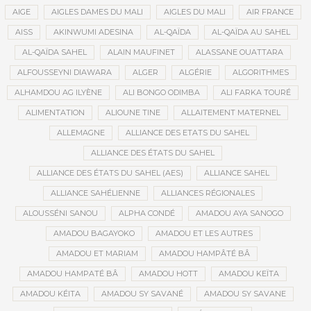
AIGE
AIGLES DAMES DU MALI
AIGLES DU MALI
AIR FRANCE
AISS
AKINWUMI ADESINA
AL-QAÏDA
AL-QAÏDA AU SAHEL
AL-QAÏDA SAHEL
ALAIN MAUFINET
ALASSANE OUATTARA
ALFOUSSEYNI DIAWARA
ALGER
ALGÉRIE
ALGORITHMES
ALHAMDOU AG ILYÈNE
ALI BONGO ODIMBA
ALI FARKA TOURÉ
ALIMENTATION
ALIOUNE TINE
ALLAITEMENT MATERNEL
ALLEMAGNE
ALLIANCE DES ETATS DU SAHEL
ALLIANCE DES ÉTATS DU SAHEL
ALLIANCE DES ÉTATS DU SAHEL (AES)
ALLIANCE SAHEL
ALLIANCE SAHÉLIENNE
ALLIANCES RÉGIONALES
ALOUSSÉNI SANOU
ALPHA CONDÉ
AMADOU AYA SANOGO
AMADOU BAGAYOKO
AMADOU ET LES AUTRES
AMADOU ET MARIAM
AMADOU HAMPÂTÉ BÂ
AMADOU HAMPATÉ BÂ
AMADOU HOTT
AMADOU KEÏTA
AMADOU KÉITA
AMADOU SY SAVANÉ
AMADOU SY SAVANE