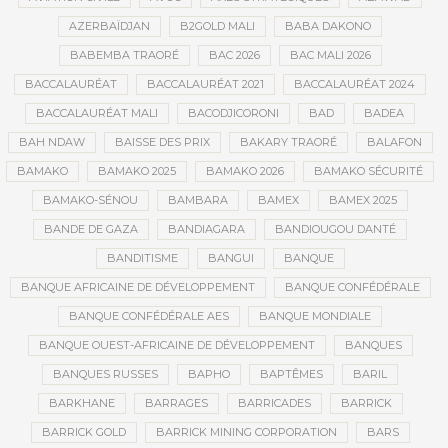
AZERBAÏDJAN
B2GOLD MALI
BABA DAKONO
BABEMBA TRAORÉ
BAC 2026
BAC MALI 2026
BACCALAURÉAT
BACCALAURÉAT 2021
BACCALAURÉAT 2024
BACCALAURÉAT MALI
BACODJICORONI
BAD
BADEA
BAH NDAW
BAISSE DES PRIX
BAKARY TRAORÉ
BALAFON
BAMAKO
BAMAKO 2025
BAMAKO 2026
BAMAKO SÉCURITÉ
BAMAKO-SÉNOU
BAMBARA
BAMEX
BAMEX 2025
BANDE DE GAZA
BANDIAGARA
BANDIOUGOU DANTÉ
BANDITISME
BANGUI
BANQUE
BANQUE AFRICAINE DE DÉVELOPPEMENT
BANQUE CONFÉDÉRALE
BANQUE CONFÉDÉRALE AES
BANQUE MONDIALE
BANQUE OUEST-AFRICAINE DE DÉVELOPPEMENT
BANQUES
BANQUES RUSSES
BAPHO
BAPTÊMES
BARIL
BARKHANE
BARRAGES
BARRICADES
BARRICK
BARRICK GOLD
BARRICK MINING CORPORATION
BARS