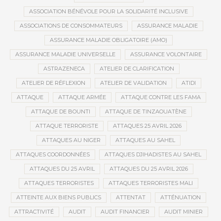
ASSOCIATION BÉNÉVOLE POUR LA SOLIDARITÉ INCLUSIVE
ASSOCIATIONS DE CONSOMMATEURS
ASSURANCE MALADIE
ASSURANCE MALADIE OBLIGATOIRE (AMO)
ASSURANCE MALADIE UNIVERSELLE
ASSURANCE VOLONTAIRE
ASTRAZENECA
ATELIER DE CLARIFICATION
ATELIER DE RÉFLEXION
ATELIER DE VALIDATION
ATIDI
ATTAQUE
ATTAQUE ARMÉE
ATTAQUE CONTRE LES FAMA
ATTAQUE DE BOUNTI
ATTAQUE DE TINZAOUATÈNE
ATTAQUE TERRORISTE
ATTAQUES 25 AVRIL 2026
ATTAQUES AU NIGER
ATTAQUES AU SAHEL
ATTAQUES COORDONNÉES
ATTAQUES DJIHADISTES AU SAHEL
ATTAQUES DU 25 AVRIL
ATTAQUES DU 25 AVRIL 2026
ATTAQUES TERRORISTES
ATTAQUES TERRORISTES MALI
ATTEINTE AUX BIENS PUBLICS
ATTENTAT
ATTÉNUATION
ATTRACTIVITÉ
AUDIT
AUDIT FINANCIER
AUDIT MINIER