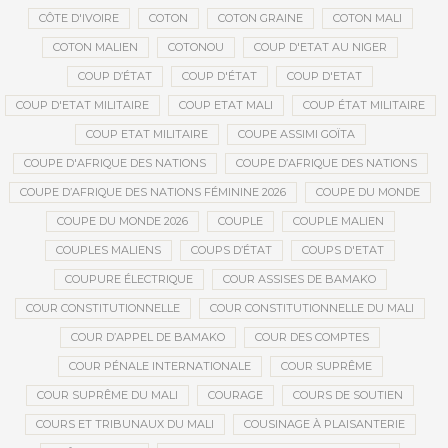
CÔTE D'IVOIRE
COTON
COTON GRAINE
COTON MALI
COTON MALIEN
COTONOU
COUP D'ETAT AU NIGER
COUP D’ÉTAT
COUP D'ÉTAT
COUP D'ETAT
COUP D'ETAT MILITAIRE
COUP ETAT MALI
COUP ÉTAT MILITAIRE
COUP ETAT MILITAIRE
COUPE ASSIMI GOÏTA
COUPE D'AFRIQUE DES NATIONS
COUPE D’AFRIQUE DES NATIONS
COUPE D’AFRIQUE DES NATIONS FÉMININE 2026
COUPE DU MONDE
COUPE DU MONDE 2026
COUPLE
COUPLE MALIEN
COUPLES MALIENS
COUPS D’ÉTAT
COUPS D'ETAT
COUPURE ÉLECTRIQUE
COUR ASSISES DE BAMAKO
COUR CONSTITUTIONNELLE
COUR CONSTITUTIONNELLE DU MALI
COUR D’APPEL DE BAMAKO
COUR DES COMPTES
COUR PÉNALE INTERNATIONALE
COUR SUPRÊME
COUR SUPRÊME DU MALI
COURAGE
COURS DE SOUTIEN
COURS ET TRIBUNAUX DU MALI
COUSINAGE À PLAISANTERIE