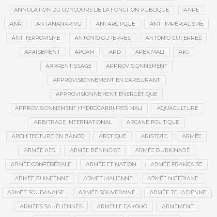
ANNULATION DU CONCOURS DE LA FONCTION PUBLIQUE
ANPE
ANR
ANTANANARIVO
ANTARCTIQUE
ANTI-IMPÉRIALISME
ANTITERRORISME
ANTÓNIO GUTERRES
ANTONIO GUTERRES
APAISEMENT
APCAM
APD
APEX MALI
APJ
APPRENTISSAGE
APPROVISIONNEMENT
APPROVISIONNEMENT EN CARBURANT
APPROVISIONNEMENT ÉNERGÉTIQUE
APPROVISIONNEMENT HYDROCARBURES MALI
AQUACULTURE
ARBITRAGE INTERNATIONAL
ARCANE POLITIQUE
ARCHITECTURE EN BANCO
ARCTIQUE
ARISTOTE
ARMÉE
ARMÉE AES
ARMÉE BÉNINOISE
ARMÉE BURKINABÉ
ARMÉE CONFÉDÉRALE
ARMÉE ET NATION
ARMÉE FRANÇAISE
ARMÉE GUINÉENNE
ARMÉE MALIENNE
ARMÉE NIGÉRIANE
ARMÉE SOUDANAISE
ARMÉE SOUVERAINE
ARMÉE TCHADIENNE
ARMÉES SAHÉLIENNES
ARMELLE DAKOUO
ARMEMENT