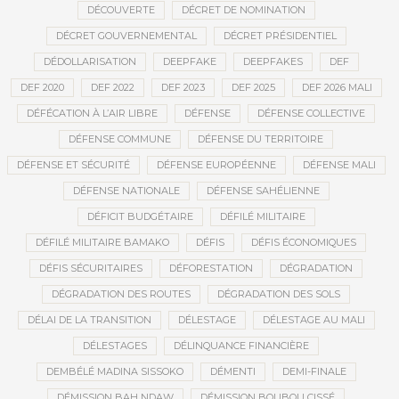
DÉCOUVERTE
DÉCRET DE NOMINATION
DÉCRET GOUVERNEMENTAL
DÉCRET PRÉSIDENTIEL
DÉDOLLARISATION
DEEPFAKE
DEEPFAKES
DEF
DEF 2020
DEF 2022
DEF 2023
DEF 2025
DEF 2026 MALI
DÉFÉCATION À L’AIR LIBRE
DÉFENSE
DÉFENSE COLLECTIVE
DÉFENSE COMMUNE
DÉFENSE DU TERRITOIRE
DÉFENSE ET SÉCURITÉ
DÉFENSE EUROPÉENNE
DÉFENSE MALI
DÉFENSE NATIONALE
DÉFENSE SAHÉLIENNE
DÉFICIT BUDGÉTAIRE
DÉFILÉ MILITAIRE
DÉFILÉ MILITAIRE BAMAKO
DÉFIS
DÉFIS ÉCONOMIQUES
DÉFIS SÉCURITAIRES
DÉFORESTATION
DÉGRADATION
DÉGRADATION DES ROUTES
DÉGRADATION DES SOLS
DÉLAI DE LA TRANSITION
DÉLESTAGE
DÉLESTAGE AU MALI
DÉLESTAGES
DÉLINQUANCE FINANCIÈRE
DEMBÉLÉ MADINA SISSOKO
DÉMENTI
DEMI-FINALE
DÉMISSION BAH NDAW
DÉMISSION BOUBOU CISSÉ