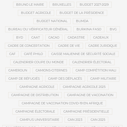
BRUNO LE MAIRE
BRUXELLES
BUDGET 2027-2029
BUDGET AGRICOLE
BUDGET DE LA PRÉSIDENCE
BUDGET NATIONAL
BUMDA
BUREAU DU VÉRIFICATEUR GÉNÉRAL
BURKINA FASO
BVG
BYD
CAAT
CACAO
CADASTRE
CADEAUX
CADRE DE CONCERTATION
CADRE DE VIE
CADRE JURIDIQUE
CAF
CAFÉ PHILO
CAISSE MALIENNE DE SÉCURITÉ SOCIALE
CALENDRIER COUPE DU MONDE
CALENDRIER ÉLECTORAL
CAMEROUN
CAMIONS-CITERNES
CAMP COMPÉTITION MALI
CAMP DE RÉFUGIÉS
CAMP DES DÉPLACÉS
CAMP MILITAIRE
CAMPAGNE AGRICOLE
CAMPAGNE AGRICOLE 2025
CAMPAGNE DE DISTRIBUTION
CAMPAGNE DE VACCINATION
CAMPAGNE DE VACCINATION COVID-19 EN AFRIQUE
CAMPAGNE ÉLECTORALE
CAMPAGNE PRÉSIDENTIELLE
CAMPUS UNIVERSITAIRE
CAN 2023
CAN 2025