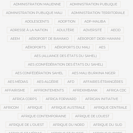
ADMINISTRATION MALIENNE
ADMINISTRATION PUBLIQUE
ADMINISTRATION PUBLIQUE MALI
ADMINISTRATION TERRITORIALE
ADOLESCENTS
ADOPTION
ADP-MALIBA
ADRESSE À LA NATION
ADULTÈRE
ADVERSITÉ
AECID
AEEM
AÉROPORT DE BAMAKO
AÉROPORT DIORI HAMANI
AÉROPORTS
AÉROPORTS DU MALI
AES
AES (ALLIANCE DES ÉTATS DU SAHEL)
AES (CONFÉDÉRATION DES ÉTATS DU SAHEL)
AES CONFÉDÉRATION SAHEL
AES MALI BURKINA NIGER
AES MÉDIAS
AES-ALGÉRIE
AFD
AFFAIRES ÉTRANGÈRES
AFFAIRISME
AFFRONTEMENTS
AFREXIMBANK
AFRICA CDC
AFRICA CORPS
AFRICA FORWARD
AFRICAN INITIATIVE
AFRICOM
AFRIQUE
AFRIQUE AUSTRALE
AFRIQUE CENTRALE
AFRIQUE CONTEMPORAINE
AFRIQUE DE L’OUEST
AFRIQUE DE L'OUEST
AFRIQUE DU NORD
AFRIQUE DU SUD