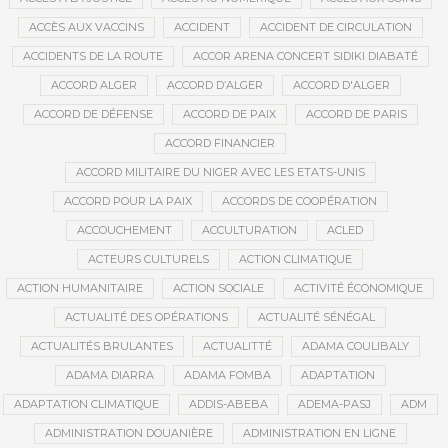
ACCÈS AUX VACCINS
ACCIDENT
ACCIDENT DE CIRCULATION
ACCIDENTS DE LA ROUTE
ACCOR ARENA CONCERT SIDIKI DIABATÉ
ACCORD ALGER
ACCORD D’ALGER
ACCORD D'ALGER
ACCORD DE DÉFENSE
ACCORD DE PAIX
ACCORD DE PARIS
ACCORD FINANCIER
ACCORD MILITAIRE DU NIGER AVEC LES ETATS-UNIS
ACCORD POUR LA PAIX
ACCORDS DE COOPÉRATION
ACCOUCHEMENT
ACCULTURATION
ACLED
ACTEURS CULTURELS
ACTION CLIMATIQUE
ACTION HUMANITAIRE
ACTION SOCIALE
ACTIVITÉ ÉCONOMIQUE
ACTUALITÉ DES OPÉRATIONS
ACTUALITÉ SÉNÉGAL
ACTUALITÉS BRULANTES
ACTUALITTÉ
ADAMA COULIBALY
ADAMA DIARRA
ADAMA FOMBA
ADAPTATION
ADAPTATION CLIMATIQUE
ADDIS-ABEBA
ADEMA-PASJ
ADM
ADMINISTRATION DOUANIÈRE
ADMINISTRATION EN LIGNE