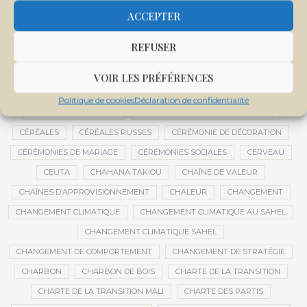
CENTRE D'INTELLIGENCE ARTIFICIELLE
ACCEPTER
CENTRE DE SANTÉ COMMUNAUTAIRE
CENTRE DU MALI
REFUSER
CENTRE INTERNATIONAL DE CONFÉRENCES DE BAMAKO
CENTRE MALI
VOIR LES PRÉFÉRENCES
CENTRE NATIONAL DES EXAMENS ET CONCOURS DE L’ÉDUCATION
Politique de cookies
Déclaration de confidentialité
CENTRES DE DONNÉES
CERCLE DE RÉFLEXION À DISTANCE
CÉRÉALES
CÉRÉALES RUSSES
CÉRÉMONIE DE DÉCORATION
CÉRÉMONIES DE MARIAGE
CÉRÉMONIES SOCIALES
CERVEAU
CEUTA
CHAHANA TAKIOU
CHAÎNE DE VALEUR
CHAÎNES D’APPROVISIONNEMENT
CHALEUR
CHANGEMENT
CHANGEMENT CLIMATIQUE
CHANGEMENT CLIMATIQUE AU SAHEL
CHANGEMENT CLIMATIQUE SAHEL
CHANGEMENT DE COMPORTEMENT
CHANGEMENT DE STRATÉGIE
CHARBON
CHARBON DE BOIS
CHARTE DE LA TRANSITION
CHARTE DE LA TRANSITION MALI
CHARTE DES PARTIS