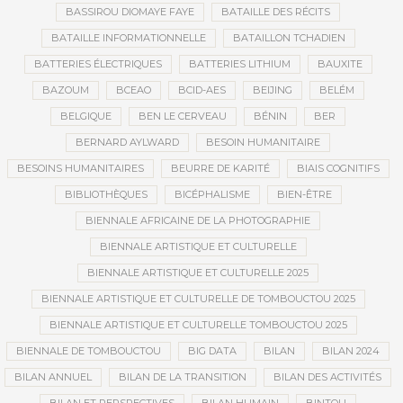
BASSIROU DIOMAYE FAYE
BATAILLE DES RÉCITS
BATAILLE INFORMATIONNELLE
BATAILLON TCHADIEN
BATTERIES ÉLECTRIQUES
BATTERIES LITHIUM
BAUXITE
BAZOUM
BCEAO
BCID-AES
BEIJING
BELÉM
BELGIQUE
BEN LE CERVEAU
BÉNIN
BER
BERNARD AYLWARD
BESOIN HUMANITAIRE
BESOINS HUMANITAIRES
BEURRE DE KARITÉ
BIAIS COGNITIFS
BIBLIOTHÈQUES
BICÉPHALISME
BIEN-ÊTRE
BIENNALE AFRICAINE DE LA PHOTOGRAPHIE
BIENNALE ARTISTIQUE ET CULTURELLE
BIENNALE ARTISTIQUE ET CULTURELLE 2025
BIENNALE ARTISTIQUE ET CULTURELLE DE TOMBOUCTOU 2025
BIENNALE ARTISTIQUE ET CULTURELLE TOMBOUCTOU 2025
BIENNALE DE TOMBOUCTOU
BIG DATA
BILAN
BILAN 2024
BILAN ANNUEL
BILAN DE LA TRANSITION
BILAN DES ACTIVITÉS