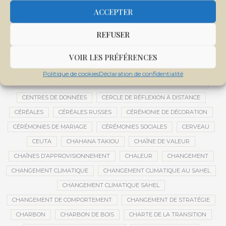
CENTRALE SOLAIRE DE SANANKOROBA
CENTRALES SOLAIRES
ACCEPTER
CENTRE D'INTELLIGENCE ARTIFICIELLE
REFUSER
CENTRE DE SANTÉ COMMUNAUTAIRE
CENTRE DU MALI
CENTRE INTERNATIONAL DE CONFÉRENCES DE BAMAKO
VOIR LES PRÉFÉRENCES
CENTRE MALI
Politique de cookies
Déclaration de confidentialité
CENTRE NATIONAL DES EXAMENS ET CONCOURS DE L’ÉDUCATION
CENTRES DE DONNÉES
CERCLE DE RÉFLEXION À DISTANCE
CÉRÉALES
CÉRÉALES RUSSES
CÉRÉMONIE DE DÉCORATION
CÉRÉMONIES DE MARIAGE
CÉRÉMONIES SOCIALES
CERVEAU
CEUTA
CHAHANA TAKIOU
CHAÎNE DE VALEUR
CHAÎNES D’APPROVISIONNEMENT
CHALEUR
CHANGEMENT
CHANGEMENT CLIMATIQUE
CHANGEMENT CLIMATIQUE AU SAHEL
CHANGEMENT CLIMATIQUE SAHEL
CHANGEMENT DE COMPORTEMENT
CHANGEMENT DE STRATÉGIE
CHARBON
CHARBON DE BOIS
CHARTE DE LA TRANSITION