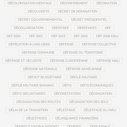
DÉCOLONISATION MENTALE
DÉCONFINEMENT
DÉCORATION
DÉCOUVERTE
DÉCRET DE NOMINATION
DÉCRET GOUVERNEMENTAL
DÉCRET PRÉSIDENTIEL
DÉDOLLARISATION
DEEPFAKE
DEEPFAKES
DEF
DEF 2020
DEF 2022
DEF 2023
DEF 2025
DEF 2026 MALI
DÉFÉCATION À L’AIR LIBRE
DÉFENSE
DÉFENSE COLLECTIVE
DÉFENSE COMMUNE
DÉFENSE DU TERRITOIRE
DÉFENSE ET SÉCURITÉ
DÉFENSE EUROPÉENNE
DÉFENSE MALI
DÉFENSE NATIONALE
DÉFENSE SAHÉLIENNE
DÉFICIT BUDGÉTAIRE
DÉFILÉ MILITAIRE
DÉFILÉ MILITAIRE BAMAKO
DÉFIS
DÉFIS ÉCONOMIQUES
DÉFIS SÉCURITAIRES
DÉFORESTATION
DÉGRADATION
DÉGRADATION DES ROUTES
DÉGRADATION DES SOLS
DÉLAI DE LA TRANSITION
DÉLESTAGE
DÉLESTAGE AU MALI
DÉLESTAGES
DÉLINQUANCE FINANCIÈRE
DEMBÉLÉ MADINA SISSOKO
DÉMENTI
DEMI-FINALE