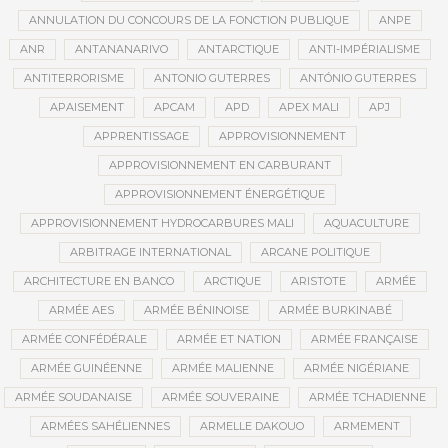
ANNULATION DU CONCOURS DE LA FONCTION PUBLIQUE
ANPE
ANR
ANTANANARIVO
ANTARCTIQUE
ANTI-IMPÉRIALISME
ANTITERRORISME
ANTONIO GUTERRES
ANTÓNIO GUTERRES
APAISEMENT
APCAM
APD
APEX MALI
APJ
APPRENTISSAGE
APPROVISIONNEMENT
APPROVISIONNEMENT EN CARBURANT
APPROVISIONNEMENT ÉNERGÉTIQUE
APPROVISIONNEMENT HYDROCARBURES MALI
AQUACULTURE
ARBITRAGE INTERNATIONAL
ARCANE POLITIQUE
ARCHITECTURE EN BANCO
ARCTIQUE
ARISTOTE
ARMÉE
ARMÉE AES
ARMÉE BÉNINOISE
ARMÉE BURKINABÉ
ARMÉE CONFÉDÉRALE
ARMÉE ET NATION
ARMÉE FRANÇAISE
ARMÉE GUINÉENNE
ARMÉE MALIENNE
ARMÉE NIGÉRIANE
ARMÉE SOUDANAISE
ARMÉE SOUVERAINE
ARMÉE TCHADIENNE
ARMÉES SAHÉLIENNES
ARMELLE DAKOUO
ARMEMENT