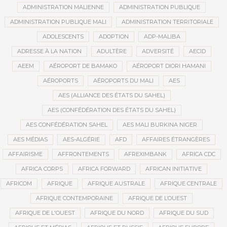
ADMINISTRATION MALIENNE
ADMINISTRATION PUBLIQUE
ADMINISTRATION PUBLIQUE MALI
ADMINISTRATION TERRITORIALE
ADOLESCENTS
ADOPTION
ADP-MALIBA
ADRESSE À LA NATION
ADULTÈRE
ADVERSITÉ
AECID
AEEM
AÉROPORT DE BAMAKO
AÉROPORT DIORI HAMANI
AÉROPORTS
AÉROPORTS DU MALI
AES
AES (ALLIANCE DES ÉTATS DU SAHEL)
AES (CONFÉDÉRATION DES ÉTATS DU SAHEL)
AES CONFÉDÉRATION SAHEL
AES MALI BURKINA NIGER
AES MÉDIAS
AES-ALGÉRIE
AFD
AFFAIRES ÉTRANGÈRES
AFFAIRISME
AFFRONTEMENTS
AFREXIMBANK
AFRICA CDC
AFRICA CORPS
AFRICA FORWARD
AFRICAN INITIATIVE
AFRICOM
AFRIQUE
AFRIQUE AUSTRALE
AFRIQUE CENTRALE
AFRIQUE CONTEMPORAINE
AFRIQUE DE L’OUEST
AFRIQUE DE L'OUEST
AFRIQUE DU NORD
AFRIQUE DU SUD