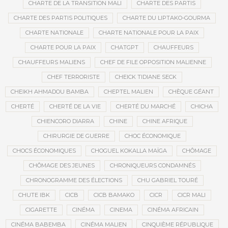
CHARTE DE LA TRANSITION MALI
CHARTE DES PARTIS
CHARTE DES PARTIS POLITIQUES
CHARTE DU LIPTAKO-GOURMA
CHARTE NATIONALE
CHARTE NATIONALE POUR LA PAIX
CHARTE POUR LA PAIX
CHATGPT
CHAUFFEURS
CHAUFFEURS MALIENS
CHEF DE FILE OPPOSITION MALIENNE
CHEF TERRORISTE
CHEICK TIDIANE SECK
CHEIKH AHMADOU BAMBA
CHEPTEL MALIEN
CHÈQUE GÉANT
CHERTÉ
CHERTÉ DE LA VIE
CHERTÉ DU MARCHÉ
CHICHA
CHIENCORO DIARRA
CHINE
CHINE AFRIQUE
CHIRURGIE DE GUERRE
CHOC ÉCONOMIQUE
CHOCS ÉCONOMIQUES
CHOGUEL KOKALLA MAÏGA
CHÔMAGE
CHÔMAGE DES JEUNES
CHRONIQUEURS CONDAMNÉS
CHRONOGRAMME DES ÉLECTIONS
CHU GABRIEL TOURÉ
CHUTE IBK
CICB
CICB BAMAKO
CICR
CICR MALI
CIGARETTE
CINÉMA
CINEMA
CINÉMA AFRICAIN
CINÉMA BABEMBA
CINÉMA MALIEN
CINQUIÈME RÉPUBLIQUE