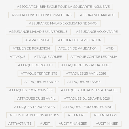
ASSOCIATION BÉNÉVOLE POUR LA SOLIDARITÉ INCLUSIVE
ASSOCIATIONS DE CONSOMMATEURS
ASSURANCE MALADIE
ASSURANCE MALADIE OBLIGATOIRE (AMO)
ASSURANCE MALADIE UNIVERSELLE
ASSURANCE VOLONTAIRE
ASTRAZENECA
ATELIER DE CLARIFICATION
ATELIER DE RÉFLEXION
ATELIER DE VALIDATION
ATIDI
ATTAQUE
ATTAQUE ARMÉE
ATTAQUE CONTRE LES FAMA
ATTAQUE DE BOUNTI
ATTAQUE DE TINZAOUATÈNE
ATTAQUE TERRORISTE
ATTAQUES 25 AVRIL 2026
ATTAQUES AU NIGER
ATTAQUES AU SAHEL
ATTAQUES COORDONNÉES
ATTAQUES DJIHADISTES AU SAHEL
ATTAQUES DU 25 AVRIL
ATTAQUES DU 25 AVRIL 2026
ATTAQUES TERRORISTES
ATTAQUES TERRORISTES MALI
ATTEINTE AUX BIENS PUBLICS
ATTENTAT
ATTÉNUATION
ATTRACTIVITÉ
AUDIT
AUDIT FINANCIER
AUDIT MINIER