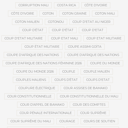
CORRUPTION MALI
COSTA RICA
CÔTE D’IVOIRE
CÔTE D'IVOIRE
COTON
COTON GRAINE
COTON MALI
COTON MALIEN
COTONOU
COUP D'ETAT AU NIGER
COUP D’ÉTAT
COUP D'ÉTAT
COUP D'ETAT
COUP D'ETAT MILITAIRE
COUP ETAT MALI
COUP ETAT MILITAIRE
COUP ÉTAT MILITAIRE
COUPE ASSIMI GOÏTA
COUPE D'AFRIQUE DES NATIONS
COUPE D’AFRIQUE DES NATIONS
COUPE D’AFRIQUE DES NATIONS FÉMININE 2026
COUPE DU MONDE
COUPE DU MONDE 2026
COUPLE
COUPLE MALIEN
COUPLES MALIENS
COUPS D’ÉTAT
COUPS D'ETAT
COUPURE ÉLECTRIQUE
COUR ASSISES DE BAMAKO
COUR CONSTITUTIONNELLE
COUR CONSTITUTIONNELLE DU MALI
COUR D’APPEL DE BAMAKO
COUR DES COMPTES
COUR PÉNALE INTERNATIONALE
COUR SUPRÊME
COUR SUPRÊME DU MALI
COURAGE
COURS DE SOUTIEN