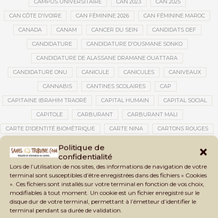
CAMPUS UNIVERSITAIRE
CAN 2023
CAN 2025
CAN CÔTE D'IVOIRE
CAN FÉMININE 2026
CAN FÉMININE MAROC
CANADA
CANAM
CANCER DU SEIN
CANDIDATS DEF
CANDIDATURE
CANDIDATURE D'OUSMANE SONKO
CANDIDATURE DE ALASSANE DRAMANE OUATTARA
CANDIDATURE ONU
CANICULE
CANICULES
CANIVEAUX
CANNABIS
CANTINES SCOLAIRES
CAP
CAPITAINE IBRAHIM TRAORÉ
CAPITAL HUMAIN
CAPITAL SOCIAL
CAPITOLE
CARBURANT
CARBURANT MALI
CARTE D’IDENTITÉ BIOMÉTRIQUE
CARTE NINA
CARTONS ROUGES
CASABLANCA
CATASTROPHE
CATASTROPHE NATURELLE
Politique de
confidentialité
CATASTROPHES CLIMATIQUES
CATASTROPHES NATURELLES
Lors de l’utilisation de nos sites, des informations de navigation de votre
CAUTION 10 000 DOLLARS
CAUTION DE VISA
CDAT
CECOGEC
terminal sont susceptibles d’être enregistrées dans des fichiers « Cookies
». Ces fichiers sont installés sur votre terminal en fonction de vos choix,
CÉDÉAO
CEDEAO
CEI
CÉLÉBRATION NATIONALE
CEMAC
modifiables à tout moment. Un cookie est un fichier enregistré sur le
CEMAPI
CEN-SNESUP
CENOU
CENSURE
disque dur de votre terminal, permettant à l’émetteur d’identifier le
terminal pendant sa durée de validation.
CENTRAFRIQUE
CENTRALE SOLAIRE