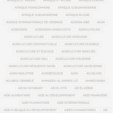
AFRIQUE ET MÉDIAS
AFRIQUE ET RUSSIE
AFRIQUE EUROPE
AFRIQUE FRANCOPHONE
AFRIQUE SUBSAHARIENNE
AFRIQUE SUBSAHRIENNE
AFRIQUE-RUSSIE
AGENCE INTERNATIONALE DE L’ÉNERGIE
AGENDA 2063
AGOA
AGRESSION
AGRESSION ASSIMI GOITA
AGRICULTEURS
AGRICULTURE
AGRICULTURE AFRICAINE
AGRICULTURE CONTRACTUELLE
AGRICULTURE DURABLE
AGRICULTURE ET ÉLEVAGE
AGRICULTURE IRRIGUÉE
AGRICULTURE MALI
AGRICULTURE MALIENNE
AGRICULTURE RÉSILIENTE SAHEL
AGRICULTURE SAHÉLIENNE
AGRO-INDUSTRIE
AGROÉCOLOGIE
AGRV
AGUELHOC
AGUIBOU DEMBÉLÉ
AHMADOU AL AMINOU LÔ
AHMED BABA
AÏCHA YATABARY
AÏD EL-FITR
AÏD EL-KÉBIR
AIDE ALIMENTAIRE
AIDE AU DÉVELOPPEMENT
AIDE FINANCIÈRE
AIDE HUMANITAIRE
AIDE INTERNATIONALE
AIDE PUBLIQUE AU DÉVELOPPEMENT
AIDES HUMANITAIRES
AIE