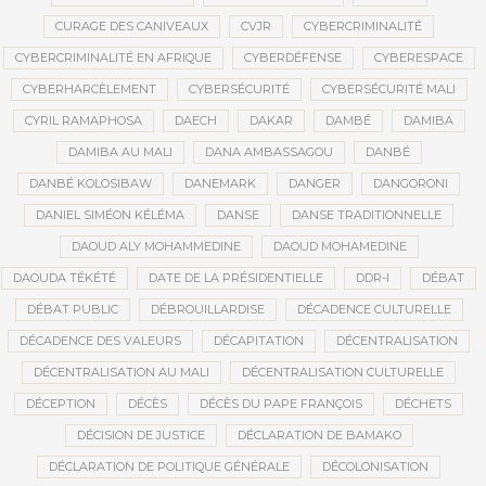
CURAGE DES CANIVEAUX
CVJR
CYBERCRIMINALITÉ
CYBERCRIMINALITÉ EN AFRIQUE
CYBERDÉFENSE
CYBERESPACE
CYBERHARCÈLEMENT
CYBERSÉCURITÉ
CYBERSÉCURITÉ MALI
CYRIL RAMAPHOSA
DAECH
DAKAR
DAMBÉ
DAMIBA
DAMIBA AU MALI
DANA AMBASSAGOU
DANBÉ
DANBÉ KOLOSIBAW
DANEMARK
DANGER
DANGORONI
DANIEL SIMÉON KÉLÉMA
DANSE
DANSE TRADITIONNELLE
DAOUD ALY MOHAMMEDINE
DAOUD MOHAMEDINE
DAOUDA TÉKÉTÉ
DATE DE LA PRÉSIDENTIELLE
DDR-I
DÉBAT
DÉBAT PUBLIC
DÉBROUILLARDISE
DÉCADENCE CULTURELLE
DÉCADENCE DES VALEURS
DÉCAPITATION
DÉCENTRALISATION
DÉCENTRALISATION AU MALI
DÉCENTRALISATION CULTURELLE
DÉCEPTION
DÉCÈS
DÉCÈS DU PAPE FRANÇOIS
DÉCHETS
DÉCISION DE JUSTICE
DÉCLARATION DE BAMAKO
DÉCLARATION DE POLITIQUE GÉNÉRALE
DÉCOLONISATION