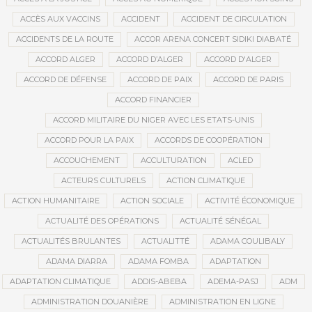
ACCÈS AUX VACCINS
ACCIDENT
ACCIDENT DE CIRCULATION
ACCIDENTS DE LA ROUTE
ACCOR ARENA CONCERT SIDIKI DIABATÉ
ACCORD ALGER
ACCORD D’ALGER
ACCORD D'ALGER
ACCORD DE DÉFENSE
ACCORD DE PAIX
ACCORD DE PARIS
ACCORD FINANCIER
ACCORD MILITAIRE DU NIGER AVEC LES ETATS-UNIS
ACCORD POUR LA PAIX
ACCORDS DE COOPÉRATION
ACCOUCHEMENT
ACCULTURATION
ACLED
ACTEURS CULTURELS
ACTION CLIMATIQUE
ACTION HUMANITAIRE
ACTION SOCIALE
ACTIVITÉ ÉCONOMIQUE
ACTUALITÉ DES OPÉRATIONS
ACTUALITÉ SÉNÉGAL
ACTUALITÉS BRULANTES
ACTUALITTÉ
ADAMA COULIBALY
ADAMA DIARRA
ADAMA FOMBA
ADAPTATION
ADAPTATION CLIMATIQUE
ADDIS-ABEBA
ADEMA-PASJ
ADM
ADMINISTRATION DOUANIÈRE
ADMINISTRATION EN LIGNE