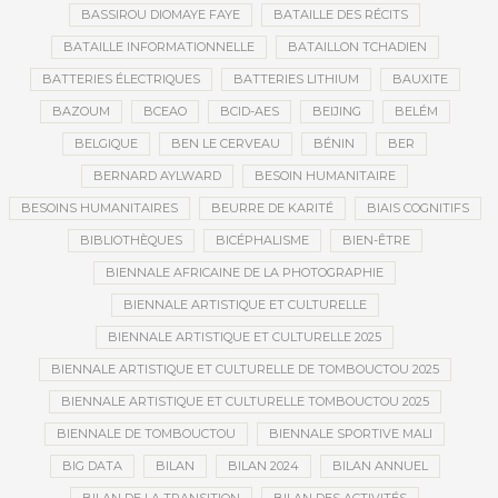
BASSIROU DIOMAYE FAYE
BATAILLE DES RÉCITS
BATAILLE INFORMATIONNELLE
BATAILLON TCHADIEN
BATTERIES ÉLECTRIQUES
BATTERIES LITHIUM
BAUXITE
BAZOUM
BCEAO
BCID-AES
BEIJING
BELÉM
BELGIQUE
BEN LE CERVEAU
BÉNIN
BER
BERNARD AYLWARD
BESOIN HUMANITAIRE
BESOINS HUMANITAIRES
BEURRE DE KARITÉ
BIAIS COGNITIFS
BIBLIOTHÈQUES
BICÉPHALISME
BIEN-ÊTRE
BIENNALE AFRICAINE DE LA PHOTOGRAPHIE
BIENNALE ARTISTIQUE ET CULTURELLE
BIENNALE ARTISTIQUE ET CULTURELLE 2025
BIENNALE ARTISTIQUE ET CULTURELLE DE TOMBOUCTOU 2025
BIENNALE ARTISTIQUE ET CULTURELLE TOMBOUCTOU 2025
BIENNALE DE TOMBOUCTOU
BIENNALE SPORTIVE MALI
BIG DATA
BILAN
BILAN 2024
BILAN ANNUEL