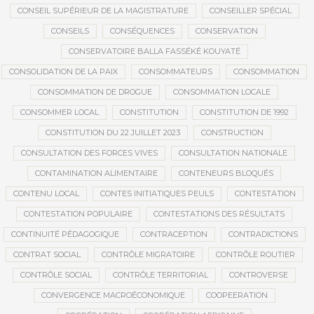
CONSEIL SUPÉRIEUR DE LA MAGISTRATURE
CONSEILLER SPÉCIAL
CONSEILS
CONSÉQUENCES
CONSERVATION
CONSERVATOIRE BALLA FASSÉKÉ KOUYATÉ
CONSOLIDATION DE LA PAIX
CONSOMMATEURS
CONSOMMATION
CONSOMMATION DE DROGUE
CONSOMMATION LOCALE
CONSOMMER LOCAL
CONSTITUTION
CONSTITUTION DE 1992
CONSTITUTION DU 22 JUILLET 2023
CONSTRUCTION
CONSULTATION DES FORCES VIVES
CONSULTATION NATIONALE
CONTAMINATION ALIMENTAIRE
CONTENEURS BLOQUÉS
CONTENU LOCAL
CONTES INITIATIQUES PEULS
CONTESTATION
CONTESTATION POPULAIRE
CONTESTATIONS DES RÉSULTATS
CONTINUITÉ PÉDAGOGIQUE
CONTRACEPTION
CONTRADICTIONS
CONTRAT SOCIAL
CONTRÔLE MIGRATOIRE
CONTRÔLE ROUTIER
CONTRÔLE SOCIAL
CONTRÔLE TERRITORIAL
CONTROVERSE
CONVERGENCE MACROÉCONOMIQUE
COOPEERATION