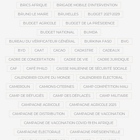
BRICS AFRIQUE
BRIGADE MOBILE D’INTERVENTION
BRUNO LE MAIRE
BRUXELLES
BUDGET 2027-2029
BUDGET AGRICOLE
BUDGET DE LA PRÉSIDENCE
BUDGET NATIONAL
BUMDA
BUREAU DU VÉRIFICATEUR GÉNÉRAL
BURKINA FASO
BVG
BYD
CAAT
CACAO
CADASTRE
CADEAUX
CADRE DE CONCERTATION
CADRE DE VIE
CADRE JURIDIQUE
CAF
CAFÉ PHILO
CAISSE MALIENNE DE SÉCURITÉ SOCIALE
CALENDRIER COUPE DU MONDE
CALENDRIER ÉLECTORAL
CAMEROUN
CAMIONS-CITERNES
CAMP COMPÉTITION MALI
CAMP DE RÉFUGIÉS
CAMP DES DÉPLACÉS
CAMP MILITAIRE
CAMPAGNE AGRICOLE
CAMPAGNE AGRICOLE 2025
CAMPAGNE DE DISTRIBUTION
CAMPAGNE DE VACCINATION
CAMPAGNE DE VACCINATION COVID-19 EN AFRIQUE
CAMPAGNE ÉLECTORALE
CAMPAGNE PRÉSIDENTIELLE