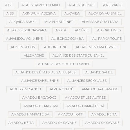
AIGE
AIGLES DAMES DU MALI
AIGLES DU MALI
AIR FRANCE
AISS
AKINWUMI ADESINA
AL-QAÏDA
AL-QAÏDA AU SAHEL
AL-QAÏDA SAHEL
ALAIN MAUFINET
ALASSANE OUATTARA
ALFOUSSEYNI DIAWARA
ALGER
ALGÉRIE
ALGORITHMES
ALHAMDOU AG ILYÈNE
ALI BONGO ODIMBA
ALI FARKA TOURÉ
ALIMENTATION
ALIOUNE TINE
ALLAITEMENT MATERNEL
ALLEMAGNE
ALLIANCE DES ÉTATS DU SAHEL
ALLIANCE DES ETATS DU SAHEL
ALLIANCE DES ÉTATS DU SAHEL (AES)
ALLIANCE SAHEL
ALLIANCE SAHÉLIENNE
ALLIANCES RÉGIONALES
ALOUSSÉNI SANOU
ALPHA CONDÉ
AMADOU AYA SANOGO
AMADOU BAGAYOKO
AMADOU ET LES AUTRES
AMADOU ET MARIAM
AMADOU HAMPÂTÉ BÂ
AMADOU HAMPATÉ BÂ
AMADOU HOTT
AMADOU KEÏTA
AMADOU KÉITA
AMADOU SY SAVANE
AMADOU SY SAVANÉ