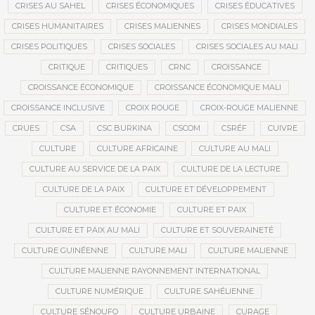
CRISES AU SAHEL
CRISES ÉCONOMIQUES
CRISES ÉDUCATIVES
CRISES HUMANITAIRES
CRISES MALIENNES
CRISES MONDIALES
CRISES POLITIQUES
CRISES SOCIALES
CRISES SOCIALES AU MALI
CRITIQUE
CRITIQUES
CRNC
CROISSANCE
CROISSANCE ÉCONOMIQUE
CROISSANCE ÉCONOMIQUE MALI
CROISSANCE INCLUSIVE
CROIX ROUGE
CROIX-ROUGE MALIENNE
CRUES
CSA
CSC BURKINA
CSCOM
CSRÉF
CUIVRE
CULTURE
CULTURE AFRICAINE
CULTURE AU MALI
CULTURE AU SERVICE DE LA PAIX
CULTURE DE LA LECTURE
CULTURE DE LA PAIX
CULTURE ET DÉVELOPPEMENT
CULTURE ET ÉCONOMIE
CULTURE ET PAIX
CULTURE ET PAIX AU MALI
CULTURE ET SOUVERAINETÉ
CULTURE GUINÉENNE
CULTURE MALI
CULTURE MALIENNE
CULTURE MALIENNE RAYONNEMENT INTERNATIONAL
CULTURE NUMÉRIQUE
CULTURE SAHÉLIENNE
CULTURE SÉNOUFO
CULTURE URBAINE
CURAGE