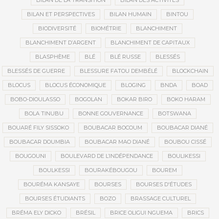
BILAN DE LA TRANSITION
BILAN DES ACTIVITÉS
BILAN ET PERSPECTIVES
BILAN HUMAIN
BINTOU
BIODIVERSITÉ
BIOMÉTRIE
BLANCHIMENT
BLANCHIMENT D’ARGENT
BLANCHIMENT DE CAPITAUX
BLASPHÈME
BLÉ
BLÉ RUSSE
BLESSÉS
BLESSÉS DE GUERRE
BLESSURE FATOU DEMBÉLÉ
BLOCKCHAIN
BLOCUS
BLOCUS ÉCONOMIQUE
BLOGING
BNDA
BOAD
BOBO-DIOULASSO
BOGOLAN
BOKAR BIRO
BOKO HARAM
BOLA TINUBU
BONNE GOUVERNANCE
BOTSWANA
BOUARÉ FILY SISSOKO
BOUBACAR BOCOUM
BOUBACAR DIANÉ
BOUBACAR DOUMBIA
BOUBACAR MAO DIANÉ
BOUBOU CISSÉ
BOUGOUNI
BOULEVARD DE L’INDÉPENDANCE
BOULIKESSI
BOULKESSI
BOURAKÉBOUGOU
BOUREM
BOURÉMA KANSAYE
BOURSES
BOURSES D'ÉTUDES
BOURSES ÉTUDIANTS
BOZO
BRASSAGE CULTUREL
BRÉMA ELY DICKO
BRÉSIL
BRICE OLIGUI NGUEMA
BRICS