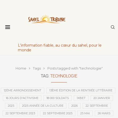
L'information fiable, au cœur du sahel, pour le
monde
Home
Tags
Posts tagged with "technologie"
TAG:
TECHNOLOGIE
12ÈME ARRONDISSEMENT
13ÈME ÉDITION DE LA RENTRÉE LITTÉRAIRE
16 JOURS D'ACTIVISME
18 000 SOLDATS
1XBET
20 JANVIER
2025
2025 ANNÉE DE LA CULTURE
2026
22 SEPTEMBRE
22 SEPTEMBRE 2023
22 SEPTEMBRE 2025
25 MAI
26 MARS