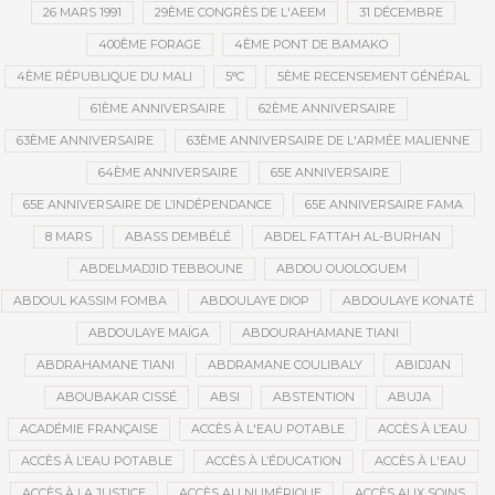
26 MARS 1991
29ÈME CONGRÈS DE L'AEEM
31 DÉCEMBRE
400ÈME FORAGE
4ÈME PONT DE BAMAKO
4ÈME RÉPUBLIQUE DU MALI
5°C
5ÈME RECENSEMENT GÉNÉRAL
61ÈME ANNIVERSAIRE
62ÈME ANNIVERSAIRE
63ÈME ANNIVERSAIRE
63ÈME ANNIVERSAIRE DE L'ARMÉE MALIENNE
64ÈME ANNIVERSAIRE
65E ANNIVERSAIRE
65E ANNIVERSAIRE DE L’INDÉPENDANCE
65E ANNIVERSAIRE FAMA
8 MARS
ABASS DEMBÉLÉ
ABDEL FATTAH AL-BURHAN
ABDELMADJID TEBBOUNE
ABDOU OUOLOGUEM
ABDOUL KASSIM FOMBA
ABDOULAYE DIOP
ABDOULAYE KONATÉ
ABDOULAYE MAÏGA
ABDOURAHAMANE TIANI
ABDRAHAMANE TIANI
ABDRAMANE COULIBALY
ABIDJAN
ABOUBAKAR CISSÉ
ABSI
ABSTENTION
ABUJA
ACADÉMIE FRANÇAISE
ACCÈS À L'EAU POTABLE
ACCÈS À L’EAU
ACCÈS À L’EAU POTABLE
ACCÈS À L’ÉDUCATION
ACCÈS À L'EAU
ACCÈS À LA JUSTICE
ACCÈS AU NUMÉRIQUE
ACCÈS AUX SOINS