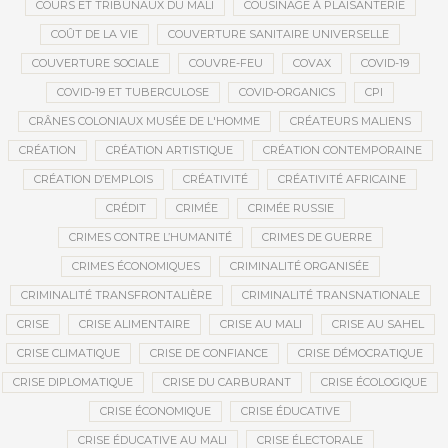
COURS ET TRIBUNAUX DU MALI
COUSINAGE À PLAISANTERIE
COÛT DE LA VIE
COUVERTURE SANITAIRE UNIVERSELLE
COUVERTURE SOCIALE
COUVRE-FEU
COVAX
COVID-19
COVID-19 ET TUBERCULOSE
COVID-ORGANICS
CPI
CRÂNES COLONIAUX MUSÉE DE L'HOMME
CRÉATEURS MALIENS
CRÉATION
CRÉATION ARTISTIQUE
CRÉATION CONTEMPORAINE
CRÉATION D’EMPLOIS
CRÉATIVITÉ
CRÉATIVITÉ AFRICAINE
CRÉDIT
CRIMÉE
CRIMÉE RUSSIE
CRIMES CONTRE L’HUMANITÉ
CRIMES DE GUERRE
CRIMES ÉCONOMIQUES
CRIMINALITÉ ORGANISÉE
CRIMINALITÉ TRANSFRONTALIÈRE
CRIMINALITÉ TRANSNATIONALE
CRISE
CRISE ALIMENTAIRE
CRISE AU MALI
CRISE AU SAHEL
CRISE CLIMATIQUE
CRISE DE CONFIANCE
CRISE DÉMOCRATIQUE
CRISE DIPLOMATIQUE
CRISE DU CARBURANT
CRISE ÉCOLOGIQUE
CRISE ÉCONOMIQUE
CRISE ÉDUCATIVE
CRISE ÉDUCATIVE AU MALI
CRISE ÉLECTORALE