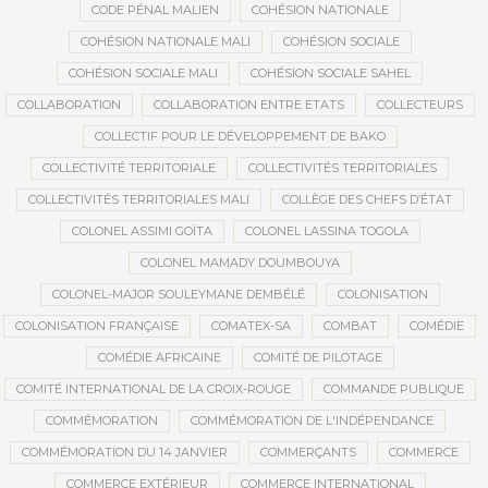
CODE PÉNAL MALIEN
COHÉSION NATIONALE
COHÉSION NATIONALE MALI
COHÉSION SOCIALE
COHÉSION SOCIALE MALI
COHÉSION SOCIALE SAHEL
COLLABORATION
COLLABORATION ENTRE ETATS
COLLECTEURS
COLLECTIF POUR LE DÉVELOPPEMENT DE BAKO
COLLECTIVITÉ TERRITORIALE
COLLECTIVITÉS TERRITORIALES
COLLECTIVITÉS TERRITORIALES MALI
COLLÈGE DES CHEFS D’ÉTAT
COLONEL ASSIMI GOÏTA
COLONEL LASSINA TOGOLA
COLONEL MAMADY DOUMBOUYA
COLONEL-MAJOR SOULEYMANE DEMBÉLÉ
COLONISATION
COLONISATION FRANÇAISE
COMATEX-SA
COMBAT
COMÉDIE
COMÉDIE AFRICAINE
COMITÉ DE PILOTAGE
COMITÉ INTERNATIONAL DE LA CROIX-ROUGE
COMMANDE PUBLIQUE
COMMÉMORATION
COMMÉMORATION DE L'INDÉPENDANCE
COMMÉMORATION DU 14 JANVIER
COMMERÇANTS
COMMERCE
COMMERCE EXTÉRIEUR
COMMERCE INTERNATIONAL