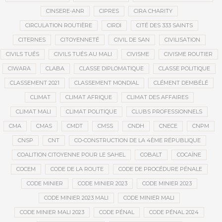
CINSERE-ANR
CIPRES
CIRA CHARITY
CIRCULATION ROUTIÈRE
CIRDI
CITÉ DES 333 SAINTS
CITERNES
CITOYENNETÉ
CIVIL DE SAN
CIVILISATION
CIVILS TUÉS
CIVILS TUÉS AU MALI
CIVISME
CIVISME ROUTIER
CIWARA
CLABA
CLASSE DIPLOMATIQUE
CLASSE POLITIQUE
CLASSEMENT 2021
CLASSEMENT MONDIAL
CLÉMENT DEMBÉLÉ
CLIMAT
CLIMAT AFRIQUE
CLIMAT DES AFFAIRES
CLIMAT MALI
CLIMAT POLITIQUE
CLUBS PROFESSIONNELS
CMA
CMAS
CMDT
CMSS
CNDH
CNECE
CNPM
CNSP
CNT
CO-CONSTRUCTION DE LA 4ÈME RÉPUBLIQUE
COALITION CITOYENNE POUR LE SAHEL
COBALT
COCAÏNE
COCEM
CODE DE LA ROUTE
CODE DE PROCÉDURE PÉNALE
CODE MINIER
CODE MINIER 2023
CODE MINIER 2023
CODE MINIER 2023 MALI
CODE MINIER MALI
CODE MINIER MALI 2023
CODE PÉNAL
CODE PÉNAL 2024