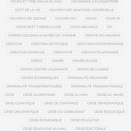
COURS ET TRIBUNAUX DU MALI
COUSINAGE À PLAISANTERIE
COÛT DE LA VIE
COUVERTURE SANITAIRE UNIVERSELLE
COUVERTURE SOCIALE
COUVRE-FEU
COVAX
COVID-19
COVID-19 ET TUBERCULOSE
COVID-ORGANICS
CPI
CRÂNES COLONIAUX MUSÉE DE L'HOMME
CRÉATEURS MALIENS
CRÉATION
CRÉATION ARTISTIQUE
CRÉATION CONTEMPORAINE
CRÉATION D’EMPLOIS
CRÉATIVITÉ
CRÉATIVITÉ AFRICAINE
CRÉDIT
CRIMÉE
CRIMÉE RUSSIE
CRIMES CONTRE L’HUMANITÉ
CRIMES DE GUERRE
CRIMES ÉCONOMIQUES
CRIMINALITÉ ORGANISÉE
CRIMINALITÉ TRANSFRONTALIÈRE
CRIMINALITÉ TRANSNATIONALE
CRISE
CRISE ALIMENTAIRE
CRISE AU MALI
CRISE AU SAHEL
CRISE CLIMATIQUE
CRISE DE CONFIANCE
CRISE DÉMOCRATIQUE
CRISE DIPLOMATIQUE
CRISE DU CARBURANT
CRISE ÉCOLOGIQUE
CRISE ÉCONOMIQUE
CRISE ÉDUCATIVE
CRISE ÉDUCATIVE AU MALI
CRISE ÉLECTORALE