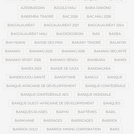
AZERBAÏDJAN
B2GOLD MALI
BABA DAKONO
BABEMBA TRAORÉ
BAC 2026
BAC MALI 2026
BACCALAURÉAT
BACCALAURÉAT 2021
BACCALAURÉAT 2024
BACCALAURÉAT MALI
BACODJICORONI
BAD
BADEA
BAH NDAW
BAISSE DES PRIX
BAKARY TRAORÉ
BALAFON
BAMAKO
BAMAKO 2025
BAMAKO 2026
BAMAKO SÉCURITÉ
BAMAKO SPORT 2026
BAMAKO-SÉNOU
BAMBARA
BAMEX
BAMEX 2025
BANDE DE GAZA
BANDIAGARA
BANDIOUGOU DANTÉ
BANDITISME
BANGUI
BANQUE
BANQUE AFRICAINE DE DÉVELOPPEMENT
BANQUE CONFÉDÉRALE
BANQUE CONFÉDÉRALE AES
BANQUE MONDIALE
BANQUE OUEST-AFRICAINE DE DÉVELOPPEMENT
BANQUES
BANQUES RUSSES
BAPHO
BAPTÊMES
BARIL
BARKHANE
BARRAGES
BARRICADES
BARRICK
BARRICK GOLD
BARRICK MINING CORPORATION
BARS