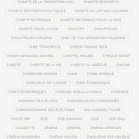
CHARTE DE LA TRANSITION MALI
CHARTE DES PARTIS
CHARTE DES PARTIS POLITIQUES
CHARTE DU LIPTAKO-GOURMA
CHARTE NATIONALE
CHARTE NATIONALE POUR LA PAIX
CHARTE POUR LA PAIX
CHATGPT
CHAUFFEURS
CHAUFFEURS MALIENS
CHEF DE FILE OPPOSITION MALIENNE
CHEF TERRORISTE
CHEICK TIDIANE SECK
CHEIKH AHMADOU BAMBA
CHEPTEL MALIEN
CHÈQUE GÉANT
CHERTÉ
CHERTÉ DE LA VIE
CHERTÉ DU MARCHÉ
CHICHA
CHIENCORO DIARRA
CHINE
CHINE AFRIQUE
CHIRURGIE DE GUERRE
CHOC ÉCONOMIQUE
CHOCS ÉCONOMIQUES
CHOGUEL KOKALLA MAÏGA
CHÔMAGE
CHÔMAGE DES JEUNES
CHRONIQUEURS CONDAMNÉS
CHRONOGRAMME DES ÉLECTIONS
CHU GABRIEL TOURÉ
CHUTE IBK
CICB
CICB BAMAKO
CICR
CICR MALI
CIGARETTE
CINÉMA
CINEMA
CINÉMA AFRICAIN
CINÉMA BABEMBA
CINÉMA MALIEN
CINQUIÈME RÉPUBLIQUE