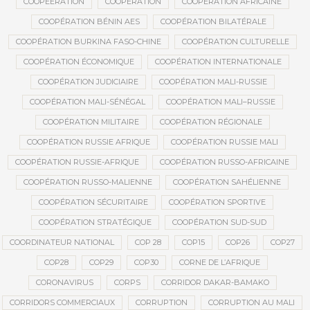
COOPEERATION
COOPÉRATION
COOPÉRATION AFRICAINE
COOPÉRATION BÉNIN AES
COOPÉRATION BILATÉRALE
COOPÉRATION BURKINA FASO-CHINE
COOPÉRATION CULTURELLE
COOPÉRATION ÉCONOMIQUE
COOPÉRATION INTERNATIONALE
COOPÉRATION JUDICIAIRE
COOPÉRATION MALI-RUSSIE
COOPÉRATION MALI-SÉNÉGAL
COOPÉRATION MALI–RUSSIE
COOPÉRATION MILITAIRE
COOPÉRATION RÉGIONALE
COOPÉRATION RUSSIE AFRIQUE
COOPÉRATION RUSSIE MALI
COOPÉRATION RUSSIE-AFRIQUE
COOPÉRATION RUSSO-AFRICAINE
COOPÉRATION RUSSO-MALIENNE
COOPÉRATION SAHÉLIENNE
COOPÉRATION SÉCURITAIRE
COOPÉRATION SPORTIVE
COOPÉRATION STRATÉGIQUE
COOPÉRATION SUD-SUD
COORDINATEUR NATIONAL
COP 28
COP15
COP26
COP27
COP28
COP29
COP30
CORNE DE L’AFRIQUE
CORONAVIRUS
CORPS
CORRIDOR DAKAR-BAMAKO
CORRIDORS COMMERCIAUX
CORRUPTION
CORRUPTION AU MALI