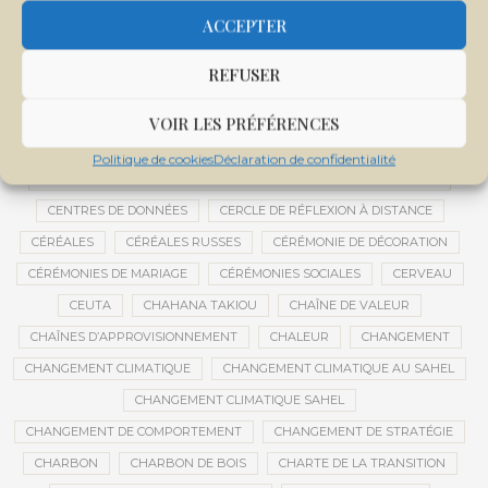
CENTRALE SOLAIRE DE SANANKOROBA
CENTRALES SOLAIRES
ACCEPTER
CENTRE D'INTELLIGENCE ARTIFICIELLE
REFUSER
CENTRE DE SANTÉ COMMUNAUTAIRE
CENTRE DU MALI
CENTRE INTERNATIONAL DE CONFÉRENCES DE BAMAKO
VOIR LES PRÉFÉRENCES
CENTRE MALI
Politique de cookies
Déclaration de confidentialité
CENTRE NATIONAL DES EXAMENS ET CONCOURS DE L’ÉDUCATION
CENTRES DE DONNÉES
CERCLE DE RÉFLEXION À DISTANCE
CÉRÉALES
CÉRÉALES RUSSES
CÉRÉMONIE DE DÉCORATION
CÉRÉMONIES DE MARIAGE
CÉRÉMONIES SOCIALES
CERVEAU
CEUTA
CHAHANA TAKIOU
CHAÎNE DE VALEUR
CHAÎNES D’APPROVISIONNEMENT
CHALEUR
CHANGEMENT
CHANGEMENT CLIMATIQUE
CHANGEMENT CLIMATIQUE AU SAHEL
CHANGEMENT CLIMATIQUE SAHEL
CHANGEMENT DE COMPORTEMENT
CHANGEMENT DE STRATÉGIE
CHARBON
CHARBON DE BOIS
CHARTE DE LA TRANSITION