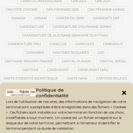
CAMPUS UNIVERSITAIRE
CAN 2023
CAN 2025
CAN CÔTE D'IVOIRE
CAN FÉMININE 2026
CAN FÉMININE MAROC
CANADA
CANAM
CANCER DU SEIN
CANDIDATS DEF
CANDIDATURE
CANDIDATURE D'OUSMANE SONKO
CANDIDATURE DE ALASSANE DRAMANE OUATTARA
CANDIDATURE ONU
CANICULE
CANICULES
CANIVEAUX
CANNABIS
CANTINES SCOLAIRES
CAP
CAPITAINE IBRAHIM TRAORÉ
CAPITAL HUMAIN
CAPITAL SOCIAL
CAPITOLE
CARBURANT
CARBURANT MALI
CARTE D’IDENTITÉ BIOMÉTRIQUE
CARTE NINA
CARTONS ROUGES
CASABLANCA
CATASTROPHE
CATASTROPHE NATURELLE
Politique de
confidentialité
CATASTROPHES CLIMATIQUES
CATASTROPHES NATURELLES
Lors de l’utilisation de nos sites, des informations de navigation de votre
CAUTION 10 000 DOLLARS
CAUTION DE VISA
CDAT
CECOGEC
terminal sont susceptibles d’être enregistrées dans des fichiers « Cookies
». Ces fichiers sont installés sur votre terminal en fonction de vos choix,
CÉDÉAO
CEDEAO
CEI
CÉLÉBRATION NATIONALE
CEMAC
modifiables à tout moment. Un cookie est un fichier enregistré sur le
CEMAPI
CEN-SNESUP
CENOU
CENSURE
disque dur de votre terminal, permettant à l’émetteur d’identifier le
terminal pendant sa durée de validation.
CENTRAFRIQUE
CENTRALE SOLAIRE