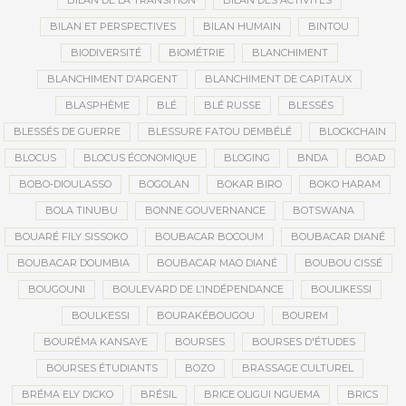
BILAN DE LA TRANSITION
BILAN DES ACTIVITÉS
BILAN ET PERSPECTIVES
BILAN HUMAIN
BINTOU
BIODIVERSITÉ
BIOMÉTRIE
BLANCHIMENT
BLANCHIMENT D’ARGENT
BLANCHIMENT DE CAPITAUX
BLASPHÈME
BLÉ
BLÉ RUSSE
BLESSÉS
BLESSÉS DE GUERRE
BLESSURE FATOU DEMBÉLÉ
BLOCKCHAIN
BLOCUS
BLOCUS ÉCONOMIQUE
BLOGING
BNDA
BOAD
BOBO-DIOULASSO
BOGOLAN
BOKAR BIRO
BOKO HARAM
BOLA TINUBU
BONNE GOUVERNANCE
BOTSWANA
BOUARÉ FILY SISSOKO
BOUBACAR BOCOUM
BOUBACAR DIANÉ
BOUBACAR DOUMBIA
BOUBACAR MAO DIANÉ
BOUBOU CISSÉ
BOUGOUNI
BOULEVARD DE L’INDÉPENDANCE
BOULIKESSI
BOULKESSI
BOURAKÉBOUGOU
BOUREM
BOURÉMA KANSAYE
BOURSES
BOURSES D'ÉTUDES
BOURSES ÉTUDIANTS
BOZO
BRASSAGE CULTUREL
BRÉMA ELY DICKO
BRÉSIL
BRICE OLIGUI NGUEMA
BRICS