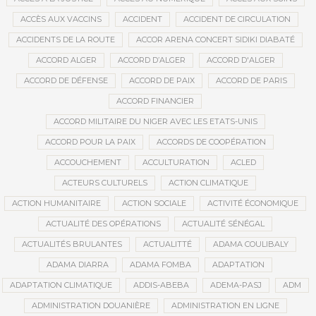
ACCÈS AUX VACCINS
ACCIDENT
ACCIDENT DE CIRCULATION
ACCIDENTS DE LA ROUTE
ACCOR ARENA CONCERT SIDIKI DIABATÉ
ACCORD ALGER
ACCORD D’ALGER
ACCORD D'ALGER
ACCORD DE DÉFENSE
ACCORD DE PAIX
ACCORD DE PARIS
ACCORD FINANCIER
ACCORD MILITAIRE DU NIGER AVEC LES ETATS-UNIS
ACCORD POUR LA PAIX
ACCORDS DE COOPÉRATION
ACCOUCHEMENT
ACCULTURATION
ACLED
ACTEURS CULTURELS
ACTION CLIMATIQUE
ACTION HUMANITAIRE
ACTION SOCIALE
ACTIVITÉ ÉCONOMIQUE
ACTUALITÉ DES OPÉRATIONS
ACTUALITÉ SÉNÉGAL
ACTUALITÉS BRULANTES
ACTUALITTÉ
ADAMA COULIBALY
ADAMA DIARRA
ADAMA FOMBA
ADAPTATION
ADAPTATION CLIMATIQUE
ADDIS-ABEBA
ADEMA-PASJ
ADM
ADMINISTRATION DOUANIÈRE
ADMINISTRATION EN LIGNE