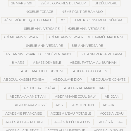
26 MARS 1991
29ÈME CONGRÈS DE L'AEEM
31 DÉCEMBRE
400ÈME FORAGE
4ÈME PONT DE BAMAKO
4ÈME RÉPUBLIQUE DU MALI
5°C
5ÈME RECENSEMENT GÉNÉRAL
61ÈME ANNIVERSAIRE
62ÈME ANNIVERSAIRE
63ÈME ANNIVERSAIRE
63ÈME ANNIVERSAIRE DE L'ARMÉE MALIENNE
64ÈME ANNIVERSAIRE
65E ANNIVERSAIRE
65E ANNIVERSAIRE DE L’INDÉPENDANCE
65E ANNIVERSAIRE FAMA
8 MARS
ABASS DEMBÉLÉ
ABDEL FATTAH AL-BURHAN
ABDELMADJID TEBBOUNE
ABDOU OUOLOGUEM
ABDOUL KASSIM FOMBA
ABDOULAYE DIOP
ABDOULAYE KONATÉ
ABDOULAYE MAÏGA
ABDOURAHAMANE TIANI
ABDRAHAMANE TIANI
ABDRAMANE COULIBALY
ABIDJAN
ABOUBAKAR CISSÉ
ABSI
ABSTENTION
ABUJA
ACADÉMIE FRANÇAISE
ACCÈS À L'EAU POTABLE
ACCÈS À L’EAU
ACCÈS À L’EAU POTABLE
ACCÈS À L’ÉDUCATION
ACCÈS À L'EAU
ACCÈS À LA JUSTICE
ACCÈS AU NUMÉRIQUE
ACCÈS AUX SOINS