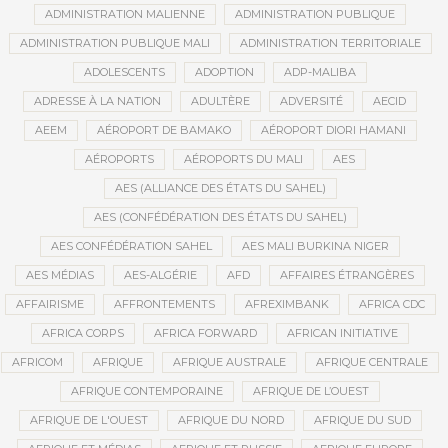
ADMINISTRATION MALIENNE
ADMINISTRATION PUBLIQUE
ADMINISTRATION PUBLIQUE MALI
ADMINISTRATION TERRITORIALE
ADOLESCENTS
ADOPTION
ADP-MALIBA
ADRESSE À LA NATION
ADULTÈRE
ADVERSITÉ
AECID
AEEM
AÉROPORT DE BAMAKO
AÉROPORT DIORI HAMANI
AÉROPORTS
AÉROPORTS DU MALI
AES
AES (ALLIANCE DES ÉTATS DU SAHEL)
AES (CONFÉDÉRATION DES ÉTATS DU SAHEL)
AES CONFÉDÉRATION SAHEL
AES MALI BURKINA NIGER
AES MÉDIAS
AES-ALGÉRIE
AFD
AFFAIRES ÉTRANGÈRES
AFFAIRISME
AFFRONTEMENTS
AFREXIMBANK
AFRICA CDC
AFRICA CORPS
AFRICA FORWARD
AFRICAN INITIATIVE
AFRICOM
AFRIQUE
AFRIQUE AUSTRALE
AFRIQUE CENTRALE
AFRIQUE CONTEMPORAINE
AFRIQUE DE L’OUEST
AFRIQUE DE L'OUEST
AFRIQUE DU NORD
AFRIQUE DU SUD