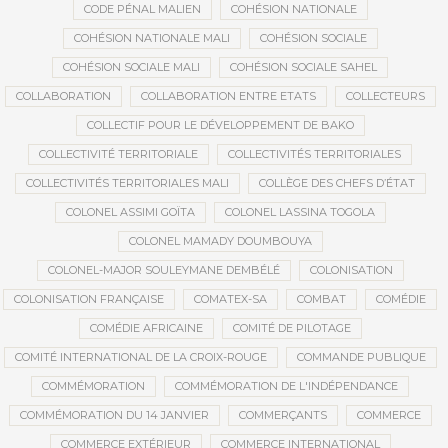
CODE PÉNAL MALIEN
COHÉSION NATIONALE
COHÉSION NATIONALE MALI
COHÉSION SOCIALE
COHÉSION SOCIALE MALI
COHÉSION SOCIALE SAHEL
COLLABORATION
COLLABORATION ENTRE ETATS
COLLECTEURS
COLLECTIF POUR LE DÉVELOPPEMENT DE BAKO
COLLECTIVITÉ TERRITORIALE
COLLECTIVITÉS TERRITORIALES
COLLECTIVITÉS TERRITORIALES MALI
COLLÈGE DES CHEFS D’ÉTAT
COLONEL ASSIMI GOÏTA
COLONEL LASSINA TOGOLA
COLONEL MAMADY DOUMBOUYA
COLONEL-MAJOR SOULEYMANE DEMBÉLÉ
COLONISATION
COLONISATION FRANÇAISE
COMATEX-SA
COMBAT
COMÉDIE
COMÉDIE AFRICAINE
COMITÉ DE PILOTAGE
COMITÉ INTERNATIONAL DE LA CROIX-ROUGE
COMMANDE PUBLIQUE
COMMÉMORATION
COMMÉMORATION DE L'INDÉPENDANCE
COMMÉMORATION DU 14 JANVIER
COMMERÇANTS
COMMERCE
COMMERCE EXTÉRIEUR
COMMERCE INTERNATIONAL