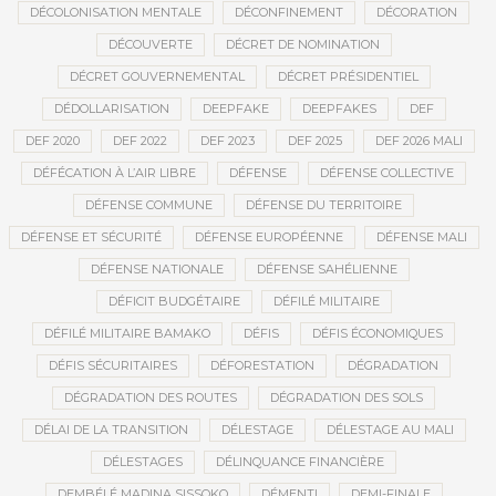
DÉCOLONISATION MENTALE
DÉCONFINEMENT
DÉCORATION
DÉCOUVERTE
DÉCRET DE NOMINATION
DÉCRET GOUVERNEMENTAL
DÉCRET PRÉSIDENTIEL
DÉDOLLARISATION
DEEPFAKE
DEEPFAKES
DEF
DEF 2020
DEF 2022
DEF 2023
DEF 2025
DEF 2026 MALI
DÉFÉCATION À L’AIR LIBRE
DÉFENSE
DÉFENSE COLLECTIVE
DÉFENSE COMMUNE
DÉFENSE DU TERRITOIRE
DÉFENSE ET SÉCURITÉ
DÉFENSE EUROPÉENNE
DÉFENSE MALI
DÉFENSE NATIONALE
DÉFENSE SAHÉLIENNE
DÉFICIT BUDGÉTAIRE
DÉFILÉ MILITAIRE
DÉFILÉ MILITAIRE BAMAKO
DÉFIS
DÉFIS ÉCONOMIQUES
DÉFIS SÉCURITAIRES
DÉFORESTATION
DÉGRADATION
DÉGRADATION DES ROUTES
DÉGRADATION DES SOLS
DÉLAI DE LA TRANSITION
DÉLESTAGE
DÉLESTAGE AU MALI
DÉLESTAGES
DÉLINQUANCE FINANCIÈRE
DEMBÉLÉ MADINA SISSOKO
DÉMENTI
DEMI-FINALE