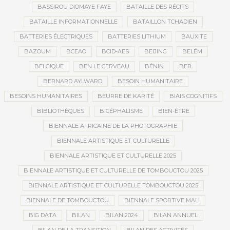
BASSIROU DIOMAYE FAYE
BATAILLE DES RÉCITS
BATAILLE INFORMATIONNELLE
BATAILLON TCHADIEN
BATTERIES ÉLECTRIQUES
BATTERIES LITHIUM
BAUXITE
BAZOUM
BCEAO
BCID-AES
BEIJING
BELÉM
BELGIQUE
BEN LE CERVEAU
BÉNIN
BER
BERNARD AYLWARD
BESOIN HUMANITAIRE
BESOINS HUMANITAIRES
BEURRE DE KARITÉ
BIAIS COGNITIFS
BIBLIOTHÈQUES
BICÉPHALISME
BIEN-ÊTRE
BIENNALE AFRICAINE DE LA PHOTOGRAPHIE
BIENNALE ARTISTIQUE ET CULTURELLE
BIENNALE ARTISTIQUE ET CULTURELLE 2025
BIENNALE ARTISTIQUE ET CULTURELLE DE TOMBOUCTOU 2025
BIENNALE ARTISTIQUE ET CULTURELLE TOMBOUCTOU 2025
BIENNALE DE TOMBOUCTOU
BIENNALE SPORTIVE MALI
BIG DATA
BILAN
BILAN 2024
BILAN ANNUEL