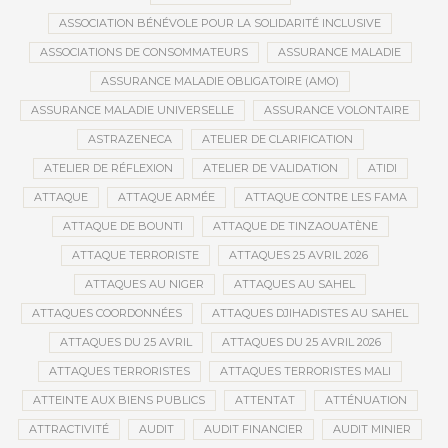
ASSOCIATION BÉNÉVOLE POUR LA SOLIDARITÉ INCLUSIVE
ASSOCIATIONS DE CONSOMMATEURS
ASSURANCE MALADIE
ASSURANCE MALADIE OBLIGATOIRE (AMO)
ASSURANCE MALADIE UNIVERSELLE
ASSURANCE VOLONTAIRE
ASTRAZENECA
ATELIER DE CLARIFICATION
ATELIER DE RÉFLEXION
ATELIER DE VALIDATION
ATIDI
ATTAQUE
ATTAQUE ARMÉE
ATTAQUE CONTRE LES FAMA
ATTAQUE DE BOUNTI
ATTAQUE DE TINZAOUATÈNE
ATTAQUE TERRORISTE
ATTAQUES 25 AVRIL 2026
ATTAQUES AU NIGER
ATTAQUES AU SAHEL
ATTAQUES COORDONNÉES
ATTAQUES DJIHADISTES AU SAHEL
ATTAQUES DU 25 AVRIL
ATTAQUES DU 25 AVRIL 2026
ATTAQUES TERRORISTES
ATTAQUES TERRORISTES MALI
ATTEINTE AUX BIENS PUBLICS
ATTENTAT
ATTÉNUATION
ATTRACTIVITÉ
AUDIT
AUDIT FINANCIER
AUDIT MINIER