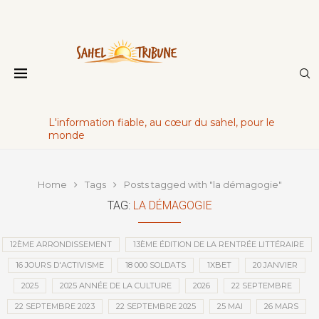
L'information fiable, au cœur du sahel, pour le
monde
Home
Tags
Posts tagged with "la démagogie"
TAG:
LA DÉMAGOGIE
12ÈME ARRONDISSEMENT
13ÈME ÉDITION DE LA RENTRÉE LITTÉRAIRE
16 JOURS D'ACTIVISME
18 000 SOLDATS
1XBET
20 JANVIER
2025
2025 ANNÉE DE LA CULTURE
2026
22 SEPTEMBRE
22 SEPTEMBRE 2023
22 SEPTEMBRE 2025
25 MAI
26 MARS