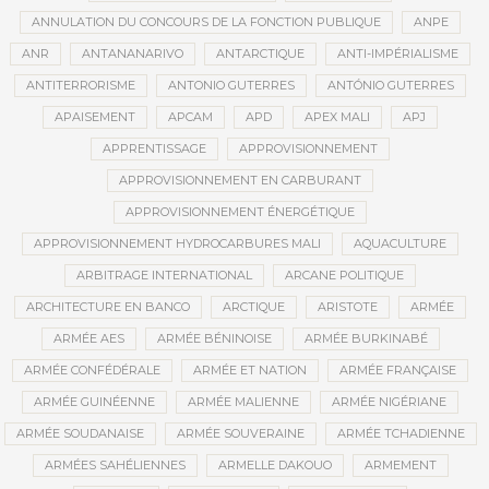
ANNULATION DU CONCOURS DE LA FONCTION PUBLIQUE
ANPE
ANR
ANTANANARIVO
ANTARCTIQUE
ANTI-IMPÉRIALISME
ANTITERRORISME
ANTONIO GUTERRES
ANTÓNIO GUTERRES
APAISEMENT
APCAM
APD
APEX MALI
APJ
APPRENTISSAGE
APPROVISIONNEMENT
APPROVISIONNEMENT EN CARBURANT
APPROVISIONNEMENT ÉNERGÉTIQUE
APPROVISIONNEMENT HYDROCARBURES MALI
AQUACULTURE
ARBITRAGE INTERNATIONAL
ARCANE POLITIQUE
ARCHITECTURE EN BANCO
ARCTIQUE
ARISTOTE
ARMÉE
ARMÉE AES
ARMÉE BÉNINOISE
ARMÉE BURKINABÉ
ARMÉE CONFÉDÉRALE
ARMÉE ET NATION
ARMÉE FRANÇAISE
ARMÉE GUINÉENNE
ARMÉE MALIENNE
ARMÉE NIGÉRIANE
ARMÉE SOUDANAISE
ARMÉE SOUVERAINE
ARMÉE TCHADIENNE
ARMÉES SAHÉLIENNES
ARMELLE DAKOUO
ARMEMENT