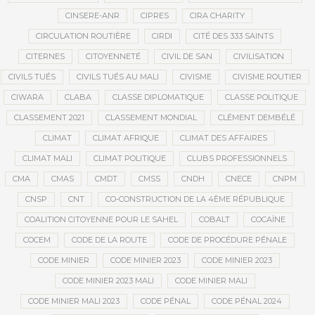
CINSERE-ANR
CIPRES
CIRA CHARITY
CIRCULATION ROUTIÈRE
CIRDI
CITÉ DES 333 SAINTS
CITERNES
CITOYENNETÉ
CIVIL DE SAN
CIVILISATION
CIVILS TUÉS
CIVILS TUÉS AU MALI
CIVISME
CIVISME ROUTIER
CIWARA
CLABA
CLASSE DIPLOMATIQUE
CLASSE POLITIQUE
CLASSEMENT 2021
CLASSEMENT MONDIAL
CLÉMENT DEMBÉLÉ
CLIMAT
CLIMAT AFRIQUE
CLIMAT DES AFFAIRES
CLIMAT MALI
CLIMAT POLITIQUE
CLUBS PROFESSIONNELS
CMA
CMAS
CMDT
CMSS
CNDH
CNECE
CNPM
CNSP
CNT
CO-CONSTRUCTION DE LA 4ÈME RÉPUBLIQUE
COALITION CITOYENNE POUR LE SAHEL
COBALT
COCAÏNE
COCEM
CODE DE LA ROUTE
CODE DE PROCÉDURE PÉNALE
CODE MINIER
CODE MINIER 2023
CODE MINIER 2023
CODE MINIER 2023 MALI
CODE MINIER MALI
CODE MINIER MALI 2023
CODE PÉNAL
CODE PÉNAL 2024