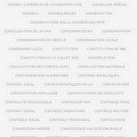
CONSEIL SUPÉRIEUR DE LA MAGISTRATURE
CONSEILLER SPÉCIAL
CONSEILS
CONSÉQUENCES
CONSERVATION
CONSERVATOIRE BALLA FASSÉKÉ KOUYATÉ
CONSOLIDATION DE LA PAIX
CONSOMMATEURS
CONSOMMATION
CONSOMMATION DE DROGUE
CONSOMMATION LOCALE
CONSOMMER LOCAL
CONSTITUTION
CONSTITUTION DE 1992
CONSTITUTION DU 22 JUILLET 2023
CONSTRUCTION
CONSULTATION DES FORCES VIVES
CONSULTATION NATIONALE
CONTAMINATION ALIMENTAIRE
CONTENEURS BLOQUÉS
CONTENU LOCAL
CONTES INITIATIQUES PEULS
CONTESTATION
CONTESTATION POPULAIRE
CONTESTATIONS DES RÉSULTATS
CONTINUITÉ PÉDAGOGIQUE
CONTRACEPTION
CONTRADICTIONS
CONTRAT SOCIAL
CONTRÔLE MIGRATOIRE
CONTRÔLE ROUTIER
CONTRÔLE SOCIAL
CONTRÔLE TERRITORIAL
CONTROVERSE
CONVENTION MINIÈRE
CONVERGENCE MACROÉCONOMIQUE