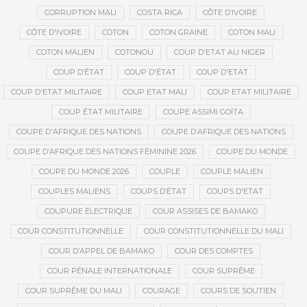
CORRUPTION MALI
COSTA RICA
CÔTE D’IVOIRE
CÔTE D'IVOIRE
COTON
COTON GRAINE
COTON MALI
COTON MALIEN
COTONOU
COUP D'ETAT AU NIGER
COUP D’ÉTAT
COUP D'ÉTAT
COUP D'ETAT
COUP D'ETAT MILITAIRE
COUP ETAT MALI
COUP ETAT MILITAIRE
COUP ÉTAT MILITAIRE
COUPE ASSIMI GOÏTA
COUPE D'AFRIQUE DES NATIONS
COUPE D’AFRIQUE DES NATIONS
COUPE D’AFRIQUE DES NATIONS FÉMININE 2026
COUPE DU MONDE
COUPE DU MONDE 2026
COUPLE
COUPLE MALIEN
COUPLES MALIENS
COUPS D’ÉTAT
COUPS D'ETAT
COUPURE ÉLECTRIQUE
COUR ASSISES DE BAMAKO
COUR CONSTITUTIONNELLE
COUR CONSTITUTIONNELLE DU MALI
COUR D’APPEL DE BAMAKO
COUR DES COMPTES
COUR PÉNALE INTERNATIONALE
COUR SUPRÊME
COUR SUPRÊME DU MALI
COURAGE
COURS DE SOUTIEN