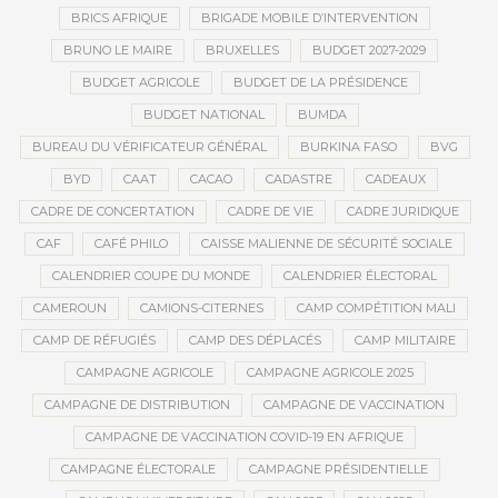
BRICS AFRIQUE
BRIGADE MOBILE D’INTERVENTION
BRUNO LE MAIRE
BRUXELLES
BUDGET 2027-2029
BUDGET AGRICOLE
BUDGET DE LA PRÉSIDENCE
BUDGET NATIONAL
BUMDA
BUREAU DU VÉRIFICATEUR GÉNÉRAL
BURKINA FASO
BVG
BYD
CAAT
CACAO
CADASTRE
CADEAUX
CADRE DE CONCERTATION
CADRE DE VIE
CADRE JURIDIQUE
CAF
CAFÉ PHILO
CAISSE MALIENNE DE SÉCURITÉ SOCIALE
CALENDRIER COUPE DU MONDE
CALENDRIER ÉLECTORAL
CAMEROUN
CAMIONS-CITERNES
CAMP COMPÉTITION MALI
CAMP DE RÉFUGIÉS
CAMP DES DÉPLACÉS
CAMP MILITAIRE
CAMPAGNE AGRICOLE
CAMPAGNE AGRICOLE 2025
CAMPAGNE DE DISTRIBUTION
CAMPAGNE DE VACCINATION
CAMPAGNE DE VACCINATION COVID-19 EN AFRIQUE
CAMPAGNE ÉLECTORALE
CAMPAGNE PRÉSIDENTIELLE