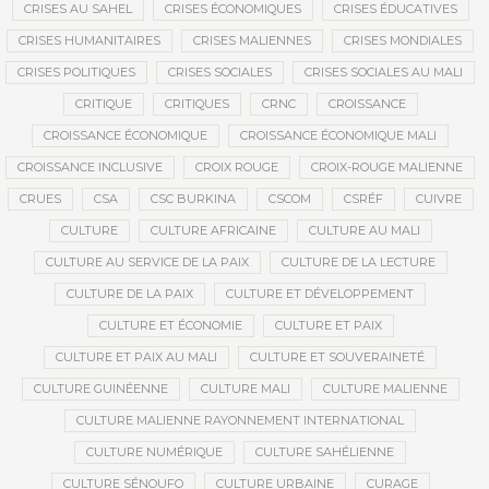
CRISES AU SAHEL
CRISES ÉCONOMIQUES
CRISES ÉDUCATIVES
CRISES HUMANITAIRES
CRISES MALIENNES
CRISES MONDIALES
CRISES POLITIQUES
CRISES SOCIALES
CRISES SOCIALES AU MALI
CRITIQUE
CRITIQUES
CRNC
CROISSANCE
CROISSANCE ÉCONOMIQUE
CROISSANCE ÉCONOMIQUE MALI
CROISSANCE INCLUSIVE
CROIX ROUGE
CROIX-ROUGE MALIENNE
CRUES
CSA
CSC BURKINA
CSCOM
CSRÉF
CUIVRE
CULTURE
CULTURE AFRICAINE
CULTURE AU MALI
CULTURE AU SERVICE DE LA PAIX
CULTURE DE LA LECTURE
CULTURE DE LA PAIX
CULTURE ET DÉVELOPPEMENT
CULTURE ET ÉCONOMIE
CULTURE ET PAIX
CULTURE ET PAIX AU MALI
CULTURE ET SOUVERAINETÉ
CULTURE GUINÉENNE
CULTURE MALI
CULTURE MALIENNE
CULTURE MALIENNE RAYONNEMENT INTERNATIONAL
CULTURE NUMÉRIQUE
CULTURE SAHÉLIENNE
CULTURE SÉNOUFO
CULTURE URBAINE
CURAGE