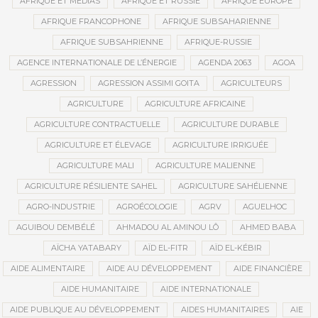
AFRIQUE ET MÉDIAS
AFRIQUE ET RUSSIE
AFRIQUE EUROPE
AFRIQUE FRANCOPHONE
AFRIQUE SUBSAHARIENNE
AFRIQUE SUBSAHRIENNE
AFRIQUE-RUSSIE
AGENCE INTERNATIONALE DE L’ÉNERGIE
AGENDA 2063
AGOA
AGRESSION
AGRESSION ASSIMI GOITA
AGRICULTEURS
AGRICULTURE
AGRICULTURE AFRICAINE
AGRICULTURE CONTRACTUELLE
AGRICULTURE DURABLE
AGRICULTURE ET ÉLEVAGE
AGRICULTURE IRRIGUÉE
AGRICULTURE MALI
AGRICULTURE MALIENNE
AGRICULTURE RÉSILIENTE SAHEL
AGRICULTURE SAHÉLIENNE
AGRO-INDUSTRIE
AGROÉCOLOGIE
AGRV
AGUELHOC
AGUIBOU DEMBÉLÉ
AHMADOU AL AMINOU LÔ
AHMED BABA
AÏCHA YATABARY
AÏD EL-FITR
AÏD EL-KÉBIR
AIDE ALIMENTAIRE
AIDE AU DÉVELOPPEMENT
AIDE FINANCIÈRE
AIDE HUMANITAIRE
AIDE INTERNATIONALE
AIDE PUBLIQUE AU DÉVELOPPEMENT
AIDES HUMANITAIRES
AIE