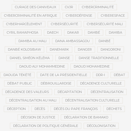
CURAGE DES CANIVEAUX
CVJR
CYBERCRIMINALITÉ
CYBERCRIMINALITÉ EN AFRIQUE
CYBERDÉFENSE
CYBERESPACE
CYBERHARCÈLEMENT
CYBERSÉCURITÉ
CYBERSÉCURITÉ MALI
CYRIL RAMAPHOSA
DAECH
DAKAR
DAMBÉ
DAMIBA
DAMIBA AU MALI
DANA AMBASSAGOU
DANBÉ
DANBÉ KOLOSIBAW
DANEMARK
DANGER
DANGORONI
DANIEL SIMÉON KÉLÉMA
DANSE
DANSE TRADITIONNELLE
DAOUD ALY MOHAMMEDINE
DAOUD MOHAMEDINE
DAOUDA TÉKÉTÉ
DATE DE LA PRÉSIDENTIELLE
DDR-I
DÉBAT
DÉBAT PUBLIC
DÉBROUILLARDISE
DÉCADENCE CULTURELLE
DÉCADENCE DES VALEURS
DÉCAPITATION
DÉCENTRALISATION
DÉCENTRALISATION AU MALI
DÉCENTRALISATION CULTURELLE
DÉCEPTION
DÉCÈS
DÉCÈS DU PAPE FRANÇOIS
DÉCHETS
DÉCISION DE JUSTICE
DÉCLARATION DE BAMAKO
DÉCLARATION DE POLITIQUE GÉNÉRALE
DÉCOLONISATION