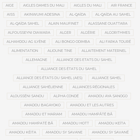
AIGE
AIGLES DAMES DU MALI
AIGLES DU MALI
AIR FRANCE
AISS
AKINWUMI ADESINA
AL-QAÏDA
AL-QAÏDA AU SAHEL
AL-QAÏDA SAHEL
ALAIN MAUFINET
ALASSANE OUATTARA
ALFOUSSEYNI DIAWARA
ALGER
ALGÉRIE
ALGORITHMES
ALHAMDOU AG ILYÈNE
ALI BONGO ODIMBA
ALI FARKA TOURÉ
ALIMENTATION
ALIOUNE TINE
ALLAITEMENT MATERNEL
ALLEMAGNE
ALLIANCE DES ETATS DU SAHEL
ALLIANCE DES ÉTATS DU SAHEL
ALLIANCE DES ÉTATS DU SAHEL (AES)
ALLIANCE SAHEL
ALLIANCE SAHÉLIENNE
ALLIANCES RÉGIONALES
ALOUSSÉNI SANOU
ALPHA CONDÉ
AMADOU AYA SANOGO
AMADOU BAGAYOKO
AMADOU ET LES AUTRES
AMADOU ET MARIAM
AMADOU HAMPÂTÉ BÂ
AMADOU HAMPATÉ BÂ
AMADOU HOTT
AMADOU KEÏTA
AMADOU KÉITA
AMADOU SY SAVANE
AMADOU SY SAVANÉ