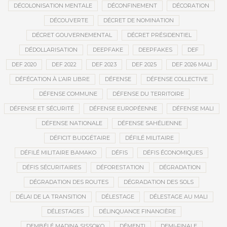
DÉCOLONISATION MENTALE
DÉCONFINEMENT
DÉCORATION
DÉCOUVERTE
DÉCRET DE NOMINATION
DÉCRET GOUVERNEMENTAL
DÉCRET PRÉSIDENTIEL
DÉDOLLARISATION
DEEPFAKE
DEEPFAKES
DEF
DEF 2020
DEF 2022
DEF 2023
DEF 2025
DEF 2026 MALI
DÉFÉCATION À L’AIR LIBRE
DÉFENSE
DÉFENSE COLLECTIVE
DÉFENSE COMMUNE
DÉFENSE DU TERRITOIRE
DÉFENSE ET SÉCURITÉ
DÉFENSE EUROPÉENNE
DÉFENSE MALI
DÉFENSE NATIONALE
DÉFENSE SAHÉLIENNE
DÉFICIT BUDGÉTAIRE
DÉFILÉ MILITAIRE
DÉFILÉ MILITAIRE BAMAKO
DÉFIS
DÉFIS ÉCONOMIQUES
DÉFIS SÉCURITAIRES
DÉFORESTATION
DÉGRADATION
DÉGRADATION DES ROUTES
DÉGRADATION DES SOLS
DÉLAI DE LA TRANSITION
DÉLESTAGE
DÉLESTAGE AU MALI
DÉLESTAGES
DÉLINQUANCE FINANCIÈRE
DEMBÉLÉ MADINA SISSOKO
DÉMENTI
DEMI-FINALE