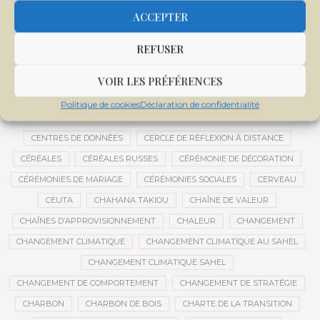
CENTRALE SOLAIRE DE SANANKOROBA
CENTRALES SOLAIRES
ACCEPTER
CENTRE D'INTELLIGENCE ARTIFICIELLE
REFUSER
CENTRE DE SANTÉ COMMUNAUTAIRE
CENTRE DU MALI
CENTRE INTERNATIONAL DE CONFÉRENCES DE BAMAKO
VOIR LES PRÉFÉRENCES
CENTRE MALI
Politique de cookies
Déclaration de confidentialité
CENTRE NATIONAL DES EXAMENS ET CONCOURS DE L’ÉDUCATION
CENTRES DE DONNÉES
CERCLE DE RÉFLEXION À DISTANCE
CÉRÉALES
CÉRÉALES RUSSES
CÉRÉMONIE DE DÉCORATION
CÉRÉMONIES DE MARIAGE
CÉRÉMONIES SOCIALES
CERVEAU
CEUTA
CHAHANA TAKIOU
CHAÎNE DE VALEUR
CHAÎNES D’APPROVISIONNEMENT
CHALEUR
CHANGEMENT
CHANGEMENT CLIMATIQUE
CHANGEMENT CLIMATIQUE AU SAHEL
CHANGEMENT CLIMATIQUE SAHEL
CHANGEMENT DE COMPORTEMENT
CHANGEMENT DE STRATÉGIE
CHARBON
CHARBON DE BOIS
CHARTE DE LA TRANSITION