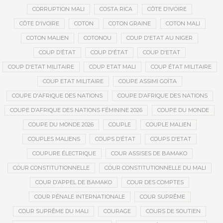
CORRUPTION MALI
COSTA RICA
CÔTE D’IVOIRE
CÔTE D'IVOIRE
COTON
COTON GRAINE
COTON MALI
COTON MALIEN
COTONOU
COUP D'ETAT AU NIGER
COUP D’ÉTAT
COUP D'ÉTAT
COUP D'ETAT
COUP D'ETAT MILITAIRE
COUP ETAT MALI
COUP ÉTAT MILITAIRE
COUP ETAT MILITAIRE
COUPE ASSIMI GOÏTA
COUPE D'AFRIQUE DES NATIONS
COUPE D’AFRIQUE DES NATIONS
COUPE D’AFRIQUE DES NATIONS FÉMININE 2026
COUPE DU MONDE
COUPE DU MONDE 2026
COUPLE
COUPLE MALIEN
COUPLES MALIENS
COUPS D’ÉTAT
COUPS D'ETAT
COUPURE ÉLECTRIQUE
COUR ASSISES DE BAMAKO
COUR CONSTITUTIONNELLE
COUR CONSTITUTIONNELLE DU MALI
COUR D’APPEL DE BAMAKO
COUR DES COMPTES
COUR PÉNALE INTERNATIONALE
COUR SUPRÊME
COUR SUPRÊME DU MALI
COURAGE
COURS DE SOUTIEN