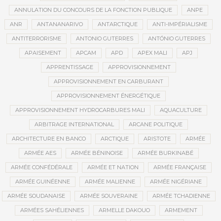
ANNULATION DU CONCOURS DE LA FONCTION PUBLIQUE
ANPE
ANR
ANTANANARIVO
ANTARCTIQUE
ANTI-IMPÉRIALISME
ANTITERRORISME
ANTONIO GUTERRES
ANTÓNIO GUTERRES
APAISEMENT
APCAM
APD
APEX MALI
APJ
APPRENTISSAGE
APPROVISIONNEMENT
APPROVISIONNEMENT EN CARBURANT
APPROVISIONNEMENT ÉNERGÉTIQUE
APPROVISIONNEMENT HYDROCARBURES MALI
AQUACULTURE
ARBITRAGE INTERNATIONAL
ARCANE POLITIQUE
ARCHITECTURE EN BANCO
ARCTIQUE
ARISTOTE
ARMÉE
ARMÉE AES
ARMÉE BÉNINOISE
ARMÉE BURKINABÉ
ARMÉE CONFÉDÉRALE
ARMÉE ET NATION
ARMÉE FRANÇAISE
ARMÉE GUINÉENNE
ARMÉE MALIENNE
ARMÉE NIGÉRIANE
ARMÉE SOUDANAISE
ARMÉE SOUVERAINE
ARMÉE TCHADIENNE
ARMÉES SAHÉLIENNES
ARMELLE DAKOUO
ARMEMENT