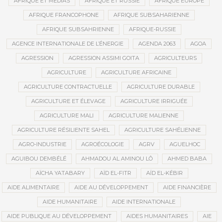
AFRIQUE ET MÉDIAS
AFRIQUE ET RUSSIE
AFRIQUE EUROPE
AFRIQUE FRANCOPHONE
AFRIQUE SUBSAHARIENNE
AFRIQUE SUBSAHRIENNE
AFRIQUE-RUSSIE
AGENCE INTERNATIONALE DE L’ÉNERGIE
AGENDA 2063
AGOA
AGRESSION
AGRESSION ASSIMI GOITA
AGRICULTEURS
AGRICULTURE
AGRICULTURE AFRICAINE
AGRICULTURE CONTRACTUELLE
AGRICULTURE DURABLE
AGRICULTURE ET ÉLEVAGE
AGRICULTURE IRRIGUÉE
AGRICULTURE MALI
AGRICULTURE MALIENNE
AGRICULTURE RÉSILIENTE SAHEL
AGRICULTURE SAHÉLIENNE
AGRO-INDUSTRIE
AGROÉCOLOGIE
AGRV
AGUELHOC
AGUIBOU DEMBÉLÉ
AHMADOU AL AMINOU LÔ
AHMED BABA
AÏCHA YATABARY
AÏD EL-FITR
AÏD EL-KÉBIR
AIDE ALIMENTAIRE
AIDE AU DÉVELOPPEMENT
AIDE FINANCIÈRE
AIDE HUMANITAIRE
AIDE INTERNATIONALE
AIDE PUBLIQUE AU DÉVELOPPEMENT
AIDES HUMANITAIRES
AIE