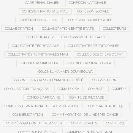
CODE PÉNAL MALIEN
COHÉSION NATIONALE
COHÉSION NATIONALE MALI
COHÉSION SOCIALE
COHÉSION SOCIALE MALI
COHÉSION SOCIALE SAHEL
COLLABORATION
COLLABORATION ENTRE ETATS
COLLECTEURS
COLLECTIF POUR LE DÉVELOPPEMENT DE BAKO
COLLECTIVITÉ TERRITORIALE
COLLECTIVITÉS TERRITORIALES
COLLECTIVITÉS TERRITORIALES MALI
COLLÈGE DES CHEFS D’ÉTAT
COLONEL ASSIMI GOÏTA
COLONEL LASSINA TOGOLA
COLONEL MAMADY DOUMBOUYA
COLONEL-MAJOR SOULEYMANE DEMBÉLÉ
COLONISATION
COLONISATION FRANÇAISE
COMATEX-SA
COMBAT
COMÉDIE
COMÉDIE AFRICAINE
COMITÉ DE PILOTAGE
COMITÉ INTERNATIONAL DE LA CROIX-ROUGE
COMMANDE PUBLIQUE
COMMÉMORATION
COMMÉMORATION DE L'INDÉPENDANCE
COMMÉMORATION DU 14 JANVIER
COMMERÇANTS
COMMERCE
COMMERCE EXTÉRIEUR
COMMERCE INTERNATIONAL