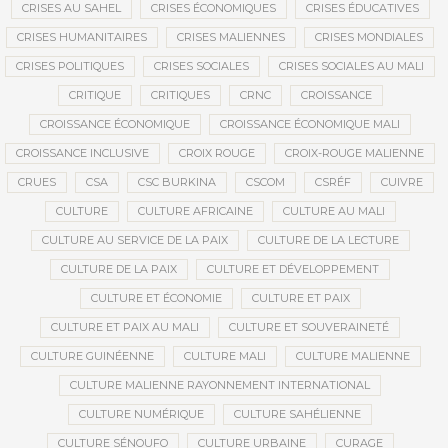
CRISES AU SAHEL
CRISES ÉCONOMIQUES
CRISES ÉDUCATIVES
CRISES HUMANITAIRES
CRISES MALIENNES
CRISES MONDIALES
CRISES POLITIQUES
CRISES SOCIALES
CRISES SOCIALES AU MALI
CRITIQUE
CRITIQUES
CRNC
CROISSANCE
CROISSANCE ÉCONOMIQUE
CROISSANCE ÉCONOMIQUE MALI
CROISSANCE INCLUSIVE
CROIX ROUGE
CROIX-ROUGE MALIENNE
CRUES
CSA
CSC BURKINA
CSCOM
CSRÉF
CUIVRE
CULTURE
CULTURE AFRICAINE
CULTURE AU MALI
CULTURE AU SERVICE DE LA PAIX
CULTURE DE LA LECTURE
CULTURE DE LA PAIX
CULTURE ET DÉVELOPPEMENT
CULTURE ET ÉCONOMIE
CULTURE ET PAIX
CULTURE ET PAIX AU MALI
CULTURE ET SOUVERAINETÉ
CULTURE GUINÉENNE
CULTURE MALI
CULTURE MALIENNE
CULTURE MALIENNE RAYONNEMENT INTERNATIONAL
CULTURE NUMÉRIQUE
CULTURE SAHÉLIENNE
CULTURE SÉNOUFO
CULTURE URBAINE
CURAGE