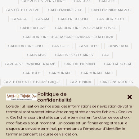
CAMPUS UNIVERSITAIRE
CAN 2023
CAN 2025
CAN CÔTE D'IVOIRE
CAN FÉMININE 2026
CAN FÉMININE MAROC
CANADA
CANAM
CANCER DU SEIN
CANDIDATS DEF
CANDIDATURE
CANDIDATURE D'OUSMANE SONKO
CANDIDATURE DE ALASSANE DRAMANE OUATTARA
CANDIDATURE ONU
CANICULE
CANICULES
CANIVEAUX
CANNABIS
CANTINES SCOLAIRES
CAP
CAPITAINE IBRAHIM TRAORÉ
CAPITAL HUMAIN
CAPITAL SOCIAL
CAPITOLE
CARBURANT
CARBURANT MALI
CARTE D’IDENTITÉ BIOMÉTRIQUE
CARTE NINA
CARTONS ROUGES
CASABLANCA
CATASTROPHE
CATASTROPHE NATURELLE
Politique de
confidentialité
CATASTROPHES CLIMATIQUES
CATASTROPHES NATURELLES
Lors de l’utilisation de nos sites, des informations de navigation de votre
CAUTION 10 000 DOLLARS
CAUTION DE VISA
CDAT
CECOGEC
terminal sont susceptibles d’être enregistrées dans des fichiers « Cookies
». Ces fichiers sont installés sur votre terminal en fonction de vos choix,
CÉDÉAO
CEDEAO
CEI
CÉLÉBRATION NATIONALE
CEMAC
modifiables à tout moment. Un cookie est un fichier enregistré sur le
CEMAPI
CEN-SNESUP
CENOU
CENSURE
disque dur de votre terminal, permettant à l’émetteur d’identifier le
terminal pendant sa durée de validation.
CENTRAFRIQUE
CENTRALE SOLAIRE