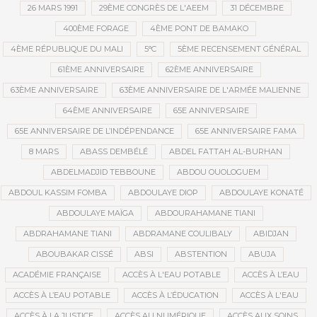
26 MARS 1991
29ÈME CONGRÈS DE L'AEEM
31 DÉCEMBRE
400ÈME FORAGE
4ÈME PONT DE BAMAKO
4ÈME RÉPUBLIQUE DU MALI
5°C
5ÈME RECENSEMENT GÉNÉRAL
61ÈME ANNIVERSAIRE
62ÈME ANNIVERSAIRE
63ÈME ANNIVERSAIRE
63ÈME ANNIVERSAIRE DE L'ARMÉE MALIENNE
64ÈME ANNIVERSAIRE
65E ANNIVERSAIRE
65E ANNIVERSAIRE DE L’INDÉPENDANCE
65E ANNIVERSAIRE FAMA
8 MARS
ABASS DEMBÉLÉ
ABDEL FATTAH AL-BURHAN
ABDELMADJID TEBBOUNE
ABDOU OUOLOGUEM
ABDOUL KASSIM FOMBA
ABDOULAYE DIOP
ABDOULAYE KONATÉ
ABDOULAYE MAÏGA
ABDOURAHAMANE TIANI
ABDRAHAMANE TIANI
ABDRAMANE COULIBALY
ABIDJAN
ABOUBAKAR CISSÉ
ABSI
ABSTENTION
ABUJA
ACADÉMIE FRANÇAISE
ACCÈS À L'EAU POTABLE
ACCÈS À L’EAU
ACCÈS À L’EAU POTABLE
ACCÈS À L’ÉDUCATION
ACCÈS À L'EAU
ACCÈS À LA JUSTICE
ACCÈS AU NUMÉRIQUE
ACCÈS AUX SOINS