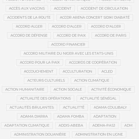
ACCÈS AUX VACCINS
ACCIDENT
ACCIDENT DE CIRCULATION
ACCIDENTS DE LA ROUTE
ACCOR ARENA CONCERT SIDIKI DIABATÉ
ACCORD ALGER
ACCORD D’ALGER
ACCORD D'ALGER
ACCORD DE DÉFENSE
ACCORD DE PAIX
ACCORD DE PARIS
ACCORD FINANCIER
ACCORD MILITAIRE DU NIGER AVEC LES ETATS-UNIS
ACCORD POUR LA PAIX
ACCORDS DE COOPÉRATION
ACCOUCHEMENT
ACCULTURATION
ACLED
ACTEURS CULTURELS
ACTION CLIMATIQUE
ACTION HUMANITAIRE
ACTION SOCIALE
ACTIVITÉ ÉCONOMIQUE
ACTUALITÉ DES OPÉRATIONS
ACTUALITÉ SÉNÉGAL
ACTUALITÉS BRULANTES
ACTUALITTÉ
ADAMA COULIBALY
ADAMA DIARRA
ADAMA FOMBA
ADAPTATION
ADAPTATION CLIMATIQUE
ADDIS-ABEBA
ADEMA-PASJ
ADM
ADMINISTRATION DOUANIÈRE
ADMINISTRATION EN LIGNE