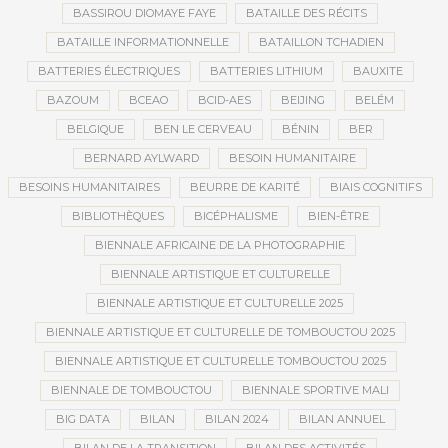
BASSIROU DIOMAYE FAYE
BATAILLE DES RÉCITS
BATAILLE INFORMATIONNELLE
BATAILLON TCHADIEN
BATTERIES ÉLECTRIQUES
BATTERIES LITHIUM
BAUXITE
BAZOUM
BCEAO
BCID-AES
BEIJING
BELÉM
BELGIQUE
BEN LE CERVEAU
BÉNIN
BER
BERNARD AYLWARD
BESOIN HUMANITAIRE
BESOINS HUMANITAIRES
BEURRE DE KARITÉ
BIAIS COGNITIFS
BIBLIOTHÈQUES
BICÉPHALISME
BIEN-ÊTRE
BIENNALE AFRICAINE DE LA PHOTOGRAPHIE
BIENNALE ARTISTIQUE ET CULTURELLE
BIENNALE ARTISTIQUE ET CULTURELLE 2025
BIENNALE ARTISTIQUE ET CULTURELLE DE TOMBOUCTOU 2025
BIENNALE ARTISTIQUE ET CULTURELLE TOMBOUCTOU 2025
BIENNALE DE TOMBOUCTOU
BIENNALE SPORTIVE MALI
BIG DATA
BILAN
BILAN 2024
BILAN ANNUEL