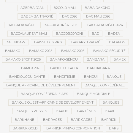
AZERBAÏDJAN
B2GOLD MALI
BABA DAKONO
BABEMBA TRAORÉ
BAC 2026
BAC MALI 2026
BACCALAURÉAT
BACCALAURÉAT 2021
BACCALAURÉAT 2024
BACCALAURÉAT MALI
BACODJICORONI
BAD
BADEA
BAH NDAW
BAISSE DES PRIX
BAKARY TRAORÉ
BALAFON
BAMAKO
BAMAKO 2025
BAMAKO 2026
BAMAKO SÉCURITÉ
BAMAKO SPORT 2026
BAMAKO-SÉNOU
BAMBARA
BAMEX
BAMEX 2025
BANDE DE GAZA
BANDIAGARA
BANDIOUGOU DANTÉ
BANDITISME
BANGUI
BANQUE
BANQUE AFRICAINE DE DÉVELOPPEMENT
BANQUE CONFÉDÉRALE
BANQUE CONFÉDÉRALE AES
BANQUE MONDIALE
BANQUE OUEST-AFRICAINE DE DÉVELOPPEMENT
BANQUES
BANQUES RUSSES
BAPHO
BAPTÊMES
BARIL
BARKHANE
BARRAGES
BARRICADES
BARRICK
BARRICK GOLD
BARRICK MINING CORPORATION
BARS