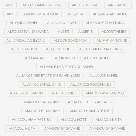
AIGE
AIGLES DAMES DU MALI
AIGLES DU MALI
AIR FRANCE
AISS
AKINWUMI ADESINA
AL-QAÏDA
AL-QAÏDA AU SAHEL
AL-QAÏDA SAHEL
ALAIN MAUFINET
ALASSANE OUATTARA
ALFOUSSEYNI DIAWARA
ALGER
ALGÉRIE
ALGORITHMES
ALHAMDOU AG ILYÈNE
ALI BONGO ODIMBA
ALI FARKA TOURÉ
ALIMENTATION
ALIOUNE TINE
ALLAITEMENT MATERNEL
ALLEMAGNE
ALLIANCE DES ETATS DU SAHEL
ALLIANCE DES ÉTATS DU SAHEL
ALLIANCE DES ÉTATS DU SAHEL (AES)
ALLIANCE SAHEL
ALLIANCE SAHÉLIENNE
ALLIANCES RÉGIONALES
ALOUSSÉNI SANOU
ALPHA CONDÉ
AMADOU AYA SANOGO
AMADOU BAGAYOKO
AMADOU ET LES AUTRES
AMADOU ET MARIAM
AMADOU HAMPATÉ BÂ
AMADOU HAMPÂTÉ BÂ
AMADOU HOTT
AMADOU KEÏTA
AMADOU KÉITA
AMADOU SY SAVANE
AMADOU SY SAVANÉ