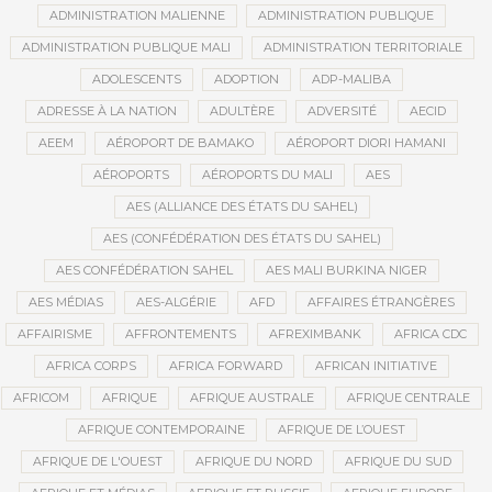
ADMINISTRATION MALIENNE
ADMINISTRATION PUBLIQUE
ADMINISTRATION PUBLIQUE MALI
ADMINISTRATION TERRITORIALE
ADOLESCENTS
ADOPTION
ADP-MALIBA
ADRESSE À LA NATION
ADULTÈRE
ADVERSITÉ
AECID
AEEM
AÉROPORT DE BAMAKO
AÉROPORT DIORI HAMANI
AÉROPORTS
AÉROPORTS DU MALI
AES
AES (ALLIANCE DES ÉTATS DU SAHEL)
AES (CONFÉDÉRATION DES ÉTATS DU SAHEL)
AES CONFÉDÉRATION SAHEL
AES MALI BURKINA NIGER
AES MÉDIAS
AES-ALGÉRIE
AFD
AFFAIRES ÉTRANGÈRES
AFFAIRISME
AFFRONTEMENTS
AFREXIMBANK
AFRICA CDC
AFRICA CORPS
AFRICA FORWARD
AFRICAN INITIATIVE
AFRICOM
AFRIQUE
AFRIQUE AUSTRALE
AFRIQUE CENTRALE
AFRIQUE CONTEMPORAINE
AFRIQUE DE L’OUEST
AFRIQUE DE L'OUEST
AFRIQUE DU NORD
AFRIQUE DU SUD