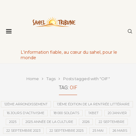
L'information fiable, au cœur du sahel, pour le
monde
Home
Tags
Posts tagged with "OIF"
TAG:
OIF
12ÈME ARRONDISSEMENT
13ÈME ÉDITION DE LA RENTRÉE LITTÉRAIRE
16 JOURS D'ACTIVISME
18 000 SOLDATS
1XBET
20 JANVIER
2025
2025 ANNÉE DE LA CULTURE
2026
22 SEPTEMBRE
22 SEPTEMBRE 2023
22 SEPTEMBRE 2025
25 MAI
26 MARS