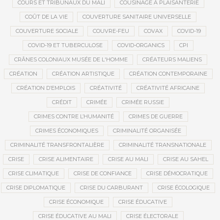
COURS ET TRIBUNAUX DU MALI
COUSINAGE À PLAISANTERIE
COÛT DE LA VIE
COUVERTURE SANITAIRE UNIVERSELLE
COUVERTURE SOCIALE
COUVRE-FEU
COVAX
COVID-19
COVID-19 ET TUBERCULOSE
COVID-ORGANICS
CPI
CRÂNES COLONIAUX MUSÉE DE L'HOMME
CRÉATEURS MALIENS
CRÉATION
CRÉATION ARTISTIQUE
CRÉATION CONTEMPORAINE
CRÉATION D’EMPLOIS
CRÉATIVITÉ
CRÉATIVITÉ AFRICAINE
CRÉDIT
CRIMÉE
CRIMÉE RUSSIE
CRIMES CONTRE L’HUMANITÉ
CRIMES DE GUERRE
CRIMES ÉCONOMIQUES
CRIMINALITÉ ORGANISÉE
CRIMINALITÉ TRANSFRONTALIÈRE
CRIMINALITÉ TRANSNATIONALE
CRISE
CRISE ALIMENTAIRE
CRISE AU MALI
CRISE AU SAHEL
CRISE CLIMATIQUE
CRISE DE CONFIANCE
CRISE DÉMOCRATIQUE
CRISE DIPLOMATIQUE
CRISE DU CARBURANT
CRISE ÉCOLOGIQUE
CRISE ÉCONOMIQUE
CRISE ÉDUCATIVE
CRISE ÉDUCATIVE AU MALI
CRISE ÉLECTORALE