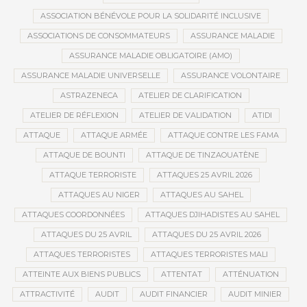
ASSOCIATION BÉNÉVOLE POUR LA SOLIDARITÉ INCLUSIVE
ASSOCIATIONS DE CONSOMMATEURS
ASSURANCE MALADIE
ASSURANCE MALADIE OBLIGATOIRE (AMO)
ASSURANCE MALADIE UNIVERSELLE
ASSURANCE VOLONTAIRE
ASTRAZENECA
ATELIER DE CLARIFICATION
ATELIER DE RÉFLEXION
ATELIER DE VALIDATION
ATIDI
ATTAQUE
ATTAQUE ARMÉE
ATTAQUE CONTRE LES FAMA
ATTAQUE DE BOUNTI
ATTAQUE DE TINZAOUATÈNE
ATTAQUE TERRORISTE
ATTAQUES 25 AVRIL 2026
ATTAQUES AU NIGER
ATTAQUES AU SAHEL
ATTAQUES COORDONNÉES
ATTAQUES DJIHADISTES AU SAHEL
ATTAQUES DU 25 AVRIL
ATTAQUES DU 25 AVRIL 2026
ATTAQUES TERRORISTES
ATTAQUES TERRORISTES MALI
ATTEINTE AUX BIENS PUBLICS
ATTENTAT
ATTÉNUATION
ATTRACTIVITÉ
AUDIT
AUDIT FINANCIER
AUDIT MINIER