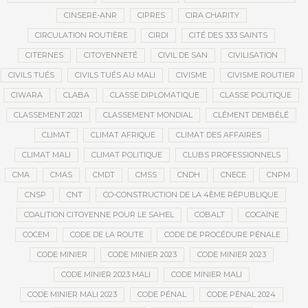
CINSERE-ANR
CIPRES
CIRA CHARITY
CIRCULATION ROUTIÈRE
CIRDI
CITÉ DES 333 SAINTS
CITERNES
CITOYENNETÉ
CIVIL DE SAN
CIVILISATION
CIVILS TUÉS
CIVILS TUÉS AU MALI
CIVISME
CIVISME ROUTIER
CIWARA
CLABA
CLASSE DIPLOMATIQUE
CLASSE POLITIQUE
CLASSEMENT 2021
CLASSEMENT MONDIAL
CLÉMENT DEMBÉLÉ
CLIMAT
CLIMAT AFRIQUE
CLIMAT DES AFFAIRES
CLIMAT MALI
CLIMAT POLITIQUE
CLUBS PROFESSIONNELS
CMA
CMAS
CMDT
CMSS
CNDH
CNECE
CNPM
CNSP
CNT
CO-CONSTRUCTION DE LA 4ÈME RÉPUBLIQUE
COALITION CITOYENNE POUR LE SAHEL
COBALT
COCAÏNE
COCEM
CODE DE LA ROUTE
CODE DE PROCÉDURE PÉNALE
CODE MINIER
CODE MINIER 2023
CODE MINIER 2023
CODE MINIER 2023 MALI
CODE MINIER MALI
CODE MINIER MALI 2023
CODE PÉNAL
CODE PÉNAL 2024