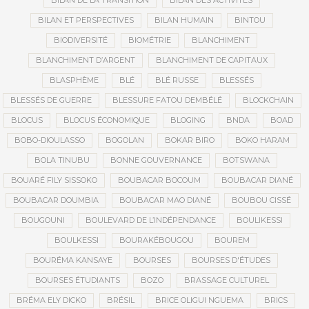
BILAN DE LA TRANSITION
BILAN DES ACTIVITÉS
BILAN ET PERSPECTIVES
BILAN HUMAIN
BINTOU
BIODIVERSITÉ
BIOMÉTRIE
BLANCHIMENT
BLANCHIMENT D’ARGENT
BLANCHIMENT DE CAPITAUX
BLASPHÈME
BLÉ
BLÉ RUSSE
BLESSÉS
BLESSÉS DE GUERRE
BLESSURE FATOU DEMBÉLÉ
BLOCKCHAIN
BLOCUS
BLOCUS ÉCONOMIQUE
BLOGING
BNDA
BOAD
BOBO-DIOULASSO
BOGOLAN
BOKAR BIRO
BOKO HARAM
BOLA TINUBU
BONNE GOUVERNANCE
BOTSWANA
BOUARÉ FILY SISSOKO
BOUBACAR BOCOUM
BOUBACAR DIANÉ
BOUBACAR DOUMBIA
BOUBACAR MAO DIANÉ
BOUBOU CISSÉ
BOUGOUNI
BOULEVARD DE L’INDÉPENDANCE
BOULIKESSI
BOULKESSI
BOURAKÉBOUGOU
BOUREM
BOURÉMA KANSAYE
BOURSES
BOURSES D'ÉTUDES
BOURSES ÉTUDIANTS
BOZO
BRASSAGE CULTUREL
BRÉMA ELY DICKO
BRÉSIL
BRICE OLIGUI NGUEMA
BRICS