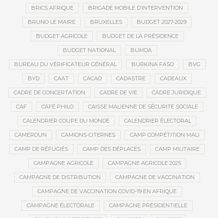
BRICS AFRIQUE
BRIGADE MOBILE D’INTERVENTION
BRUNO LE MAIRE
BRUXELLES
BUDGET 2027-2029
BUDGET AGRICOLE
BUDGET DE LA PRÉSIDENCE
BUDGET NATIONAL
BUMDA
BUREAU DU VÉRIFICATEUR GÉNÉRAL
BURKINA FASO
BVG
BYD
CAAT
CACAO
CADASTRE
CADEAUX
CADRE DE CONCERTATION
CADRE DE VIE
CADRE JURIDIQUE
CAF
CAFÉ PHILO
CAISSE MALIENNE DE SÉCURITÉ SOCIALE
CALENDRIER COUPE DU MONDE
CALENDRIER ÉLECTORAL
CAMEROUN
CAMIONS-CITERNES
CAMP COMPÉTITION MALI
CAMP DE RÉFUGIÉS
CAMP DES DÉPLACÉS
CAMP MILITAIRE
CAMPAGNE AGRICOLE
CAMPAGNE AGRICOLE 2025
CAMPAGNE DE DISTRIBUTION
CAMPAGNE DE VACCINATION
CAMPAGNE DE VACCINATION COVID-19 EN AFRIQUE
CAMPAGNE ÉLECTORALE
CAMPAGNE PRÉSIDENTIELLE