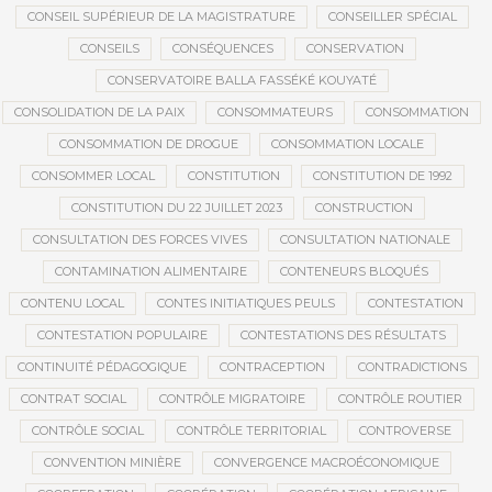
CONSEIL SUPÉRIEUR DE LA MAGISTRATURE
CONSEILLER SPÉCIAL
CONSEILS
CONSÉQUENCES
CONSERVATION
CONSERVATOIRE BALLA FASSÉKÉ KOUYATÉ
CONSOLIDATION DE LA PAIX
CONSOMMATEURS
CONSOMMATION
CONSOMMATION DE DROGUE
CONSOMMATION LOCALE
CONSOMMER LOCAL
CONSTITUTION
CONSTITUTION DE 1992
CONSTITUTION DU 22 JUILLET 2023
CONSTRUCTION
CONSULTATION DES FORCES VIVES
CONSULTATION NATIONALE
CONTAMINATION ALIMENTAIRE
CONTENEURS BLOQUÉS
CONTENU LOCAL
CONTES INITIATIQUES PEULS
CONTESTATION
CONTESTATION POPULAIRE
CONTESTATIONS DES RÉSULTATS
CONTINUITÉ PÉDAGOGIQUE
CONTRACEPTION
CONTRADICTIONS
CONTRAT SOCIAL
CONTRÔLE MIGRATOIRE
CONTRÔLE ROUTIER
CONTRÔLE SOCIAL
CONTRÔLE TERRITORIAL
CONTROVERSE
CONVENTION MINIÈRE
CONVERGENCE MACROÉCONOMIQUE