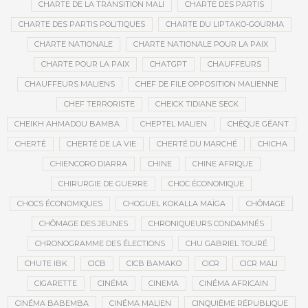
CHARTE DE LA TRANSITION MALI
CHARTE DES PARTIS
CHARTE DES PARTIS POLITIQUES
CHARTE DU LIPTAKO-GOURMA
CHARTE NATIONALE
CHARTE NATIONALE POUR LA PAIX
CHARTE POUR LA PAIX
CHATGPT
CHAUFFEURS
CHAUFFEURS MALIENS
CHEF DE FILE OPPOSITION MALIENNE
CHEF TERRORISTE
CHEICK TIDIANE SECK
CHEIKH AHMADOU BAMBA
CHEPTEL MALIEN
CHÈQUE GÉANT
CHERTÉ
CHERTÉ DE LA VIE
CHERTÉ DU MARCHÉ
CHICHA
CHIENCORO DIARRA
CHINE
CHINE AFRIQUE
CHIRURGIE DE GUERRE
CHOC ÉCONOMIQUE
CHOCS ÉCONOMIQUES
CHOGUEL KOKALLA MAÏGA
CHÔMAGE
CHÔMAGE DES JEUNES
CHRONIQUEURS CONDAMNÉS
CHRONOGRAMME DES ÉLECTIONS
CHU GABRIEL TOURÉ
CHUTE IBK
CICB
CICB BAMAKO
CICR
CICR MALI
CIGARETTE
CINÉMA
CINEMA
CINÉMA AFRICAIN
CINÉMA BABEMBA
CINÉMA MALIEN
CINQUIÈME RÉPUBLIQUE