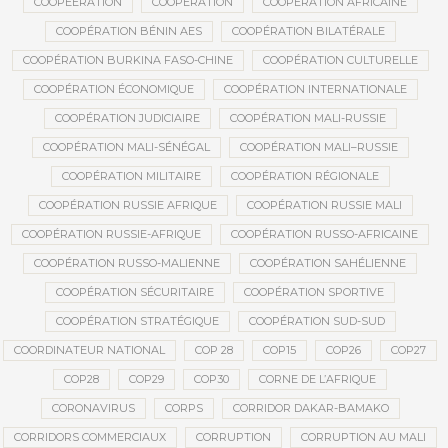
COOPEERATION
COOPÉRATION
COOPÉRATION AFRICAINE
COOPÉRATION BÉNIN AES
COOPÉRATION BILATÉRALE
COOPÉRATION BURKINA FASO-CHINE
COOPÉRATION CULTURELLE
COOPÉRATION ÉCONOMIQUE
COOPÉRATION INTERNATIONALE
COOPÉRATION JUDICIAIRE
COOPÉRATION MALI-RUSSIE
COOPÉRATION MALI-SÉNÉGAL
COOPÉRATION MALI–RUSSIE
COOPÉRATION MILITAIRE
COOPÉRATION RÉGIONALE
COOPÉRATION RUSSIE AFRIQUE
COOPÉRATION RUSSIE MALI
COOPÉRATION RUSSIE-AFRIQUE
COOPÉRATION RUSSO-AFRICAINE
COOPÉRATION RUSSO-MALIENNE
COOPÉRATION SAHÉLIENNE
COOPÉRATION SÉCURITAIRE
COOPÉRATION SPORTIVE
COOPÉRATION STRATÉGIQUE
COOPÉRATION SUD-SUD
COORDINATEUR NATIONAL
COP 28
COP15
COP26
COP27
COP28
COP29
COP30
CORNE DE L’AFRIQUE
CORONAVIRUS
CORPS
CORRIDOR DAKAR-BAMAKO
CORRIDORS COMMERCIAUX
CORRUPTION
CORRUPTION AU MALI