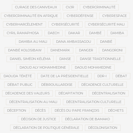
CURAGE DES CANIVEAUX
CVJR
CYBERCRIMINALITÉ
CYBERCRIMINALITÉ EN AFRIQUE
CYBERDÉFENSE
CYBERESPACE
CYBERHARCÈLEMENT
CYBERSÉCURITÉ
CYBERSÉCURITÉ MALI
CYRIL RAMAPHOSA
DAECH
DAKAR
DAMBÉ
DAMIBA
DAMIBA AU MALI
DANA AMBASSAGOU
DANBÉ
DANBÉ KOLOSIBAW
DANEMARK
DANGER
DANGORONI
DANIEL SIMÉON KÉLÉMA
DANSE
DANSE TRADITIONNELLE
DAOUD ALY MOHAMMEDINE
DAOUD MOHAMEDINE
DAOUDA TÉKÉTÉ
DATE DE LA PRÉSIDENTIELLE
DDR-I
DÉBAT
DÉBAT PUBLIC
DÉBROUILLARDISE
DÉCADENCE CULTURELLE
DÉCADENCE DES VALEURS
DÉCAPITATION
DÉCENTRALISATION
DÉCENTRALISATION AU MALI
DÉCENTRALISATION CULTURELLE
DÉCEPTION
DÉCÈS
DÉCÈS DU PAPE FRANÇOIS
DÉCHETS
DÉCISION DE JUSTICE
DÉCLARATION DE BAMAKO
DÉCLARATION DE POLITIQUE GÉNÉRALE
DÉCOLONISATION