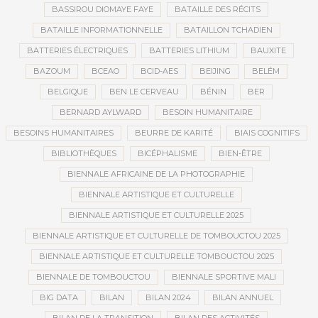
BASSIROU DIOMAYE FAYE
BATAILLE DES RÉCITS
BATAILLE INFORMATIONNELLE
BATAILLON TCHADIEN
BATTERIES ÉLECTRIQUES
BATTERIES LITHIUM
BAUXITE
BAZOUM
BCEAO
BCID-AES
BEIJING
BELÉM
BELGIQUE
BEN LE CERVEAU
BÉNIN
BER
BERNARD AYLWARD
BESOIN HUMANITAIRE
BESOINS HUMANITAIRES
BEURRE DE KARITÉ
BIAIS COGNITIFS
BIBLIOTHÈQUES
BICÉPHALISME
BIEN-ÊTRE
BIENNALE AFRICAINE DE LA PHOTOGRAPHIE
BIENNALE ARTISTIQUE ET CULTURELLE
BIENNALE ARTISTIQUE ET CULTURELLE 2025
BIENNALE ARTISTIQUE ET CULTURELLE DE TOMBOUCTOU 2025
BIENNALE ARTISTIQUE ET CULTURELLE TOMBOUCTOU 2025
BIENNALE DE TOMBOUCTOU
BIENNALE SPORTIVE MALI
BIG DATA
BILAN
BILAN 2024
BILAN ANNUEL