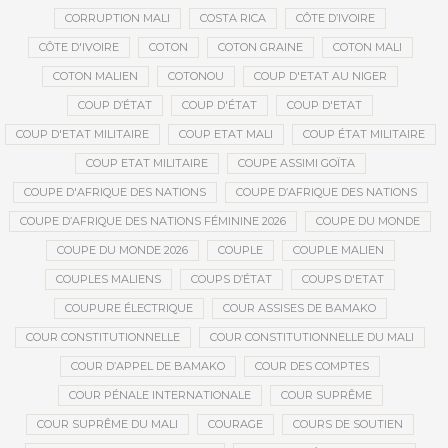
CORRUPTION MALI
COSTA RICA
CÔTE D’IVOIRE
CÔTE D'IVOIRE
COTON
COTON GRAINE
COTON MALI
COTON MALIEN
COTONOU
COUP D'ETAT AU NIGER
COUP D’ÉTAT
COUP D'ÉTAT
COUP D'ETAT
COUP D'ETAT MILITAIRE
COUP ETAT MALI
COUP ÉTAT MILITAIRE
COUP ETAT MILITAIRE
COUPE ASSIMI GOÏTA
COUPE D'AFRIQUE DES NATIONS
COUPE D’AFRIQUE DES NATIONS
COUPE D’AFRIQUE DES NATIONS FÉMININE 2026
COUPE DU MONDE
COUPE DU MONDE 2026
COUPLE
COUPLE MALIEN
COUPLES MALIENS
COUPS D’ÉTAT
COUPS D'ETAT
COUPURE ÉLECTRIQUE
COUR ASSISES DE BAMAKO
COUR CONSTITUTIONNELLE
COUR CONSTITUTIONNELLE DU MALI
COUR D’APPEL DE BAMAKO
COUR DES COMPTES
COUR PÉNALE INTERNATIONALE
COUR SUPRÊME
COUR SUPRÊME DU MALI
COURAGE
COURS DE SOUTIEN