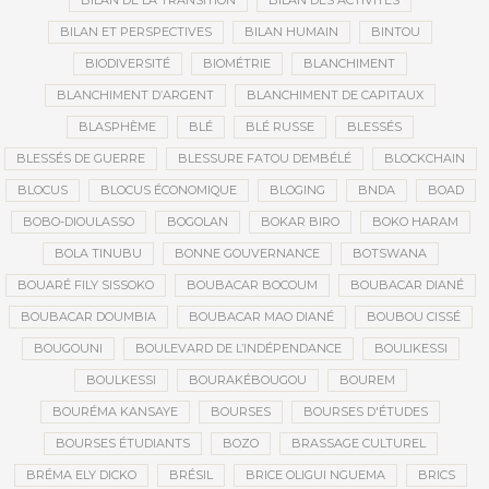
BILAN DE LA TRANSITION
BILAN DES ACTIVITÉS
BILAN ET PERSPECTIVES
BILAN HUMAIN
BINTOU
BIODIVERSITÉ
BIOMÉTRIE
BLANCHIMENT
BLANCHIMENT D’ARGENT
BLANCHIMENT DE CAPITAUX
BLASPHÈME
BLÉ
BLÉ RUSSE
BLESSÉS
BLESSÉS DE GUERRE
BLESSURE FATOU DEMBÉLÉ
BLOCKCHAIN
BLOCUS
BLOCUS ÉCONOMIQUE
BLOGING
BNDA
BOAD
BOBO-DIOULASSO
BOGOLAN
BOKAR BIRO
BOKO HARAM
BOLA TINUBU
BONNE GOUVERNANCE
BOTSWANA
BOUARÉ FILY SISSOKO
BOUBACAR BOCOUM
BOUBACAR DIANÉ
BOUBACAR DOUMBIA
BOUBACAR MAO DIANÉ
BOUBOU CISSÉ
BOUGOUNI
BOULEVARD DE L’INDÉPENDANCE
BOULIKESSI
BOULKESSI
BOURAKÉBOUGOU
BOUREM
BOURÉMA KANSAYE
BOURSES
BOURSES D'ÉTUDES
BOURSES ÉTUDIANTS
BOZO
BRASSAGE CULTUREL
BRÉMA ELY DICKO
BRÉSIL
BRICE OLIGUI NGUEMA
BRICS