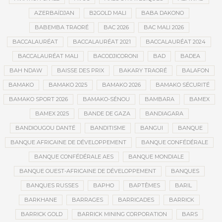
AZERBAÏDJAN
B2GOLD MALI
BABA DAKONO
BABEMBA TRAORÉ
BAC 2026
BAC MALI 2026
BACCALAURÉAT
BACCALAURÉAT 2021
BACCALAURÉAT 2024
BACCALAURÉAT MALI
BACODJICORONI
BAD
BADEA
BAH NDAW
BAISSE DES PRIX
BAKARY TRAORÉ
BALAFON
BAMAKO
BAMAKO 2025
BAMAKO 2026
BAMAKO SÉCURITÉ
BAMAKO SPORT 2026
BAMAKO-SÉNOU
BAMBARA
BAMEX
BAMEX 2025
BANDE DE GAZA
BANDIAGARA
BANDIOUGOU DANTÉ
BANDITISME
BANGUI
BANQUE
BANQUE AFRICAINE DE DÉVELOPPEMENT
BANQUE CONFÉDÉRALE
BANQUE CONFÉDÉRALE AES
BANQUE MONDIALE
BANQUE OUEST-AFRICAINE DE DÉVELOPPEMENT
BANQUES
BANQUES RUSSES
BAPHO
BAPTÊMES
BARIL
BARKHANE
BARRAGES
BARRICADES
BARRICK
BARRICK GOLD
BARRICK MINING CORPORATION
BARS