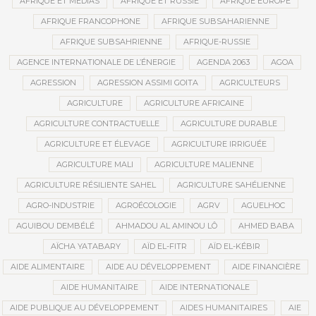
AFRIQUE ET MÉDIAS
AFRIQUE ET RUSSIE
AFRIQUE EUROPE
AFRIQUE FRANCOPHONE
AFRIQUE SUBSAHARIENNE
AFRIQUE SUBSAHRIENNE
AFRIQUE-RUSSIE
AGENCE INTERNATIONALE DE L’ÉNERGIE
AGENDA 2063
AGOA
AGRESSION
AGRESSION ASSIMI GOITA
AGRICULTEURS
AGRICULTURE
AGRICULTURE AFRICAINE
AGRICULTURE CONTRACTUELLE
AGRICULTURE DURABLE
AGRICULTURE ET ÉLEVAGE
AGRICULTURE IRRIGUÉE
AGRICULTURE MALI
AGRICULTURE MALIENNE
AGRICULTURE RÉSILIENTE SAHEL
AGRICULTURE SAHÉLIENNE
AGRO-INDUSTRIE
AGROÉCOLOGIE
AGRV
AGUELHOC
AGUIBOU DEMBÉLÉ
AHMADOU AL AMINOU LÔ
AHMED BABA
AÏCHA YATABARY
AÏD EL-FITR
AÏD EL-KÉBIR
AIDE ALIMENTAIRE
AIDE AU DÉVELOPPEMENT
AIDE FINANCIÈRE
AIDE HUMANITAIRE
AIDE INTERNATIONALE
AIDE PUBLIQUE AU DÉVELOPPEMENT
AIDES HUMANITAIRES
AIE