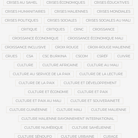
CRISES AU SAHEL
CRISES ÉCONOMIQUES
CRISES ÉDUCATIVES
CRISES HUMANITAIRES
CRISES MALIENNES
CRISES MONDIALES
CRISES POLITIQUES
CRISES SOCIALES
CRISES SOCIALES AU MALI
CRITIQUE
CRITIQUES
CRNC
CROISSANCE
CROISSANCE ÉCONOMIQUE
CROISSANCE ÉCONOMIQUE MALI
CROISSANCE INCLUSIVE
CROIX ROUGE
CROIX-ROUGE MALIENNE
CRUES
CSA
CSC BURKINA
CSCOM
CSRÉF
CUIVRE
CULTURE
CULTURE AFRICAINE
CULTURE AU MALI
CULTURE AU SERVICE DE LA PAIX
CULTURE DE LA LECTURE
CULTURE DE LA PAIX
CULTURE ET DÉVELOPPEMENT
CULTURE ET ÉCONOMIE
CULTURE ET PAIX
CULTURE ET PAIX AU MALI
CULTURE ET SOUVERAINETÉ
CULTURE GUINÉENNE
CULTURE MALI
CULTURE MALIENNE
CULTURE MALIENNE RAYONNEMENT INTERNATIONAL
CULTURE NUMÉRIQUE
CULTURE SAHÉLIENNE
CULTURE SÉNOUFO
CULTURE URBAINE
CURAGE