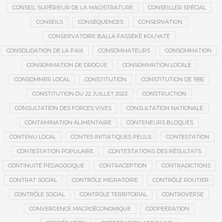
CONSEIL SUPÉRIEUR DE LA MAGISTRATURE
CONSEILLER SPÉCIAL
CONSEILS
CONSÉQUENCES
CONSERVATION
CONSERVATOIRE BALLA FASSÉKÉ KOUYATÉ
CONSOLIDATION DE LA PAIX
CONSOMMATEURS
CONSOMMATION
CONSOMMATION DE DROGUE
CONSOMMATION LOCALE
CONSOMMER LOCAL
CONSTITUTION
CONSTITUTION DE 1992
CONSTITUTION DU 22 JUILLET 2023
CONSTRUCTION
CONSULTATION DES FORCES VIVES
CONSULTATION NATIONALE
CONTAMINATION ALIMENTAIRE
CONTENEURS BLOQUÉS
CONTENU LOCAL
CONTES INITIATIQUES PEULS
CONTESTATION
CONTESTATION POPULAIRE
CONTESTATIONS DES RÉSULTATS
CONTINUITÉ PÉDAGOGIQUE
CONTRACEPTION
CONTRADICTIONS
CONTRAT SOCIAL
CONTRÔLE MIGRATOIRE
CONTRÔLE ROUTIER
CONTRÔLE SOCIAL
CONTRÔLE TERRITORIAL
CONTROVERSE
CONVERGENCE MACROÉCONOMIQUE
COOPEERATION