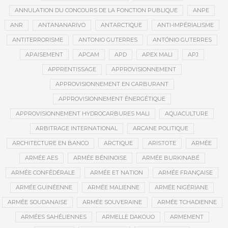
ANNULATION DU CONCOURS DE LA FONCTION PUBLIQUE
ANPE
ANR
ANTANANARIVO
ANTARCTIQUE
ANTI-IMPÉRIALISME
ANTITERRORISME
ANTONIO GUTERRES
ANTÓNIO GUTERRES
APAISEMENT
APCAM
APD
APEX MALI
APJ
APPRENTISSAGE
APPROVISIONNEMENT
APPROVISIONNEMENT EN CARBURANT
APPROVISIONNEMENT ÉNERGÉTIQUE
APPROVISIONNEMENT HYDROCARBURES MALI
AQUACULTURE
ARBITRAGE INTERNATIONAL
ARCANE POLITIQUE
ARCHITECTURE EN BANCO
ARCTIQUE
ARISTOTE
ARMÉE
ARMÉE AES
ARMÉE BÉNINOISE
ARMÉE BURKINABÉ
ARMÉE CONFÉDÉRALE
ARMÉE ET NATION
ARMÉE FRANÇAISE
ARMÉE GUINÉENNE
ARMÉE MALIENNE
ARMÉE NIGÉRIANE
ARMÉE SOUDANAISE
ARMÉE SOUVERAINE
ARMÉE TCHADIENNE
ARMÉES SAHÉLIENNES
ARMELLE DAKOUO
ARMEMENT