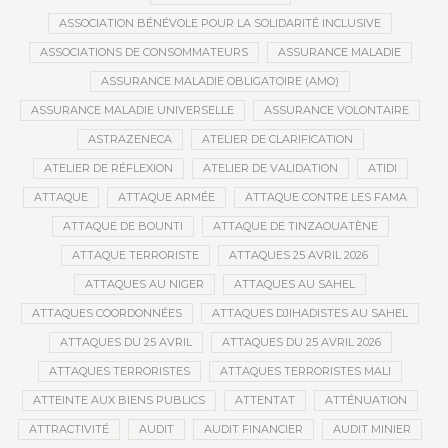
ASSOCIATION BÉNÉVOLE POUR LA SOLIDARITÉ INCLUSIVE
ASSOCIATIONS DE CONSOMMATEURS
ASSURANCE MALADIE
ASSURANCE MALADIE OBLIGATOIRE (AMO)
ASSURANCE MALADIE UNIVERSELLE
ASSURANCE VOLONTAIRE
ASTRAZENECA
ATELIER DE CLARIFICATION
ATELIER DE RÉFLEXION
ATELIER DE VALIDATION
ATIDI
ATTAQUE
ATTAQUE ARMÉE
ATTAQUE CONTRE LES FAMA
ATTAQUE DE BOUNTI
ATTAQUE DE TINZAOUATÈNE
ATTAQUE TERRORISTE
ATTAQUES 25 AVRIL 2026
ATTAQUES AU NIGER
ATTAQUES AU SAHEL
ATTAQUES COORDONNÉES
ATTAQUES DJIHADISTES AU SAHEL
ATTAQUES DU 25 AVRIL
ATTAQUES DU 25 AVRIL 2026
ATTAQUES TERRORISTES
ATTAQUES TERRORISTES MALI
ATTEINTE AUX BIENS PUBLICS
ATTENTAT
ATTÉNUATION
ATTRACTIVITÉ
AUDIT
AUDIT FINANCIER
AUDIT MINIER