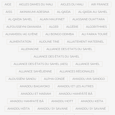
AIGE
AIGLES DAMES DU MALI
AIGLES DU MALI
AIR FRANCE
AISS
AKINWUMI ADESINA
AL-QAÏDA
AL-QAÏDA AU SAHEL
AL-QAÏDA SAHEL
ALAIN MAUFINET
ALASSANE OUATTARA
ALFOUSSEYNI DIAWARA
ALGER
ALGÉRIE
ALGORITHMES
ALHAMDOU AG ILYÈNE
ALI BONGO ODIMBA
ALI FARKA TOURÉ
ALIMENTATION
ALIOUNE TINE
ALLAITEMENT MATERNEL
ALLEMAGNE
ALLIANCE DES ETATS DU SAHEL
ALLIANCE DES ÉTATS DU SAHEL
ALLIANCE DES ÉTATS DU SAHEL (AES)
ALLIANCE SAHEL
ALLIANCE SAHÉLIENNE
ALLIANCES RÉGIONALES
ALOUSSÉNI SANOU
ALPHA CONDÉ
AMADOU AYA SANOGO
AMADOU BAGAYOKO
AMADOU ET LES AUTRES
AMADOU ET MARIAM
AMADOU HAMPÂTÉ BÂ
AMADOU HAMPATÉ BÂ
AMADOU HOTT
AMADOU KEÏTA
AMADOU KÉITA
AMADOU SY SAVANE
AMADOU SY SAVANÉ