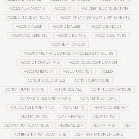
ACCÈS AUX VACCINS
ACCIDENT
ACCIDENT DE CIRCULATION
ACCIDENTS DE LA ROUTE
ACCOR ARENA CONCERT SIDIKI DIABATÉ
ACCORD ALGER
ACCORD D’ALGER
ACCORD D'ALGER
ACCORD DE DÉFENSE
ACCORD DE PAIX
ACCORD DE PARIS
ACCORD FINANCIER
ACCORD MILITAIRE DU NIGER AVEC LES ETATS-UNIS
ACCORD POUR LA PAIX
ACCORDS DE COOPÉRATION
ACCOUCHEMENT
ACCULTURATION
ACLED
ACTEURS CULTURELS
ACTION CLIMATIQUE
ACTION HUMANITAIRE
ACTION SOCIALE
ACTIVITÉ ÉCONOMIQUE
ACTUALITÉ DES OPÉRATIONS
ACTUALITÉ SÉNÉGAL
ACTUALITÉS BRULANTES
ACTUALITTÉ
ADAMA COULIBALY
ADAMA DIARRA
ADAMA FOMBA
ADAPTATION
ADAPTATION CLIMATIQUE
ADDIS-ABEBA
ADEMA-PASJ
ADM
ADMINISTRATION DOUANIÈRE
ADMINISTRATION EN LIGNE