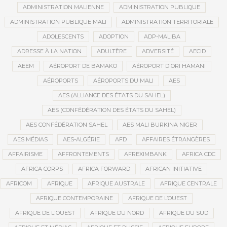
ADMINISTRATION MALIENNE
ADMINISTRATION PUBLIQUE
ADMINISTRATION PUBLIQUE MALI
ADMINISTRATION TERRITORIALE
ADOLESCENTS
ADOPTION
ADP-MALIBA
ADRESSE À LA NATION
ADULTÈRE
ADVERSITÉ
AECID
AEEM
AÉROPORT DE BAMAKO
AÉROPORT DIORI HAMANI
AÉROPORTS
AÉROPORTS DU MALI
AES
AES (ALLIANCE DES ÉTATS DU SAHEL)
AES (CONFÉDÉRATION DES ÉTATS DU SAHEL)
AES CONFÉDÉRATION SAHEL
AES MALI BURKINA NIGER
AES MÉDIAS
AES-ALGÉRIE
AFD
AFFAIRES ÉTRANGÈRES
AFFAIRISME
AFFRONTEMENTS
AFREXIMBANK
AFRICA CDC
AFRICA CORPS
AFRICA FORWARD
AFRICAN INITIATIVE
AFRICOM
AFRIQUE
AFRIQUE AUSTRALE
AFRIQUE CENTRALE
AFRIQUE CONTEMPORAINE
AFRIQUE DE L’OUEST
AFRIQUE DE L'OUEST
AFRIQUE DU NORD
AFRIQUE DU SUD