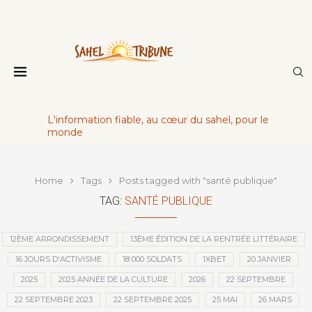
L'information fiable, au cœur du sahel, pour le
monde
Home
Tags
Posts tagged with "santé publique"
TAG:
SANTÉ PUBLIQUE
12ÈME ARRONDISSEMENT
13ÈME ÉDITION DE LA RENTRÉE LITTÉRAIRE
16 JOURS D'ACTIVISME
18 000 SOLDATS
1XBET
20 JANVIER
2025
2025 ANNÉE DE LA CULTURE
2026
22 SEPTEMBRE
22 SEPTEMBRE 2023
22 SEPTEMBRE 2025
25 MAI
26 MARS