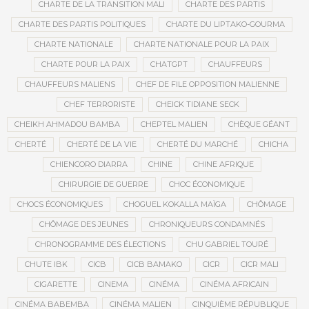
CHARTE DE LA TRANSITION MALI
CHARTE DES PARTIS
CHARTE DES PARTIS POLITIQUES
CHARTE DU LIPTAKO-GOURMA
CHARTE NATIONALE
CHARTE NATIONALE POUR LA PAIX
CHARTE POUR LA PAIX
CHATGPT
CHAUFFEURS
CHAUFFEURS MALIENS
CHEF DE FILE OPPOSITION MALIENNE
CHEF TERRORISTE
CHEICK TIDIANE SECK
CHEIKH AHMADOU BAMBA
CHEPTEL MALIEN
CHÈQUE GÉANT
CHERTÉ
CHERTÉ DE LA VIE
CHERTÉ DU MARCHÉ
CHICHA
CHIENCORO DIARRA
CHINE
CHINE AFRIQUE
CHIRURGIE DE GUERRE
CHOC ÉCONOMIQUE
CHOCS ÉCONOMIQUES
CHOGUEL KOKALLA MAÏGA
CHÔMAGE
CHÔMAGE DES JEUNES
CHRONIQUEURS CONDAMNÉS
CHRONOGRAMME DES ÉLECTIONS
CHU GABRIEL TOURÉ
CHUTE IBK
CICB
CICB BAMAKO
CICR
CICR MALI
CIGARETTE
CINEMA
CINÉMA
CINÉMA AFRICAIN
CINÉMA BABEMBA
CINÉMA MALIEN
CINQUIÈME RÉPUBLIQUE