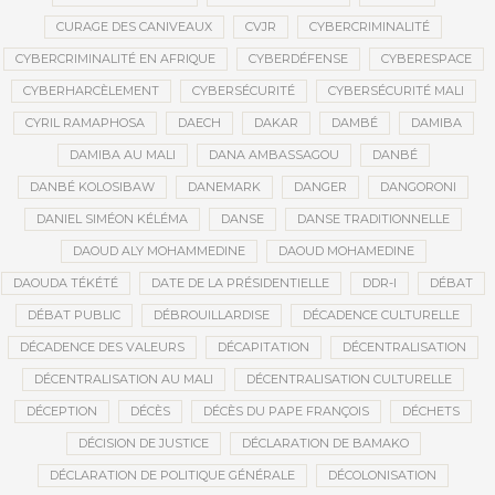
CURAGE DES CANIVEAUX
CVJR
CYBERCRIMINALITÉ
CYBERCRIMINALITÉ EN AFRIQUE
CYBERDÉFENSE
CYBERESPACE
CYBERHARCÈLEMENT
CYBERSÉCURITÉ
CYBERSÉCURITÉ MALI
CYRIL RAMAPHOSA
DAECH
DAKAR
DAMBÉ
DAMIBA
DAMIBA AU MALI
DANA AMBASSAGOU
DANBÉ
DANBÉ KOLOSIBAW
DANEMARK
DANGER
DANGORONI
DANIEL SIMÉON KÉLÉMA
DANSE
DANSE TRADITIONNELLE
DAOUD ALY MOHAMMEDINE
DAOUD MOHAMEDINE
DAOUDA TÉKÉTÉ
DATE DE LA PRÉSIDENTIELLE
DDR-I
DÉBAT
DÉBAT PUBLIC
DÉBROUILLARDISE
DÉCADENCE CULTURELLE
DÉCADENCE DES VALEURS
DÉCAPITATION
DÉCENTRALISATION
DÉCENTRALISATION AU MALI
DÉCENTRALISATION CULTURELLE
DÉCEPTION
DÉCÈS
DÉCÈS DU PAPE FRANÇOIS
DÉCHETS
DÉCISION DE JUSTICE
DÉCLARATION DE BAMAKO
DÉCLARATION DE POLITIQUE GÉNÉRALE
DÉCOLONISATION