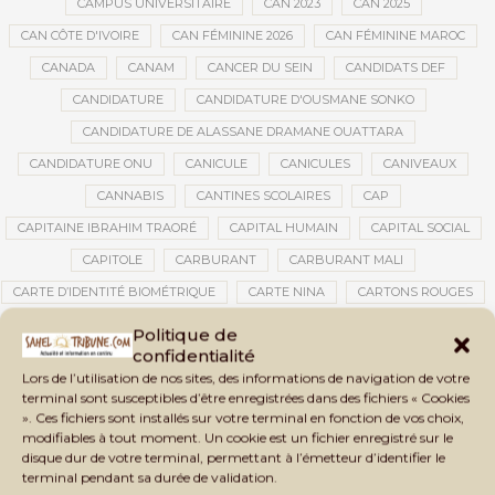
CAMPUS UNIVERSITAIRE
CAN 2023
CAN 2025
CAN CÔTE D'IVOIRE
CAN FÉMININE 2026
CAN FÉMININE MAROC
CANADA
CANAM
CANCER DU SEIN
CANDIDATS DEF
CANDIDATURE
CANDIDATURE D'OUSMANE SONKO
CANDIDATURE DE ALASSANE DRAMANE OUATTARA
CANDIDATURE ONU
CANICULE
CANICULES
CANIVEAUX
CANNABIS
CANTINES SCOLAIRES
CAP
CAPITAINE IBRAHIM TRAORÉ
CAPITAL HUMAIN
CAPITAL SOCIAL
CAPITOLE
CARBURANT
CARBURANT MALI
CARTE D’IDENTITÉ BIOMÉTRIQUE
CARTE NINA
CARTONS ROUGES
CASABLANCA
CATASTROPHE
CATASTROPHE NATURELLE
Politique de
confidentialité
CATASTROPHES CLIMATIQUES
CATASTROPHES NATURELLES
Lors de l’utilisation de nos sites, des informations de navigation de votre
CAUTION 10 000 DOLLARS
CAUTION DE VISA
CDAT
CECOGEC
terminal sont susceptibles d’être enregistrées dans des fichiers « Cookies
». Ces fichiers sont installés sur votre terminal en fonction de vos choix,
CÉDÉAO
CEDEAO
CEI
CÉLÉBRATION NATIONALE
CEMAC
modifiables à tout moment. Un cookie est un fichier enregistré sur le
CEMAPI
CEN-SNESUP
CENOU
CENSURE
disque dur de votre terminal, permettant à l’émetteur d’identifier le
terminal pendant sa durée de validation.
CENTRAFRIQUE
CENTRALE SOLAIRE