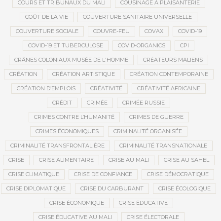
COURS ET TRIBUNAUX DU MALI
COUSINAGE À PLAISANTERIE
COÛT DE LA VIE
COUVERTURE SANITAIRE UNIVERSELLE
COUVERTURE SOCIALE
COUVRE-FEU
COVAX
COVID-19
COVID-19 ET TUBERCULOSE
COVID-ORGANICS
CPI
CRÂNES COLONIAUX MUSÉE DE L'HOMME
CRÉATEURS MALIENS
CRÉATION
CRÉATION ARTISTIQUE
CRÉATION CONTEMPORAINE
CRÉATION D’EMPLOIS
CRÉATIVITÉ
CRÉATIVITÉ AFRICAINE
CRÉDIT
CRIMÉE
CRIMÉE RUSSIE
CRIMES CONTRE L’HUMANITÉ
CRIMES DE GUERRE
CRIMES ÉCONOMIQUES
CRIMINALITÉ ORGANISÉE
CRIMINALITÉ TRANSFRONTALIÈRE
CRIMINALITÉ TRANSNATIONALE
CRISE
CRISE ALIMENTAIRE
CRISE AU MALI
CRISE AU SAHEL
CRISE CLIMATIQUE
CRISE DE CONFIANCE
CRISE DÉMOCRATIQUE
CRISE DIPLOMATIQUE
CRISE DU CARBURANT
CRISE ÉCOLOGIQUE
CRISE ÉCONOMIQUE
CRISE ÉDUCATIVE
CRISE ÉDUCATIVE AU MALI
CRISE ÉLECTORALE