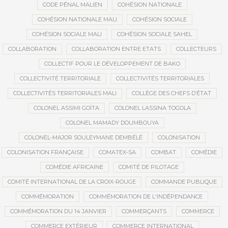
CODE PÉNAL MALIEN
COHÉSION NATIONALE
COHÉSION NATIONALE MALI
COHÉSION SOCIALE
COHÉSION SOCIALE MALI
COHÉSION SOCIALE SAHEL
COLLABORATION
COLLABORATION ENTRE ETATS
COLLECTEURS
COLLECTIF POUR LE DÉVELOPPEMENT DE BAKO
COLLECTIVITÉ TERRITORIALE
COLLECTIVITÉS TERRITORIALES
COLLECTIVITÉS TERRITORIALES MALI
COLLÈGE DES CHEFS D’ÉTAT
COLONEL ASSIMI GOÏTA
COLONEL LASSINA TOGOLA
COLONEL MAMADY DOUMBOUYA
COLONEL-MAJOR SOULEYMANE DEMBÉLÉ
COLONISATION
COLONISATION FRANÇAISE
COMATEX-SA
COMBAT
COMÉDIE
COMÉDIE AFRICAINE
COMITÉ DE PILOTAGE
COMITÉ INTERNATIONAL DE LA CROIX-ROUGE
COMMANDE PUBLIQUE
COMMÉMORATION
COMMÉMORATION DE L'INDÉPENDANCE
COMMÉMORATION DU 14 JANVIER
COMMERÇANTS
COMMERCE
COMMERCE EXTÉRIEUR
COMMERCE INTERNATIONAL