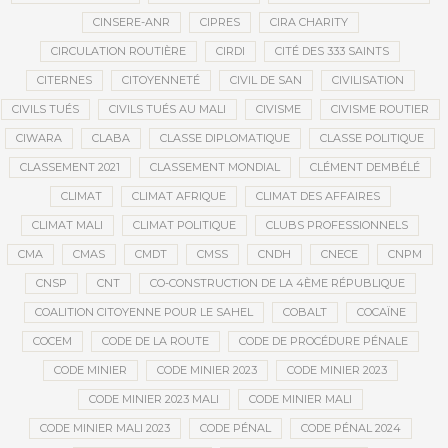
CINSERE-ANR
CIPRES
CIRA CHARITY
CIRCULATION ROUTIÈRE
CIRDI
CITÉ DES 333 SAINTS
CITERNES
CITOYENNETÉ
CIVIL DE SAN
CIVILISATION
CIVILS TUÉS
CIVILS TUÉS AU MALI
CIVISME
CIVISME ROUTIER
CIWARA
CLABA
CLASSE DIPLOMATIQUE
CLASSE POLITIQUE
CLASSEMENT 2021
CLASSEMENT MONDIAL
CLÉMENT DEMBÉLÉ
CLIMAT
CLIMAT AFRIQUE
CLIMAT DES AFFAIRES
CLIMAT MALI
CLIMAT POLITIQUE
CLUBS PROFESSIONNELS
CMA
CMAS
CMDT
CMSS
CNDH
CNECE
CNPM
CNSP
CNT
CO-CONSTRUCTION DE LA 4ÈME RÉPUBLIQUE
COALITION CITOYENNE POUR LE SAHEL
COBALT
COCAÏNE
COCEM
CODE DE LA ROUTE
CODE DE PROCÉDURE PÉNALE
CODE MINIER
CODE MINIER 2023
CODE MINIER 2023
CODE MINIER 2023 MALI
CODE MINIER MALI
CODE MINIER MALI 2023
CODE PÉNAL
CODE PÉNAL 2024