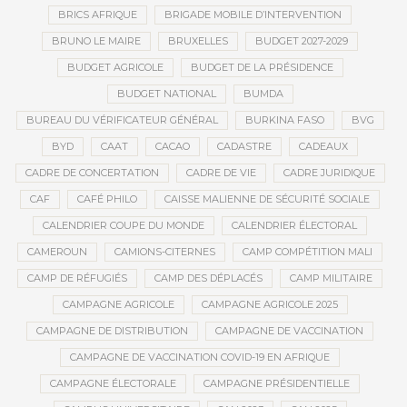
BRICS AFRIQUE
BRIGADE MOBILE D’INTERVENTION
BRUNO LE MAIRE
BRUXELLES
BUDGET 2027-2029
BUDGET AGRICOLE
BUDGET DE LA PRÉSIDENCE
BUDGET NATIONAL
BUMDA
BUREAU DU VÉRIFICATEUR GÉNÉRAL
BURKINA FASO
BVG
BYD
CAAT
CACAO
CADASTRE
CADEAUX
CADRE DE CONCERTATION
CADRE DE VIE
CADRE JURIDIQUE
CAF
CAFÉ PHILO
CAISSE MALIENNE DE SÉCURITÉ SOCIALE
CALENDRIER COUPE DU MONDE
CALENDRIER ÉLECTORAL
CAMEROUN
CAMIONS-CITERNES
CAMP COMPÉTITION MALI
CAMP DE RÉFUGIÉS
CAMP DES DÉPLACÉS
CAMP MILITAIRE
CAMPAGNE AGRICOLE
CAMPAGNE AGRICOLE 2025
CAMPAGNE DE DISTRIBUTION
CAMPAGNE DE VACCINATION
CAMPAGNE DE VACCINATION COVID-19 EN AFRIQUE
CAMPAGNE ÉLECTORALE
CAMPAGNE PRÉSIDENTIELLE