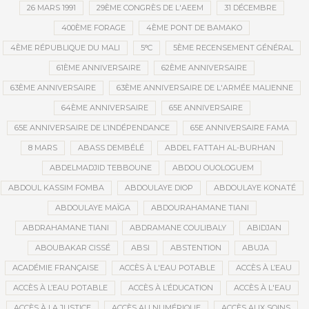
26 MARS 1991
29ÈME CONGRÈS DE L'AEEM
31 DÉCEMBRE
400ÈME FORAGE
4ÈME PONT DE BAMAKO
4ÈME RÉPUBLIQUE DU MALI
5°C
5ÈME RECENSEMENT GÉNÉRAL
61ÈME ANNIVERSAIRE
62ÈME ANNIVERSAIRE
63ÈME ANNIVERSAIRE
63ÈME ANNIVERSAIRE DE L'ARMÉE MALIENNE
64ÈME ANNIVERSAIRE
65E ANNIVERSAIRE
65E ANNIVERSAIRE DE L’INDÉPENDANCE
65E ANNIVERSAIRE FAMA
8 MARS
ABASS DEMBÉLÉ
ABDEL FATTAH AL-BURHAN
ABDELMADJID TEBBOUNE
ABDOU OUOLOGUEM
ABDOUL KASSIM FOMBA
ABDOULAYE DIOP
ABDOULAYE KONATÉ
ABDOULAYE MAÏGA
ABDOURAHAMANE TIANI
ABDRAHAMANE TIANI
ABDRAMANE COULIBALY
ABIDJAN
ABOUBAKAR CISSÉ
ABSI
ABSTENTION
ABUJA
ACADÉMIE FRANÇAISE
ACCÈS À L'EAU POTABLE
ACCÈS À L’EAU
ACCÈS À L’EAU POTABLE
ACCÈS À L’ÉDUCATION
ACCÈS À L'EAU
ACCÈS À LA JUSTICE
ACCÈS AU NUMÉRIQUE
ACCÈS AUX SOINS