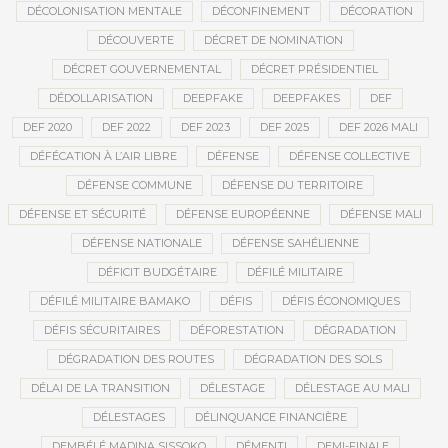
DÉCOLONISATION MENTALE
DÉCONFINEMENT
DÉCORATION
DÉCOUVERTE
DÉCRET DE NOMINATION
DÉCRET GOUVERNEMENTAL
DÉCRET PRÉSIDENTIEL
DÉDOLLARISATION
DEEPFAKE
DEEPFAKES
DEF
DEF 2020
DEF 2022
DEF 2023
DEF 2025
DEF 2026 MALI
DÉFÉCATION À L’AIR LIBRE
DÉFENSE
DÉFENSE COLLECTIVE
DÉFENSE COMMUNE
DÉFENSE DU TERRITOIRE
DÉFENSE ET SÉCURITÉ
DÉFENSE EUROPÉENNE
DÉFENSE MALI
DÉFENSE NATIONALE
DÉFENSE SAHÉLIENNE
DÉFICIT BUDGÉTAIRE
DÉFILÉ MILITAIRE
DÉFILÉ MILITAIRE BAMAKO
DÉFIS
DÉFIS ÉCONOMIQUES
DÉFIS SÉCURITAIRES
DÉFORESTATION
DÉGRADATION
DÉGRADATION DES ROUTES
DÉGRADATION DES SOLS
DÉLAI DE LA TRANSITION
DÉLESTAGE
DÉLESTAGE AU MALI
DÉLESTAGES
DÉLINQUANCE FINANCIÈRE
DEMBÉLÉ MADINA SISSOKO
DÉMENTI
DEMI-FINALE