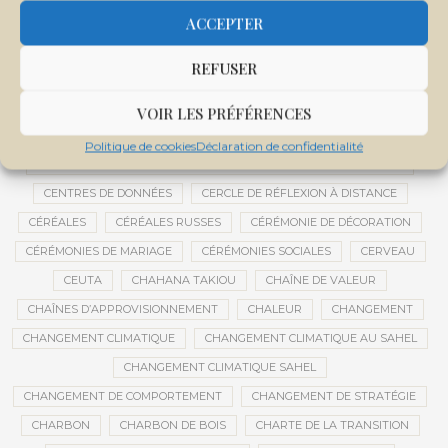
CENTRALE SOLAIRE DE SANANKOROBA
CENTRALES SOLAIRES
ACCEPTER
CENTRE D'INTELLIGENCE ARTIFICIELLE
REFUSER
CENTRE DE SANTÉ COMMUNAUTAIRE
CENTRE DU MALI
CENTRE INTERNATIONAL DE CONFÉRENCES DE BAMAKO
VOIR LES PRÉFÉRENCES
CENTRE MALI
Politique de cookies
Déclaration de confidentialité
CENTRE NATIONAL DES EXAMENS ET CONCOURS DE L’ÉDUCATION
CENTRES DE DONNÉES
CERCLE DE RÉFLEXION À DISTANCE
CÉRÉALES
CÉRÉALES RUSSES
CÉRÉMONIE DE DÉCORATION
CÉRÉMONIES DE MARIAGE
CÉRÉMONIES SOCIALES
CERVEAU
CEUTA
CHAHANA TAKIOU
CHAÎNE DE VALEUR
CHAÎNES D’APPROVISIONNEMENT
CHALEUR
CHANGEMENT
CHANGEMENT CLIMATIQUE
CHANGEMENT CLIMATIQUE AU SAHEL
CHANGEMENT CLIMATIQUE SAHEL
CHANGEMENT DE COMPORTEMENT
CHANGEMENT DE STRATÉGIE
CHARBON
CHARBON DE BOIS
CHARTE DE LA TRANSITION