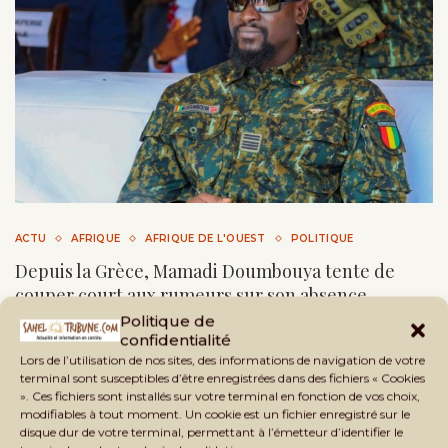
ACTU
AFRIQUE
AFRIQUE DE L'OUEST
POLITIQUE
Depuis la Grèce, Mamadi Doumbouya tente de
couper court aux rumeurs sur son absence
Politique de
by
Sahel Tribune
6 août 2026
4 minutes read
confidentialité
Lors de l’utilisation de nos sites, des informations de navigation de votre
Depuis un yacht en Grèce, Mamadi Doumbouya assure que
terminal sont susceptibles d’être enregistrées dans des fichiers « Cookies
« la Guinée avance ». Un message qui ne …
». Ces fichiers sont installés sur votre terminal en fonction de vos choix,
modifiables à tout moment. Un cookie est un fichier enregistré sur le
disque dur de votre terminal, permettant à l’émetteur d’identifier le