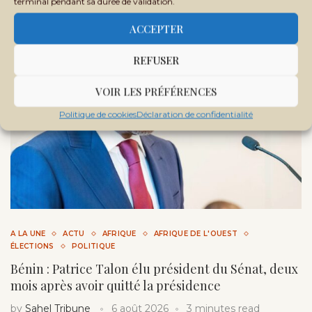
terminal pendant sa durée de validation.
ACCEPTER
★
PREMIUM
REFUSER
VOIR LES PRÉFÉRENCES
Politique de cookies
Déclaration de confidentialité
A LA UNE
ACTU
AFRIQUE
AFRIQUE DE L'OUEST
ÉLECTIONS
POLITIQUE
Bénin : Patrice Talon élu président du Sénat, deux
mois après avoir quitté la présidence
by
Sahel Tribune
6 août 2026
3 minutes read