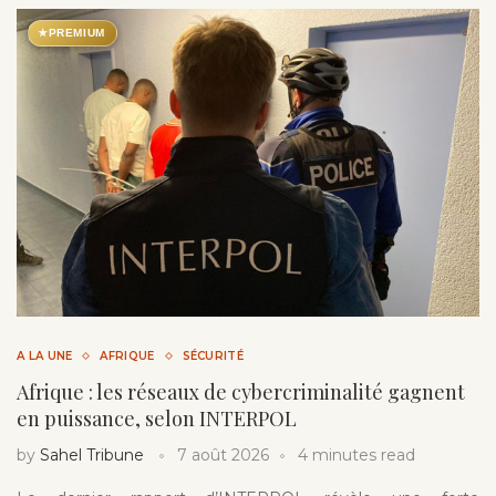
★
PREMIUM
A LA UNE
AFRIQUE
SÉCURITÉ
Afrique : les réseaux de cybercriminalité gagnent
en puissance, selon INTERPOL
by
Sahel Tribune
7 août 2026
4 minutes read