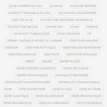
COUR SUPRÊME DU MALI
COURAGE
COURS DE SOUTIEN
COURS ET TRIBUNAUX DU MALI
COUSINAGE À PLAISANTERIE
COÛT DE LA VIE
COUVERTURE SANITAIRE UNIVERSELLE
COUVERTURE SOCIALE
COUVRE-FEU
COVAX
COVID-19
COVID-19 ET TUBERCULOSE
COVID-ORGANICS
CPI
CRÂNES COLONIAUX MUSÉE DE L'HOMME
CRÉATEURS MALIENS
CRÉATION
CRÉATION ARTISTIQUE
CRÉATION CONTEMPORAINE
CRÉATION D’EMPLOIS
CRÉATIVITÉ
CRÉATIVITÉ AFRICAINE
CRÉDIT
CRIMÉE
CRIMÉE RUSSIE
CRIMES CONTRE L’HUMANITÉ
CRIMES DE GUERRE
CRIMES ÉCONOMIQUES
CRIMINALITÉ ORGANISÉE
CRIMINALITÉ TRANSFRONTALIÈRE
CRIMINALITÉ TRANSNATIONALE
CRISE
CRISE ALIMENTAIRE
CRISE AU MALI
CRISE AU SAHEL
CRISE CLIMATIQUE
CRISE DE CONFIANCE
CRISE DÉMOCRATIQUE
CRISE DIPLOMATIQUE
CRISE DU CARBURANT
CRISE ÉCOLOGIQUE