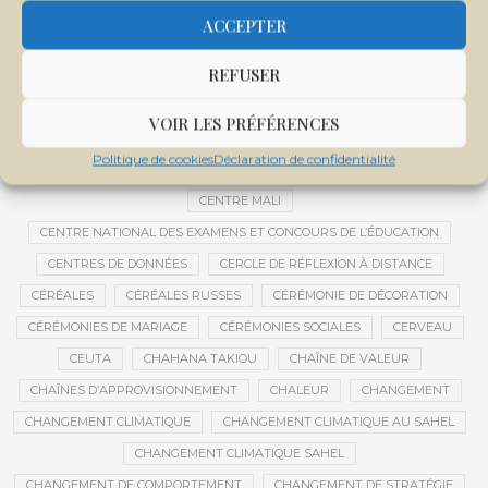
CEMAPI
CEN-SNESUP
CENOU
CENSURE
ACCEPTER
CENTRAFRIQUE
CENTRALE SOLAIRE
REFUSER
CENTRALE SOLAIRE DE SANANKOROBA
CENTRALES SOLAIRES
CENTRE D'INTELLIGENCE ARTIFICIELLE
VOIR LES PRÉFÉRENCES
CENTRE DE SANTÉ COMMUNAUTAIRE
CENTRE DU MALI
Politique de cookies
Déclaration de confidentialité
CENTRE INTERNATIONAL DE CONFÉRENCES DE BAMAKO
CENTRE MALI
CENTRE NATIONAL DES EXAMENS ET CONCOURS DE L’ÉDUCATION
CENTRES DE DONNÉES
CERCLE DE RÉFLEXION À DISTANCE
CÉRÉALES
CÉRÉALES RUSSES
CÉRÉMONIE DE DÉCORATION
CÉRÉMONIES DE MARIAGE
CÉRÉMONIES SOCIALES
CERVEAU
CEUTA
CHAHANA TAKIOU
CHAÎNE DE VALEUR
CHAÎNES D’APPROVISIONNEMENT
CHALEUR
CHANGEMENT
CHANGEMENT CLIMATIQUE
CHANGEMENT CLIMATIQUE AU SAHEL
CHANGEMENT CLIMATIQUE SAHEL
CHANGEMENT DE COMPORTEMENT
CHANGEMENT DE STRATÉGIE