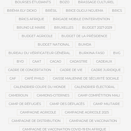
BOURSES ÉTUDIANTS
BOZO
BRASSAGE CULTUREL
BRÉMA ELY DICKO
BRÉSIL
BRICE OLIGUI NGUEMA
BRICS
BRICS AFRIQUE
BRIGADE MOBILE D’INTERVENTION
BRUNO LE MAIRE
BRUXELLES
BUDGET 2027-2029
BUDGET AGRICOLE
BUDGET DE LA PRÉSIDENCE
BUDGET NATIONAL
BUMDA
BUREAU DU VÉRIFICATEUR GÉNÉRAL
BURKINA FASO
BVG
BYD
CAAT
CACAO
CADASTRE
CADEAUX
CADRE DE CONCERTATION
CADRE DE VIE
CADRE JURIDIQUE
CAF
CAFÉ PHILO
CAISSE MALIENNE DE SÉCURITÉ SOCIALE
CALENDRIER COUPE DU MONDE
CALENDRIER ÉLECTORAL
CAMEROUN
CAMIONS-CITERNES
CAMP COMPÉTITION MALI
CAMP DE RÉFUGIÉS
CAMP DES DÉPLACÉS
CAMP MILITAIRE
CAMPAGNE AGRICOLE
CAMPAGNE AGRICOLE 2025
CAMPAGNE DE DISTRIBUTION
CAMPAGNE DE VACCINATION
CAMPAGNE DE VACCINATION COVID-19 EN AFRIQUE