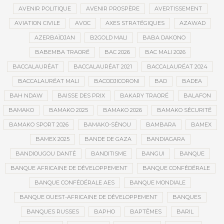
AVENIR POLITIQUE
AVENIR PROSPÈRE
AVERTISSEMENT
AVIATION CIVILE
AVOC
AXES STRATÉGIQUES
AZAWAD
AZERBAÏDJAN
B2GOLD MALI
BABA DAKONO
BABEMBA TRAORÉ
BAC 2026
BAC MALI 2026
BACCALAURÉAT
BACCALAURÉAT 2021
BACCALAURÉAT 2024
BACCALAURÉAT MALI
BACODJICORONI
BAD
BADEA
BAH NDAW
BAISSE DES PRIX
BAKARY TRAORÉ
BALAFON
BAMAKO
BAMAKO 2025
BAMAKO 2026
BAMAKO SÉCURITÉ
BAMAKO SPORT 2026
BAMAKO-SÉNOU
BAMBARA
BAMEX
BAMEX 2025
BANDE DE GAZA
BANDIAGARA
BANDIOUGOU DANTÉ
BANDITISME
BANGUI
BANQUE
BANQUE AFRICAINE DE DÉVELOPPEMENT
BANQUE CONFÉDÉRALE
BANQUE CONFÉDÉRALE AES
BANQUE MONDIALE
BANQUE OUEST-AFRICAINE DE DÉVELOPPEMENT
BANQUES
BANQUES RUSSES
BAPHO
BAPTÊMES
BARIL