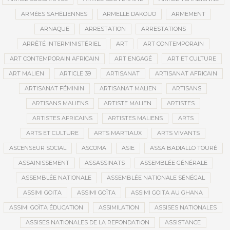
ARMÉES SAHÉLIENNES
ARMELLE DAKOUO
ARMEMENT
ARNAQUE
ARRESTATION
ARRESTATIONS
ARRÊTÉ INTERMINISTÉRIEL
ART
ART CONTEMPORAIN
ART CONTEMPORAIN AFRICAIN
ART ENGAGÉ
ART ET CULTURE
ART MALIEN
ARTICLE 39
ARTISANAT
ARTISANAT AFRICAIN
ARTISANAT FÉMININ
ARTISANAT MALIEN
ARTISANS
ARTISANS MALIENS
ARTISTE MALIEN
ARTISTES
ARTISTES AFRICAINS
ARTISTES MALIENS
ARTS
ARTS ET CULTURE
ARTS MARTIAUX
ARTS VIVANTS
ASCENSEUR SOCIAL
ASCOMA
ASIE
ASSA BADIALLO TOURÉ
ASSAINISSEMENT
ASSASSINATS
ASSEMBLÉE GÉNÉRALE
ASSEMBLÉE NATIONALE
ASSEMBLÉE NATIONALE SÉNÉGAL
ASSIMI GOITA
ASSIMI GOÏTA
ASSIMI GOITA AU GHANA
ASSIMI GOÏTA ÉDUCATION
ASSIMILATION
ASSISES NATIONALES
ASSISES NATIONALES DE LA REFONDATION
ASSISTANCE