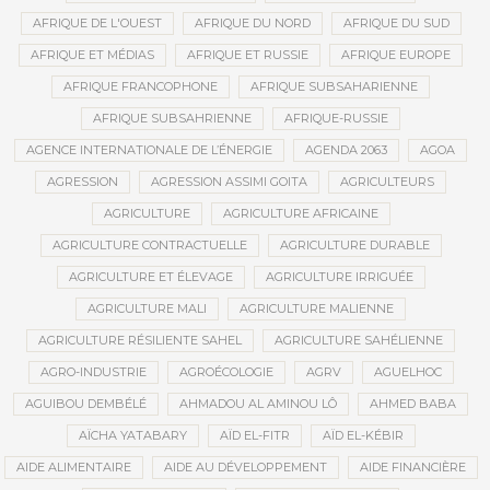
AFRIQUE DE L'OUEST
AFRIQUE DU NORD
AFRIQUE DU SUD
AFRIQUE ET MÉDIAS
AFRIQUE ET RUSSIE
AFRIQUE EUROPE
AFRIQUE FRANCOPHONE
AFRIQUE SUBSAHARIENNE
AFRIQUE SUBSAHRIENNE
AFRIQUE-RUSSIE
AGENCE INTERNATIONALE DE L’ÉNERGIE
AGENDA 2063
AGOA
AGRESSION
AGRESSION ASSIMI GOITA
AGRICULTEURS
AGRICULTURE
AGRICULTURE AFRICAINE
AGRICULTURE CONTRACTUELLE
AGRICULTURE DURABLE
AGRICULTURE ET ÉLEVAGE
AGRICULTURE IRRIGUÉE
AGRICULTURE MALI
AGRICULTURE MALIENNE
AGRICULTURE RÉSILIENTE SAHEL
AGRICULTURE SAHÉLIENNE
AGRO-INDUSTRIE
AGROÉCOLOGIE
AGRV
AGUELHOC
AGUIBOU DEMBÉLÉ
AHMADOU AL AMINOU LÔ
AHMED BABA
AÏCHA YATABARY
AÏD EL-FITR
AÏD EL-KÉBIR
AIDE ALIMENTAIRE
AIDE AU DÉVELOPPEMENT
AIDE FINANCIÈRE