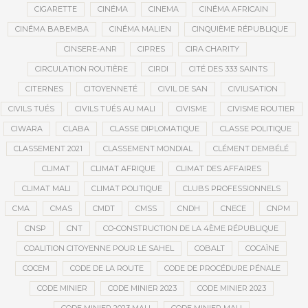
CIGARETTE
CINÉMA
CINEMA
CINÉMA AFRICAIN
CINÉMA BABEMBA
CINÉMA MALIEN
CINQUIÈME RÉPUBLIQUE
CINSERE-ANR
CIPRES
CIRA CHARITY
CIRCULATION ROUTIÈRE
CIRDI
CITÉ DES 333 SAINTS
CITERNES
CITOYENNETÉ
CIVIL DE SAN
CIVILISATION
CIVILS TUÉS
CIVILS TUÉS AU MALI
CIVISME
CIVISME ROUTIER
CIWARA
CLABA
CLASSE DIPLOMATIQUE
CLASSE POLITIQUE
CLASSEMENT 2021
CLASSEMENT MONDIAL
CLÉMENT DEMBÉLÉ
CLIMAT
CLIMAT AFRIQUE
CLIMAT DES AFFAIRES
CLIMAT MALI
CLIMAT POLITIQUE
CLUBS PROFESSIONNELS
CMA
CMAS
CMDT
CMSS
CNDH
CNECE
CNPM
CNSP
CNT
CO-CONSTRUCTION DE LA 4ÈME RÉPUBLIQUE
COALITION CITOYENNE POUR LE SAHEL
COBALT
COCAÏNE
COCEM
CODE DE LA ROUTE
CODE DE PROCÉDURE PÉNALE
CODE MINIER
CODE MINIER 2023
CODE MINIER 2023