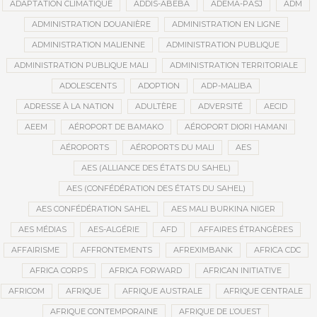
ADAPTATION CLIMATIQUE
ADDIS-ABEBA
ADEMA-PASJ
ADM
ADMINISTRATION DOUANIÈRE
ADMINISTRATION EN LIGNE
ADMINISTRATION MALIENNE
ADMINISTRATION PUBLIQUE
ADMINISTRATION PUBLIQUE MALI
ADMINISTRATION TERRITORIALE
ADOLESCENTS
ADOPTION
ADP-MALIBA
ADRESSE À LA NATION
ADULTÈRE
ADVERSITÉ
AECID
AEEM
AÉROPORT DE BAMAKO
AÉROPORT DIORI HAMANI
AÉROPORTS
AÉROPORTS DU MALI
AES
AES (ALLIANCE DES ÉTATS DU SAHEL)
AES (CONFÉDÉRATION DES ÉTATS DU SAHEL)
AES CONFÉDÉRATION SAHEL
AES MALI BURKINA NIGER
AES MÉDIAS
AES-ALGÉRIE
AFD
AFFAIRES ÉTRANGÈRES
AFFAIRISME
AFFRONTEMENTS
AFREXIMBANK
AFRICA CDC
AFRICA CORPS
AFRICA FORWARD
AFRICAN INITIATIVE
AFRICOM
AFRIQUE
AFRIQUE AUSTRALE
AFRIQUE CENTRALE
AFRIQUE CONTEMPORAINE
AFRIQUE DE L’OUEST