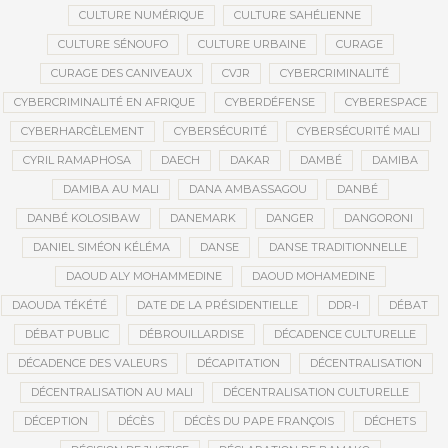
CULTURE NUMÉRIQUE
CULTURE SAHÉLIENNE
CULTURE SÉNOUFO
CULTURE URBAINE
CURAGE
CURAGE DES CANIVEAUX
CVJR
CYBERCRIMINALITÉ
CYBERCRIMINALITÉ EN AFRIQUE
CYBERDÉFENSE
CYBERESPACE
CYBERHARCÈLEMENT
CYBERSÉCURITÉ
CYBERSÉCURITÉ MALI
CYRIL RAMAPHOSA
DAECH
DAKAR
DAMBÉ
DAMIBA
DAMIBA AU MALI
DANA AMBASSAGOU
DANBÉ
DANBÉ KOLOSIBAW
DANEMARK
DANGER
DANGORONI
DANIEL SIMÉON KÉLÉMA
DANSE
DANSE TRADITIONNELLE
DAOUD ALY MOHAMMEDINE
DAOUD MOHAMEDINE
DAOUDA TÉKÉTÉ
DATE DE LA PRÉSIDENTIELLE
DDR-I
DÉBAT
DÉBAT PUBLIC
DÉBROUILLARDISE
DÉCADENCE CULTURELLE
DÉCADENCE DES VALEURS
DÉCAPITATION
DÉCENTRALISATION
DÉCENTRALISATION AU MALI
DÉCENTRALISATION CULTURELLE
DÉCEPTION
DÉCÈS
DÉCÈS DU PAPE FRANÇOIS
DÉCHETS