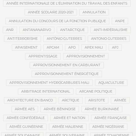
ANNÉE INTERNATIONALE DE L'ÉLIMINATION DU TRAVAIL DES ENFANTS
ANNÉE SCOLAIRE 2020-2021
ANNULATION
ANNULATION DU CONCOURS DE LA FONCTION PUBLIQUE
ANPE
ANR
ANTANANARIVO
ANTARCTIQUE
ANTI-IMPÉRIALISME
ANTITERRORISME
ANTÓNIO GUTERRES
ANTONIO GUTERRES
APAISEMENT
APCAM
APD
APEX MALI
APJ
APPRENTISSAGE
APPROVISIONNEMENT
APPROVISIONNEMENT EN CARBURANT
APPROVISIONNEMENT ÉNERGÉTIQUE
APPROVISIONNEMENT HYDROCARBURES MALI
AQUACULTURE
ARBITRAGE INTERNATIONAL
ARCANE POLITIQUE
ARCHITECTURE EN BANCO
ARCTIQUE
ARISTOTE
ARMÉE
ARMÉE AES
ARMÉE BÉNINOISE
ARMÉE BURKINABÉ
ARMÉE CONFÉDÉRALE
ARMÉE ET NATION
ARMÉE FRANÇAISE
ARMÉE GUINÉENNE
ARMÉE MALIENNE
ARMÉE NIGÉRIANE
ARMÉE SOUDANAISE
ARMÉE SOUVERAINE
ARMÉE TCHADIENNE