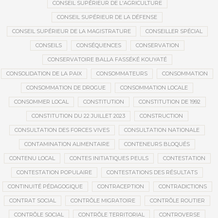
CONSEIL SUPÉRIEUR DE L'AGRICULTURE
CONSEIL SUPÉRIEUR DE LA DÉFENSE
CONSEIL SUPÉRIEUR DE LA MAGISTRATURE
CONSEILLER SPÉCIAL
CONSEILS
CONSÉQUENCES
CONSERVATION
CONSERVATOIRE BALLA FASSÉKÉ KOUYATÉ
CONSOLIDATION DE LA PAIX
CONSOMMATEURS
CONSOMMATION
CONSOMMATION DE DROGUE
CONSOMMATION LOCALE
CONSOMMER LOCAL
CONSTITUTION
CONSTITUTION DE 1992
CONSTITUTION DU 22 JUILLET 2023
CONSTRUCTION
CONSULTATION DES FORCES VIVES
CONSULTATION NATIONALE
CONTAMINATION ALIMENTAIRE
CONTENEURS BLOQUÉS
CONTENU LOCAL
CONTES INITIATIQUES PEULS
CONTESTATION
CONTESTATION POPULAIRE
CONTESTATIONS DES RÉSULTATS
CONTINUITÉ PÉDAGOGIQUE
CONTRACEPTION
CONTRADICTIONS
CONTRAT SOCIAL
CONTRÔLE MIGRATOIRE
CONTRÔLE ROUTIER
CONTRÔLE SOCIAL
CONTRÔLE TERRITORIAL
CONTROVERSE