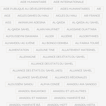
AIDE HUMANITAIRE
AIDE INTERNATIONALE
AIDE PUBLIQUE AU DÉVELOPPEMENT
AIDES HUMANITAIRES
AIE
AIGE
AIGLES DAMES DU MALI
AIGLES DU MALI
AIR FRANCE
AISS
AKINWUMI ADESINA
AL-QAÏDA
AL-QAÏDA AU SAHEL
AL-QAÏDA SAHEL
ALAIN MAUFINET
ALASSANE OUATTARA
ALFOUSSEYNI DIAWARA
ALGER
ALGÉRIE
ALGORITHMES
ALHAMDOU AG ILYÈNE
ALI BONGO ODIMBA
ALI FARKA TOURÉ
ALIMENTATION
ALIOUNE TINE
ALLAITEMENT MATERNEL
ALLEMAGNE
ALLIANCE DES ÉTATS DU SAHEL
ALLIANCE DES ETATS DU SAHEL
ALLIANCE DES ÉTATS DU SAHEL (AES)
ALLIANCE SAHEL
ALLIANCE SAHÉLIENNE
ALLIANCES RÉGIONALES
ALOUSSÉNI SANOU
ALPHA CONDÉ
AMADOU AYA SANOGO
AMADOU BAGAYOKO
AMADOU ET LES AUTRES
AMADOU ET MARIAM
AMADOU HAMPÂTÉ BÂ
AMADOU HAMPATÉ BÂ
AMADOU HOTT
AMADOU KEÏTA