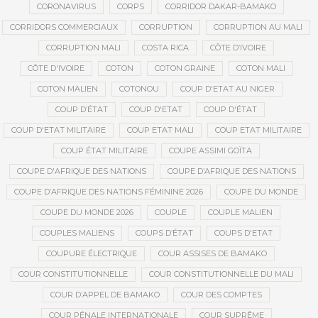
CORONAVIRUS
CORPS
CORRIDOR DAKAR-BAMAKO
CORRIDORS COMMERCIAUX
CORRUPTION
CORRUPTION AU MALI
CORRUPTION MALI
COSTA RICA
CÔTE D’IVOIRE
CÔTE D'IVOIRE
COTON
COTON GRAINE
COTON MALI
COTON MALIEN
COTONOU
COUP D'ETAT AU NIGER
COUP D’ÉTAT
COUP D'ETAT
COUP D'ÉTAT
COUP D'ETAT MILITAIRE
COUP ETAT MALI
COUP ETAT MILITAIRE
COUP ÉTAT MILITAIRE
COUPE ASSIMI GOÏTA
COUPE D'AFRIQUE DES NATIONS
COUPE D’AFRIQUE DES NATIONS
COUPE D’AFRIQUE DES NATIONS FÉMININE 2026
COUPE DU MONDE
COUPE DU MONDE 2026
COUPLE
COUPLE MALIEN
COUPLES MALIENS
COUPS D’ÉTAT
COUPS D'ETAT
COUPURE ÉLECTRIQUE
COUR ASSISES DE BAMAKO
COUR CONSTITUTIONNELLE
COUR CONSTITUTIONNELLE DU MALI
COUR D’APPEL DE BAMAKO
COUR DES COMPTES
COUR PÉNALE INTERNATIONALE
COUR SUPRÊME