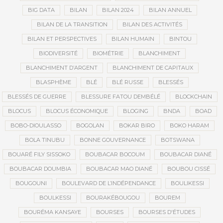
BIG DATA
BILAN
BILAN 2024
BILAN ANNUEL
BILAN DE LA TRANSITION
BILAN DES ACTIVITÉS
BILAN ET PERSPECTIVES
BILAN HUMAIN
BINTOU
BIODIVERSITÉ
BIOMÉTRIE
BLANCHIMENT
BLANCHIMENT D’ARGENT
BLANCHIMENT DE CAPITAUX
BLASPHÈME
BLÉ
BLÉ RUSSE
BLESSÉS
BLESSÉS DE GUERRE
BLESSURE FATOU DEMBÉLÉ
BLOCKCHAIN
BLOCUS
BLOCUS ÉCONOMIQUE
BLOGING
BNDA
BOAD
BOBO-DIOULASSO
BOGOLAN
BOKAR BIRO
BOKO HARAM
BOLA TINUBU
BONNE GOUVERNANCE
BOTSWANA
BOUARÉ FILY SISSOKO
BOUBACAR BOCOUM
BOUBACAR DIANÉ
BOUBACAR DOUMBIA
BOUBACAR MAO DIANÉ
BOUBOU CISSÉ
BOUGOUNI
BOULEVARD DE L’INDÉPENDANCE
BOULIKESSI
BOULKESSI
BOURAKÉBOUGOU
BOUREM
BOURÉMA KANSAYE
BOURSES
BOURSES D'ÉTUDES