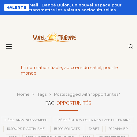
Mali : Danbé Bulon, un nouvel espace pour
ALERTE
transmettre les valeurs socioculturelles
L'information fiable, au cœur du sahel, pour le
monde
Home
Tags
Posts tagged with "opportunités"
TAG:
OPPORTUNITÉS
12ÈME ARRONDISSEMENT
13ÈME ÉDITION DE LA RENTRÉE LITTÉRAIRE
16 JOURS D'ACTIVISME
18 000 SOLDATS
1XBET
20 JANVIER