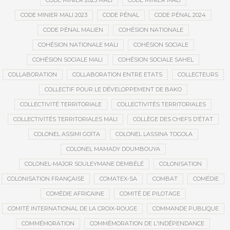
CODE MINIER 2023 MALI
CODE MINIER MALI
CODE MINIER MALI 2023
CODE PÉNAL
CODE PÉNAL 2024
CODE PÉNAL MALIEN
COHÉSION NATIONALE
COHÉSION NATIONALE MALI
COHÉSION SOCIALE
COHÉSION SOCIALE MALI
COHÉSION SOCIALE SAHEL
COLLABORATION
COLLABORATION ENTRE ETATS
COLLECTEURS
COLLECTIF POUR LE DÉVELOPPEMENT DE BAKO
COLLECTIVITÉ TERRITORIALE
COLLECTIVITÉS TERRITORIALES
COLLECTIVITÉS TERRITORIALES MALI
COLLÈGE DES CHEFS D’ÉTAT
COLONEL ASSIMI GOÏTA
COLONEL LASSINA TOGOLA
COLONEL MAMADY DOUMBOUYA
COLONEL-MAJOR SOULEYMANE DEMBÉLÉ
COLONISATION
COLONISATION FRANÇAISE
COMATEX-SA
COMBAT
COMÉDIE
COMÉDIE AFRICAINE
COMITÉ DE PILOTAGE
COMITÉ INTERNATIONAL DE LA CROIX-ROUGE
COMMANDE PUBLIQUE
COMMÉMORATION
COMMÉMORATION DE L'INDÉPENDANCE