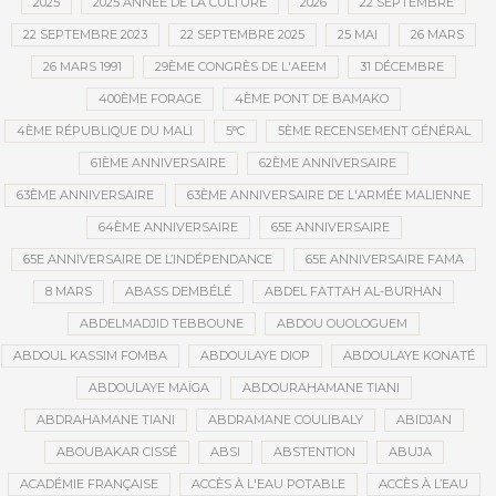
2025
2025 ANNÉE DE LA CULTURE
2026
22 SEPTEMBRE
22 SEPTEMBRE 2023
22 SEPTEMBRE 2025
25 MAI
26 MARS
26 MARS 1991
29ÈME CONGRÈS DE L'AEEM
31 DÉCEMBRE
400ÈME FORAGE
4ÈME PONT DE BAMAKO
4ÈME RÉPUBLIQUE DU MALI
5°C
5ÈME RECENSEMENT GÉNÉRAL
61ÈME ANNIVERSAIRE
62ÈME ANNIVERSAIRE
63ÈME ANNIVERSAIRE
63ÈME ANNIVERSAIRE DE L'ARMÉE MALIENNE
64ÈME ANNIVERSAIRE
65E ANNIVERSAIRE
65E ANNIVERSAIRE DE L’INDÉPENDANCE
65E ANNIVERSAIRE FAMA
8 MARS
ABASS DEMBÉLÉ
ABDEL FATTAH AL-BURHAN
ABDELMADJID TEBBOUNE
ABDOU OUOLOGUEM
ABDOUL KASSIM FOMBA
ABDOULAYE DIOP
ABDOULAYE KONATÉ
ABDOULAYE MAÏGA
ABDOURAHAMANE TIANI
ABDRAHAMANE TIANI
ABDRAMANE COULIBALY
ABIDJAN
ABOUBAKAR CISSÉ
ABSI
ABSTENTION
ABUJA
ACADÉMIE FRANÇAISE
ACCÈS À L'EAU POTABLE
ACCÈS À L’EAU