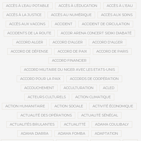
ACCÈS À L’EAU POTABLE
ACCÈS À L’ÉDUCATION
ACCÈS À L'EAU
ACCÈS À LA JUSTICE
ACCÈS AU NUMÉRIQUE
ACCÈS AUX SOINS
ACCÈS AUX VACCINS
ACCIDENT
ACCIDENT DE CIRCULATION
ACCIDENTS DE LA ROUTE
ACCOR ARENA CONCERT SIDIKI DIABATÉ
ACCORD ALGER
ACCORD D’ALGER
ACCORD D'ALGER
ACCORD DE DÉFENSE
ACCORD DE PAIX
ACCORD DE PARIS
ACCORD FINANCIER
ACCORD MILITAIRE DU NIGER AVEC LES ETATS-UNIS
ACCORD POUR LA PAIX
ACCORDS DE COOPÉRATION
ACCOUCHEMENT
ACCULTURATION
ACLED
ACTEURS CULTURELS
ACTION CLIMATIQUE
ACTION HUMANITAIRE
ACTION SOCIALE
ACTIVITÉ ÉCONOMIQUE
ACTUALITÉ DES OPÉRATIONS
ACTUALITÉ SÉNÉGAL
ACTUALITÉS BRULANTES
ACTUALITTÉ
ADAMA COULIBALY
ADAMA DIARRA
ADAMA FOMBA
ADAPTATION