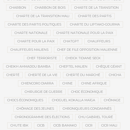
CHARBON
CHARBON DE BOIS
CHARTE DE LA TRANSITION
CHARTE DE LA TRANSITION MALI
CHARTE DES PARTIS
CHARTE DES PARTIS POLITIQUES
CHARTE DU LIPTAKO-GOURMA
CHARTE NATIONALE
CHARTE NATIONALE POUR LA PAIX
CHARTE POUR LA PAIX
CHATGPT
CHAUFFEURS
CHAUFFEURS MALIENS
CHEF DE FILE OPPOSITION MALIENNE
CHEF TERRORISTE
CHEICK TIDIANE SECK
CHEIKH AHMADOU BAMBA
CHEPTEL MALIEN
CHÈQUE GÉANT
CHERTÉ
CHERTÉ DE LA VIE
CHERTÉ DU MARCHÉ
CHICHA
CHIENCORO DIARRA
CHINE
CHINE AFRIQUE
CHIRURGIE DE GUERRE
CHOC ÉCONOMIQUE
CHOCS ÉCONOMIQUES
CHOGUEL KOKALLA MAÏGA
CHÔMAGE
CHÔMAGE DES JEUNES
CHRONIQUEURS CONDAMNÉS
CHRONOGRAMME DES ÉLECTIONS
CHU GABRIEL TOURÉ
CHUTE IBK
CICB
CICB BAMAKO
CICR
CICR MALI