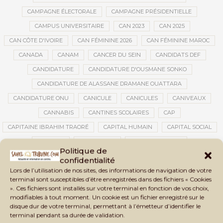
CAMPAGNE ÉLECTORALE
CAMPAGNE PRÉSIDENTIELLE
CAMPUS UNIVERSITAIRE
CAN 2023
CAN 2025
CAN CÔTE D'IVOIRE
CAN FÉMININE 2026
CAN FÉMININE MAROC
CANADA
CANAM
CANCER DU SEIN
CANDIDATS DEF
CANDIDATURE
CANDIDATURE D'OUSMANE SONKO
CANDIDATURE DE ALASSANE DRAMANE OUATTARA
CANDIDATURE ONU
CANICULE
CANICULES
CANIVEAUX
CANNABIS
CANTINES SCOLAIRES
CAP
CAPITAINE IBRAHIM TRAORÉ
CAPITAL HUMAIN
CAPITAL SOCIAL
CAPITOLE
CARBURANT
CARBURANT MALI
Politique de
CARTE D’IDENTITÉ BIOMÉTRIQUE
CARTE NINA
CARTONS ROUGES
confidentialité
Lors de l’utilisation de nos sites, des informations de navigation de votre
CASABLANCA
CATASTROPHE
CATASTROPHE NATURELLE
terminal sont susceptibles d’être enregistrées dans des fichiers « Cookies
CATASTROPHES CLIMATIQUES
CATASTROPHES NATURELLES
». Ces fichiers sont installés sur votre terminal en fonction de vos choix,
modifiables à tout moment. Un cookie est un fichier enregistré sur le
CAUTION 10 000 DOLLARS
CAUTION DE VISA
CDAT
CECOGEC
disque dur de votre terminal, permettant à l’émetteur d’identifier le
CEDEAO
CÉDÉAO
CEI
CÉLÉBRATION NATIONALE
CEMAC
terminal pendant sa durée de validation.