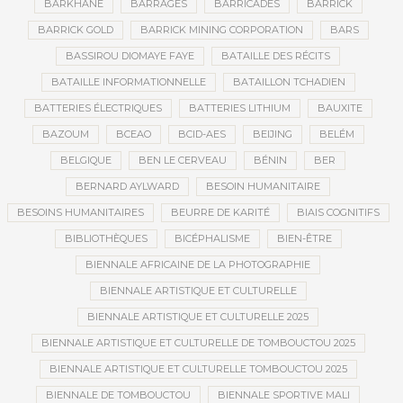
BARKHANE
BARRAGES
BARRICADES
BARRICK
BARRICK GOLD
BARRICK MINING CORPORATION
BARS
BASSIROU DIOMAYE FAYE
BATAILLE DES RÉCITS
BATAILLE INFORMATIONNELLE
BATAILLON TCHADIEN
BATTERIES ÉLECTRIQUES
BATTERIES LITHIUM
BAUXITE
BAZOUM
BCEAO
BCID-AES
BEIJING
BELÉM
BELGIQUE
BEN LE CERVEAU
BÉNIN
BER
BERNARD AYLWARD
BESOIN HUMANITAIRE
BESOINS HUMANITAIRES
BEURRE DE KARITÉ
BIAIS COGNITIFS
BIBLIOTHÈQUES
BICÉPHALISME
BIEN-ÊTRE
BIENNALE AFRICAINE DE LA PHOTOGRAPHIE
BIENNALE ARTISTIQUE ET CULTURELLE
BIENNALE ARTISTIQUE ET CULTURELLE 2025
BIENNALE ARTISTIQUE ET CULTURELLE DE TOMBOUCTOU 2025
BIENNALE ARTISTIQUE ET CULTURELLE TOMBOUCTOU 2025
BIENNALE DE TOMBOUCTOU
BIENNALE SPORTIVE MALI