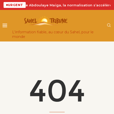
ie : Alger invite Abdoulaye Maïga, la normalisation s’accélère
URGENT
L'information fiable, au cœur du Sahel, pour le
monde