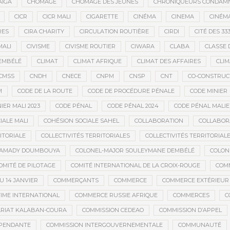
AÏGA
CHÔMAGE
CHÔMAGE DES JEUNES
CHRONIQUEURS CONDAM
CICR
CICR MALI
CIGARETTE
CINÉMA
CINEMA
CINÉMA
RES
CIRA CHARITY
CIRCULATION ROUTIÈRE
CIRDI
CITÉ DES 33
MALI
CIVISME
CIVISME ROUTIER
CIWARA
CLABA
CLASSE 
EMBÉLÉ
CLIMAT
CLIMAT AFRIQUE
CLIMAT DES AFFAIRES
CLIM
CMSS
CNDH
CNECE
CNPM
CNSP
CNT
CO-CONSTRUC
M
CODE DE LA ROUTE
CODE DE PROCÉDURE PÉNALE
CODE MINIER
IER MALI 2023
CODE PÉNAL
CODE PÉNAL 2024
CODE PÉNAL MALI
IALE MALI
COHÉSION SOCIALE SAHEL
COLLABORATION
COLLABOR
ITORIALE
COLLECTIVITÉS TERRITORIALES
COLLECTIVITÉS TERRITORIALE
MAMADY DOUMBOUYA
COLONEL-MAJOR SOULEYMANE DEMBÉLÉ
COLON
OMITÉ DE PILOTAGE
COMITÉ INTERNATIONAL DE LA CROIX-ROUGE
COM
 14 JANVIER
COMMERÇANTS
COMMERCE
COMMERCE EXTÉRIEUR
IME INTERNATIONAL
COMMERCE RUSSIE AFRIQUE
COMMERCES
C
RIAT KALABAN-COURA
COMMISSION CEDEAO
COMMISSION D’APPEL
ÉPENDANTE
COMMISSION INTERGOUVERNEMENTALE
COMMUNAUTÉ