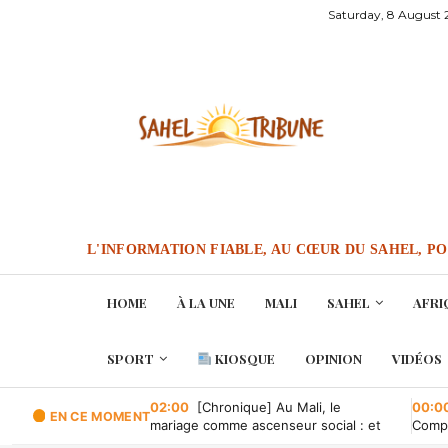
Saturday, 8 August
L'INFORMATION FIABLE, AU CŒUR DU SAHEL, P
HOME
À LA UNE
MALI
SAHEL
AFRI
SPORT
KIOSQUE
OPINION
VIDÉOS
02:00
[Chronique] Au Mali, le
00:0
EN CE MOMENT
mariage comme ascenseur social : et
Compa
quand il tombe en panne ?
conve