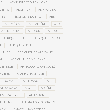
RE
ADMINISTRATION EN LIGNE
CENTS
ADOPTION
ADP-MALIBA
RTS
AÉROPORTS DU MALI
AES
AES MÉDIAS
AES-ALGÉRIE
AFD
CAN INITIATIVE
AFRICOM
AFRIQUE
AFRIQUE DU SUD
AFRIQUE ET MÉDIAS
NE
AFRIQUE-RUSSIE
ULTURE
AGRICULTURE AFRICAINE
ALI
AGRICULTURE MALIENNE
 DEMBÉLÉ
AHMADOU AL AMINOU LÔ
NCIÈRE
AIDE HUMANITAIRE
ES DU MALI
AIR FRANCE
AISS
NI DIAWARA
ALGER
ALGÉRIE
MENT MATERNEL
ALLEMAGNE
AHÉLIENNE
ALLIANCES RÉGIONALES
RIAM
AMADOU HAMPATÉ BÂ