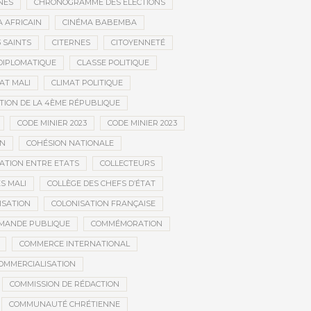
NÉS
CHRONOGRAMME DES ÉLECTIONS
 AFRICAIN
CINÉMA BABEMBA
3 SAINTS
CITERNES
CITOYENNETÉ
DIPLOMATIQUE
CLASSE POLITIQUE
AT MALI
CLIMAT POLITIQUE
TION DE LA 4ÈME RÉPUBLIQUE
CODE MINIER 2023
CODE MINIER 2023
EN
COHÉSION NATIONALE
ATION ENTRE ETATS
COLLECTEURS
S MALI
COLLÈGE DES CHEFS D’ÉTAT
ISATION
COLONISATION FRANÇAISE
MANDE PUBLIQUE
COMMÉMORATION
COMMERCE INTERNATIONAL
OMMERCIALISATION
COMMISSION DE RÉDACTION
COMMUNAUTÉ CHRÉTIENNE