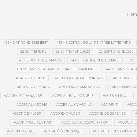
publi
Hom
12ÈME ARRONDISSEMENT
13ÈME ÉDITION DE LA RENTRÉE LITTÉRAIRE
22 SEPTEMBRE
22 SEPTEMBRE 2023
22 SEPTEMBRE 2025
4ÈME PONT DE BAMAKO
4ÈME RÉPUBLIQUE DU MALI
5°C
63ÈME ANNIVERSAIRE DE L'ARMÉE MALIENNE
64ÈME ANNIVERSA
ABASS DEMBÉLÉ
ABDEL FATTAH AL-BURHAN
ABDELMADJI
ABDOULAYE MAÏGA
ABDOURAHAMANE TIANI
ABDRAHAMANE
ACADÉMIE FRANÇAISE
ACCÈS À L'EAU POTABLE
ACCÈS À L’EAU
ACCÈS AUX SOINS
ACCÈS AUX VACCINS
ACCIDENT
ACCI
ACCORD D’ALGER
ACCORD D'ALGER
ACCORD DE DÉFENSE
A
ACCORD POUR LA PAIX
ACCORDS DE COOPÉRATION
ACCOUCHE
ACTION SOCIALE
ACTIVITÉ ÉCONOMIQUE
ACTUALITÉ DES OPÉRATI