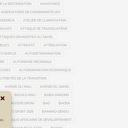
DE LA REFONDATION
ASSISTANCE
ASSOCIATIONS DE CONSOMMATEURS
AZENECA
ATELIER DE CLARIFICATION
BOUNTI
ATTAQUE DE TINZAOUATÈNE
TTAQUES DJIHADISTES AU SAHEL
BLICS
ATTENTAT
ATTÉNUATION
TO-EMPLOI
AUTODÉTERMINATION
IRE
AUTONOMIE RÉGIONALE
JEUNES
AUTONOMISATION ÉCONOMIQUE
UTORITÉS DE LA TRANSITION
AVENIR DU MALI
AVENIR DU SAHEL
JAN
B2GOLD MALI
BABA DAKONO
BACODJICORONI
BAD
BADEA
BAMAKO SPORT 2026
BAMAKO-SÉNOU
 Un
BANQUE AFRICAINE DE DÉVELOPPEMENT