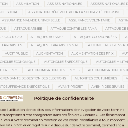
ATION
ASSIMILATION
ASSISES NATIONALES
ASSISES NATIONALES 
NCE SOCIALE
ASSOCIATION BÉNÉVOLE POUR LA SOLIDARITÉ INCLUSIVE
ASSURANCE MALADIE UNIVERSELLE
ASSURANCE VOLONTAIRE
ASTR
QUE
ATTAQUE ARMÉE
ATTAQUE CONTRE LES FAMA
ATTAQUE DE 
ES AU NIGER
ATTAQUES AU SAHEL
ATTAQUES COORDONNÉES
A
TERRORISTES
ATTAQUES TERRORISTES MALI
ATTEINTE AUX BIENS PU
AUDIT PUBLIC
AUGMENTATION
AUGMENTATION DES PRIX
AU
ONOMIE ÉCONOMIQUE
AUTONOMIE ÉNERGÉTIQUE
AUTONOMIE MILITA
E LA FEMME
AUTONOMISATION DES FEMMES
AUTONOMISATION DES 
DÉPENDANTE DE GESTION DES ÉLECTIONS
AUTORITÉS COUTUMIÈRES
A
UTOSUFFISANCE ÉNERGÉTIQUE
AVANT-PROJET
AVENIR DES JEUNES
TION CIVILE
AVOC
AXES STRATÉGIQUES
AZAWAD
AZERBAÏD
Politique de confidentialité
BACCALAURÉAT 2021
BACCALAURÉAT 2024
BACCALAURÉAT MALI
s de l’utilisation de nos sites, des informations de navigation de votre terminal
BAMAKO
BAMAKO 2025
BAMAKO 2026
BAMAKO SÉCURITÉ
t susceptibles d’être enregistrées dans des fichiers « Cookies ». Ces fichiers sont
tallés sur votre terminal en fonction de vos choix, modifiables à tout moment.
GARA
BANDIOUGOU DANTÉ
BANDITISME
BANGUI
BANQUE
kie est un fichier enregistré sur le disque dur de votre terminal, permettant à