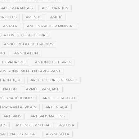
SADEUR FRANÇAIS
AMÉLIORATION
GRICOLES
AMENDE
AMITIÉ
ANASER
ANCIEN PREMIER MINISTRE
UCATION ET DE LA CULTURE
ANNÉE DE LA CULTURE 2025
021
ANNULATION
TITERRORISME
ANTONIO GUTERRES
ROVISIONNEMENT EN CARBURANT
E POLITIQUE
ARCHITECTURE EN BANCO
T NATION
ARMÉE FRANÇAISE
ÉES SAHÉLIENNES
ARMELLE DAKOUO
EMPORAIN AFRICAIN
ART ENGAGÉ
ARTISANS
ARTISANS MALIENS
NTS
ASCENSEUR SOCIAL
ASCOMA
NATIONALE SÉNÉGAL
ASSIMI GOÏTA