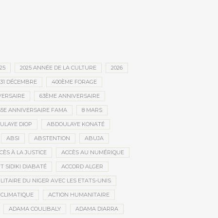
25
2025 ANNÉE DE LA CULTURE
2026
31 DÉCEMBRE
400ÈME FORAGE
VERSAIRE
63ÈME ANNIVERSAIRE
65E ANNIVERSAIRE FAMA
8 MARS
ULAYE DIOP
ABDOULAYE KONATÉ
ABSI
ABSTENTION
ABUJA
CÈS À LA JUSTICE
ACCÈS AU NUMÉRIQUE
 SIDIKI DIABATÉ
ACCORD ALGER
LITAIRE DU NIGER AVEC LES ETATS-UNIS
 CLIMATIQUE
ACTION HUMANITAIRE
ADAMA COULIBALY
ADAMA DIARRA