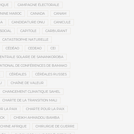
RIQUE
CAMPAGNE ÉLECTORALE
ININE MAROC
CANADA
CANAM
RA
CANDIDATURE ONU
CANICULE
SOCIAL
CAPITOLE
CARBURANT
CATASTROPHE NATURELLE
CÉDÉAO
CEDEAO
CEI
ENTRALE SOLAIRE DE SANANKOROBA
ATIONAL DE CONFÉRENCES DE BAMAKO
E
CÉRÉALES
CÉRÉALES RUSSES
U
CHAÎNE DE VALEUR
CHANGEMENT CLIMATIQUE SAHEL
CHARTE DE LA TRANSITION MALI
R LA PAIX
CHARTE POUR LA PAIX
ECK
CHEIKH AHMADOU BAMBA
CHINE AFRIQUE
CHIRURGIE DE GUERRE