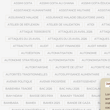
ASSIMI GOITA
ASSIMI GOITA AU GHANA
ASSIMI GOÏTA ÉDUC
ASSISTANCE HUMANITAIRE
ASSISTANCE MILITAIRE
ASSISTA
ASSURANCE MALADIE
ASSURANCE MALADIE OBLIGATOIRE (AMO)
ATELIER DE RÉFLEXION
ATELIER DE VALIDATION
ATIDI
ATTA
ATTAQUE TERRORISTE
ATTAQUES 25 AVRIL 2026
ATTAQU
ATTAQUES DU 25 AVRIL
ATTAQUES DU 25 AVRIL 2026
ATTAQUES 
ATTRACTIVITÉ
AUDIT
AUDIT FINANCIER
AUDIT MINIER
AUTOÉDITION
AUTOMATISATION
AUTONOMIE
AUT
AUTONOMIE STRATÉGIQUE
AUTONOMISATION
AUTONOMISATION D
AUTORITARISME
AUTORITÉ DE L’ÉTAT
AUTORITÉ IN
AUTORITÉS TRADITIONNELLES
AUTOSUFFISANCE ALIMENTAIRE
A
AVENIR POLITIQUE
AVENIR PROSPÈRE
AVERTISSEMENT
AVIA
BABEMBA TRAORÉ
BAC 2026
BAC MALI 2026
BACCALAURÉAT
Lor
BAH NDAW
BAISSE DES PRIX
BAKARY TRAORÉ
BALAFON
son
ins
BAMBARA
BAMEX
BAMEX 2025
BANDE DE GAZA
BANDIA
coo