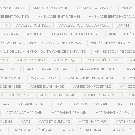
MADOU KÉITA
AMADOU SY SAVANE
AMADOU SY SAVANÉ
AMBAS
EMENT ROUTIER
AMÉNAGEMENT URBAIN
AMÉNAGEMENTS HYDRO-A
RTP
ANALYSE POLITIQUE
ANALYSE POLITIQUE AFRIQUE
ANAM
ANKARA
ANNÉE DE L’ÉDUCATION ET DE LA CULTURE
ANNÉE DE L’ÉD
E DE L’ÉDUCATION ET DE LA CULTURE 2026-2027
ANNÉE DE LA CULTURE
ALE DE L'ÉLIMINATION DU TRAVAIL DES ENFANTS
ANNÉE SCOLAIRE 2020-2
ANR
ANTANANARIVO
ANTARCTIQUE
ANTI-IMPÉRIALISME
AN
APEX MALI
APJ
APPRENTISSAGE
APPROVISIONNEMENT
APP
BURES MALI
AQUACULTURE
ARBITRAGE INTERNATIONAL
ARCAN
 BÉNINOISE
ARMÉE BURKINABÉ
ARMÉE CONFÉDÉRALE
ARMÉE E
MÉE SOUDANAISE
ARMÉE SOUVERAINE
ARMÉE TCHADIENNE
ARM
ARRÊTÉ INTERMINISTÉRIEL
ART
ART CONTEMPORAIN
ART CONT
ARTISANAT AFRICAIN
ARTISANAT FÉMININ
ARTISANAT MALIEN
ALIENS
ARTS
ARTS ET CULTURE
ARTS MARTIAUX
ARTS VIVA
ATS
ASSEMBLÉE GÉNÉRALE
ASSEMBLÉE NATIONALE
ASSEMBLÉE 