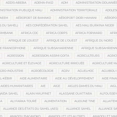
ADDIS-ABEBA
ADEMA-PASJ
ADM
ADMINISTRATION DOUANIÈ
NISTRATION PUBLIQUE MALI
ADMINISTRATION TERRITORIALE
ADOLES
AEEM
AÉROPORT DE BAMAKO
AÉROPORT DIORI HAMANI
AÉROPO
S DU SAHEL)
AES CONFÉDÉRATION SAHEL
AES MALI BURKINA NIGER
XIMBANK
AFRICA CDC
AFRICA CORPS
AFRICA FORWARD
AFRI
E
AFRIQUE DE L’OUEST
AFRIQUE DE L'OUEST
AFRIQUE DU NORD
UE FRANCOPHONE
AFRIQUE SUBSAHARIENNE
AFRIQUE SUBSAHRIEN
AGRESSION
AGRESSION ASSIMI GOITA
AGRICULTEURS
AGRIC
AGRICULTURE ET ÉLEVAGE
AGRICULTURE IRRIGUÉE
AGRICULTURE M
GRO-INDUSTRIE
AGROÉCOLOGIE
AGRV
AGUELHOC
AGUIBOU
EL-KÉBIR
AIDE ALIMENTAIRE
AIDE AU DÉVELOPPEMENT
AIDE FINA
AIDES HUMANITAIRES
AIE
AIGE
AIGLES DAMES DU MALI
AIGL
QAÏDA SAHEL
ALAIN MAUFINET
ALASSANE OUATTARA
ALFOUSSEY
BA
ALI FARKA TOURÉ
ALIMENTATION
ALIOUNE TINE
ALLAITE
ALLIANCE DES ÉTATS DU SAHEL (AES)
ALLIANCE SAHEL
ALLIANCE S
GO
AMADOU BAGAYOKO
AMADOU ET LES AUTRES
AMADOU ET MA