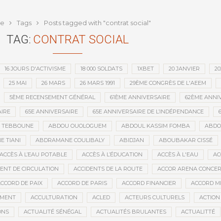
que depuis l’indépendance
e
Tags
Posts tagged with "contrat social"
TAG:
CONTRAT SOCIAL
16 JOURS D'ACTIVISME
18 000 SOLDATS
1XBET
20 JANVIER
20
25 MAI
26 MARS
26 MARS 1991
29ÈME CONGRÈS DE L'AEEM
5ÈME RECENSEMENT GÉNÉRAL
61ÈME ANNIVERSAIRE
62ÈME ANNI
IRE
65E ANNIVERSAIRE
65E ANNIVERSAIRE DE L’INDÉPENDANCE
D TEBBOUNE
ABDOU OUOLOGUEM
ABDOUL KASSIM FOMBA
ABDO
 TIANI
ABDRAMANE COULIBALY
ABIDJAN
ABOUBAKAR CISSÉ
ACCÈS À L’EAU POTABLE
ACCÈS À L’ÉDUCATION
ACCÈS À L'EAU
AC
DENT DE CIRCULATION
ACCIDENTS DE LA ROUTE
ACCOR ARENA CONCERT
CCORD DE PAIX
ACCORD DE PARIS
ACCORD FINANCIER
ACCORD MI
MENT
ACCULTURATION
ACLED
ACTEURS CULTURELS
ACTION
ONS
ACTUALITÉ SÉNÉGAL
ACTUALITÉS BRULANTES
ACTUALITTÉ