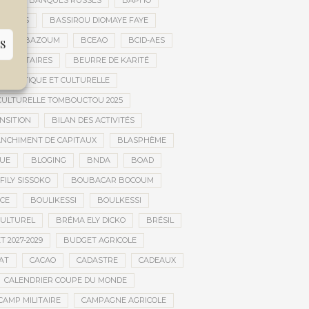
ES
BANQUES RUSSES
BAPHO
BARS
BASSIROU DIOMAYE FAYE
E
BAZOUM
BCEAO
BCID-AES
S
UMANITAIRES
BEURRE DE KARITÉ
ARTISTIQUE ET CULTURELLE
 CULTURELLE TOMBOUCTOU 2025
NSITION
BILAN DES ACTIVITÉS
NCHIMENT DE CAPITAUX
BLASPHÈME
UE
BLOGING
BNDA
BOAD
FILY SISSOKO
BOUBACAR BOCOUM
CE
BOULIKESSI
BOULKESSI
ULTUREL
BRÉMA ELY DICKO
BRÉSIL
 2027-2029
BUDGET AGRICOLE
AT
CACAO
CADASTRE
CADEAUX
CALENDRIER COUPE DU MONDE
CAMP MILITAIRE
CAMPAGNE AGRICOLE