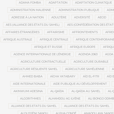
ADAMA FOMBA
ADAPTATION
ADAPTATION CLIMATIQUE
ADMINISTRATION MALIENNE
ADMINISTRATION PUBLIQUE
ADMI
ADRESSE À LA NATION
ADULTÈRE
ADVERSITÉ
AECID
AES (ALLIANCE DES ÉTATS DU SAHEL)
AES (CONFÉDÉRATION DES ÉTAT
AFFAIRES ÉTRANGÈRES
AFFAIRISME
AFFRONTEMENTS
AFRE
AFRIQUE AUSTRALE
AFRIQUE CENTRALE
AFRIQUE CONTEMPORAIN
AFRIQUE ET RUSSIE
AFRIQUE EUROPE
AFRIQ
AGENCE INTERNATIONALE DE L’ÉNERGIE
AGENDA 2063
AGOA
AGRICULTURE CONTRACTUELLE
AGRICULTURE DURABLE
AGRICULTURE RÉSILIENTE SAHEL
AGRICULTURE SAHÉLIENNE
A
AHMED BABA
AÏCHA YATABARY
AÏD EL-FITR
AÏD 
AIDE INTERNATIONALE
AIDE PUBLIQUE AU DÉVELOPPEMENT
AKINWUMI ADESINA
AL-QAÏDA
AL-QAÏDA AU SAHEL
AL-
ALGORITHMES
ALHAMDOU AG ILYÈNE
ALI BONGO ODIM
ALLIANCE DES ETATS DU SAHEL
ALLIANCE DES ÉTATS DU SAHEL
ALOUSSÉNI SANOU
ALPHA CONDÉ
AMADOU AYA SANO