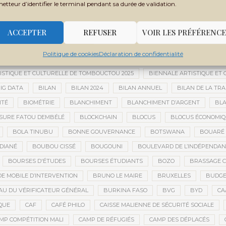
 MONDIALE
BANQUE OUEST-AFRICAINE DE DÉVELOPPEMENT
BANQU
metteur d’identifier le terminal pendant sa durée de validation.
ADES
BARRICK
BARRICK GOLD
BARRICK MINING CORPORATION
 TCHADIEN
BATTERIES ÉLECTRIQUES
BATTERIES LITHIUM
BAUXIT
ACCEPTER
REFUSER
VOIR LES PRÉFÉRENCE
BER
BERNARD AYLWARD
BESOIN HUMANITAIRE
BESOINS H
Politique de cookies
Déclaration de confidentialité
BIEN-ÊTRE
BIENNALE AFRICAINE DE LA PHOTOGRAPHIE
BIENNALE 
ISTIQUE ET CULTURELLE DE TOMBOUCTOU 2025
BIENNALE ARTISTIQUE ET
IG DATA
BILAN
BILAN 2024
BILAN ANNUEL
BILAN DE LA TRA
ITÉ
BIOMÉTRIE
BLANCHIMENT
BLANCHIMENT D’ARGENT
BLA
SURE FATOU DEMBÉLÉ
BLOCKCHAIN
BLOCUS
BLOCUS ÉCONOMIQ
BOLA TINUBU
BONNE GOUVERNANCE
BOTSWANA
BOUARÉ 
DIANÉ
BOUBOU CISSÉ
BOUGOUNI
BOULEVARD DE L’INDÉPENDAN
BOURSES D'ÉTUDES
BOURSES ÉTUDIANTS
BOZO
BRASSAGE C
E MOBILE D’INTERVENTION
BRUNO LE MAIRE
BRUXELLES
BUDGET
U DU VÉRIFICATEUR GÉNÉRAL
BURKINA FASO
BVG
BYD
CA
QUE
CAF
CAFÉ PHILO
CAISSE MALIENNE DE SÉCURITÉ SOCIALE
MP COMPÉTITION MALI
CAMP DE RÉFUGIÉS
CAMP DES DÉPLACÉS