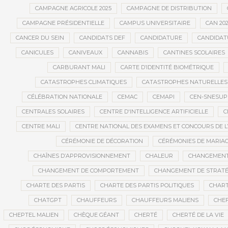
CAMPAGNE AGRICOLE 2025
CAMPAGNE DE DISTRIBUTION
CAMPAGNE PRÉSIDENTIELLE
CAMPUS UNIVERSITAIRE
CAN 20
CANCER DU SEIN
CANDIDATS DEF
CANDIDATURE
CANDIDAT
CANICULES
CANIVEAUX
CANNABIS
CANTINES SCOLAIRES
CARBURANT MALI
CARTE D’IDENTITÉ BIOMÉTRIQUE
CATASTROPHES CLIMATIQUES
CATASTROPHES NATURELLES
CÉLÉBRATION NATIONALE
CEMAC
CEMAPI
CEN-SNESUP
CENTRALES SOLAIRES
CENTRE D'INTELLIGENCE ARTIFICIELLE
C
CENTRE MALI
CENTRE NATIONAL DES EXAMENS ET CONCOURS DE L
CÉRÉMONIE DE DÉCORATION
CÉRÉMONIES DE MARIA
CHAÎNES D’APPROVISIONNEMENT
CHALEUR
CHANGEMEN
CHANGEMENT DE COMPORTEMENT
CHANGEMENT DE STRATÉ
CHARTE DES PARTIS
CHARTE DES PARTIS POLITIQUES
CHART
CHATGPT
CHAUFFEURS
CHAUFFEURS MALIENS
CHEF
CHEPTEL MALIEN
CHÈQUE GÉANT
CHERTÉ
CHERTÉ DE LA VIE