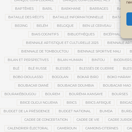
BANQUE CONFÉDÉRALE
BANQUE CONFÉDÉRALE AES
BANQUE
l’é
BAPTÊMES
BARIL
BARKHANE
BARRAGES
BARRIC
BATAILLE DES RÉCITS
BATAILLE INFORMATIONNELLE
BATAILLON
BEIJING
BELÉM
BELGIQUE
BEN LE CERVEAU
BÉNIN
BIAIS COGNITIFS
BIBLIOTHÈQUES
BICÉPHALISME
BIENNALE ARTISTIQUE ET CULTURELLE 2025
BIENNALE ART
BIENNALE DE TOMBOUCTOU
BIENNALE SPORTIVE MALI
B
BILAN ET PERSPECTIVES
BILAN HUMAIN
BINTOU
BIODIVERS
BLÉ
BLÉ RUSSE
BLESSÉS
BLESSÉS DE GUERRE
BLES
BOBO-DIOULASSO
BOGOLAN
BOKAR BIRO
BOKO HARAM
BOUBACAR DIANÉ
BOUBACAR DOUMBIA
BOUBACAR MAO 
BOURAKÉBOUGOU
BOUREM
BOURÉMA KANSAYE
BOURSES
BRICE OLIGUI NGUEMA
BRICS
BRICS AFRIQUE
BRIGAD
BUDGET DE LA PRÉSIDENCE
BUDGET NATIONAL
BUMDA
BUREA
CADRE DE CONCERTATION
CADRE DE VIE
CADRE JURIDI
CALENDRIER ÉLECTORAL
CAMEROUN
CAMIONS-CITERNES
CA