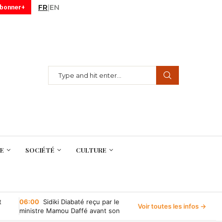
FR
|
EN
abonner+
E
SOCIÉTÉ
CULTURE
t
06:00
Sidiki Diabaté reçu par le
Voir toutes les infos →
ministre Mamou Daffé avant son
retour à l’Accor Arena de Paris