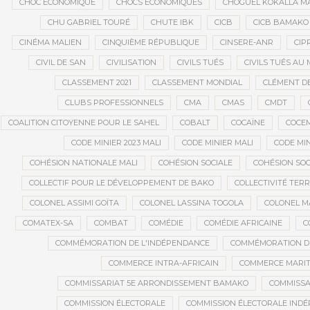
CHOC ÉCONOMIQUE
CHOCS ÉCONOMIQUES
CHOGUEL KOKALLA M
CHU GABRIEL TOURÉ
CHUTE IBK
CICB
CICB BAMAKO
CINÉMA MALIEN
CINQUIÈME RÉPUBLIQUE
CINSERE-ANR
CIP
CIVIL DE SAN
CIVILISATION
CIVILS TUÉS
CIVILS TUÉS AU 
CLASSEMENT 2021
CLASSEMENT MONDIAL
CLÉMENT D
CLUBS PROFESSIONNELS
CMA
CMAS
CMDT
COALITION CITOYENNE POUR LE SAHEL
COBALT
COCAÏNE
COCE
CODE MINIER 2023 MALI
CODE MINIER MALI
CODE MIN
COHÉSION NATIONALE MALI
COHÉSION SOCIALE
COHÉSION SOC
COLLECTIF POUR LE DÉVELOPPEMENT DE BAKO
COLLECTIVITÉ TERR
COLONEL ASSIMI GOÏTA
COLONEL LASSINA TOGOLA
COLONEL 
COMATEX-SA
COMBAT
COMÉDIE
COMÉDIE AFRICAINE
C
COMMÉMORATION DE L'INDÉPENDANCE
COMMÉMORATION DU
COMMERCE INTRA-AFRICAIN
COMMERCE MARIT
COMMISSARIAT 5E ARRONDISSEMENT BAMAKO
COMMISSA
COMMISSION ÉLECTORALE
COMMISSION ÉLECTORALE IND