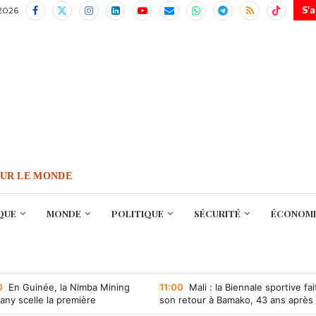
 2026
S'
OUR LE MONDE
QUE
MONDE
POLITIQUE
SÉCURITÉ
ÉCONOMI
0
En Guinée, la Nimba Mining
11:00
Mali : la Biennale sportive fai
ny scelle la première
son retour à Bamako, 43 ans après
ntion minière d’une société