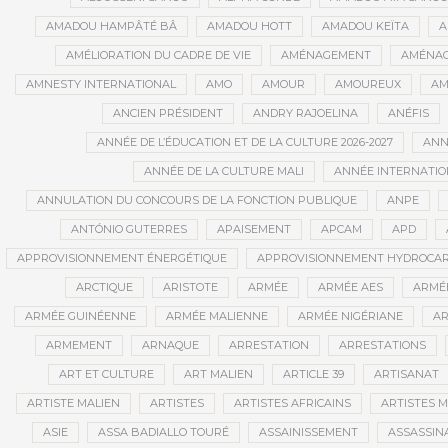
AMADOU HAMPÂTÉ BÂ
AMADOU HOTT
AMADOU KEÏTA
A
AMÉLIORATION DU CADRE DE VIE
AMÉNAGEMENT
AMÉNAG
AMNESTY INTERNATIONAL
AMO
AMOUR
AMOUREUX
AM
ANCIEN PRÉSIDENT
ANDRY RAJOELINA
ANÉFIS
ANNÉE DE L’ÉDUCATION ET DE LA CULTURE 2026-2027
ANNÉ
ANNÉE DE LA CULTURE MALI
ANNÉE INTERNATION
ANNULATION DU CONCOURS DE LA FONCTION PUBLIQUE
ANPE
ANTÓNIO GUTERRES
APAISEMENT
APCAM
APD
APPROVISIONNEMENT ÉNERGÉTIQUE
APPROVISIONNEMENT HYDROCAR
ARCTIQUE
ARISTOTE
ARMÉE
ARMÉE AES
ARMÉE
ARMÉE GUINÉENNE
ARMÉE MALIENNE
ARMÉE NIGÉRIANE
AR
ARMEMENT
ARNAQUE
ARRESTATION
ARRESTATIONS
ART ET CULTURE
ART MALIEN
ARTICLE 39
ARTISANAT
ARTISTE MALIEN
ARTISTES
ARTISTES AFRICAINS
ARTISTES M
ASIE
ASSA BADIALLO TOURÉ
ASSAINISSEMENT
ASSASSIN