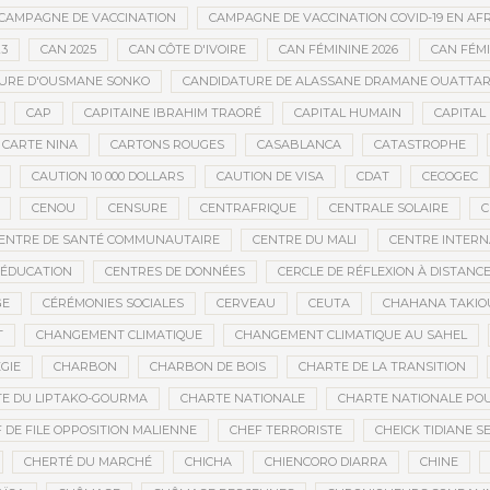
CAMPAGNE DE VACCINATION
CAMPAGNE DE VACCINATION COVID-19 EN AF
23
CAN 2025
CAN CÔTE D'IVOIRE
CAN FÉMININE 2026
CAN FÉM
URE D'OUSMANE SONKO
CANDIDATURE DE ALASSANE DRAMANE OUATTA
CAP
CAPITAINE IBRAHIM TRAORÉ
CAPITAL HUMAIN
CAPITAL 
CARTE NINA
CARTONS ROUGES
CASABLANCA
CATASTROPHE
CAUTION 10 000 DOLLARS
CAUTION DE VISA
CDAT
CECOGEC
CENOU
CENSURE
CENTRAFRIQUE
CENTRALE SOLAIRE
C
ENTRE DE SANTÉ COMMUNAUTAIRE
CENTRE DU MALI
CENTRE INTERN
’ÉDUCATION
CENTRES DE DONNÉES
CERCLE DE RÉFLEXION À DISTANC
GE
CÉRÉMONIES SOCIALES
CERVEAU
CEUTA
CHAHANA TAKIO
T
CHANGEMENT CLIMATIQUE
CHANGEMENT CLIMATIQUE AU SAHEL
GIE
CHARBON
CHARBON DE BOIS
CHARTE DE LA TRANSITION
E DU LIPTAKO-GOURMA
CHARTE NATIONALE
CHARTE NATIONALE POU
 DE FILE OPPOSITION MALIENNE
CHEF TERRORISTE
CHEICK TIDIANE S
CHERTÉ DU MARCHÉ
CHICHA
CHIENCORO DIARRA
CHINE