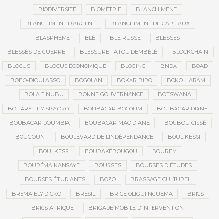
BIODIVERSITÉ
BIOMÉTRIE
BLANCHIMENT
BLANCHIMENT D’ARGENT
BLANCHIMENT DE CAPITAUX
BLASPHÈME
BLÉ
BLÉ RUSSE
BLESSÉS
BLESSÉS DE GUERRE
BLESSURE FATOU DEMBÉLÉ
BLOCKCHAIN
BLOCUS
BLOCUS ÉCONOMIQUE
BLOGING
BNDA
BOAD
BOBO-DIOULASSO
BOGOLAN
BOKAR BIRO
BOKO HARAM
BOLA TINUBU
BONNE GOUVERNANCE
BOTSWANA
BOUARÉ FILY SISSOKO
BOUBACAR BOCOUM
BOUBACAR DIANÉ
BOUBACAR DOUMBIA
BOUBACAR MAO DIANÉ
BOUBOU CISSÉ
BOUGOUNI
BOULEVARD DE L’INDÉPENDANCE
BOULIKESSI
BOULKESSI
BOURAKÉBOUGOU
BOUREM
BOURÉMA KANSAYE
BOURSES
BOURSES D'ÉTUDES
BOURSES ÉTUDIANTS
BOZO
BRASSAGE CULTUREL
BRÉMA ELY DICKO
BRÉSIL
BRICE OLIGUI NGUEMA
BRICS
BRICS AFRIQUE
BRIGADE MOBILE D’INTERVENTION