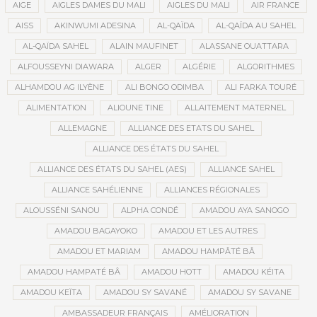
AIGE
AIGLES DAMES DU MALI
AIGLES DU MALI
AIR FRANCE
AISS
AKINWUMI ADESINA
AL-QAÏDA
AL-QAÏDA AU SAHEL
AL-QAÏDA SAHEL
ALAIN MAUFINET
ALASSANE OUATTARA
ALFOUSSEYNI DIAWARA
ALGER
ALGÉRIE
ALGORITHMES
ALHAMDOU AG ILYÈNE
ALI BONGO ODIMBA
ALI FARKA TOURÉ
ALIMENTATION
ALIOUNE TINE
ALLAITEMENT MATERNEL
ALLEMAGNE
ALLIANCE DES ETATS DU SAHEL
ALLIANCE DES ÉTATS DU SAHEL
ALLIANCE DES ÉTATS DU SAHEL (AES)
ALLIANCE SAHEL
ALLIANCE SAHÉLIENNE
ALLIANCES RÉGIONALES
ALOUSSÉNI SANOU
ALPHA CONDÉ
AMADOU AYA SANOGO
AMADOU BAGAYOKO
AMADOU ET LES AUTRES
AMADOU ET MARIAM
AMADOU HAMPÂTÉ BÂ
AMADOU HAMPATÉ BÂ
AMADOU HOTT
AMADOU KÉITA
AMADOU KEÏTA
AMADOU SY SAVANÉ
AMADOU SY SAVANE
AMBASSADEUR FRANÇAIS
AMÉLIORATION