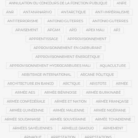
ANNULATION DU CONCOURS DE LA FONCTION PUBLIQUE
ANPE
ANR
ANTANANARIVO
ANTARCTIQUE
ANTI-IMPÉRIALISME
ANTITERRORISME
ANTONIO GUTERRES
ANTÓNIO GUTERRES
APAISEMENT
APCAM
APD
APEX MALI
APJ
APPRENTISSAGE
APPROVISIONNEMENT
APPROVISIONNEMENT EN CARBURANT
APPROVISIONNEMENT ÉNERGÉTIQUE
APPROVISIONNEMENT HYDROCARBURES MALI
AQUACULTURE
ARBITRAGE INTERNATIONAL
ARCANE POLITIQUE
ARCHITECTURE EN BANCO
ARCTIQUE
ARISTOTE
ARMÉE
ARMÉE AES
ARMÉE BÉNINOISE
ARMÉE BURKINABÉ
ARMÉE CONFÉDÉRALE
ARMÉE ET NATION
ARMÉE FRANÇAISE
ARMÉE GUINÉENNE
ARMÉE MALIENNE
ARMÉE NIGÉRIANE
ARMÉE SOUDANAISE
ARMÉE SOUVERAINE
ARMÉE TCHADIENNE
ARMÉES SAHÉLIENNES
ARMELLE DAKOUO
ARMEMENT
ARNAQUE
ARRESTATION
ARRESTATIONS