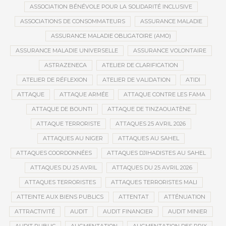
ASSOCIATION BÉNÉVOLE POUR LA SOLIDARITÉ INCLUSIVE
ASSOCIATIONS DE CONSOMMATEURS
ASSURANCE MALADIE
ASSURANCE MALADIE OBLIGATOIRE (AMO)
ASSURANCE MALADIE UNIVERSELLE
ASSURANCE VOLONTAIRE
ASTRAZENECA
ATELIER DE CLARIFICATION
ATELIER DE RÉFLEXION
ATELIER DE VALIDATION
ATIDI
ATTAQUE
ATTAQUE ARMÉE
ATTAQUE CONTRE LES FAMA
ATTAQUE DE BOUNTI
ATTAQUE DE TINZAOUATÈNE
ATTAQUE TERRORISTE
ATTAQUES 25 AVRIL 2026
ATTAQUES AU NIGER
ATTAQUES AU SAHEL
ATTAQUES COORDONNÉES
ATTAQUES DJIHADISTES AU SAHEL
ATTAQUES DU 25 AVRIL
ATTAQUES DU 25 AVRIL 2026
ATTAQUES TERRORISTES
ATTAQUES TERRORISTES MALI
ATTEINTE AUX BIENS PUBLICS
ATTENTAT
ATTÉNUATION
ATTRACTIVITÉ
AUDIT
AUDIT FINANCIER
AUDIT MINIER