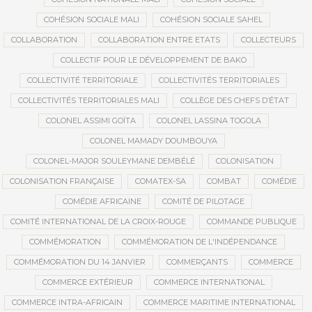
COHÉSION SOCIALE MALI
COHÉSION SOCIALE SAHEL
COLLABORATION
COLLABORATION ENTRE ETATS
COLLECTEURS
COLLECTIF POUR LE DÉVELOPPEMENT DE BAKO
COLLECTIVITÉ TERRITORIALE
COLLECTIVITÉS TERRITORIALES
COLLECTIVITÉS TERRITORIALES MALI
COLLÈGE DES CHEFS D’ÉTAT
COLONEL ASSIMI GOÏTA
COLONEL LASSINA TOGOLA
COLONEL MAMADY DOUMBOUYA
COLONEL-MAJOR SOULEYMANE DEMBÉLÉ
COLONISATION
COLONISATION FRANÇAISE
COMATEX-SA
COMBAT
COMÉDIE
COMÉDIE AFRICAINE
COMITÉ DE PILOTAGE
COMITÉ INTERNATIONAL DE LA CROIX-ROUGE
COMMANDE PUBLIQUE
COMMÉMORATION
COMMÉMORATION DE L'INDÉPENDANCE
COMMÉMORATION DU 14 JANVIER
COMMERÇANTS
COMMERCE
COMMERCE EXTÉRIEUR
COMMERCE INTERNATIONAL
COMMERCE INTRA-AFRICAIN
COMMERCE MARITIME INTERNATIONAL