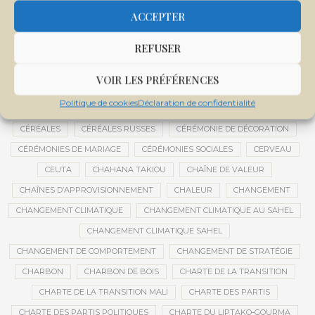
CENTRE D'INTELLIGENCE ARTIFICIELLE
ACCEPTER
CENTRE DE SANTÉ COMMUNAUTAIRE
CENTRE DU MALI
REFUSER
CENTRE INTERNATIONAL DE CONFÉRENCES DE BAMAKO
CENTRE MALI
VOIR LES PRÉFÉRENCES
CENTRE NATIONAL DES EXAMENS ET CONCOURS DE L’ÉDUCATION
Politique de cookies
Déclaration de confidentialité
CENTRES DE DONNÉES
CERCLE DE RÉFLEXION À DISTANCE
CÉRÉALES
CÉRÉALES RUSSES
CÉRÉMONIE DE DÉCORATION
CÉRÉMONIES DE MARIAGE
CÉRÉMONIES SOCIALES
CERVEAU
CEUTA
CHAHANA TAKIOU
CHAÎNE DE VALEUR
CHAÎNES D’APPROVISIONNEMENT
CHALEUR
CHANGEMENT
CHANGEMENT CLIMATIQUE
CHANGEMENT CLIMATIQUE AU SAHEL
CHANGEMENT CLIMATIQUE SAHEL
CHANGEMENT DE COMPORTEMENT
CHANGEMENT DE STRATÉGIE
CHARBON
CHARBON DE BOIS
CHARTE DE LA TRANSITION
CHARTE DE LA TRANSITION MALI
CHARTE DES PARTIS
CHARTE DES PARTIS POLITIQUES
CHARTE DU LIPTAKO-GOURMA