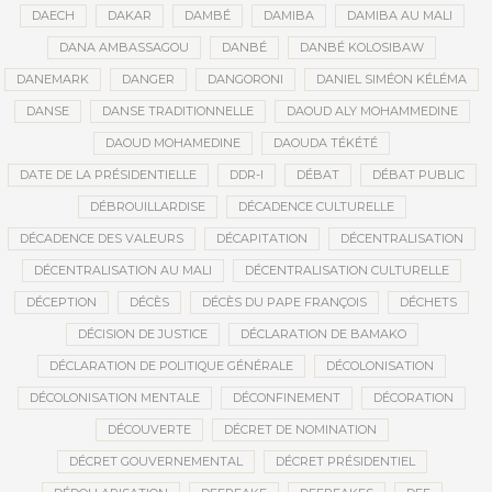
DAECH
DAKAR
DAMBÉ
DAMIBA
DAMIBA AU MALI
DANA AMBASSAGOU
DANBÉ
DANBÉ KOLOSIBAW
DANEMARK
DANGER
DANGORONI
DANIEL SIMÉON KÉLÉMA
DANSE
DANSE TRADITIONNELLE
DAOUD ALY MOHAMMEDINE
DAOUD MOHAMEDINE
DAOUDA TÉKÉTÉ
DATE DE LA PRÉSIDENTIELLE
DDR-I
DÉBAT
DÉBAT PUBLIC
DÉBROUILLARDISE
DÉCADENCE CULTURELLE
DÉCADENCE DES VALEURS
DÉCAPITATION
DÉCENTRALISATION
DÉCENTRALISATION AU MALI
DÉCENTRALISATION CULTURELLE
DÉCEPTION
DÉCÈS
DÉCÈS DU PAPE FRANÇOIS
DÉCHETS
DÉCISION DE JUSTICE
DÉCLARATION DE BAMAKO
DÉCLARATION DE POLITIQUE GÉNÉRALE
DÉCOLONISATION
DÉCOLONISATION MENTALE
DÉCONFINEMENT
DÉCORATION
DÉCOUVERTE
DÉCRET DE NOMINATION
DÉCRET GOUVERNEMENTAL
DÉCRET PRÉSIDENTIEL