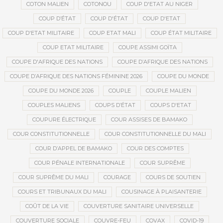
COTON MALIEN
COTONOU
COUP D'ETAT AU NIGER
COUP D’ÉTAT
COUP D'ÉTAT
COUP D'ETAT
COUP D'ETAT MILITAIRE
COUP ETAT MALI
COUP ÉTAT MILITAIRE
COUP ETAT MILITAIRE
COUPE ASSIMI GOÏTA
COUPE D'AFRIQUE DES NATIONS
COUPE D’AFRIQUE DES NATIONS
COUPE D’AFRIQUE DES NATIONS FÉMININE 2026
COUPE DU MONDE
COUPE DU MONDE 2026
COUPLE
COUPLE MALIEN
COUPLES MALIENS
COUPS D’ÉTAT
COUPS D'ETAT
COUPURE ÉLECTRIQUE
COUR ASSISES DE BAMAKO
COUR CONSTITUTIONNELLE
COUR CONSTITUTIONNELLE DU MALI
COUR D’APPEL DE BAMAKO
COUR DES COMPTES
COUR PÉNALE INTERNATIONALE
COUR SUPRÊME
COUR SUPRÊME DU MALI
COURAGE
COURS DE SOUTIEN
COURS ET TRIBUNAUX DU MALI
COUSINAGE À PLAISANTERIE
COÛT DE LA VIE
COUVERTURE SANITAIRE UNIVERSELLE
COUVERTURE SOCIALE
COUVRE-FEU
COVAX
COVID-19