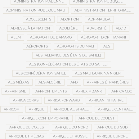
ADMINISTRATION MALIENNE
ADMINISTRATION PUBLIQUE
ADMINISTRATION PUBLIQUE MALI
ADMINISTRATION TERRITORIALE
ADOLESCENTS
ADOPTION
ADP-MALIBA
ADRESSE À LA NATION
ADULTÈRE
ADVERSITÉ
AECID
AEEM
AÉROPORT DE BAMAKO
AÉROPORT DIORI HAMANI
AÉROPORTS
AÉROPORTS DU MALI
AES
AES (ALLIANCE DES ÉTATS DU SAHEL)
AES (CONFÉDÉRATION DES ÉTATS DU SAHEL)
AES CONFÉDÉRATION SAHEL
AES MALI BURKINA NIGER
AES MÉDIAS
AES-ALGÉRIE
AFD
AFFAIRES ÉTRANGÈRES
AFFAIRISME
AFFRONTEMENTS
AFREXIMBANK
AFRICA CDC
AFRICA CORPS
AFRICA FORWARD
AFRICAN INITIATIVE
AFRICOM
AFRIQUE
AFRIQUE AUSTRALE
AFRIQUE CENTRALE
AFRIQUE CONTEMPORAINE
AFRIQUE DE L’OUEST
AFRIQUE DE L'OUEST
AFRIQUE DU NORD
AFRIQUE DU SUD
AFRIQUE ET MÉDIAS
AFRIQUE ET RUSSIE
AFRIQUE EUROPE