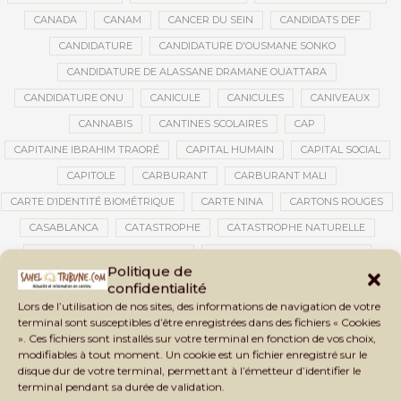
CANADA
CANAM
CANCER DU SEIN
CANDIDATS DEF
CANDIDATURE
CANDIDATURE D'OUSMANE SONKO
CANDIDATURE DE ALASSANE DRAMANE OUATTARA
CANDIDATURE ONU
CANICULE
CANICULES
CANIVEAUX
CANNABIS
CANTINES SCOLAIRES
CAP
CAPITAINE IBRAHIM TRAORÉ
CAPITAL HUMAIN
CAPITAL SOCIAL
CAPITOLE
CARBURANT
CARBURANT MALI
CARTE D’IDENTITÉ BIOMÉTRIQUE
CARTE NINA
CARTONS ROUGES
CASABLANCA
CATASTROPHE
CATASTROPHE NATURELLE
CATASTROPHES CLIMATIQUES
CATASTROPHES NATURELLES
Politique de
CAUTION 10 000 DOLLARS
CAUTION DE VISA
CDAT
CECOGEC
confidentialité
CÉDÉAO
CEDEAO
CEI
CÉLÉBRATION NATIONALE
CEMAC
Lors de l’utilisation de nos sites, des informations de navigation de votre
terminal sont susceptibles d’être enregistrées dans des fichiers « Cookies
CEMAPI
CEN-SNESUP
CENOU
CENSURE
». Ces fichiers sont installés sur votre terminal en fonction de vos choix,
modifiables à tout moment. Un cookie est un fichier enregistré sur le
CENTRAFRIQUE
CENTRALE SOLAIRE
disque dur de votre terminal, permettant à l’émetteur d’identifier le
CENTRALE SOLAIRE DE SANANKOROBA
CENTRALES SOLAIRES
terminal pendant sa durée de validation.