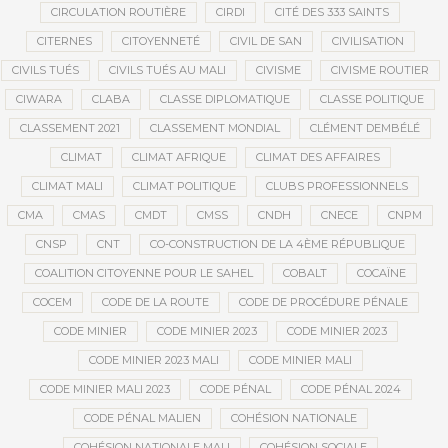
CIRCULATION ROUTIÈRE
CIRDI
CITÉ DES 333 SAINTS
CITERNES
CITOYENNETÉ
CIVIL DE SAN
CIVILISATION
CIVILS TUÉS
CIVILS TUÉS AU MALI
CIVISME
CIVISME ROUTIER
CIWARA
CLABA
CLASSE DIPLOMATIQUE
CLASSE POLITIQUE
CLASSEMENT 2021
CLASSEMENT MONDIAL
CLÉMENT DEMBÉLÉ
CLIMAT
CLIMAT AFRIQUE
CLIMAT DES AFFAIRES
CLIMAT MALI
CLIMAT POLITIQUE
CLUBS PROFESSIONNELS
CMA
CMAS
CMDT
CMSS
CNDH
CNECE
CNPM
CNSP
CNT
CO-CONSTRUCTION DE LA 4ÈME RÉPUBLIQUE
COALITION CITOYENNE POUR LE SAHEL
COBALT
COCAÏNE
COCEM
CODE DE LA ROUTE
CODE DE PROCÉDURE PÉNALE
CODE MINIER
CODE MINIER 2023
CODE MINIER 2023
CODE MINIER 2023 MALI
CODE MINIER MALI
CODE MINIER MALI 2023
CODE PÉNAL
CODE PÉNAL 2024
CODE PÉNAL MALIEN
COHÉSION NATIONALE
COHÉSION NATIONALE MALI
COHÉSION SOCIALE