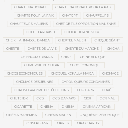
CHARTE NATIONALE
CHARTE NATIONALE POUR LA PAIX
CHARTE POUR LA PAIX
CHATGPT
CHAUFFEURS
CHAUFFEURS MALIENS
CHEF DE FILE OPPOSITION MALIENNE
CHEF TERRORISTE
CHEICK TIDIANE SECK
CHEIKH AHMADOU BAMBA
CHEPTEL MALIEN
CHÈQUE GÉANT
CHERTÉ
CHERTÉ DE LA VIE
CHERTÉ DU MARCHÉ
CHICHA
CHIENCORO DIARRA
CHINE
CHINE AFRIQUE
CHIRURGIE DE GUERRE
CHOC ÉCONOMIQUE
CHOCS ÉCONOMIQUES
CHOGUEL KOKALLA MAÏGA
CHÔMAGE
CHÔMAGE DES JEUNES
CHRONIQUEURS CONDAMNÉS
CHRONOGRAMME DES ÉLECTIONS
CHU GABRIEL TOURÉ
CHUTE IBK
CICB
CICB BAMAKO
CICR
CICR MALI
CIGARETTE
CINÉMA
CINEMA
CINÉMA AFRICAIN
CINÉMA BABEMBA
CINÉMA MALIEN
CINQUIÈME RÉPUBLIQUE
CINSERE-ANR
CIPRES
CIRA CHARITY