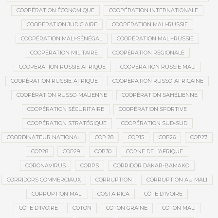
COOPÉRATION ÉCONOMIQUE
COOPÉRATION INTERNATIONALE
COOPÉRATION JUDICIAIRE
COOPÉRATION MALI-RUSSIE
COOPÉRATION MALI-SÉNÉGAL
COOPÉRATION MALI–RUSSIE
COOPÉRATION MILITAIRE
COOPÉRATION RÉGIONALE
COOPÉRATION RUSSIE AFRIQUE
COOPÉRATION RUSSIE MALI
COOPÉRATION RUSSIE-AFRIQUE
COOPÉRATION RUSSO-AFRICAINE
COOPÉRATION RUSSO-MALIENNE
COOPÉRATION SAHÉLIENNE
COOPÉRATION SÉCURITAIRE
COOPÉRATION SPORTIVE
COOPÉRATION STRATÉGIQUE
COOPÉRATION SUD-SUD
COORDINATEUR NATIONAL
COP 28
COP15
COP26
COP27
COP28
COP29
COP30
CORNE DE L’AFRIQUE
CORONAVIRUS
CORPS
CORRIDOR DAKAR-BAMAKO
CORRIDORS COMMERCIAUX
CORRUPTION
CORRUPTION AU MALI
CORRUPTION MALI
COSTA RICA
CÔTE D’IVOIRE
CÔTE D'IVOIRE
COTON
COTON GRAINE
COTON MALI