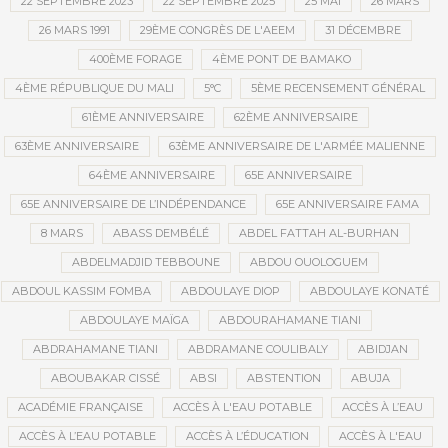
22 SEPTEMBRE 2023
22 SEPTEMBRE 2025
25 MAI
26 MARS
26 MARS 1991
29ÈME CONGRÈS DE L'AEEM
31 DÉCEMBRE
400ÈME FORAGE
4ÈME PONT DE BAMAKO
4ÈME RÉPUBLIQUE DU MALI
5°C
5ÈME RECENSEMENT GÉNÉRAL
61ÈME ANNIVERSAIRE
62ÈME ANNIVERSAIRE
63ÈME ANNIVERSAIRE
63ÈME ANNIVERSAIRE DE L'ARMÉE MALIENNE
64ÈME ANNIVERSAIRE
65E ANNIVERSAIRE
65E ANNIVERSAIRE DE L’INDÉPENDANCE
65E ANNIVERSAIRE FAMA
8 MARS
ABASS DEMBÉLÉ
ABDEL FATTAH AL-BURHAN
ABDELMADJID TEBBOUNE
ABDOU OUOLOGUEM
ABDOUL KASSIM FOMBA
ABDOULAYE DIOP
ABDOULAYE KONATÉ
ABDOULAYE MAÏGA
ABDOURAHAMANE TIANI
ABDRAHAMANE TIANI
ABDRAMANE COULIBALY
ABIDJAN
ABOUBAKAR CISSÉ
ABSI
ABSTENTION
ABUJA
ACADÉMIE FRANÇAISE
ACCÈS À L'EAU POTABLE
ACCÈS À L’EAU
ACCÈS À L’EAU POTABLE
ACCÈS À L’ÉDUCATION
ACCÈS À L'EAU