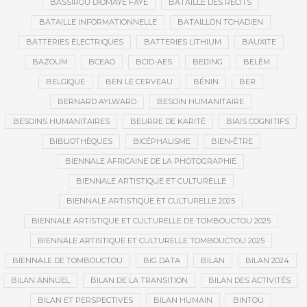
BASSIROU DIOMAYE FAYE
BATAILLE DES RÉCITS
BATAILLE INFORMATIONNELLE
BATAILLON TCHADIEN
BATTERIES ÉLECTRIQUES
BATTERIES LITHIUM
BAUXITE
BAZOUM
BCEAO
BCID-AES
BEIJING
BELÉM
BELGIQUE
BEN LE CERVEAU
BÉNIN
BER
BERNARD AYLWARD
BESOIN HUMANITAIRE
BESOINS HUMANITAIRES
BEURRE DE KARITÉ
BIAIS COGNITIFS
BIBLIOTHÈQUES
BICÉPHALISME
BIEN-ÊTRE
BIENNALE AFRICAINE DE LA PHOTOGRAPHIE
BIENNALE ARTISTIQUE ET CULTURELLE
BIENNALE ARTISTIQUE ET CULTURELLE 2025
BIENNALE ARTISTIQUE ET CULTURELLE DE TOMBOUCTOU 2025
BIENNALE ARTISTIQUE ET CULTURELLE TOMBOUCTOU 2025
BIENNALE DE TOMBOUCTOU
BIG DATA
BILAN
BILAN 2024
BILAN ANNUEL
BILAN DE LA TRANSITION
BILAN DES ACTIVITÉS
BILAN ET PERSPECTIVES
BILAN HUMAIN
BINTOU