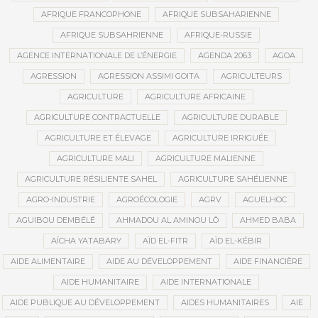
AFRIQUE FRANCOPHONE
AFRIQUE SUBSAHARIENNE
AFRIQUE SUBSAHRIENNE
AFRIQUE-RUSSIE
AGENCE INTERNATIONALE DE L’ÉNERGIE
AGENDA 2063
AGOA
AGRESSION
AGRESSION ASSIMI GOITA
AGRICULTEURS
AGRICULTURE
AGRICULTURE AFRICAINE
AGRICULTURE CONTRACTUELLE
AGRICULTURE DURABLE
AGRICULTURE ET ÉLEVAGE
AGRICULTURE IRRIGUÉE
AGRICULTURE MALI
AGRICULTURE MALIENNE
AGRICULTURE RÉSILIENTE SAHEL
AGRICULTURE SAHÉLIENNE
AGRO-INDUSTRIE
AGROÉCOLOGIE
AGRV
AGUELHOC
AGUIBOU DEMBÉLÉ
AHMADOU AL AMINOU LÔ
AHMED BABA
AÏCHA YATABARY
AÏD EL-FITR
AÏD EL-KÉBIR
AIDE ALIMENTAIRE
AIDE AU DÉVELOPPEMENT
AIDE FINANCIÈRE
AIDE HUMANITAIRE
AIDE INTERNATIONALE
AIDE PUBLIQUE AU DÉVELOPPEMENT
AIDES HUMANITAIRES
AIE