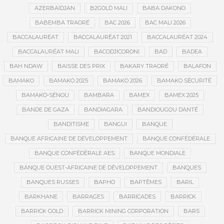
AZERBAÏDJAN
B2GOLD MALI
BABA DAKONO
BABEMBA TRAORÉ
BAC 2026
BAC MALI 2026
BACCALAURÉAT
BACCALAURÉAT 2021
BACCALAURÉAT 2024
BACCALAURÉAT MALI
BACODJICORONI
BAD
BADEA
BAH NDAW
BAISSE DES PRIX
BAKARY TRAORÉ
BALAFON
BAMAKO
BAMAKO 2025
BAMAKO 2026
BAMAKO SÉCURITÉ
BAMAKO-SÉNOU
BAMBARA
BAMEX
BAMEX 2025
BANDE DE GAZA
BANDIAGARA
BANDIOUGOU DANTÉ
BANDITISME
BANGUI
BANQUE
BANQUE AFRICAINE DE DÉVELOPPEMENT
BANQUE CONFÉDÉRALE
BANQUE CONFÉDÉRALE AES
BANQUE MONDIALE
BANQUE OUEST-AFRICAINE DE DÉVELOPPEMENT
BANQUES
BANQUES RUSSES
BAPHO
BAPTÊMES
BARIL
BARKHANE
BARRAGES
BARRICADES
BARRICK
BARRICK GOLD
BARRICK MINING CORPORATION
BARS