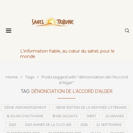
L'information fiable, au cœur du sahel, pour le
monde
Home
Tags
Posts tagged with "dénonciation de l’Accord
d’Alger"
TAG:
DÉNONCIATION DE L’ACCORD D’ALGER
12ÈME ARRONDISSEMENT
13ÈME ÉDITION DE LA RENTRÉE LITTÉRAIRE
16 JOURS D'ACTIVISME
18 000 SOLDATS
1XBET
20 JANVIER
2025
2025 ANNÉE DE LA CULTURE
2026
22 SEPTEMBRE