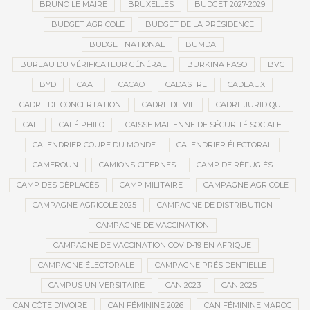
BRUNO LE MAIRE
BRUXELLES
BUDGET 2027-2029
BUDGET AGRICOLE
BUDGET DE LA PRÉSIDENCE
BUDGET NATIONAL
BUMDA
BUREAU DU VÉRIFICATEUR GÉNÉRAL
BURKINA FASO
BVG
BYD
CAAT
CACAO
CADASTRE
CADEAUX
CADRE DE CONCERTATION
CADRE DE VIE
CADRE JURIDIQUE
CAF
CAFÉ PHILO
CAISSE MALIENNE DE SÉCURITÉ SOCIALE
CALENDRIER COUPE DU MONDE
CALENDRIER ÉLECTORAL
CAMEROUN
CAMIONS-CITERNES
CAMP DE RÉFUGIÉS
CAMP DES DÉPLACÉS
CAMP MILITAIRE
CAMPAGNE AGRICOLE
CAMPAGNE AGRICOLE 2025
CAMPAGNE DE DISTRIBUTION
CAMPAGNE DE VACCINATION
CAMPAGNE DE VACCINATION COVID-19 EN AFRIQUE
CAMPAGNE ÉLECTORALE
CAMPAGNE PRÉSIDENTIELLE
CAMPUS UNIVERSITAIRE
CAN 2023
CAN 2025
CAN CÔTE D'IVOIRE
CAN FÉMININE 2026
CAN FÉMININE MAROC