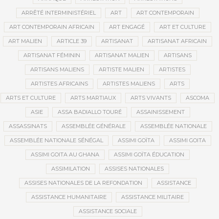
ARRÊTÉ INTERMINISTÉRIEL
ART
ART CONTEMPORAIN
ART CONTEMPORAIN AFRICAIN
ART ENGAGÉ
ART ET CULTURE
ART MALIEN
ARTICLE 39
ARTISANAT
ARTISANAT AFRICAIN
ARTISANAT FÉMININ
ARTISANAT MALIEN
ARTISANS
ARTISANS MALIENS
ARTISTE MALIEN
ARTISTES
ARTISTES AFRICAINS
ARTISTES MALIENS
ARTS
ARTS ET CULTURE
ARTS MARTIAUX
ARTS VIVANTS
ASCOMA
ASIE
ASSA BADIALLO TOURÉ
ASSAINISSEMENT
ASSASSINATS
ASSEMBLÉE GÉNÉRALE
ASSEMBLÉE NATIONALE
ASSEMBLÉE NATIONALE SÉNÉGAL
ASSIMI GOÏTA
ASSIMI GOITA
ASSIMI GOITA AU GHANA
ASSIMI GOÏTA ÉDUCATION
ASSIMILATION
ASSISES NATIONALES
ASSISES NATIONALES DE LA REFONDATION
ASSISTANCE
ASSISTANCE HUMANITAIRE
ASSISTANCE MILITAIRE
ASSISTANCE SOCIALE