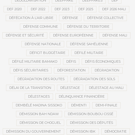
DÉDOLLARISATION
DEEPFAKE
DEEPFAKES
DEF
DEF 2020
DEF 2022
DEF 2023
DEF 2025
DEF 2026 MALI
DÉFÉCATION À L’AIR LIBRE
DÉFENSE
DÉFENSE COLLECTIVE
DÉFENSE COMMUNE
DÉFENSE DU TERRITOIRE
DÉFENSE ET SÉCURITÉ
DÉFENSE EUROPÉENNE
DÉFENSE MALI
DÉFENSE NATIONALE
DÉFENSE SAHÉLIENNE
DÉFICIT BUDGÉTAIRE
DÉFILÉ MILITAIRE
DÉFILÉ MILITAIRE BAMAKO
DÉFIS
DÉFIS ÉCONOMIQUES
DÉFIS SÉCURITAIRES
DÉFORESTATION
DÉGRADATION
DÉGRADATION DES ROUTES
DÉGRADATION DES SOLS
DÉLAI DE LA TRANSITION
DÉLESTAGE
DÉLESTAGE AU MALI
DÉLESTAGES
DÉLINQUANCE FINANCIÈRE
DEMBÉLÉ MADINA SISSOKO
DÉMENTI
DEMI-FINALE
DÉMISSION BAH NDAW
DÉMISSION BOUBOU CISSÉ
DÉMISSION DE CHOGUEL
DÉMISSION DES DÉPUTÉS
DÉMISSION DU GOUVERNEMENT
DÉMISSION IBK
DÉMOCRATIE