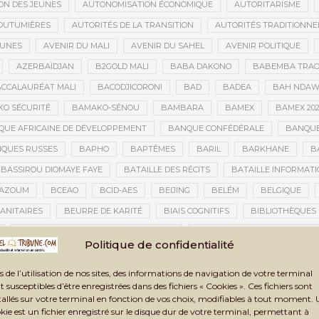
ON DES JEUNES
AUTONOMISATION ÉCONOMIQUE
AUTORITARISME
OUTUMIÈRES
AUTORITÉS DE LA TRANSITION
AUTORITÉS TRADITIONNE
EUNES
AVENIR DU MALI
AVENIR DU SAHEL
AVENIR POLITIQUE
AZERBAÏDJAN
B2GOLD MALI
BABA DAKONO
BABEMBA TRAO
CCALAURÉAT MALI
BACODJICORONI
BAD
BADEA
BAH NDA
O SÉCURITÉ
BAMAKO-SÉNOU
BAMBARA
BAMEX
BAMEX 20
UE AFRICAINE DE DÉVELOPPEMENT
BANQUE CONFÉDÉRALE
BANQUE
QUES RUSSES
BAPHO
BAPTÊMES
BARIL
BARKHANE
B
BASSIROU DIOMAYE FAYE
BATAILLE DES RÉCITS
BATAILLE INFORMAT
AZOUM
BCEAO
BCID-AES
BEIJING
BELÉM
BELGIQUE
ANITAIRES
BEURRE DE KARITÉ
BIAIS COGNITIFS
BIBLIOTHÈQUES
BIENNALE ARTISTIQUE ET CULTURELLE
BIENNALE ARTISTIQUE ET CUL
Politique de confidentialité
IENNALE ARTISTIQUE ET CULTURELLE TOMBOUCTOU 2025
BIENNALE DE T
s de l’utilisation de nos sites, des informations de navigation de votre terminal
LAN DES ACTIVITÉS
BILAN ET PERSPECTIVES
BILAN HUMAIN
BIN
t susceptibles d’être enregistrées dans des fichiers « Cookies ». Ces fichiers sont
TAUX
BLASPHÈME
BLÉ
BLÉ RUSSE
BLESSÉS
BLESSÉS D
tallés sur votre terminal en fonction de vos choix, modifiables à tout moment.
kie est un fichier enregistré sur le disque dur de votre terminal, permettant à
BNDA
BOAD
BOBO-DIOULASSO
BOGOLAN
BOKAR BIRO