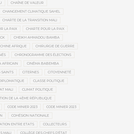
U
CHAÎNE DE VALEUR
CHANGEMENT CLIMATIQUE SAHEL
CHARTE DE LA TRANSITION MALI
R LA PAIX
CHARTE POUR LA PAIX
ECK
CHEIKH AHMADOU BAMBA
CHINE AFRIQUE
CHIRURGIE DE GUERRE
NÉS
CHRONOGRAMME DES ÉLECTIONS
 AFRICAIN
CINÉMA BABEMBA
3 SAINTS
CITERNES
CITOYENNETÉ
DIPLOMATIQUE
CLASSE POLITIQUE
AT MALI
CLIMAT POLITIQUE
TION DE LA 4ÈME RÉPUBLIQUE
CODE MINIER 2023
CODE MINIER 2023
EN
COHÉSION NATIONALE
ATION ENTRE ETATS
COLLECTEURS
S MALI
COLLÈGE DES CHEFS D’ÉTAT