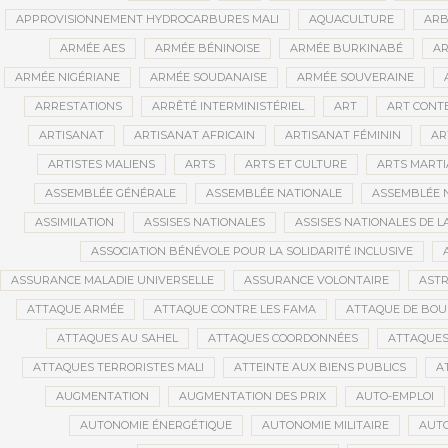
APPROVISIONNEMENT HYDROCARBURES MALI
AQUACULTURE
ARB
ARMÉE AES
ARMÉE BÉNINOISE
ARMÉE BURKINABÉ
AR
ARMÉE NIGÉRIANE
ARMÉE SOUDANAISE
ARMÉE SOUVERAINE
ARRESTATIONS
ARRÊTÉ INTERMINISTÉRIEL
ART
ART CONT
ARTISANAT
ARTISANAT AFRICAIN
ARTISANAT FÉMININ
AR
ARTISTES MALIENS
ARTS
ARTS ET CULTURE
ARTS MART
ASSEMBLÉE GÉNÉRALE
ASSEMBLÉE NATIONALE
ASSEMBLÉE 
ASSIMILATION
ASSISES NATIONALES
ASSISES NATIONALES DE 
ASSOCIATION BÉNÉVOLE POUR LA SOLIDARITÉ INCLUSIVE
ASSURANCE MALADIE UNIVERSELLE
ASSURANCE VOLONTAIRE
AST
ATTAQUE ARMÉE
ATTAQUE CONTRE LES FAMA
ATTAQUE DE BOU
ATTAQUES AU SAHEL
ATTAQUES COORDONNÉES
ATTAQUES
ATTAQUES TERRORISTES MALI
ATTEINTE AUX BIENS PUBLICS
A
AUGMENTATION
AUGMENTATION DES PRIX
AUTO-EMPLOI
AUTONOMIE ÉNERGÉTIQUE
AUTONOMIE MILITAIRE
AUTO