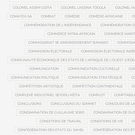
COLONEL ASSIMI GOÏTA
COLONEL LASSINA TOGOLA
COLONEL 
COMATEX-SA
COMBAT
COMÉDIE
COMÉDIE AFRICAINE
C
COMMÉMORATION DE L'INDÉPENDANCE
COMMÉMORATION DU
COMMERCE INTRA-AFRICAIN
COMMERCE MARIT
COMMISSARIAT 5E ARRONDISSEMENT BAMAKO
COMMISSA
COMMISSION ÉLECTORALE
COMMISSION ÉLECTORALE IND
COMMUNAUTÉ ÉCONOMIQUE DES ETATS DE L'AFRIQUE DE L'OUEST (CEDE
COMMUNICATION
COMMUNICATION CULTURELLE
COM
COMMUNICATION POLITIQUE
COMMUNICATION STRATÉGIQUE
C
COMPÉTITION ARTISTIQUE
COMPÉTITION CONTINENTALE
C
COMPLEXE INDUSTRIEL SEYDOU KÉÏTA
COMPLOT
COMPTABILI
CONCLUSIONS
CONCLUSIONS DU SOMMET
CONCOURS DE LA
CONDAMNATION DE GUILLAUME SORO
CONDAMNATION DE OU
CONDITIONS DE TRAVAIL
CONDITIONS DE VIE
C
CONFÉDÉRATION DES ETATS DU SAHEL
CONFÉDÉRATION DES ÉT