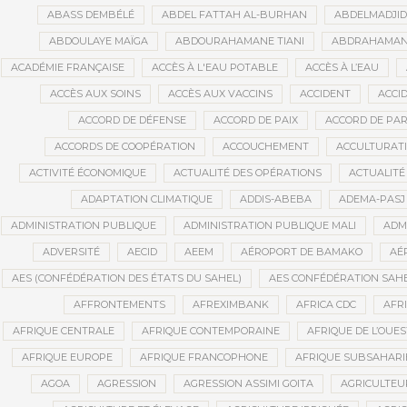
ABASS DEMBÉLÉ
ABDEL FATTAH AL-BURHAN
ABDELMADJI
ABDOULAYE MAÏGA
ABDOURAHAMANE TIANI
ABDRAHAMANE
ACADÉMIE FRANÇAISE
ACCÈS À L'EAU POTABLE
ACCÈS À L’EAU
ACCÈS AUX SOINS
ACCÈS AUX VACCINS
ACCIDENT
ACCI
ACCORD DE DÉFENSE
ACCORD DE PAIX
ACCORD DE PAR
ACCORDS DE COOPÉRATION
ACCOUCHEMENT
ACCULTURAT
ACTIVITÉ ÉCONOMIQUE
ACTUALITÉ DES OPÉRATIONS
ACTUALITÉ
ADAPTATION CLIMATIQUE
ADDIS-ABEBA
ADEMA-PASJ
ADMINISTRATION PUBLIQUE
ADMINISTRATION PUBLIQUE MALI
ADM
ADVERSITÉ
AECID
AEEM
AÉROPORT DE BAMAKO
AÉ
AES (CONFÉDÉRATION DES ÉTATS DU SAHEL)
AES CONFÉDÉRATION SAH
AFFRONTEMENTS
AFREXIMBANK
AFRICA CDC
AFR
AFRIQUE CENTRALE
AFRIQUE CONTEMPORAINE
AFRIQUE DE L’OUES
AFRIQUE EUROPE
AFRIQUE FRANCOPHONE
AFRIQUE SUBSAHAR
AGOA
AGRESSION
AGRESSION ASSIMI GOITA
AGRICULTEU