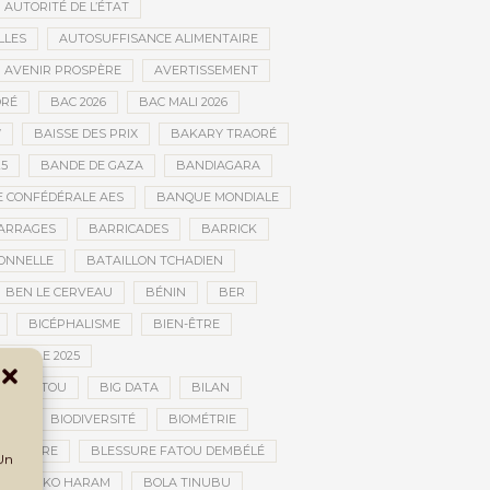
AUTORITÉ DE L’ÉTAT
LLES
AUTOSUFFISANCE ALIMENTAIRE
AVENIR PROSPÈRE
AVERTISSEMENT
RÉ
BAC 2026
BAC MALI 2026
W
BAISSE DES PRIX
BAKARY TRAORÉ
25
BANDE DE GAZA
BANDIAGARA
 CONFÉDÉRALE AES
BANQUE MONDIALE
ARRAGES
BARRICADES
BARRICK
IONNELLE
BATAILLON TCHADIEN
BEN LE CERVEAU
BÉNIN
BER
BICÉPHALISME
BIEN-ÊTRE
TURELLE 2025
OMBOUCTOU
BIG DATA
BILAN
TOU
BIODIVERSITÉ
BIOMÉTRIE
E GUERRE
BLESSURE FATOU DEMBÉLÉ
 Un
BOKO HARAM
BOLA TINUBU