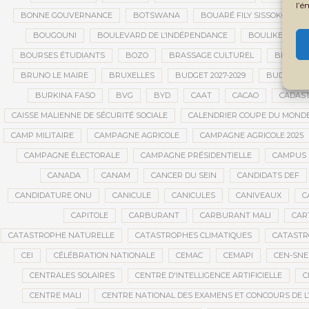
l’é
BONNE GOUVERNANCE
BOTSWANA
BOUARÉ FILY SISSOKO
BOUGOUNI
BOULEVARD DE L’INDÉPENDANCE
BOULIKESSI
BOURSES ÉTUDIANTS
BOZO
BRASSAGE CULTUREL
BRÉMA E
BRUNO LE MAIRE
BRUXELLES
BUDGET 2027-2029
BUDGET A
BURKINA FASO
BVG
BYD
CAAT
CACAO
CADAS
CAISSE MALIENNE DE SÉCURITÉ SOCIALE
CALENDRIER COUPE DU MOND
CAMP MILITAIRE
CAMPAGNE AGRICOLE
CAMPAGNE AGRICOLE 2025
CAMPAGNE ÉLECTORALE
CAMPAGNE PRÉSIDENTIELLE
CAMPUS 
CANADA
CANAM
CANCER DU SEIN
CANDIDATS DEF
CANDIDATURE ONU
CANICULE
CANICULES
CANIVEAUX
C
CAPITOLE
CARBURANT
CARBURANT MALI
CAR
CATASTROPHE NATURELLE
CATASTROPHES CLIMATIQUES
CATASTR
CEI
CÉLÉBRATION NATIONALE
CEMAC
CEMAPI
CEN-SN
CENTRALES SOLAIRES
CENTRE D'INTELLIGENCE ARTIFICIELLE
C
CENTRE MALI
CENTRE NATIONAL DES EXAMENS ET CONCOURS DE L