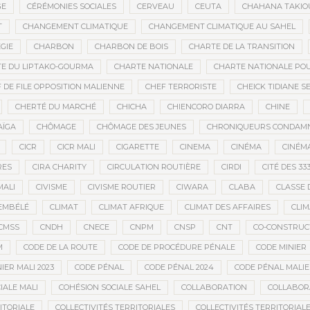
GE
CÉRÉMONIES SOCIALES
CERVEAU
CEUTA
CHAHANA TAKIO
T
CHANGEMENT CLIMATIQUE
CHANGEMENT CLIMATIQUE AU SAHEL
GIE
CHARBON
CHARBON DE BOIS
CHARTE DE LA TRANSITION
E DU LIPTAKO-GOURMA
CHARTE NATIONALE
CHARTE NATIONALE POU
 DE FILE OPPOSITION MALIENNE
CHEF TERRORISTE
CHEICK TIDIANE S
CHERTÉ DU MARCHÉ
CHICHA
CHIENCORO DIARRA
CHINE
AÏGA
CHÔMAGE
CHÔMAGE DES JEUNES
CHRONIQUEURS CONDAM
CICR
CICR MALI
CIGARETTE
CINEMA
CINÉMA
CINÉMA
RES
CIRA CHARITY
CIRCULATION ROUTIÈRE
CIRDI
CITÉ DES 33
MALI
CIVISME
CIVISME ROUTIER
CIWARA
CLABA
CLASSE 
EMBÉLÉ
CLIMAT
CLIMAT AFRIQUE
CLIMAT DES AFFAIRES
CLIM
CMSS
CNDH
CNECE
CNPM
CNSP
CNT
CO-CONSTRUC
M
CODE DE LA ROUTE
CODE DE PROCÉDURE PÉNALE
CODE MINIER
IER MALI 2023
CODE PÉNAL
CODE PÉNAL 2024
CODE PÉNAL MALI
IALE MALI
COHÉSION SOCIALE SAHEL
COLLABORATION
COLLABOR
ITORIALE
COLLECTIVITÉS TERRITORIALES
COLLECTIVITÉS TERRITORIALE