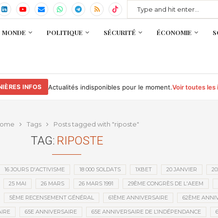
MONDE
POLITIQUE
SÉCURITÉ
ÉCONOMIE
S
Actualités indisponibles pour le moment.
Voir toutes les
NIÈRES INFOS
ome
Tags
Posts tagged with "riposte"
TAG:
RIPOSTE
16 JOURS D'ACTIVISME
18 000 SOLDATS
1XBET
20 JANVIER
20
25 MAI
26 MARS
26 MARS 1991
29ÈME CONGRÈS DE L'AEEM
5ÈME RECENSEMENT GÉNÉRAL
61ÈME ANNIVERSAIRE
62ÈME ANNI
IRE
65E ANNIVERSAIRE
65E ANNIVERSAIRE DE L’INDÉPENDANCE