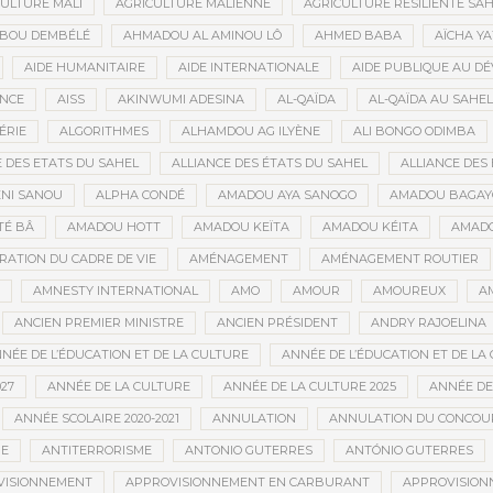
ULTURE MALI
AGRICULTURE MALIENNE
AGRICULTURE RÉSILIENTE SA
IBOU DEMBÉLÉ
AHMADOU AL AMINOU LÔ
AHMED BABA
AÏCHA Y
AIDE HUMANITAIRE
AIDE INTERNATIONALE
AIDE PUBLIQUE AU D
ANCE
AISS
AKINWUMI ADESINA
AL-QAÏDA
AL-QAÏDA AU SAHEL
ÉRIE
ALGORITHMES
ALHAMDOU AG ILYÈNE
ALI BONGO ODIMBA
E DES ETATS DU SAHEL
ALLIANCE DES ÉTATS DU SAHEL
ALLIANCE DES 
NI SANOU
ALPHA CONDÉ
AMADOU AYA SANOGO
AMADOU BAGAY
É BÂ
AMADOU HOTT
AMADOU KEÏTA
AMADOU KÉITA
AMADO
RATION DU CADRE DE VIE
AMÉNAGEMENT
AMÉNAGEMENT ROUTIER
AMNESTY INTERNATIONAL
AMO
AMOUR
AMOUREUX
A
ANCIEN PREMIER MINISTRE
ANCIEN PRÉSIDENT
ANDRY RAJOELINA
NÉE DE L’ÉDUCATION ET DE LA CULTURE
ANNÉE DE L’ÉDUCATION ET DE LA 
27
ANNÉE DE LA CULTURE
ANNÉE DE LA CULTURE 2025
ANNÉE DE
ANNÉE SCOLAIRE 2020-2021
ANNULATION
ANNULATION DU CONCOUR
ME
ANTITERRORISME
ANTONIO GUTERRES
ANTÓNIO GUTERRES
VISIONNEMENT
APPROVISIONNEMENT EN CARBURANT
APPROVISION