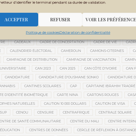
metteur d’identifier le terminal pendant sa durée de validation.
BOUBACAR BOCOUM
BOUBACAR DIANÉ
BOUBACAR DOUMBIA
B
BOULKESSI
BOURAKÉBOUGOU
BOUREM
BOURÉMA KANSAYE
ACCEPTER
REFUSER
VOIR LES PRÉFÉRENCE
LY DICKO
BRÉSIL
BRICE OLIGUI NGUEMA
BRICS
BRICS AFRIQ
Politique de cookies
Déclaration de confidentialité
GRICOLE
BUDGET DE LA PRÉSIDENCE
BUDGET NATIONAL
BUMDA
TRE
CADEAUX
CADRE DE CONCERTATION
CADRE DE VIE
CADR
E
CALENDRIER ÉLECTORAL
CAMEROUN
CAMIONS-CITERNES
C
CAMPAGNE DE DISTRIBUTION
CAMPAGNE DE VACCINATION
CAMPA
UNIVERSITAIRE
CAN 2023
CAN 2025
CAN CÔTE D'IVOIRE
CAN F
CANDIDATURE
CANDIDATURE D'OUSMANE SONKO
CANDIDATURE 
ANNABIS
CANTINES SCOLAIRES
CAP
CAPITAINE IBRAHIM TRAORÉ
TE D’IDENTITÉ BIOMÉTRIQUE
CARTE NINA
CARTONS ROUGES
CAS
OPHES NATURELLES
CAUTION 10 000 DOLLARS
CAUTION DE VISA
ESUP
CENOU
CENSURE
CENTRAFRIQUE
CENTRALE SOLAIRE
ENTRE DE SANTÉ COMMUNAUTAIRE
CENTRE DU MALI
CENTRE INTERN
’ÉDUCATION
CENTRES DE DONNÉES
CERCLE DE RÉFLEXION À DISTANC