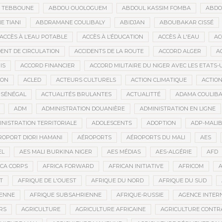
D TEBBOUNE
ABDOU OUOLOGUEM
ABDOUL KASSIM FOMBA
ABDO
 TIANI
ABDRAMANE COULIBALY
ABIDJAN
ABOUBAKAR CISSÉ
ACCÈS À L’EAU POTABLE
ACCÈS À L’ÉDUCATION
ACCÈS À L'EAU
AC
DENT DE CIRCULATION
ACCIDENTS DE LA ROUTE
ACCORD ALGER
A
IS
ACCORD FINANCIER
ACCORD MILITAIRE DU NIGER AVEC LES ETATS-
ION
ACLED
ACTEURS CULTURELS
ACTION CLIMATIQUE
ACTIO
 SÉNÉGAL
ACTUALITÉS BRULANTES
ACTUALITTÉ
ADAMA COULIBA
ADM
ADMINISTRATION DOUANIÈRE
ADMINISTRATION EN LIGNE
INISTRATION TERRITORIALE
ADOLESCENTS
ADOPTION
ADP-MALI
ROPORT DIORI HAMANI
AÉROPORTS
AÉROPORTS DU MALI
AES
EL
AES MALI BURKINA NIGER
AES MÉDIAS
AES-ALGÉRIE
AFD
ICA CORPS
AFRICA FORWARD
AFRICAN INITIATIVE
AFRICOM
A
T
AFRIQUE DE L'OUEST
AFRIQUE DU NORD
AFRIQUE DU SUD
IENNE
AFRIQUE SUBSAHRIENNE
AFRIQUE-RUSSIE
AGENCE INTERN
RS
AGRICULTURE
AGRICULTURE AFRICAINE
AGRICULTURE CONTR