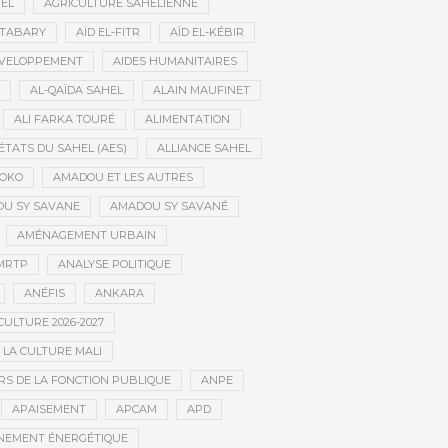
HEL
AGRICULTURE SAHÉLIENNE
ATABARY
AÏD EL-FITR
AÏD EL-KÉBIR
ÉVELOPPEMENT
AIDES HUMANITAIRES
AL-QAÏDA SAHEL
ALAIN MAUFINET
ALI FARKA TOURÉ
ALIMENTATION
ÉTATS DU SAHEL (AES)
ALLIANCE SAHEL
OKO
AMADOU ET LES AUTRES
U SY SAVANE
AMADOU SY SAVANÉ
AMÉNAGEMENT URBAIN
MRTP
ANALYSE POLITIQUE
ANÉFIS
ANKARA
CULTURE 2026-2027
 LA CULTURE MALI
S DE LA FONCTION PUBLIQUE
ANPE
APAISEMENT
APCAM
APD
NEMENT ÉNERGÉTIQUE