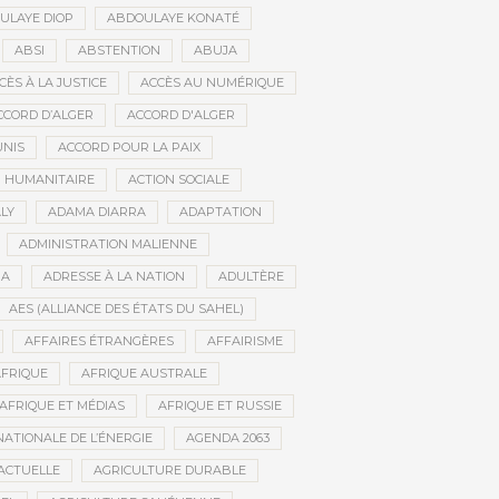
ULAYE DIOP
ABDOULAYE KONATÉ
ABSI
ABSTENTION
ABUJA
CÈS À LA JUSTICE
ACCÈS AU NUMÉRIQUE
CCORD D’ALGER
ACCORD D'ALGER
UNIS
ACCORD POUR LA PAIX
N HUMANITAIRE
ACTION SOCIALE
LY
ADAMA DIARRA
ADAPTATION
ADMINISTRATION MALIENNE
BA
ADRESSE À LA NATION
ADULTÈRE
AES (ALLIANCE DES ÉTATS DU SAHEL)
AFFAIRES ÉTRANGÈRES
AFFAIRISME
FRIQUE
AFRIQUE AUSTRALE
AFRIQUE ET MÉDIAS
AFRIQUE ET RUSSIE
ATIONALE DE L’ÉNERGIE
AGENDA 2063
ACTUELLE
AGRICULTURE DURABLE