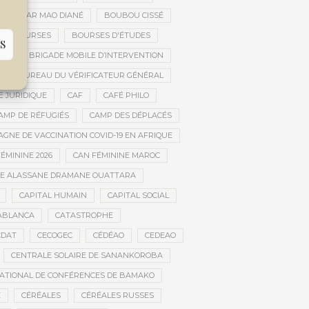
OUBACAR MAO DIANÉ
BOUBOU CISSÉ
BOURSES
BOURSES D'ÉTUDES
S
UE
BRIGADE MOBILE D’INTERVENTION
BUREAU DU VÉRIFICATEUR GÉNÉRAL
E JURIDIQUE
CAF
CAFÉ PHILO
AMP DE RÉFUGIÉS
CAMP DES DÉPLACÉS
GNE DE VACCINATION COVID-19 EN AFRIQUE
ÉMININE 2026
CAN FÉMININE MAROC
DE ALASSANE DRAMANE OUATTARA
CAPITAL HUMAIN
CAPITAL SOCIAL
ABLANCA
CATASTROPHE
CDAT
CECOGEC
CÉDÉAO
CEDEAO
CENTRALE SOLAIRE DE SANANKOROBA
ATIONAL DE CONFÉRENCES DE BAMAKO
E
CÉRÉALES
CÉRÉALES RUSSES