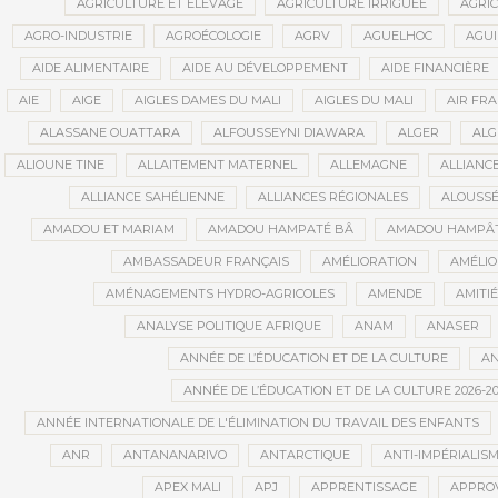
AGRICULTURE ET ÉLEVAGE
AGRICULTURE IRRIGUÉE
AGRIC
AGRO-INDUSTRIE
AGROÉCOLOGIE
AGRV
AGUELHOC
AGU
AIDE ALIMENTAIRE
AIDE AU DÉVELOPPEMENT
AIDE FINANCIÈRE
AIE
AIGE
AIGLES DAMES DU MALI
AIGLES DU MALI
AIR FR
ALASSANE OUATTARA
ALFOUSSEYNI DIAWARA
ALGER
ALG
ALIOUNE TINE
ALLAITEMENT MATERNEL
ALLEMAGNE
ALLIANC
ALLIANCE SAHÉLIENNE
ALLIANCES RÉGIONALES
ALOUSSÉ
AMADOU ET MARIAM
AMADOU HAMPATÉ BÂ
AMADOU HAMPÂT
AMBASSADEUR FRANÇAIS
AMÉLIORATION
AMÉLIO
AMÉNAGEMENTS HYDRO-AGRICOLES
AMENDE
AMITIÉ
ANALYSE POLITIQUE AFRIQUE
ANAM
ANASER
ANNÉE DE L’ÉDUCATION ET DE LA CULTURE
AN
ANNÉE DE L’ÉDUCATION ET DE LA CULTURE 2026-20
ANNÉE INTERNATIONALE DE L'ÉLIMINATION DU TRAVAIL DES ENFANTS
ANR
ANTANANARIVO
ANTARCTIQUE
ANTI-IMPÉRIALIS
APEX MALI
APJ
APPRENTISSAGE
APPRO