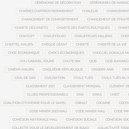
CÉRÉMONIE DE DÉCORATION
CÉRÉMONIES DE MARIA
CHAÎNES D’APPROVISIONNEMENT
CHALEUR
CHANGEMEN
CHANGEMENT DE COMPORTEMENT
CHANGEMENT DE STRATÉ
CHARTE DES PARTIS
CHARTE DES PARTIS POLITIQUES
CHART
CHATGPT
CHAUFFEURS
CHAUFFEURS MALIENS
CHEF
CHEPTEL MALIEN
CHÈQUE GÉANT
CHERTÉ
CHERTÉ DE LA VIE
CHOC ÉCONOMIQUE
CHOCS ÉCONOMIQUES
CHOGUEL KOKALLA M
CHU GABRIEL TOURÉ
CHUTE IBK
CICB
CICB BAMAKO
CINÉMA MALIEN
CINQUIÈME RÉPUBLIQUE
CINSERE-ANR
CIP
CIVIL DE SAN
CIVILISATION
CIVILS TUÉS
CIVILS TUÉS AU 
CLASSEMENT 2021
CLASSEMENT MONDIAL
CLÉMENT D
CLUBS PROFESSIONNELS
CMA
CMAS
CMDT
COALITION CITOYENNE POUR LE SAHEL
COBALT
COCAÏNE
COCE
CODE MINIER 2023 MALI
CODE MINIER MALI
CODE MIN
COHÉSION NATIONALE MALI
COHÉSION SOCIALE
COHÉSION SOC
COLLECTIF POUR LE DÉVELOPPEMENT DE BAKO
COLLECTIVITÉ TERR