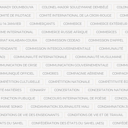
MAMADY DOUMBOUYA
COLONEL-MAJOR SOULEYMANE DEMBÉLÉ
COLON
OMITÉ DE PILOTAGE
COMITÉ INTERNATIONAL DE LA CROIX-ROUGE
COM
 14 JANVIER
COMMERÇANTS
COMMERCE
COMMERCE EXTÉRIEUR
IME INTERNATIONAL
COMMERCE RUSSIE AFRIQUE
COMMERCES
C
RIAT KALABAN-COURA
COMMISSION CEDEAO
COMMISSION D’APPEL
ÉPENDANTE
COMMISSION INTERGOUVERNEMENTALE
COMMUNAUTÉ
AO)
COMMUNAUTÉ INTERNATIONALE
COMMUNAUTÉ MUSULMANE
MUNICATION DE CRISE
COMMUNICATION GOUVERNEMENTALE
COMMU
OMMUNIQUÉ OFFICIEL
COMORES
COMPAGNIE AÉRIENNE
COMPAGNI
OMPÉTITION CULTURELLE
COMPÉTITION NATIONALE
COMPÉTITIVITÉ É
TÉ-MATIÈRES
CONAKRY
CONCERTATION
CONCERTATION NATION
 FONCTION PUBLIQUE
CONCOURS INTERNATIONAL DE POÉSIE
CONCOU
SMANE SONKO
CONDAMNATION JOURNALISTE MALI
CONDAMNATION JU
ONDITIONS DE VIE DES ENSEIGNANTS
CONDITIONS DE VIE ET DE TRAVAIL
ATS DU SAHEL
CONFÉDÉRATION DES ÉTATS DU SAHEL (AES)
CONFÉDÉ