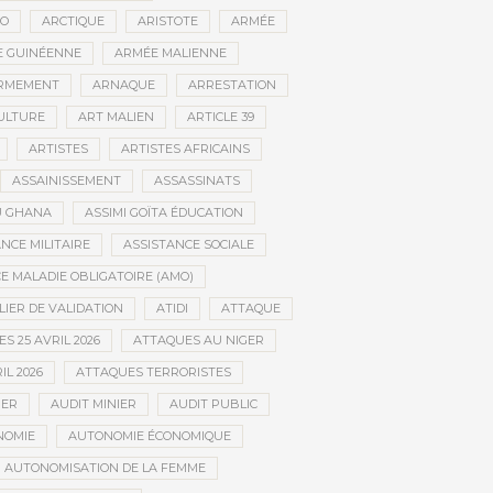
CO
ARCTIQUE
ARISTOTE
ARMÉE
 GUINÉENNE
ARMÉE MALIENNE
RMEMENT
ARNAQUE
ARRESTATION
CULTURE
ART MALIEN
ARTICLE 39
ARTISTES
ARTISTES AFRICAINS
ASSAINISSEMENT
ASSASSINATS
AU GHANA
ASSIMI GOÏTA ÉDUCATION
NCE MILITAIRE
ASSISTANCE SOCIALE
 MALADIE OBLIGATOIRE (AMO)
LIER DE VALIDATION
ATIDI
ATTAQUE
S 25 AVRIL 2026
ATTAQUES AU NIGER
IL 2026
ATTAQUES TERRORISTES
IER
AUDIT MINIER
AUDIT PUBLIC
NOMIE
AUTONOMIE ÉCONOMIQUE
AUTONOMISATION DE LA FEMME