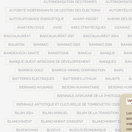
AUTONOMISATION DES FEMMES
AUTONOMISATI
AUTORITÉ INDÉPENDANTE DE GESTION DES ÉLECTIONS
AUTORITÉS C
AUTOSUFFISANCE ÉNERGÉTIQUE
AVANT-PROJET
AVENIR DES J
AVIATION CIVILE
AVOC
AXES STRATÉGIQUES
AZAWAD
BACCALAURÉAT
BACCALAURÉAT 2021
BACCALAURÉAT 2024
BA
BALAFON
BAMAKO
BAMAKO 2025
BAMAKO 2026
BAMAK
BANDIOUGOU DANTÉ
BANDITISME
BANGUI
BANQUE
BANQ
BANQUE OUEST-AFRICAINE DE DÉVELOPPEMENT
BANQUES
BAN
BARRICK GOLD
BARRICK MINING CORPORATION
BARS
BATTERIES ÉLECTRIQUES
BATTERIES LITHIUM
BAUXITE
B
BERNARD AYLWARD
BESOIN HUMANITAIRE
BESOINS HUM
BIENNALE AFRICAINE DE LA PHOTOGRAPHIE
BIENNALE ARTISTIQUE ET CULTURELLE DE TOMBOUCTOU 2025
B
Lor
BILAN 2024
BILAN ANNUEL
BILAN DE LA TRANSITION
BI
son
BLANCHIMENT
BLANCHIMENT D’ARGENT
BLANCHIMENT DE CAPI
ins
coo
BLOCKCHAIN
BLOCUS
BLOCUS ÉCONOMIQUE
BLOGING