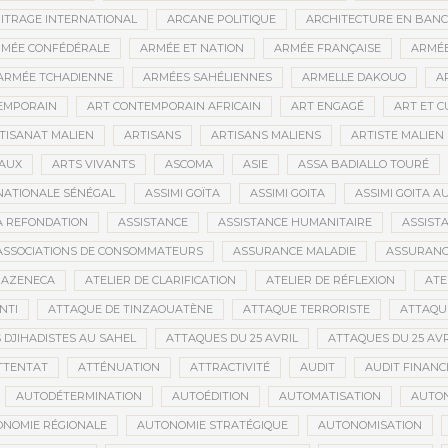
ITRAGE INTERNATIONAL
ARCANE POLITIQUE
ARCHITECTURE EN BAN
MÉE CONFÉDÉRALE
ARMÉE ET NATION
ARMÉE FRANÇAISE
ARMÉE
ARMÉE TCHADIENNE
ARMÉES SAHÉLIENNES
ARMELLE DAKOUO
A
EMPORAIN
ART CONTEMPORAIN AFRICAIN
ART ENGAGÉ
ART ET 
TISANAT MALIEN
ARTISANS
ARTISANS MALIENS
ARTISTE MALIEN
IAUX
ARTS VIVANTS
ASCOMA
ASIE
ASSA BADIALLO TOURÉ
NATIONALE SÉNÉGAL
ASSIMI GOÏTA
ASSIMI GOITA
ASSIMI GOITA 
LA REFONDATION
ASSISTANCE
ASSISTANCE HUMANITAIRE
ASSISTA
ASSOCIATIONS DE CONSOMMATEURS
ASSURANCE MALADIE
ASSURANCE
RAZENECA
ATELIER DE CLARIFICATION
ATELIER DE RÉFLEXION
ATE
NTI
ATTAQUE DE TINZAOUATÈNE
ATTAQUE TERRORISTE
ATTAQUE
 DJIHADISTES AU SAHEL
ATTAQUES DU 25 AVRIL
ATTAQUES DU 25 AVR
TTENTAT
ATTÉNUATION
ATTRACTIVITÉ
AUDIT
AUDIT FINANC
AUTODÉTERMINATION
AUTOÉDITION
AUTOMATISATION
AUTO
NOMIE RÉGIONALE
AUTONOMIE STRATÉGIQUE
AUTONOMISATION