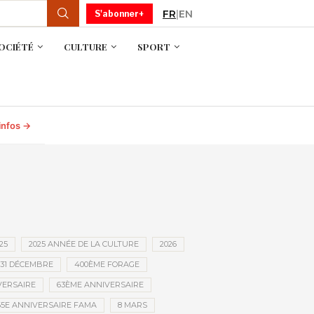
FR
|
EN
S'abonner+
OCIÉTÉ
CULTURE
SPORT
 infos →
25
2025 ANNÉE DE LA CULTURE
2026
31 DÉCEMBRE
400ÈME FORAGE
VERSAIRE
63ÈME ANNIVERSAIRE
65E ANNIVERSAIRE FAMA
8 MARS