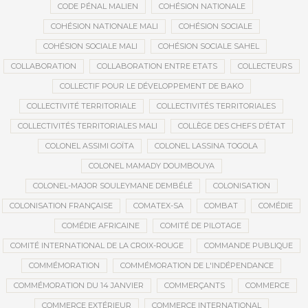
CODE PÉNAL MALIEN
COHÉSION NATIONALE
COHÉSION NATIONALE MALI
COHÉSION SOCIALE
COHÉSION SOCIALE MALI
COHÉSION SOCIALE SAHEL
COLLABORATION
COLLABORATION ENTRE ETATS
COLLECTEURS
COLLECTIF POUR LE DÉVELOPPEMENT DE BAKO
COLLECTIVITÉ TERRITORIALE
COLLECTIVITÉS TERRITORIALES
COLLECTIVITÉS TERRITORIALES MALI
COLLÈGE DES CHEFS D’ÉTAT
COLONEL ASSIMI GOÏTA
COLONEL LASSINA TOGOLA
COLONEL MAMADY DOUMBOUYA
COLONEL-MAJOR SOULEYMANE DEMBÉLÉ
COLONISATION
COLONISATION FRANÇAISE
COMATEX-SA
COMBAT
COMÉDIE
COMÉDIE AFRICAINE
COMITÉ DE PILOTAGE
COMITÉ INTERNATIONAL DE LA CROIX-ROUGE
COMMANDE PUBLIQUE
COMMÉMORATION
COMMÉMORATION DE L'INDÉPENDANCE
COMMÉMORATION DU 14 JANVIER
COMMERÇANTS
COMMERCE
COMMERCE EXTÉRIEUR
COMMERCE INTERNATIONAL