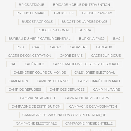
BRICS AFRIQUE
BRIGADE MOBILE D’INTERVENTION
BRUNO LE MAIRE
BRUXELLES
BUDGET 2027-2029
BUDGET AGRICOLE
BUDGET DE LA PRÉSIDENCE
BUDGET NATIONAL
BUMDA
BUREAU DU VÉRIFICATEUR GÉNÉRAL
BURKINA FASO
BVG
BYD
CAAT
CACAO
CADASTRE
CADEAUX
CADRE DE CONCERTATION
CADRE DE VIE
CADRE JURIDIQUE
CAF
CAFÉ PHILO
CAISSE MALIENNE DE SÉCURITÉ SOCIALE
CALENDRIER COUPE DU MONDE
CALENDRIER ÉLECTORAL
CAMEROUN
CAMIONS-CITERNES
CAMP COMPÉTITION MALI
CAMP DE RÉFUGIÉS
CAMP DES DÉPLACÉS
CAMP MILITAIRE
CAMPAGNE AGRICOLE
CAMPAGNE AGRICOLE 2025
CAMPAGNE DE DISTRIBUTION
CAMPAGNE DE VACCINATION
CAMPAGNE DE VACCINATION COVID-19 EN AFRIQUE
CAMPAGNE ÉLECTORALE
CAMPAGNE PRÉSIDENTIELLE