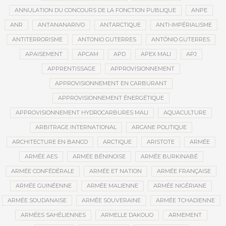
ANNULATION DU CONCOURS DE LA FONCTION PUBLIQUE
ANPE
ANR
ANTANANARIVO
ANTARCTIQUE
ANTI-IMPÉRIALISME
ANTITERRORISME
ANTONIO GUTERRES
ANTÓNIO GUTERRES
APAISEMENT
APCAM
APD
APEX MALI
APJ
APPRENTISSAGE
APPROVISIONNEMENT
APPROVISIONNEMENT EN CARBURANT
APPROVISIONNEMENT ÉNERGÉTIQUE
APPROVISIONNEMENT HYDROCARBURES MALI
AQUACULTURE
ARBITRAGE INTERNATIONAL
ARCANE POLITIQUE
ARCHITECTURE EN BANCO
ARCTIQUE
ARISTOTE
ARMÉE
ARMÉE AES
ARMÉE BÉNINOISE
ARMÉE BURKINABÉ
ARMÉE CONFÉDÉRALE
ARMÉE ET NATION
ARMÉE FRANÇAISE
ARMÉE GUINÉENNE
ARMÉE MALIENNE
ARMÉE NIGÉRIANE
ARMÉE SOUDANAISE
ARMÉE SOUVERAINE
ARMÉE TCHADIENNE
ARMÉES SAHÉLIENNES
ARMELLE DAKOUO
ARMEMENT