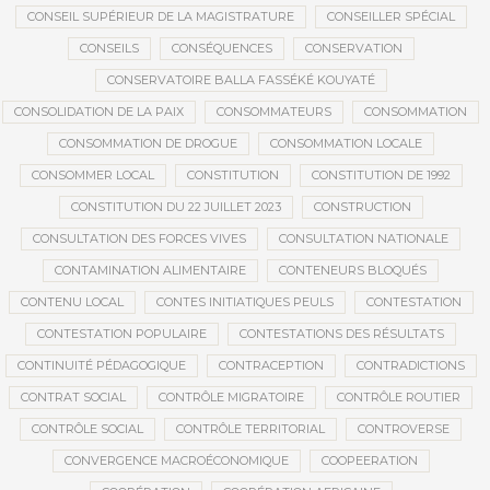
CONSEIL SUPÉRIEUR DE LA MAGISTRATURE
CONSEILLER SPÉCIAL
CONSEILS
CONSÉQUENCES
CONSERVATION
CONSERVATOIRE BALLA FASSÉKÉ KOUYATÉ
CONSOLIDATION DE LA PAIX
CONSOMMATEURS
CONSOMMATION
CONSOMMATION DE DROGUE
CONSOMMATION LOCALE
CONSOMMER LOCAL
CONSTITUTION
CONSTITUTION DE 1992
CONSTITUTION DU 22 JUILLET 2023
CONSTRUCTION
CONSULTATION DES FORCES VIVES
CONSULTATION NATIONALE
CONTAMINATION ALIMENTAIRE
CONTENEURS BLOQUÉS
CONTENU LOCAL
CONTES INITIATIQUES PEULS
CONTESTATION
CONTESTATION POPULAIRE
CONTESTATIONS DES RÉSULTATS
CONTINUITÉ PÉDAGOGIQUE
CONTRACEPTION
CONTRADICTIONS
CONTRAT SOCIAL
CONTRÔLE MIGRATOIRE
CONTRÔLE ROUTIER
CONTRÔLE SOCIAL
CONTRÔLE TERRITORIAL
CONTROVERSE
CONVERGENCE MACROÉCONOMIQUE
COOPEERATION