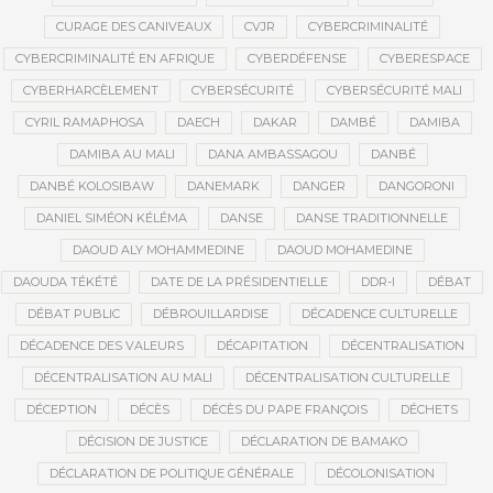
CURAGE DES CANIVEAUX
CVJR
CYBERCRIMINALITÉ
CYBERCRIMINALITÉ EN AFRIQUE
CYBERDÉFENSE
CYBERESPACE
CYBERHARCÈLEMENT
CYBERSÉCURITÉ
CYBERSÉCURITÉ MALI
CYRIL RAMAPHOSA
DAECH
DAKAR
DAMBÉ
DAMIBA
DAMIBA AU MALI
DANA AMBASSAGOU
DANBÉ
DANBÉ KOLOSIBAW
DANEMARK
DANGER
DANGORONI
DANIEL SIMÉON KÉLÉMA
DANSE
DANSE TRADITIONNELLE
DAOUD ALY MOHAMMEDINE
DAOUD MOHAMEDINE
DAOUDA TÉKÉTÉ
DATE DE LA PRÉSIDENTIELLE
DDR-I
DÉBAT
DÉBAT PUBLIC
DÉBROUILLARDISE
DÉCADENCE CULTURELLE
DÉCADENCE DES VALEURS
DÉCAPITATION
DÉCENTRALISATION
DÉCENTRALISATION AU MALI
DÉCENTRALISATION CULTURELLE
DÉCEPTION
DÉCÈS
DÉCÈS DU PAPE FRANÇOIS
DÉCHETS
DÉCISION DE JUSTICE
DÉCLARATION DE BAMAKO
DÉCLARATION DE POLITIQUE GÉNÉRALE
DÉCOLONISATION