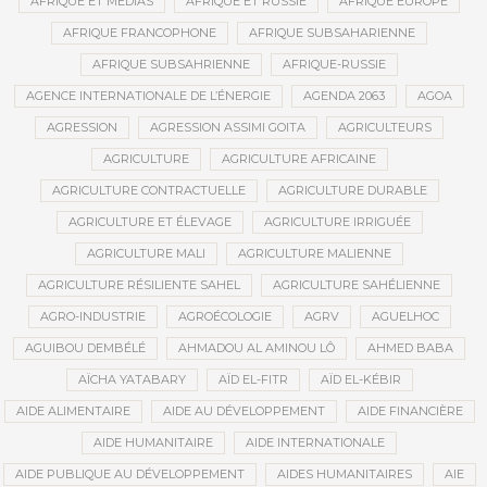
AFRIQUE ET MÉDIAS
AFRIQUE ET RUSSIE
AFRIQUE EUROPE
AFRIQUE FRANCOPHONE
AFRIQUE SUBSAHARIENNE
AFRIQUE SUBSAHRIENNE
AFRIQUE-RUSSIE
AGENCE INTERNATIONALE DE L’ÉNERGIE
AGENDA 2063
AGOA
AGRESSION
AGRESSION ASSIMI GOITA
AGRICULTEURS
AGRICULTURE
AGRICULTURE AFRICAINE
AGRICULTURE CONTRACTUELLE
AGRICULTURE DURABLE
AGRICULTURE ET ÉLEVAGE
AGRICULTURE IRRIGUÉE
AGRICULTURE MALI
AGRICULTURE MALIENNE
AGRICULTURE RÉSILIENTE SAHEL
AGRICULTURE SAHÉLIENNE
AGRO-INDUSTRIE
AGROÉCOLOGIE
AGRV
AGUELHOC
AGUIBOU DEMBÉLÉ
AHMADOU AL AMINOU LÔ
AHMED BABA
AÏCHA YATABARY
AÏD EL-FITR
AÏD EL-KÉBIR
AIDE ALIMENTAIRE
AIDE AU DÉVELOPPEMENT
AIDE FINANCIÈRE
AIDE HUMANITAIRE
AIDE INTERNATIONALE
AIDE PUBLIQUE AU DÉVELOPPEMENT
AIDES HUMANITAIRES
AIE