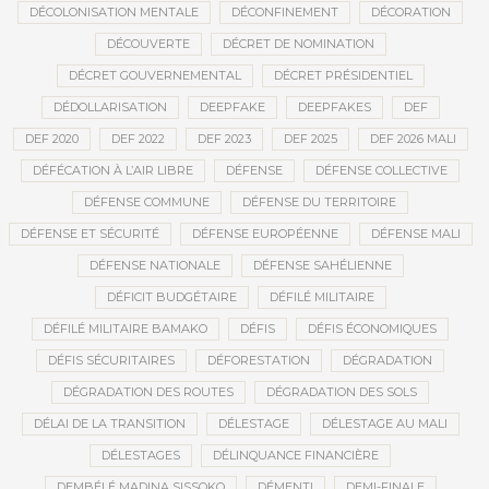
DÉCOLONISATION MENTALE
DÉCONFINEMENT
DÉCORATION
DÉCOUVERTE
DÉCRET DE NOMINATION
DÉCRET GOUVERNEMENTAL
DÉCRET PRÉSIDENTIEL
DÉDOLLARISATION
DEEPFAKE
DEEPFAKES
DEF
DEF 2020
DEF 2022
DEF 2023
DEF 2025
DEF 2026 MALI
DÉFÉCATION À L’AIR LIBRE
DÉFENSE
DÉFENSE COLLECTIVE
DÉFENSE COMMUNE
DÉFENSE DU TERRITOIRE
DÉFENSE ET SÉCURITÉ
DÉFENSE EUROPÉENNE
DÉFENSE MALI
DÉFENSE NATIONALE
DÉFENSE SAHÉLIENNE
DÉFICIT BUDGÉTAIRE
DÉFILÉ MILITAIRE
DÉFILÉ MILITAIRE BAMAKO
DÉFIS
DÉFIS ÉCONOMIQUES
DÉFIS SÉCURITAIRES
DÉFORESTATION
DÉGRADATION
DÉGRADATION DES ROUTES
DÉGRADATION DES SOLS
DÉLAI DE LA TRANSITION
DÉLESTAGE
DÉLESTAGE AU MALI
DÉLESTAGES
DÉLINQUANCE FINANCIÈRE
DEMBÉLÉ MADINA SISSOKO
DÉMENTI
DEMI-FINALE