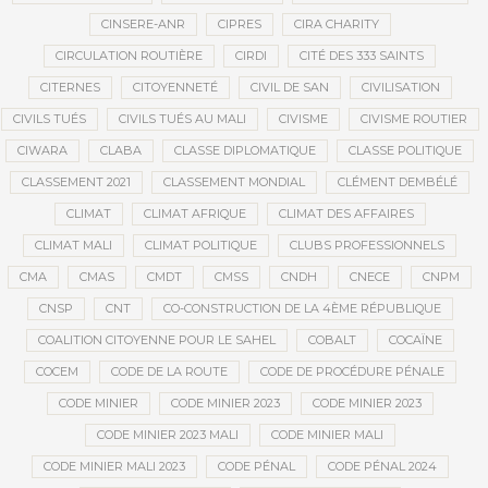
CINSERE-ANR
CIPRES
CIRA CHARITY
CIRCULATION ROUTIÈRE
CIRDI
CITÉ DES 333 SAINTS
CITERNES
CITOYENNETÉ
CIVIL DE SAN
CIVILISATION
CIVILS TUÉS
CIVILS TUÉS AU MALI
CIVISME
CIVISME ROUTIER
CIWARA
CLABA
CLASSE DIPLOMATIQUE
CLASSE POLITIQUE
CLASSEMENT 2021
CLASSEMENT MONDIAL
CLÉMENT DEMBÉLÉ
CLIMAT
CLIMAT AFRIQUE
CLIMAT DES AFFAIRES
CLIMAT MALI
CLIMAT POLITIQUE
CLUBS PROFESSIONNELS
CMA
CMAS
CMDT
CMSS
CNDH
CNECE
CNPM
CNSP
CNT
CO-CONSTRUCTION DE LA 4ÈME RÉPUBLIQUE
COALITION CITOYENNE POUR LE SAHEL
COBALT
COCAÏNE
COCEM
CODE DE LA ROUTE
CODE DE PROCÉDURE PÉNALE
CODE MINIER
CODE MINIER 2023
CODE MINIER 2023
CODE MINIER 2023 MALI
CODE MINIER MALI
CODE MINIER MALI 2023
CODE PÉNAL
CODE PÉNAL 2024