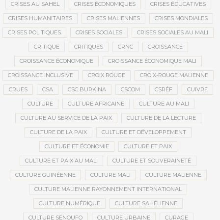
CRISES AU SAHEL
CRISES ÉCONOMIQUES
CRISES ÉDUCATIVES
CRISES HUMANITAIRES
CRISES MALIENNES
CRISES MONDIALES
CRISES POLITIQUES
CRISES SOCIALES
CRISES SOCIALES AU MALI
CRITIQUE
CRITIQUES
CRNC
CROISSANCE
CROISSANCE ÉCONOMIQUE
CROISSANCE ÉCONOMIQUE MALI
CROISSANCE INCLUSIVE
CROIX ROUGE
CROIX-ROUGE MALIENNE
CRUES
CSA
CSC BURKINA
CSCOM
CSRÉF
CUIVRE
CULTURE
CULTURE AFRICAINE
CULTURE AU MALI
CULTURE AU SERVICE DE LA PAIX
CULTURE DE LA LECTURE
CULTURE DE LA PAIX
CULTURE ET DÉVELOPPEMENT
CULTURE ET ÉCONOMIE
CULTURE ET PAIX
CULTURE ET PAIX AU MALI
CULTURE ET SOUVERAINETÉ
CULTURE GUINÉENNE
CULTURE MALI
CULTURE MALIENNE
CULTURE MALIENNE RAYONNEMENT INTERNATIONAL
CULTURE NUMÉRIQUE
CULTURE SAHÉLIENNE
CULTURE SÉNOUFO
CULTURE URBAINE
CURAGE