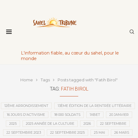
L'information fiable, au cœur du sahel, pour le
monde
Home
Tags
Posts tagged with "Fatih Birol"
TAG:
FATIH BIROL
12ÈME ARRONDISSEMENT
13ÈME ÉDITION DE LA RENTRÉE LITTÉRAIRE
16 JOURS D'ACTIVISME
18 000 SOLDATS
1XBET
20 JANVIER
2025
2025 ANNÉE DE LA CULTURE
2026
22 SEPTEMBRE
22 SEPTEMBRE 2023
22 SEPTEMBRE 2025
25 MAI
26 MARS