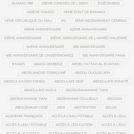
26 MARS 1991
29ÈME CONGRÈS DE L'AEEM
31 DÉCEMBRE
400ÈME FORAGE
4ÈME PONT DE BAMAKO
4ÈME RÉPUBLIQUE DU MALI
5°C
5ÈME RECENSEMENT GÉNÉRAL
61ÈME ANNIVERSAIRE
62ÈME ANNIVERSAIRE
63ÈME ANNIVERSAIRE
63ÈME ANNIVERSAIRE DE L'ARMÉE MALIENNE
64ÈME ANNIVERSAIRE
65E ANNIVERSAIRE
65E ANNIVERSAIRE DE L’INDÉPENDANCE
65E ANNIVERSAIRE FAMA
8 MARS
ABASS DEMBÉLÉ
ABDEL FATTAH AL-BURHAN
ABDELMADJID TEBBOUNE
ABDOU OUOLOGUEM
ABDOUL KASSIM FOMBA
ABDOULAYE DIOP
ABDOULAYE KONATÉ
ABDOULAYE MAÏGA
ABDOURAHAMANE TIANI
ABDRAHAMANE TIANI
ABDRAMANE COULIBALY
ABIDJAN
ABOUBAKAR CISSÉ
ABSI
ABSTENTION
ABUJA
ACADÉMIE FRANÇAISE
ACCÈS À L'EAU POTABLE
ACCÈS À L’EAU
ACCÈS À L’EAU POTABLE
ACCÈS À L’ÉDUCATION
ACCÈS À L'EAU
ACCÈS À LA JUSTICE
ACCÈS AU NUMÉRIQUE
ACCÈS AUX SOINS