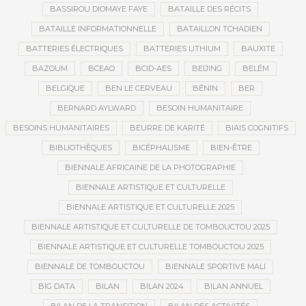
BASSIROU DIOMAYE FAYE
BATAILLE DES RÉCITS
BATAILLE INFORMATIONNELLE
BATAILLON TCHADIEN
BATTERIES ÉLECTRIQUES
BATTERIES LITHIUM
BAUXITE
BAZOUM
BCEAO
BCID-AES
BEIJING
BELÉM
BELGIQUE
BEN LE CERVEAU
BÉNIN
BER
BERNARD AYLWARD
BESOIN HUMANITAIRE
BESOINS HUMANITAIRES
BEURRE DE KARITÉ
BIAIS COGNITIFS
BIBLIOTHÈQUES
BICÉPHALISME
BIEN-ÊTRE
BIENNALE AFRICAINE DE LA PHOTOGRAPHIE
BIENNALE ARTISTIQUE ET CULTURELLE
BIENNALE ARTISTIQUE ET CULTURELLE 2025
BIENNALE ARTISTIQUE ET CULTURELLE DE TOMBOUCTOU 2025
BIENNALE ARTISTIQUE ET CULTURELLE TOMBOUCTOU 2025
BIENNALE DE TOMBOUCTOU
BIENNALE SPORTIVE MALI
BIG DATA
BILAN
BILAN 2024
BILAN ANNUEL