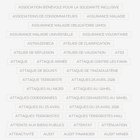
ASSOCIATION BÉNÉVOLE POUR LA SOLIDARITÉ INCLUSIVE
ASSOCIATIONS DE CONSOMMATEURS
ASSURANCE MALADIE
ASSURANCE MALADIE OBLIGATOIRE (AMO)
ASSURANCE MALADIE UNIVERSELLE
ASSURANCE VOLONTAIRE
ASTRAZENECA
ATELIER DE CLARIFICATION
ATELIER DE RÉFLEXION
ATELIER DE VALIDATION
ATIDI
ATTAQUE
ATTAQUE ARMÉE
ATTAQUE CONTRE LES FAMA
ATTAQUE DE BOUNTI
ATTAQUE DE TINZAOUATÈNE
ATTAQUE TERRORISTE
ATTAQUES 25 AVRIL 2026
ATTAQUES AU NIGER
ATTAQUES AU SAHEL
ATTAQUES COORDONNÉES
ATTAQUES DJIHADISTES AU SAHEL
ATTAQUES DU 25 AVRIL
ATTAQUES DU 25 AVRIL 2026
ATTAQUES TERRORISTES
ATTAQUES TERRORISTES MALI
ATTEINTE AUX BIENS PUBLICS
ATTENTAT
ATTÉNUATION
ATTRACTIVITÉ
AUDIT
AUDIT FINANCIER
AUDIT MINIER