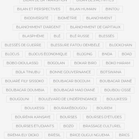
BILAN DE LA TRANSITION
BILAN DES ACTIVITÉS
BILAN ET PERSPECTIVES
BILAN HUMAIN
BINTOU
BIODIVERSITÉ
BIOMÉTRIE
BLANCHIMENT
BLANCHIMENT D’ARGENT
BLANCHIMENT DE CAPITAUX
BLASPHÈME
BLÉ
BLÉ RUSSE
BLESSÉS
BLESSÉS DE GUERRE
BLESSURE FATOU DEMBÉLÉ
BLOCKCHAIN
BLOCUS
BLOCUS ÉCONOMIQUE
BLOGING
BNDA
BOAD
BOBO-DIOULASSO
BOGOLAN
BOKAR BIRO
BOKO HARAM
BOLA TINUBU
BONNE GOUVERNANCE
BOTSWANA
BOUARÉ FILY SISSOKO
BOUBACAR BOCOUM
BOUBACAR DIANÉ
BOUBACAR DOUMBIA
BOUBACAR MAO DIANÉ
BOUBOU CISSÉ
BOUGOUNI
BOULEVARD DE L’INDÉPENDANCE
BOULIKESSI
BOULKESSI
BOURAKÉBOUGOU
BOUREM
BOURÉMA KANSAYE
BOURSES
BOURSES D'ÉTUDES
BOURSES ÉTUDIANTS
BOZO
BRASSAGE CULTUREL
BRÉMA ELY DICKO
BRÉSIL
BRICE OLIGUI NGUEMA
BRICS