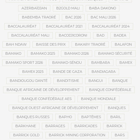
AZERBAÏDJAN
B2GOLD MALI
BABA DAKONO
BABEMBA TRAORÉ
BAC 2026
BAC MALI 2026
BACCALAURÉAT
BACCALAURÉAT 2021
BACCALAURÉAT 2024
BACCALAURÉAT MALI
BACODJICORONI
BAD
BADEA
BAH NDAW
BAISSE DES PRIX
BAKARY TRAORÉ
BALAFON
BAMAKO
BAMAKO 2025
BAMAKO 2026
BAMAKO SÉCURITÉ
BAMAKO SPORT 2026
BAMAKO-SÉNOU
BAMBARA
BAMEX
BAMEX 2025
BANDE DE GAZA
BANDIAGARA
BANDIOUGOU DANTÉ
BANDITISME
BANGUI
BANQUE
BANQUE AFRICAINE DE DÉVELOPPEMENT
BANQUE CONFÉDÉRALE
BANQUE CONFÉDÉRALE AES
BANQUE MONDIALE
BANQUE OUEST-AFRICAINE DE DÉVELOPPEMENT
BANQUES
BANQUES RUSSES
BAPHO
BAPTÊMES
BARIL
BARKHANE
BARRAGES
BARRICADES
BARRICK
BARRICK GOLD
BARRICK MINING CORPORATION
BARS