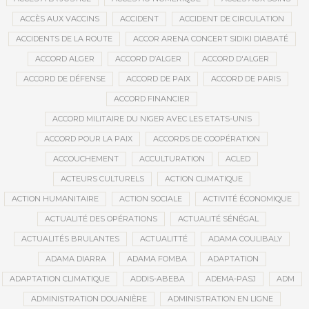
ACCÈS AUX VACCINS
ACCIDENT
ACCIDENT DE CIRCULATION
ACCIDENTS DE LA ROUTE
ACCOR ARENA CONCERT SIDIKI DIABATÉ
ACCORD ALGER
ACCORD D’ALGER
ACCORD D'ALGER
ACCORD DE DÉFENSE
ACCORD DE PAIX
ACCORD DE PARIS
ACCORD FINANCIER
ACCORD MILITAIRE DU NIGER AVEC LES ETATS-UNIS
ACCORD POUR LA PAIX
ACCORDS DE COOPÉRATION
ACCOUCHEMENT
ACCULTURATION
ACLED
ACTEURS CULTURELS
ACTION CLIMATIQUE
ACTION HUMANITAIRE
ACTION SOCIALE
ACTIVITÉ ÉCONOMIQUE
ACTUALITÉ DES OPÉRATIONS
ACTUALITÉ SÉNÉGAL
ACTUALITÉS BRULANTES
ACTUALITTÉ
ADAMA COULIBALY
ADAMA DIARRA
ADAMA FOMBA
ADAPTATION
ADAPTATION CLIMATIQUE
ADDIS-ABEBA
ADEMA-PASJ
ADM
ADMINISTRATION DOUANIÈRE
ADMINISTRATION EN LIGNE