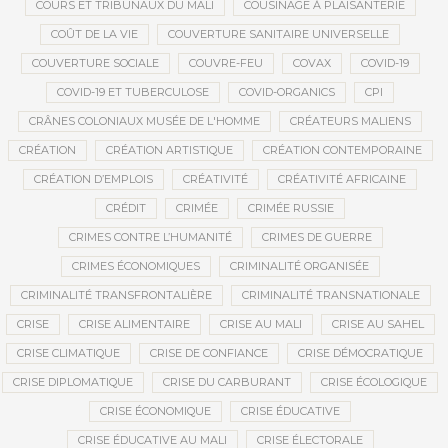
COURS ET TRIBUNAUX DU MALI
COUSINAGE À PLAISANTERIE
COÛT DE LA VIE
COUVERTURE SANITAIRE UNIVERSELLE
COUVERTURE SOCIALE
COUVRE-FEU
COVAX
COVID-19
COVID-19 ET TUBERCULOSE
COVID-ORGANICS
CPI
CRÂNES COLONIAUX MUSÉE DE L'HOMME
CRÉATEURS MALIENS
CRÉATION
CRÉATION ARTISTIQUE
CRÉATION CONTEMPORAINE
CRÉATION D’EMPLOIS
CRÉATIVITÉ
CRÉATIVITÉ AFRICAINE
CRÉDIT
CRIMÉE
CRIMÉE RUSSIE
CRIMES CONTRE L’HUMANITÉ
CRIMES DE GUERRE
CRIMES ÉCONOMIQUES
CRIMINALITÉ ORGANISÉE
CRIMINALITÉ TRANSFRONTALIÈRE
CRIMINALITÉ TRANSNATIONALE
CRISE
CRISE ALIMENTAIRE
CRISE AU MALI
CRISE AU SAHEL
CRISE CLIMATIQUE
CRISE DE CONFIANCE
CRISE DÉMOCRATIQUE
CRISE DIPLOMATIQUE
CRISE DU CARBURANT
CRISE ÉCOLOGIQUE
CRISE ÉCONOMIQUE
CRISE ÉDUCATIVE
CRISE ÉDUCATIVE AU MALI
CRISE ÉLECTORALE