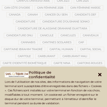
CAMPUS UNIVERSITAIRE
CAN 2023
CAN 2025
CAN CÔTE D'IVOIRE
CAN FÉMININE 2026
CAN FÉMININE MAROC
CANADA
CANAM
CANCER DU SEIN
CANDIDATS DEF
CANDIDATURE
CANDIDATURE D'OUSMANE SONKO
CANDIDATURE DE ALASSANE DRAMANE OUATTARA
CANDIDATURE ONU
CANICULE
CANICULES
CANIVEAUX
CANNABIS
CANTINES SCOLAIRES
CAP
CAPITAINE IBRAHIM TRAORÉ
CAPITAL HUMAIN
CAPITAL SOCIAL
CAPITOLE
CARBURANT
CARBURANT MALI
CARTE D’IDENTITÉ BIOMÉTRIQUE
CARTE NINA
CARTONS ROUGES
CASABLANCA
CATASTROPHE
CATASTROPHE NATURELLE
Politique de
confidentialité
CATASTROPHES CLIMATIQUES
CATASTROPHES NATURELLES
Lors de l’utilisation de nos sites, des informations de navigation de votre
CAUTION 10 000 DOLLARS
CAUTION DE VISA
CDAT
CECOGEC
terminal sont susceptibles d’être enregistrées dans des fichiers « Cookies
». Ces fichiers sont installés sur votre terminal en fonction de vos choix,
CEDEAO
CÉDÉAO
CEI
CÉLÉBRATION NATIONALE
CEMAC
modifiables à tout moment. Un cookie est un fichier enregistré sur le
CEMAPI
CEN-SNESUP
CENOU
CENSURE
disque dur de votre terminal, permettant à l’émetteur d’identifier le
terminal pendant sa durée de validation.
CENTRAFRIQUE
CENTRALE SOLAIRE