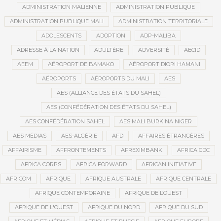
ADMINISTRATION MALIENNE
ADMINISTRATION PUBLIQUE
ADMINISTRATION PUBLIQUE MALI
ADMINISTRATION TERRITORIALE
ADOLESCENTS
ADOPTION
ADP-MALIBA
ADRESSE À LA NATION
ADULTÈRE
ADVERSITÉ
AECID
AEEM
AÉROPORT DE BAMAKO
AÉROPORT DIORI HAMANI
AÉROPORTS
AÉROPORTS DU MALI
AES
AES (ALLIANCE DES ÉTATS DU SAHEL)
AES (CONFÉDÉRATION DES ÉTATS DU SAHEL)
AES CONFÉDÉRATION SAHEL
AES MALI BURKINA NIGER
AES MÉDIAS
AES-ALGÉRIE
AFD
AFFAIRES ÉTRANGÈRES
AFFAIRISME
AFFRONTEMENTS
AFREXIMBANK
AFRICA CDC
AFRICA CORPS
AFRICA FORWARD
AFRICAN INITIATIVE
AFRICOM
AFRIQUE
AFRIQUE AUSTRALE
AFRIQUE CENTRALE
AFRIQUE CONTEMPORAINE
AFRIQUE DE L’OUEST
AFRIQUE DE L'OUEST
AFRIQUE DU NORD
AFRIQUE DU SUD