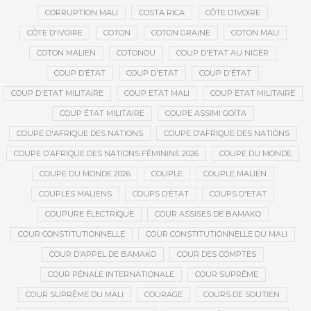
CORRUPTION MALI
COSTA RICA
CÔTE D’IVOIRE
CÔTE D'IVOIRE
COTON
COTON GRAINE
COTON MALI
COTON MALIEN
COTONOU
COUP D'ETAT AU NIGER
COUP D’ÉTAT
COUP D'ETAT
COUP D'ÉTAT
COUP D'ETAT MILITAIRE
COUP ETAT MALI
COUP ETAT MILITAIRE
COUP ÉTAT MILITAIRE
COUPE ASSIMI GOÏTA
COUPE D'AFRIQUE DES NATIONS
COUPE D’AFRIQUE DES NATIONS
COUPE D’AFRIQUE DES NATIONS FÉMININE 2026
COUPE DU MONDE
COUPE DU MONDE 2026
COUPLE
COUPLE MALIEN
COUPLES MALIENS
COUPS D’ÉTAT
COUPS D'ETAT
COUPURE ÉLECTRIQUE
COUR ASSISES DE BAMAKO
COUR CONSTITUTIONNELLE
COUR CONSTITUTIONNELLE DU MALI
COUR D’APPEL DE BAMAKO
COUR DES COMPTES
COUR PÉNALE INTERNATIONALE
COUR SUPRÊME
COUR SUPRÊME DU MALI
COURAGE
COURS DE SOUTIEN