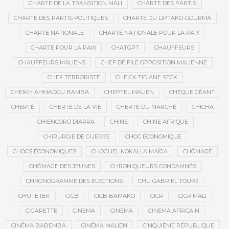
CHARTE DE LA TRANSITION MALI
CHARTE DES PARTIS
CHARTE DES PARTIS POLITIQUES
CHARTE DU LIPTAKO-GOURMA
CHARTE NATIONALE
CHARTE NATIONALE POUR LA PAIX
CHARTE POUR LA PAIX
CHATGPT
CHAUFFEURS
CHAUFFEURS MALIENS
CHEF DE FILE OPPOSITION MALIENNE
CHEF TERRORISTE
CHEICK TIDIANE SECK
CHEIKH AHMADOU BAMBA
CHEPTEL MALIEN
CHÈQUE GÉANT
CHERTÉ
CHERTÉ DE LA VIE
CHERTÉ DU MARCHÉ
CHICHA
CHIENCORO DIARRA
CHINE
CHINE AFRIQUE
CHIRURGIE DE GUERRE
CHOC ÉCONOMIQUE
CHOCS ÉCONOMIQUES
CHOGUEL KOKALLA MAÏGA
CHÔMAGE
CHÔMAGE DES JEUNES
CHRONIQUEURS CONDAMNÉS
CHRONOGRAMME DES ÉLECTIONS
CHU GABRIEL TOURÉ
CHUTE IBK
CICB
CICB BAMAKO
CICR
CICR MALI
CIGARETTE
CINEMA
CINÉMA
CINÉMA AFRICAIN
CINÉMA BABEMBA
CINÉMA MALIEN
CINQUIÈME RÉPUBLIQUE