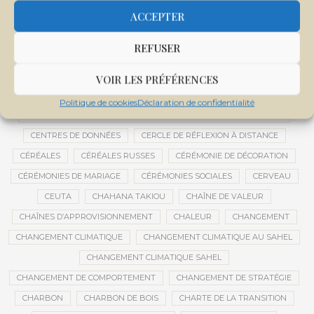
CENTRALE SOLAIRE DE SANANKOROBA
CENTRALES SOLAIRES
ACCEPTER
CENTRE D'INTELLIGENCE ARTIFICIELLE
REFUSER
CENTRE DE SANTÉ COMMUNAUTAIRE
CENTRE DU MALI
CENTRE INTERNATIONAL DE CONFÉRENCES DE BAMAKO
VOIR LES PRÉFÉRENCES
CENTRE MALI
Politique de cookies
Déclaration de confidentialité
CENTRE NATIONAL DES EXAMENS ET CONCOURS DE L’ÉDUCATION
CENTRES DE DONNÉES
CERCLE DE RÉFLEXION À DISTANCE
CÉRÉALES
CÉRÉALES RUSSES
CÉRÉMONIE DE DÉCORATION
CÉRÉMONIES DE MARIAGE
CÉRÉMONIES SOCIALES
CERVEAU
CEUTA
CHAHANA TAKIOU
CHAÎNE DE VALEUR
CHAÎNES D’APPROVISIONNEMENT
CHALEUR
CHANGEMENT
CHANGEMENT CLIMATIQUE
CHANGEMENT CLIMATIQUE AU SAHEL
CHANGEMENT CLIMATIQUE SAHEL
CHANGEMENT DE COMPORTEMENT
CHANGEMENT DE STRATÉGIE
CHARBON
CHARBON DE BOIS
CHARTE DE LA TRANSITION