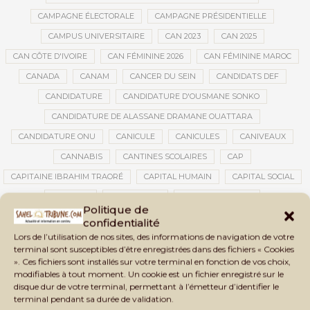
CAMPAGNE ÉLECTORALE
CAMPAGNE PRÉSIDENTIELLE
CAMPUS UNIVERSITAIRE
CAN 2023
CAN 2025
CAN CÔTE D'IVOIRE
CAN FÉMININE 2026
CAN FÉMININE MAROC
CANADA
CANAM
CANCER DU SEIN
CANDIDATS DEF
CANDIDATURE
CANDIDATURE D'OUSMANE SONKO
CANDIDATURE DE ALASSANE DRAMANE OUATTARA
CANDIDATURE ONU
CANICULE
CANICULES
CANIVEAUX
CANNABIS
CANTINES SCOLAIRES
CAP
CAPITAINE IBRAHIM TRAORÉ
CAPITAL HUMAIN
CAPITAL SOCIAL
CAPITOLE
CARBURANT
CARBURANT MALI
Politique de
CARTE D’IDENTITÉ BIOMÉTRIQUE
CARTE NINA
CARTONS ROUGES
confidentialité
Lors de l’utilisation de nos sites, des informations de navigation de votre
CASABLANCA
CATASTROPHE
CATASTROPHE NATURELLE
terminal sont susceptibles d’être enregistrées dans des fichiers « Cookies
CATASTROPHES CLIMATIQUES
CATASTROPHES NATURELLES
». Ces fichiers sont installés sur votre terminal en fonction de vos choix,
modifiables à tout moment. Un cookie est un fichier enregistré sur le
CAUTION 10 000 DOLLARS
CAUTION DE VISA
CDAT
CECOGEC
disque dur de votre terminal, permettant à l’émetteur d’identifier le
CÉDÉAO
CEDEAO
CEI
CÉLÉBRATION NATIONALE
CEMAC
terminal pendant sa durée de validation.