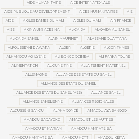
AIDE HUMANITAIRE
AIDE INTERNATIONALE
AIDE PUBLIQUE AU DÉVELOPPEMENT
AIDES HUMANITAIRES
AIE
AIGE
AIGLES DAMES DU MALI
AIGLES DU MALI
AIR FRANCE
AISS
AKINWUMI ADESINA
AL-QAÏDA
AL-QAÏDA AU SAHEL
AL-QAÏDA SAHEL
ALAIN MAUFINET
ALASSANE OUATTARA
ALFOUSSEYNI DIAWARA
ALGER
ALGÉRIE
ALGORITHMES
ALHAMDOU AG ILYÈNE
ALI BONGO ODIMBA
ALI FARKA TOURÉ
ALIMENTATION
ALIOUNE TINE
ALLAITEMENT MATERNEL
ALLEMAGNE
ALLIANCE DES ETATS DU SAHEL
ALLIANCE DES ÉTATS DU SAHEL
ALLIANCE DES ÉTATS DU SAHEL (AES)
ALLIANCE SAHEL
ALLIANCE SAHÉLIENNE
ALLIANCES RÉGIONALES
ALOUSSÉNI SANOU
ALPHA CONDÉ
AMADOU AYA SANOGO
AMADOU BAGAYOKO
AMADOU ET LES AUTRES
AMADOU ET MARIAM
AMADOU HAMPATÉ BÂ
AMADOU HAMPÂTÉ BÂ
AMADOU HOTT
AMADOU KÉITA