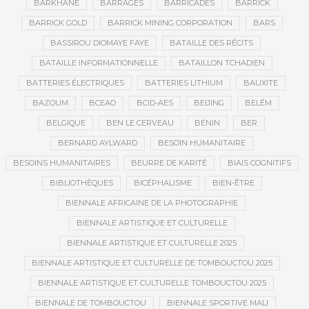
BARKHANE
BARRAGES
BARRICADES
BARRICK
BARRICK GOLD
BARRICK MINING CORPORATION
BARS
BASSIROU DIOMAYE FAYE
BATAILLE DES RÉCITS
BATAILLE INFORMATIONNELLE
BATAILLON TCHADIEN
BATTERIES ÉLECTRIQUES
BATTERIES LITHIUM
BAUXITE
BAZOUM
BCEAO
BCID-AES
BEIJING
BELÉM
BELGIQUE
BEN LE CERVEAU
BÉNIN
BER
BERNARD AYLWARD
BESOIN HUMANITAIRE
BESOINS HUMANITAIRES
BEURRE DE KARITÉ
BIAIS COGNITIFS
BIBLIOTHÈQUES
BICÉPHALISME
BIEN-ÊTRE
BIENNALE AFRICAINE DE LA PHOTOGRAPHIE
BIENNALE ARTISTIQUE ET CULTURELLE
BIENNALE ARTISTIQUE ET CULTURELLE 2025
BIENNALE ARTISTIQUE ET CULTURELLE DE TOMBOUCTOU 2025
BIENNALE ARTISTIQUE ET CULTURELLE TOMBOUCTOU 2025
BIENNALE DE TOMBOUCTOU
BIENNALE SPORTIVE MALI