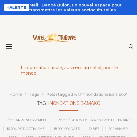
Mali : Danbé Bulon, un nouvel espace pour
ALERTE
transmettre les valeurs socioculturelles
L'information fiable, au cœur du sahel, pour le
monde
Home
Tags
Posts tagged with "inondations Bamako"
TAG:
INONDATIONS BAMAKO
12ÈME ARRONDISSEMENT
13ÈME ÉDITION DE LA RENTRÉE LITTÉRAIRE
16 JOURS D'ACTIVISME
18 000 SOLDATS
1XBET
20 JANVIER