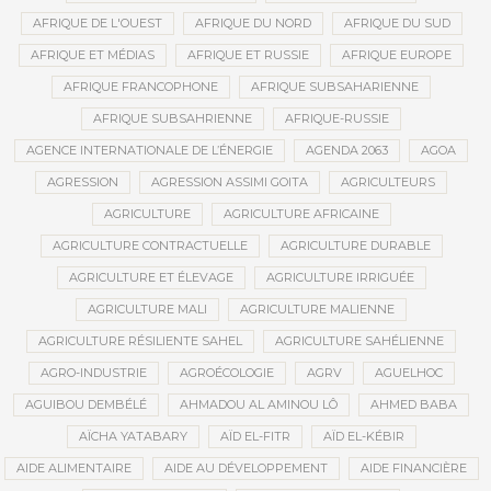
AFRIQUE DE L'OUEST
AFRIQUE DU NORD
AFRIQUE DU SUD
AFRIQUE ET MÉDIAS
AFRIQUE ET RUSSIE
AFRIQUE EUROPE
AFRIQUE FRANCOPHONE
AFRIQUE SUBSAHARIENNE
AFRIQUE SUBSAHRIENNE
AFRIQUE-RUSSIE
AGENCE INTERNATIONALE DE L’ÉNERGIE
AGENDA 2063
AGOA
AGRESSION
AGRESSION ASSIMI GOITA
AGRICULTEURS
AGRICULTURE
AGRICULTURE AFRICAINE
AGRICULTURE CONTRACTUELLE
AGRICULTURE DURABLE
AGRICULTURE ET ÉLEVAGE
AGRICULTURE IRRIGUÉE
AGRICULTURE MALI
AGRICULTURE MALIENNE
AGRICULTURE RÉSILIENTE SAHEL
AGRICULTURE SAHÉLIENNE
AGRO-INDUSTRIE
AGROÉCOLOGIE
AGRV
AGUELHOC
AGUIBOU DEMBÉLÉ
AHMADOU AL AMINOU LÔ
AHMED BABA
AÏCHA YATABARY
AÏD EL-FITR
AÏD EL-KÉBIR
AIDE ALIMENTAIRE
AIDE AU DÉVELOPPEMENT
AIDE FINANCIÈRE