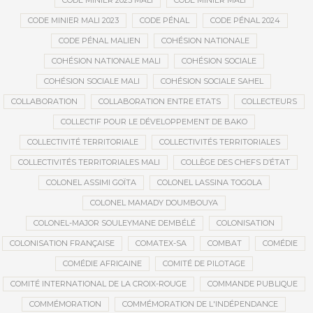
CODE MINIER 2023 MALI
CODE MINIER MALI
CODE MINIER MALI 2023
CODE PÉNAL
CODE PÉNAL 2024
CODE PÉNAL MALIEN
COHÉSION NATIONALE
COHÉSION NATIONALE MALI
COHÉSION SOCIALE
COHÉSION SOCIALE MALI
COHÉSION SOCIALE SAHEL
COLLABORATION
COLLABORATION ENTRE ETATS
COLLECTEURS
COLLECTIF POUR LE DÉVELOPPEMENT DE BAKO
COLLECTIVITÉ TERRITORIALE
COLLECTIVITÉS TERRITORIALES
COLLECTIVITÉS TERRITORIALES MALI
COLLÈGE DES CHEFS D’ÉTAT
COLONEL ASSIMI GOÏTA
COLONEL LASSINA TOGOLA
COLONEL MAMADY DOUMBOUYA
COLONEL-MAJOR SOULEYMANE DEMBÉLÉ
COLONISATION
COLONISATION FRANÇAISE
COMATEX-SA
COMBAT
COMÉDIE
COMÉDIE AFRICAINE
COMITÉ DE PILOTAGE
COMITÉ INTERNATIONAL DE LA CROIX-ROUGE
COMMANDE PUBLIQUE
COMMÉMORATION
COMMÉMORATION DE L'INDÉPENDANCE