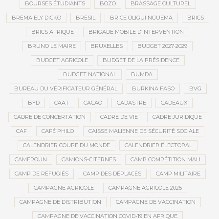
BOURSES ÉTUDIANTS
BOZO
BRASSAGE CULTUREL
BRÉMA ELY DICKO
BRÉSIL
BRICE OLIGUI NGUEMA
BRICS
BRICS AFRIQUE
BRIGADE MOBILE D’INTERVENTION
BRUNO LE MAIRE
BRUXELLES
BUDGET 2027-2029
BUDGET AGRICOLE
BUDGET DE LA PRÉSIDENCE
BUDGET NATIONAL
BUMDA
BUREAU DU VÉRIFICATEUR GÉNÉRAL
BURKINA FASO
BVG
BYD
CAAT
CACAO
CADASTRE
CADEAUX
CADRE DE CONCERTATION
CADRE DE VIE
CADRE JURIDIQUE
CAF
CAFÉ PHILO
CAISSE MALIENNE DE SÉCURITÉ SOCIALE
CALENDRIER COUPE DU MONDE
CALENDRIER ÉLECTORAL
CAMEROUN
CAMIONS-CITERNES
CAMP COMPÉTITION MALI
CAMP DE RÉFUGIÉS
CAMP DES DÉPLACÉS
CAMP MILITAIRE
CAMPAGNE AGRICOLE
CAMPAGNE AGRICOLE 2025
CAMPAGNE DE DISTRIBUTION
CAMPAGNE DE VACCINATION
CAMPAGNE DE VACCINATION COVID-19 EN AFRIQUE