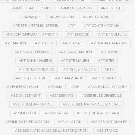
ARMÉES SAHÉLIENNES
ARMELLE DAKOUO
ARMEMENT
ARNAQUE
ARRESTATION
ARRESTATIONS
ARRÊTÉ INTERMINISTÉRIEL
ART
ART CONTEMPORAIN
ART CONTEMPORAIN AFRICAIN
ART ENGAGÉ
ART ET CULTURE
ART MALIEN
ARTICLE 39
ARTISANAT
ARTISANAT AFRICAIN
ARTISANAT FÉMININ
ARTISANAT MALIEN
ARTISANS
ARTISANS MALIENS
ARTISTE MALIEN
ARTISTES
ARTISTES AFRICAINS
ARTISTES MALIENS
ARTS
ARTS ET CULTURE
ARTS MARTIAUX
ARTS VIVANTS
ASCENSEUR SOCIAL
ASCOMA
ASIE
ASSA BADIALLO TOURÉ
ASSAINISSEMENT
ASSASSINATS
ASSEMBLÉE GÉNÉRALE
ASSEMBLÉE NATIONALE
ASSEMBLÉE NATIONALE SÉNÉGAL
ASSIMI GOÏTA
ASSIMI GOITA
ASSIMI GOITA AU GHANA
ASSIMI GOÏTA ÉDUCATION
ASSIMILATION
ASSISES NATIONALES
ASSISES NATIONALES DE LA REFONDATION
ASSISTANCE