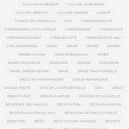
CULTURE NUMÉRIQUE
CULTURE SAHÉLIENNE
CULTURE SÉNOUFO
CULTURE URBAINE
CURAGE
CURAGE DES CANIVEAUX
CVJR
CYBERCRIMINALITÉ
CYBERCRIMINALITÉ EN AFRIQUE
CYBERDÉFENSE
CYBERESPACE
CYBERHARCÈLEMENT
CYBERSÉCURITÉ
CYBERSÉCURITÉ MALI
CYRIL RAMAPHOSA
DAECH
DAKAR
DAMBÉ
DAMIBA
DAMIBA AU MALI
DANA AMBASSAGOU
DANBÉ
DANBÉ KOLOSIBAW
DANEMARK
DANGER
DANGORONI
DANIEL SIMÉON KÉLÉMA
DANSE
DANSE TRADITIONNELLE
DAOUD ALY MOHAMMEDINE
DAOUD MOHAMEDINE
DAOUDA TÉKÉTÉ
DATE DE LA PRÉSIDENTIELLE
DDR-I
DÉBAT
DÉBAT PUBLIC
DÉBROUILLARDISE
DÉCADENCE CULTURELLE
DÉCADENCE DES VALEURS
DÉCAPITATION
DÉCENTRALISATION
DÉCENTRALISATION AU MALI
DÉCENTRALISATION CULTURELLE
DÉCEPTION
DÉCÈS
DÉCÈS DU PAPE FRANÇOIS
DÉCHETS