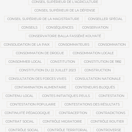
CONSEIL SUPÉRIEUR DE L'AGRICULTURE
CONSEIL SUPÉRIEUR DE LA DÉFENSE
CONSEIL SUPÉRIEUR DE LA MAGISTRATURE
CONSEILLER SPÉCIAL
CONSEILS
CONSÉQUENCES
CONSERVATION
CONSERVATOIRE BALLA FASSÉKÉ KOUYATÉ
CONSOLIDATION DE LA PAIX
CONSOMMATEURS
CONSOMMATION
CONSOMMATION DE DROGUE
CONSOMMATION LOCALE
CONSOMMER LOCAL
CONSTITUTION
CONSTITUTION DE 1992
CONSTITUTION DU 22 JUILLET 2023
CONSTRUCTION
CONSULTATION DES FORCES VIVES
CONSULTATION NATIONALE
CONTAMINATION ALIMENTAIRE
CONTENEURS BLOQUÉS
CONTENU LOCAL
CONTES INITIATIQUES PEULS
CONTESTATION
CONTESTATION POPULAIRE
CONTESTATIONS DES RÉSULTATS
CONTINUITÉ PÉDAGOGIQUE
CONTRACEPTION
CONTRADICTIONS
CONTRAT SOCIAL
CONTRÔLE MIGRATOIRE
CONTRÔLE ROUTIER
CONTRÔLE SOCIAL
CONTRÔLE TERRITORIAL
CONTROVERSE