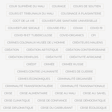
COUR SUPRÊME DU MALI
COURAGE
COURS DE SOUTIEN
COURS ET TRIBUNAUX DU MALI
COUSINAGE À PLAISANTERIE
COÛT DE LA VIE
COUVERTURE SANITAIRE UNIVERSELLE
COUVERTURE SOCIALE
COUVRE-FEU
COVAX
COVID-19
COVID-19 ET TUBERCULOSE
COVID-ORGANICS
CPI
CRÂNES COLONIAUX MUSÉE DE L'HOMME
CRÉATEURS MALIENS
CRÉATION
CRÉATION ARTISTIQUE
CRÉATION CONTEMPORAINE
CRÉATION D’EMPLOIS
CRÉATIVITÉ
CRÉATIVITÉ AFRICAINE
CRÉDIT
CRIMÉE
CRIMÉE RUSSIE
CRIMES CONTRE L’HUMANITÉ
CRIMES DE GUERRE
CRIMES ÉCONOMIQUES
CRIMINALITÉ ORGANISÉE
CRIMINALITÉ TRANSFRONTALIÈRE
CRIMINALITÉ TRANSNATIONALE
CRISE
CRISE ALIMENTAIRE
CRISE AU MALI
CRISE AU SAHEL
CRISE CLIMATIQUE
CRISE DE CONFIANCE
CRISE DÉMOCRATIQUE
CRISE DIPLOMATIQUE
CRISE DU CARBURANT
CRISE ÉCOLOGIQUE