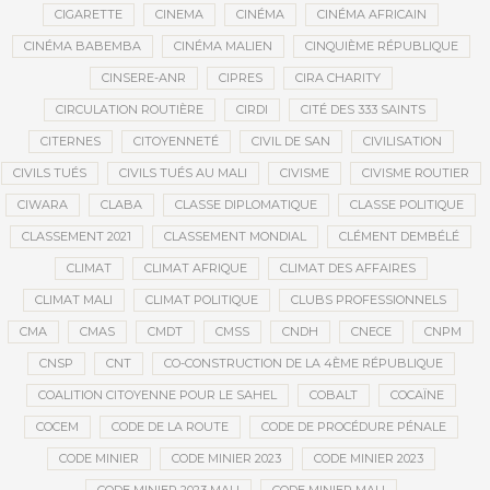
CIGARETTE
CINEMA
CINÉMA
CINÉMA AFRICAIN
CINÉMA BABEMBA
CINÉMA MALIEN
CINQUIÈME RÉPUBLIQUE
CINSERE-ANR
CIPRES
CIRA CHARITY
CIRCULATION ROUTIÈRE
CIRDI
CITÉ DES 333 SAINTS
CITERNES
CITOYENNETÉ
CIVIL DE SAN
CIVILISATION
CIVILS TUÉS
CIVILS TUÉS AU MALI
CIVISME
CIVISME ROUTIER
CIWARA
CLABA
CLASSE DIPLOMATIQUE
CLASSE POLITIQUE
CLASSEMENT 2021
CLASSEMENT MONDIAL
CLÉMENT DEMBÉLÉ
CLIMAT
CLIMAT AFRIQUE
CLIMAT DES AFFAIRES
CLIMAT MALI
CLIMAT POLITIQUE
CLUBS PROFESSIONNELS
CMA
CMAS
CMDT
CMSS
CNDH
CNECE
CNPM
CNSP
CNT
CO-CONSTRUCTION DE LA 4ÈME RÉPUBLIQUE
COALITION CITOYENNE POUR LE SAHEL
COBALT
COCAÏNE
COCEM
CODE DE LA ROUTE
CODE DE PROCÉDURE PÉNALE
CODE MINIER
CODE MINIER 2023
CODE MINIER 2023