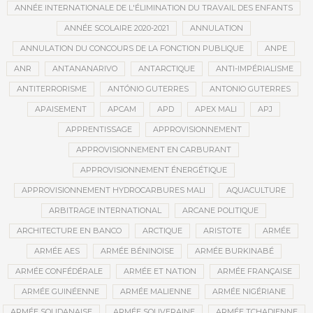
ANNÉE INTERNATIONALE DE L'ÉLIMINATION DU TRAVAIL DES ENFANTS
ANNÉE SCOLAIRE 2020-2021
ANNULATION
ANNULATION DU CONCOURS DE LA FONCTION PUBLIQUE
ANPE
ANR
ANTANANARIVO
ANTARCTIQUE
ANTI-IMPÉRIALISME
ANTITERRORISME
ANTÓNIO GUTERRES
ANTONIO GUTERRES
APAISEMENT
APCAM
APD
APEX MALI
APJ
APPRENTISSAGE
APPROVISIONNEMENT
APPROVISIONNEMENT EN CARBURANT
APPROVISIONNEMENT ÉNERGÉTIQUE
APPROVISIONNEMENT HYDROCARBURES MALI
AQUACULTURE
ARBITRAGE INTERNATIONAL
ARCANE POLITIQUE
ARCHITECTURE EN BANCO
ARCTIQUE
ARISTOTE
ARMÉE
ARMÉE AES
ARMÉE BÉNINOISE
ARMÉE BURKINABÉ
ARMÉE CONFÉDÉRALE
ARMÉE ET NATION
ARMÉE FRANÇAISE
ARMÉE GUINÉENNE
ARMÉE MALIENNE
ARMÉE NIGÉRIANE
ARMÉE SOUDANAISE
ARMÉE SOUVERAINE
ARMÉE TCHADIENNE