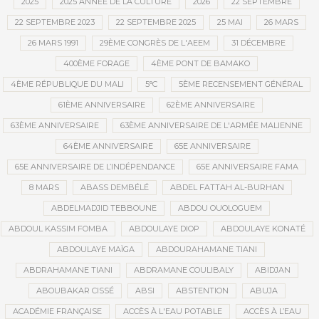
2025
2025 ANNÉE DE LA CULTURE
2026
22 SEPTEMBRE
22 SEPTEMBRE 2023
22 SEPTEMBRE 2025
25 MAI
26 MARS
26 MARS 1991
29ÈME CONGRÈS DE L'AEEM
31 DÉCEMBRE
400ÈME FORAGE
4ÈME PONT DE BAMAKO
4ÈME RÉPUBLIQUE DU MALI
5°C
5ÈME RECENSEMENT GÉNÉRAL
61ÈME ANNIVERSAIRE
62ÈME ANNIVERSAIRE
63ÈME ANNIVERSAIRE
63ÈME ANNIVERSAIRE DE L'ARMÉE MALIENNE
64ÈME ANNIVERSAIRE
65E ANNIVERSAIRE
65E ANNIVERSAIRE DE L’INDÉPENDANCE
65E ANNIVERSAIRE FAMA
8 MARS
ABASS DEMBÉLÉ
ABDEL FATTAH AL-BURHAN
ABDELMADJID TEBBOUNE
ABDOU OUOLOGUEM
ABDOUL KASSIM FOMBA
ABDOULAYE DIOP
ABDOULAYE KONATÉ
ABDOULAYE MAÏGA
ABDOURAHAMANE TIANI
ABDRAHAMANE TIANI
ABDRAMANE COULIBALY
ABIDJAN
ABOUBAKAR CISSÉ
ABSI
ABSTENTION
ABUJA
ACADÉMIE FRANÇAISE
ACCÈS À L'EAU POTABLE
ACCÈS À L’EAU