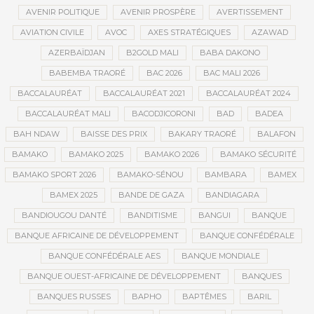
AVENIR POLITIQUE
AVENIR PROSPÈRE
AVERTISSEMENT
AVIATION CIVILE
AVOC
AXES STRATÉGIQUES
AZAWAD
AZERBAÏDJAN
B2GOLD MALI
BABA DAKONO
BABEMBA TRAORÉ
BAC 2026
BAC MALI 2026
BACCALAURÉAT
BACCALAURÉAT 2021
BACCALAURÉAT 2024
BACCALAURÉAT MALI
BACODJICORONI
BAD
BADEA
BAH NDAW
BAISSE DES PRIX
BAKARY TRAORÉ
BALAFON
BAMAKO
BAMAKO 2025
BAMAKO 2026
BAMAKO SÉCURITÉ
BAMAKO SPORT 2026
BAMAKO-SÉNOU
BAMBARA
BAMEX
BAMEX 2025
BANDE DE GAZA
BANDIAGARA
BANDIOUGOU DANTÉ
BANDITISME
BANGUI
BANQUE
BANQUE AFRICAINE DE DÉVELOPPEMENT
BANQUE CONFÉDÉRALE
BANQUE CONFÉDÉRALE AES
BANQUE MONDIALE
BANQUE OUEST-AFRICAINE DE DÉVELOPPEMENT
BANQUES
BANQUES RUSSES
BAPHO
BAPTÊMES
BARIL