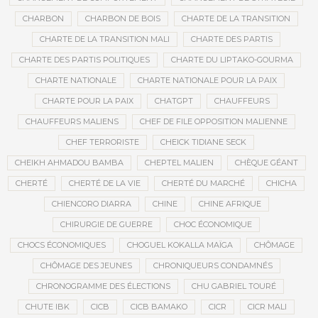
CHARBON
CHARBON DE BOIS
CHARTE DE LA TRANSITION
CHARTE DE LA TRANSITION MALI
CHARTE DES PARTIS
CHARTE DES PARTIS POLITIQUES
CHARTE DU LIPTAKO-GOURMA
CHARTE NATIONALE
CHARTE NATIONALE POUR LA PAIX
CHARTE POUR LA PAIX
CHATGPT
CHAUFFEURS
CHAUFFEURS MALIENS
CHEF DE FILE OPPOSITION MALIENNE
CHEF TERRORISTE
CHEICK TIDIANE SECK
CHEIKH AHMADOU BAMBA
CHEPTEL MALIEN
CHÈQUE GÉANT
CHERTÉ
CHERTÉ DE LA VIE
CHERTÉ DU MARCHÉ
CHICHA
CHIENCORO DIARRA
CHINE
CHINE AFRIQUE
CHIRURGIE DE GUERRE
CHOC ÉCONOMIQUE
CHOCS ÉCONOMIQUES
CHOGUEL KOKALLA MAÏGA
CHÔMAGE
CHÔMAGE DES JEUNES
CHRONIQUEURS CONDAMNÉS
CHRONOGRAMME DES ÉLECTIONS
CHU GABRIEL TOURÉ
CHUTE IBK
CICB
CICB BAMAKO
CICR
CICR MALI