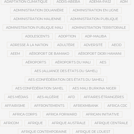
ADAPTATION CLIMATIQUE
ADDIS-ABEBA
ADEMA-PASJ
ADM
ADMINISTRATION DOUANIÈRE
ADMINISTRATION EN LIGNE
ADMINISTRATION MALIENNE
ADMINISTRATION PUBLIQUE
ADMINISTRATION PUBLIQUE MALI
ADMINISTRATION TERRITORIALE
ADOLESCENTS
ADOPTION
ADP-MALIBA
ADRESSE À LA NATION
ADULTÈRE
ADVERSITÉ
AECID
AEEM
AÉROPORT DE BAMAKO
AÉROPORT DIORI HAMANI
AÉROPORTS
AÉROPORTS DU MALI
AES
AES (ALLIANCE DES ÉTATS DU SAHEL)
AES (CONFÉDÉRATION DES ÉTATS DU SAHEL)
AES CONFÉDÉRATION SAHEL
AES MALI BURKINA NIGER
AES MÉDIAS
AES-ALGÉRIE
AFD
AFFAIRES ÉTRANGÈRES
AFFAIRISME
AFFRONTEMENTS
AFREXIMBANK
AFRICA CDC
AFRICA CORPS
AFRICA FORWARD
AFRICAN INITIATIVE
AFRICOM
AFRIQUE
AFRIQUE AUSTRALE
AFRIQUE CENTRALE
AFRIQUE CONTEMPORAINE
AFRIQUE DE L’OUEST