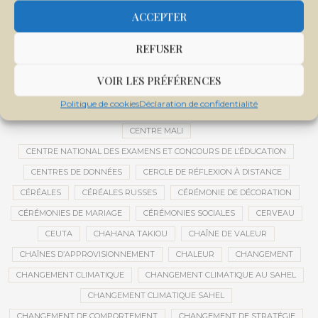
CEMAPI
CEN-SNESUP
CENOU
CENSURE
ACCEPTER
CENTRAFRIQUE
CENTRALE SOLAIRE
REFUSER
CENTRALE SOLAIRE DE SANANKOROBA
CENTRALES SOLAIRES
CENTRE D'INTELLIGENCE ARTIFICIELLE
VOIR LES PRÉFÉRENCES
CENTRE DE SANTÉ COMMUNAUTAIRE
CENTRE DU MALI
Politique de cookies
Déclaration de confidentialité
CENTRE INTERNATIONAL DE CONFÉRENCES DE BAMAKO
CENTRE MALI
CENTRE NATIONAL DES EXAMENS ET CONCOURS DE L’ÉDUCATION
CENTRES DE DONNÉES
CERCLE DE RÉFLEXION À DISTANCE
CÉRÉALES
CÉRÉALES RUSSES
CÉRÉMONIE DE DÉCORATION
CÉRÉMONIES DE MARIAGE
CÉRÉMONIES SOCIALES
CERVEAU
CEUTA
CHAHANA TAKIOU
CHAÎNE DE VALEUR
CHAÎNES D’APPROVISIONNEMENT
CHALEUR
CHANGEMENT
CHANGEMENT CLIMATIQUE
CHANGEMENT CLIMATIQUE AU SAHEL
CHANGEMENT CLIMATIQUE SAHEL
CHANGEMENT DE COMPORTEMENT
CHANGEMENT DE STRATÉGIE