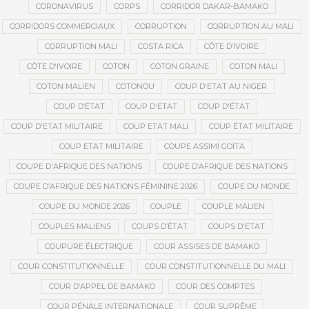
CORONAVIRUS
CORPS
CORRIDOR DAKAR-BAMAKO
CORRIDORS COMMERCIAUX
CORRUPTION
CORRUPTION AU MALI
CORRUPTION MALI
COSTA RICA
CÔTE D’IVOIRE
CÔTE D'IVOIRE
COTON
COTON GRAINE
COTON MALI
COTON MALIEN
COTONOU
COUP D'ETAT AU NIGER
COUP D’ÉTAT
COUP D'ETAT
COUP D'ÉTAT
COUP D'ETAT MILITAIRE
COUP ETAT MALI
COUP ÉTAT MILITAIRE
COUP ETAT MILITAIRE
COUPE ASSIMI GOÏTA
COUPE D'AFRIQUE DES NATIONS
COUPE D’AFRIQUE DES NATIONS
COUPE D’AFRIQUE DES NATIONS FÉMININE 2026
COUPE DU MONDE
COUPE DU MONDE 2026
COUPLE
COUPLE MALIEN
COUPLES MALIENS
COUPS D’ÉTAT
COUPS D'ETAT
COUPURE ÉLECTRIQUE
COUR ASSISES DE BAMAKO
COUR CONSTITUTIONNELLE
COUR CONSTITUTIONNELLE DU MALI
COUR D’APPEL DE BAMAKO
COUR DES COMPTES
COUR PÉNALE INTERNATIONALE
COUR SUPRÊME