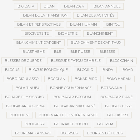
BIG DATA
BILAN
BILAN 2024
BILAN ANNUEL
BILAN DE LA TRANSITION
BILAN DES ACTIVITÉS
BILAN ET PERSPECTIVES
BILAN HUMAIN
BINTOU
BIODIVERSITÉ
BIOMÉTRIE
BLANCHIMENT
BLANCHIMENT D’ARGENT
BLANCHIMENT DE CAPITAUX
BLASPHÈME
BLÉ
BLÉ RUSSE
BLESSÉS
BLESSÉS DE GUERRE
BLESSURE FATOU DEMBÉLÉ
BLOCKCHAIN
BLOCUS
BLOCUS ÉCONOMIQUE
BLOGING
BNDA
BOAD
BOBO-DIOULASSO
BOGOLAN
BOKAR BIRO
BOKO HARAM
BOLA TINUBU
BONNE GOUVERNANCE
BOTSWANA
BOUARÉ FILY SISSOKO
BOUBACAR BOCOUM
BOUBACAR DIANÉ
BOUBACAR DOUMBIA
BOUBACAR MAO DIANÉ
BOUBOU CISSÉ
BOUGOUNI
BOULEVARD DE L’INDÉPENDANCE
BOULIKESSI
BOULKESSI
BOURAKÉBOUGOU
BOUREM
BOURÉMA KANSAYE
BOURSES
BOURSES D'ÉTUDES