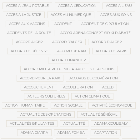
ACCÈS À L’EAU POTABLE
ACCÈS À L’ÉDUCATION
ACCÈS À L'EAU
ACCÈS À LA JUSTICE
ACCÈS AU NUMÉRIQUE
ACCÈS AUX SOINS
ACCÈS AUX VACCINS
ACCIDENT
ACCIDENT DE CIRCULATION
ACCIDENTS DE LA ROUTE
ACCOR ARENA CONCERT SIDIKI DIABATÉ
ACCORD ALGER
ACCORD D’ALGER
ACCORD D'ALGER
ACCORD DE DÉFENSE
ACCORD DE PAIX
ACCORD DE PARIS
ACCORD FINANCIER
ACCORD MILITAIRE DU NIGER AVEC LES ETATS-UNIS
ACCORD POUR LA PAIX
ACCORDS DE COOPÉRATION
ACCOUCHEMENT
ACCULTURATION
ACLED
ACTEURS CULTURELS
ACTION CLIMATIQUE
ACTION HUMANITAIRE
ACTION SOCIALE
ACTIVITÉ ÉCONOMIQUE
ACTUALITÉ DES OPÉRATIONS
ACTUALITÉ SÉNÉGAL
ACTUALITÉS BRULANTES
ACTUALITTÉ
ADAMA COULIBALY
ADAMA DIARRA
ADAMA FOMBA
ADAPTATION