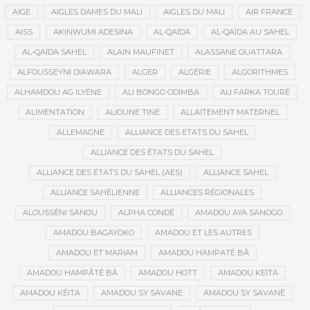
AIGE
AIGLES DAMES DU MALI
AIGLES DU MALI
AIR FRANCE
AISS
AKINWUMI ADESINA
AL-QAÏDA
AL-QAÏDA AU SAHEL
AL-QAÏDA SAHEL
ALAIN MAUFINET
ALASSANE OUATTARA
ALFOUSSEYNI DIAWARA
ALGER
ALGÉRIE
ALGORITHMES
ALHAMDOU AG ILYÈNE
ALI BONGO ODIMBA
ALI FARKA TOURÉ
ALIMENTATION
ALIOUNE TINE
ALLAITEMENT MATERNEL
ALLEMAGNE
ALLIANCE DES ETATS DU SAHEL
ALLIANCE DES ÉTATS DU SAHEL
ALLIANCE DES ÉTATS DU SAHEL (AES)
ALLIANCE SAHEL
ALLIANCE SAHÉLIENNE
ALLIANCES RÉGIONALES
ALOUSSÉNI SANOU
ALPHA CONDÉ
AMADOU AYA SANOGO
AMADOU BAGAYOKO
AMADOU ET LES AUTRES
AMADOU ET MARIAM
AMADOU HAMPATÉ BÂ
AMADOU HAMPÂTÉ BÂ
AMADOU HOTT
AMADOU KEÏTA
AMADOU KÉITA
AMADOU SY SAVANE
AMADOU SY SAVANÉ