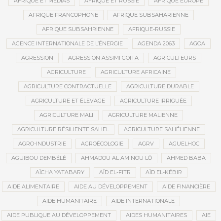
AFRIQUE ET MÉDIAS
AFRIQUE ET RUSSIE
AFRIQUE EUROPE
AFRIQUE FRANCOPHONE
AFRIQUE SUBSAHARIENNE
AFRIQUE SUBSAHRIENNE
AFRIQUE-RUSSIE
AGENCE INTERNATIONALE DE L’ÉNERGIE
AGENDA 2063
AGOA
AGRESSION
AGRESSION ASSIMI GOITA
AGRICULTEURS
AGRICULTURE
AGRICULTURE AFRICAINE
AGRICULTURE CONTRACTUELLE
AGRICULTURE DURABLE
AGRICULTURE ET ÉLEVAGE
AGRICULTURE IRRIGUÉE
AGRICULTURE MALI
AGRICULTURE MALIENNE
AGRICULTURE RÉSILIENTE SAHEL
AGRICULTURE SAHÉLIENNE
AGRO-INDUSTRIE
AGROÉCOLOGIE
AGRV
AGUELHOC
AGUIBOU DEMBÉLÉ
AHMADOU AL AMINOU LÔ
AHMED BABA
AÏCHA YATABARY
AÏD EL-FITR
AÏD EL-KÉBIR
AIDE ALIMENTAIRE
AIDE AU DÉVELOPPEMENT
AIDE FINANCIÈRE
AIDE HUMANITAIRE
AIDE INTERNATIONALE
AIDE PUBLIQUE AU DÉVELOPPEMENT
AIDES HUMANITAIRES
AIE