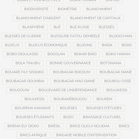
BILAN ET PERSPECTIVES
BILAN HUMAIN
BINTOU
BIODIVERSITÉ
BIOMÉTRIE
BLANCHIMENT
BLANCHIMENT D’ARGENT
BLANCHIMENT DE CAPITAUX
BLASPHÈME
BLÉ
BLÉ RUSSE
BLESSÉS
BLESSÉS DE GUERRE
BLESSURE FATOU DEMBÉLÉ
BLOCKCHAIN
BLOCUS
BLOCUS ÉCONOMIQUE
BLOGING
BNDA
BOAD
BOBO-DIOULASSO
BOGOLAN
BOKAR BIRO
BOKO HARAM
BOLA TINUBU
BONNE GOUVERNANCE
BOTSWANA
BOUARÉ FILY SISSOKO
BOUBACAR BOCOUM
BOUBACAR DIANÉ
BOUBACAR DOUMBIA
BOUBACAR MAO DIANÉ
BOUBOU CISSÉ
BOUGOUNI
BOULEVARD DE L’INDÉPENDANCE
BOULIKESSI
BOULKESSI
BOURAKÉBOUGOU
BOUREM
BOURÉMA KANSAYE
BOURSES
BOURSES D'ÉTUDES
BOURSES ÉTUDIANTS
BOZO
BRASSAGE CULTUREL
BRÉMA ELY DICKO
BRÉSIL
BRICE OLIGUI NGUEMA
BRICS
BRICS AFRIQUE
BRIGADE MOBILE D’INTERVENTION