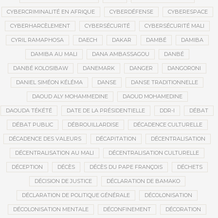
CYBERCRIMINALITÉ EN AFRIQUE
CYBERDÉFENSE
CYBERESPACE
CYBERHARCÈLEMENT
CYBERSÉCURITÉ
CYBERSÉCURITÉ MALI
CYRIL RAMAPHOSA
DAECH
DAKAR
DAMBÉ
DAMIBA
DAMIBA AU MALI
DANA AMBASSAGOU
DANBÉ
DANBÉ KOLOSIBAW
DANEMARK
DANGER
DANGORONI
DANIEL SIMÉON KÉLÉMA
DANSE
DANSE TRADITIONNELLE
DAOUD ALY MOHAMMEDINE
DAOUD MOHAMEDINE
DAOUDA TÉKÉTÉ
DATE DE LA PRÉSIDENTIELLE
DDR-I
DÉBAT
DÉBAT PUBLIC
DÉBROUILLARDISE
DÉCADENCE CULTURELLE
DÉCADENCE DES VALEURS
DÉCAPITATION
DÉCENTRALISATION
DÉCENTRALISATION AU MALI
DÉCENTRALISATION CULTURELLE
DÉCEPTION
DÉCÈS
DÉCÈS DU PAPE FRANÇOIS
DÉCHETS
DÉCISION DE JUSTICE
DÉCLARATION DE BAMAKO
DÉCLARATION DE POLITIQUE GÉNÉRALE
DÉCOLONISATION
DÉCOLONISATION MENTALE
DÉCONFINEMENT
DÉCORATION