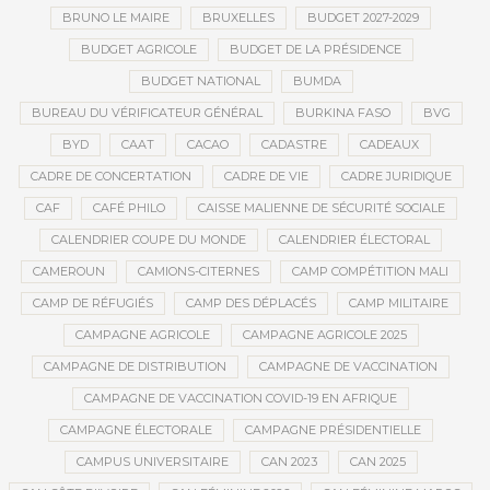
BRUNO LE MAIRE
BRUXELLES
BUDGET 2027-2029
BUDGET AGRICOLE
BUDGET DE LA PRÉSIDENCE
BUDGET NATIONAL
BUMDA
BUREAU DU VÉRIFICATEUR GÉNÉRAL
BURKINA FASO
BVG
BYD
CAAT
CACAO
CADASTRE
CADEAUX
CADRE DE CONCERTATION
CADRE DE VIE
CADRE JURIDIQUE
CAF
CAFÉ PHILO
CAISSE MALIENNE DE SÉCURITÉ SOCIALE
CALENDRIER COUPE DU MONDE
CALENDRIER ÉLECTORAL
CAMEROUN
CAMIONS-CITERNES
CAMP COMPÉTITION MALI
CAMP DE RÉFUGIÉS
CAMP DES DÉPLACÉS
CAMP MILITAIRE
CAMPAGNE AGRICOLE
CAMPAGNE AGRICOLE 2025
CAMPAGNE DE DISTRIBUTION
CAMPAGNE DE VACCINATION
CAMPAGNE DE VACCINATION COVID-19 EN AFRIQUE
CAMPAGNE ÉLECTORALE
CAMPAGNE PRÉSIDENTIELLE
CAMPUS UNIVERSITAIRE
CAN 2023
CAN 2025