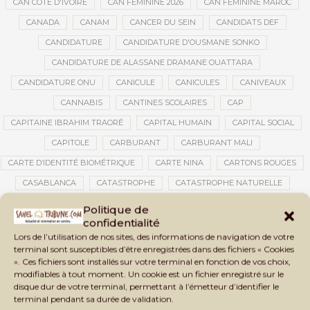
CAN CÔTE D'IVOIRE
CAN FÉMININE 2026
CAN FÉMININE MAROC
CANADA
CANAM
CANCER DU SEIN
CANDIDATS DEF
CANDIDATURE
CANDIDATURE D'OUSMANE SONKO
CANDIDATURE DE ALASSANE DRAMANE OUATTARA
CANDIDATURE ONU
CANICULE
CANICULES
CANIVEAUX
CANNABIS
CANTINES SCOLAIRES
CAP
CAPITAINE IBRAHIM TRAORÉ
CAPITAL HUMAIN
CAPITAL SOCIAL
CAPITOLE
CARBURANT
CARBURANT MALI
CARTE D’IDENTITÉ BIOMÉTRIQUE
CARTE NINA
CARTONS ROUGES
CASABLANCA
CATASTROPHE
CATASTROPHE NATURELLE
CATASTROPHES CLIMATIQUES
CATASTROPHES NATURELLES
Politique de
confidentialité
CAUTION 10 000 DOLLARS
CAUTION DE VISA
CDAT
CECOGEC
Lors de l’utilisation de nos sites, des informations de navigation de votre
CÉDÉAO
CEDEAO
CEI
CÉLÉBRATION NATIONALE
CEMAC
terminal sont susceptibles d’être enregistrées dans des fichiers « Cookies
». Ces fichiers sont installés sur votre terminal en fonction de vos choix,
CEMAPI
CEN-SNESUP
CENOU
CENSURE
modifiables à tout moment. Un cookie est un fichier enregistré sur le
CENTRAFRIQUE
CENTRALE SOLAIRE
disque dur de votre terminal, permettant à l’émetteur d’identifier le
terminal pendant sa durée de validation.
CENTRALE SOLAIRE DE SANANKOROBA
CENTRALES SOLAIRES