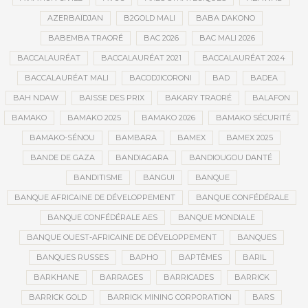
AZERBAÏDJAN
B2GOLD MALI
BABA DAKONO
BABEMBA TRAORÉ
BAC 2026
BAC MALI 2026
BACCALAURÉAT
BACCALAURÉAT 2021
BACCALAURÉAT 2024
BACCALAURÉAT MALI
BACODJICORONI
BAD
BADEA
BAH NDAW
BAISSE DES PRIX
BAKARY TRAORÉ
BALAFON
BAMAKO
BAMAKO 2025
BAMAKO 2026
BAMAKO SÉCURITÉ
BAMAKO-SÉNOU
BAMBARA
BAMEX
BAMEX 2025
BANDE DE GAZA
BANDIAGARA
BANDIOUGOU DANTÉ
BANDITISME
BANGUI
BANQUE
BANQUE AFRICAINE DE DÉVELOPPEMENT
BANQUE CONFÉDÉRALE
BANQUE CONFÉDÉRALE AES
BANQUE MONDIALE
BANQUE OUEST-AFRICAINE DE DÉVELOPPEMENT
BANQUES
BANQUES RUSSES
BAPHO
BAPTÊMES
BARIL
BARKHANE
BARRAGES
BARRICADES
BARRICK
BARRICK GOLD
BARRICK MINING CORPORATION
BARS