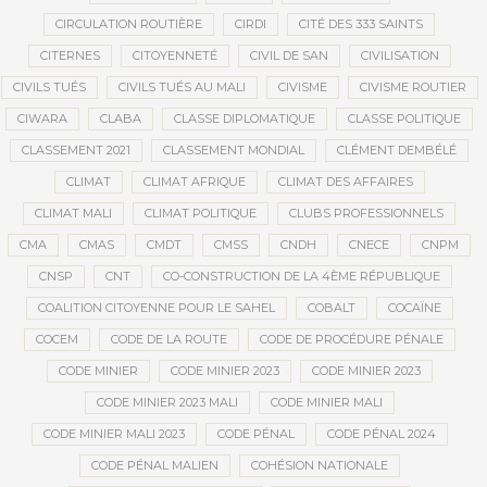
CIRCULATION ROUTIÈRE
CIRDI
CITÉ DES 333 SAINTS
CITERNES
CITOYENNETÉ
CIVIL DE SAN
CIVILISATION
CIVILS TUÉS
CIVILS TUÉS AU MALI
CIVISME
CIVISME ROUTIER
CIWARA
CLABA
CLASSE DIPLOMATIQUE
CLASSE POLITIQUE
CLASSEMENT 2021
CLASSEMENT MONDIAL
CLÉMENT DEMBÉLÉ
CLIMAT
CLIMAT AFRIQUE
CLIMAT DES AFFAIRES
CLIMAT MALI
CLIMAT POLITIQUE
CLUBS PROFESSIONNELS
CMA
CMAS
CMDT
CMSS
CNDH
CNECE
CNPM
CNSP
CNT
CO-CONSTRUCTION DE LA 4ÈME RÉPUBLIQUE
COALITION CITOYENNE POUR LE SAHEL
COBALT
COCAÏNE
COCEM
CODE DE LA ROUTE
CODE DE PROCÉDURE PÉNALE
CODE MINIER
CODE MINIER 2023
CODE MINIER 2023
CODE MINIER 2023 MALI
CODE MINIER MALI
CODE MINIER MALI 2023
CODE PÉNAL
CODE PÉNAL 2024
CODE PÉNAL MALIEN
COHÉSION NATIONALE