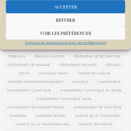
CENTRE D'INTELLIGENCE ARTIFICIELLE
ACCEPTER
CENTRE DE SANTÉ COMMUNAUTAIRE
CENTRE DU MALI
REFUSER
CENTRE INTERNATIONAL DE CONFÉRENCES DE BAMAKO
CENTRE MALI
VOIR LES PRÉFÉRENCES
CENTRE NATIONAL DES EXAMENS ET CONCOURS DE L’ÉDUCATION
Politique de cookies
Déclaration de confidentialité
CENTRES DE DONNÉES
CERCLE DE RÉFLEXION À DISTANCE
CÉRÉALES
CÉRÉALES RUSSES
CÉRÉMONIE DE DÉCORATION
CÉRÉMONIES DE MARIAGE
CÉRÉMONIES SOCIALES
CERVEAU
CEUTA
CHAHANA TAKIOU
CHAÎNE DE VALEUR
CHAÎNES D’APPROVISIONNEMENT
CHALEUR
CHANGEMENT
CHANGEMENT CLIMATIQUE
CHANGEMENT CLIMATIQUE AU SAHEL
CHANGEMENT CLIMATIQUE SAHEL
CHANGEMENT DE COMPORTEMENT
CHANGEMENT DE STRATÉGIE
CHARBON
CHARBON DE BOIS
CHARTE DE LA TRANSITION
CHARTE DE LA TRANSITION MALI
CHARTE DES PARTIS