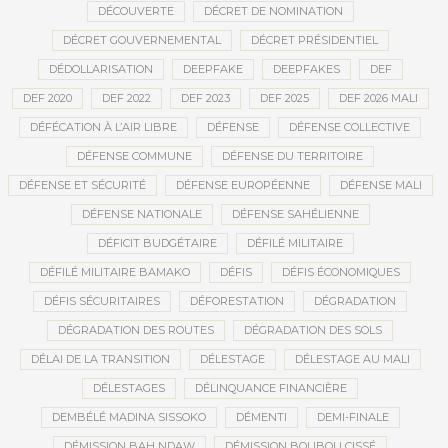
DÉCOUVERTE
DÉCRET DE NOMINATION
DÉCRET GOUVERNEMENTAL
DÉCRET PRÉSIDENTIEL
DÉDOLLARISATION
DEEPFAKE
DEEPFAKES
DEF
DEF 2020
DEF 2022
DEF 2023
DEF 2025
DEF 2026 MALI
DÉFÉCATION À L’AIR LIBRE
DÉFENSE
DÉFENSE COLLECTIVE
DÉFENSE COMMUNE
DÉFENSE DU TERRITOIRE
DÉFENSE ET SÉCURITÉ
DÉFENSE EUROPÉENNE
DÉFENSE MALI
DÉFENSE NATIONALE
DÉFENSE SAHÉLIENNE
DÉFICIT BUDGÉTAIRE
DÉFILÉ MILITAIRE
DÉFILÉ MILITAIRE BAMAKO
DÉFIS
DÉFIS ÉCONOMIQUES
DÉFIS SÉCURITAIRES
DÉFORESTATION
DÉGRADATION
DÉGRADATION DES ROUTES
DÉGRADATION DES SOLS
DÉLAI DE LA TRANSITION
DÉLESTAGE
DÉLESTAGE AU MALI
DÉLESTAGES
DÉLINQUANCE FINANCIÈRE
DEMBÉLÉ MADINA SISSOKO
DÉMENTI
DEMI-FINALE
DÉMISSION BAH NDAW
DÉMISSION BOUBOU CISSÉ