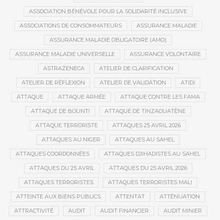
ASSOCIATION BÉNÉVOLE POUR LA SOLIDARITÉ INCLUSIVE
ASSOCIATIONS DE CONSOMMATEURS
ASSURANCE MALADIE
ASSURANCE MALADIE OBLIGATOIRE (AMO)
ASSURANCE MALADIE UNIVERSELLE
ASSURANCE VOLONTAIRE
ASTRAZENECA
ATELIER DE CLARIFICATION
ATELIER DE RÉFLEXION
ATELIER DE VALIDATION
ATIDI
ATTAQUE
ATTAQUE ARMÉE
ATTAQUE CONTRE LES FAMA
ATTAQUE DE BOUNTI
ATTAQUE DE TINZAOUATÈNE
ATTAQUE TERRORISTE
ATTAQUES 25 AVRIL 2026
ATTAQUES AU NIGER
ATTAQUES AU SAHEL
ATTAQUES COORDONNÉES
ATTAQUES DJIHADISTES AU SAHEL
ATTAQUES DU 25 AVRIL
ATTAQUES DU 25 AVRIL 2026
ATTAQUES TERRORISTES
ATTAQUES TERRORISTES MALI
ATTEINTE AUX BIENS PUBLICS
ATTENTAT
ATTÉNUATION
ATTRACTIVITÉ
AUDIT
AUDIT FINANCIER
AUDIT MINIER