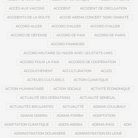
ACCÈS AUX VACCINS
ACCIDENT
ACCIDENT DE CIRCULATION
ACCIDENTS DE LA ROUTE
ACCOR ARENA CONCERT SIDIKI DIABATÉ
ACCORD ALGER
ACCORD D’ALGER
ACCORD D'ALGER
ACCORD DE DÉFENSE
ACCORD DE PAIX
ACCORD DE PARIS
ACCORD FINANCIER
ACCORD MILITAIRE DU NIGER AVEC LES ETATS-UNIS
ACCORD POUR LA PAIX
ACCORDS DE COOPÉRATION
ACCOUCHEMENT
ACCULTURATION
ACLED
ACTEURS CULTURELS
ACTION CLIMATIQUE
ACTION HUMANITAIRE
ACTION SOCIALE
ACTIVITÉ ÉCONOMIQUE
ACTUALITÉ DES OPÉRATIONS
ACTUALITÉ SÉNÉGAL
ACTUALITÉS BRULANTES
ACTUALITTÉ
ADAMA COULIBALY
ADAMA DIARRA
ADAMA FOMBA
ADAPTATION
ADAPTATION CLIMATIQUE
ADDIS-ABEBA
ADEMA-PASJ
ADM
ADMINISTRATION DOUANIÈRE
ADMINISTRATION EN LIGNE