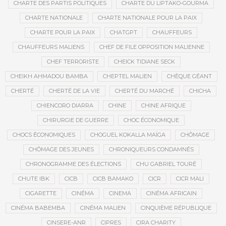
CHARTE DES PARTIS POLITIQUES
CHARTE DU LIPTAKO-GOURMA
CHARTE NATIONALE
CHARTE NATIONALE POUR LA PAIX
CHARTE POUR LA PAIX
CHATGPT
CHAUFFEURS
CHAUFFEURS MALIENS
CHEF DE FILE OPPOSITION MALIENNE
CHEF TERRORISTE
CHEICK TIDIANE SECK
CHEIKH AHMADOU BAMBA
CHEPTEL MALIEN
CHÈQUE GÉANT
CHERTÉ
CHERTÉ DE LA VIE
CHERTÉ DU MARCHÉ
CHICHA
CHIENCORO DIARRA
CHINE
CHINE AFRIQUE
CHIRURGIE DE GUERRE
CHOC ÉCONOMIQUE
CHOCS ÉCONOMIQUES
CHOGUEL KOKALLA MAÏGA
CHÔMAGE
CHÔMAGE DES JEUNES
CHRONIQUEURS CONDAMNÉS
CHRONOGRAMME DES ÉLECTIONS
CHU GABRIEL TOURÉ
CHUTE IBK
CICB
CICB BAMAKO
CICR
CICR MALI
CIGARETTE
CINÉMA
CINEMA
CINÉMA AFRICAIN
CINÉMA BABEMBA
CINÉMA MALIEN
CINQUIÈME RÉPUBLIQUE
CINSERE-ANR
CIPRES
CIRA CHARITY