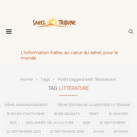
L'information fiable, au cœur du sahel, pour le
monde
Home
Tags
Posts tagged with "littérature"
TAG:
LITTÉRATURE
12ÈME ARRONDISSEMENT
13ÈME ÉDITION DE LA RENTRÉE LITTÉRAIRE
16 JOURS D'ACTIVISME
18 000 SOLDATS
1XBET
20 JANVIER
2025
2025 ANNÉE DE LA CULTURE
2026
22 SEPTEMBRE
22 SEPTEMBRE 2023
22 SEPTEMBRE 2025
25 MAI
26 MARS