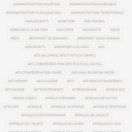
ADMINISTRATION MALIENNE
ADMINISTRATION PUBLIQUE
ADMINISTRATION PUBLIQUE MALI
ADMINISTRATION TERRITORIALE
ADOLESCENTS
ADOPTION
ADP-MALIBA
ADRESSE À LA NATION
ADULTÈRE
ADVERSITÉ
AECID
AEEM
AÉROPORT DE BAMAKO
AÉROPORT DIORI HAMANI
AÉROPORTS
AÉROPORTS DU MALI
AES
AES (ALLIANCE DES ÉTATS DU SAHEL)
AES (CONFÉDÉRATION DES ÉTATS DU SAHEL)
AES CONFÉDÉRATION SAHEL
AES MALI BURKINA NIGER
AES MÉDIAS
AES-ALGÉRIE
AFD
AFFAIRES ÉTRANGÈRES
AFFAIRISME
AFFRONTEMENTS
AFREXIMBANK
AFRICA CDC
AFRICA CORPS
AFRICA FORWARD
AFRICAN INITIATIVE
AFRICOM
AFRIQUE
AFRIQUE AUSTRALE
AFRIQUE CENTRALE
AFRIQUE CONTEMPORAINE
AFRIQUE DE L’OUEST
AFRIQUE DE L'OUEST
AFRIQUE DU NORD
AFRIQUE DU SUD