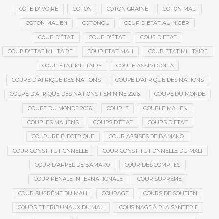
CÔTE D'IVOIRE
COTON
COTON GRAINE
COTON MALI
COTON MALIEN
COTONOU
COUP D'ETAT AU NIGER
COUP D’ÉTAT
COUP D'ÉTAT
COUP D'ETAT
COUP D'ETAT MILITAIRE
COUP ETAT MALI
COUP ETAT MILITAIRE
COUP ÉTAT MILITAIRE
COUPE ASSIMI GOÏTA
COUPE D'AFRIQUE DES NATIONS
COUPE D’AFRIQUE DES NATIONS
COUPE D’AFRIQUE DES NATIONS FÉMININE 2026
COUPE DU MONDE
COUPE DU MONDE 2026
COUPLE
COUPLE MALIEN
COUPLES MALIENS
COUPS D’ÉTAT
COUPS D'ETAT
COUPURE ÉLECTRIQUE
COUR ASSISES DE BAMAKO
COUR CONSTITUTIONNELLE
COUR CONSTITUTIONNELLE DU MALI
COUR D’APPEL DE BAMAKO
COUR DES COMPTES
COUR PÉNALE INTERNATIONALE
COUR SUPRÊME
COUR SUPRÊME DU MALI
COURAGE
COURS DE SOUTIEN
COURS ET TRIBUNAUX DU MALI
COUSINAGE À PLAISANTERIE