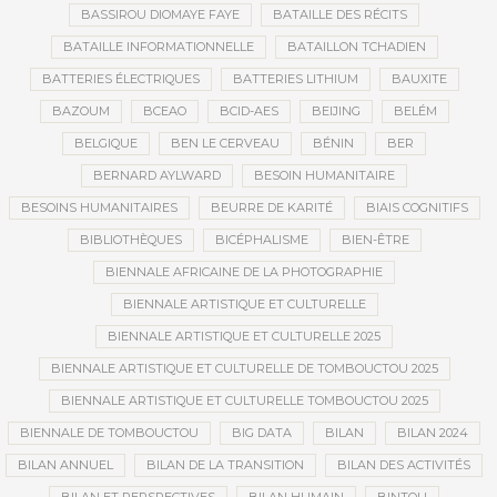
BASSIROU DIOMAYE FAYE
BATAILLE DES RÉCITS
BATAILLE INFORMATIONNELLE
BATAILLON TCHADIEN
BATTERIES ÉLECTRIQUES
BATTERIES LITHIUM
BAUXITE
BAZOUM
BCEAO
BCID-AES
BEIJING
BELÉM
BELGIQUE
BEN LE CERVEAU
BÉNIN
BER
BERNARD AYLWARD
BESOIN HUMANITAIRE
BESOINS HUMANITAIRES
BEURRE DE KARITÉ
BIAIS COGNITIFS
BIBLIOTHÈQUES
BICÉPHALISME
BIEN-ÊTRE
BIENNALE AFRICAINE DE LA PHOTOGRAPHIE
BIENNALE ARTISTIQUE ET CULTURELLE
BIENNALE ARTISTIQUE ET CULTURELLE 2025
BIENNALE ARTISTIQUE ET CULTURELLE DE TOMBOUCTOU 2025
BIENNALE ARTISTIQUE ET CULTURELLE TOMBOUCTOU 2025
BIENNALE DE TOMBOUCTOU
BIG DATA
BILAN
BILAN 2024
BILAN ANNUEL
BILAN DE LA TRANSITION
BILAN DES ACTIVITÉS