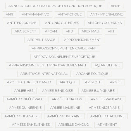
ANNULATION DU CONCOURS DE LA FONCTION PUBLIQUE
ANPE
ANR
ANTANANARIVO
ANTARCTIQUE
ANTI-IMPÉRIALISME
ANTITERRORISME
ANTONIO GUTERRES
ANTÓNIO GUTERRES
APAISEMENT
APCAM
APD
APEX MALI
APJ
APPRENTISSAGE
APPROVISIONNEMENT
APPROVISIONNEMENT EN CARBURANT
APPROVISIONNEMENT ÉNERGÉTIQUE
APPROVISIONNEMENT HYDROCARBURES MALI
AQUACULTURE
ARBITRAGE INTERNATIONAL
ARCANE POLITIQUE
ARCHITECTURE EN BANCO
ARCTIQUE
ARISTOTE
ARMÉE
ARMÉE AES
ARMÉE BÉNINOISE
ARMÉE BURKINABÉ
ARMÉE CONFÉDÉRALE
ARMÉE ET NATION
ARMÉE FRANÇAISE
ARMÉE GUINÉENNE
ARMÉE MALIENNE
ARMÉE NIGÉRIANE
ARMÉE SOUDANAISE
ARMÉE SOUVERAINE
ARMÉE TCHADIENNE
ARMÉES SAHÉLIENNES
ARMELLE DAKOUO
ARMEMENT