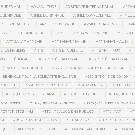
BURES MALI
AQUACULTURE
ARBITRAGE INTERNATIONAL
ARCAN
 BÉNINOISE
ARMÉE BURKINABÉ
ARMÉE CONFÉDÉRALE
ARMÉE E
MÉE SOUDANAISE
ARMÉE SOUVERAINE
ARMÉE TCHADIENNE
ARM
ARRÊTÉ INTERMINISTÉRIEL
ART
ART CONTEMPORAIN
ART CONT
ARTISANAT AFRICAIN
ARTISANAT FÉMININ
ARTISANAT MALIEN
ISTES MALIENS
ARTS
ARTS ET CULTURE
ARTS MARTIAUX
AR
MBLÉE GÉNÉRALE
ASSEMBLÉE NATIONALE
ASSEMBLÉE NATIONALE S
ASSISES NATIONALES
ASSISES NATIONALES DE LA REFONDATION
N BÉNÉVOLE POUR LA SOLIDARITÉ INCLUSIVE
ASSOCIATIONS DE CONSOMM
VERSELLE
ASSURANCE VOLONTAIRE
ASTRAZENECA
ATELIER DE 
ATTAQUE CONTRE LES FAMA
ATTAQUE DE BOUNTI
ATTAQUE DE T
S AU SAHEL
ATTAQUES COORDONNÉES
ATTAQUES DJIHADISTES AU S
TERRORISTES MALI
ATTEINTE AUX BIENS PUBLICS
ATTENTAT
AT
ON
AUGMENTATION DES PRIX
AUTO-EMPLOI
AUTODÉTERMINATIO
IQUE
AUTONOMIE MILITAIRE
AUTONOMIE RÉGIONALE
AUTONOMIE