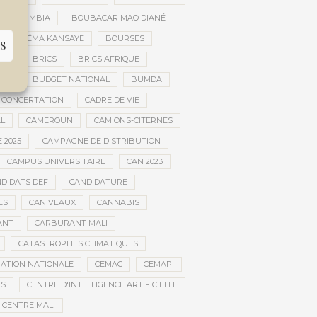
AR DOUMBIA
BOUBACAR MAO DIANÉ
BOURÉMA KANSAYE
BOURSES
S
EMA
BRICS
BRICS AFRIQUE
NCE
BUDGET NATIONAL
BUMDA
 CONCERTATION
CADRE DE VIE
AL
CAMEROUN
CAMIONS-CITERNES
 2025
CAMPAGNE DE DISTRIBUTION
CAMPUS UNIVERSITAIRE
CAN 2023
DIDATS DEF
CANDIDATURE
ES
CANIVEAUX
CANNABIS
ANT
CARBURANT MALI
CATASTROPHES CLIMATIQUES
ATION NATIONALE
CEMAC
CEMAPI
ES
CENTRE D'INTELLIGENCE ARTIFICIELLE
CENTRE MALI