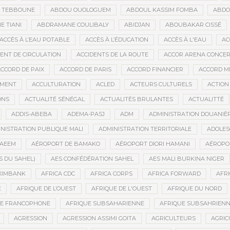
D TEBBOUNE
ABDOU OUOLOGUEM
ABDOUL KASSIM FOMBA
ABDO
 TIANI
ABDRAMANE COULIBALY
ABIDJAN
ABOUBAKAR CISSÉ
ACCÈS À L’EAU POTABLE
ACCÈS À L’ÉDUCATION
ACCÈS À L'EAU
AC
DENT DE CIRCULATION
ACCIDENTS DE LA ROUTE
ACCOR ARENA CONCERT
CCORD DE PAIX
ACCORD DE PARIS
ACCORD FINANCIER
ACCORD MI
MENT
ACCULTURATION
ACLED
ACTEURS CULTURELS
ACTION
ONS
ACTUALITÉ SÉNÉGAL
ACTUALITÉS BRULANTES
ACTUALITTÉ
ADDIS-ABEBA
ADEMA-PASJ
ADM
ADMINISTRATION DOUANIÈ
NISTRATION PUBLIQUE MALI
ADMINISTRATION TERRITORIALE
ADOLES
AEEM
AÉROPORT DE BAMAKO
AÉROPORT DIORI HAMANI
AÉROPO
S DU SAHEL)
AES CONFÉDÉRATION SAHEL
AES MALI BURKINA NIGER
XIMBANK
AFRICA CDC
AFRICA CORPS
AFRICA FORWARD
AFRI
E
AFRIQUE DE L’OUEST
AFRIQUE DE L'OUEST
AFRIQUE DU NORD
UE FRANCOPHONE
AFRIQUE SUBSAHARIENNE
AFRIQUE SUBSAHRIEN
AGRESSION
AGRESSION ASSIMI GOITA
AGRICULTEURS
AGRIC