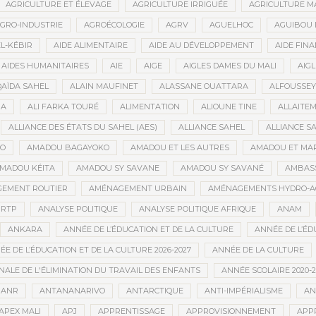
AGRICULTURE ET ÉLEVAGE
AGRICULTURE IRRIGUÉE
AGRICULTURE M
GRO-INDUSTRIE
AGROÉCOLOGIE
AGRV
AGUELHOC
AGUIBOU
EL-KÉBIR
AIDE ALIMENTAIRE
AIDE AU DÉVELOPPEMENT
AIDE FINA
AIDES HUMANITAIRES
AIE
AIGE
AIGLES DAMES DU MALI
AIGL
QAÏDA SAHEL
ALAIN MAUFINET
ALASSANE OUATTARA
ALFOUSSEY
BA
ALI FARKA TOURÉ
ALIMENTATION
ALIOUNE TINE
ALLAITE
ALLIANCE DES ÉTATS DU SAHEL (AES)
ALLIANCE SAHEL
ALLIANCE S
GO
AMADOU BAGAYOKO
AMADOU ET LES AUTRES
AMADOU ET MA
MADOU KÉITA
AMADOU SY SAVANE
AMADOU SY SAVANÉ
AMBAS
EMENT ROUTIER
AMÉNAGEMENT URBAIN
AMÉNAGEMENTS HYDRO-A
RTP
ANALYSE POLITIQUE
ANALYSE POLITIQUE AFRIQUE
ANAM
ANKARA
ANNÉE DE L’ÉDUCATION ET DE LA CULTURE
ANNÉE DE L’ÉD
E DE L’ÉDUCATION ET DE LA CULTURE 2026-2027
ANNÉE DE LA CULTURE
ALE DE L'ÉLIMINATION DU TRAVAIL DES ENFANTS
ANNÉE SCOLAIRE 2020-2
ANR
ANTANANARIVO
ANTARCTIQUE
ANTI-IMPÉRIALISME
AN
APEX MALI
APJ
APPRENTISSAGE
APPROVISIONNEMENT
APP