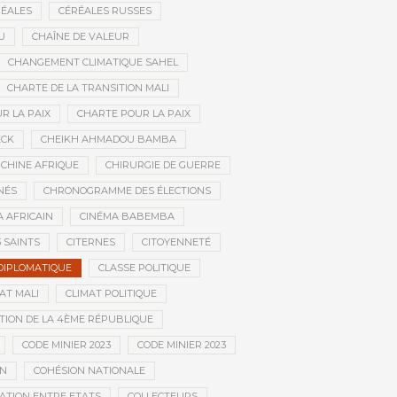
ÉALES
CÉRÉALES RUSSES
U
CHAÎNE DE VALEUR
CHANGEMENT CLIMATIQUE SAHEL
CHARTE DE LA TRANSITION MALI
R LA PAIX
CHARTE POUR LA PAIX
ECK
CHEIKH AHMADOU BAMBA
CHINE AFRIQUE
CHIRURGIE DE GUERRE
NÉS
CHRONOGRAMME DES ÉLECTIONS
 AFRICAIN
CINÉMA BABEMBA
3 SAINTS
CITERNES
CITOYENNETÉ
DIPLOMATIQUE
CLASSE POLITIQUE
AT MALI
CLIMAT POLITIQUE
TION DE LA 4ÈME RÉPUBLIQUE
CODE MINIER 2023
CODE MINIER 2023
EN
COHÉSION NATIONALE
ATION ENTRE ETATS
COLLECTEURS