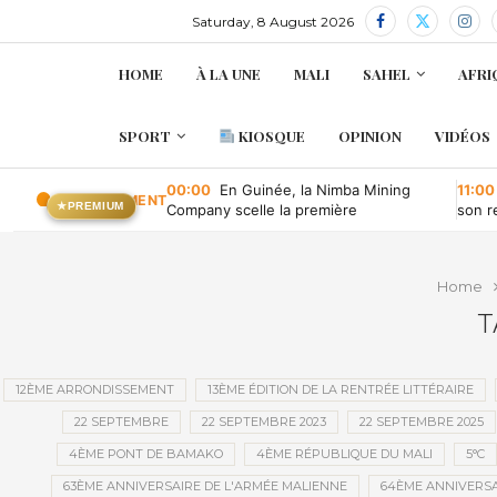
Saturday, 8 August 2026
HOME
À LA UNE
MALI
SAHEL
AFRI
SPORT
KIOSQUE
OPINION
VIDÉOS
00:00
En Guinée, la Nimba Mining
11:00
EN CE MOMENT
★
PREMIUM
Company scelle la première
son r
convention minière d’une société
publique depuis l’indépendance
Home
T
12ÈME ARRONDISSEMENT
13ÈME ÉDITION DE LA RENTRÉE LITTÉRAIRE
22 SEPTEMBRE
22 SEPTEMBRE 2023
22 SEPTEMBRE 2025
4ÈME PONT DE BAMAKO
4ÈME RÉPUBLIQUE DU MALI
5°C
63ÈME ANNIVERSAIRE DE L'ARMÉE MALIENNE
64ÈME ANNIVERSA