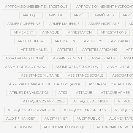
APPROVISIONNEMENT ÉNERGÉTIQUE
APPROVISIONNEMENT HYDROCAR
ARCTIQUE
ARISTOTE
ARMÉE
ARMÉE AES
ARMÉE
ARMÉE GUINÉENNE
ARMÉE MALIENNE
ARMÉE NIGÉRIANE
AR
ARMEMENT
ARNAQUE
ARRESTATION
ARRESTATIONS
ART ET CULTURE
ART MALIEN
ARTICLE 39
ARTISANAT
ARTISTE MALIEN
ARTISTES
ARTISTES AFRICAINS
ART
ASSA BADIALLO TOURÉ
ASSAINISSEMENT
ASSASSINATS
ASSE
ASSIMI GOITA AU GHANA
ASSIMI GOÏTA ÉDUCATION
ASSIMILATION
ASSISTANCE MILITAIRE
ASSISTANCE SOCIALE
ASSOCIATIO
ASSURANCE MALADIE OBLIGATOIRE (AMO)
ASSURANCE MALADIE UNI
ATELIER DE VALIDATION
ATIDI
ATTAQUE
ATTAQUE ARMÉE
ATTAQUES 25 AVRIL 2026
ATTAQUES AU NIGER
ATTAQUE
ATTAQUES DU 25 AVRIL 2026
ATTAQUES TERRORISTES
ATTAQUES 
AUDIT FINANCIER
AUDIT MINIER
AUDIT PUBLIC
AUGMENTATI
AUTONOMIE
AUTONOMIE ÉCONOMIQUE
AUTONOMIE ÉNERGÉT