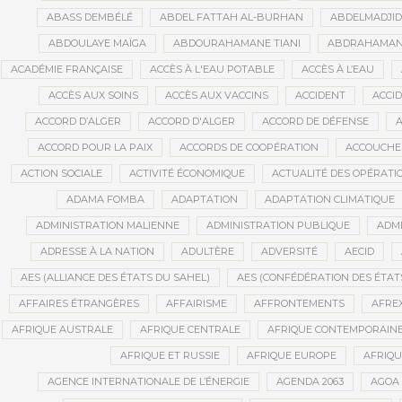
ABASS DEMBÉLÉ
ABDEL FATTAH AL-BURHAN
ABDELMADJI
ABDOULAYE MAÏGA
ABDOURAHAMANE TIANI
ABDRAHAMANE
ACADÉMIE FRANÇAISE
ACCÈS À L'EAU POTABLE
ACCÈS À L’EAU
ACCÈS AUX SOINS
ACCÈS AUX VACCINS
ACCIDENT
ACCI
ACCORD D’ALGER
ACCORD D'ALGER
ACCORD DE DÉFENSE
A
ACCORD POUR LA PAIX
ACCORDS DE COOPÉRATION
ACCOUCHE
ACTION SOCIALE
ACTIVITÉ ÉCONOMIQUE
ACTUALITÉ DES OPÉRATI
ADAMA FOMBA
ADAPTATION
ADAPTATION CLIMATIQUE
ADMINISTRATION MALIENNE
ADMINISTRATION PUBLIQUE
ADMI
ADRESSE À LA NATION
ADULTÈRE
ADVERSITÉ
AECID
AES (ALLIANCE DES ÉTATS DU SAHEL)
AES (CONFÉDÉRATION DES ÉTAT
AFFAIRES ÉTRANGÈRES
AFFAIRISME
AFFRONTEMENTS
AFRE
AFRIQUE AUSTRALE
AFRIQUE CENTRALE
AFRIQUE CONTEMPORAIN
AFRIQUE ET RUSSIE
AFRIQUE EUROPE
AFRIQ
AGENCE INTERNATIONALE DE L’ÉNERGIE
AGENDA 2063
AGOA