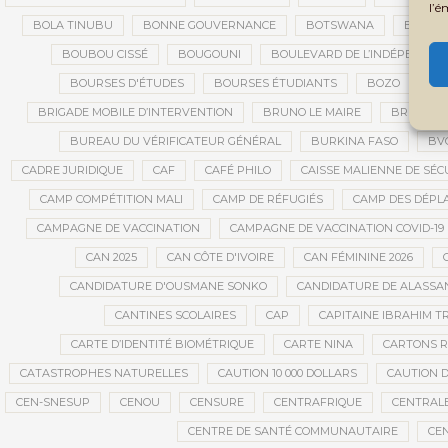
l’é
BOLA TINUBU
BONNE GOUVERNANCE
BOTSWANA
BOUARÉ
BOUBOU CISSÉ
BOUGOUNI
BOULEVARD DE L’INDÉPENDAN
BOURSES D'ÉTUDES
BOURSES ÉTUDIANTS
BOZO
BR
BRIGADE MOBILE D’INTERVENTION
BRUNO LE MAIRE
BRUXELL
BUREAU DU VÉRIFICATEUR GÉNÉRAL
BURKINA FASO
BV
CADRE JURIDIQUE
CAF
CAFÉ PHILO
CAISSE MALIENNE DE SÉC
CAMP COMPÉTITION MALI
CAMP DE RÉFUGIÉS
CAMP DES DÉPL
CAMPAGNE DE VACCINATION
CAMPAGNE DE VACCINATION COVID-19
CAN 2025
CAN CÔTE D'IVOIRE
CAN FÉMININE 2026
CANDIDATURE D'OUSMANE SONKO
CANDIDATURE DE ALASS
CANTINES SCOLAIRES
CAP
CAPITAINE IBRAHIM T
CARTE D’IDENTITÉ BIOMÉTRIQUE
CARTE NINA
CARTONS 
CATASTROPHES NATURELLES
CAUTION 10 000 DOLLARS
CAUTION D
CEN-SNESUP
CENOU
CENSURE
CENTRAFRIQUE
CENTRALE
CENTRE DE SANTÉ COMMUNAUTAIRE
CE