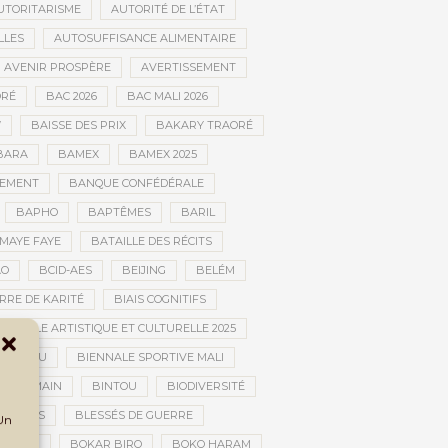
UTORITARISME
AUTORITÉ DE L’ÉTAT
LLES
AUTOSUFFISANCE ALIMENTAIRE
AVENIR PROSPÈRE
AVERTISSEMENT
RÉ
BAC 2026
BAC MALI 2026
W
BAISSE DES PRIX
BAKARY TRAORÉ
BARA
BAMEX
BAMEX 2025
PEMENT
BANQUE CONFÉDÉRALE
BAPHO
BAPTÊMES
BARIL
MAYE FAYE
BATAILLE DES RÉCITS
AO
BCID-AES
BEIJING
BELÉM
RRE DE KARITÉ
BIAIS COGNITIFS
IENNALE ARTISTIQUE ET CULTURELLE 2025
BOUCTOU
BIENNALE SPORTIVE MALI
AN HUMAIN
BINTOU
BIODIVERSITÉ
BLESSÉS
BLESSÉS DE GUERRE
 Un
GOLAN
BOKAR BIRO
BOKO HARAM