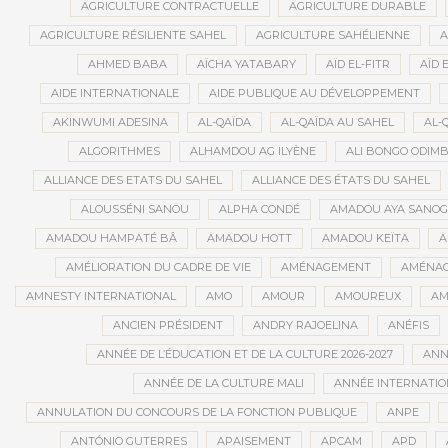
AGRICULTURE CONTRACTUELLE
AGRICULTURE DURABLE
AGRICULTURE RÉSILIENTE SAHEL
AGRICULTURE SAHÉLIENNE
A
AHMED BABA
AÏCHA YATABARY
AÏD EL-FITR
AÏD 
AIDE INTERNATIONALE
AIDE PUBLIQUE AU DÉVELOPPEMENT
AKINWUMI ADESINA
AL-QAÏDA
AL-QAÏDA AU SAHEL
AL-
ALGORITHMES
ALHAMDOU AG ILYÈNE
ALI BONGO ODIM
ALLIANCE DES ETATS DU SAHEL
ALLIANCE DES ÉTATS DU SAHEL
ALOUSSÉNI SANOU
ALPHA CONDÉ
AMADOU AYA SANO
AMADOU HAMPATÉ BÂ
AMADOU HOTT
AMADOU KEÏTA
A
AMÉLIORATION DU CADRE DE VIE
AMÉNAGEMENT
AMÉNAG
AMNESTY INTERNATIONAL
AMO
AMOUR
AMOUREUX
AM
ANCIEN PRÉSIDENT
ANDRY RAJOELINA
ANÉFIS
ANNÉE DE L’ÉDUCATION ET DE LA CULTURE 2026-2027
ANNÉ
ANNÉE DE LA CULTURE MALI
ANNÉE INTERNATION
ANNULATION DU CONCOURS DE LA FONCTION PUBLIQUE
ANPE
ANTÓNIO GUTERRES
APAISEMENT
APCAM
APD