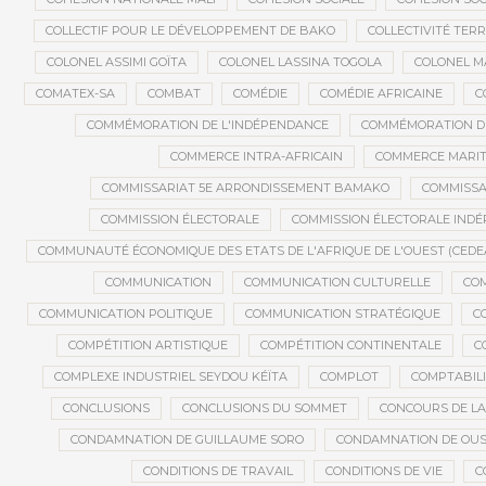
COLLECTIF POUR LE DÉVELOPPEMENT DE BAKO
COLLECTIVITÉ TERR
COLONEL ASSIMI GOÏTA
COLONEL LASSINA TOGOLA
COLONEL 
COMATEX-SA
COMBAT
COMÉDIE
COMÉDIE AFRICAINE
C
COMMÉMORATION DE L'INDÉPENDANCE
COMMÉMORATION DU
COMMERCE INTRA-AFRICAIN
COMMERCE MARIT
COMMISSARIAT 5E ARRONDISSEMENT BAMAKO
COMMISSA
COMMISSION ÉLECTORALE
COMMISSION ÉLECTORALE IND
COMMUNAUTÉ ÉCONOMIQUE DES ETATS DE L'AFRIQUE DE L'OUEST (CEDE
COMMUNICATION
COMMUNICATION CULTURELLE
COM
COMMUNICATION POLITIQUE
COMMUNICATION STRATÉGIQUE
C
COMPÉTITION ARTISTIQUE
COMPÉTITION CONTINENTALE
C
COMPLEXE INDUSTRIEL SEYDOU KÉÏTA
COMPLOT
COMPTABILI
CONCLUSIONS
CONCLUSIONS DU SOMMET
CONCOURS DE LA
CONDAMNATION DE GUILLAUME SORO
CONDAMNATION DE OU
CONDITIONS DE TRAVAIL
CONDITIONS DE VIE
C