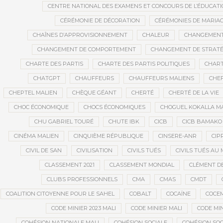
CENTRE NATIONAL DES EXAMENS ET CONCOURS DE L’ÉDUCATI
CÉRÉMONIE DE DÉCORATION
CÉRÉMONIES DE MARIA
CHAÎNES D’APPROVISIONNEMENT
CHALEUR
CHANGEMEN
CHANGEMENT DE COMPORTEMENT
CHANGEMENT DE STRATÉ
CHARTE DES PARTIS
CHARTE DES PARTIS POLITIQUES
CHART
CHATGPT
CHAUFFEURS
CHAUFFEURS MALIENS
CHEF
CHEPTEL MALIEN
CHÈQUE GÉANT
CHERTÉ
CHERTÉ DE LA VIE
CHOC ÉCONOMIQUE
CHOCS ÉCONOMIQUES
CHOGUEL KOKALLA M
CHU GABRIEL TOURÉ
CHUTE IBK
CICB
CICB BAMAKO
CINÉMA MALIEN
CINQUIÈME RÉPUBLIQUE
CINSERE-ANR
CIP
CIVIL DE SAN
CIVILISATION
CIVILS TUÉS
CIVILS TUÉS AU 
CLASSEMENT 2021
CLASSEMENT MONDIAL
CLÉMENT D
CLUBS PROFESSIONNELS
CMA
CMAS
CMDT
COALITION CITOYENNE POUR LE SAHEL
COBALT
COCAÏNE
COCE
CODE MINIER 2023 MALI
CODE MINIER MALI
CODE MIN
COHÉSION NATIONALE MALI
COHÉSION SOCIALE
COHÉSION SOC