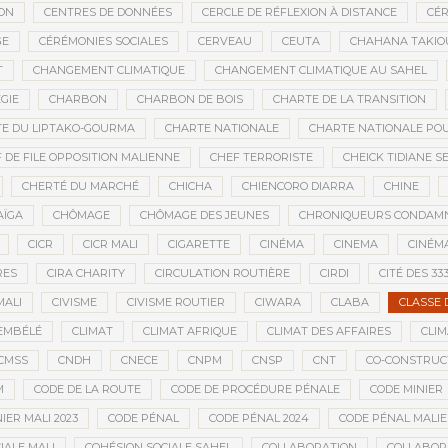
ON
CENTRES DE DONNÉES
CERCLE DE RÉFLEXION À DISTANCE
CÉR
GE
CÉRÉMONIES SOCIALES
CERVEAU
CEUTA
CHAHANA TAKIO
T
CHANGEMENT CLIMATIQUE
CHANGEMENT CLIMATIQUE AU SAHEL
GIE
CHARBON
CHARBON DE BOIS
CHARTE DE LA TRANSITION
E DU LIPTAKO-GOURMA
CHARTE NATIONALE
CHARTE NATIONALE POU
 DE FILE OPPOSITION MALIENNE
CHEF TERRORISTE
CHEICK TIDIANE S
CHERTÉ DU MARCHÉ
CHICHA
CHIENCORO DIARRA
CHINE
AÏGA
CHÔMAGE
CHÔMAGE DES JEUNES
CHRONIQUEURS CONDAM
CICR
CICR MALI
CIGARETTE
CINÉMA
CINEMA
CINÉMA
RES
CIRA CHARITY
CIRCULATION ROUTIÈRE
CIRDI
CITÉ DES 33
MALI
CIVISME
CIVISME ROUTIER
CIWARA
CLABA
CLASSE 
EMBÉLÉ
CLIMAT
CLIMAT AFRIQUE
CLIMAT DES AFFAIRES
CLIM
CMSS
CNDH
CNECE
CNPM
CNSP
CNT
CO-CONSTRUC
M
CODE DE LA ROUTE
CODE DE PROCÉDURE PÉNALE
CODE MINIER
IER MALI 2023
CODE PÉNAL
CODE PÉNAL 2024
CODE PÉNAL MALI
IALE MALI
COHÉSION SOCIALE SAHEL
COLLABORATION
COLLABOR