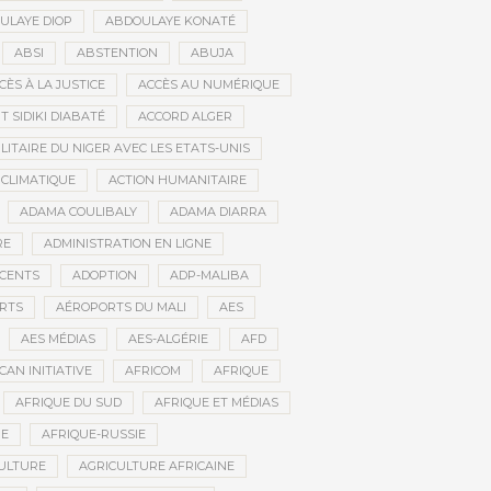
ULAYE DIOP
ABDOULAYE KONATÉ
ABSI
ABSTENTION
ABUJA
CÈS À LA JUSTICE
ACCÈS AU NUMÉRIQUE
 SIDIKI DIABATÉ
ACCORD ALGER
LITAIRE DU NIGER AVEC LES ETATS-UNIS
 CLIMATIQUE
ACTION HUMANITAIRE
ADAMA COULIBALY
ADAMA DIARRA
RE
ADMINISTRATION EN LIGNE
CENTS
ADOPTION
ADP-MALIBA
RTS
AÉROPORTS DU MALI
AES
AES MÉDIAS
AES-ALGÉRIE
AFD
CAN INITIATIVE
AFRICOM
AFRIQUE
AFRIQUE DU SUD
AFRIQUE ET MÉDIAS
NE
AFRIQUE-RUSSIE
ULTURE
AGRICULTURE AFRICAINE