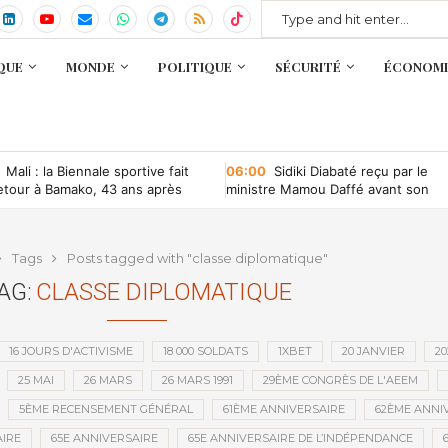
QUE
MONDE
POLITIQUE
SÉCURITÉ
ÉCONOMI
Mali : la Biennale sportive fait
06:00
Sidiki Diabaté reçu par le
etour à Bamako, 43 ans après
ministre Mamou Daffé avant son
retour à l’Accor Arena de Paris
Tags
Posts tagged with "classe diplomatique"
AG:
CLASSE DIPLOMATIQUE
16 JOURS D'ACTIVISME
18 000 SOLDATS
1XBET
20 JANVIER
20
25 MAI
26 MARS
26 MARS 1991
29ÈME CONGRÈS DE L'AEEM
5ÈME RECENSEMENT GÉNÉRAL
61ÈME ANNIVERSAIRE
62ÈME ANNI
IRE
65E ANNIVERSAIRE
65E ANNIVERSAIRE DE L’INDÉPENDANCE