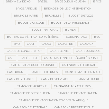
BRÉMA ELY DICKO
BRÉSIL
BRICE OLIGUI NGUEMA
BRICS
BRICS AFRIQUE
BRIGADE MOBILE D’INTERVENTION
BRUNO LE MAIRE
BRUXELLES
BUDGET 2027-2029
BUDGET AGRICOLE
BUDGET DE LA PRÉSIDENCE
BUDGET NATIONAL
BUMDA
BUREAU DU VÉRIFICATEUR GÉNÉRAL
BURKINA FASO
BVG
BYD
CAAT
CACAO
CADASTRE
CADEAUX
CADRE DE CONCERTATION
CADRE DE VIE
CADRE JURIDIQUE
CAF
CAFÉ PHILO
CAISSE MALIENNE DE SÉCURITÉ SOCIALE
CALENDRIER COUPE DU MONDE
CALENDRIER ÉLECTORAL
CAMEROUN
CAMIONS-CITERNES
CAMP COMPÉTITION MALI
CAMP DE RÉFUGIÉS
CAMP DES DÉPLACÉS
CAMP MILITAIRE
CAMPAGNE AGRICOLE
CAMPAGNE AGRICOLE 2025
CAMPAGNE DE DISTRIBUTION
CAMPAGNE DE VACCINATION
CAMPAGNE DE VACCINATION COVID-19 EN AFRIQUE
CAMPAGNE ÉLECTORALE
CAMPAGNE PRÉSIDENTIELLE