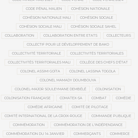
CODE PÉNAL MALIEN
COHÉSION NATIONALE
COHÉSION NATIONALE MALI
COHÉSION SOCIALE
COHÉSION SOCIALE MALI
COHÉSION SOCIALE SAHEL
COLLABORATION
COLLABORATION ENTRE ETATS
COLLECTEURS
COLLECTIF POUR LE DÉVELOPPEMENT DE BAKO
COLLECTIVITÉ TERRITORIALE
COLLECTIVITÉS TERRITORIALES
COLLECTIVITÉS TERRITORIALES MALI
COLLÈGE DES CHEFS D’ÉTAT
COLONEL ASSIMI GOÏTA
COLONEL LASSINA TOGOLA
COLONEL MAMADY DOUMBOUYA
COLONEL-MAJOR SOULEYMANE DEMBÉLÉ
COLONISATION
COLONISATION FRANÇAISE
COMATEX-SA
COMBAT
COMÉDIE
COMÉDIE AFRICAINE
COMITÉ DE PILOTAGE
COMITÉ INTERNATIONAL DE LA CROIX-ROUGE
COMMANDE PUBLIQUE
COMMÉMORATION
COMMÉMORATION DE L'INDÉPENDANCE
COMMÉMORATION DU 14 JANVIER
COMMERÇANTS
COMMERCE