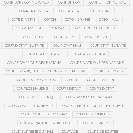
CORRIDORS COMMERCIAUX
CORRUPTION
CORRUPTION AU MALI
CORRUPTION MALI
COSTA RICA
CÔTE D’IVOIRE
CÔTE D'IVOIRE
COTON
COTON GRAINE
COTON MALI
COTON MALIEN
COTONOU
COUP D'ETAT AU NIGER
COUP D’ÉTAT
COUP D'ÉTAT
COUP D'ETAT
COUP D'ETAT MILITAIRE
COUP ETAT MALI
COUP ÉTAT MILITAIRE
COUP ETAT MILITAIRE
COUPE ASSIMI GOÏTA
COUPE D'AFRIQUE DES NATIONS
COUPE D’AFRIQUE DES NATIONS
COUPE D’AFRIQUE DES NATIONS FÉMININE 2026
COUPE DU MONDE
COUPE DU MONDE 2026
COUPLE
COUPLE MALIEN
COUPLES MALIENS
COUPS D’ÉTAT
COUPS D'ETAT
COUPURE ÉLECTRIQUE
COUR ASSISES DE BAMAKO
COUR CONSTITUTIONNELLE
COUR CONSTITUTIONNELLE DU MALI
COUR D’APPEL DE BAMAKO
COUR DES COMPTES
COUR PÉNALE INTERNATIONALE
COUR SUPRÊME
COUR SUPRÊME DU MALI
COURAGE
COURS DE SOUTIEN