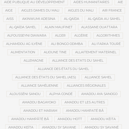
AIDE PUBLIQUE AU DÉVELOPPEMENT
AIDES HUMANITAIRES
AIE
AIGE
AIGLES DAMES DU MALI
AIGLES DU MALI
AIR FRANCE
AISS
AKINWUMI ADESINA
AL-QAÏDA
AL-QAÏDA AU SAHEL
AL-QAÏDA SAHEL
ALAIN MAUFINET
ALASSANE OUATTARA
ALFOUSSEYNI DIAWARA
ALGER
ALGÉRIE
ALGORITHMES
ALHAMDOU AG ILYÈNE
ALI BONGO ODIMBA
ALI FARKA TOURÉ
ALIMENTATION
ALIOUNE TINE
ALLAITEMENT MATERNEL
ALLEMAGNE
ALLIANCE DES ETATS DU SAHEL
ALLIANCE DES ÉTATS DU SAHEL
ALLIANCE DES ÉTATS DU SAHEL (AES)
ALLIANCE SAHEL
ALLIANCE SAHÉLIENNE
ALLIANCES RÉGIONALES
ALOUSSÉNI SANOU
ALPHA CONDÉ
AMADOU AYA SANOGO
AMADOU BAGAYOKO
AMADOU ET LES AUTRES
AMADOU ET MARIAM
AMADOU HAMPATÉ BÂ
AMADOU HAMPÂTÉ BÂ
AMADOU HOTT
AMADOU KÉITA
AMADOU KEÏTA
AMADOU SY SAVANE
AMADOU SY SAVANÉ