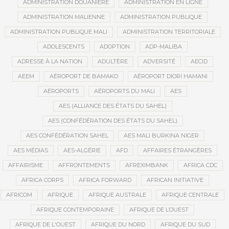
ADMINISTRATION DOUANIÈRE
ADMINISTRATION EN LIGNE
ADMINISTRATION MALIENNE
ADMINISTRATION PUBLIQUE
ADMINISTRATION PUBLIQUE MALI
ADMINISTRATION TERRITORIALE
ADOLESCENTS
ADOPTION
ADP-MALIBA
ADRESSE À LA NATION
ADULTÈRE
ADVERSITÉ
AECID
AEEM
AÉROPORT DE BAMAKO
AÉROPORT DIORI HAMANI
AÉROPORTS
AÉROPORTS DU MALI
AES
AES (ALLIANCE DES ÉTATS DU SAHEL)
AES (CONFÉDÉRATION DES ÉTATS DU SAHEL)
AES CONFÉDÉRATION SAHEL
AES MALI BURKINA NIGER
AES MÉDIAS
AES-ALGÉRIE
AFD
AFFAIRES ÉTRANGÈRES
AFFAIRISME
AFFRONTEMENTS
AFREXIMBANK
AFRICA CDC
AFRICA CORPS
AFRICA FORWARD
AFRICAN INITIATIVE
AFRICOM
AFRIQUE
AFRIQUE AUSTRALE
AFRIQUE CENTRALE
AFRIQUE CONTEMPORAINE
AFRIQUE DE L’OUEST
AFRIQUE DE L'OUEST
AFRIQUE DU NORD
AFRIQUE DU SUD