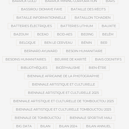
BARRICK GOLD
BARRICK MINING CORPORATION
BARS
BASSIROU DIOMAYE FAYE
BATAILLE DES RÉCITS
BATAILLE INFORMATIONNELLE
BATAILLON TCHADIEN
BATTERIES ÉLECTRIQUES
BATTERIES LITHIUM
BAUXITE
BAZOUM
BCEAO
BCID-AES
BEIJING
BELÉM
BELGIQUE
BEN LE CERVEAU
BÉNIN
BER
BERNARD AYLWARD
BESOIN HUMANITAIRE
BESOINS HUMANITAIRES
BEURRE DE KARITÉ
BIAIS COGNITIFS
BIBLIOTHÈQUES
BICÉPHALISME
BIEN-ÊTRE
BIENNALE AFRICAINE DE LA PHOTOGRAPHIE
BIENNALE ARTISTIQUE ET CULTURELLE
BIENNALE ARTISTIQUE ET CULTURELLE 2025
BIENNALE ARTISTIQUE ET CULTURELLE DE TOMBOUCTOU 2025
BIENNALE ARTISTIQUE ET CULTURELLE TOMBOUCTOU 2025
BIENNALE DE TOMBOUCTOU
BIENNALE SPORTIVE MALI
BIG DATA
BILAN
BILAN 2024
BILAN ANNUEL