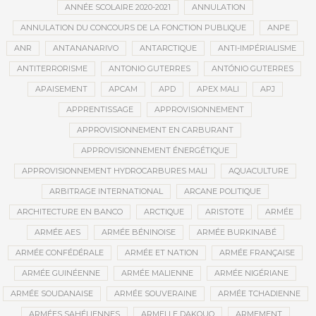
ANNÉE SCOLAIRE 2020-2021
ANNULATION
ANNULATION DU CONCOURS DE LA FONCTION PUBLIQUE
ANPE
ANR
ANTANANARIVO
ANTARCTIQUE
ANTI-IMPÉRIALISME
ANTITERRORISME
ANTONIO GUTERRES
ANTÓNIO GUTERRES
APAISEMENT
APCAM
APD
APEX MALI
APJ
APPRENTISSAGE
APPROVISIONNEMENT
APPROVISIONNEMENT EN CARBURANT
APPROVISIONNEMENT ÉNERGÉTIQUE
APPROVISIONNEMENT HYDROCARBURES MALI
AQUACULTURE
ARBITRAGE INTERNATIONAL
ARCANE POLITIQUE
ARCHITECTURE EN BANCO
ARCTIQUE
ARISTOTE
ARMÉE
ARMÉE AES
ARMÉE BÉNINOISE
ARMÉE BURKINABÉ
ARMÉE CONFÉDÉRALE
ARMÉE ET NATION
ARMÉE FRANÇAISE
ARMÉE GUINÉENNE
ARMÉE MALIENNE
ARMÉE NIGÉRIANE
ARMÉE SOUDANAISE
ARMÉE SOUVERAINE
ARMÉE TCHADIENNE
ARMÉES SAHÉLIENNES
ARMELLE DAKOUO
ARMEMENT