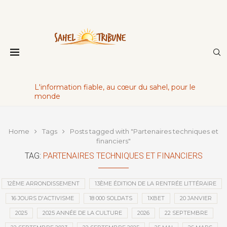
L'information fiable, au cœur du sahel, pour le
monde
Home
Tags
Posts tagged with "Partenaires techniques et
financiers"
TAG:
PARTENAIRES TECHNIQUES ET FINANCIERS
12ÈME ARRONDISSEMENT
13ÈME ÉDITION DE LA RENTRÉE LITTÉRAIRE
16 JOURS D'ACTIVISME
18 000 SOLDATS
1XBET
20 JANVIER
2025
2025 ANNÉE DE LA CULTURE
2026
22 SEPTEMBRE