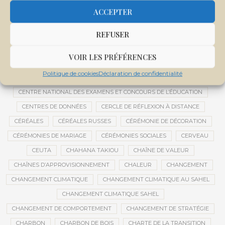
CENTRAFRIQUE
CENTRALE SOLAIRE
ACCEPTER
CENTRALE SOLAIRE DE SANANKOROBA
CENTRALES SOLAIRES
REFUSER
CENTRE D'INTELLIGENCE ARTIFICIELLE
CENTRE DE SANTÉ COMMUNAUTAIRE
CENTRE DU MALI
VOIR LES PRÉFÉRENCES
CENTRE INTERNATIONAL DE CONFÉRENCES DE BAMAKO
Politique de cookies
Déclaration de confidentialité
CENTRE MALI
CENTRE NATIONAL DES EXAMENS ET CONCOURS DE L’ÉDUCATION
CENTRES DE DONNÉES
CERCLE DE RÉFLEXION À DISTANCE
CÉRÉALES
CÉRÉALES RUSSES
CÉRÉMONIE DE DÉCORATION
CÉRÉMONIES DE MARIAGE
CÉRÉMONIES SOCIALES
CERVEAU
CEUTA
CHAHANA TAKIOU
CHAÎNE DE VALEUR
CHAÎNES D’APPROVISIONNEMENT
CHALEUR
CHANGEMENT
CHANGEMENT CLIMATIQUE
CHANGEMENT CLIMATIQUE AU SAHEL
CHANGEMENT CLIMATIQUE SAHEL
CHANGEMENT DE COMPORTEMENT
CHANGEMENT DE STRATÉGIE
CHARBON
CHARBON DE BOIS
CHARTE DE LA TRANSITION