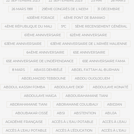
22 SEPTEMBRE 2023
22 SEPTEMBRE 2025
25 MAI
26 MARS
26 MARS 1991
29ÈME CONGRÈS DE L'AEEM
31 DÉCEMBRE
400ÈME FORAGE
4ÈME PONT DE BAMAKO
4ÈME RÉPUBLIQUE DU MALI
5°C
5ÈME RECENSEMENT GÉNÉRAL
61ÈME ANNIVERSAIRE
62ÈME ANNIVERSAIRE
63ÈME ANNIVERSAIRE
63ÈME ANNIVERSAIRE DE L'ARMÉE MALIENNE
64ÈME ANNIVERSAIRE
65E ANNIVERSAIRE
65E ANNIVERSAIRE DE L’INDÉPENDANCE
65E ANNIVERSAIRE FAMA
8 MARS
ABASS DEMBÉLÉ
ABDEL FATTAH AL-BURHAN
ABDELMADJID TEBBOUNE
ABDOU OUOLOGUEM
ABDOUL KASSIM FOMBA
ABDOULAYE DIOP
ABDOULAYE KONATÉ
ABDOULAYE MAÏGA
ABDOURAHAMANE TIANI
ABDRAHAMANE TIANI
ABDRAMANE COULIBALY
ABIDJAN
ABOUBAKAR CISSÉ
ABSI
ABSTENTION
ABUJA
ACADÉMIE FRANÇAISE
ACCÈS À L'EAU POTABLE
ACCÈS À L’EAU
ACCÈS À L’EAU POTABLE
ACCÈS À L’ÉDUCATION
ACCÈS À L'EAU