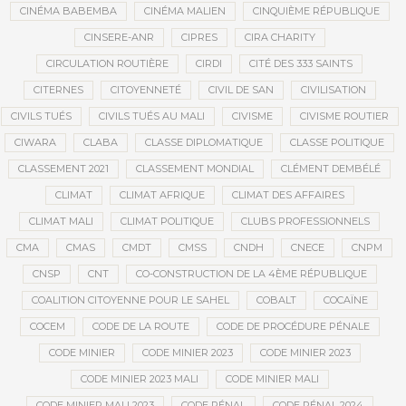
CINÉMA BABEMBA
CINÉMA MALIEN
CINQUIÈME RÉPUBLIQUE
CINSERE-ANR
CIPRES
CIRA CHARITY
CIRCULATION ROUTIÈRE
CIRDI
CITÉ DES 333 SAINTS
CITERNES
CITOYENNETÉ
CIVIL DE SAN
CIVILISATION
CIVILS TUÉS
CIVILS TUÉS AU MALI
CIVISME
CIVISME ROUTIER
CIWARA
CLABA
CLASSE DIPLOMATIQUE
CLASSE POLITIQUE
CLASSEMENT 2021
CLASSEMENT MONDIAL
CLÉMENT DEMBÉLÉ
CLIMAT
CLIMAT AFRIQUE
CLIMAT DES AFFAIRES
CLIMAT MALI
CLIMAT POLITIQUE
CLUBS PROFESSIONNELS
CMA
CMAS
CMDT
CMSS
CNDH
CNECE
CNPM
CNSP
CNT
CO-CONSTRUCTION DE LA 4ÈME RÉPUBLIQUE
COALITION CITOYENNE POUR LE SAHEL
COBALT
COCAÏNE
COCEM
CODE DE LA ROUTE
CODE DE PROCÉDURE PÉNALE
CODE MINIER
CODE MINIER 2023
CODE MINIER 2023
CODE MINIER 2023 MALI
CODE MINIER MALI
CODE MINIER MALI 2023
CODE PÉNAL
CODE PÉNAL 2024