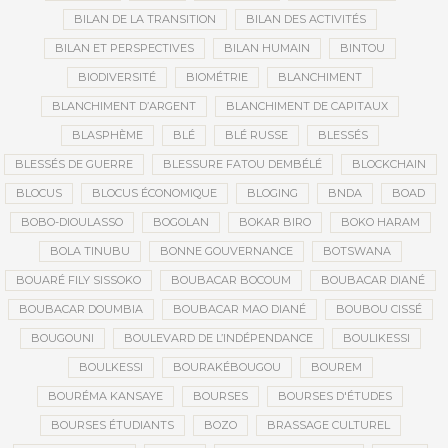
BILAN DE LA TRANSITION
BILAN DES ACTIVITÉS
BILAN ET PERSPECTIVES
BILAN HUMAIN
BINTOU
BIODIVERSITÉ
BIOMÉTRIE
BLANCHIMENT
BLANCHIMENT D’ARGENT
BLANCHIMENT DE CAPITAUX
BLASPHÈME
BLÉ
BLÉ RUSSE
BLESSÉS
BLESSÉS DE GUERRE
BLESSURE FATOU DEMBÉLÉ
BLOCKCHAIN
BLOCUS
BLOCUS ÉCONOMIQUE
BLOGING
BNDA
BOAD
BOBO-DIOULASSO
BOGOLAN
BOKAR BIRO
BOKO HARAM
BOLA TINUBU
BONNE GOUVERNANCE
BOTSWANA
BOUARÉ FILY SISSOKO
BOUBACAR BOCOUM
BOUBACAR DIANÉ
BOUBACAR DOUMBIA
BOUBACAR MAO DIANÉ
BOUBOU CISSÉ
BOUGOUNI
BOULEVARD DE L’INDÉPENDANCE
BOULIKESSI
BOULKESSI
BOURAKÉBOUGOU
BOUREM
BOURÉMA KANSAYE
BOURSES
BOURSES D'ÉTUDES
BOURSES ÉTUDIANTS
BOZO
BRASSAGE CULTUREL