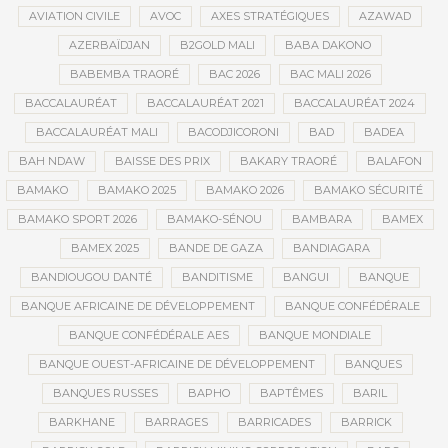
AVIATION CIVILE
AVOC
AXES STRATÉGIQUES
AZAWAD
AZERBAÏDJAN
B2GOLD MALI
BABA DAKONO
BABEMBA TRAORÉ
BAC 2026
BAC MALI 2026
BACCALAURÉAT
BACCALAURÉAT 2021
BACCALAURÉAT 2024
BACCALAURÉAT MALI
BACODJICORONI
BAD
BADEA
BAH NDAW
BAISSE DES PRIX
BAKARY TRAORÉ
BALAFON
BAMAKO
BAMAKO 2025
BAMAKO 2026
BAMAKO SÉCURITÉ
BAMAKO SPORT 2026
BAMAKO-SÉNOU
BAMBARA
BAMEX
BAMEX 2025
BANDE DE GAZA
BANDIAGARA
BANDIOUGOU DANTÉ
BANDITISME
BANGUI
BANQUE
BANQUE AFRICAINE DE DÉVELOPPEMENT
BANQUE CONFÉDÉRALE
BANQUE CONFÉDÉRALE AES
BANQUE MONDIALE
BANQUE OUEST-AFRICAINE DE DÉVELOPPEMENT
BANQUES
BANQUES RUSSES
BAPHO
BAPTÊMES
BARIL
BARKHANE
BARRAGES
BARRICADES
BARRICK