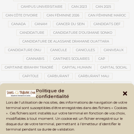
CAMPUS UNIVERSITAIRE
CAN 2023
CAN 2025
CAN CÔTE D'IVOIRE
CAN FÉMININE 2026
CAN FÉMININE MAROC
CANADA
CANAM
CANCER DU SEIN
CANDIDATS DEF
CANDIDATURE
CANDIDATURE D'OUSMANE SONKO
CANDIDATURE DE ALASSANE DRAMANE OUATTARA
CANDIDATURE ONU
CANICULE
CANICULES
CANIVEAUX
CANNABIS
CANTINES SCOLAIRES
CAP
CAPITAINE IBRAHIM TRAORÉ
CAPITAL HUMAIN
CAPITAL SOCIAL
CAPITOLE
CARBURANT
CARBURANT MALI
CARTE D’IDENTITÉ BIOMÉTRIQUE
CARTE NINA
CARTONS ROUGES
Politique de
CASABLANCA
CATASTROPHE
CATASTROPHE NATURELLE
confidentialité
CATASTROPHES CLIMATIQUES
CATASTROPHES NATURELLES
Lors de l’utilisation de nos sites, des informations de navigation de votre
terminal sont susceptibles d’être enregistrées dans des fichiers « Cookies
CAUTION 10 000 DOLLARS
CAUTION DE VISA
CDAT
CECOGEC
». Ces fichiers sont installés sur votre terminal en fonction de vos choix,
modifiables à tout moment. Un cookie est un fichier enregistré sur le
CÉDÉAO
CEDEAO
CEI
CÉLÉBRATION NATIONALE
CEMAC
disque dur de votre terminal, permettant à l’émetteur d’identifier le
CEMAPI
CEN-SNESUP
CENOU
CENSURE
terminal pendant sa durée de validation.