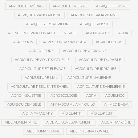
AFRIQUE ET MÉDIAS
AFRIQUE ET RUSSIE
AFRIQUE EUROPE
AFRIQUE FRANCOPHONE
AFRIQUE SUBSAHARIENNE
AFRIQUE SUBSAHRIENNE
AFRIQUE-RUSSIE
AGENCE INTERNATIONALE DE L’ÉNERGIE
AGENDA 2063
AGOA
AGRESSION
AGRESSION ASSIMI GOITA
AGRICULTEURS
AGRICULTURE
AGRICULTURE AFRICAINE
AGRICULTURE CONTRACTUELLE
AGRICULTURE DURABLE
AGRICULTURE ET ÉLEVAGE
AGRICULTURE IRRIGUÉE
AGRICULTURE MALI
AGRICULTURE MALIENNE
AGRICULTURE RÉSILIENTE SAHEL
AGRICULTURE SAHÉLIENNE
AGRO-INDUSTRIE
AGROÉCOLOGIE
AGRV
AGUELHOC
AGUIBOU DEMBÉLÉ
AHMADOU AL AMINOU LÔ
AHMED BABA
AÏCHA YATABARY
AÏD EL-FITR
AÏD EL-KÉBIR
AIDE ALIMENTAIRE
AIDE AU DÉVELOPPEMENT
AIDE FINANCIÈRE
AIDE HUMANITAIRE
AIDE INTERNATIONALE