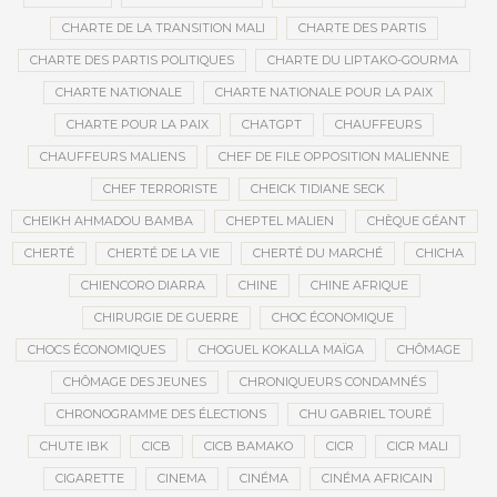
CHARTE DE LA TRANSITION MALI
CHARTE DES PARTIS
CHARTE DES PARTIS POLITIQUES
CHARTE DU LIPTAKO-GOURMA
CHARTE NATIONALE
CHARTE NATIONALE POUR LA PAIX
CHARTE POUR LA PAIX
CHATGPT
CHAUFFEURS
CHAUFFEURS MALIENS
CHEF DE FILE OPPOSITION MALIENNE
CHEF TERRORISTE
CHEICK TIDIANE SECK
CHEIKH AHMADOU BAMBA
CHEPTEL MALIEN
CHÈQUE GÉANT
CHERTÉ
CHERTÉ DE LA VIE
CHERTÉ DU MARCHÉ
CHICHA
CHIENCORO DIARRA
CHINE
CHINE AFRIQUE
CHIRURGIE DE GUERRE
CHOC ÉCONOMIQUE
CHOCS ÉCONOMIQUES
CHOGUEL KOKALLA MAÏGA
CHÔMAGE
CHÔMAGE DES JEUNES
CHRONIQUEURS CONDAMNÉS
CHRONOGRAMME DES ÉLECTIONS
CHU GABRIEL TOURÉ
CHUTE IBK
CICB
CICB BAMAKO
CICR
CICR MALI
CIGARETTE
CINEMA
CINÉMA
CINÉMA AFRICAIN