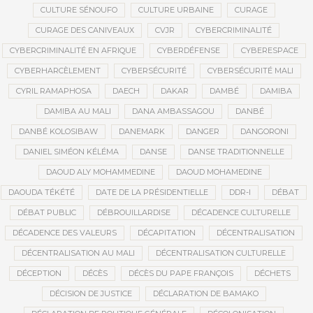
CULTURE SÉNOUFO
CULTURE URBAINE
CURAGE
CURAGE DES CANIVEAUX
CVJR
CYBERCRIMINALITÉ
CYBERCRIMINALITÉ EN AFRIQUE
CYBERDÉFENSE
CYBERESPACE
CYBERHARCÈLEMENT
CYBERSÉCURITÉ
CYBERSÉCURITÉ MALI
CYRIL RAMAPHOSA
DAECH
DAKAR
DAMBÉ
DAMIBA
DAMIBA AU MALI
DANA AMBASSAGOU
DANBÉ
DANBÉ KOLOSIBAW
DANEMARK
DANGER
DANGORONI
DANIEL SIMÉON KÉLÉMA
DANSE
DANSE TRADITIONNELLE
DAOUD ALY MOHAMMEDINE
DAOUD MOHAMEDINE
DAOUDA TÉKÉTÉ
DATE DE LA PRÉSIDENTIELLE
DDR-I
DÉBAT
DÉBAT PUBLIC
DÉBROUILLARDISE
DÉCADENCE CULTURELLE
DÉCADENCE DES VALEURS
DÉCAPITATION
DÉCENTRALISATION
DÉCENTRALISATION AU MALI
DÉCENTRALISATION CULTURELLE
DÉCEPTION
DÉCÈS
DÉCÈS DU PAPE FRANÇOIS
DÉCHETS
DÉCISION DE JUSTICE
DÉCLARATION DE BAMAKO