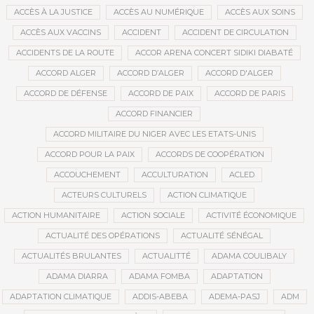
ACCÈS À LA JUSTICE
ACCÈS AU NUMÉRIQUE
ACCÈS AUX SOINS
ACCÈS AUX VACCINS
ACCIDENT
ACCIDENT DE CIRCULATION
ACCIDENTS DE LA ROUTE
ACCOR ARENA CONCERT SIDIKI DIABATÉ
ACCORD ALGER
ACCORD D’ALGER
ACCORD D'ALGER
ACCORD DE DÉFENSE
ACCORD DE PAIX
ACCORD DE PARIS
ACCORD FINANCIER
ACCORD MILITAIRE DU NIGER AVEC LES ETATS-UNIS
ACCORD POUR LA PAIX
ACCORDS DE COOPÉRATION
ACCOUCHEMENT
ACCULTURATION
ACLED
ACTEURS CULTURELS
ACTION CLIMATIQUE
ACTION HUMANITAIRE
ACTION SOCIALE
ACTIVITÉ ÉCONOMIQUE
ACTUALITÉ DES OPÉRATIONS
ACTUALITÉ SÉNÉGAL
ACTUALITÉS BRULANTES
ACTUALITTÉ
ADAMA COULIBALY
ADAMA DIARRA
ADAMA FOMBA
ADAPTATION
ADAPTATION CLIMATIQUE
ADDIS-ABEBA
ADEMA-PASJ
ADM