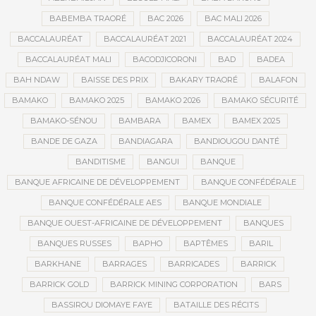
BABEMBA TRAORÉ
BAC 2026
BAC MALI 2026
BACCALAURÉAT
BACCALAURÉAT 2021
BACCALAURÉAT 2024
BACCALAURÉAT MALI
BACODJICORONI
BAD
BADEA
BAH NDAW
BAISSE DES PRIX
BAKARY TRAORÉ
BALAFON
BAMAKO
BAMAKO 2025
BAMAKO 2026
BAMAKO SÉCURITÉ
BAMAKO-SÉNOU
BAMBARA
BAMEX
BAMEX 2025
BANDE DE GAZA
BANDIAGARA
BANDIOUGOU DANTÉ
BANDITISME
BANGUI
BANQUE
BANQUE AFRICAINE DE DÉVELOPPEMENT
BANQUE CONFÉDÉRALE
BANQUE CONFÉDÉRALE AES
BANQUE MONDIALE
BANQUE OUEST-AFRICAINE DE DÉVELOPPEMENT
BANQUES
BANQUES RUSSES
BAPHO
BAPTÊMES
BARIL
BARKHANE
BARRAGES
BARRICADES
BARRICK
BARRICK GOLD
BARRICK MINING CORPORATION
BARS
BASSIROU DIOMAYE FAYE
BATAILLE DES RÉCITS