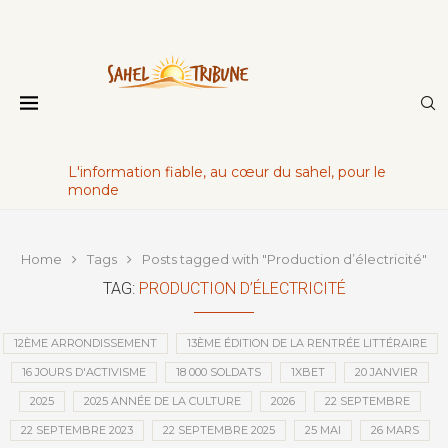
L'information fiable, au cœur du sahel, pour le
monde
Home
Tags
Posts tagged with "Production d’électricité"
TAG:
PRODUCTION D’ÉLECTRICITÉ
12ÈME ARRONDISSEMENT
13ÈME ÉDITION DE LA RENTRÉE LITTÉRAIRE
16 JOURS D'ACTIVISME
18 000 SOLDATS
1XBET
20 JANVIER
2025
2025 ANNÉE DE LA CULTURE
2026
22 SEPTEMBRE
22 SEPTEMBRE 2023
22 SEPTEMBRE 2025
25 MAI
26 MARS