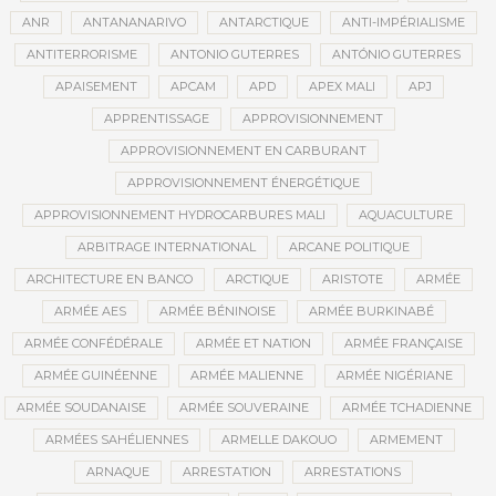
ANR
ANTANANARIVO
ANTARCTIQUE
ANTI-IMPÉRIALISME
ANTITERRORISME
ANTONIO GUTERRES
ANTÓNIO GUTERRES
APAISEMENT
APCAM
APD
APEX MALI
APJ
APPRENTISSAGE
APPROVISIONNEMENT
APPROVISIONNEMENT EN CARBURANT
APPROVISIONNEMENT ÉNERGÉTIQUE
APPROVISIONNEMENT HYDROCARBURES MALI
AQUACULTURE
ARBITRAGE INTERNATIONAL
ARCANE POLITIQUE
ARCHITECTURE EN BANCO
ARCTIQUE
ARISTOTE
ARMÉE
ARMÉE AES
ARMÉE BÉNINOISE
ARMÉE BURKINABÉ
ARMÉE CONFÉDÉRALE
ARMÉE ET NATION
ARMÉE FRANÇAISE
ARMÉE GUINÉENNE
ARMÉE MALIENNE
ARMÉE NIGÉRIANE
ARMÉE SOUDANAISE
ARMÉE SOUVERAINE
ARMÉE TCHADIENNE
ARMÉES SAHÉLIENNES
ARMELLE DAKOUO
ARMEMENT
ARNAQUE
ARRESTATION
ARRESTATIONS