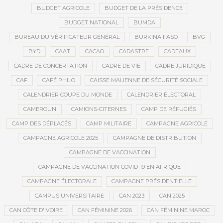
BUDGET AGRICOLE
BUDGET DE LA PRÉSIDENCE
BUDGET NATIONAL
BUMDA
BUREAU DU VÉRIFICATEUR GÉNÉRAL
BURKINA FASO
BVG
BYD
CAAT
CACAO
CADASTRE
CADEAUX
CADRE DE CONCERTATION
CADRE DE VIE
CADRE JURIDIQUE
CAF
CAFÉ PHILO
CAISSE MALIENNE DE SÉCURITÉ SOCIALE
CALENDRIER COUPE DU MONDE
CALENDRIER ÉLECTORAL
CAMEROUN
CAMIONS-CITERNES
CAMP DE RÉFUGIÉS
CAMP DES DÉPLACÉS
CAMP MILITAIRE
CAMPAGNE AGRICOLE
CAMPAGNE AGRICOLE 2025
CAMPAGNE DE DISTRIBUTION
CAMPAGNE DE VACCINATION
CAMPAGNE DE VACCINATION COVID-19 EN AFRIQUE
CAMPAGNE ÉLECTORALE
CAMPAGNE PRÉSIDENTIELLE
CAMPUS UNIVERSITAIRE
CAN 2023
CAN 2025
CAN CÔTE D'IVOIRE
CAN FÉMININE 2026
CAN FÉMININE MAROC