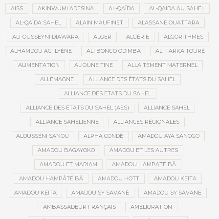
AISS
AKINWUMI ADESINA
AL-QAÏDA
AL-QAÏDA AU SAHEL
AL-QAÏDA SAHEL
ALAIN MAUFINET
ALASSANE OUATTARA
ALFOUSSEYNI DIAWARA
ALGER
ALGÉRIE
ALGORITHMES
ALHAMDOU AG ILYÈNE
ALI BONGO ODIMBA
ALI FARKA TOURÉ
ALIMENTATION
ALIOUNE TINE
ALLAITEMENT MATERNEL
ALLEMAGNE
ALLIANCE DES ÉTATS DU SAHEL
ALLIANCE DES ETATS DU SAHEL
ALLIANCE DES ÉTATS DU SAHEL (AES)
ALLIANCE SAHEL
ALLIANCE SAHÉLIENNE
ALLIANCES RÉGIONALES
ALOUSSÉNI SANOU
ALPHA CONDÉ
AMADOU AYA SANOGO
AMADOU BAGAYOKO
AMADOU ET LES AUTRES
AMADOU ET MARIAM
AMADOU HAMPATÉ BÂ
AMADOU HAMPÂTÉ BÂ
AMADOU HOTT
AMADOU KEÏTA
AMADOU KÉITA
AMADOU SY SAVANÉ
AMADOU SY SAVANE
AMBASSADEUR FRANÇAIS
AMÉLIORATION