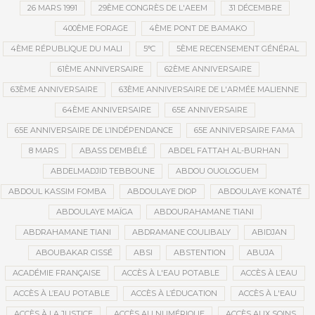
26 MARS 1991
29ÈME CONGRÈS DE L'AEEM
31 DÉCEMBRE
400ÈME FORAGE
4ÈME PONT DE BAMAKO
4ÈME RÉPUBLIQUE DU MALI
5°C
5ÈME RECENSEMENT GÉNÉRAL
61ÈME ANNIVERSAIRE
62ÈME ANNIVERSAIRE
63ÈME ANNIVERSAIRE
63ÈME ANNIVERSAIRE DE L'ARMÉE MALIENNE
64ÈME ANNIVERSAIRE
65E ANNIVERSAIRE
65E ANNIVERSAIRE DE L’INDÉPENDANCE
65E ANNIVERSAIRE FAMA
8 MARS
ABASS DEMBÉLÉ
ABDEL FATTAH AL-BURHAN
ABDELMADJID TEBBOUNE
ABDOU OUOLOGUEM
ABDOUL KASSIM FOMBA
ABDOULAYE DIOP
ABDOULAYE KONATÉ
ABDOULAYE MAÏGA
ABDOURAHAMANE TIANI
ABDRAHAMANE TIANI
ABDRAMANE COULIBALY
ABIDJAN
ABOUBAKAR CISSÉ
ABSI
ABSTENTION
ABUJA
ACADÉMIE FRANÇAISE
ACCÈS À L'EAU POTABLE
ACCÈS À L’EAU
ACCÈS À L’EAU POTABLE
ACCÈS À L’ÉDUCATION
ACCÈS À L'EAU
ACCÈS À LA JUSTICE
ACCÈS AU NUMÉRIQUE
ACCÈS AUX SOINS