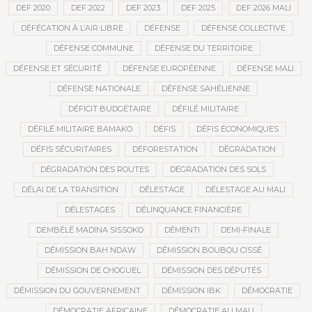
DEF 2020
DEF 2022
DEF 2023
DEF 2025
DEF 2026 MALI
DÉFÉCATION À L’AIR LIBRE
DÉFENSE
DÉFENSE COLLECTIVE
DÉFENSE COMMUNE
DÉFENSE DU TERRITOIRE
DÉFENSE ET SÉCURITÉ
DÉFENSE EUROPÉENNE
DÉFENSE MALI
DÉFENSE NATIONALE
DÉFENSE SAHÉLIENNE
DÉFICIT BUDGÉTAIRE
DÉFILÉ MILITAIRE
DÉFILÉ MILITAIRE BAMAKO
DÉFIS
DÉFIS ÉCONOMIQUES
DÉFIS SÉCURITAIRES
DÉFORESTATION
DÉGRADATION
DÉGRADATION DES ROUTES
DÉGRADATION DES SOLS
DÉLAI DE LA TRANSITION
DÉLESTAGE
DÉLESTAGE AU MALI
DÉLESTAGES
DÉLINQUANCE FINANCIÈRE
DEMBÉLÉ MADINA SISSOKO
DÉMENTI
DEMI-FINALE
DÉMISSION BAH NDAW
DÉMISSION BOUBOU CISSÉ
DÉMISSION DE CHOGUEL
DÉMISSION DES DÉPUTÉS
DÉMISSION DU GOUVERNEMENT
DÉMISSION IBK
DÉMOCRATIE
DÉMOCRATIE AFRICAINE
DÉMOCRATIE AU MALI