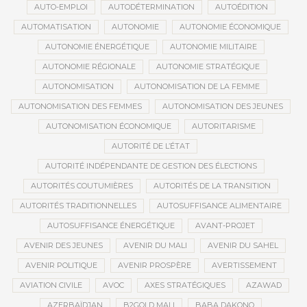
AUTO-EMPLOI
AUTODÉTERMINATION
AUTOÉDITION
AUTOMATISATION
AUTONOMIE
AUTONOMIE ÉCONOMIQUE
AUTONOMIE ÉNERGÉTIQUE
AUTONOMIE MILITAIRE
AUTONOMIE RÉGIONALE
AUTONOMIE STRATÉGIQUE
AUTONOMISATION
AUTONOMISATION DE LA FEMME
AUTONOMISATION DES FEMMES
AUTONOMISATION DES JEUNES
AUTONOMISATION ÉCONOMIQUE
AUTORITARISME
AUTORITÉ DE L’ÉTAT
AUTORITÉ INDÉPENDANTE DE GESTION DES ÉLECTIONS
AUTORITÉS COUTUMIÈRES
AUTORITÉS DE LA TRANSITION
AUTORITÉS TRADITIONNELLES
AUTOSUFFISANCE ALIMENTAIRE
AUTOSUFFISANCE ÉNERGÉTIQUE
AVANT-PROJET
AVENIR DES JEUNES
AVENIR DU MALI
AVENIR DU SAHEL
AVENIR POLITIQUE
AVENIR PROSPÈRE
AVERTISSEMENT
AVIATION CIVILE
AVOC
AXES STRATÉGIQUES
AZAWAD
AZERBAÏDJAN
B2GOLD MALI
BABA DAKONO