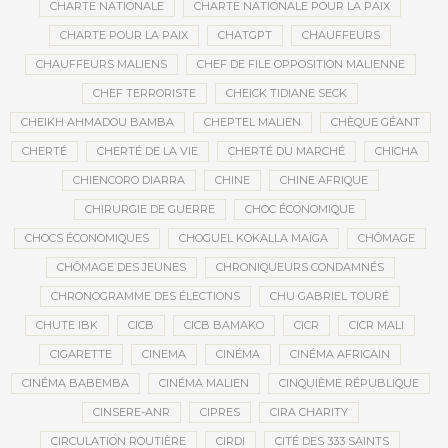
CHARTE NATIONALE
CHARTE NATIONALE POUR LA PAIX
CHARTE POUR LA PAIX
CHATGPT
CHAUFFEURS
CHAUFFEURS MALIENS
CHEF DE FILE OPPOSITION MALIENNE
CHEF TERRORISTE
CHEICK TIDIANE SECK
CHEIKH AHMADOU BAMBA
CHEPTEL MALIEN
CHÈQUE GÉANT
CHERTÉ
CHERTÉ DE LA VIE
CHERTÉ DU MARCHÉ
CHICHA
CHIENCORO DIARRA
CHINE
CHINE AFRIQUE
CHIRURGIE DE GUERRE
CHOC ÉCONOMIQUE
CHOCS ÉCONOMIQUES
CHOGUEL KOKALLA MAÏGA
CHÔMAGE
CHÔMAGE DES JEUNES
CHRONIQUEURS CONDAMNÉS
CHRONOGRAMME DES ÉLECTIONS
CHU GABRIEL TOURÉ
CHUTE IBK
CICB
CICB BAMAKO
CICR
CICR MALI
CIGARETTE
CINEMA
CINÉMA
CINÉMA AFRICAIN
CINÉMA BABEMBA
CINÉMA MALIEN
CINQUIÈME RÉPUBLIQUE
CINSERE-ANR
CIPRES
CIRA CHARITY
CIRCULATION ROUTIÈRE
CIRDI
CITÉ DES 333 SAINTS