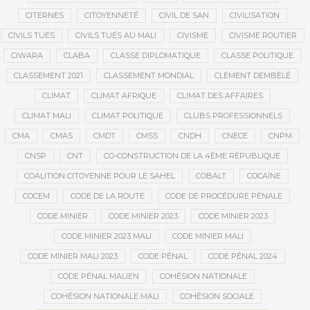
CITERNES
CITOYENNETÉ
CIVIL DE SAN
CIVILISATION
CIVILS TUÉS
CIVILS TUÉS AU MALI
CIVISME
CIVISME ROUTIER
CIWARA
CLABA
CLASSE DIPLOMATIQUE
CLASSE POLITIQUE
CLASSEMENT 2021
CLASSEMENT MONDIAL
CLÉMENT DEMBÉLÉ
CLIMAT
CLIMAT AFRIQUE
CLIMAT DES AFFAIRES
CLIMAT MALI
CLIMAT POLITIQUE
CLUBS PROFESSIONNELS
CMA
CMAS
CMDT
CMSS
CNDH
CNECE
CNPM
CNSP
CNT
CO-CONSTRUCTION DE LA 4ÈME RÉPUBLIQUE
COALITION CITOYENNE POUR LE SAHEL
COBALT
COCAÏNE
COCEM
CODE DE LA ROUTE
CODE DE PROCÉDURE PÉNALE
CODE MINIER
CODE MINIER 2023
CODE MINIER 2023
CODE MINIER 2023 MALI
CODE MINIER MALI
CODE MINIER MALI 2023
CODE PÉNAL
CODE PÉNAL 2024
CODE PÉNAL MALIEN
COHÉSION NATIONALE
COHÉSION NATIONALE MALI
COHÉSION SOCIALE