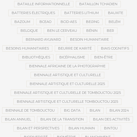
BATAILLE INFORMATIONNELLE
BATAILLON TCHADIEN
BATTERIES ÉLECTRIQUES
BATTERIES LITHIUM
BAUXITE
BAZOUM
BCEAO
BCID-AES
BEIJING
BELÉM
BELGIQUE
BEN LE CERVEAU
BÉNIN
BER
BERNARD AYLWARD
BESOIN HUMANITAIRE
BESOINS HUMANITAIRES
BEURRE DE KARITÉ
BIAIS COGNITIFS
BIBLIOTHÈQUES
BICÉPHALISME
BIEN-ÊTRE
BIENNALE AFRICAINE DE LA PHOTOGRAPHIE
BIENNALE ARTISTIQUE ET CULTURELLE
BIENNALE ARTISTIQUE ET CULTURELLE 2025
BIENNALE ARTISTIQUE ET CULTURELLE DE TOMBOUCTOU 2025
BIENNALE ARTISTIQUE ET CULTURELLE TOMBOUCTOU 2025
BIENNALE DE TOMBOUCTOU
BIG DATA
BILAN
BILAN 2024
BILAN ANNUEL
BILAN DE LA TRANSITION
BILAN DES ACTIVITÉS
BILAN ET PERSPECTIVES
BILAN HUMAIN
BINTOU