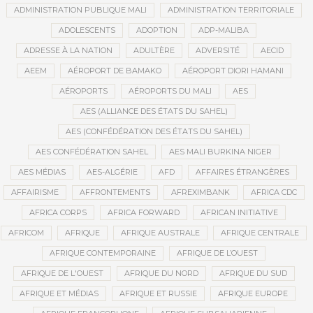
ADMINISTRATION PUBLIQUE MALI
ADMINISTRATION TERRITORIALE
ADOLESCENTS
ADOPTION
ADP-MALIBA
ADRESSE À LA NATION
ADULTÈRE
ADVERSITÉ
AECID
AEEM
AÉROPORT DE BAMAKO
AÉROPORT DIORI HAMANI
AÉROPORTS
AÉROPORTS DU MALI
AES
AES (ALLIANCE DES ÉTATS DU SAHEL)
AES (CONFÉDÉRATION DES ÉTATS DU SAHEL)
AES CONFÉDÉRATION SAHEL
AES MALI BURKINA NIGER
AES MÉDIAS
AES-ALGÉRIE
AFD
AFFAIRES ÉTRANGÈRES
AFFAIRISME
AFFRONTEMENTS
AFREXIMBANK
AFRICA CDC
AFRICA CORPS
AFRICA FORWARD
AFRICAN INITIATIVE
AFRICOM
AFRIQUE
AFRIQUE AUSTRALE
AFRIQUE CENTRALE
AFRIQUE CONTEMPORAINE
AFRIQUE DE L’OUEST
AFRIQUE DE L'OUEST
AFRIQUE DU NORD
AFRIQUE DU SUD
AFRIQUE ET MÉDIAS
AFRIQUE ET RUSSIE
AFRIQUE EUROPE