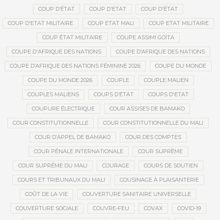
COUP D’ÉTAT
COUP D'ETAT
COUP D'ÉTAT
COUP D'ETAT MILITAIRE
COUP ETAT MALI
COUP ETAT MILITAIRE
COUP ÉTAT MILITAIRE
COUPE ASSIMI GOÏTA
COUPE D'AFRIQUE DES NATIONS
COUPE D’AFRIQUE DES NATIONS
COUPE D’AFRIQUE DES NATIONS FÉMININE 2026
COUPE DU MONDE
COUPE DU MONDE 2026
COUPLE
COUPLE MALIEN
COUPLES MALIENS
COUPS D’ÉTAT
COUPS D'ETAT
COUPURE ÉLECTRIQUE
COUR ASSISES DE BAMAKO
COUR CONSTITUTIONNELLE
COUR CONSTITUTIONNELLE DU MALI
COUR D’APPEL DE BAMAKO
COUR DES COMPTES
COUR PÉNALE INTERNATIONALE
COUR SUPRÊME
COUR SUPRÊME DU MALI
COURAGE
COURS DE SOUTIEN
COURS ET TRIBUNAUX DU MALI
COUSINAGE À PLAISANTERIE
COÛT DE LA VIE
COUVERTURE SANITAIRE UNIVERSELLE
COUVERTURE SOCIALE
COUVRE-FEU
COVAX
COVID-19