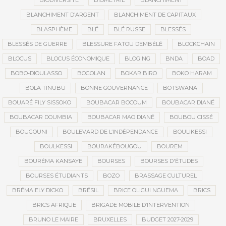
BIODIVERSITÉ
BIOMÉTRIE
BLANCHIMENT
BLANCHIMENT D’ARGENT
BLANCHIMENT DE CAPITAUX
BLASPHÈME
BLÉ
BLÉ RUSSE
BLESSÉS
BLESSÉS DE GUERRE
BLESSURE FATOU DEMBÉLÉ
BLOCKCHAIN
BLOCUS
BLOCUS ÉCONOMIQUE
BLOGING
BNDA
BOAD
BOBO-DIOULASSO
BOGOLAN
BOKAR BIRO
BOKO HARAM
BOLA TINUBU
BONNE GOUVERNANCE
BOTSWANA
BOUARÉ FILY SISSOKO
BOUBACAR BOCOUM
BOUBACAR DIANÉ
BOUBACAR DOUMBIA
BOUBACAR MAO DIANÉ
BOUBOU CISSÉ
BOUGOUNI
BOULEVARD DE L’INDÉPENDANCE
BOULIKESSI
BOULKESSI
BOURAKÉBOUGOU
BOUREM
BOURÉMA KANSAYE
BOURSES
BOURSES D'ÉTUDES
BOURSES ÉTUDIANTS
BOZO
BRASSAGE CULTUREL
BRÉMA ELY DICKO
BRÉSIL
BRICE OLIGUI NGUEMA
BRICS
BRICS AFRIQUE
BRIGADE MOBILE D’INTERVENTION
BRUNO LE MAIRE
BRUXELLES
BUDGET 2027-2029