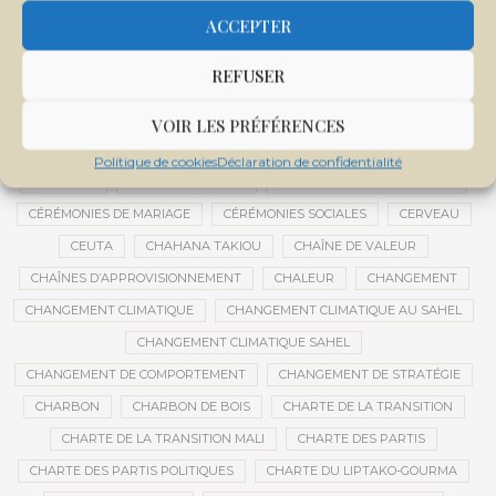
CENTRE DE SANTÉ COMMUNAUTAIRE
CENTRE DU MALI
ACCEPTER
CENTRE INTERNATIONAL DE CONFÉRENCES DE BAMAKO
REFUSER
CENTRE MALI
CENTRE NATIONAL DES EXAMENS ET CONCOURS DE L’ÉDUCATION
VOIR LES PRÉFÉRENCES
CENTRES DE DONNÉES
CERCLE DE RÉFLEXION À DISTANCE
Politique de cookies
Déclaration de confidentialité
CÉRÉALES
CÉRÉALES RUSSES
CÉRÉMONIE DE DÉCORATION
CÉRÉMONIES DE MARIAGE
CÉRÉMONIES SOCIALES
CERVEAU
CEUTA
CHAHANA TAKIOU
CHAÎNE DE VALEUR
CHAÎNES D’APPROVISIONNEMENT
CHALEUR
CHANGEMENT
CHANGEMENT CLIMATIQUE
CHANGEMENT CLIMATIQUE AU SAHEL
CHANGEMENT CLIMATIQUE SAHEL
CHANGEMENT DE COMPORTEMENT
CHANGEMENT DE STRATÉGIE
CHARBON
CHARBON DE BOIS
CHARTE DE LA TRANSITION
CHARTE DE LA TRANSITION MALI
CHARTE DES PARTIS
CHARTE DES PARTIS POLITIQUES
CHARTE DU LIPTAKO-GOURMA