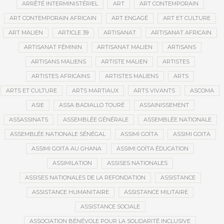
ARRÊTÉ INTERMINISTÉRIEL
ART
ART CONTEMPORAIN
ART CONTEMPORAIN AFRICAIN
ART ENGAGÉ
ART ET CULTURE
ART MALIEN
ARTICLE 39
ARTISANAT
ARTISANAT AFRICAIN
ARTISANAT FÉMININ
ARTISANAT MALIEN
ARTISANS
ARTISANS MALIENS
ARTISTE MALIEN
ARTISTES
ARTISTES AFRICAINS
ARTISTES MALIENS
ARTS
ARTS ET CULTURE
ARTS MARTIAUX
ARTS VIVANTS
ASCOMA
ASIE
ASSA BADIALLO TOURÉ
ASSAINISSEMENT
ASSASSINATS
ASSEMBLÉE GÉNÉRALE
ASSEMBLÉE NATIONALE
ASSEMBLÉE NATIONALE SÉNÉGAL
ASSIMI GOÏTA
ASSIMI GOITA
ASSIMI GOITA AU GHANA
ASSIMI GOÏTA ÉDUCATION
ASSIMILATION
ASSISES NATIONALES
ASSISES NATIONALES DE LA REFONDATION
ASSISTANCE
ASSISTANCE HUMANITAIRE
ASSISTANCE MILITAIRE
ASSISTANCE SOCIALE
ASSOCIATION BÉNÉVOLE POUR LA SOLIDARITÉ INCLUSIVE