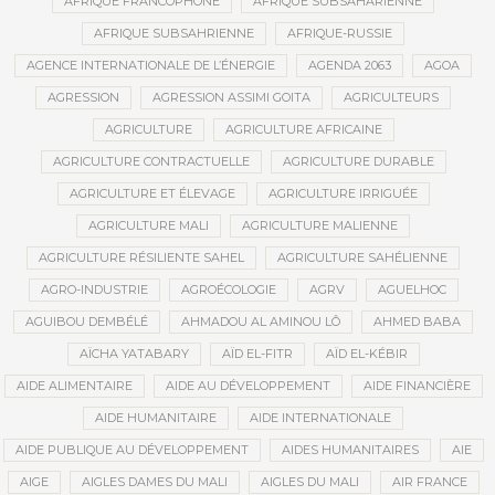
AFRIQUE FRANCOPHONE
AFRIQUE SUBSAHARIENNE
AFRIQUE SUBSAHRIENNE
AFRIQUE-RUSSIE
AGENCE INTERNATIONALE DE L’ÉNERGIE
AGENDA 2063
AGOA
AGRESSION
AGRESSION ASSIMI GOITA
AGRICULTEURS
AGRICULTURE
AGRICULTURE AFRICAINE
AGRICULTURE CONTRACTUELLE
AGRICULTURE DURABLE
AGRICULTURE ET ÉLEVAGE
AGRICULTURE IRRIGUÉE
AGRICULTURE MALI
AGRICULTURE MALIENNE
AGRICULTURE RÉSILIENTE SAHEL
AGRICULTURE SAHÉLIENNE
AGRO-INDUSTRIE
AGROÉCOLOGIE
AGRV
AGUELHOC
AGUIBOU DEMBÉLÉ
AHMADOU AL AMINOU LÔ
AHMED BABA
AÏCHA YATABARY
AÏD EL-FITR
AÏD EL-KÉBIR
AIDE ALIMENTAIRE
AIDE AU DÉVELOPPEMENT
AIDE FINANCIÈRE
AIDE HUMANITAIRE
AIDE INTERNATIONALE
AIDE PUBLIQUE AU DÉVELOPPEMENT
AIDES HUMANITAIRES
AIE
AIGE
AIGLES DAMES DU MALI
AIGLES DU MALI
AIR FRANCE