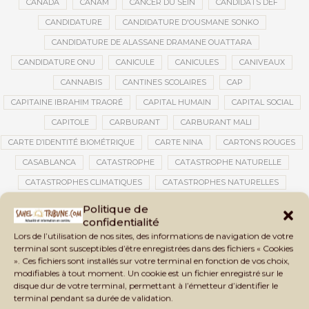
CANADA
CANAM
CANCER DU SEIN
CANDIDATS DEF
CANDIDATURE
CANDIDATURE D'OUSMANE SONKO
CANDIDATURE DE ALASSANE DRAMANE OUATTARA
CANDIDATURE ONU
CANICULE
CANICULES
CANIVEAUX
CANNABIS
CANTINES SCOLAIRES
CAP
CAPITAINE IBRAHIM TRAORÉ
CAPITAL HUMAIN
CAPITAL SOCIAL
CAPITOLE
CARBURANT
CARBURANT MALI
CARTE D’IDENTITÉ BIOMÉTRIQUE
CARTE NINA
CARTONS ROUGES
CASABLANCA
CATASTROPHE
CATASTROPHE NATURELLE
CATASTROPHES CLIMATIQUES
CATASTROPHES NATURELLES
CAUTION 10 000 DOLLARS
CAUTION DE VISA
CDAT
CECOGEC
Politique de
confidentialité
CEDEAO
CÉDÉAO
CEI
CÉLÉBRATION NATIONALE
CEMAC
Lors de l’utilisation de nos sites, des informations de navigation de votre
CEMAPI
CEN-SNESUP
CENOU
CENSURE
terminal sont susceptibles d’être enregistrées dans des fichiers « Cookies
». Ces fichiers sont installés sur votre terminal en fonction de vos choix,
CENTRAFRIQUE
CENTRALE SOLAIRE
modifiables à tout moment. Un cookie est un fichier enregistré sur le
CENTRALE SOLAIRE DE SANANKOROBA
CENTRALES SOLAIRES
disque dur de votre terminal, permettant à l’émetteur d’identifier le
terminal pendant sa durée de validation.
CENTRE D'INTELLIGENCE ARTIFICIELLE