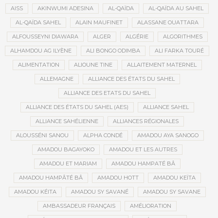
AISS
AKINWUMI ADESINA
AL-QAÏDA
AL-QAÏDA AU SAHEL
AL-QAÏDA SAHEL
ALAIN MAUFINET
ALASSANE OUATTARA
ALFOUSSEYNI DIAWARA
ALGER
ALGÉRIE
ALGORITHMES
ALHAMDOU AG ILYÈNE
ALI BONGO ODIMBA
ALI FARKA TOURÉ
ALIMENTATION
ALIOUNE TINE
ALLAITEMENT MATERNEL
ALLEMAGNE
ALLIANCE DES ÉTATS DU SAHEL
ALLIANCE DES ETATS DU SAHEL
ALLIANCE DES ÉTATS DU SAHEL (AES)
ALLIANCE SAHEL
ALLIANCE SAHÉLIENNE
ALLIANCES RÉGIONALES
ALOUSSÉNI SANOU
ALPHA CONDÉ
AMADOU AYA SANOGO
AMADOU BAGAYOKO
AMADOU ET LES AUTRES
AMADOU ET MARIAM
AMADOU HAMPATÉ BÂ
AMADOU HAMPÂTÉ BÂ
AMADOU HOTT
AMADOU KEÏTA
AMADOU KÉITA
AMADOU SY SAVANÉ
AMADOU SY SAVANE
AMBASSADEUR FRANÇAIS
AMÉLIORATION