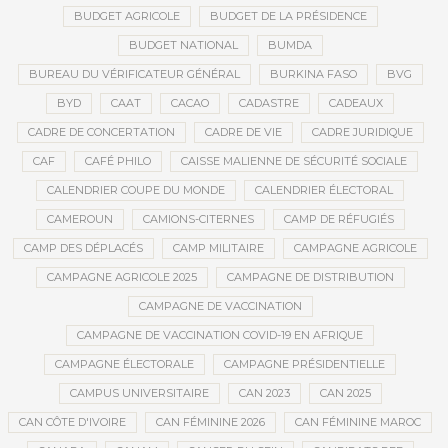
BUDGET AGRICOLE
BUDGET DE LA PRÉSIDENCE
BUDGET NATIONAL
BUMDA
BUREAU DU VÉRIFICATEUR GÉNÉRAL
BURKINA FASO
BVG
BYD
CAAT
CACAO
CADASTRE
CADEAUX
CADRE DE CONCERTATION
CADRE DE VIE
CADRE JURIDIQUE
CAF
CAFÉ PHILO
CAISSE MALIENNE DE SÉCURITÉ SOCIALE
CALENDRIER COUPE DU MONDE
CALENDRIER ÉLECTORAL
CAMEROUN
CAMIONS-CITERNES
CAMP DE RÉFUGIÉS
CAMP DES DÉPLACÉS
CAMP MILITAIRE
CAMPAGNE AGRICOLE
CAMPAGNE AGRICOLE 2025
CAMPAGNE DE DISTRIBUTION
CAMPAGNE DE VACCINATION
CAMPAGNE DE VACCINATION COVID-19 EN AFRIQUE
CAMPAGNE ÉLECTORALE
CAMPAGNE PRÉSIDENTIELLE
CAMPUS UNIVERSITAIRE
CAN 2023
CAN 2025
CAN CÔTE D'IVOIRE
CAN FÉMININE 2026
CAN FÉMININE MAROC