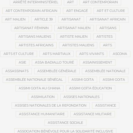
ARRÊTÉ INTERMINISTÉRIEL
ART
ART CONTEMPORAIN
ART CONTEMPORAIN AFRICAIN
ART ENGAGÉ
ART ET CULTURE
ART MALIEN
ARTICLE 39
ARTISANAT
ARTISANAT AFRICAIN
ARTISANAT FÉMININ
ARTISANAT MALIEN
ARTISANS
ARTISANS MALIENS
ARTISTE MALIEN
ARTISTES
ARTISTES AFRICAINS
ARTISTES MALIENS
ARTS
ARTS ET CULTURE
ARTS MARTIAUX
ARTS VIVANTS
ASCOMA
ASIE
ASSA BADIALLO TOURÉ
ASSAINISSEMENT
ASSASSINATS
ASSEMBLÉE GÉNÉRALE
ASSEMBLÉE NATIONALE
ASSEMBLÉE NATIONALE SÉNÉGAL
ASSIMI GOÏTA
ASSIMI GOITA
ASSIMI GOITA AU GHANA
ASSIMI GOÏTA ÉDUCATION
ASSIMILATION
ASSISES NATIONALES
ASSISES NATIONALES DE LA REFONDATION
ASSISTANCE
ASSISTANCE HUMANITAIRE
ASSISTANCE MILITAIRE
ASSISTANCE SOCIALE
ASSOCIATION BÉNÉVOLE POUR LA SOLIDARITÉ INCLUSIVE