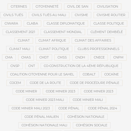
CITERNES
CITOYENNETÉ
CIVIL DE SAN
CIVILISATION
CIVILS TUÉS
CIVILS TUÉS AU MALI
CIVISME
CIVISME ROUTIER
CIWARA
CLABA
CLASSE DIPLOMATIQUE
CLASSE POLITIQUE
CLASSEMENT 2021
CLASSEMENT MONDIAL
CLÉMENT DEMBÉLÉ
CLIMAT
CLIMAT AFRIQUE
CLIMAT DES AFFAIRES
CLIMAT MALI
CLIMAT POLITIQUE
CLUBS PROFESSIONNELS
CMA
CMAS
CMDT
CMSS
CNDH
CNECE
CNPM
CNSP
CNT
CO-CONSTRUCTION DE LA 4ÈME RÉPUBLIQUE
COALITION CITOYENNE POUR LE SAHEL
COBALT
COCAÏNE
COCEM
CODE DE LA ROUTE
CODE DE PROCÉDURE PÉNALE
CODE MINIER
CODE MINIER 2023
CODE MINIER 2023
CODE MINIER 2023 MALI
CODE MINIER MALI
CODE MINIER MALI 2023
CODE PÉNAL
CODE PÉNAL 2024
CODE PÉNAL MALIEN
COHÉSION NATIONALE
COHÉSION NATIONALE MALI
COHÉSION SOCIALE