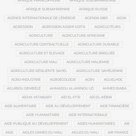
AFRIQUE FRANCOPHONE
AFRIQUE SUBSAHARIENNE
AFRIQUE SUBSAHRIENNE
AFRIQUE-RUSSIE
AGENCE INTERNATIONALE DE L’ÉNERGIE
AGENDA 2063
AGOA
AGRESSION
AGRESSION ASSIMI GOITA
AGRICULTEURS
AGRICULTURE
AGRICULTURE AFRICAINE
AGRICULTURE CONTRACTUELLE
AGRICULTURE DURABLE
AGRICULTURE ET ÉLEVAGE
AGRICULTURE IRRIGUÉE
AGRICULTURE MALI
AGRICULTURE MALIENNE
AGRICULTURE RÉSILIENTE SAHEL
AGRICULTURE SAHÉLIENNE
AGRO-INDUSTRIE
AGROÉCOLOGIE
AGRV
AGUELHOC
AGUIBOU DEMBÉLÉ
AHMADOU AL AMINOU LÔ
AHMED BABA
AÏCHA YATABARY
AÏD EL-FITR
AÏD EL-KÉBIR
AIDE ALIMENTAIRE
AIDE AU DÉVELOPPEMENT
AIDE FINANCIÈRE
AIDE HUMANITAIRE
AIDE INTERNATIONALE
AIDE PUBLIQUE AU DÉVELOPPEMENT
AIDES HUMANITAIRES
AIE
AIGE
AIGLES DAMES DU MALI
AIGLES DU MALI
AIR FRANCE