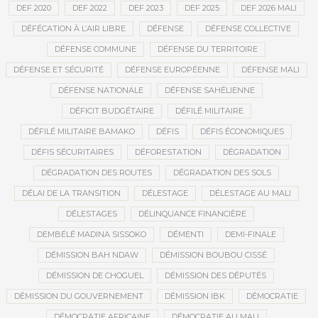
DEF 2020
DEF 2022
DEF 2023
DEF 2025
DEF 2026 MALI
DÉFÉCATION À L’AIR LIBRE
DÉFENSE
DÉFENSE COLLECTIVE
DÉFENSE COMMUNE
DÉFENSE DU TERRITOIRE
DÉFENSE ET SÉCURITÉ
DÉFENSE EUROPÉENNE
DÉFENSE MALI
DÉFENSE NATIONALE
DÉFENSE SAHÉLIENNE
DÉFICIT BUDGÉTAIRE
DÉFILÉ MILITAIRE
DÉFILÉ MILITAIRE BAMAKO
DÉFIS
DÉFIS ÉCONOMIQUES
DÉFIS SÉCURITAIRES
DÉFORESTATION
DÉGRADATION
DÉGRADATION DES ROUTES
DÉGRADATION DES SOLS
DÉLAI DE LA TRANSITION
DÉLESTAGE
DÉLESTAGE AU MALI
DÉLESTAGES
DÉLINQUANCE FINANCIÈRE
DEMBÉLÉ MADINA SISSOKO
DÉMENTI
DEMI-FINALE
DÉMISSION BAH NDAW
DÉMISSION BOUBOU CISSÉ
DÉMISSION DE CHOGUEL
DÉMISSION DES DÉPUTÉS
DÉMISSION DU GOUVERNEMENT
DÉMISSION IBK
DÉMOCRATIE
DÉMOCRATIE AFRICAINE
DÉMOCRATIE AU MALI