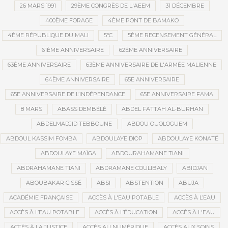
26 MARS 1991
29ÈME CONGRÈS DE L'AEEM
31 DÉCEMBRE
400ÈME FORAGE
4ÈME PONT DE BAMAKO
4ÈME RÉPUBLIQUE DU MALI
5°C
5ÈME RECENSEMENT GÉNÉRAL
61ÈME ANNIVERSAIRE
62ÈME ANNIVERSAIRE
63ÈME ANNIVERSAIRE
63ÈME ANNIVERSAIRE DE L'ARMÉE MALIENNE
64ÈME ANNIVERSAIRE
65E ANNIVERSAIRE
65E ANNIVERSAIRE DE L’INDÉPENDANCE
65E ANNIVERSAIRE FAMA
8 MARS
ABASS DEMBÉLÉ
ABDEL FATTAH AL-BURHAN
ABDELMADJID TEBBOUNE
ABDOU OUOLOGUEM
ABDOUL KASSIM FOMBA
ABDOULAYE DIOP
ABDOULAYE KONATÉ
ABDOULAYE MAÏGA
ABDOURAHAMANE TIANI
ABDRAHAMANE TIANI
ABDRAMANE COULIBALY
ABIDJAN
ABOUBAKAR CISSÉ
ABSI
ABSTENTION
ABUJA
ACADÉMIE FRANÇAISE
ACCÈS À L'EAU POTABLE
ACCÈS À L’EAU
ACCÈS À L’EAU POTABLE
ACCÈS À L’ÉDUCATION
ACCÈS À L'EAU
ACCÈS À LA JUSTICE
ACCÈS AU NUMÉRIQUE
ACCÈS AUX SOINS