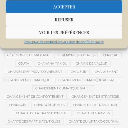
CENTRE DE SANTÉ COMMUNAUTAIRE
CENTRE DU MALI
ACCEPTER
CENTRE INTERNATIONAL DE CONFÉRENCES DE BAMAKO
REFUSER
CENTRE MALI
CENTRE NATIONAL DES EXAMENS ET CONCOURS DE L’ÉDUCATION
VOIR LES PRÉFÉRENCES
CENTRES DE DONNÉES
CERCLE DE RÉFLEXION À DISTANCE
Politique de cookies
Déclaration de confidentialité
CÉRÉALES
CÉRÉALES RUSSES
CÉRÉMONIE DE DÉCORATION
CÉRÉMONIES DE MARIAGE
CÉRÉMONIES SOCIALES
CERVEAU
CEUTA
CHAHANA TAKIOU
CHAÎNE DE VALEUR
CHAÎNES D’APPROVISIONNEMENT
CHALEUR
CHANGEMENT
CHANGEMENT CLIMATIQUE
CHANGEMENT CLIMATIQUE AU SAHEL
CHANGEMENT CLIMATIQUE SAHEL
CHANGEMENT DE COMPORTEMENT
CHANGEMENT DE STRATÉGIE
CHARBON
CHARBON DE BOIS
CHARTE DE LA TRANSITION
CHARTE DE LA TRANSITION MALI
CHARTE DES PARTIS
CHARTE DES PARTIS POLITIQUES
CHARTE DU LIPTAKO-GOURMA