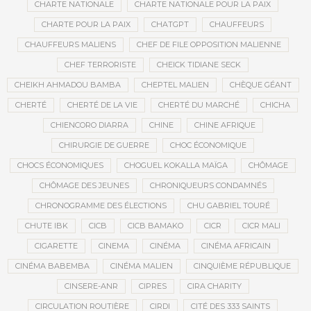
CHARTE NATIONALE
CHARTE NATIONALE POUR LA PAIX
CHARTE POUR LA PAIX
CHATGPT
CHAUFFEURS
CHAUFFEURS MALIENS
CHEF DE FILE OPPOSITION MALIENNE
CHEF TERRORISTE
CHEICK TIDIANE SECK
CHEIKH AHMADOU BAMBA
CHEPTEL MALIEN
CHÈQUE GÉANT
CHERTÉ
CHERTÉ DE LA VIE
CHERTÉ DU MARCHÉ
CHICHA
CHIENCORO DIARRA
CHINE
CHINE AFRIQUE
CHIRURGIE DE GUERRE
CHOC ÉCONOMIQUE
CHOCS ÉCONOMIQUES
CHOGUEL KOKALLA MAÏGA
CHÔMAGE
CHÔMAGE DES JEUNES
CHRONIQUEURS CONDAMNÉS
CHRONOGRAMME DES ÉLECTIONS
CHU GABRIEL TOURÉ
CHUTE IBK
CICB
CICB BAMAKO
CICR
CICR MALI
CIGARETTE
CINEMA
CINÉMA
CINÉMA AFRICAIN
CINÉMA BABEMBA
CINÉMA MALIEN
CINQUIÈME RÉPUBLIQUE
CINSERE-ANR
CIPRES
CIRA CHARITY
CIRCULATION ROUTIÈRE
CIRDI
CITÉ DES 333 SAINTS