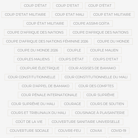
COUP D’ÉTAT
COUP D'ETAT
COUP D'ÉTAT
COUP D'ETAT MILITAIRE
COUP ETAT MALI
COUP ETAT MILITAIRE
COUP ÉTAT MILITAIRE
COUPE ASSIMI GOÏTA
COUPE D'AFRIQUE DES NATIONS
COUPE D’AFRIQUE DES NATIONS
COUPE D’AFRIQUE DES NATIONS FÉMININE 2026
COUPE DU MONDE
COUPE DU MONDE 2026
COUPLE
COUPLE MALIEN
COUPLES MALIENS
COUPS D’ÉTAT
COUPS D'ETAT
COUPURE ÉLECTRIQUE
COUR ASSISES DE BAMAKO
COUR CONSTITUTIONNELLE
COUR CONSTITUTIONNELLE DU MALI
COUR D’APPEL DE BAMAKO
COUR DES COMPTES
COUR PÉNALE INTERNATIONALE
COUR SUPRÊME
COUR SUPRÊME DU MALI
COURAGE
COURS DE SOUTIEN
COURS ET TRIBUNAUX DU MALI
COUSINAGE À PLAISANTERIE
COÛT DE LA VIE
COUVERTURE SANITAIRE UNIVERSELLE
COUVERTURE SOCIALE
COUVRE-FEU
COVAX
COVID-19