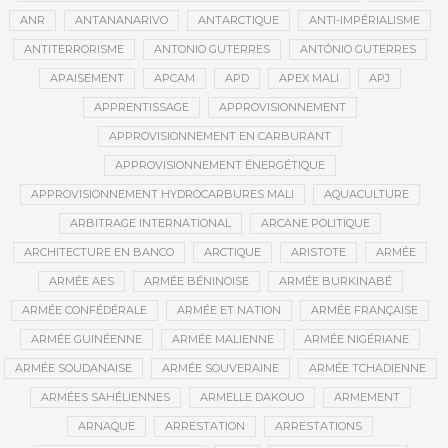
ANR
ANTANANARIVO
ANTARCTIQUE
ANTI-IMPÉRIALISME
ANTITERRORISME
ANTONIO GUTERRES
ANTÓNIO GUTERRES
APAISEMENT
APCAM
APD
APEX MALI
APJ
APPRENTISSAGE
APPROVISIONNEMENT
APPROVISIONNEMENT EN CARBURANT
APPROVISIONNEMENT ÉNERGÉTIQUE
APPROVISIONNEMENT HYDROCARBURES MALI
AQUACULTURE
ARBITRAGE INTERNATIONAL
ARCANE POLITIQUE
ARCHITECTURE EN BANCO
ARCTIQUE
ARISTOTE
ARMÉE
ARMÉE AES
ARMÉE BÉNINOISE
ARMÉE BURKINABÉ
ARMÉE CONFÉDÉRALE
ARMÉE ET NATION
ARMÉE FRANÇAISE
ARMÉE GUINÉENNE
ARMÉE MALIENNE
ARMÉE NIGÉRIANE
ARMÉE SOUDANAISE
ARMÉE SOUVERAINE
ARMÉE TCHADIENNE
ARMÉES SAHÉLIENNES
ARMELLE DAKOUO
ARMEMENT
ARNAQUE
ARRESTATION
ARRESTATIONS