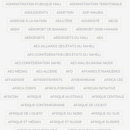
ADMINISTRATION PUBLIQUE MALI
ADMINISTRATION TERRITORIALE
ADOLESCENTS
ADOPTION
ADP-MALIBA
ADRESSE À LA NATION
ADULTÈRE
ADVERSITÉ
AECID
AEEM
AÉROPORT DE BAMAKO
AÉROPORT DIORI HAMANI
AÉROPORTS
AÉROPORTS DU MALI
AES
AES (ALLIANCE DES ÉTATS DU SAHEL)
AES (CONFÉDÉRATION DES ÉTATS DU SAHEL)
AES CONFÉDÉRATION SAHEL
AES MALI BURKINA NIGER
AES MÉDIAS
AES-ALGÉRIE
AFD
AFFAIRES ÉTRANGÈRES
AFFAIRISME
AFFRONTEMENTS
AFREXIMBANK
AFRICA CDC
AFRICA CORPS
AFRICA FORWARD
AFRICAN INITIATIVE
AFRICOM
AFRIQUE
AFRIQUE AUSTRALE
AFRIQUE CENTRALE
AFRIQUE CONTEMPORAINE
AFRIQUE DE L’OUEST
AFRIQUE DE L'OUEST
AFRIQUE DU NORD
AFRIQUE DU SUD
AFRIQUE ET MÉDIAS
AFRIQUE ET RUSSIE
AFRIQUE EUROPE