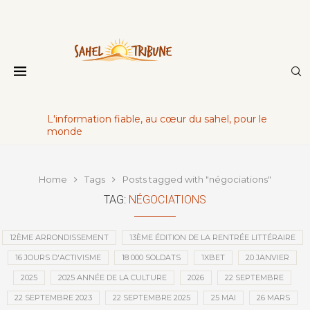
L'information fiable, au cœur du sahel, pour le
monde
Home
Tags
Posts tagged with "négociations"
TAG:
NÉGOCIATIONS
12ÈME ARRONDISSEMENT
13ÈME ÉDITION DE LA RENTRÉE LITTÉRAIRE
16 JOURS D'ACTIVISME
18 000 SOLDATS
1XBET
20 JANVIER
2025
2025 ANNÉE DE LA CULTURE
2026
22 SEPTEMBRE
22 SEPTEMBRE 2023
22 SEPTEMBRE 2025
25 MAI
26 MARS