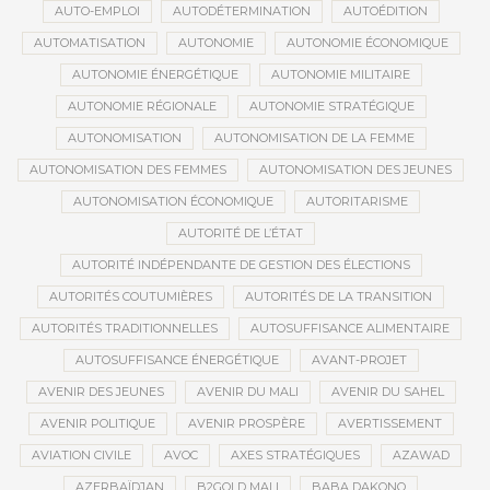
AUTO-EMPLOI
AUTODÉTERMINATION
AUTOÉDITION
AUTOMATISATION
AUTONOMIE
AUTONOMIE ÉCONOMIQUE
AUTONOMIE ÉNERGÉTIQUE
AUTONOMIE MILITAIRE
AUTONOMIE RÉGIONALE
AUTONOMIE STRATÉGIQUE
AUTONOMISATION
AUTONOMISATION DE LA FEMME
AUTONOMISATION DES FEMMES
AUTONOMISATION DES JEUNES
AUTONOMISATION ÉCONOMIQUE
AUTORITARISME
AUTORITÉ DE L’ÉTAT
AUTORITÉ INDÉPENDANTE DE GESTION DES ÉLECTIONS
AUTORITÉS COUTUMIÈRES
AUTORITÉS DE LA TRANSITION
AUTORITÉS TRADITIONNELLES
AUTOSUFFISANCE ALIMENTAIRE
AUTOSUFFISANCE ÉNERGÉTIQUE
AVANT-PROJET
AVENIR DES JEUNES
AVENIR DU MALI
AVENIR DU SAHEL
AVENIR POLITIQUE
AVENIR PROSPÈRE
AVERTISSEMENT
AVIATION CIVILE
AVOC
AXES STRATÉGIQUES
AZAWAD
AZERBAÏDJAN
B2GOLD MALI
BABA DAKONO