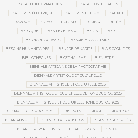
BATAILLE INFORMATIONNELLE
BATAILLON TCHADIEN
BATTERIES ÉLECTRIQUES
BATTERIES LITHIUM
BAUXITE
BAZOUM
BCEAO
BCID-AES
BEIJING
BELÉM
BELGIQUE
BEN LE CERVEAU
BÉNIN
BER
BERNARD AYLWARD
BESOIN HUMANITAIRE
BESOINS HUMANITAIRES
BEURRE DE KARITÉ
BIAIS COGNITIFS
BIBLIOTHÈQUES
BICÉPHALISME
BIEN-ÊTRE
BIENNALE AFRICAINE DE LA PHOTOGRAPHIE
BIENNALE ARTISTIQUE ET CULTURELLE
BIENNALE ARTISTIQUE ET CULTURELLE 2025
BIENNALE ARTISTIQUE ET CULTURELLE DE TOMBOUCTOU 2025
BIENNALE ARTISTIQUE ET CULTURELLE TOMBOUCTOU 2025
BIENNALE DE TOMBOUCTOU
BIG DATA
BILAN
BILAN 2024
BILAN ANNUEL
BILAN DE LA TRANSITION
BILAN DES ACTIVITÉS
BILAN ET PERSPECTIVES
BILAN HUMAIN
BINTOU