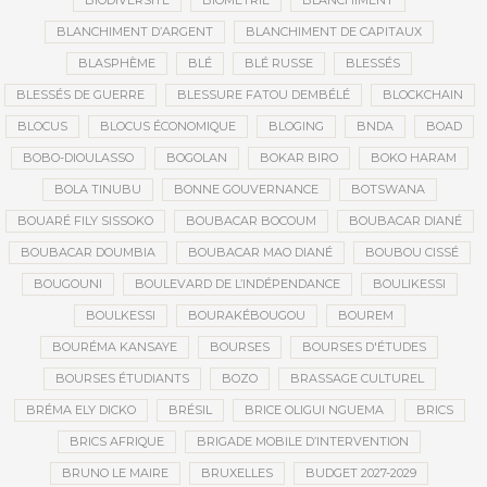
BIODIVERSITÉ
BIOMÉTRIE
BLANCHIMENT
BLANCHIMENT D’ARGENT
BLANCHIMENT DE CAPITAUX
BLASPHÈME
BLÉ
BLÉ RUSSE
BLESSÉS
BLESSÉS DE GUERRE
BLESSURE FATOU DEMBÉLÉ
BLOCKCHAIN
BLOCUS
BLOCUS ÉCONOMIQUE
BLOGING
BNDA
BOAD
BOBO-DIOULASSO
BOGOLAN
BOKAR BIRO
BOKO HARAM
BOLA TINUBU
BONNE GOUVERNANCE
BOTSWANA
BOUARÉ FILY SISSOKO
BOUBACAR BOCOUM
BOUBACAR DIANÉ
BOUBACAR DOUMBIA
BOUBACAR MAO DIANÉ
BOUBOU CISSÉ
BOUGOUNI
BOULEVARD DE L’INDÉPENDANCE
BOULIKESSI
BOULKESSI
BOURAKÉBOUGOU
BOUREM
BOURÉMA KANSAYE
BOURSES
BOURSES D'ÉTUDES
BOURSES ÉTUDIANTS
BOZO
BRASSAGE CULTUREL
BRÉMA ELY DICKO
BRÉSIL
BRICE OLIGUI NGUEMA
BRICS
BRICS AFRIQUE
BRIGADE MOBILE D’INTERVENTION
BRUNO LE MAIRE
BRUXELLES
BUDGET 2027-2029