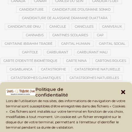
CANADA
CANAM
CANCER DU SEIN
CANDIDATS DEF
CANDIDATURE
CANDIDATURE D'OUSMANE SONKO
CANDIDATURE DE ALASSANE DRAMANE OUATTARA
CANDIDATURE ONU
CANICULE
CANICULES
CANIVEAUX
CANNABIS
CANTINES SCOLAIRES
CAP
CAPITAINE IBRAHIM TRAORÉ
CAPITAL HUMAIN
CAPITAL SOCIAL
CAPITOLE
CARBURANT
CARBURANT MALI
CARTE D’IDENTITÉ BIOMÉTRIQUE
CARTE NINA
CARTONS ROUGES
CASABLANCA
CATASTROPHE
CATASTROPHE NATURELLE
CATASTROPHES CLIMATIQUES
CATASTROPHES NATURELLES
CAUTION 10 000 DOLLARS
CAUTION DE VISA
CDAT
CECOGEC
Politique de
confidentialité
CEDEAO
CÉDÉAO
CEI
CÉLÉBRATION NATIONALE
CEMAC
Lors de l’utilisation de nos sites, des informations de navigation de votre
CEMAPI
CEN-SNESUP
CENOU
CENSURE
terminal sont susceptibles d’être enregistrées dans des fichiers « Cookies
». Ces fichiers sont installés sur votre terminal en fonction de vos choix,
CENTRAFRIQUE
CENTRALE SOLAIRE
modifiables à tout moment. Un cookie est un fichier enregistré sur le
CENTRALE SOLAIRE DE SANANKOROBA
CENTRALES SOLAIRES
disque dur de votre terminal, permettant à l’émetteur d’identifier le
terminal pendant sa durée de validation.
CENTRE D'INTELLIGENCE ARTIFICIELLE