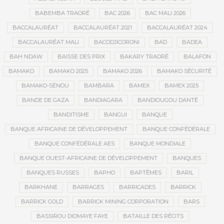
BABEMBA TRAORÉ
BAC 2026
BAC MALI 2026
BACCALAURÉAT
BACCALAURÉAT 2021
BACCALAURÉAT 2024
BACCALAURÉAT MALI
BACODJICORONI
BAD
BADEA
BAH NDAW
BAISSE DES PRIX
BAKARY TRAORÉ
BALAFON
BAMAKO
BAMAKO 2025
BAMAKO 2026
BAMAKO SÉCURITÉ
BAMAKO-SÉNOU
BAMBARA
BAMEX
BAMEX 2025
BANDE DE GAZA
BANDIAGARA
BANDIOUGOU DANTÉ
BANDITISME
BANGUI
BANQUE
BANQUE AFRICAINE DE DÉVELOPPEMENT
BANQUE CONFÉDÉRALE
BANQUE CONFÉDÉRALE AES
BANQUE MONDIALE
BANQUE OUEST-AFRICAINE DE DÉVELOPPEMENT
BANQUES
BANQUES RUSSES
BAPHO
BAPTÊMES
BARIL
BARKHANE
BARRAGES
BARRICADES
BARRICK
BARRICK GOLD
BARRICK MINING CORPORATION
BARS
BASSIROU DIOMAYE FAYE
BATAILLE DES RÉCITS