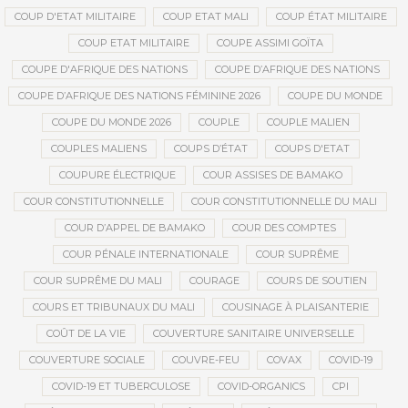
COUP D'ETAT MILITAIRE
COUP ETAT MALI
COUP ÉTAT MILITAIRE
COUP ETAT MILITAIRE
COUPE ASSIMI GOÏTA
COUPE D'AFRIQUE DES NATIONS
COUPE D’AFRIQUE DES NATIONS
COUPE D’AFRIQUE DES NATIONS FÉMININE 2026
COUPE DU MONDE
COUPE DU MONDE 2026
COUPLE
COUPLE MALIEN
COUPLES MALIENS
COUPS D’ÉTAT
COUPS D'ETAT
COUPURE ÉLECTRIQUE
COUR ASSISES DE BAMAKO
COUR CONSTITUTIONNELLE
COUR CONSTITUTIONNELLE DU MALI
COUR D’APPEL DE BAMAKO
COUR DES COMPTES
COUR PÉNALE INTERNATIONALE
COUR SUPRÊME
COUR SUPRÊME DU MALI
COURAGE
COURS DE SOUTIEN
COURS ET TRIBUNAUX DU MALI
COUSINAGE À PLAISANTERIE
COÛT DE LA VIE
COUVERTURE SANITAIRE UNIVERSELLE
COUVERTURE SOCIALE
COUVRE-FEU
COVAX
COVID-19
COVID-19 ET TUBERCULOSE
COVID-ORGANICS
CPI