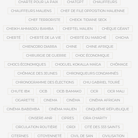
CHARTE POUR LA PAIX
CHATGPT
CHAUFFEURS
CHAUFFEURS MALIENS
CHEF DE FILE OPPOSITION MALIENNE
CHEF TERRORISTE
CHEICK TIDIANE SECK
CHEIKH AHMADOU BAMBA
CHEPTEL MALIEN
CHÈQUE GÉANT
CHERTÉ
CHERTÉ DE LA VIE
CHERTÉ DU MARCHÉ
CHICHA
CHIENCORO DIARRA
CHINE
CHINE AFRIQUE
CHIRURGIE DE GUERRE
CHOC ÉCONOMIQUE
CHOCS ÉCONOMIQUES
CHOGUEL KOKALLA MAÏGA
CHÔMAGE
CHÔMAGE DES JEUNES
CHRONIQUEURS CONDAMNÉS
CHRONOGRAMME DES ÉLECTIONS
CHU GABRIEL TOURÉ
CHUTE IBK
CICB
CICB BAMAKO
CICR
CICR MALI
CIGARETTE
CINEMA
CINÉMA
CINÉMA AFRICAIN
CINÉMA BABEMBA
CINÉMA MALIEN
CINQUIÈME RÉPUBLIQUE
CINSERE-ANR
CIPRES
CIRA CHARITY
CIRCULATION ROUTIÈRE
CIRDI
CITÉ DES 333 SAINTS
CITERNES
CITOYENNETÉ
CIVIL DE SAN
CIVILISATION