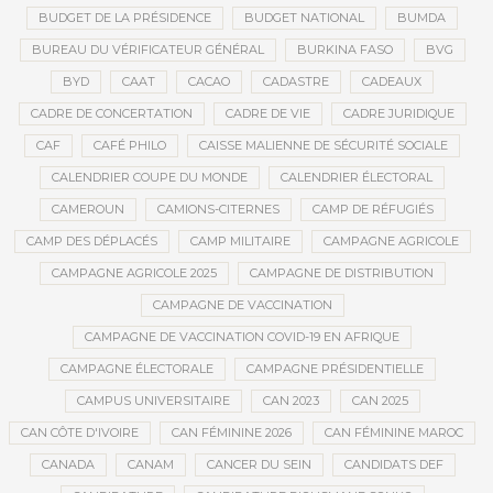
BUDGET DE LA PRÉSIDENCE
BUDGET NATIONAL
BUMDA
BUREAU DU VÉRIFICATEUR GÉNÉRAL
BURKINA FASO
BVG
BYD
CAAT
CACAO
CADASTRE
CADEAUX
CADRE DE CONCERTATION
CADRE DE VIE
CADRE JURIDIQUE
CAF
CAFÉ PHILO
CAISSE MALIENNE DE SÉCURITÉ SOCIALE
CALENDRIER COUPE DU MONDE
CALENDRIER ÉLECTORAL
CAMEROUN
CAMIONS-CITERNES
CAMP DE RÉFUGIÉS
CAMP DES DÉPLACÉS
CAMP MILITAIRE
CAMPAGNE AGRICOLE
CAMPAGNE AGRICOLE 2025
CAMPAGNE DE DISTRIBUTION
CAMPAGNE DE VACCINATION
CAMPAGNE DE VACCINATION COVID-19 EN AFRIQUE
CAMPAGNE ÉLECTORALE
CAMPAGNE PRÉSIDENTIELLE
CAMPUS UNIVERSITAIRE
CAN 2023
CAN 2025
CAN CÔTE D'IVOIRE
CAN FÉMININE 2026
CAN FÉMININE MAROC
CANADA
CANAM
CANCER DU SEIN
CANDIDATS DEF