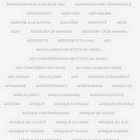
ADMINISTRATION PUBLIQUE MALI
ADMINISTRATION TERRITORIALE
ADOLESCENTS
ADOPTION
ADP-MALIBA
ADRESSE À LA NATION
ADULTÈRE
ADVERSITÉ
AECID
AEEM
AÉROPORT DE BAMAKO
AÉROPORT DIORI HAMANI
AÉROPORTS
AÉROPORTS DU MALI
AES
AES (ALLIANCE DES ÉTATS DU SAHEL)
AES (CONFÉDÉRATION DES ÉTATS DU SAHEL)
AES CONFÉDÉRATION SAHEL
AES MALI BURKINA NIGER
AES MÉDIAS
AES-ALGÉRIE
AFD
AFFAIRES ÉTRANGÈRES
AFFAIRISME
AFFRONTEMENTS
AFREXIMBANK
AFRICA CDC
AFRICA CORPS
AFRICA FORWARD
AFRICAN INITIATIVE
AFRICOM
AFRIQUE
AFRIQUE AUSTRALE
AFRIQUE CENTRALE
AFRIQUE CONTEMPORAINE
AFRIQUE DE L’OUEST
AFRIQUE DE L'OUEST
AFRIQUE DU NORD
AFRIQUE DU SUD
AFRIQUE ET MÉDIAS
AFRIQUE ET RUSSIE
AFRIQUE EUROPE