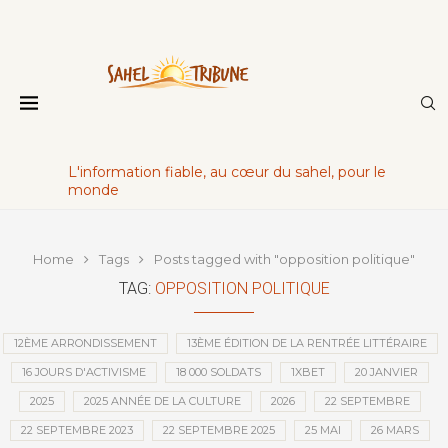
L'information fiable, au cœur du sahel, pour le
monde
Home
Tags
Posts tagged with "opposition politique"
TAG:
OPPOSITION POLITIQUE
12ÈME ARRONDISSEMENT
13ÈME ÉDITION DE LA RENTRÉE LITTÉRAIRE
16 JOURS D'ACTIVISME
18 000 SOLDATS
1XBET
20 JANVIER
2025
2025 ANNÉE DE LA CULTURE
2026
22 SEPTEMBRE
22 SEPTEMBRE 2023
22 SEPTEMBRE 2025
25 MAI
26 MARS