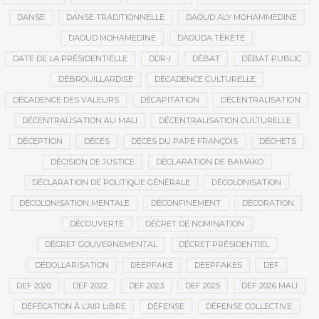
DANSE
DANSE TRADITIONNELLE
DAOUD ALY MOHAMMEDINE
DAOUD MOHAMEDINE
DAOUDA TÉKÉTÉ
DATE DE LA PRÉSIDENTIELLE
DDR-I
DÉBAT
DÉBAT PUBLIC
DÉBROUILLARDISE
DÉCADENCE CULTURELLE
DÉCADENCE DES VALEURS
DÉCAPITATION
DÉCENTRALISATION
DÉCENTRALISATION AU MALI
DÉCENTRALISATION CULTURELLE
DÉCEPTION
DÉCÈS
DÉCÈS DU PAPE FRANÇOIS
DÉCHETS
DÉCISION DE JUSTICE
DÉCLARATION DE BAMAKO
DÉCLARATION DE POLITIQUE GÉNÉRALE
DÉCOLONISATION
DÉCOLONISATION MENTALE
DÉCONFINEMENT
DÉCORATION
DÉCOUVERTE
DÉCRET DE NOMINATION
DÉCRET GOUVERNEMENTAL
DÉCRET PRÉSIDENTIEL
DÉDOLLARISATION
DEEPFAKE
DEEPFAKES
DEF
DEF 2020
DEF 2022
DEF 2023
DEF 2025
DEF 2026 MALI
DÉFÉCATION À L’AIR LIBRE
DÉFENSE
DÉFENSE COLLECTIVE