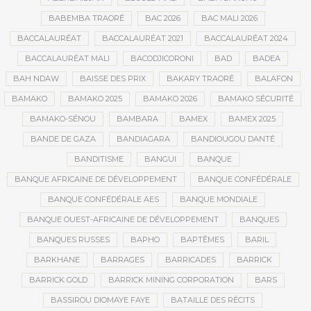
BABEMBA TRAORÉ
BAC 2026
BAC MALI 2026
BACCALAURÉAT
BACCALAURÉAT 2021
BACCALAURÉAT 2024
BACCALAURÉAT MALI
BACODJICORONI
BAD
BADEA
BAH NDAW
BAISSE DES PRIX
BAKARY TRAORÉ
BALAFON
BAMAKO
BAMAKO 2025
BAMAKO 2026
BAMAKO SÉCURITÉ
BAMAKO-SÉNOU
BAMBARA
BAMEX
BAMEX 2025
BANDE DE GAZA
BANDIAGARA
BANDIOUGOU DANTÉ
BANDITISME
BANGUI
BANQUE
BANQUE AFRICAINE DE DÉVELOPPEMENT
BANQUE CONFÉDÉRALE
BANQUE CONFÉDÉRALE AES
BANQUE MONDIALE
BANQUE OUEST-AFRICAINE DE DÉVELOPPEMENT
BANQUES
BANQUES RUSSES
BAPHO
BAPTÊMES
BARIL
BARKHANE
BARRAGES
BARRICADES
BARRICK
BARRICK GOLD
BARRICK MINING CORPORATION
BARS
BASSIROU DIOMAYE FAYE
BATAILLE DES RÉCITS