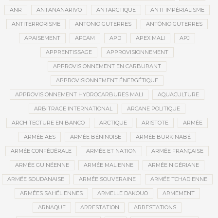
ANR
ANTANANARIVO
ANTARCTIQUE
ANTI-IMPÉRIALISME
ANTITERRORISME
ANTONIO GUTERRES
ANTÓNIO GUTERRES
APAISEMENT
APCAM
APD
APEX MALI
APJ
APPRENTISSAGE
APPROVISIONNEMENT
APPROVISIONNEMENT EN CARBURANT
APPROVISIONNEMENT ÉNERGÉTIQUE
APPROVISIONNEMENT HYDROCARBURES MALI
AQUACULTURE
ARBITRAGE INTERNATIONAL
ARCANE POLITIQUE
ARCHITECTURE EN BANCO
ARCTIQUE
ARISTOTE
ARMÉE
ARMÉE AES
ARMÉE BÉNINOISE
ARMÉE BURKINABÉ
ARMÉE CONFÉDÉRALE
ARMÉE ET NATION
ARMÉE FRANÇAISE
ARMÉE GUINÉENNE
ARMÉE MALIENNE
ARMÉE NIGÉRIANE
ARMÉE SOUDANAISE
ARMÉE SOUVERAINE
ARMÉE TCHADIENNE
ARMÉES SAHÉLIENNES
ARMELLE DAKOUO
ARMEMENT
ARNAQUE
ARRESTATION
ARRESTATIONS