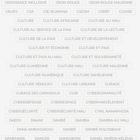
CROISSANCE INCLUSIVE
CROIX ROUGE
CROIX-ROUGE MALIENNE
CRUES
CSA
CSC BURKINA
CSCOM
CSRÉF
CUIVRE
CULTURE
CULTURE AFRICAINE
CULTURE AU MALI
CULTURE AU SERVICE DE LA PAIX
CULTURE DE LA LECTURE
CULTURE DE LA PAIX
CULTURE ET DÉVELOPPEMENT
CULTURE ET ÉCONOMIE
CULTURE ET PAIX
CULTURE ET PAIX AU MALI
CULTURE ET SOUVERAINETÉ
CULTURE GUINÉENNE
CULTURE MALI
CULTURE MALIENNE
CULTURE NUMÉRIQUE
CULTURE SAHÉLIENNE
CULTURE SÉNOUFO
CULTURE URBAINE
CURAGE
CURAGE DES CANIVEAUX
CVJR
CYBERCRIMINALITÉ
CYBERDÉFENSE
CYBERESPACE
CYBERHARCÈLEMENT
CYBERSÉCURITÉ
CYBERSÉCURITÉ MALI
CYRIL RAMAPHOSA
DAECH
DAKAR
DAMBÉ
DAMIBA
DAMIBA AU MALI
DANA AMBASSAGOU
DANBÉ
DANBÉ KOLOSIBAW
DANEMARK
DANGER
DANGORONI
DANIEL SIMÉON KÉLÉMA