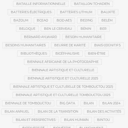
BATAILLE INFORMATIONNELLE
BATAILLON TCHADIEN
BATTERIES ÉLECTRIQUES
BATTERIES LITHIUM
BAUXITE
BAZOUM
BCEAO
BCID-AES
BEIJING
BELÉM
BELGIQUE
BEN LE CERVEAU
BÉNIN
BER
BERNARD AYLWARD
BESOIN HUMANITAIRE
BESOINS HUMANITAIRES
BEURRE DE KARITÉ
BIAIS COGNITIFS
BIBLIOTHÈQUES
BICÉPHALISME
BIEN-ÊTRE
BIENNALE AFRICAINE DE LA PHOTOGRAPHIE
BIENNALE ARTISTIQUE ET CULTURELLE
BIENNALE ARTISTIQUE ET CULTURELLE 2025
BIENNALE ARTISTIQUE ET CULTURELLE DE TOMBOUCTOU 2025
BIENNALE ARTISTIQUE ET CULTURELLE TOMBOUCTOU 2025
BIENNALE DE TOMBOUCTOU
BIG DATA
BILAN
BILAN 2024
BILAN ANNUEL
BILAN DE LA TRANSITION
BILAN DES ACTIVITÉS
BILAN ET PERSPECTIVES
BILAN HUMAIN
BINTOU