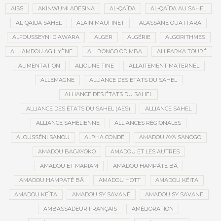
AISS
AKINWUMI ADESINA
AL-QAÏDA
AL-QAÏDA AU SAHEL
AL-QAÏDA SAHEL
ALAIN MAUFINET
ALASSANE OUATTARA
ALFOUSSEYNI DIAWARA
ALGER
ALGÉRIE
ALGORITHMES
ALHAMDOU AG ILYÈNE
ALI BONGO ODIMBA
ALI FARKA TOURÉ
ALIMENTATION
ALIOUNE TINE
ALLAITEMENT MATERNEL
ALLEMAGNE
ALLIANCE DES ETATS DU SAHEL
ALLIANCE DES ÉTATS DU SAHEL
ALLIANCE DES ÉTATS DU SAHEL (AES)
ALLIANCE SAHEL
ALLIANCE SAHÉLIENNE
ALLIANCES RÉGIONALES
ALOUSSÉNI SANOU
ALPHA CONDÉ
AMADOU AYA SANOGO
AMADOU BAGAYOKO
AMADOU ET LES AUTRES
AMADOU ET MARIAM
AMADOU HAMPÂTÉ BÂ
AMADOU HAMPATÉ BÂ
AMADOU HOTT
AMADOU KÉITA
AMADOU KEÏTA
AMADOU SY SAVANÉ
AMADOU SY SAVANE
AMBASSADEUR FRANÇAIS
AMÉLIORATION