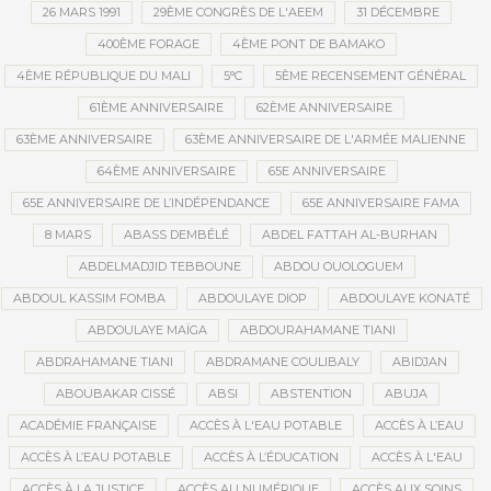
26 MARS 1991
29ÈME CONGRÈS DE L'AEEM
31 DÉCEMBRE
400ÈME FORAGE
4ÈME PONT DE BAMAKO
4ÈME RÉPUBLIQUE DU MALI
5°C
5ÈME RECENSEMENT GÉNÉRAL
61ÈME ANNIVERSAIRE
62ÈME ANNIVERSAIRE
63ÈME ANNIVERSAIRE
63ÈME ANNIVERSAIRE DE L'ARMÉE MALIENNE
64ÈME ANNIVERSAIRE
65E ANNIVERSAIRE
65E ANNIVERSAIRE DE L’INDÉPENDANCE
65E ANNIVERSAIRE FAMA
8 MARS
ABASS DEMBÉLÉ
ABDEL FATTAH AL-BURHAN
ABDELMADJID TEBBOUNE
ABDOU OUOLOGUEM
ABDOUL KASSIM FOMBA
ABDOULAYE DIOP
ABDOULAYE KONATÉ
ABDOULAYE MAÏGA
ABDOURAHAMANE TIANI
ABDRAHAMANE TIANI
ABDRAMANE COULIBALY
ABIDJAN
ABOUBAKAR CISSÉ
ABSI
ABSTENTION
ABUJA
ACADÉMIE FRANÇAISE
ACCÈS À L'EAU POTABLE
ACCÈS À L’EAU
ACCÈS À L’EAU POTABLE
ACCÈS À L’ÉDUCATION
ACCÈS À L'EAU
ACCÈS À LA JUSTICE
ACCÈS AU NUMÉRIQUE
ACCÈS AUX SOINS