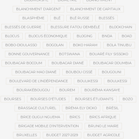
BIODIVERSITÉ
BIOMÉTRIE
BLANCHIMENT
BLANCHIMENT D’ARGENT
BLANCHIMENT DE CAPITAUX
BLASPHÈME
BLÉ
BLÉ RUSSE
BLESSÉS
BLESSÉS DE GUERRE
BLESSURE FATOU DEMBÉLÉ
BLOCKCHAIN
BLOCUS
BLOCUS ÉCONOMIQUE
BLOGING
BNDA
BOAD
BOBO-DIOULASSO
BOGOLAN
BOKO HARAM
BOLA TINUBU
BONNE GOUVERNANCE
BOTSWANA
BOUARÉ FILY SISSOKO
BOUBACAR BOCOUM
BOUBACAR DIANÉ
BOUBACAR DOUMBIA
BOUBACAR MAO DIANÉ
BOUBOU CISSÉ
BOUGOUNI
BOULEVARD DE L’INDÉPENDANCE
BOULIKESSI
BOULKESSI
BOURAKÉBOUGOU
BOUREM
BOURÉMA KANSAYE
BOURSES
BOURSES D'ÉTUDES
BOURSES ÉTUDIANTS
BOZO
BRASSAGE CULTUREL
BRÉMA ELY DICKO
BRÉSIL
BRICE OLIGUI NGUEMA
BRICS
BRICS AFRIQUE
BRIGADE MOBILE D’INTERVENTION
BRUNO LE MAIRE
BRUXELLES
BUDGET 2027-2029
BUDGET AGRICOLE