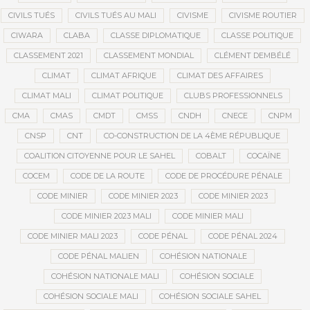
CIVILS TUÉS
CIVILS TUÉS AU MALI
CIVISME
CIVISME ROUTIER
CIWARA
CLABA
CLASSE DIPLOMATIQUE
CLASSE POLITIQUE
CLASSEMENT 2021
CLASSEMENT MONDIAL
CLÉMENT DEMBÉLÉ
CLIMAT
CLIMAT AFRIQUE
CLIMAT DES AFFAIRES
CLIMAT MALI
CLIMAT POLITIQUE
CLUBS PROFESSIONNELS
CMA
CMAS
CMDT
CMSS
CNDH
CNECE
CNPM
CNSP
CNT
CO-CONSTRUCTION DE LA 4ÈME RÉPUBLIQUE
COALITION CITOYENNE POUR LE SAHEL
COBALT
COCAÏNE
COCEM
CODE DE LA ROUTE
CODE DE PROCÉDURE PÉNALE
CODE MINIER
CODE MINIER 2023
CODE MINIER 2023
CODE MINIER 2023 MALI
CODE MINIER MALI
CODE MINIER MALI 2023
CODE PÉNAL
CODE PÉNAL 2024
CODE PÉNAL MALIEN
COHÉSION NATIONALE
COHÉSION NATIONALE MALI
COHÉSION SOCIALE
COHÉSION SOCIALE MALI
COHÉSION SOCIALE SAHEL