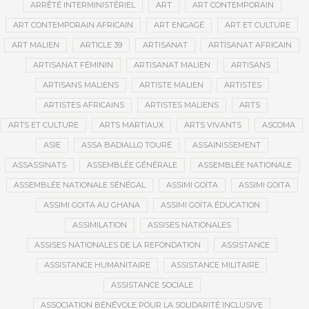
ARRÊTÉ INTERMINISTÉRIEL
ART
ART CONTEMPORAIN
ART CONTEMPORAIN AFRICAIN
ART ENGAGÉ
ART ET CULTURE
ART MALIEN
ARTICLE 39
ARTISANAT
ARTISANAT AFRICAIN
ARTISANAT FÉMININ
ARTISANAT MALIEN
ARTISANS
ARTISANS MALIENS
ARTISTE MALIEN
ARTISTES
ARTISTES AFRICAINS
ARTISTES MALIENS
ARTS
ARTS ET CULTURE
ARTS MARTIAUX
ARTS VIVANTS
ASCOMA
ASIE
ASSA BADIALLO TOURÉ
ASSAINISSEMENT
ASSASSINATS
ASSEMBLÉE GÉNÉRALE
ASSEMBLÉE NATIONALE
ASSEMBLÉE NATIONALE SÉNÉGAL
ASSIMI GOÏTA
ASSIMI GOITA
ASSIMI GOITA AU GHANA
ASSIMI GOÏTA ÉDUCATION
ASSIMILATION
ASSISES NATIONALES
ASSISES NATIONALES DE LA REFONDATION
ASSISTANCE
ASSISTANCE HUMANITAIRE
ASSISTANCE MILITAIRE
ASSISTANCE SOCIALE
ASSOCIATION BÉNÉVOLE POUR LA SOLIDARITÉ INCLUSIVE