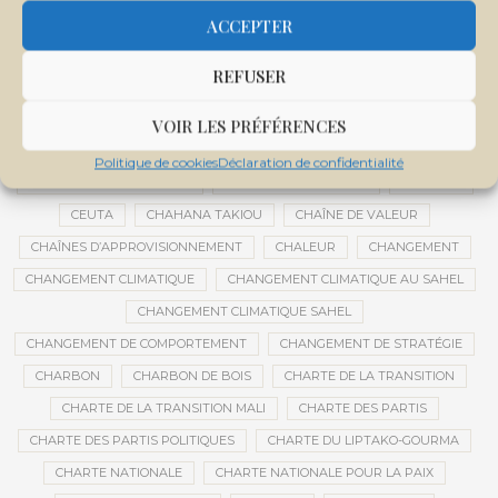
CENTRE INTERNATIONAL DE CONFÉRENCES DE BAMAKO
ACCEPTER
CENTRE MALI
REFUSER
CENTRE NATIONAL DES EXAMENS ET CONCOURS DE L’ÉDUCATION
CENTRES DE DONNÉES
CERCLE DE RÉFLEXION À DISTANCE
VOIR LES PRÉFÉRENCES
CÉRÉALES
CÉRÉALES RUSSES
CÉRÉMONIE DE DÉCORATION
Politique de cookies
Déclaration de confidentialité
CÉRÉMONIES DE MARIAGE
CÉRÉMONIES SOCIALES
CERVEAU
CEUTA
CHAHANA TAKIOU
CHAÎNE DE VALEUR
CHAÎNES D’APPROVISIONNEMENT
CHALEUR
CHANGEMENT
CHANGEMENT CLIMATIQUE
CHANGEMENT CLIMATIQUE AU SAHEL
CHANGEMENT CLIMATIQUE SAHEL
CHANGEMENT DE COMPORTEMENT
CHANGEMENT DE STRATÉGIE
CHARBON
CHARBON DE BOIS
CHARTE DE LA TRANSITION
CHARTE DE LA TRANSITION MALI
CHARTE DES PARTIS
CHARTE DES PARTIS POLITIQUES
CHARTE DU LIPTAKO-GOURMA
CHARTE NATIONALE
CHARTE NATIONALE POUR LA PAIX