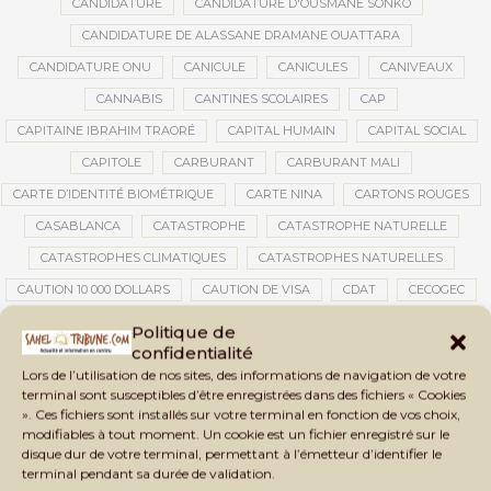
CANDIDATURE
CANDIDATURE D'OUSMANE SONKO
CANDIDATURE DE ALASSANE DRAMANE OUATTARA
CANDIDATURE ONU
CANICULE
CANICULES
CANIVEAUX
CANNABIS
CANTINES SCOLAIRES
CAP
CAPITAINE IBRAHIM TRAORÉ
CAPITAL HUMAIN
CAPITAL SOCIAL
CAPITOLE
CARBURANT
CARBURANT MALI
CARTE D’IDENTITÉ BIOMÉTRIQUE
CARTE NINA
CARTONS ROUGES
CASABLANCA
CATASTROPHE
CATASTROPHE NATURELLE
CATASTROPHES CLIMATIQUES
CATASTROPHES NATURELLES
CAUTION 10 000 DOLLARS
CAUTION DE VISA
CDAT
CECOGEC
CÉDÉAO
CEDEAO
CEI
CÉLÉBRATION NATIONALE
CEMAC
Politique de
confidentialité
CEMAPI
CEN-SNESUP
CENOU
CENSURE
Lors de l’utilisation de nos sites, des informations de navigation de votre
CENTRAFRIQUE
CENTRALE SOLAIRE
terminal sont susceptibles d’être enregistrées dans des fichiers « Cookies
». Ces fichiers sont installés sur votre terminal en fonction de vos choix,
CENTRALE SOLAIRE DE SANANKOROBA
CENTRALES SOLAIRES
modifiables à tout moment. Un cookie est un fichier enregistré sur le
CENTRE D'INTELLIGENCE ARTIFICIELLE
disque dur de votre terminal, permettant à l’émetteur d’identifier le
terminal pendant sa durée de validation.
CENTRE DE SANTÉ COMMUNAUTAIRE
CENTRE DU MALI