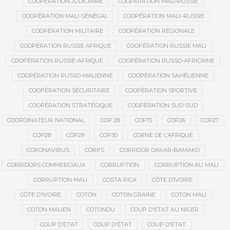
COOPÉRATION JUDICIAIRE
COOPÉRATION MALI-RUSSIE
COOPÉRATION MALI-SÉNÉGAL
COOPÉRATION MALI–RUSSIE
COOPÉRATION MILITAIRE
COOPÉRATION RÉGIONALE
COOPÉRATION RUSSIE AFRIQUE
COOPÉRATION RUSSIE MALI
COOPÉRATION RUSSIE-AFRIQUE
COOPÉRATION RUSSO-AFRICAINE
COOPÉRATION RUSSO-MALIENNE
COOPÉRATION SAHÉLIENNE
COOPÉRATION SÉCURITAIRE
COOPÉRATION SPORTIVE
COOPÉRATION STRATÉGIQUE
COOPÉRATION SUD-SUD
COORDINATEUR NATIONAL
COP 28
COP15
COP26
COP27
COP28
COP29
COP30
CORNE DE L’AFRIQUE
CORONAVIRUS
CORPS
CORRIDOR DAKAR-BAMAKO
CORRIDORS COMMERCIAUX
CORRUPTION
CORRUPTION AU MALI
CORRUPTION MALI
COSTA RICA
CÔTE D’IVOIRE
CÔTE D'IVOIRE
COTON
COTON GRAINE
COTON MALI
COTON MALIEN
COTONOU
COUP D'ETAT AU NIGER
COUP D’ÉTAT
COUP D'ÉTAT
COUP D'ETAT