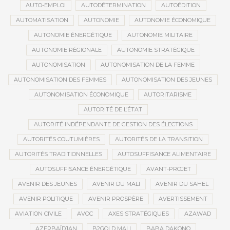
AUTO-EMPLOI
AUTODÉTERMINATION
AUTOÉDITION
AUTOMATISATION
AUTONOMIE
AUTONOMIE ÉCONOMIQUE
AUTONOMIE ÉNERGÉTIQUE
AUTONOMIE MILITAIRE
AUTONOMIE RÉGIONALE
AUTONOMIE STRATÉGIQUE
AUTONOMISATION
AUTONOMISATION DE LA FEMME
AUTONOMISATION DES FEMMES
AUTONOMISATION DES JEUNES
AUTONOMISATION ÉCONOMIQUE
AUTORITARISME
AUTORITÉ DE L’ÉTAT
AUTORITÉ INDÉPENDANTE DE GESTION DES ÉLECTIONS
AUTORITÉS COUTUMIÈRES
AUTORITÉS DE LA TRANSITION
AUTORITÉS TRADITIONNELLES
AUTOSUFFISANCE ALIMENTAIRE
AUTOSUFFISANCE ÉNERGÉTIQUE
AVANT-PROJET
AVENIR DES JEUNES
AVENIR DU MALI
AVENIR DU SAHEL
AVENIR POLITIQUE
AVENIR PROSPÈRE
AVERTISSEMENT
AVIATION CIVILE
AVOC
AXES STRATÉGIQUES
AZAWAD
AZERBAÏDJAN
B2GOLD MALI
BABA DAKONO