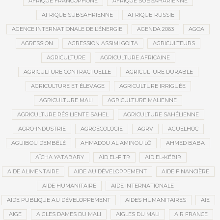
AFRIQUE FRANCOPHONE
AFRIQUE SUBSAHARIENNE
AFRIQUE SUBSAHRIENNE
AFRIQUE-RUSSIE
AGENCE INTERNATIONALE DE L’ÉNERGIE
AGENDA 2063
AGOA
AGRESSION
AGRESSION ASSIMI GOITA
AGRICULTEURS
AGRICULTURE
AGRICULTURE AFRICAINE
AGRICULTURE CONTRACTUELLE
AGRICULTURE DURABLE
AGRICULTURE ET ÉLEVAGE
AGRICULTURE IRRIGUÉE
AGRICULTURE MALI
AGRICULTURE MALIENNE
AGRICULTURE RÉSILIENTE SAHEL
AGRICULTURE SAHÉLIENNE
AGRO-INDUSTRIE
AGROÉCOLOGIE
AGRV
AGUELHOC
AGUIBOU DEMBÉLÉ
AHMADOU AL AMINOU LÔ
AHMED BABA
AÏCHA YATABARY
AÏD EL-FITR
AÏD EL-KÉBIR
AIDE ALIMENTAIRE
AIDE AU DÉVELOPPEMENT
AIDE FINANCIÈRE
AIDE HUMANITAIRE
AIDE INTERNATIONALE
AIDE PUBLIQUE AU DÉVELOPPEMENT
AIDES HUMANITAIRES
AIE
AIGE
AIGLES DAMES DU MALI
AIGLES DU MALI
AIR FRANCE