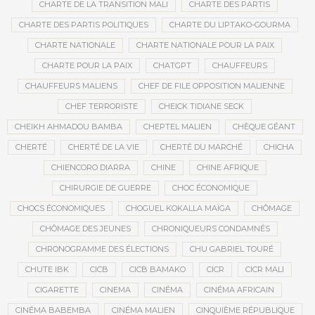
CHARTE DE LA TRANSITION MALI
CHARTE DES PARTIS
CHARTE DES PARTIS POLITIQUES
CHARTE DU LIPTAKO-GOURMA
CHARTE NATIONALE
CHARTE NATIONALE POUR LA PAIX
CHARTE POUR LA PAIX
CHATGPT
CHAUFFEURS
CHAUFFEURS MALIENS
CHEF DE FILE OPPOSITION MALIENNE
CHEF TERRORISTE
CHEICK TIDIANE SECK
CHEIKH AHMADOU BAMBA
CHEPTEL MALIEN
CHÈQUE GÉANT
CHERTÉ
CHERTÉ DE LA VIE
CHERTÉ DU MARCHÉ
CHICHA
CHIENCORO DIARRA
CHINE
CHINE AFRIQUE
CHIRURGIE DE GUERRE
CHOC ÉCONOMIQUE
CHOCS ÉCONOMIQUES
CHOGUEL KOKALLA MAÏGA
CHÔMAGE
CHÔMAGE DES JEUNES
CHRONIQUEURS CONDAMNÉS
CHRONOGRAMME DES ÉLECTIONS
CHU GABRIEL TOURÉ
CHUTE IBK
CICB
CICB BAMAKO
CICR
CICR MALI
CIGARETTE
CINEMA
CINÉMA
CINÉMA AFRICAIN
CINÉMA BABEMBA
CINÉMA MALIEN
CINQUIÈME RÉPUBLIQUE