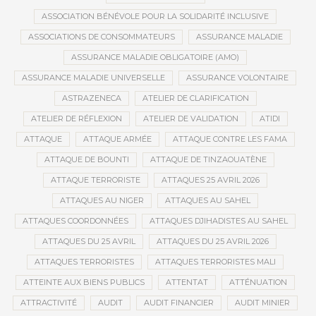
ASSOCIATION BÉNÉVOLE POUR LA SOLIDARITÉ INCLUSIVE
ASSOCIATIONS DE CONSOMMATEURS
ASSURANCE MALADIE
ASSURANCE MALADIE OBLIGATOIRE (AMO)
ASSURANCE MALADIE UNIVERSELLE
ASSURANCE VOLONTAIRE
ASTRAZENECA
ATELIER DE CLARIFICATION
ATELIER DE RÉFLEXION
ATELIER DE VALIDATION
ATIDI
ATTAQUE
ATTAQUE ARMÉE
ATTAQUE CONTRE LES FAMA
ATTAQUE DE BOUNTI
ATTAQUE DE TINZAOUATÈNE
ATTAQUE TERRORISTE
ATTAQUES 25 AVRIL 2026
ATTAQUES AU NIGER
ATTAQUES AU SAHEL
ATTAQUES COORDONNÉES
ATTAQUES DJIHADISTES AU SAHEL
ATTAQUES DU 25 AVRIL
ATTAQUES DU 25 AVRIL 2026
ATTAQUES TERRORISTES
ATTAQUES TERRORISTES MALI
ATTEINTE AUX BIENS PUBLICS
ATTENTAT
ATTÉNUATION
ATTRACTIVITÉ
AUDIT
AUDIT FINANCIER
AUDIT MINIER