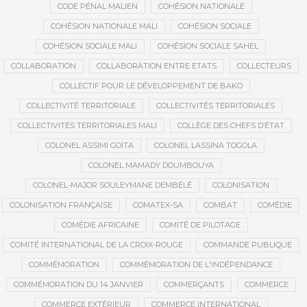
CODE PÉNAL MALIEN
COHÉSION NATIONALE
COHÉSION NATIONALE MALI
COHÉSION SOCIALE
COHÉSION SOCIALE MALI
COHÉSION SOCIALE SAHEL
COLLABORATION
COLLABORATION ENTRE ETATS
COLLECTEURS
COLLECTIF POUR LE DÉVELOPPEMENT DE BAKO
COLLECTIVITÉ TERRITORIALE
COLLECTIVITÉS TERRITORIALES
COLLECTIVITÉS TERRITORIALES MALI
COLLÈGE DES CHEFS D’ÉTAT
COLONEL ASSIMI GOÏTA
COLONEL LASSINA TOGOLA
COLONEL MAMADY DOUMBOUYA
COLONEL-MAJOR SOULEYMANE DEMBÉLÉ
COLONISATION
COLONISATION FRANÇAISE
COMATEX-SA
COMBAT
COMÉDIE
COMÉDIE AFRICAINE
COMITÉ DE PILOTAGE
COMITÉ INTERNATIONAL DE LA CROIX-ROUGE
COMMANDE PUBLIQUE
COMMÉMORATION
COMMÉMORATION DE L'INDÉPENDANCE
COMMÉMORATION DU 14 JANVIER
COMMERÇANTS
COMMERCE
COMMERCE EXTÉRIEUR
COMMERCE INTERNATIONAL