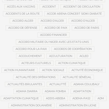
ACCÈS AUX VACCINS
ACCIDENT
ACCIDENT DE CIRCULATION
ACCIDENTS DE LA ROUTE
ACCOR ARENA CONCERT SIDIKI DIABATÉ
ACCORD ALGER
ACCORD D’ALGER
ACCORD D'ALGER
ACCORD DE DÉFENSE
ACCORD DE PAIX
ACCORD DE PARIS
ACCORD FINANCIER
ACCORD MILITAIRE DU NIGER AVEC LES ETATS-UNIS
ACCORD POUR LA PAIX
ACCORDS DE COOPÉRATION
ACCOUCHEMENT
ACCULTURATION
ACLED
ACTEURS CULTURELS
ACTION CLIMATIQUE
ACTION HUMANITAIRE
ACTION SOCIALE
ACTIVITÉ ÉCONOMIQUE
ACTUALITÉ DES OPÉRATIONS
ACTUALITÉ SÉNÉGAL
ACTUALITÉS BRULANTES
ACTUALITTÉ
ADAMA COULIBALY
ADAMA DIARRA
ADAMA FOMBA
ADAPTATION
ADAPTATION CLIMATIQUE
ADDIS-ABEBA
ADEMA-PASJ
ADM
ADMINISTRATION DOUANIÈRE
ADMINISTRATION EN LIGNE