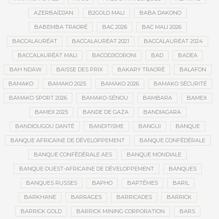
AZERBAÏDJAN
B2GOLD MALI
BABA DAKONO
BABEMBA TRAORÉ
BAC 2026
BAC MALI 2026
BACCALAURÉAT
BACCALAURÉAT 2021
BACCALAURÉAT 2024
BACCALAURÉAT MALI
BACODJICORONI
BAD
BADEA
BAH NDAW
BAISSE DES PRIX
BAKARY TRAORÉ
BALAFON
BAMAKO
BAMAKO 2025
BAMAKO 2026
BAMAKO SÉCURITÉ
BAMAKO SPORT 2026
BAMAKO-SÉNOU
BAMBARA
BAMEX
BAMEX 2025
BANDE DE GAZA
BANDIAGARA
BANDIOUGOU DANTÉ
BANDITISME
BANGUI
BANQUE
BANQUE AFRICAINE DE DÉVELOPPEMENT
BANQUE CONFÉDÉRALE
BANQUE CONFÉDÉRALE AES
BANQUE MONDIALE
BANQUE OUEST-AFRICAINE DE DÉVELOPPEMENT
BANQUES
BANQUES RUSSES
BAPHO
BAPTÊMES
BARIL
BARKHANE
BARRAGES
BARRICADES
BARRICK
BARRICK GOLD
BARRICK MINING CORPORATION
BARS