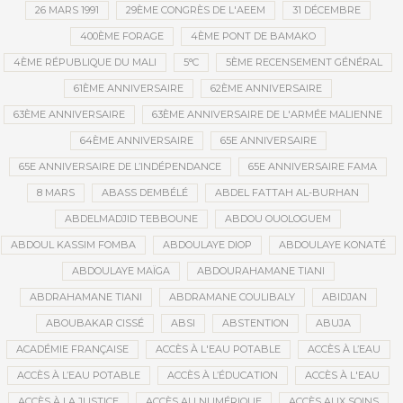
26 MARS 1991
29ÈME CONGRÈS DE L'AEEM
31 DÉCEMBRE
400ÈME FORAGE
4ÈME PONT DE BAMAKO
4ÈME RÉPUBLIQUE DU MALI
5°C
5ÈME RECENSEMENT GÉNÉRAL
61ÈME ANNIVERSAIRE
62ÈME ANNIVERSAIRE
63ÈME ANNIVERSAIRE
63ÈME ANNIVERSAIRE DE L'ARMÉE MALIENNE
64ÈME ANNIVERSAIRE
65E ANNIVERSAIRE
65E ANNIVERSAIRE DE L’INDÉPENDANCE
65E ANNIVERSAIRE FAMA
8 MARS
ABASS DEMBÉLÉ
ABDEL FATTAH AL-BURHAN
ABDELMADJID TEBBOUNE
ABDOU OUOLOGUEM
ABDOUL KASSIM FOMBA
ABDOULAYE DIOP
ABDOULAYE KONATÉ
ABDOULAYE MAÏGA
ABDOURAHAMANE TIANI
ABDRAHAMANE TIANI
ABDRAMANE COULIBALY
ABIDJAN
ABOUBAKAR CISSÉ
ABSI
ABSTENTION
ABUJA
ACADÉMIE FRANÇAISE
ACCÈS À L'EAU POTABLE
ACCÈS À L’EAU
ACCÈS À L’EAU POTABLE
ACCÈS À L’ÉDUCATION
ACCÈS À L'EAU
ACCÈS À LA JUSTICE
ACCÈS AU NUMÉRIQUE
ACCÈS AUX SOINS