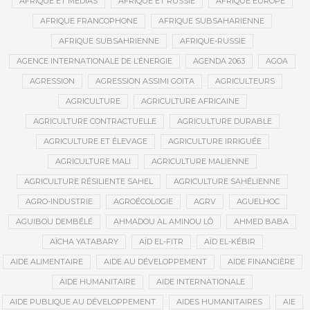
AFRIQUE ET MÉDIAS
AFRIQUE ET RUSSIE
AFRIQUE EUROPE
AFRIQUE FRANCOPHONE
AFRIQUE SUBSAHARIENNE
AFRIQUE SUBSAHRIENNE
AFRIQUE-RUSSIE
AGENCE INTERNATIONALE DE L’ÉNERGIE
AGENDA 2063
AGOA
AGRESSION
AGRESSION ASSIMI GOITA
AGRICULTEURS
AGRICULTURE
AGRICULTURE AFRICAINE
AGRICULTURE CONTRACTUELLE
AGRICULTURE DURABLE
AGRICULTURE ET ÉLEVAGE
AGRICULTURE IRRIGUÉE
AGRICULTURE MALI
AGRICULTURE MALIENNE
AGRICULTURE RÉSILIENTE SAHEL
AGRICULTURE SAHÉLIENNE
AGRO-INDUSTRIE
AGROÉCOLOGIE
AGRV
AGUELHOC
AGUIBOU DEMBÉLÉ
AHMADOU AL AMINOU LÔ
AHMED BABA
AÏCHA YATABARY
AÏD EL-FITR
AÏD EL-KÉBIR
AIDE ALIMENTAIRE
AIDE AU DÉVELOPPEMENT
AIDE FINANCIÈRE
AIDE HUMANITAIRE
AIDE INTERNATIONALE
AIDE PUBLIQUE AU DÉVELOPPEMENT
AIDES HUMANITAIRES
AIE