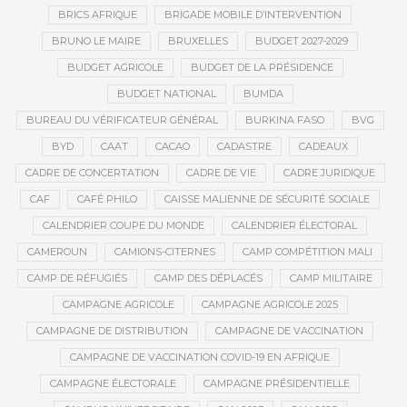
BRICS AFRIQUE
BRIGADE MOBILE D’INTERVENTION
BRUNO LE MAIRE
BRUXELLES
BUDGET 2027-2029
BUDGET AGRICOLE
BUDGET DE LA PRÉSIDENCE
BUDGET NATIONAL
BUMDA
BUREAU DU VÉRIFICATEUR GÉNÉRAL
BURKINA FASO
BVG
BYD
CAAT
CACAO
CADASTRE
CADEAUX
CADRE DE CONCERTATION
CADRE DE VIE
CADRE JURIDIQUE
CAF
CAFÉ PHILO
CAISSE MALIENNE DE SÉCURITÉ SOCIALE
CALENDRIER COUPE DU MONDE
CALENDRIER ÉLECTORAL
CAMEROUN
CAMIONS-CITERNES
CAMP COMPÉTITION MALI
CAMP DE RÉFUGIÉS
CAMP DES DÉPLACÉS
CAMP MILITAIRE
CAMPAGNE AGRICOLE
CAMPAGNE AGRICOLE 2025
CAMPAGNE DE DISTRIBUTION
CAMPAGNE DE VACCINATION
CAMPAGNE DE VACCINATION COVID-19 EN AFRIQUE
CAMPAGNE ÉLECTORALE
CAMPAGNE PRÉSIDENTIELLE