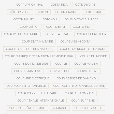
CORRUPTION MALI
COSTA RICA
CÔTE D’IVOIRE
CÔTE D'IVOIRE
COTON
COTON GRAINE
COTON MALI
COTON MALIEN
COTONOU
COUP D'ETAT AU NIGER
COUP D’ÉTAT
COUP D'ETAT
COUP D'ÉTAT
COUP D'ETAT MILITAIRE
COUP ETAT MALI
COUP ÉTAT MILITAIRE
COUP ETAT MILITAIRE
COUPE ASSIMI GOÏTA
COUPE D'AFRIQUE DES NATIONS
COUPE D’AFRIQUE DES NATIONS
COUPE D’AFRIQUE DES NATIONS FÉMININE 2026
COUPE DU MONDE
COUPE DU MONDE 2026
COUPLE
COUPLE MALIEN
COUPLES MALIENS
COUPS D’ÉTAT
COUPS D'ETAT
COUPURE ÉLECTRIQUE
COUR ASSISES DE BAMAKO
COUR CONSTITUTIONNELLE
COUR CONSTITUTIONNELLE DU MALI
COUR D’APPEL DE BAMAKO
COUR DES COMPTES
COUR PÉNALE INTERNATIONALE
COUR SUPRÊME
COUR SUPRÊME DU MALI
COURAGE
COURS DE SOUTIEN