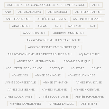
ANNULATION DU CONCOURS DE LA FONCTION PUBLIQUE
ANPE
ANR
ANTANANARIVO
ANTARCTIQUE
ANTI-IMPÉRIALISME
ANTITERRORISME
ANTÓNIO GUTERRES
ANTONIO GUTERRES
APAISEMENT
APCAM
APD
APEX MALI
APJ
APPRENTISSAGE
APPROVISIONNEMENT
APPROVISIONNEMENT EN CARBURANT
APPROVISIONNEMENT ÉNERGÉTIQUE
APPROVISIONNEMENT HYDROCARBURES MALI
AQUACULTURE
ARBITRAGE INTERNATIONAL
ARCANE POLITIQUE
ARCHITECTURE EN BANCO
ARCTIQUE
ARISTOTE
ARMÉE
ARMÉE AES
ARMÉE BÉNINOISE
ARMÉE BURKINABÉ
ARMÉE CONFÉDÉRALE
ARMÉE ET NATION
ARMÉE FRANÇAISE
ARMÉE GUINÉENNE
ARMÉE MALIENNE
ARMÉE NIGÉRIANE
ARMÉE SOUDANAISE
ARMÉE SOUVERAINE
ARMÉE TCHADIENNE
ARMÉES SAHÉLIENNES
ARMELLE DAKOUO
ARMEMENT