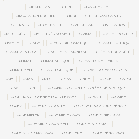
CINSERE-ANR
CIPRES
CIRA CHARITY
CIRCULATION ROUTIÈRE
CIRDI
CITÉ DES 333 SAINTS
CITERNES
CITOYENNETÉ
CIVIL DE SAN
CIVILISATION
CIVILS TUÉS
CIVILS TUÉS AU MALI
CIVISME
CIVISME ROUTIER
CIWARA
CLABA
CLASSE DIPLOMATIQUE
CLASSE POLITIQUE
CLASSEMENT 2021
CLASSEMENT MONDIAL
CLÉMENT DEMBÉLÉ
CLIMAT
CLIMAT AFRIQUE
CLIMAT DES AFFAIRES
CLIMAT MALI
CLIMAT POLITIQUE
CLUBS PROFESSIONNELS
CMA
CMAS
CMDT
CMSS
CNDH
CNECE
CNPM
CNSP
CNT
CO-CONSTRUCTION DE LA 4ÈME RÉPUBLIQUE
COALITION CITOYENNE POUR LE SAHEL
COBALT
COCAÏNE
COCEM
CODE DE LA ROUTE
CODE DE PROCÉDURE PÉNALE
CODE MINIER
CODE MINIER 2023
CODE MINIER 2023
CODE MINIER 2023 MALI
CODE MINIER MALI
CODE MINIER MALI 2023
CODE PÉNAL
CODE PÉNAL 2024