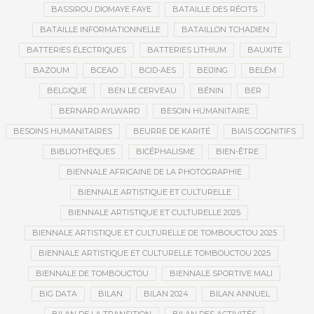
BASSIROU DIOMAYE FAYE
BATAILLE DES RÉCITS
BATAILLE INFORMATIONNELLE
BATAILLON TCHADIEN
BATTERIES ÉLECTRIQUES
BATTERIES LITHIUM
BAUXITE
BAZOUM
BCEAO
BCID-AES
BEIJING
BELÉM
BELGIQUE
BEN LE CERVEAU
BÉNIN
BER
BERNARD AYLWARD
BESOIN HUMANITAIRE
BESOINS HUMANITAIRES
BEURRE DE KARITÉ
BIAIS COGNITIFS
BIBLIOTHÈQUES
BICÉPHALISME
BIEN-ÊTRE
BIENNALE AFRICAINE DE LA PHOTOGRAPHIE
BIENNALE ARTISTIQUE ET CULTURELLE
BIENNALE ARTISTIQUE ET CULTURELLE 2025
BIENNALE ARTISTIQUE ET CULTURELLE DE TOMBOUCTOU 2025
BIENNALE ARTISTIQUE ET CULTURELLE TOMBOUCTOU 2025
BIENNALE DE TOMBOUCTOU
BIENNALE SPORTIVE MALI
BIG DATA
BILAN
BILAN 2024
BILAN ANNUEL