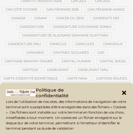
CAMPUS UNIVERSITAIRE
CAN 2023
CAN 2025
CAN CÔTE D'IVOIRE
CAN FÉMININE 2026
CAN FÉMININE MAROC
CANADA
CANAM
CANCER DU SEIN
CANDIDATS DEF
CANDIDATURE
CANDIDATURE D'OUSMANE SONKO
CANDIDATURE DE ALASSANE DRAMANE OUATTARA
CANDIDATURE ONU
CANICULE
CANICULES
CANIVEAUX
CANNABIS
CANTINES SCOLAIRES
CAP
CAPITAINE IBRAHIM TRAORÉ
CAPITAL HUMAIN
CAPITAL SOCIAL
CAPITOLE
CARBURANT
CARBURANT MALI
CARTE D’IDENTITÉ BIOMÉTRIQUE
CARTE NINA
CARTONS ROUGES
CASABLANCA
CATASTROPHE
CATASTROPHE NATURELLE
Politique de
confidentialité
CATASTROPHES CLIMATIQUES
CATASTROPHES NATURELLES
Lors de l’utilisation de nos sites, des informations de navigation de votre
CAUTION 10 000 DOLLARS
CAUTION DE VISA
CDAT
CECOGEC
terminal sont susceptibles d’être enregistrées dans des fichiers « Cookies
». Ces fichiers sont installés sur votre terminal en fonction de vos choix,
CÉDÉAO
CEDEAO
CEI
CÉLÉBRATION NATIONALE
CEMAC
modifiables à tout moment. Un cookie est un fichier enregistré sur le
CEMAPI
CEN-SNESUP
CENOU
CENSURE
disque dur de votre terminal, permettant à l’émetteur d’identifier le
terminal pendant sa durée de validation.
CENTRAFRIQUE
CENTRALE SOLAIRE