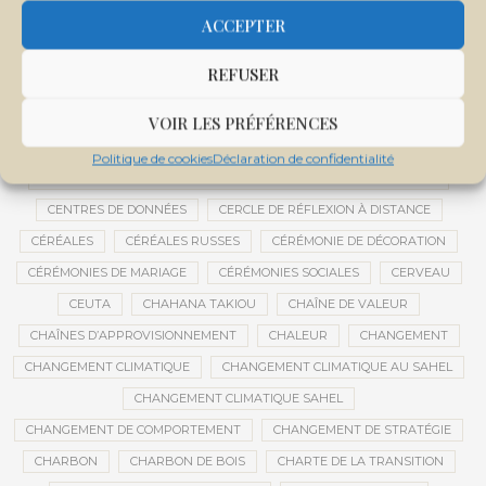
CENTRALE SOLAIRE DE SANANKOROBA
CENTRALES SOLAIRES
ACCEPTER
CENTRE D'INTELLIGENCE ARTIFICIELLE
REFUSER
CENTRE DE SANTÉ COMMUNAUTAIRE
CENTRE DU MALI
CENTRE INTERNATIONAL DE CONFÉRENCES DE BAMAKO
VOIR LES PRÉFÉRENCES
CENTRE MALI
Politique de cookies
Déclaration de confidentialité
CENTRE NATIONAL DES EXAMENS ET CONCOURS DE L’ÉDUCATION
CENTRES DE DONNÉES
CERCLE DE RÉFLEXION À DISTANCE
CÉRÉALES
CÉRÉALES RUSSES
CÉRÉMONIE DE DÉCORATION
CÉRÉMONIES DE MARIAGE
CÉRÉMONIES SOCIALES
CERVEAU
CEUTA
CHAHANA TAKIOU
CHAÎNE DE VALEUR
CHAÎNES D’APPROVISIONNEMENT
CHALEUR
CHANGEMENT
CHANGEMENT CLIMATIQUE
CHANGEMENT CLIMATIQUE AU SAHEL
CHANGEMENT CLIMATIQUE SAHEL
CHANGEMENT DE COMPORTEMENT
CHANGEMENT DE STRATÉGIE
CHARBON
CHARBON DE BOIS
CHARTE DE LA TRANSITION