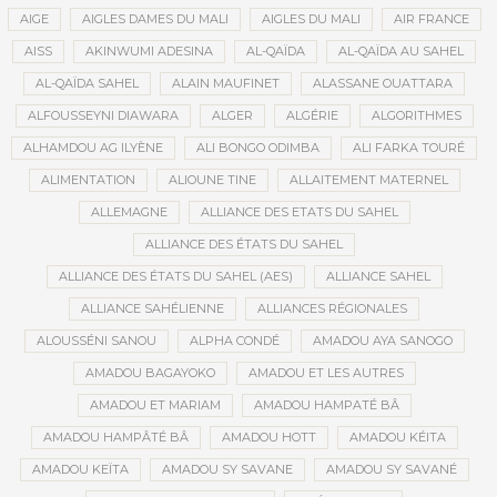
AIGE
AIGLES DAMES DU MALI
AIGLES DU MALI
AIR FRANCE
AISS
AKINWUMI ADESINA
AL-QAÏDA
AL-QAÏDA AU SAHEL
AL-QAÏDA SAHEL
ALAIN MAUFINET
ALASSANE OUATTARA
ALFOUSSEYNI DIAWARA
ALGER
ALGÉRIE
ALGORITHMES
ALHAMDOU AG ILYÈNE
ALI BONGO ODIMBA
ALI FARKA TOURÉ
ALIMENTATION
ALIOUNE TINE
ALLAITEMENT MATERNEL
ALLEMAGNE
ALLIANCE DES ETATS DU SAHEL
ALLIANCE DES ÉTATS DU SAHEL
ALLIANCE DES ÉTATS DU SAHEL (AES)
ALLIANCE SAHEL
ALLIANCE SAHÉLIENNE
ALLIANCES RÉGIONALES
ALOUSSÉNI SANOU
ALPHA CONDÉ
AMADOU AYA SANOGO
AMADOU BAGAYOKO
AMADOU ET LES AUTRES
AMADOU ET MARIAM
AMADOU HAMPATÉ BÂ
AMADOU HAMPÂTÉ BÂ
AMADOU HOTT
AMADOU KÉITA
AMADOU KEÏTA
AMADOU SY SAVANE
AMADOU SY SAVANÉ