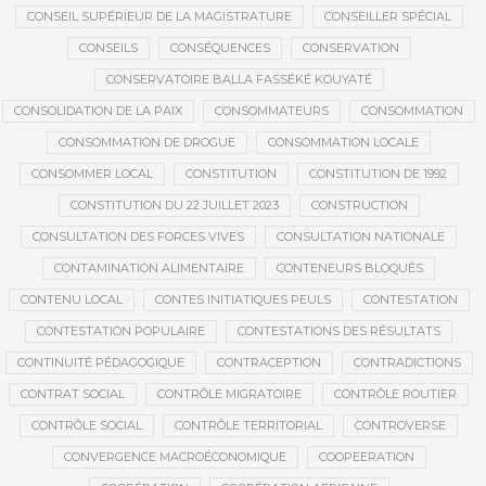
CONSEIL SUPÉRIEUR DE LA MAGISTRATURE
CONSEILLER SPÉCIAL
CONSEILS
CONSÉQUENCES
CONSERVATION
CONSERVATOIRE BALLA FASSÉKÉ KOUYATÉ
CONSOLIDATION DE LA PAIX
CONSOMMATEURS
CONSOMMATION
CONSOMMATION DE DROGUE
CONSOMMATION LOCALE
CONSOMMER LOCAL
CONSTITUTION
CONSTITUTION DE 1992
CONSTITUTION DU 22 JUILLET 2023
CONSTRUCTION
CONSULTATION DES FORCES VIVES
CONSULTATION NATIONALE
CONTAMINATION ALIMENTAIRE
CONTENEURS BLOQUÉS
CONTENU LOCAL
CONTES INITIATIQUES PEULS
CONTESTATION
CONTESTATION POPULAIRE
CONTESTATIONS DES RÉSULTATS
CONTINUITÉ PÉDAGOGIQUE
CONTRACEPTION
CONTRADICTIONS
CONTRAT SOCIAL
CONTRÔLE MIGRATOIRE
CONTRÔLE ROUTIER
CONTRÔLE SOCIAL
CONTRÔLE TERRITORIAL
CONTROVERSE
CONVERGENCE MACROÉCONOMIQUE
COOPEERATION