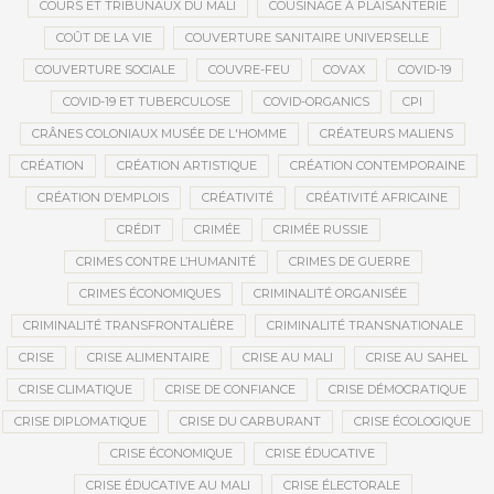
COURS ET TRIBUNAUX DU MALI
COUSINAGE À PLAISANTERIE
COÛT DE LA VIE
COUVERTURE SANITAIRE UNIVERSELLE
COUVERTURE SOCIALE
COUVRE-FEU
COVAX
COVID-19
COVID-19 ET TUBERCULOSE
COVID-ORGANICS
CPI
CRÂNES COLONIAUX MUSÉE DE L'HOMME
CRÉATEURS MALIENS
CRÉATION
CRÉATION ARTISTIQUE
CRÉATION CONTEMPORAINE
CRÉATION D’EMPLOIS
CRÉATIVITÉ
CRÉATIVITÉ AFRICAINE
CRÉDIT
CRIMÉE
CRIMÉE RUSSIE
CRIMES CONTRE L’HUMANITÉ
CRIMES DE GUERRE
CRIMES ÉCONOMIQUES
CRIMINALITÉ ORGANISÉE
CRIMINALITÉ TRANSFRONTALIÈRE
CRIMINALITÉ TRANSNATIONALE
CRISE
CRISE ALIMENTAIRE
CRISE AU MALI
CRISE AU SAHEL
CRISE CLIMATIQUE
CRISE DE CONFIANCE
CRISE DÉMOCRATIQUE
CRISE DIPLOMATIQUE
CRISE DU CARBURANT
CRISE ÉCOLOGIQUE
CRISE ÉCONOMIQUE
CRISE ÉDUCATIVE
CRISE ÉDUCATIVE AU MALI
CRISE ÉLECTORALE