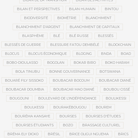
BILAN DE LA TRANSITION
BILAN DES ACTIVITÉS
BILAN ET PERSPECTIVES
BILAN HUMAIN
BINTOU
BIODIVERSITÉ
BIOMÉTRIE
BLANCHIMENT
BLANCHIMENT D’ARGENT
BLANCHIMENT DE CAPITAUX
BLASPHÈME
BLÉ
BLÉ RUSSE
BLESSÉS
BLESSÉS DE GUERRE
BLESSURE FATOU DEMBÉLÉ
BLOCKCHAIN
BLOCUS
BLOCUS ÉCONOMIQUE
BLOGING
BNDA
BOAD
BOBO-DIOULASSO
BOGOLAN
BOKAR BIRO
BOKO HARAM
BOLA TINUBU
BONNE GOUVERNANCE
BOTSWANA
BOUARÉ FILY SISSOKO
BOUBACAR BOCOUM
BOUBACAR DIANÉ
BOUBACAR DOUMBIA
BOUBACAR MAO DIANÉ
BOUBOU CISSÉ
BOUGOUNI
BOULEVARD DE L’INDÉPENDANCE
BOULIKESSI
BOULKESSI
BOURAKÉBOUGOU
BOUREM
BOURÉMA KANSAYE
BOURSES
BOURSES D'ÉTUDES
BOURSES ÉTUDIANTS
BOZO
BRASSAGE CULTUREL
BRÉMA ELY DICKO
BRÉSIL
BRICE OLIGUI NGUEMA
BRICS