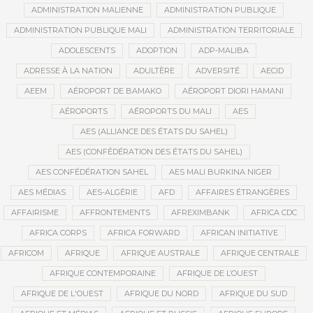
ADMINISTRATION MALIENNE
ADMINISTRATION PUBLIQUE
ADMINISTRATION PUBLIQUE MALI
ADMINISTRATION TERRITORIALE
ADOLESCENTS
ADOPTION
ADP-MALIBA
ADRESSE À LA NATION
ADULTÈRE
ADVERSITÉ
AECID
AEEM
AÉROPORT DE BAMAKO
AÉROPORT DIORI HAMANI
AÉROPORTS
AÉROPORTS DU MALI
AES
AES (ALLIANCE DES ÉTATS DU SAHEL)
AES (CONFÉDÉRATION DES ÉTATS DU SAHEL)
AES CONFÉDÉRATION SAHEL
AES MALI BURKINA NIGER
AES MÉDIAS
AES-ALGÉRIE
AFD
AFFAIRES ÉTRANGÈRES
AFFAIRISME
AFFRONTEMENTS
AFREXIMBANK
AFRICA CDC
AFRICA CORPS
AFRICA FORWARD
AFRICAN INITIATIVE
AFRICOM
AFRIQUE
AFRIQUE AUSTRALE
AFRIQUE CENTRALE
AFRIQUE CONTEMPORAINE
AFRIQUE DE L’OUEST
AFRIQUE DE L'OUEST
AFRIQUE DU NORD
AFRIQUE DU SUD