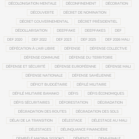
DÉCOLONISATION MENTALE
DÉCONFINEMENT
DÉCORATION
DÉCOUVERTE
DÉCRET DE NOMINATION
DÉCRET GOUVERNEMENTAL
DÉCRET PRÉSIDENTIEL
DÉDOLLARISATION
DEEPFAKE
DEEPFAKES
DEF
DEF 2020
DEF 2022
DEF 2023
DEF 2025
DEF 2026 MALI
DÉFÉCATION À L’AIR LIBRE
DÉFENSE
DÉFENSE COLLECTIVE
DÉFENSE COMMUNE
DÉFENSE DU TERRITOIRE
DÉFENSE ET SÉCURITÉ
DÉFENSE EUROPÉENNE
DÉFENSE MALI
DÉFENSE NATIONALE
DÉFENSE SAHÉLIENNE
DÉFICIT BUDGÉTAIRE
DÉFILÉ MILITAIRE
DÉFILÉ MILITAIRE BAMAKO
DÉFIS
DÉFIS ÉCONOMIQUES
DÉFIS SÉCURITAIRES
DÉFORESTATION
DÉGRADATION
DÉGRADATION DES ROUTES
DÉGRADATION DES SOLS
DÉLAI DE LA TRANSITION
DÉLESTAGE
DÉLESTAGE AU MALI
DÉLESTAGES
DÉLINQUANCE FINANCIÈRE
DEMBÉLÉ MADINA SISSOKO
DÉMENTI
DEMI-FINALE