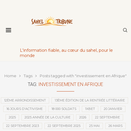
L'information fiable, au cœur du sahel, pour le
monde
Home
Tags
Posts tagged with "investissement en Afrique"
TAG:
INVESTISSEMENT EN AFRIQUE
12ÈME ARRONDISSEMENT
13ÈME ÉDITION DE LA RENTRÉE LITTÉRAIRE
16 JOURS D'ACTIVISME
18 000 SOLDATS
1XBET
20 JANVIER
2025
2025 ANNÉE DE LA CULTURE
2026
22 SEPTEMBRE
22 SEPTEMBRE 2023
22 SEPTEMBRE 2025
25 MAI
26 MARS