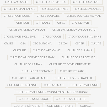
CRISES AU SAHEL
CRISES ÉCONOMIQUES
CRISES ÉDUCATIVES
CRISES HUMANITAIRES
CRISES MALIENNES
CRISES MONDIALES
CRISES POLITIQUES
CRISES SOCIALES
CRISES SOCIALES AU MALI
CRITIQUE
CRITIQUES
CRNC
CROISSANCE
CROISSANCE ÉCONOMIQUE
CROISSANCE ÉCONOMIQUE MALI
CROISSANCE INCLUSIVE
CROIX ROUGE
CROIX-ROUGE MALIENNE
CRUES
CSA
CSC BURKINA
CSCOM
CSRÉF
CUIVRE
CULTURE
CULTURE AFRICAINE
CULTURE AU MALI
CULTURE AU SERVICE DE LA PAIX
CULTURE DE LA LECTURE
CULTURE DE LA PAIX
CULTURE ET DÉVELOPPEMENT
CULTURE ET ÉCONOMIE
CULTURE ET PAIX
CULTURE ET PAIX AU MALI
CULTURE ET SOUVERAINETÉ
CULTURE GUINÉENNE
CULTURE MALI
CULTURE MALIENNE
CULTURE MALIENNE RAYONNEMENT INTERNATIONAL
CULTURE NUMÉRIQUE
CULTURE SAHÉLIENNE
CULTURE SÉNOUFO
CULTURE URBAINE
CURAGE