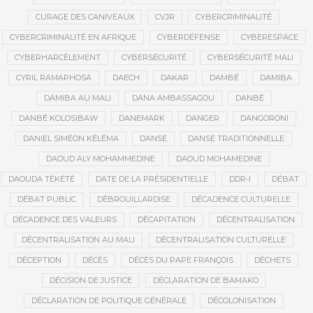
CURAGE DES CANIVEAUX
CVJR
CYBERCRIMINALITÉ
CYBERCRIMINALITÉ EN AFRIQUE
CYBERDÉFENSE
CYBERESPACE
CYBERHARCÈLEMENT
CYBERSÉCURITÉ
CYBERSÉCURITÉ MALI
CYRIL RAMAPHOSA
DAECH
DAKAR
DAMBÉ
DAMIBA
DAMIBA AU MALI
DANA AMBASSAGOU
DANBÉ
DANBÉ KOLOSIBAW
DANEMARK
DANGER
DANGORONI
DANIEL SIMÉON KÉLÉMA
DANSE
DANSE TRADITIONNELLE
DAOUD ALY MOHAMMEDINE
DAOUD MOHAMEDINE
DAOUDA TÉKÉTÉ
DATE DE LA PRÉSIDENTIELLE
DDR-I
DÉBAT
DÉBAT PUBLIC
DÉBROUILLARDISE
DÉCADENCE CULTURELLE
DÉCADENCE DES VALEURS
DÉCAPITATION
DÉCENTRALISATION
DÉCENTRALISATION AU MALI
DÉCENTRALISATION CULTURELLE
DÉCEPTION
DÉCÈS
DÉCÈS DU PAPE FRANÇOIS
DÉCHETS
DÉCISION DE JUSTICE
DÉCLARATION DE BAMAKO
DÉCLARATION DE POLITIQUE GÉNÉRALE
DÉCOLONISATION