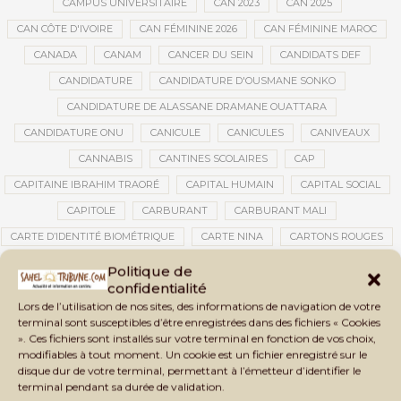
CAMPUS UNIVERSITAIRE
CAN 2023
CAN 2025
CAN CÔTE D'IVOIRE
CAN FÉMININE 2026
CAN FÉMININE MAROC
CANADA
CANAM
CANCER DU SEIN
CANDIDATS DEF
CANDIDATURE
CANDIDATURE D'OUSMANE SONKO
CANDIDATURE DE ALASSANE DRAMANE OUATTARA
CANDIDATURE ONU
CANICULE
CANICULES
CANIVEAUX
CANNABIS
CANTINES SCOLAIRES
CAP
CAPITAINE IBRAHIM TRAORÉ
CAPITAL HUMAIN
CAPITAL SOCIAL
CAPITOLE
CARBURANT
CARBURANT MALI
CARTE D’IDENTITÉ BIOMÉTRIQUE
CARTE NINA
CARTONS ROUGES
CASABLANCA
CATASTROPHE
CATASTROPHE NATURELLE
Politique de
confidentialité
CATASTROPHES CLIMATIQUES
CATASTROPHES NATURELLES
Lors de l’utilisation de nos sites, des informations de navigation de votre
CAUTION 10 000 DOLLARS
CAUTION DE VISA
CDAT
CECOGEC
terminal sont susceptibles d’être enregistrées dans des fichiers « Cookies
». Ces fichiers sont installés sur votre terminal en fonction de vos choix,
CEDEAO
CÉDÉAO
CEI
CÉLÉBRATION NATIONALE
CEMAC
modifiables à tout moment. Un cookie est un fichier enregistré sur le
CEMAPI
CEN-SNESUP
CENOU
CENSURE
disque dur de votre terminal, permettant à l’émetteur d’identifier le
terminal pendant sa durée de validation.
CENTRAFRIQUE
CENTRALE SOLAIRE