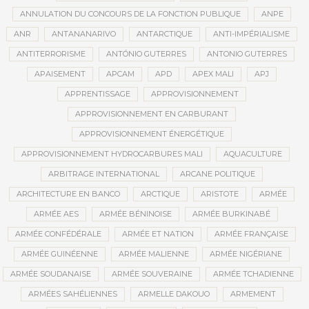
ANNULATION DU CONCOURS DE LA FONCTION PUBLIQUE
ANPE
ANR
ANTANANARIVO
ANTARCTIQUE
ANTI-IMPÉRIALISME
ANTITERRORISME
ANTÓNIO GUTERRES
ANTONIO GUTERRES
APAISEMENT
APCAM
APD
APEX MALI
APJ
APPRENTISSAGE
APPROVISIONNEMENT
APPROVISIONNEMENT EN CARBURANT
APPROVISIONNEMENT ÉNERGÉTIQUE
APPROVISIONNEMENT HYDROCARBURES MALI
AQUACULTURE
ARBITRAGE INTERNATIONAL
ARCANE POLITIQUE
ARCHITECTURE EN BANCO
ARCTIQUE
ARISTOTE
ARMÉE
ARMÉE AES
ARMÉE BÉNINOISE
ARMÉE BURKINABÉ
ARMÉE CONFÉDÉRALE
ARMÉE ET NATION
ARMÉE FRANÇAISE
ARMÉE GUINÉENNE
ARMÉE MALIENNE
ARMÉE NIGÉRIANE
ARMÉE SOUDANAISE
ARMÉE SOUVERAINE
ARMÉE TCHADIENNE
ARMÉES SAHÉLIENNES
ARMELLE DAKOUO
ARMEMENT