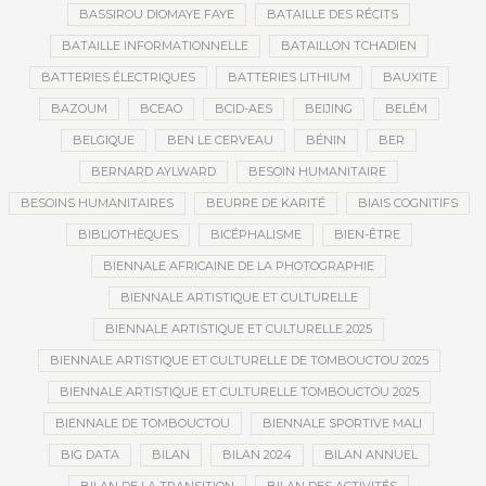
BASSIROU DIOMAYE FAYE
BATAILLE DES RÉCITS
BATAILLE INFORMATIONNELLE
BATAILLON TCHADIEN
BATTERIES ÉLECTRIQUES
BATTERIES LITHIUM
BAUXITE
BAZOUM
BCEAO
BCID-AES
BEIJING
BELÉM
BELGIQUE
BEN LE CERVEAU
BÉNIN
BER
BERNARD AYLWARD
BESOIN HUMANITAIRE
BESOINS HUMANITAIRES
BEURRE DE KARITÉ
BIAIS COGNITIFS
BIBLIOTHÈQUES
BICÉPHALISME
BIEN-ÊTRE
BIENNALE AFRICAINE DE LA PHOTOGRAPHIE
BIENNALE ARTISTIQUE ET CULTURELLE
BIENNALE ARTISTIQUE ET CULTURELLE 2025
BIENNALE ARTISTIQUE ET CULTURELLE DE TOMBOUCTOU 2025
BIENNALE ARTISTIQUE ET CULTURELLE TOMBOUCTOU 2025
BIENNALE DE TOMBOUCTOU
BIENNALE SPORTIVE MALI
BIG DATA
BILAN
BILAN 2024
BILAN ANNUEL