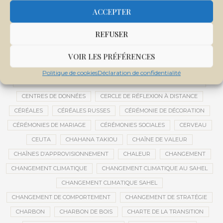
CENTRALE SOLAIRE DE SANANKOROBA
CENTRALES SOLAIRES
ACCEPTER
CENTRE D'INTELLIGENCE ARTIFICIELLE
REFUSER
CENTRE DE SANTÉ COMMUNAUTAIRE
CENTRE DU MALI
CENTRE INTERNATIONAL DE CONFÉRENCES DE BAMAKO
VOIR LES PRÉFÉRENCES
CENTRE MALI
Politique de cookies
Déclaration de confidentialité
CENTRE NATIONAL DES EXAMENS ET CONCOURS DE L’ÉDUCATION
CENTRES DE DONNÉES
CERCLE DE RÉFLEXION À DISTANCE
CÉRÉALES
CÉRÉALES RUSSES
CÉRÉMONIE DE DÉCORATION
CÉRÉMONIES DE MARIAGE
CÉRÉMONIES SOCIALES
CERVEAU
CEUTA
CHAHANA TAKIOU
CHAÎNE DE VALEUR
CHAÎNES D’APPROVISIONNEMENT
CHALEUR
CHANGEMENT
CHANGEMENT CLIMATIQUE
CHANGEMENT CLIMATIQUE AU SAHEL
CHANGEMENT CLIMATIQUE SAHEL
CHANGEMENT DE COMPORTEMENT
CHANGEMENT DE STRATÉGIE
CHARBON
CHARBON DE BOIS
CHARTE DE LA TRANSITION