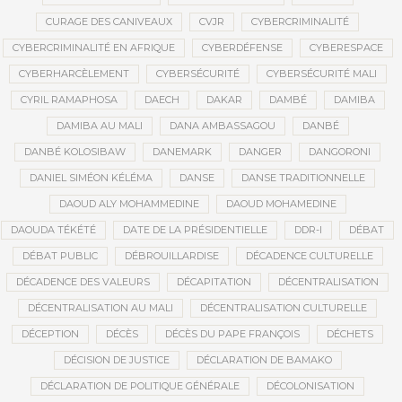
CURAGE DES CANIVEAUX
CVJR
CYBERCRIMINALITÉ
CYBERCRIMINALITÉ EN AFRIQUE
CYBERDÉFENSE
CYBERESPACE
CYBERHARCÈLEMENT
CYBERSÉCURITÉ
CYBERSÉCURITÉ MALI
CYRIL RAMAPHOSA
DAECH
DAKAR
DAMBÉ
DAMIBA
DAMIBA AU MALI
DANA AMBASSAGOU
DANBÉ
DANBÉ KOLOSIBAW
DANEMARK
DANGER
DANGORONI
DANIEL SIMÉON KÉLÉMA
DANSE
DANSE TRADITIONNELLE
DAOUD ALY MOHAMMEDINE
DAOUD MOHAMEDINE
DAOUDA TÉKÉTÉ
DATE DE LA PRÉSIDENTIELLE
DDR-I
DÉBAT
DÉBAT PUBLIC
DÉBROUILLARDISE
DÉCADENCE CULTURELLE
DÉCADENCE DES VALEURS
DÉCAPITATION
DÉCENTRALISATION
DÉCENTRALISATION AU MALI
DÉCENTRALISATION CULTURELLE
DÉCEPTION
DÉCÈS
DÉCÈS DU PAPE FRANÇOIS
DÉCHETS
DÉCISION DE JUSTICE
DÉCLARATION DE BAMAKO
DÉCLARATION DE POLITIQUE GÉNÉRALE
DÉCOLONISATION