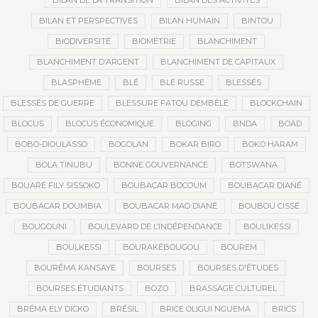
BILAN DE LA TRANSITION
BILAN DES ACTIVITÉS
BILAN ET PERSPECTIVES
BILAN HUMAIN
BINTOU
BIODIVERSITÉ
BIOMÉTRIE
BLANCHIMENT
BLANCHIMENT D’ARGENT
BLANCHIMENT DE CAPITAUX
BLASPHÈME
BLÉ
BLÉ RUSSE
BLESSÉS
BLESSÉS DE GUERRE
BLESSURE FATOU DEMBÉLÉ
BLOCKCHAIN
BLOCUS
BLOCUS ÉCONOMIQUE
BLOGING
BNDA
BOAD
BOBO-DIOULASSO
BOGOLAN
BOKAR BIRO
BOKO HARAM
BOLA TINUBU
BONNE GOUVERNANCE
BOTSWANA
BOUARÉ FILY SISSOKO
BOUBACAR BOCOUM
BOUBACAR DIANÉ
BOUBACAR DOUMBIA
BOUBACAR MAO DIANÉ
BOUBOU CISSÉ
BOUGOUNI
BOULEVARD DE L’INDÉPENDANCE
BOULIKESSI
BOULKESSI
BOURAKÉBOUGOU
BOUREM
BOURÉMA KANSAYE
BOURSES
BOURSES D'ÉTUDES
BOURSES ÉTUDIANTS
BOZO
BRASSAGE CULTUREL
BRÉMA ELY DICKO
BRÉSIL
BRICE OLIGUI NGUEMA
BRICS