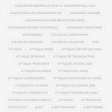
ASSOCIATION BÉNÉVOLE POUR LA SOLIDARITÉ INCLUSIVE
ASSOCIATIONS DE CONSOMMATEURS
ASSURANCE MALADIE
ASSURANCE MALADIE OBLIGATOIRE (AMO)
ASSURANCE MALADIE UNIVERSELLE
ASSURANCE VOLONTAIRE
ASTRAZENECA
ATELIER DE CLARIFICATION
ATELIER DE RÉFLEXION
ATELIER DE VALIDATION
ATIDI
ATTAQUE
ATTAQUE ARMÉE
ATTAQUE CONTRE LES FAMA
ATTAQUE DE BOUNTI
ATTAQUE DE TINZAOUATÈNE
ATTAQUE TERRORISTE
ATTAQUES 25 AVRIL 2026
ATTAQUES AU NIGER
ATTAQUES AU SAHEL
ATTAQUES COORDONNÉES
ATTAQUES DJIHADISTES AU SAHEL
ATTAQUES DU 25 AVRIL
ATTAQUES DU 25 AVRIL 2026
ATTAQUES TERRORISTES
ATTAQUES TERRORISTES MALI
ATTEINTE AUX BIENS PUBLICS
ATTENTAT
ATTÉNUATION
ATTRACTIVITÉ
AUDIT
AUDIT FINANCIER
AUDIT MINIER