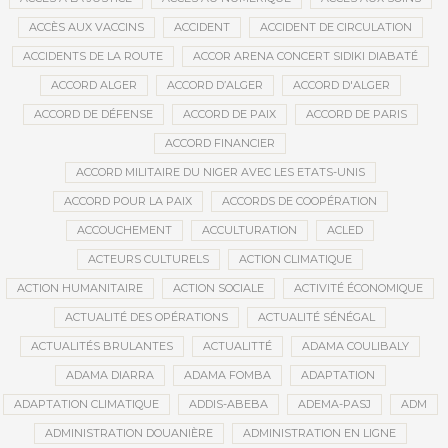
ACCÈS AUX VACCINS
ACCIDENT
ACCIDENT DE CIRCULATION
ACCIDENTS DE LA ROUTE
ACCOR ARENA CONCERT SIDIKI DIABATÉ
ACCORD ALGER
ACCORD D’ALGER
ACCORD D'ALGER
ACCORD DE DÉFENSE
ACCORD DE PAIX
ACCORD DE PARIS
ACCORD FINANCIER
ACCORD MILITAIRE DU NIGER AVEC LES ETATS-UNIS
ACCORD POUR LA PAIX
ACCORDS DE COOPÉRATION
ACCOUCHEMENT
ACCULTURATION
ACLED
ACTEURS CULTURELS
ACTION CLIMATIQUE
ACTION HUMANITAIRE
ACTION SOCIALE
ACTIVITÉ ÉCONOMIQUE
ACTUALITÉ DES OPÉRATIONS
ACTUALITÉ SÉNÉGAL
ACTUALITÉS BRULANTES
ACTUALITTÉ
ADAMA COULIBALY
ADAMA DIARRA
ADAMA FOMBA
ADAPTATION
ADAPTATION CLIMATIQUE
ADDIS-ABEBA
ADEMA-PASJ
ADM
ADMINISTRATION DOUANIÈRE
ADMINISTRATION EN LIGNE