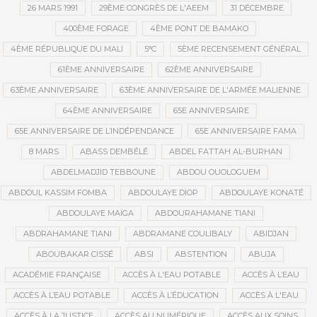
26 MARS 1991
29ÈME CONGRÈS DE L'AEEM
31 DÉCEMBRE
400ÈME FORAGE
4ÈME PONT DE BAMAKO
4ÈME RÉPUBLIQUE DU MALI
5°C
5ÈME RECENSEMENT GÉNÉRAL
61ÈME ANNIVERSAIRE
62ÈME ANNIVERSAIRE
63ÈME ANNIVERSAIRE
63ÈME ANNIVERSAIRE DE L'ARMÉE MALIENNE
64ÈME ANNIVERSAIRE
65E ANNIVERSAIRE
65E ANNIVERSAIRE DE L’INDÉPENDANCE
65E ANNIVERSAIRE FAMA
8 MARS
ABASS DEMBÉLÉ
ABDEL FATTAH AL-BURHAN
ABDELMADJID TEBBOUNE
ABDOU OUOLOGUEM
ABDOUL KASSIM FOMBA
ABDOULAYE DIOP
ABDOULAYE KONATÉ
ABDOULAYE MAÏGA
ABDOURAHAMANE TIANI
ABDRAHAMANE TIANI
ABDRAMANE COULIBALY
ABIDJAN
ABOUBAKAR CISSÉ
ABSI
ABSTENTION
ABUJA
ACADÉMIE FRANÇAISE
ACCÈS À L'EAU POTABLE
ACCÈS À L’EAU
ACCÈS À L’EAU POTABLE
ACCÈS À L’ÉDUCATION
ACCÈS À L'EAU
ACCÈS À LA JUSTICE
ACCÈS AU NUMÉRIQUE
ACCÈS AUX SOINS