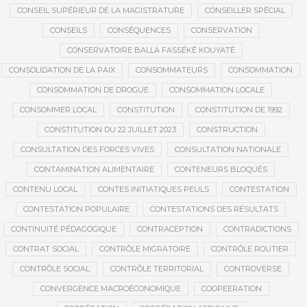
CONSEIL SUPÉRIEUR DE LA MAGISTRATURE
CONSEILLER SPÉCIAL
CONSEILS
CONSÉQUENCES
CONSERVATION
CONSERVATOIRE BALLA FASSÉKÉ KOUYATÉ
CONSOLIDATION DE LA PAIX
CONSOMMATEURS
CONSOMMATION
CONSOMMATION DE DROGUE
CONSOMMATION LOCALE
CONSOMMER LOCAL
CONSTITUTION
CONSTITUTION DE 1992
CONSTITUTION DU 22 JUILLET 2023
CONSTRUCTION
CONSULTATION DES FORCES VIVES
CONSULTATION NATIONALE
CONTAMINATION ALIMENTAIRE
CONTENEURS BLOQUÉS
CONTENU LOCAL
CONTES INITIATIQUES PEULS
CONTESTATION
CONTESTATION POPULAIRE
CONTESTATIONS DES RÉSULTATS
CONTINUITÉ PÉDAGOGIQUE
CONTRACEPTION
CONTRADICTIONS
CONTRAT SOCIAL
CONTRÔLE MIGRATOIRE
CONTRÔLE ROUTIER
CONTRÔLE SOCIAL
CONTRÔLE TERRITORIAL
CONTROVERSE
CONVERGENCE MACROÉCONOMIQUE
COOPEERATION