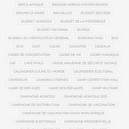
BRICS AFRIQUE
BRIGADE MOBILE D’INTERVENTION
BRUNO LE MAIRE
BRUXELLES
BUDGET 2027-2029
BUDGET AGRICOLE
BUDGET DE LA PRÉSIDENCE
BUDGET NATIONAL
BUMDA
BUREAU DU VÉRIFICATEUR GÉNÉRAL
BURKINA FASO
BVG
BYD
CAAT
CACAO
CADASTRE
CADEAUX
CADRE DE CONCERTATION
CADRE DE VIE
CADRE JURIDIQUE
CAF
CAFÉ PHILO
CAISSE MALIENNE DE SÉCURITÉ SOCIALE
CALENDRIER COUPE DU MONDE
CALENDRIER ÉLECTORAL
CAMEROUN
CAMIONS-CITERNES
CAMP COMPÉTITION MALI
CAMP DE RÉFUGIÉS
CAMP DES DÉPLACÉS
CAMP MILITAIRE
CAMPAGNE AGRICOLE
CAMPAGNE AGRICOLE 2025
CAMPAGNE DE DISTRIBUTION
CAMPAGNE DE VACCINATION
CAMPAGNE DE VACCINATION COVID-19 EN AFRIQUE
CAMPAGNE ÉLECTORALE
CAMPAGNE PRÉSIDENTIELLE