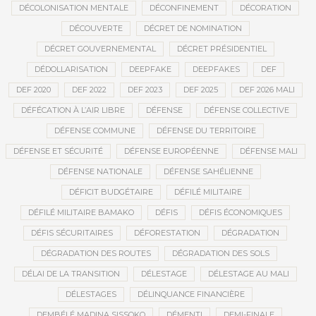
DÉCOLONISATION MENTALE
DÉCONFINEMENT
DÉCORATION
DÉCOUVERTE
DÉCRET DE NOMINATION
DÉCRET GOUVERNEMENTAL
DÉCRET PRÉSIDENTIEL
DÉDOLLARISATION
DEEPFAKE
DEEPFAKES
DEF
DEF 2020
DEF 2022
DEF 2023
DEF 2025
DEF 2026 MALI
DÉFÉCATION À L’AIR LIBRE
DÉFENSE
DÉFENSE COLLECTIVE
DÉFENSE COMMUNE
DÉFENSE DU TERRITOIRE
DÉFENSE ET SÉCURITÉ
DÉFENSE EUROPÉENNE
DÉFENSE MALI
DÉFENSE NATIONALE
DÉFENSE SAHÉLIENNE
DÉFICIT BUDGÉTAIRE
DÉFILÉ MILITAIRE
DÉFILÉ MILITAIRE BAMAKO
DÉFIS
DÉFIS ÉCONOMIQUES
DÉFIS SÉCURITAIRES
DÉFORESTATION
DÉGRADATION
DÉGRADATION DES ROUTES
DÉGRADATION DES SOLS
DÉLAI DE LA TRANSITION
DÉLESTAGE
DÉLESTAGE AU MALI
DÉLESTAGES
DÉLINQUANCE FINANCIÈRE
DEMBÉLÉ MADINA SISSOKO
DÉMENTI
DEMI-FINALE