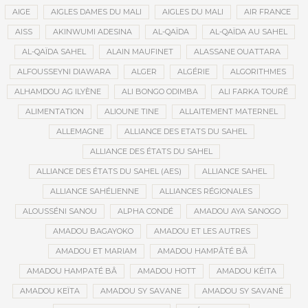
AIGE
AIGLES DAMES DU MALI
AIGLES DU MALI
AIR FRANCE
AISS
AKINWUMI ADESINA
AL-QAÏDA
AL-QAÏDA AU SAHEL
AL-QAÏDA SAHEL
ALAIN MAUFINET
ALASSANE OUATTARA
ALFOUSSEYNI DIAWARA
ALGER
ALGÉRIE
ALGORITHMES
ALHAMDOU AG ILYÈNE
ALI BONGO ODIMBA
ALI FARKA TOURÉ
ALIMENTATION
ALIOUNE TINE
ALLAITEMENT MATERNEL
ALLEMAGNE
ALLIANCE DES ETATS DU SAHEL
ALLIANCE DES ÉTATS DU SAHEL
ALLIANCE DES ÉTATS DU SAHEL (AES)
ALLIANCE SAHEL
ALLIANCE SAHÉLIENNE
ALLIANCES RÉGIONALES
ALOUSSÉNI SANOU
ALPHA CONDÉ
AMADOU AYA SANOGO
AMADOU BAGAYOKO
AMADOU ET LES AUTRES
AMADOU ET MARIAM
AMADOU HAMPÂTÉ BÂ
AMADOU HAMPATÉ BÂ
AMADOU HOTT
AMADOU KÉITA
AMADOU KEÏTA
AMADOU SY SAVANE
AMADOU SY SAVANÉ