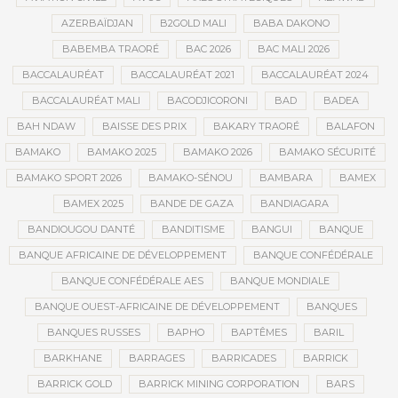
AZERBAÏDJAN
B2GOLD MALI
BABA DAKONO
BABEMBA TRAORÉ
BAC 2026
BAC MALI 2026
BACCALAURÉAT
BACCALAURÉAT 2021
BACCALAURÉAT 2024
BACCALAURÉAT MALI
BACODJICORONI
BAD
BADEA
BAH NDAW
BAISSE DES PRIX
BAKARY TRAORÉ
BALAFON
BAMAKO
BAMAKO 2025
BAMAKO 2026
BAMAKO SÉCURITÉ
BAMAKO SPORT 2026
BAMAKO-SÉNOU
BAMBARA
BAMEX
BAMEX 2025
BANDE DE GAZA
BANDIAGARA
BANDIOUGOU DANTÉ
BANDITISME
BANGUI
BANQUE
BANQUE AFRICAINE DE DÉVELOPPEMENT
BANQUE CONFÉDÉRALE
BANQUE CONFÉDÉRALE AES
BANQUE MONDIALE
BANQUE OUEST-AFRICAINE DE DÉVELOPPEMENT
BANQUES
BANQUES RUSSES
BAPHO
BAPTÊMES
BARIL
BARKHANE
BARRAGES
BARRICADES
BARRICK
BARRICK GOLD
BARRICK MINING CORPORATION
BARS