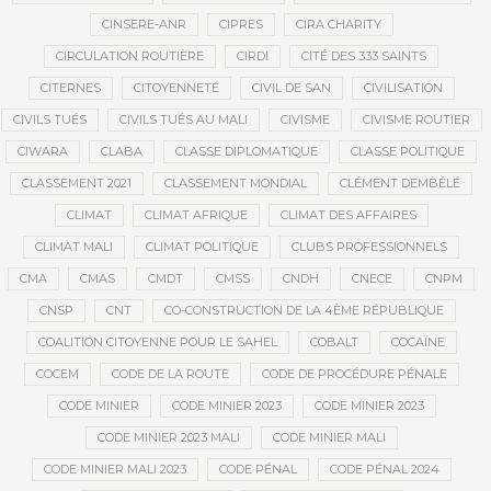
CINSERE-ANR
CIPRES
CIRA CHARITY
CIRCULATION ROUTIÈRE
CIRDI
CITÉ DES 333 SAINTS
CITERNES
CITOYENNETÉ
CIVIL DE SAN
CIVILISATION
CIVILS TUÉS
CIVILS TUÉS AU MALI
CIVISME
CIVISME ROUTIER
CIWARA
CLABA
CLASSE DIPLOMATIQUE
CLASSE POLITIQUE
CLASSEMENT 2021
CLASSEMENT MONDIAL
CLÉMENT DEMBÉLÉ
CLIMAT
CLIMAT AFRIQUE
CLIMAT DES AFFAIRES
CLIMAT MALI
CLIMAT POLITIQUE
CLUBS PROFESSIONNELS
CMA
CMAS
CMDT
CMSS
CNDH
CNECE
CNPM
CNSP
CNT
CO-CONSTRUCTION DE LA 4ÈME RÉPUBLIQUE
COALITION CITOYENNE POUR LE SAHEL
COBALT
COCAÏNE
COCEM
CODE DE LA ROUTE
CODE DE PROCÉDURE PÉNALE
CODE MINIER
CODE MINIER 2023
CODE MINIER 2023
CODE MINIER 2023 MALI
CODE MINIER MALI
CODE MINIER MALI 2023
CODE PÉNAL
CODE PÉNAL 2024