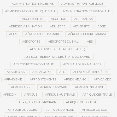
ADMINISTRATION MALIENNE
ADMINISTRATION PUBLIQUE
ADMINISTRATION PUBLIQUE MALI
ADMINISTRATION TERRITORIALE
ADOLESCENTS
ADOPTION
ADP-MALIBA
ADRESSE À LA NATION
ADULTÈRE
ADVERSITÉ
AECID
AEEM
AÉROPORT DE BAMAKO
AÉROPORT DIORI HAMANI
AÉROPORTS
AÉROPORTS DU MALI
AES
AES (ALLIANCE DES ÉTATS DU SAHEL)
AES (CONFÉDÉRATION DES ÉTATS DU SAHEL)
AES CONFÉDÉRATION SAHEL
AES MALI BURKINA NIGER
AES MÉDIAS
AES-ALGÉRIE
AFD
AFFAIRES ÉTRANGÈRES
AFFAIRISME
AFFRONTEMENTS
AFREXIMBANK
AFRICA CDC
AFRICA CORPS
AFRICA FORWARD
AFRICAN INITIATIVE
AFRICOM
AFRIQUE
AFRIQUE AUSTRALE
AFRIQUE CENTRALE
AFRIQUE CONTEMPORAINE
AFRIQUE DE L’OUEST
AFRIQUE DE L'OUEST
AFRIQUE DU NORD
AFRIQUE DU SUD