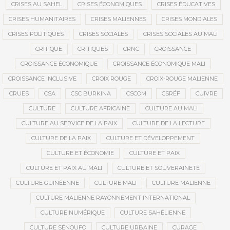
CRISES AU SAHEL
CRISES ÉCONOMIQUES
CRISES ÉDUCATIVES
CRISES HUMANITAIRES
CRISES MALIENNES
CRISES MONDIALES
CRISES POLITIQUES
CRISES SOCIALES
CRISES SOCIALES AU MALI
CRITIQUE
CRITIQUES
CRNC
CROISSANCE
CROISSANCE ÉCONOMIQUE
CROISSANCE ÉCONOMIQUE MALI
CROISSANCE INCLUSIVE
CROIX ROUGE
CROIX-ROUGE MALIENNE
CRUES
CSA
CSC BURKINA
CSCOM
CSRÉF
CUIVRE
CULTURE
CULTURE AFRICAINE
CULTURE AU MALI
CULTURE AU SERVICE DE LA PAIX
CULTURE DE LA LECTURE
CULTURE DE LA PAIX
CULTURE ET DÉVELOPPEMENT
CULTURE ET ÉCONOMIE
CULTURE ET PAIX
CULTURE ET PAIX AU MALI
CULTURE ET SOUVERAINETÉ
CULTURE GUINÉENNE
CULTURE MALI
CULTURE MALIENNE
CULTURE MALIENNE RAYONNEMENT INTERNATIONAL
CULTURE NUMÉRIQUE
CULTURE SAHÉLIENNE
CULTURE SÉNOUFO
CULTURE URBAINE
CURAGE