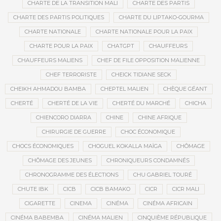
CHARTE DE LA TRANSITION MALI
CHARTE DES PARTIS
CHARTE DES PARTIS POLITIQUES
CHARTE DU LIPTAKO-GOURMA
CHARTE NATIONALE
CHARTE NATIONALE POUR LA PAIX
CHARTE POUR LA PAIX
CHATGPT
CHAUFFEURS
CHAUFFEURS MALIENS
CHEF DE FILE OPPOSITION MALIENNE
CHEF TERRORISTE
CHEICK TIDIANE SECK
CHEIKH AHMADOU BAMBA
CHEPTEL MALIEN
CHÈQUE GÉANT
CHERTÉ
CHERTÉ DE LA VIE
CHERTÉ DU MARCHÉ
CHICHA
CHIENCORO DIARRA
CHINE
CHINE AFRIQUE
CHIRURGIE DE GUERRE
CHOC ÉCONOMIQUE
CHOCS ÉCONOMIQUES
CHOGUEL KOKALLA MAÏGA
CHÔMAGE
CHÔMAGE DES JEUNES
CHRONIQUEURS CONDAMNÉS
CHRONOGRAMME DES ÉLECTIONS
CHU GABRIEL TOURÉ
CHUTE IBK
CICB
CICB BAMAKO
CICR
CICR MALI
CIGARETTE
CINEMA
CINÉMA
CINÉMA AFRICAIN
CINÉMA BABEMBA
CINÉMA MALIEN
CINQUIÈME RÉPUBLIQUE