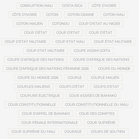
CORRUPTION MALI
COSTA RICA
CÔTE D’IVOIRE
CÔTE D'IVOIRE
COTON
COTON GRAINE
COTON MALI
COTON MALIEN
COTONOU
COUP D'ETAT AU NIGER
COUP D’ÉTAT
COUP D'ETAT
COUP D'ÉTAT
COUP D'ETAT MILITAIRE
COUP ETAT MALI
COUP ÉTAT MILITAIRE
COUP ETAT MILITAIRE
COUPE ASSIMI GOÏTA
COUPE D'AFRIQUE DES NATIONS
COUPE D’AFRIQUE DES NATIONS
COUPE D’AFRIQUE DES NATIONS FÉMININE 2026
COUPE DU MONDE
COUPE DU MONDE 2026
COUPLE
COUPLE MALIEN
COUPLES MALIENS
COUPS D’ÉTAT
COUPS D'ETAT
COUPURE ÉLECTRIQUE
COUR ASSISES DE BAMAKO
COUR CONSTITUTIONNELLE
COUR CONSTITUTIONNELLE DU MALI
COUR D’APPEL DE BAMAKO
COUR DES COMPTES
COUR PÉNALE INTERNATIONALE
COUR SUPRÊME
COUR SUPRÊME DU MALI
COURAGE
COURS DE SOUTIEN