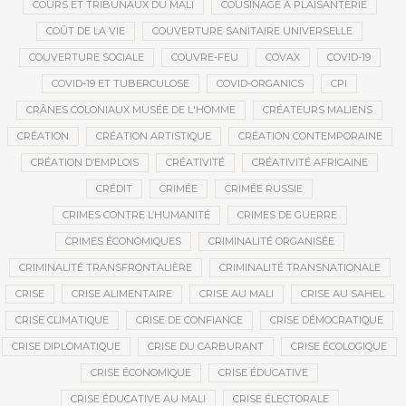
COURS ET TRIBUNAUX DU MALI
COUSINAGE À PLAISANTERIE
COÛT DE LA VIE
COUVERTURE SANITAIRE UNIVERSELLE
COUVERTURE SOCIALE
COUVRE-FEU
COVAX
COVID-19
COVID-19 ET TUBERCULOSE
COVID-ORGANICS
CPI
CRÂNES COLONIAUX MUSÉE DE L'HOMME
CRÉATEURS MALIENS
CRÉATION
CRÉATION ARTISTIQUE
CRÉATION CONTEMPORAINE
CRÉATION D’EMPLOIS
CRÉATIVITÉ
CRÉATIVITÉ AFRICAINE
CRÉDIT
CRIMÉE
CRIMÉE RUSSIE
CRIMES CONTRE L’HUMANITÉ
CRIMES DE GUERRE
CRIMES ÉCONOMIQUES
CRIMINALITÉ ORGANISÉE
CRIMINALITÉ TRANSFRONTALIÈRE
CRIMINALITÉ TRANSNATIONALE
CRISE
CRISE ALIMENTAIRE
CRISE AU MALI
CRISE AU SAHEL
CRISE CLIMATIQUE
CRISE DE CONFIANCE
CRISE DÉMOCRATIQUE
CRISE DIPLOMATIQUE
CRISE DU CARBURANT
CRISE ÉCOLOGIQUE
CRISE ÉCONOMIQUE
CRISE ÉDUCATIVE
CRISE ÉDUCATIVE AU MALI
CRISE ÉLECTORALE