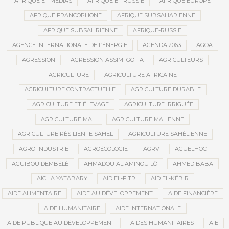
AFRIQUE ET MÉDIAS
AFRIQUE ET RUSSIE
AFRIQUE EUROPE
AFRIQUE FRANCOPHONE
AFRIQUE SUBSAHARIENNE
AFRIQUE SUBSAHRIENNE
AFRIQUE-RUSSIE
AGENCE INTERNATIONALE DE L’ÉNERGIE
AGENDA 2063
AGOA
AGRESSION
AGRESSION ASSIMI GOITA
AGRICULTEURS
AGRICULTURE
AGRICULTURE AFRICAINE
AGRICULTURE CONTRACTUELLE
AGRICULTURE DURABLE
AGRICULTURE ET ÉLEVAGE
AGRICULTURE IRRIGUÉE
AGRICULTURE MALI
AGRICULTURE MALIENNE
AGRICULTURE RÉSILIENTE SAHEL
AGRICULTURE SAHÉLIENNE
AGRO-INDUSTRIE
AGROÉCOLOGIE
AGRV
AGUELHOC
AGUIBOU DEMBÉLÉ
AHMADOU AL AMINOU LÔ
AHMED BABA
AÏCHA YATABARY
AÏD EL-FITR
AÏD EL-KÉBIR
AIDE ALIMENTAIRE
AIDE AU DÉVELOPPEMENT
AIDE FINANCIÈRE
AIDE HUMANITAIRE
AIDE INTERNATIONALE
AIDE PUBLIQUE AU DÉVELOPPEMENT
AIDES HUMANITAIRES
AIE