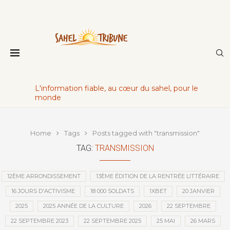
L'information fiable, au cœur du sahel, pour le
monde
Home
Tags
Posts tagged with "transmission"
TAG:
TRANSMISSION
12ÈME ARRONDISSEMENT
13ÈME ÉDITION DE LA RENTRÉE LITTÉRAIRE
16 JOURS D'ACTIVISME
18 000 SOLDATS
1XBET
20 JANVIER
2025
2025 ANNÉE DE LA CULTURE
2026
22 SEPTEMBRE
22 SEPTEMBRE 2023
22 SEPTEMBRE 2025
25 MAI
26 MARS