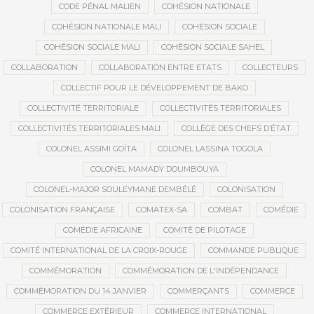
CODE PÉNAL MALIEN
COHÉSION NATIONALE
COHÉSION NATIONALE MALI
COHÉSION SOCIALE
COHÉSION SOCIALE MALI
COHÉSION SOCIALE SAHEL
COLLABORATION
COLLABORATION ENTRE ETATS
COLLECTEURS
COLLECTIF POUR LE DÉVELOPPEMENT DE BAKO
COLLECTIVITÉ TERRITORIALE
COLLECTIVITÉS TERRITORIALES
COLLECTIVITÉS TERRITORIALES MALI
COLLÈGE DES CHEFS D’ÉTAT
COLONEL ASSIMI GOÏTA
COLONEL LASSINA TOGOLA
COLONEL MAMADY DOUMBOUYA
COLONEL-MAJOR SOULEYMANE DEMBÉLÉ
COLONISATION
COLONISATION FRANÇAISE
COMATEX-SA
COMBAT
COMÉDIE
COMÉDIE AFRICAINE
COMITÉ DE PILOTAGE
COMITÉ INTERNATIONAL DE LA CROIX-ROUGE
COMMANDE PUBLIQUE
COMMÉMORATION
COMMÉMORATION DE L'INDÉPENDANCE
COMMÉMORATION DU 14 JANVIER
COMMERÇANTS
COMMERCE
COMMERCE EXTÉRIEUR
COMMERCE INTERNATIONAL