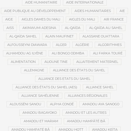
AIDE HUMANITAIRE
AIDE INTERNATIONALE
AIDE PUBLIQUE AU DÉVELOPPEMENT
AIDES HUMANITAIRES
AIE
AIGE
AIGLES DAMES DU MALI
AIGLES DU MALI
AIR FRANCE
AISS
AKINWUMI ADESINA
AL-QAÏDA
AL-QAÏDA AU SAHEL
AL-QAÏDA SAHEL
ALAIN MAUFINET
ALASSANE OUATTARA
ALFOUSSEYNI DIAWARA
ALGER
ALGÉRIE
ALGORITHMES
ALHAMDOU AG ILYÈNE
ALI BONGO ODIMBA
ALI FARKA TOURÉ
ALIMENTATION
ALIOUNE TINE
ALLAITEMENT MATERNEL
ALLEMAGNE
ALLIANCE DES ÉTATS DU SAHEL
ALLIANCE DES ETATS DU SAHEL
ALLIANCE DES ÉTATS DU SAHEL (AES)
ALLIANCE SAHEL
ALLIANCE SAHÉLIENNE
ALLIANCES RÉGIONALES
ALOUSSÉNI SANOU
ALPHA CONDÉ
AMADOU AYA SANOGO
AMADOU BAGAYOKO
AMADOU ET LES AUTRES
AMADOU ET MARIAM
AMADOU HAMPÂTÉ BÂ
AMADOU HAMPATÉ BÂ
AMADOU HOTT
AMADOU KEÏTA