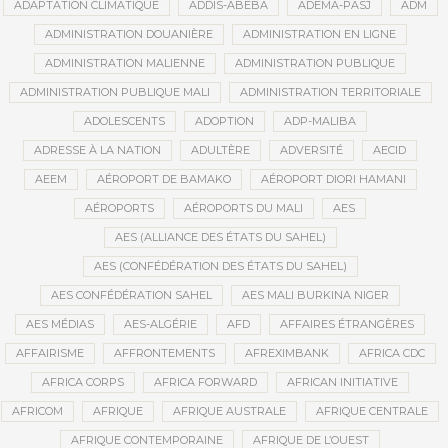
ADAPTATION CLIMATIQUE
ADDIS-ABEBA
ADEMA-PASJ
ADM
ADMINISTRATION DOUANIÈRE
ADMINISTRATION EN LIGNE
ADMINISTRATION MALIENNE
ADMINISTRATION PUBLIQUE
ADMINISTRATION PUBLIQUE MALI
ADMINISTRATION TERRITORIALE
ADOLESCENTS
ADOPTION
ADP-MALIBA
ADRESSE À LA NATION
ADULTÈRE
ADVERSITÉ
AECID
AEEM
AÉROPORT DE BAMAKO
AÉROPORT DIORI HAMANI
AÉROPORTS
AÉROPORTS DU MALI
AES
AES (ALLIANCE DES ÉTATS DU SAHEL)
AES (CONFÉDÉRATION DES ÉTATS DU SAHEL)
AES CONFÉDÉRATION SAHEL
AES MALI BURKINA NIGER
AES MÉDIAS
AES-ALGÉRIE
AFD
AFFAIRES ÉTRANGÈRES
AFFAIRISME
AFFRONTEMENTS
AFREXIMBANK
AFRICA CDC
AFRICA CORPS
AFRICA FORWARD
AFRICAN INITIATIVE
AFRICOM
AFRIQUE
AFRIQUE AUSTRALE
AFRIQUE CENTRALE
AFRIQUE CONTEMPORAINE
AFRIQUE DE L’OUEST