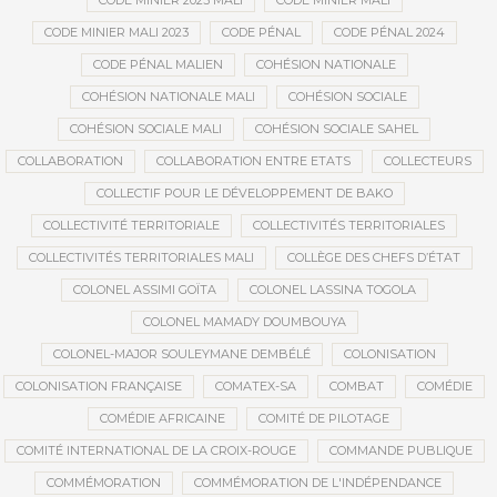
CODE MINIER 2023 MALI
CODE MINIER MALI
CODE MINIER MALI 2023
CODE PÉNAL
CODE PÉNAL 2024
CODE PÉNAL MALIEN
COHÉSION NATIONALE
COHÉSION NATIONALE MALI
COHÉSION SOCIALE
COHÉSION SOCIALE MALI
COHÉSION SOCIALE SAHEL
COLLABORATION
COLLABORATION ENTRE ETATS
COLLECTEURS
COLLECTIF POUR LE DÉVELOPPEMENT DE BAKO
COLLECTIVITÉ TERRITORIALE
COLLECTIVITÉS TERRITORIALES
COLLECTIVITÉS TERRITORIALES MALI
COLLÈGE DES CHEFS D’ÉTAT
COLONEL ASSIMI GOÏTA
COLONEL LASSINA TOGOLA
COLONEL MAMADY DOUMBOUYA
COLONEL-MAJOR SOULEYMANE DEMBÉLÉ
COLONISATION
COLONISATION FRANÇAISE
COMATEX-SA
COMBAT
COMÉDIE
COMÉDIE AFRICAINE
COMITÉ DE PILOTAGE
COMITÉ INTERNATIONAL DE LA CROIX-ROUGE
COMMANDE PUBLIQUE
COMMÉMORATION
COMMÉMORATION DE L'INDÉPENDANCE