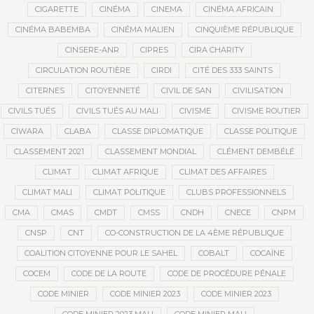
CIGARETTE
CINÉMA
CINEMA
CINÉMA AFRICAIN
CINÉMA BABEMBA
CINÉMA MALIEN
CINQUIÈME RÉPUBLIQUE
CINSERE-ANR
CIPRES
CIRA CHARITY
CIRCULATION ROUTIÈRE
CIRDI
CITÉ DES 333 SAINTS
CITERNES
CITOYENNETÉ
CIVIL DE SAN
CIVILISATION
CIVILS TUÉS
CIVILS TUÉS AU MALI
CIVISME
CIVISME ROUTIER
CIWARA
CLABA
CLASSE DIPLOMATIQUE
CLASSE POLITIQUE
CLASSEMENT 2021
CLASSEMENT MONDIAL
CLÉMENT DEMBÉLÉ
CLIMAT
CLIMAT AFRIQUE
CLIMAT DES AFFAIRES
CLIMAT MALI
CLIMAT POLITIQUE
CLUBS PROFESSIONNELS
CMA
CMAS
CMDT
CMSS
CNDH
CNECE
CNPM
CNSP
CNT
CO-CONSTRUCTION DE LA 4ÈME RÉPUBLIQUE
COALITION CITOYENNE POUR LE SAHEL
COBALT
COCAÏNE
COCEM
CODE DE LA ROUTE
CODE DE PROCÉDURE PÉNALE
CODE MINIER
CODE MINIER 2023
CODE MINIER 2023