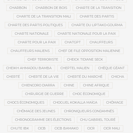
CHARBON
CHARBON DE BOIS
CHARTE DE LA TRANSITION
CHARTE DE LA TRANSITION MALI
CHARTE DES PARTIS
CHARTE DES PARTIS POLITIQUES
CHARTE DU LIPTAKO-GOURMA
CHARTE NATIONALE
CHARTE NATIONALE POUR LA PAIX
CHARTE POUR LA PAIX
CHATGPT
CHAUFFEURS
CHAUFFEURS MALIENS
CHEF DE FILE OPPOSITION MALIENNE
CHEF TERRORISTE
CHEICK TIDIANE SECK
CHEIKH AHMADOU BAMBA
CHEPTEL MALIEN
CHÈQUE GÉANT
CHERTÉ
CHERTÉ DE LA VIE
CHERTÉ DU MARCHÉ
CHICHA
CHIENCORO DIARRA
CHINE
CHINE AFRIQUE
CHIRURGIE DE GUERRE
CHOC ÉCONOMIQUE
CHOCS ÉCONOMIQUES
CHOGUEL KOKALLA MAÏGA
CHÔMAGE
CHÔMAGE DES JEUNES
CHRONIQUEURS CONDAMNÉS
CHRONOGRAMME DES ÉLECTIONS
CHU GABRIEL TOURÉ
CHUTE IBK
CICB
CICB BAMAKO
CICR
CICR MALI