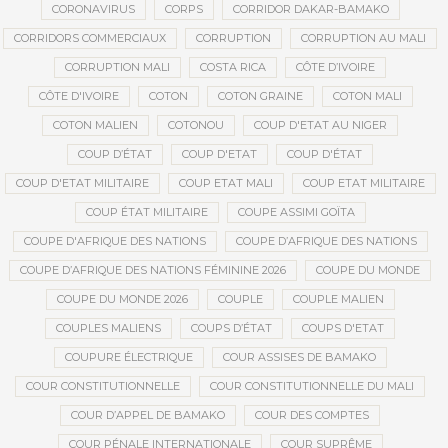
CORONAVIRUS
CORPS
CORRIDOR DAKAR-BAMAKO
CORRIDORS COMMERCIAUX
CORRUPTION
CORRUPTION AU MALI
CORRUPTION MALI
COSTA RICA
CÔTE D’IVOIRE
CÔTE D'IVOIRE
COTON
COTON GRAINE
COTON MALI
COTON MALIEN
COTONOU
COUP D'ETAT AU NIGER
COUP D’ÉTAT
COUP D'ETAT
COUP D'ÉTAT
COUP D'ETAT MILITAIRE
COUP ETAT MALI
COUP ETAT MILITAIRE
COUP ÉTAT MILITAIRE
COUPE ASSIMI GOÏTA
COUPE D'AFRIQUE DES NATIONS
COUPE D’AFRIQUE DES NATIONS
COUPE D’AFRIQUE DES NATIONS FÉMININE 2026
COUPE DU MONDE
COUPE DU MONDE 2026
COUPLE
COUPLE MALIEN
COUPLES MALIENS
COUPS D’ÉTAT
COUPS D'ETAT
COUPURE ÉLECTRIQUE
COUR ASSISES DE BAMAKO
COUR CONSTITUTIONNELLE
COUR CONSTITUTIONNELLE DU MALI
COUR D’APPEL DE BAMAKO
COUR DES COMPTES
COUR PÉNALE INTERNATIONALE
COUR SUPRÊME