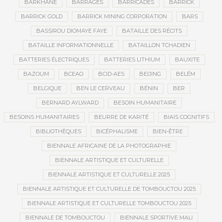
BARKHANE
BARRAGES
BARRICADES
BARRICK
BARRICK GOLD
BARRICK MINING CORPORATION
BARS
BASSIROU DIOMAYE FAYE
BATAILLE DES RÉCITS
BATAILLE INFORMATIONNELLE
BATAILLON TCHADIEN
BATTERIES ÉLECTRIQUES
BATTERIES LITHIUM
BAUXITE
BAZOUM
BCEAO
BCID-AES
BEIJING
BELÉM
BELGIQUE
BEN LE CERVEAU
BÉNIN
BER
BERNARD AYLWARD
BESOIN HUMANITAIRE
BESOINS HUMANITAIRES
BEURRE DE KARITÉ
BIAIS COGNITIFS
BIBLIOTHÈQUES
BICÉPHALISME
BIEN-ÊTRE
BIENNALE AFRICAINE DE LA PHOTOGRAPHIE
BIENNALE ARTISTIQUE ET CULTURELLE
BIENNALE ARTISTIQUE ET CULTURELLE 2025
BIENNALE ARTISTIQUE ET CULTURELLE DE TOMBOUCTOU 2025
BIENNALE ARTISTIQUE ET CULTURELLE TOMBOUCTOU 2025
BIENNALE DE TOMBOUCTOU
BIENNALE SPORTIVE MALI