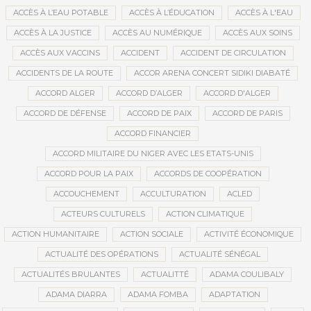
ACCÈS À L’EAU POTABLE
ACCÈS À L’ÉDUCATION
ACCÈS À L'EAU
ACCÈS À LA JUSTICE
ACCÈS AU NUMÉRIQUE
ACCÈS AUX SOINS
ACCÈS AUX VACCINS
ACCIDENT
ACCIDENT DE CIRCULATION
ACCIDENTS DE LA ROUTE
ACCOR ARENA CONCERT SIDIKI DIABATÉ
ACCORD ALGER
ACCORD D’ALGER
ACCORD D'ALGER
ACCORD DE DÉFENSE
ACCORD DE PAIX
ACCORD DE PARIS
ACCORD FINANCIER
ACCORD MILITAIRE DU NIGER AVEC LES ETATS-UNIS
ACCORD POUR LA PAIX
ACCORDS DE COOPÉRATION
ACCOUCHEMENT
ACCULTURATION
ACLED
ACTEURS CULTURELS
ACTION CLIMATIQUE
ACTION HUMANITAIRE
ACTION SOCIALE
ACTIVITÉ ÉCONOMIQUE
ACTUALITÉ DES OPÉRATIONS
ACTUALITÉ SÉNÉGAL
ACTUALITÉS BRULANTES
ACTUALITTÉ
ADAMA COULIBALY
ADAMA DIARRA
ADAMA FOMBA
ADAPTATION