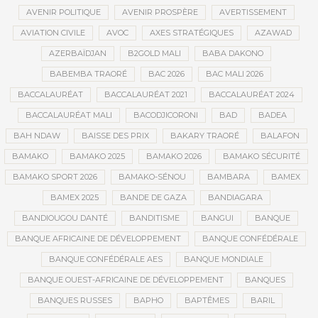
AVENIR POLITIQUE
AVENIR PROSPÈRE
AVERTISSEMENT
AVIATION CIVILE
AVOC
AXES STRATÉGIQUES
AZAWAD
AZERBAÏDJAN
B2GOLD MALI
BABA DAKONO
BABEMBA TRAORÉ
BAC 2026
BAC MALI 2026
BACCALAURÉAT
BACCALAURÉAT 2021
BACCALAURÉAT 2024
BACCALAURÉAT MALI
BACODJICORONI
BAD
BADEA
BAH NDAW
BAISSE DES PRIX
BAKARY TRAORÉ
BALAFON
BAMAKO
BAMAKO 2025
BAMAKO 2026
BAMAKO SÉCURITÉ
BAMAKO SPORT 2026
BAMAKO-SÉNOU
BAMBARA
BAMEX
BAMEX 2025
BANDE DE GAZA
BANDIAGARA
BANDIOUGOU DANTÉ
BANDITISME
BANGUI
BANQUE
BANQUE AFRICAINE DE DÉVELOPPEMENT
BANQUE CONFÉDÉRALE
BANQUE CONFÉDÉRALE AES
BANQUE MONDIALE
BANQUE OUEST-AFRICAINE DE DÉVELOPPEMENT
BANQUES
BANQUES RUSSES
BAPHO
BAPTÊMES
BARIL