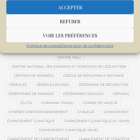
CEMAPI
CEN-SNESUP
CENOU
CENSURE
ACCEPTER
CENTRAFRIQUE
CENTRALE SOLAIRE
REFUSER
CENTRALE SOLAIRE DE SANANKOROBA
CENTRALES SOLAIRES
CENTRE D'INTELLIGENCE ARTIFICIELLE
VOIR LES PRÉFÉRENCES
CENTRE DE SANTÉ COMMUNAUTAIRE
CENTRE DU MALI
Politique de cookies
Déclaration de confidentialité
CENTRE INTERNATIONAL DE CONFÉRENCES DE BAMAKO
CENTRE MALI
CENTRE NATIONAL DES EXAMENS ET CONCOURS DE L’ÉDUCATION
CENTRES DE DONNÉES
CERCLE DE RÉFLEXION À DISTANCE
CÉRÉALES
CÉRÉALES RUSSES
CÉRÉMONIE DE DÉCORATION
CÉRÉMONIES DE MARIAGE
CÉRÉMONIES SOCIALES
CERVEAU
CEUTA
CHAHANA TAKIOU
CHAÎNE DE VALEUR
CHAÎNES D’APPROVISIONNEMENT
CHALEUR
CHANGEMENT
CHANGEMENT CLIMATIQUE
CHANGEMENT CLIMATIQUE AU SAHEL
CHANGEMENT CLIMATIQUE SAHEL
CHANGEMENT DE COMPORTEMENT
CHANGEMENT DE STRATÉGIE