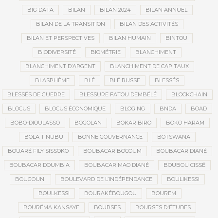
BIG DATA
BILAN
BILAN 2024
BILAN ANNUEL
BILAN DE LA TRANSITION
BILAN DES ACTIVITÉS
BILAN ET PERSPECTIVES
BILAN HUMAIN
BINTOU
BIODIVERSITÉ
BIOMÉTRIE
BLANCHIMENT
BLANCHIMENT D’ARGENT
BLANCHIMENT DE CAPITAUX
BLASPHÈME
BLÉ
BLÉ RUSSE
BLESSÉS
BLESSÉS DE GUERRE
BLESSURE FATOU DEMBÉLÉ
BLOCKCHAIN
BLOCUS
BLOCUS ÉCONOMIQUE
BLOGING
BNDA
BOAD
BOBO-DIOULASSO
BOGOLAN
BOKAR BIRO
BOKO HARAM
BOLA TINUBU
BONNE GOUVERNANCE
BOTSWANA
BOUARÉ FILY SISSOKO
BOUBACAR BOCOUM
BOUBACAR DIANÉ
BOUBACAR DOUMBIA
BOUBACAR MAO DIANÉ
BOUBOU CISSÉ
BOUGOUNI
BOULEVARD DE L’INDÉPENDANCE
BOULIKESSI
BOULKESSI
BOURAKÉBOUGOU
BOUREM
BOURÉMA KANSAYE
BOURSES
BOURSES D'ÉTUDES