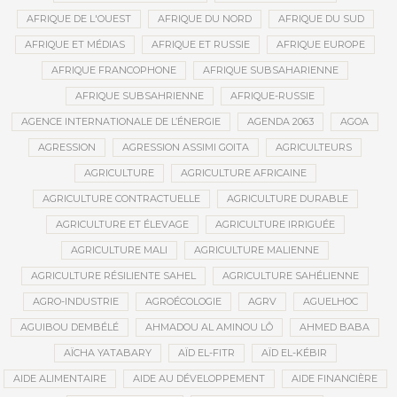
AFRIQUE DE L'OUEST
AFRIQUE DU NORD
AFRIQUE DU SUD
AFRIQUE ET MÉDIAS
AFRIQUE ET RUSSIE
AFRIQUE EUROPE
AFRIQUE FRANCOPHONE
AFRIQUE SUBSAHARIENNE
AFRIQUE SUBSAHRIENNE
AFRIQUE-RUSSIE
AGENCE INTERNATIONALE DE L’ÉNERGIE
AGENDA 2063
AGOA
AGRESSION
AGRESSION ASSIMI GOITA
AGRICULTEURS
AGRICULTURE
AGRICULTURE AFRICAINE
AGRICULTURE CONTRACTUELLE
AGRICULTURE DURABLE
AGRICULTURE ET ÉLEVAGE
AGRICULTURE IRRIGUÉE
AGRICULTURE MALI
AGRICULTURE MALIENNE
AGRICULTURE RÉSILIENTE SAHEL
AGRICULTURE SAHÉLIENNE
AGRO-INDUSTRIE
AGROÉCOLOGIE
AGRV
AGUELHOC
AGUIBOU DEMBÉLÉ
AHMADOU AL AMINOU LÔ
AHMED BABA
AÏCHA YATABARY
AÏD EL-FITR
AÏD EL-KÉBIR
AIDE ALIMENTAIRE
AIDE AU DÉVELOPPEMENT
AIDE FINANCIÈRE