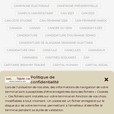
CAMPAGNE ÉLECTORALE
CAMPAGNE PRÉSIDENTIELLE
CAMPUS UNIVERSITAIRE
CAN 2023
CAN 2025
CAN CÔTE D'IVOIRE
CAN FÉMININE 2026
CAN FÉMININE MAROC
CANADA
CANAM
CANCER DU SEIN
CANDIDATS DEF
CANDIDATURE
CANDIDATURE D'OUSMANE SONKO
CANDIDATURE DE ALASSANE DRAMANE OUATTARA
CANDIDATURE ONU
CANICULE
CANICULES
CANIVEAUX
CANNABIS
CANTINES SCOLAIRES
CAP
CAPITAINE IBRAHIM TRAORÉ
CAPITAL HUMAIN
CAPITAL SOCIAL
CAPITOLE
CARBURANT
CARBURANT MALI
Politique de
CARTE D’IDENTITÉ BIOMÉTRIQUE
CARTE NINA
CARTONS ROUGES
confidentialité
Lors de l’utilisation de nos sites, des informations de navigation de votre
CASABLANCA
CATASTROPHE
CATASTROPHE NATURELLE
terminal sont susceptibles d’être enregistrées dans des fichiers « Cookies
CATASTROPHES CLIMATIQUES
CATASTROPHES NATURELLES
». Ces fichiers sont installés sur votre terminal en fonction de vos choix,
modifiables à tout moment. Un cookie est un fichier enregistré sur le
CAUTION 10 000 DOLLARS
CAUTION DE VISA
CDAT
CECOGEC
disque dur de votre terminal, permettant à l’émetteur d’identifier le
CEDEAO
CÉDÉAO
CEI
CÉLÉBRATION NATIONALE
CEMAC
terminal pendant sa durée de validation.