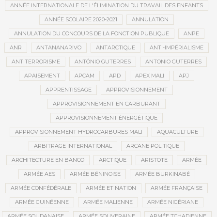
ANNÉE INTERNATIONALE DE L'ÉLIMINATION DU TRAVAIL DES ENFANTS
ANNÉE SCOLAIRE 2020-2021
ANNULATION
ANNULATION DU CONCOURS DE LA FONCTION PUBLIQUE
ANPE
ANR
ANTANANARIVO
ANTARCTIQUE
ANTI-IMPÉRIALISME
ANTITERRORISME
ANTÓNIO GUTERRES
ANTONIO GUTERRES
APAISEMENT
APCAM
APD
APEX MALI
APJ
APPRENTISSAGE
APPROVISIONNEMENT
APPROVISIONNEMENT EN CARBURANT
APPROVISIONNEMENT ÉNERGÉTIQUE
APPROVISIONNEMENT HYDROCARBURES MALI
AQUACULTURE
ARBITRAGE INTERNATIONAL
ARCANE POLITIQUE
ARCHITECTURE EN BANCO
ARCTIQUE
ARISTOTE
ARMÉE
ARMÉE AES
ARMÉE BÉNINOISE
ARMÉE BURKINABÉ
ARMÉE CONFÉDÉRALE
ARMÉE ET NATION
ARMÉE FRANÇAISE
ARMÉE GUINÉENNE
ARMÉE MALIENNE
ARMÉE NIGÉRIANE
ARMÉE SOUDANAISE
ARMÉE SOUVERAINE
ARMÉE TCHADIENNE