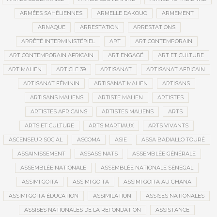
ARMÉES SAHÉLIENNES
ARMELLE DAKOUO
ARMEMENT
ARNAQUE
ARRESTATION
ARRESTATIONS
ARRÊTÉ INTERMINISTÉRIEL
ART
ART CONTEMPORAIN
ART CONTEMPORAIN AFRICAIN
ART ENGAGÉ
ART ET CULTURE
ART MALIEN
ARTICLE 39
ARTISANAT
ARTISANAT AFRICAIN
ARTISANAT FÉMININ
ARTISANAT MALIEN
ARTISANS
ARTISANS MALIENS
ARTISTE MALIEN
ARTISTES
ARTISTES AFRICAINS
ARTISTES MALIENS
ARTS
ARTS ET CULTURE
ARTS MARTIAUX
ARTS VIVANTS
ASCENSEUR SOCIAL
ASCOMA
ASIE
ASSA BADIALLO TOURÉ
ASSAINISSEMENT
ASSASSINATS
ASSEMBLÉE GÉNÉRALE
ASSEMBLÉE NATIONALE
ASSEMBLÉE NATIONALE SÉNÉGAL
ASSIMI GOITA
ASSIMI GOÏTA
ASSIMI GOITA AU GHANA
ASSIMI GOÏTA ÉDUCATION
ASSIMILATION
ASSISES NATIONALES
ASSISES NATIONALES DE LA REFONDATION
ASSISTANCE