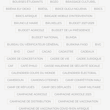
BOURSES ÉTUDIANTS
BOZO
BRASSAGE CULTUREL
BRÉMA ELY DICKO
BRÉSIL
BRICE OLIGUI NGUEMA
BRICS
BRICS AFRIQUE
BRIGADE MOBILE D’INTERVENTION
BRUNO LE MAIRE
BRUXELLES
BUDGET 2027-2029
BUDGET AGRICOLE
BUDGET DE LA PRÉSIDENCE
BUDGET NATIONAL
BUMDA
BUREAU DU VÉRIFICATEUR GÉNÉRAL
BURKINA FASO
BVG
BYD
CAAT
CACAO
CADASTRE
CADEAUX
CADRE DE CONCERTATION
CADRE DE VIE
CADRE JURIDIQUE
CAF
CAFÉ PHILO
CAISSE MALIENNE DE SÉCURITÉ SOCIALE
CALENDRIER COUPE DU MONDE
CALENDRIER ÉLECTORAL
CAMEROUN
CAMIONS-CITERNES
CAMP COMPÉTITION MALI
CAMP DE RÉFUGIÉS
CAMP DES DÉPLACÉS
CAMP MILITAIRE
CAMPAGNE AGRICOLE
CAMPAGNE AGRICOLE 2025
CAMPAGNE DE DISTRIBUTION
CAMPAGNE DE VACCINATION
CAMPAGNE DE VACCINATION COVID-19 EN AFRIQUE