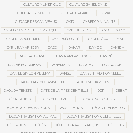
CULTURE NUMÉRIQUE
CULTURE SAHÉLIENNE
CULTURE SÉNOUFO
CULTURE URBAINE
CURAGE
CURAGE DES CANIVEAUX
CVJR
CYBERCRIMINALITÉ
CYBERCRIMINALITÉ EN AFRIQUE
CYBERDÉFENSE
CYBERESPACE
CYBERHARCÈLEMENT
CYBERSÉCURITÉ
CYBERSÉCURITÉ MALI
CYRIL RAMAPHOSA
DAECH
DAKAR
DAMBÉ
DAMIBA
DAMIBA AU MALI
DANA AMBASSAGOU
DANBÉ
DANBÉ KOLOSIBAW
DANEMARK
DANGER
DANGORONI
DANIEL SIMÉON KÉLÉMA
DANSE
DANSE TRADITIONNELLE
DAOUD ALY MOHAMMEDINE
DAOUD MOHAMEDINE
DAOUDA TÉKÉTÉ
DATE DE LA PRÉSIDENTIELLE
DDR-I
DÉBAT
DÉBAT PUBLIC
DÉBROUILLARDISE
DÉCADENCE CULTURELLE
DÉCADENCE DES VALEURS
DÉCAPITATION
DÉCENTRALISATION
DÉCENTRALISATION AU MALI
DÉCENTRALISATION CULTURELLE
DÉCEPTION
DÉCÈS
DÉCÈS DU PAPE FRANÇOIS
DÉCHETS