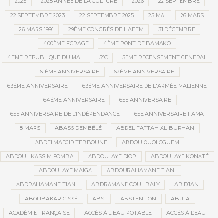
2025
2025 ANNÉE DE LA CULTURE
2026
22 SEPTEMBRE
22 SEPTEMBRE 2023
22 SEPTEMBRE 2025
25 MAI
26 MARS
26 MARS 1991
29ÈME CONGRÈS DE L'AEEM
31 DÉCEMBRE
400ÈME FORAGE
4ÈME PONT DE BAMAKO
4ÈME RÉPUBLIQUE DU MALI
5°C
5ÈME RECENSEMENT GÉNÉRAL
61ÈME ANNIVERSAIRE
62ÈME ANNIVERSAIRE
63ÈME ANNIVERSAIRE
63ÈME ANNIVERSAIRE DE L'ARMÉE MALIENNE
64ÈME ANNIVERSAIRE
65E ANNIVERSAIRE
65E ANNIVERSAIRE DE L’INDÉPENDANCE
65E ANNIVERSAIRE FAMA
8 MARS
ABASS DEMBÉLÉ
ABDEL FATTAH AL-BURHAN
ABDELMADJID TEBBOUNE
ABDOU OUOLOGUEM
ABDOUL KASSIM FOMBA
ABDOULAYE DIOP
ABDOULAYE KONATÉ
ABDOULAYE MAÏGA
ABDOURAHAMANE TIANI
ABDRAHAMANE TIANI
ABDRAMANE COULIBALY
ABIDJAN
ABOUBAKAR CISSÉ
ABSI
ABSTENTION
ABUJA
ACADÉMIE FRANÇAISE
ACCÈS À L'EAU POTABLE
ACCÈS À L’EAU