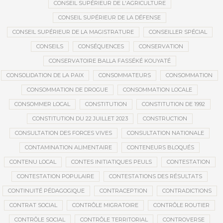
CONSEIL SUPÉRIEUR DE L'AGRICULTURE
CONSEIL SUPÉRIEUR DE LA DÉFENSE
CONSEIL SUPÉRIEUR DE LA MAGISTRATURE
CONSEILLER SPÉCIAL
CONSEILS
CONSÉQUENCES
CONSERVATION
CONSERVATOIRE BALLA FASSÉKÉ KOUYATÉ
CONSOLIDATION DE LA PAIX
CONSOMMATEURS
CONSOMMATION
CONSOMMATION DE DROGUE
CONSOMMATION LOCALE
CONSOMMER LOCAL
CONSTITUTION
CONSTITUTION DE 1992
CONSTITUTION DU 22 JUILLET 2023
CONSTRUCTION
CONSULTATION DES FORCES VIVES
CONSULTATION NATIONALE
CONTAMINATION ALIMENTAIRE
CONTENEURS BLOQUÉS
CONTENU LOCAL
CONTES INITIATIQUES PEULS
CONTESTATION
CONTESTATION POPULAIRE
CONTESTATIONS DES RÉSULTATS
CONTINUITÉ PÉDAGOGIQUE
CONTRACEPTION
CONTRADICTIONS
CONTRAT SOCIAL
CONTRÔLE MIGRATOIRE
CONTRÔLE ROUTIER
CONTRÔLE SOCIAL
CONTRÔLE TERRITORIAL
CONTROVERSE