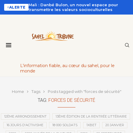
Mali : Danbé Bulon, un nouvel espace pour
ALERTE
transmettre les valeurs socioculturelles
L'information fiable, au cœur du sahel, pour le
monde
Home
Tags
Posts tagged with "forces de sécurité"
TAG:
FORCES DE SÉCURITÉ
12ÈME ARRONDISSEMENT
13ÈME ÉDITION DE LA RENTRÉE LITTÉRAIRE
16 JOURS D'ACTIVISME
18 000 SOLDATS
1XBET
20 JANVIER