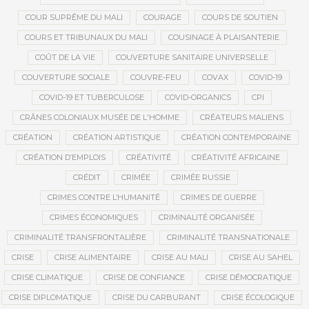
COUR SUPRÊME DU MALI
COURAGE
COURS DE SOUTIEN
COURS ET TRIBUNAUX DU MALI
COUSINAGE À PLAISANTERIE
COÛT DE LA VIE
COUVERTURE SANITAIRE UNIVERSELLE
COUVERTURE SOCIALE
COUVRE-FEU
COVAX
COVID-19
COVID-19 ET TUBERCULOSE
COVID-ORGANICS
CPI
CRÂNES COLONIAUX MUSÉE DE L'HOMME
CRÉATEURS MALIENS
CRÉATION
CRÉATION ARTISTIQUE
CRÉATION CONTEMPORAINE
CRÉATION D’EMPLOIS
CRÉATIVITÉ
CRÉATIVITÉ AFRICAINE
CRÉDIT
CRIMÉE
CRIMÉE RUSSIE
CRIMES CONTRE L’HUMANITÉ
CRIMES DE GUERRE
CRIMES ÉCONOMIQUES
CRIMINALITÉ ORGANISÉE
CRIMINALITÉ TRANSFRONTALIÈRE
CRIMINALITÉ TRANSNATIONALE
CRISE
CRISE ALIMENTAIRE
CRISE AU MALI
CRISE AU SAHEL
CRISE CLIMATIQUE
CRISE DE CONFIANCE
CRISE DÉMOCRATIQUE
CRISE DIPLOMATIQUE
CRISE DU CARBURANT
CRISE ÉCOLOGIQUE