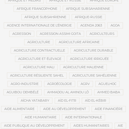
AFRIQUE ET MÉDIAS
AFRIQUE ET RUSSIE
AFRIQUE EUROPE
AFRIQUE FRANCOPHONE
AFRIQUE SUBSAHARIENNE
AFRIQUE SUBSAHRIENNE
AFRIQUE-RUSSIE
AGENCE INTERNATIONALE DE L’ÉNERGIE
AGENDA 2063
AGOA
AGRESSION
AGRESSION ASSIMI GOITA
AGRICULTEURS
AGRICULTURE
AGRICULTURE AFRICAINE
AGRICULTURE CONTRACTUELLE
AGRICULTURE DURABLE
AGRICULTURE ET ÉLEVAGE
AGRICULTURE IRRIGUÉE
AGRICULTURE MALI
AGRICULTURE MALIENNE
AGRICULTURE RÉSILIENTE SAHEL
AGRICULTURE SAHÉLIENNE
AGRO-INDUSTRIE
AGROÉCOLOGIE
AGRV
AGUELHOC
AGUIBOU DEMBÉLÉ
AHMADOU AL AMINOU LÔ
AHMED BABA
AÏCHA YATABARY
AÏD EL-FITR
AÏD EL-KÉBIR
AIDE ALIMENTAIRE
AIDE AU DÉVELOPPEMENT
AIDE FINANCIÈRE
AIDE HUMANITAIRE
AIDE INTERNATIONALE
AIDE PUBLIQUE AU DÉVELOPPEMENT
AIDES HUMANITAIRES
AIE