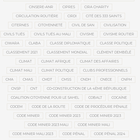
CINSERE-ANR
CIPRES
CIRA CHARITY
CIRCULATION ROUTIÈRE
CIRDI
CITÉ DES 333 SAINTS
CITERNES
CITOYENNETÉ
CIVIL DE SAN
CIVILISATION
CIVILS TUÉS
CIVILS TUÉS AU MALI
CIVISME
CIVISME ROUTIER
CIWARA
CLABA
CLASSE DIPLOMATIQUE
CLASSE POLITIQUE
CLASSEMENT 2021
CLASSEMENT MONDIAL
CLÉMENT DEMBÉLÉ
CLIMAT
CLIMAT AFRIQUE
CLIMAT DES AFFAIRES
CLIMAT MALI
CLIMAT POLITIQUE
CLUBS PROFESSIONNELS
CMA
CMAS
CMDT
CMSS
CNDH
CNECE
CNPM
CNSP
CNT
CO-CONSTRUCTION DE LA 4ÈME RÉPUBLIQUE
COALITION CITOYENNE POUR LE SAHEL
COBALT
COCAÏNE
COCEM
CODE DE LA ROUTE
CODE DE PROCÉDURE PÉNALE
CODE MINIER
CODE MINIER 2023
CODE MINIER 2023
CODE MINIER 2023 MALI
CODE MINIER MALI
CODE MINIER MALI 2023
CODE PÉNAL
CODE PÉNAL 2024