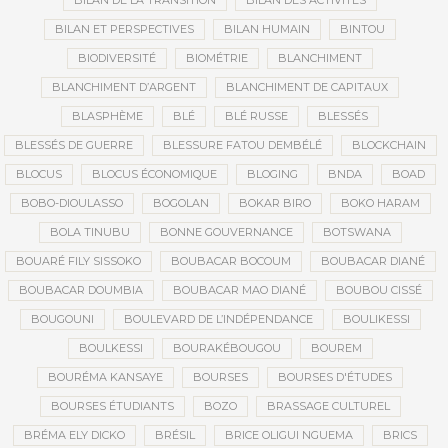
BILAN DE LA TRANSITION
BILAN DES ACTIVITÉS
BILAN ET PERSPECTIVES
BILAN HUMAIN
BINTOU
BIODIVERSITÉ
BIOMÉTRIE
BLANCHIMENT
BLANCHIMENT D’ARGENT
BLANCHIMENT DE CAPITAUX
BLASPHÈME
BLÉ
BLÉ RUSSE
BLESSÉS
BLESSÉS DE GUERRE
BLESSURE FATOU DEMBÉLÉ
BLOCKCHAIN
BLOCUS
BLOCUS ÉCONOMIQUE
BLOGING
BNDA
BOAD
BOBO-DIOULASSO
BOGOLAN
BOKAR BIRO
BOKO HARAM
BOLA TINUBU
BONNE GOUVERNANCE
BOTSWANA
BOUARÉ FILY SISSOKO
BOUBACAR BOCOUM
BOUBACAR DIANÉ
BOUBACAR DOUMBIA
BOUBACAR MAO DIANÉ
BOUBOU CISSÉ
BOUGOUNI
BOULEVARD DE L’INDÉPENDANCE
BOULIKESSI
BOULKESSI
BOURAKÉBOUGOU
BOUREM
BOURÉMA KANSAYE
BOURSES
BOURSES D'ÉTUDES
BOURSES ÉTUDIANTS
BOZO
BRASSAGE CULTUREL
BRÉMA ELY DICKO
BRÉSIL
BRICE OLIGUI NGUEMA
BRICS