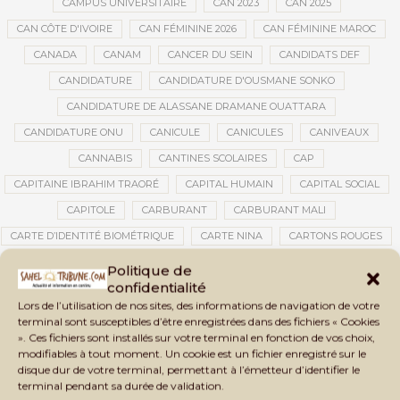
CAMPUS UNIVERSITAIRE
CAN 2023
CAN 2025
CAN CÔTE D'IVOIRE
CAN FÉMININE 2026
CAN FÉMININE MAROC
CANADA
CANAM
CANCER DU SEIN
CANDIDATS DEF
CANDIDATURE
CANDIDATURE D'OUSMANE SONKO
CANDIDATURE DE ALASSANE DRAMANE OUATTARA
CANDIDATURE ONU
CANICULE
CANICULES
CANIVEAUX
CANNABIS
CANTINES SCOLAIRES
CAP
CAPITAINE IBRAHIM TRAORÉ
CAPITAL HUMAIN
CAPITAL SOCIAL
CAPITOLE
CARBURANT
CARBURANT MALI
CARTE D’IDENTITÉ BIOMÉTRIQUE
CARTE NINA
CARTONS ROUGES
CASABLANCA
CATASTROPHE
CATASTROPHE NATURELLE
Politique de
confidentialité
CATASTROPHES CLIMATIQUES
CATASTROPHES NATURELLES
Lors de l’utilisation de nos sites, des informations de navigation de votre
CAUTION 10 000 DOLLARS
CAUTION DE VISA
CDAT
CECOGEC
terminal sont susceptibles d’être enregistrées dans des fichiers « Cookies
». Ces fichiers sont installés sur votre terminal en fonction de vos choix,
CEDEAO
CÉDÉAO
CEI
CÉLÉBRATION NATIONALE
CEMAC
modifiables à tout moment. Un cookie est un fichier enregistré sur le
CEMAPI
CEN-SNESUP
CENOU
CENSURE
disque dur de votre terminal, permettant à l’émetteur d’identifier le
terminal pendant sa durée de validation.
CENTRAFRIQUE
CENTRALE SOLAIRE