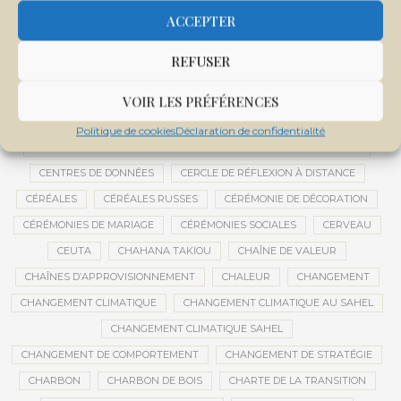
CENTRALE SOLAIRE DE SANANKOROBA
CENTRALES SOLAIRES
ACCEPTER
CENTRE D'INTELLIGENCE ARTIFICIELLE
REFUSER
CENTRE DE SANTÉ COMMUNAUTAIRE
CENTRE DU MALI
CENTRE INTERNATIONAL DE CONFÉRENCES DE BAMAKO
VOIR LES PRÉFÉRENCES
CENTRE MALI
Politique de cookies
Déclaration de confidentialité
CENTRE NATIONAL DES EXAMENS ET CONCOURS DE L’ÉDUCATION
CENTRES DE DONNÉES
CERCLE DE RÉFLEXION À DISTANCE
CÉRÉALES
CÉRÉALES RUSSES
CÉRÉMONIE DE DÉCORATION
CÉRÉMONIES DE MARIAGE
CÉRÉMONIES SOCIALES
CERVEAU
CEUTA
CHAHANA TAKIOU
CHAÎNE DE VALEUR
CHAÎNES D’APPROVISIONNEMENT
CHALEUR
CHANGEMENT
CHANGEMENT CLIMATIQUE
CHANGEMENT CLIMATIQUE AU SAHEL
CHANGEMENT CLIMATIQUE SAHEL
CHANGEMENT DE COMPORTEMENT
CHANGEMENT DE STRATÉGIE
CHARBON
CHARBON DE BOIS
CHARTE DE LA TRANSITION