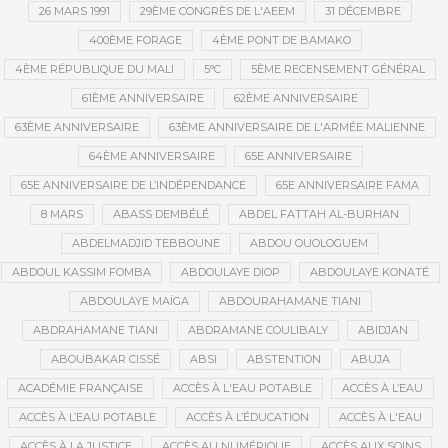
26 MARS 1991
29ÈME CONGRÈS DE L'AEEM
31 DÉCEMBRE
400ÈME FORAGE
4ÈME PONT DE BAMAKO
4ÈME RÉPUBLIQUE DU MALI
5°C
5ÈME RECENSEMENT GÉNÉRAL
61ÈME ANNIVERSAIRE
62ÈME ANNIVERSAIRE
63ÈME ANNIVERSAIRE
63ÈME ANNIVERSAIRE DE L'ARMÉE MALIENNE
64ÈME ANNIVERSAIRE
65E ANNIVERSAIRE
65E ANNIVERSAIRE DE L’INDÉPENDANCE
65E ANNIVERSAIRE FAMA
8 MARS
ABASS DEMBÉLÉ
ABDEL FATTAH AL-BURHAN
ABDELMADJID TEBBOUNE
ABDOU OUOLOGUEM
ABDOUL KASSIM FOMBA
ABDOULAYE DIOP
ABDOULAYE KONATÉ
ABDOULAYE MAÏGA
ABDOURAHAMANE TIANI
ABDRAHAMANE TIANI
ABDRAMANE COULIBALY
ABIDJAN
ABOUBAKAR CISSÉ
ABSI
ABSTENTION
ABUJA
ACADÉMIE FRANÇAISE
ACCÈS À L'EAU POTABLE
ACCÈS À L’EAU
ACCÈS À L’EAU POTABLE
ACCÈS À L’ÉDUCATION
ACCÈS À L'EAU
ACCÈS À LA JUSTICE
ACCÈS AU NUMÉRIQUE
ACCÈS AUX SOINS