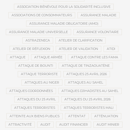
ASSOCIATION BÉNÉVOLE POUR LA SOLIDARITÉ INCLUSIVE
ASSOCIATIONS DE CONSOMMATEURS
ASSURANCE MALADIE
ASSURANCE MALADIE OBLIGATOIRE (AMO)
ASSURANCE MALADIE UNIVERSELLE
ASSURANCE VOLONTAIRE
ASTRAZENECA
ATELIER DE CLARIFICATION
ATELIER DE RÉFLEXION
ATELIER DE VALIDATION
ATIDI
ATTAQUE
ATTAQUE ARMÉE
ATTAQUE CONTRE LES FAMA
ATTAQUE DE BOUNTI
ATTAQUE DE TINZAOUATÈNE
ATTAQUE TERRORISTE
ATTAQUES 25 AVRIL 2026
ATTAQUES AU NIGER
ATTAQUES AU SAHEL
ATTAQUES COORDONNÉES
ATTAQUES DJIHADISTES AU SAHEL
ATTAQUES DU 25 AVRIL
ATTAQUES DU 25 AVRIL 2026
ATTAQUES TERRORISTES
ATTAQUES TERRORISTES MALI
ATTEINTE AUX BIENS PUBLICS
ATTENTAT
ATTÉNUATION
ATTRACTIVITÉ
AUDIT
AUDIT FINANCIER
AUDIT MINIER