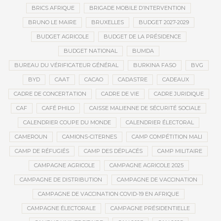
BRICS AFRIQUE
BRIGADE MOBILE D’INTERVENTION
BRUNO LE MAIRE
BRUXELLES
BUDGET 2027-2029
BUDGET AGRICOLE
BUDGET DE LA PRÉSIDENCE
BUDGET NATIONAL
BUMDA
BUREAU DU VÉRIFICATEUR GÉNÉRAL
BURKINA FASO
BVG
BYD
CAAT
CACAO
CADASTRE
CADEAUX
CADRE DE CONCERTATION
CADRE DE VIE
CADRE JURIDIQUE
CAF
CAFÉ PHILO
CAISSE MALIENNE DE SÉCURITÉ SOCIALE
CALENDRIER COUPE DU MONDE
CALENDRIER ÉLECTORAL
CAMEROUN
CAMIONS-CITERNES
CAMP COMPÉTITION MALI
CAMP DE RÉFUGIÉS
CAMP DES DÉPLACÉS
CAMP MILITAIRE
CAMPAGNE AGRICOLE
CAMPAGNE AGRICOLE 2025
CAMPAGNE DE DISTRIBUTION
CAMPAGNE DE VACCINATION
CAMPAGNE DE VACCINATION COVID-19 EN AFRIQUE
CAMPAGNE ÉLECTORALE
CAMPAGNE PRÉSIDENTIELLE