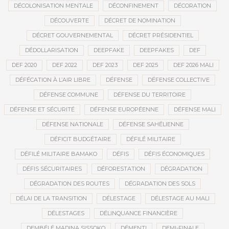
DÉCOLONISATION MENTALE
DÉCONFINEMENT
DÉCORATION
DÉCOUVERTE
DÉCRET DE NOMINATION
DÉCRET GOUVERNEMENTAL
DÉCRET PRÉSIDENTIEL
DÉDOLLARISATION
DEEPFAKE
DEEPFAKES
DEF
DEF 2020
DEF 2022
DEF 2023
DEF 2025
DEF 2026 MALI
DÉFÉCATION À L’AIR LIBRE
DÉFENSE
DÉFENSE COLLECTIVE
DÉFENSE COMMUNE
DÉFENSE DU TERRITOIRE
DÉFENSE ET SÉCURITÉ
DÉFENSE EUROPÉENNE
DÉFENSE MALI
DÉFENSE NATIONALE
DÉFENSE SAHÉLIENNE
DÉFICIT BUDGÉTAIRE
DÉFILÉ MILITAIRE
DÉFILÉ MILITAIRE BAMAKO
DÉFIS
DÉFIS ÉCONOMIQUES
DÉFIS SÉCURITAIRES
DÉFORESTATION
DÉGRADATION
DÉGRADATION DES ROUTES
DÉGRADATION DES SOLS
DÉLAI DE LA TRANSITION
DÉLESTAGE
DÉLESTAGE AU MALI
DÉLESTAGES
DÉLINQUANCE FINANCIÈRE
DEMBÉLÉ MADINA SISSOKO
DÉMENTI
DEMI-FINALE