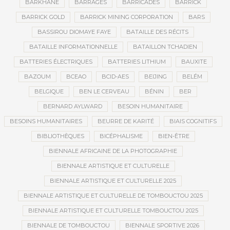
BARKHANE
BARRAGES
BARRICADES
BARRICK
BARRICK GOLD
BARRICK MINING CORPORATION
BARS
BASSIROU DIOMAYE FAYE
BATAILLE DES RÉCITS
BATAILLE INFORMATIONNELLE
BATAILLON TCHADIEN
BATTERIES ÉLECTRIQUES
BATTERIES LITHIUM
BAUXITE
BAZOUM
BCEAO
BCID-AES
BEIJING
BELÉM
BELGIQUE
BEN LE CERVEAU
BÉNIN
BER
BERNARD AYLWARD
BESOIN HUMANITAIRE
BESOINS HUMANITAIRES
BEURRE DE KARITÉ
BIAIS COGNITIFS
BIBLIOTHÈQUES
BICÉPHALISME
BIEN-ÊTRE
BIENNALE AFRICAINE DE LA PHOTOGRAPHIE
BIENNALE ARTISTIQUE ET CULTURELLE
BIENNALE ARTISTIQUE ET CULTURELLE 2025
BIENNALE ARTISTIQUE ET CULTURELLE DE TOMBOUCTOU 2025
BIENNALE ARTISTIQUE ET CULTURELLE TOMBOUCTOU 2025
BIENNALE DE TOMBOUCTOU
BIENNALE SPORTIVE 2026