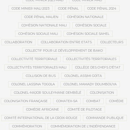
CODE MINIER 2023 MALI
CODE MINIER MALI
CODE MINIER MALI 2023
CODE PÉNAL
CODE PÉNAL 2024
CODE PÉNAL MALIEN
COHÉSION NATIONALE
COHÉSION NATIONALE MALI
COHÉSION SOCIALE
COHÉSION SOCIALE MALI
COHÉSION SOCIALE SAHEL
COLLABORATION
COLLABORATION ENTRE ETATS
COLLECTEURS
COLLECTIF POUR LE DÉVELOPPEMENT DE BAKO
COLLECTIVITÉ TERRITORIALE
COLLECTIVITÉS TERRITORIALES
COLLECTIVITÉS TERRITORIALES MALI
COLLÈGE DES CHEFS D’ÉTAT
COLLISION DE BUS
COLONEL ASSIMI GOÏTA
COLONEL LASSINA TOGOLA
COLONEL MAMADY DOUMBOUYA
COLONEL-MAJOR SOULEYMANE DEMBÉLÉ
COLONISATION
COLONISATION FRANÇAISE
COMATEX-SA
COMBAT
COMÉDIE
COMÉDIE AFRICAINE
COMITÉ DE PILOTAGE
COMITÉ INTERNATIONAL DE LA CROIX-ROUGE
COMMANDE PUBLIQUE
COMMÉMORATION
COMMÉMORATION DE L'INDÉPENDANCE