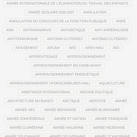
ANNÉE INTERNATIONALE DE L'ÉLIMINATION DU TRAVAIL DES ENFANTS
ANNÉE SCOLAIRE 2020-2021
ANNULATION
ANNULATION DU CONCOURS DE LA FONCTION PUBLIQUE
ANPE
ANR
ANTANANARIVO
ANTARCTIQUE
ANTI-IMPÉRIALISME
ANTITERRORISME
ANTONIO GUTERRES
ANTÓNIO GUTERRES
APAISEMENT
APCAM
APD
APEX MALI
APJ
APPRENTISSAGE
APPROVISIONNEMENT
APPROVISIONNEMENT EN CARBURANT
APPROVISIONNEMENT ÉNERGÉTIQUE
APPROVISIONNEMENT HYDROCARBURES MALI
AQUACULTURE
ARBITRAGE INTERNATIONAL
ARCANE POLITIQUE
ARCHITECTURE EN BANCO
ARCTIQUE
ARISTOTE
ARMÉE
ARMÉE AES
ARMÉE BÉNINOISE
ARMÉE BURKINABÉ
ARMÉE CONFÉDÉRALE
ARMÉE ET NATION
ARMÉE FRANÇAISE
ARMÉE GUINÉENNE
ARMÉE MALIENNE
ARMÉE NIGÉRIANE
ARMÉE SOUDANAISE
ARMÉE SOUVERAINE
ARMÉE TCHADIENNE