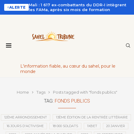
Mali : 1 617 ex-combattants du DDR-I intègrent
ALERTE
les FAMa, après six mois de formation
L'information fiable, au cœur du sahel, pour le
monde
Home
Tags
Posts tagged with "fonds publics"
TAG:
FONDS PUBLICS
12ÈME ARRONDISSEMENT
13ÈME ÉDITION DE LA RENTRÉE LITTÉRAIRE
16 JOURS D'ACTIVISME
18 000 SOLDATS
1XBET
20 JANVIER