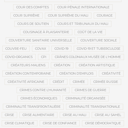
COUR DES COMPTES
COUR PÉNALE INTERNATIONALE
COUR SUPRÊME
COUR SUPRÊME DU MALI
COURAGE
COURS DE SOUTIEN
COURS ET TRIBUNAUX DU MALI
COUSINAGE À PLAISANTERIE
COÛT DE LA VIE
COUVERTURE SANITAIRE UNIVERSELLE
COUVERTURE SOCIALE
COUVRE-FEU
COVAX
COVID-19
COVID-19 ET TUBERCULOSE
COVID-ORGANICS
CPI
CRÂNES COLONIAUX MUSÉE DE L'HOMME
CRÉATEURS MALIENS
CRÉATION
CRÉATION ARTISTIQUE
CRÉATION CONTEMPORAINE
CRÉATION D’EMPLOIS
CRÉATIVITÉ
CRÉATIVITÉ AFRICAINE
CRÉDIT
CRIMÉE
CRIMÉE RUSSIE
CRIMES CONTRE L’HUMANITÉ
CRIMES DE GUERRE
CRIMES ÉCONOMIQUES
CRIMINALITÉ ORGANISÉE
CRIMINALITÉ TRANSFRONTALIÈRE
CRIMINALITÉ TRANSNATIONALE
CRISE
CRISE ALIMENTAIRE
CRISE AU MALI
CRISE AU SAHEL
CRISE CLIMATIQUE
CRISE DE CONFIANCE
CRISE DÉMOCRATIQUE