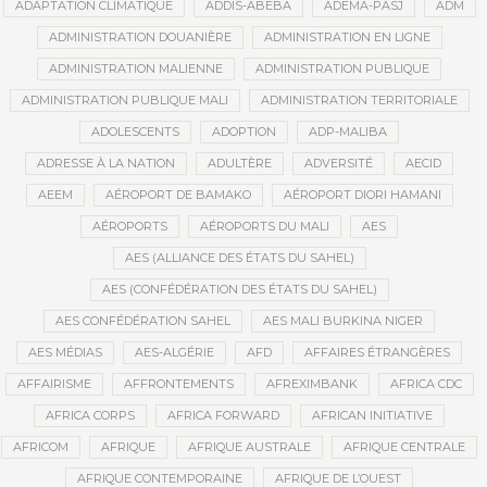
ADAPTATION CLIMATIQUE
ADDIS-ABEBA
ADEMA-PASJ
ADM
ADMINISTRATION DOUANIÈRE
ADMINISTRATION EN LIGNE
ADMINISTRATION MALIENNE
ADMINISTRATION PUBLIQUE
ADMINISTRATION PUBLIQUE MALI
ADMINISTRATION TERRITORIALE
ADOLESCENTS
ADOPTION
ADP-MALIBA
ADRESSE À LA NATION
ADULTÈRE
ADVERSITÉ
AECID
AEEM
AÉROPORT DE BAMAKO
AÉROPORT DIORI HAMANI
AÉROPORTS
AÉROPORTS DU MALI
AES
AES (ALLIANCE DES ÉTATS DU SAHEL)
AES (CONFÉDÉRATION DES ÉTATS DU SAHEL)
AES CONFÉDÉRATION SAHEL
AES MALI BURKINA NIGER
AES MÉDIAS
AES-ALGÉRIE
AFD
AFFAIRES ÉTRANGÈRES
AFFAIRISME
AFFRONTEMENTS
AFREXIMBANK
AFRICA CDC
AFRICA CORPS
AFRICA FORWARD
AFRICAN INITIATIVE
AFRICOM
AFRIQUE
AFRIQUE AUSTRALE
AFRIQUE CENTRALE
AFRIQUE CONTEMPORAINE
AFRIQUE DE L’OUEST