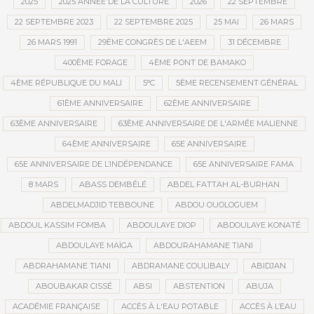
2025
2025 ANNÉE DE LA CULTURE
2026
22 SEPTEMBRE
22 SEPTEMBRE 2023
22 SEPTEMBRE 2025
25 MAI
26 MARS
26 MARS 1991
29ÈME CONGRÈS DE L'AEEM
31 DÉCEMBRE
400ÈME FORAGE
4ÈME PONT DE BAMAKO
4ÈME RÉPUBLIQUE DU MALI
5°C
5ÈME RECENSEMENT GÉNÉRAL
61ÈME ANNIVERSAIRE
62ÈME ANNIVERSAIRE
63ÈME ANNIVERSAIRE
63ÈME ANNIVERSAIRE DE L'ARMÉE MALIENNE
64ÈME ANNIVERSAIRE
65E ANNIVERSAIRE
65E ANNIVERSAIRE DE L’INDÉPENDANCE
65E ANNIVERSAIRE FAMA
8 MARS
ABASS DEMBÉLÉ
ABDEL FATTAH AL-BURHAN
ABDELMADJID TEBBOUNE
ABDOU OUOLOGUEM
ABDOUL KASSIM FOMBA
ABDOULAYE DIOP
ABDOULAYE KONATÉ
ABDOULAYE MAÏGA
ABDOURAHAMANE TIANI
ABDRAHAMANE TIANI
ABDRAMANE COULIBALY
ABIDJAN
ABOUBAKAR CISSÉ
ABSI
ABSTENTION
ABUJA
ACADÉMIE FRANÇAISE
ACCÈS À L'EAU POTABLE
ACCÈS À L’EAU