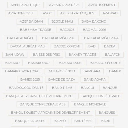
AVENIR POLITIQUE
AVENIR PROSPÈRE
AVERTISSEMENT
AVIATION CIVILE
AVOC
AXES STRATÉGIQUES
AZAWAD
AZERBAÏDJAN
B2GOLD MALI
BABA DAKONO
BABEMBA TRAORÉ
BAC 2026
BAC MALI 2026
BACCALAURÉAT
BACCALAURÉAT 2021
BACCALAURÉAT 2024
BACCALAURÉAT MALI
BACODJICORONI
BAD
BADEA
BAH NDAW
BAISSE DES PRIX
BAKARY TRAORÉ
BALAFON
BAMAKO
BAMAKO 2025
BAMAKO 2026
BAMAKO SÉCURITÉ
BAMAKO SPORT 2026
BAMAKO-SÉNOU
BAMBARA
BAMEX
BAMEX 2025
BANDE DE GAZA
BANDIAGARA
BANDIOUGOU DANTÉ
BANDITISME
BANGUI
BANQUE
BANQUE AFRICAINE DE DÉVELOPPEMENT
BANQUE CONFÉDÉRALE
BANQUE CONFÉDÉRALE AES
BANQUE MONDIALE
BANQUE OUEST-AFRICAINE DE DÉVELOPPEMENT
BANQUES
BANQUES RUSSES
BAPHO
BAPTÊMES
BARIL