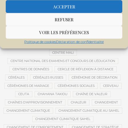
CEMAPI
CEN-SNESUP
CENOU
CENSURE
ACCEPTER
CENTRAFRIQUE
CENTRALE SOLAIRE
REFUSER
CENTRALE SOLAIRE DE SANANKOROBA
CENTRALES SOLAIRES
CENTRE D'INTELLIGENCE ARTIFICIELLE
VOIR LES PRÉFÉRENCES
CENTRE DE SANTÉ COMMUNAUTAIRE
CENTRE DU MALI
Politique de cookies
Déclaration de confidentialité
CENTRE INTERNATIONAL DE CONFÉRENCES DE BAMAKO
CENTRE MALI
CENTRE NATIONAL DES EXAMENS ET CONCOURS DE L’ÉDUCATION
CENTRES DE DONNÉES
CERCLE DE RÉFLEXION À DISTANCE
CÉRÉALES
CÉRÉALES RUSSES
CÉRÉMONIE DE DÉCORATION
CÉRÉMONIES DE MARIAGE
CÉRÉMONIES SOCIALES
CERVEAU
CEUTA
CHAHANA TAKIOU
CHAÎNE DE VALEUR
CHAÎNES D’APPROVISIONNEMENT
CHALEUR
CHANGEMENT
CHANGEMENT CLIMATIQUE
CHANGEMENT CLIMATIQUE AU SAHEL
CHANGEMENT CLIMATIQUE SAHEL
CHANGEMENT DE COMPORTEMENT
CHANGEMENT DE STRATÉGIE