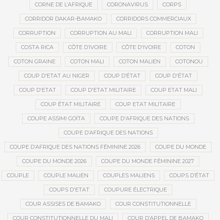
CORNE DE L’AFRIQUE
CORONAVIRUS
CORPS
CORRIDOR DAKAR-BAMAKO
CORRIDORS COMMERCIAUX
CORRUPTION
CORRUPTION AU MALI
CORRUPTION MALI
COSTA RICA
CÔTE D’IVOIRE
CÔTE D'IVOIRE
COTON
COTON GRAINE
COTON MALI
COTON MALIEN
COTONOU
COUP D'ETAT AU NIGER
COUP D’ÉTAT
COUP D'ÉTAT
COUP D'ETAT
COUP D'ETAT MILITAIRE
COUP ETAT MALI
COUP ÉTAT MILITAIRE
COUP ETAT MILITAIRE
COUPE ASSIMI GOÏTA
COUPE D'AFRIQUE DES NATIONS
COUPE D’AFRIQUE DES NATIONS
COUPE D’AFRIQUE DES NATIONS FÉMININE 2026
COUPE DU MONDE
COUPE DU MONDE 2026
COUPE DU MONDE FÉMININE 2027
COUPLE
COUPLE MALIEN
COUPLES MALIENS
COUPS D’ÉTAT
COUPS D'ETAT
COUPURE ÉLECTRIQUE
COUR ASSISES DE BAMAKO
COUR CONSTITUTIONNELLE
COUR CONSTITUTIONNELLE DU MALI
COUR D’APPEL DE BAMAKO