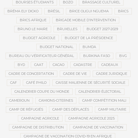
BOURSES ÉTUDIANTS
BOZO
BRASSAGE CULTUREL
BRÉMA ELY DICKO
BRÉSIL
BRICE OLIGUI NGUEMA
BRICS
BRICS AFRIQUE
BRIGADE MOBILE D’INTERVENTION
BRUNO LE MAIRE
BRUXELLES
BUDGET 2027-2029
BUDGET AGRICOLE
BUDGET DE LA PRÉSIDENCE
BUDGET NATIONAL
BUMDA
BUREAU DU VÉRIFICATEUR GÉNÉRAL
BURKINA FASO
BVG
BYD
CAAT
CACAO
CADASTRE
CADEAUX
CADRE DE CONCERTATION
CADRE DE VIE
CADRE JURIDIQUE
CAF
CAFÉ PHILO
CAISSE MALIENNE DE SÉCURITÉ SOCIALE
CALENDRIER COUPE DU MONDE
CALENDRIER ÉLECTORAL
CAMEROUN
CAMIONS-CITERNES
CAMP COMPÉTITION MALI
CAMP DE RÉFUGIÉS
CAMP DES DÉPLACÉS
CAMP MILITAIRE
CAMPAGNE AGRICOLE
CAMPAGNE AGRICOLE 2025
CAMPAGNE DE DISTRIBUTION
CAMPAGNE DE VACCINATION
CAMPAGNE DE VACCINATION COVID-19 EN AFRIQUE