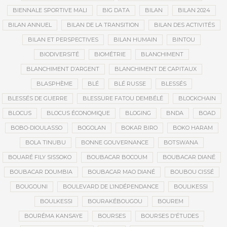
BIENNALE SPORTIVE MALI
BIG DATA
BILAN
BILAN 2024
BILAN ANNUEL
BILAN DE LA TRANSITION
BILAN DES ACTIVITÉS
BILAN ET PERSPECTIVES
BILAN HUMAIN
BINTOU
BIODIVERSITÉ
BIOMÉTRIE
BLANCHIMENT
BLANCHIMENT D’ARGENT
BLANCHIMENT DE CAPITAUX
BLASPHÈME
BLÉ
BLÉ RUSSE
BLESSÉS
BLESSÉS DE GUERRE
BLESSURE FATOU DEMBÉLÉ
BLOCKCHAIN
BLOCUS
BLOCUS ÉCONOMIQUE
BLOGING
BNDA
BOAD
BOBO-DIOULASSO
BOGOLAN
BOKAR BIRO
BOKO HARAM
BOLA TINUBU
BONNE GOUVERNANCE
BOTSWANA
BOUARÉ FILY SISSOKO
BOUBACAR BOCOUM
BOUBACAR DIANÉ
BOUBACAR DOUMBIA
BOUBACAR MAO DIANÉ
BOUBOU CISSÉ
BOUGOUNI
BOULEVARD DE L’INDÉPENDANCE
BOULIKESSI
BOULKESSI
BOURAKÉBOUGOU
BOUREM
BOURÉMA KANSAYE
BOURSES
BOURSES D'ÉTUDES