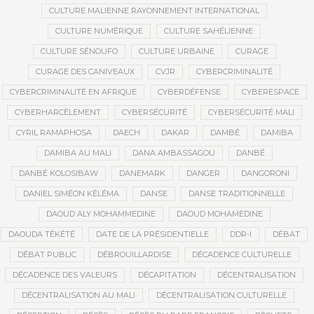
CULTURE MALIENNE RAYONNEMENT INTERNATIONAL
CULTURE NUMÉRIQUE
CULTURE SAHÉLIENNE
CULTURE SÉNOUFO
CULTURE URBAINE
CURAGE
CURAGE DES CANIVEAUX
CVJR
CYBERCRIMINALITÉ
CYBERCRIMINALITÉ EN AFRIQUE
CYBERDÉFENSE
CYBERESPACE
CYBERHARCÈLEMENT
CYBERSÉCURITÉ
CYBERSÉCURITÉ MALI
CYRIL RAMAPHOSA
DAECH
DAKAR
DAMBÉ
DAMIBA
DAMIBA AU MALI
DANA AMBASSAGOU
DANBÉ
DANBÉ KOLOSIBAW
DANEMARK
DANGER
DANGORONI
DANIEL SIMÉON KÉLÉMA
DANSE
DANSE TRADITIONNELLE
DAOUD ALY MOHAMMEDINE
DAOUD MOHAMEDINE
DAOUDA TÉKÉTÉ
DATE DE LA PRÉSIDENTIELLE
DDR-I
DÉBAT
DÉBAT PUBLIC
DÉBROUILLARDISE
DÉCADENCE CULTURELLE
DÉCADENCE DES VALEURS
DÉCAPITATION
DÉCENTRALISATION
DÉCENTRALISATION AU MALI
DÉCENTRALISATION CULTURELLE