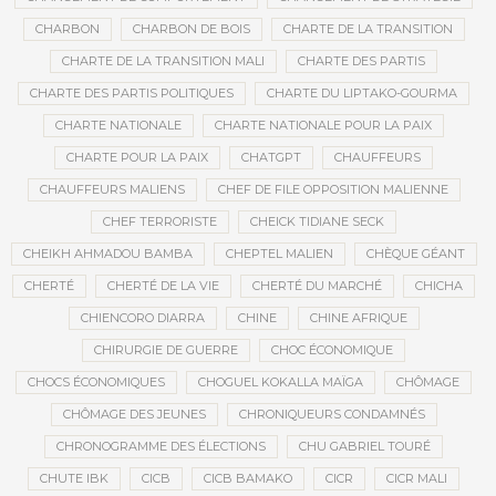
CHARBON
CHARBON DE BOIS
CHARTE DE LA TRANSITION
CHARTE DE LA TRANSITION MALI
CHARTE DES PARTIS
CHARTE DES PARTIS POLITIQUES
CHARTE DU LIPTAKO-GOURMA
CHARTE NATIONALE
CHARTE NATIONALE POUR LA PAIX
CHARTE POUR LA PAIX
CHATGPT
CHAUFFEURS
CHAUFFEURS MALIENS
CHEF DE FILE OPPOSITION MALIENNE
CHEF TERRORISTE
CHEICK TIDIANE SECK
CHEIKH AHMADOU BAMBA
CHEPTEL MALIEN
CHÈQUE GÉANT
CHERTÉ
CHERTÉ DE LA VIE
CHERTÉ DU MARCHÉ
CHICHA
CHIENCORO DIARRA
CHINE
CHINE AFRIQUE
CHIRURGIE DE GUERRE
CHOC ÉCONOMIQUE
CHOCS ÉCONOMIQUES
CHOGUEL KOKALLA MAÏGA
CHÔMAGE
CHÔMAGE DES JEUNES
CHRONIQUEURS CONDAMNÉS
CHRONOGRAMME DES ÉLECTIONS
CHU GABRIEL TOURÉ
CHUTE IBK
CICB
CICB BAMAKO
CICR
CICR MALI