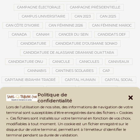
CAMPAGNE ÉLECTORALE
CAMPAGNE PRÉSIDENTIELLE
CAMPUS UNIVERSITAIRE
CAN 2023
CAN 2025
CAN CÔTE D'IVOIRE
CAN FÉMININE 2026
CAN FÉMININE MAROC
CANADA
CANAM
CANCER DU SEIN
CANDIDATS DEF
CANDIDATURE
CANDIDATURE D'OUSMANE SONKO
CANDIDATURE DE ALASSANE DRAMANE OUATTARA
CANDIDATURE ONU
CANICULE
CANICULES
CANIVEAUX
CANNABIS
CANTINES SCOLAIRES
CAP
CAPITAINE IBRAHIM TRAORÉ
CAPITAL HUMAIN
CAPITAL SOCIAL
CAPITOLE
CARBURANT
CARBURANT MALI
Politique de
CARTE D’IDENTITÉ BIOMÉTRIQUE
CARTE NINA
CARTONS ROUGES
confidentialité
Lors de l’utilisation de nos sites, des informations de navigation de votre
CASABLANCA
CATASTROPHE
CATASTROPHE NATURELLE
terminal sont susceptibles d’être enregistrées dans des fichiers « Cookies
CATASTROPHES CLIMATIQUES
CATASTROPHES NATURELLES
». Ces fichiers sont installés sur votre terminal en fonction de vos choix,
modifiables à tout moment. Un cookie est un fichier enregistré sur le
CAUTION 10 000 DOLLARS
CAUTION DE VISA
CDAT
CECOGEC
disque dur de votre terminal, permettant à l’émetteur d’identifier le
CÉDÉAO
CEDEAO
CEI
CÉLÉBRATION NATIONALE
CEMAC
terminal pendant sa durée de validation.