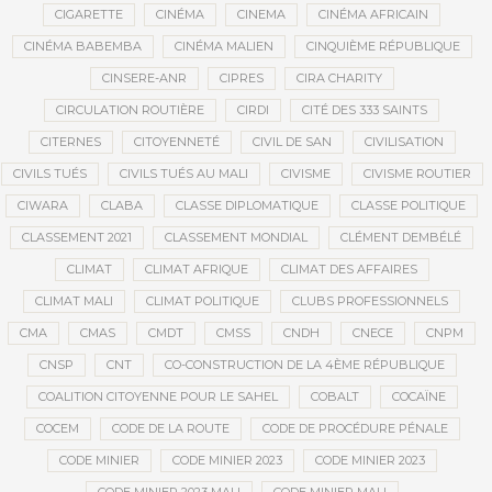
CIGARETTE
CINÉMA
CINEMA
CINÉMA AFRICAIN
CINÉMA BABEMBA
CINÉMA MALIEN
CINQUIÈME RÉPUBLIQUE
CINSERE-ANR
CIPRES
CIRA CHARITY
CIRCULATION ROUTIÈRE
CIRDI
CITÉ DES 333 SAINTS
CITERNES
CITOYENNETÉ
CIVIL DE SAN
CIVILISATION
CIVILS TUÉS
CIVILS TUÉS AU MALI
CIVISME
CIVISME ROUTIER
CIWARA
CLABA
CLASSE DIPLOMATIQUE
CLASSE POLITIQUE
CLASSEMENT 2021
CLASSEMENT MONDIAL
CLÉMENT DEMBÉLÉ
CLIMAT
CLIMAT AFRIQUE
CLIMAT DES AFFAIRES
CLIMAT MALI
CLIMAT POLITIQUE
CLUBS PROFESSIONNELS
CMA
CMAS
CMDT
CMSS
CNDH
CNECE
CNPM
CNSP
CNT
CO-CONSTRUCTION DE LA 4ÈME RÉPUBLIQUE
COALITION CITOYENNE POUR LE SAHEL
COBALT
COCAÏNE
COCEM
CODE DE LA ROUTE
CODE DE PROCÉDURE PÉNALE
CODE MINIER
CODE MINIER 2023
CODE MINIER 2023