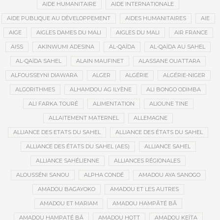
AIDE HUMANITAIRE
AIDE INTERNATIONALE
AIDE PUBLIQUE AU DÉVELOPPEMENT
AIDES HUMANITAIRES
AIE
AIGE
AIGLES DAMES DU MALI
AIGLES DU MALI
AIR FRANCE
AISS
AKINWUMI ADESINA
AL-QAÏDA
AL-QAÏDA AU SAHEL
AL-QAÏDA SAHEL
ALAIN MAUFINET
ALASSANE OUATTARA
ALFOUSSEYNI DIAWARA
ALGER
ALGÉRIE
ALGÉRIE-NIGER
ALGORITHMES
ALHAMDOU AG ILYÈNE
ALI BONGO ODIMBA
ALI FARKA TOURÉ
ALIMENTATION
ALIOUNE TINE
ALLAITEMENT MATERNEL
ALLEMAGNE
ALLIANCE DES ETATS DU SAHEL
ALLIANCE DES ÉTATS DU SAHEL
ALLIANCE DES ÉTATS DU SAHEL (AES)
ALLIANCE SAHEL
ALLIANCE SAHÉLIENNE
ALLIANCES RÉGIONALES
ALOUSSÉNI SANOU
ALPHA CONDÉ
AMADOU AYA SANOGO
AMADOU BAGAYOKO
AMADOU ET LES AUTRES
AMADOU ET MARIAM
AMADOU HAMPÂTÉ BÂ
AMADOU HAMPATÉ BÂ
AMADOU HOTT
AMADOU KEÏTA