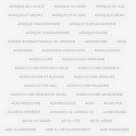
AFRIQUE DE L'OUEST
AFRIQUE DU NORD
AFRIQUE DU SUD
AFRIQUE ET MÉDIAS
AFRIQUE ET RUSSIE
AFRIQUE EUROPE
AFRIQUE FRANCOPHONE
AFRIQUE SUBSAHARIENNE
AFRIQUE SUBSAHRIENNE
AFRIQUE-RUSSIE
AGENCE INTERNATIONALE DE L’ÉNERGIE
AGENDA 2063
AGOA
AGRESSION
AGRESSION ASSIMI GOITA
AGRICULTEURS
AGRICULTURE
AGRICULTURE AFRICAINE
AGRICULTURE CONTRACTUELLE
AGRICULTURE DURABLE
AGRICULTURE ET ÉLEVAGE
AGRICULTURE IRRIGUÉE
AGRICULTURE MALI
AGRICULTURE MALIENNE
AGRICULTURE RÉSILIENTE SAHEL
AGRICULTURE SAHÉLIENNE
AGRO-INDUSTRIE
AGROÉCOLOGIE
AGRV
AGUELHOC
AGUIBOU DEMBÉLÉ
AHMADOU AL AMINOU LÔ
AHMED BABA
AÏCHA YATABARY
AÏD EL-FITR
AÏD EL-KÉBIR
AIDE ALIMENTAIRE
AIDE AU DÉVELOPPEMENT
AIDE FINANCIÈRE