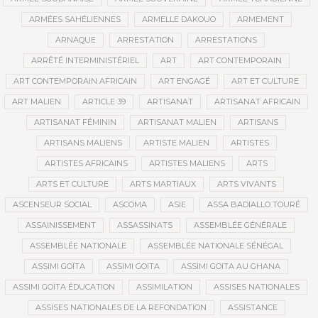
ARMÉES SAHÉLIENNES
ARMELLE DAKOUO
ARMEMENT
ARNAQUE
ARRESTATION
ARRESTATIONS
ARRÊTÉ INTERMINISTÉRIEL
ART
ART CONTEMPORAIN
ART CONTEMPORAIN AFRICAIN
ART ENGAGÉ
ART ET CULTURE
ART MALIEN
ARTICLE 39
ARTISANAT
ARTISANAT AFRICAIN
ARTISANAT FÉMININ
ARTISANAT MALIEN
ARTISANS
ARTISANS MALIENS
ARTISTE MALIEN
ARTISTES
ARTISTES AFRICAINS
ARTISTES MALIENS
ARTS
ARTS ET CULTURE
ARTS MARTIAUX
ARTS VIVANTS
ASCENSEUR SOCIAL
ASCOMA
ASIE
ASSA BADIALLO TOURÉ
ASSAINISSEMENT
ASSASSINATS
ASSEMBLÉE GÉNÉRALE
ASSEMBLÉE NATIONALE
ASSEMBLÉE NATIONALE SÉNÉGAL
ASSIMI GOÏTA
ASSIMI GOITA
ASSIMI GOITA AU GHANA
ASSIMI GOÏTA ÉDUCATION
ASSIMILATION
ASSISES NATIONALES
ASSISES NATIONALES DE LA REFONDATION
ASSISTANCE