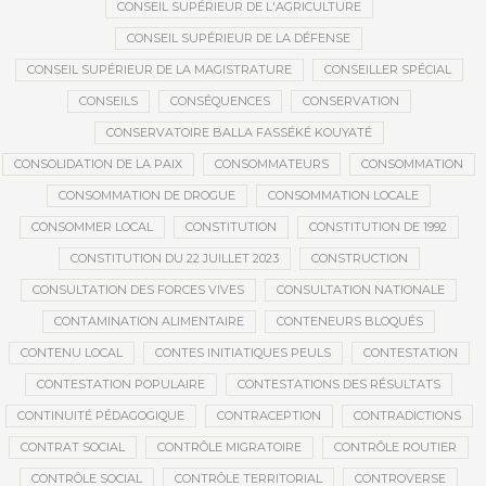
CONSEIL SUPÉRIEUR DE L'AGRICULTURE
CONSEIL SUPÉRIEUR DE LA DÉFENSE
CONSEIL SUPÉRIEUR DE LA MAGISTRATURE
CONSEILLER SPÉCIAL
CONSEILS
CONSÉQUENCES
CONSERVATION
CONSERVATOIRE BALLA FASSÉKÉ KOUYATÉ
CONSOLIDATION DE LA PAIX
CONSOMMATEURS
CONSOMMATION
CONSOMMATION DE DROGUE
CONSOMMATION LOCALE
CONSOMMER LOCAL
CONSTITUTION
CONSTITUTION DE 1992
CONSTITUTION DU 22 JUILLET 2023
CONSTRUCTION
CONSULTATION DES FORCES VIVES
CONSULTATION NATIONALE
CONTAMINATION ALIMENTAIRE
CONTENEURS BLOQUÉS
CONTENU LOCAL
CONTES INITIATIQUES PEULS
CONTESTATION
CONTESTATION POPULAIRE
CONTESTATIONS DES RÉSULTATS
CONTINUITÉ PÉDAGOGIQUE
CONTRACEPTION
CONTRADICTIONS
CONTRAT SOCIAL
CONTRÔLE MIGRATOIRE
CONTRÔLE ROUTIER
CONTRÔLE SOCIAL
CONTRÔLE TERRITORIAL
CONTROVERSE