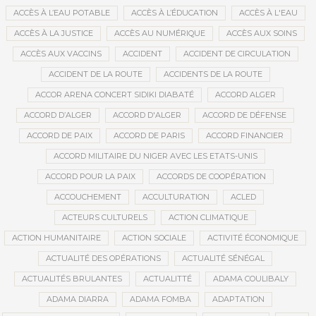
ACCÈS À L’EAU POTABLE
ACCÈS À L’ÉDUCATION
ACCÈS À L'EAU
ACCÈS À LA JUSTICE
ACCÈS AU NUMÉRIQUE
ACCÈS AUX SOINS
ACCÈS AUX VACCINS
ACCIDENT
ACCIDENT DE CIRCULATION
ACCIDENT DE LA ROUTE
ACCIDENTS DE LA ROUTE
ACCOR ARENA CONCERT SIDIKI DIABATÉ
ACCORD ALGER
ACCORD D’ALGER
ACCORD D'ALGER
ACCORD DE DÉFENSE
ACCORD DE PAIX
ACCORD DE PARIS
ACCORD FINANCIER
ACCORD MILITAIRE DU NIGER AVEC LES ETATS-UNIS
ACCORD POUR LA PAIX
ACCORDS DE COOPÉRATION
ACCOUCHEMENT
ACCULTURATION
ACLED
ACTEURS CULTURELS
ACTION CLIMATIQUE
ACTION HUMANITAIRE
ACTION SOCIALE
ACTIVITÉ ÉCONOMIQUE
ACTUALITÉ DES OPÉRATIONS
ACTUALITÉ SÉNÉGAL
ACTUALITÉS BRULANTES
ACTUALITTÉ
ADAMA COULIBALY
ADAMA DIARRA
ADAMA FOMBA
ADAPTATION