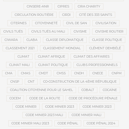
CINSERE-ANR
CIPRES
CIRA CHARITY
CIRCULATION ROUTIÈRE
CIRDI
CITÉ DES 333 SAINTS
CITERNES
CITOYENNETÉ
CIVIL DE SAN
CIVILISATION
CIVILS TUÉS
CIVILS TUÉS AU MALI
CIVISME
CIVISME ROUTIER
CIWARA
CLABA
CLASSE DIPLOMATIQUE
CLASSE POLITIQUE
CLASSEMENT 2021
CLASSEMENT MONDIAL
CLÉMENT DEMBÉLÉ
CLIMAT
CLIMAT AFRIQUE
CLIMAT DES AFFAIRES
CLIMAT MALI
CLIMAT POLITIQUE
CLUBS PROFESSIONNELS
CMA
CMAS
CMDT
CMSS
CNDH
CNECE
CNPM
CNSP
CNT
CO-CONSTRUCTION DE LA 4ÈME RÉPUBLIQUE
COALITION CITOYENNE POUR LE SAHEL
COBALT
COCAÏNE
COCEM
CODE DE LA ROUTE
CODE DE PROCÉDURE PÉNALE
CODE MINIER
CODE MINIER 2023
CODE MINIER 2023
CODE MINIER 2023 MALI
CODE MINIER MALI
CODE MINIER MALI 2023
CODE PÉNAL
CODE PÉNAL 2024