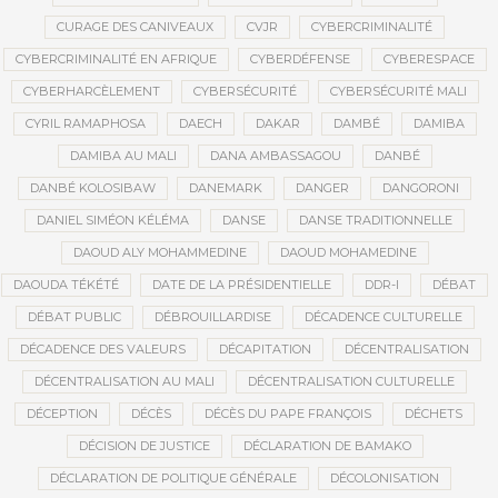
CURAGE DES CANIVEAUX
CVJR
CYBERCRIMINALITÉ
CYBERCRIMINALITÉ EN AFRIQUE
CYBERDÉFENSE
CYBERESPACE
CYBERHARCÈLEMENT
CYBERSÉCURITÉ
CYBERSÉCURITÉ MALI
CYRIL RAMAPHOSA
DAECH
DAKAR
DAMBÉ
DAMIBA
DAMIBA AU MALI
DANA AMBASSAGOU
DANBÉ
DANBÉ KOLOSIBAW
DANEMARK
DANGER
DANGORONI
DANIEL SIMÉON KÉLÉMA
DANSE
DANSE TRADITIONNELLE
DAOUD ALY MOHAMMEDINE
DAOUD MOHAMEDINE
DAOUDA TÉKÉTÉ
DATE DE LA PRÉSIDENTIELLE
DDR-I
DÉBAT
DÉBAT PUBLIC
DÉBROUILLARDISE
DÉCADENCE CULTURELLE
DÉCADENCE DES VALEURS
DÉCAPITATION
DÉCENTRALISATION
DÉCENTRALISATION AU MALI
DÉCENTRALISATION CULTURELLE
DÉCEPTION
DÉCÈS
DÉCÈS DU PAPE FRANÇOIS
DÉCHETS
DÉCISION DE JUSTICE
DÉCLARATION DE BAMAKO
DÉCLARATION DE POLITIQUE GÉNÉRALE
DÉCOLONISATION