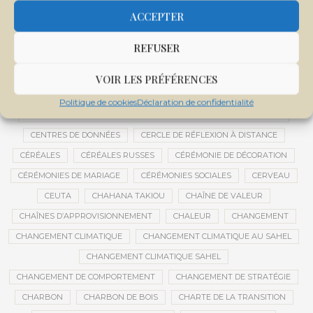
CENTRALE SOLAIRE DE SANANKOROBA
CENTRALES SOLAIRES
ACCEPTER
CENTRE D'INTELLIGENCE ARTIFICIELLE
REFUSER
CENTRE DE SANTÉ COMMUNAUTAIRE
CENTRE DU MALI
CENTRE INTERNATIONAL DE CONFÉRENCES DE BAMAKO
VOIR LES PRÉFÉRENCES
CENTRE MALI
Politique de cookies
Déclaration de confidentialité
CENTRE NATIONAL DES EXAMENS ET CONCOURS DE L’ÉDUCATION
CENTRES DE DONNÉES
CERCLE DE RÉFLEXION À DISTANCE
CÉRÉALES
CÉRÉALES RUSSES
CÉRÉMONIE DE DÉCORATION
CÉRÉMONIES DE MARIAGE
CÉRÉMONIES SOCIALES
CERVEAU
CEUTA
CHAHANA TAKIOU
CHAÎNE DE VALEUR
CHAÎNES D’APPROVISIONNEMENT
CHALEUR
CHANGEMENT
CHANGEMENT CLIMATIQUE
CHANGEMENT CLIMATIQUE AU SAHEL
CHANGEMENT CLIMATIQUE SAHEL
CHANGEMENT DE COMPORTEMENT
CHANGEMENT DE STRATÉGIE
CHARBON
CHARBON DE BOIS
CHARTE DE LA TRANSITION