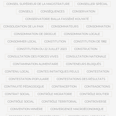
CONSEIL SUPÉRIEUR DE LA MAGISTRATURE
CONSEILLER SPÉCIAL
CONSEILS
CONSÉQUENCES
CONSERVATION
CONSERVATOIRE BALLA FASSÉKÉ KOUYATÉ
CONSOLIDATION DE LA PAIX
CONSOMMATEURS
CONSOMMATION
CONSOMMATION DE DROGUE
CONSOMMATION LOCALE
CONSOMMER LOCAL
CONSTITUTION
CONSTITUTION DE 1992
CONSTITUTION DU 22 JUILLET 2023
CONSTRUCTION
CONSULTATION DES FORCES VIVES
CONSULTATION NATIONALE
CONTAMINATION ALIMENTAIRE
CONTENEURS BLOQUÉS
CONTENU LOCAL
CONTES INITIATIQUES PEULS
CONTESTATION
CONTESTATION POPULAIRE
CONTESTATIONS DES RÉSULTATS
CONTINUITÉ PÉDAGOGIQUE
CONTRACEPTION
CONTRADICTIONS
CONTRAT SOCIAL
CONTRÔLE MIGRATOIRE
CONTRÔLE ROUTIER
CONTRÔLE SOCIAL
CONTRÔLE TERRITORIAL
CONTROVERSE
CONVENTION MINIÈRE
CONVERGENCE MACROÉCONOMIQUE