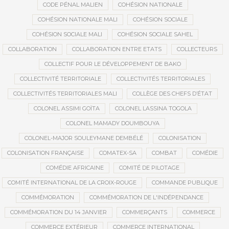
CODE PÉNAL MALIEN
COHÉSION NATIONALE
COHÉSION NATIONALE MALI
COHÉSION SOCIALE
COHÉSION SOCIALE MALI
COHÉSION SOCIALE SAHEL
COLLABORATION
COLLABORATION ENTRE ETATS
COLLECTEURS
COLLECTIF POUR LE DÉVELOPPEMENT DE BAKO
COLLECTIVITÉ TERRITORIALE
COLLECTIVITÉS TERRITORIALES
COLLECTIVITÉS TERRITORIALES MALI
COLLÈGE DES CHEFS D’ÉTAT
COLONEL ASSIMI GOÏTA
COLONEL LASSINA TOGOLA
COLONEL MAMADY DOUMBOUYA
COLONEL-MAJOR SOULEYMANE DEMBÉLÉ
COLONISATION
COLONISATION FRANÇAISE
COMATEX-SA
COMBAT
COMÉDIE
COMÉDIE AFRICAINE
COMITÉ DE PILOTAGE
COMITÉ INTERNATIONAL DE LA CROIX-ROUGE
COMMANDE PUBLIQUE
COMMÉMORATION
COMMÉMORATION DE L'INDÉPENDANCE
COMMÉMORATION DU 14 JANVIER
COMMERÇANTS
COMMERCE
COMMERCE EXTÉRIEUR
COMMERCE INTERNATIONAL