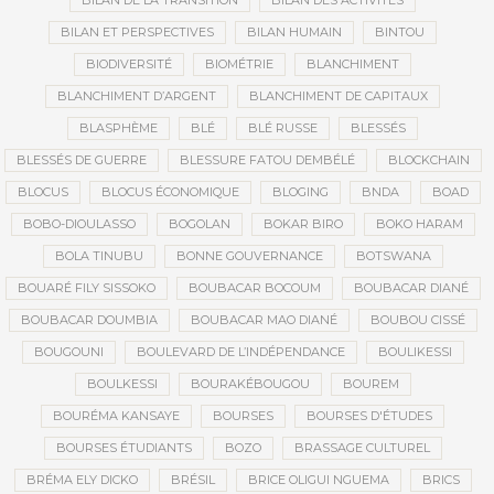
BILAN DE LA TRANSITION
BILAN DES ACTIVITÉS
BILAN ET PERSPECTIVES
BILAN HUMAIN
BINTOU
BIODIVERSITÉ
BIOMÉTRIE
BLANCHIMENT
BLANCHIMENT D’ARGENT
BLANCHIMENT DE CAPITAUX
BLASPHÈME
BLÉ
BLÉ RUSSE
BLESSÉS
BLESSÉS DE GUERRE
BLESSURE FATOU DEMBÉLÉ
BLOCKCHAIN
BLOCUS
BLOCUS ÉCONOMIQUE
BLOGING
BNDA
BOAD
BOBO-DIOULASSO
BOGOLAN
BOKAR BIRO
BOKO HARAM
BOLA TINUBU
BONNE GOUVERNANCE
BOTSWANA
BOUARÉ FILY SISSOKO
BOUBACAR BOCOUM
BOUBACAR DIANÉ
BOUBACAR DOUMBIA
BOUBACAR MAO DIANÉ
BOUBOU CISSÉ
BOUGOUNI
BOULEVARD DE L’INDÉPENDANCE
BOULIKESSI
BOULKESSI
BOURAKÉBOUGOU
BOUREM
BOURÉMA KANSAYE
BOURSES
BOURSES D'ÉTUDES
BOURSES ÉTUDIANTS
BOZO
BRASSAGE CULTUREL
BRÉMA ELY DICKO
BRÉSIL
BRICE OLIGUI NGUEMA
BRICS