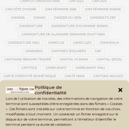
CAMPUS UNIVERSITAIRE
CAN 2023
CAN 2025
CAN CÔTE D'IVOIRE
CAN FÉMININE 2026
CAN FÉMININE MAROC
CANADA
CANAM
CANCER DU SEIN
CANDIDATS DEF
CANDIDATURE
CANDIDATURE D'OUSMANE SONKO
CANDIDATURE DE ALASSANE DRAMANE OUATTARA
CANDIDATURE ONU
CANICULE
CANICULES
CANIVEAUX
CANNABIS
CANTINES SCOLAIRES
CAP
CAPITAINE IBRAHIM TRAORÉ
CAPITAL HUMAIN
CAPITAL SOCIAL
CAPITOLE
CARBURANT
CARBURANT MALI
CARTE D’IDENTITÉ BIOMÉTRIQUE
CARTE NINA
CARTONS ROUGES
CASABLANCA
CATASTROPHE
CATASTROPHE NATURELLE
Politique de
confidentialité
CATASTROPHES CLIMATIQUES
CATASTROPHES NATURELLES
Lors de l’utilisation de nos sites, des informations de navigation de votre
CAUTION 10 000 DOLLARS
CAUTION DE VISA
CDAT
CECOGEC
terminal sont susceptibles d’être enregistrées dans des fichiers « Cookies
». Ces fichiers sont installés sur votre terminal en fonction de vos choix,
CÉDÉAO
CEDEAO
CEI
CÉLÉBRATION NATIONALE
CEMAC
modifiables à tout moment. Un cookie est un fichier enregistré sur le
CEMAPI
CEN-SNESUP
CENOU
CENSURE
disque dur de votre terminal, permettant à l’émetteur d’identifier le
terminal pendant sa durée de validation.
CENTRAFRIQUE
CENTRALE SOLAIRE