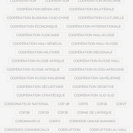
COOPEERATION
COOPÉRATION
COOPÉRATION AFRICAINE
COOPÉRATION BÉNIN AES
COOPÉRATION BILATÉRALE
COOPÉRATION BURKINA FASO-CHINE
COOPÉRATION CULTURELLE
COOPÉRATION ÉCONOMIQUE
COOPÉRATION INTERNATIONALE
COOPÉRATION JUDICIAIRE
COOPÉRATION MALI-RUSSIE
COOPÉRATION MALI-SÉNÉGAL
COOPÉRATION MALI–RUSSIE
COOPÉRATION MILITAIRE
COOPÉRATION RÉGIONALE
COOPÉRATION RUSSIE AFRIQUE
COOPÉRATION RUSSIE MALI
COOPÉRATION RUSSIE-AFRIQUE
COOPÉRATION RUSSO-AFRICAINE
COOPÉRATION RUSSO-MALIENNE
COOPÉRATION SAHÉLIENNE
COOPÉRATION SÉCURITAIRE
COOPÉRATION SPORTIVE
COOPÉRATION STRATÉGIQUE
COOPÉRATION SUD-SUD
COORDINATEUR NATIONAL
COP 28
COP15
COP26
COP27
COP28
COP29
COP30
CORNE DE L’AFRIQUE
CORONAVIRUS
CORPS
CORRIDOR DAKAR-BAMAKO
CORRIDORS COMMERCIAUX
CORRUPTION
CORRUPTION AU MALI