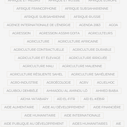
AFRIQUE ET MÉDIAS
AFRIQUE ET RUSSIE
AFRIQUE EUROPE
AFRIQUE FRANCOPHONE
AFRIQUE SUBSAHARIENNE
AFRIQUE SUBSAHRIENNE
AFRIQUE-RUSSIE
AGENCE INTERNATIONALE DE L’ÉNERGIE
AGENDA 2063
AGOA
AGRESSION
AGRESSION ASSIMI GOITA
AGRICULTEURS
AGRICULTURE
AGRICULTURE AFRICAINE
AGRICULTURE CONTRACTUELLE
AGRICULTURE DURABLE
AGRICULTURE ET ÉLEVAGE
AGRICULTURE IRRIGUÉE
AGRICULTURE MALI
AGRICULTURE MALIENNE
AGRICULTURE RÉSILIENTE SAHEL
AGRICULTURE SAHÉLIENNE
AGRO-INDUSTRIE
AGROÉCOLOGIE
AGRV
AGUELHOC
AGUIBOU DEMBÉLÉ
AHMADOU AL AMINOU LÔ
AHMED BABA
AÏCHA YATABARY
AÏD EL-FITR
AÏD EL-KÉBIR
AIDE ALIMENTAIRE
AIDE AU DÉVELOPPEMENT
AIDE FINANCIÈRE
AIDE HUMANITAIRE
AIDE INTERNATIONALE
AIDE PUBLIQUE AU DÉVELOPPEMENT
AIDES HUMANITAIRES
AIE