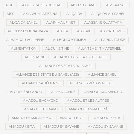
AIGE
AIGLES DAMES DU MALI
AIGLES DU MALI
AIR FRANCE
AISS
AKINWUMI ADESINA
AL-QAÏDA
AL-QAÏDA AU SAHEL
AL-QAÏDA SAHEL
ALAIN MAUFINET
ALASSANE OUATTARA
ALFOUSSEYNI DIAWARA
ALGER
ALGÉRIE
ALGORITHMES
ALHAMDOU AG ILYÈNE
ALI BONGO ODIMBA
ALI FARKA TOURÉ
ALIMENTATION
ALIOUNE TINE
ALLAITEMENT MATERNEL
ALLEMAGNE
ALLIANCE DES ETATS DU SAHEL
ALLIANCE DES ÉTATS DU SAHEL
ALLIANCE DES ÉTATS DU SAHEL (AES)
ALLIANCE SAHEL
ALLIANCE SAHÉLIENNE
ALLIANCES RÉGIONALES
ALOUSSÉNI SANOU
ALPHA CONDÉ
AMADOU AYA SANOGO
AMADOU BAGAYOKO
AMADOU ET LES AUTRES
AMADOU ET MARIAM
AMADOU HAMPATÉ BÂ
AMADOU HAMPÂTÉ BÂ
AMADOU HOTT
AMADOU KEÏTA
AMADOU KÉITA
AMADOU SY SAVANE
AMADOU SY SAVANÉ