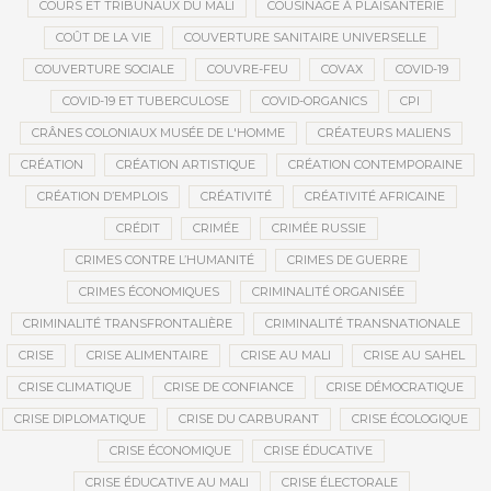
COURS ET TRIBUNAUX DU MALI
COUSINAGE À PLAISANTERIE
COÛT DE LA VIE
COUVERTURE SANITAIRE UNIVERSELLE
COUVERTURE SOCIALE
COUVRE-FEU
COVAX
COVID-19
COVID-19 ET TUBERCULOSE
COVID-ORGANICS
CPI
CRÂNES COLONIAUX MUSÉE DE L'HOMME
CRÉATEURS MALIENS
CRÉATION
CRÉATION ARTISTIQUE
CRÉATION CONTEMPORAINE
CRÉATION D’EMPLOIS
CRÉATIVITÉ
CRÉATIVITÉ AFRICAINE
CRÉDIT
CRIMÉE
CRIMÉE RUSSIE
CRIMES CONTRE L’HUMANITÉ
CRIMES DE GUERRE
CRIMES ÉCONOMIQUES
CRIMINALITÉ ORGANISÉE
CRIMINALITÉ TRANSFRONTALIÈRE
CRIMINALITÉ TRANSNATIONALE
CRISE
CRISE ALIMENTAIRE
CRISE AU MALI
CRISE AU SAHEL
CRISE CLIMATIQUE
CRISE DE CONFIANCE
CRISE DÉMOCRATIQUE
CRISE DIPLOMATIQUE
CRISE DU CARBURANT
CRISE ÉCOLOGIQUE
CRISE ÉCONOMIQUE
CRISE ÉDUCATIVE
CRISE ÉDUCATIVE AU MALI
CRISE ÉLECTORALE