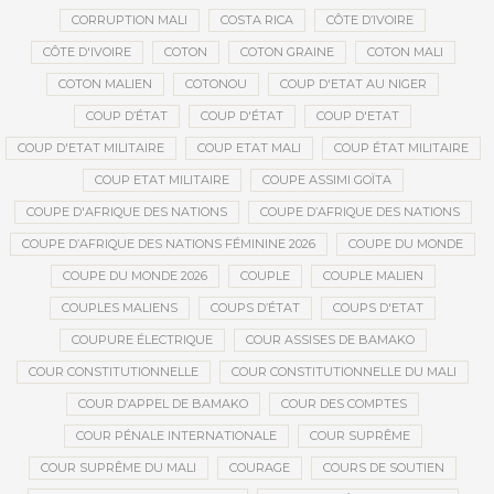
CORRUPTION MALI
COSTA RICA
CÔTE D’IVOIRE
CÔTE D'IVOIRE
COTON
COTON GRAINE
COTON MALI
COTON MALIEN
COTONOU
COUP D'ETAT AU NIGER
COUP D’ÉTAT
COUP D'ÉTAT
COUP D'ETAT
COUP D'ETAT MILITAIRE
COUP ETAT MALI
COUP ÉTAT MILITAIRE
COUP ETAT MILITAIRE
COUPE ASSIMI GOÏTA
COUPE D'AFRIQUE DES NATIONS
COUPE D’AFRIQUE DES NATIONS
COUPE D’AFRIQUE DES NATIONS FÉMININE 2026
COUPE DU MONDE
COUPE DU MONDE 2026
COUPLE
COUPLE MALIEN
COUPLES MALIENS
COUPS D’ÉTAT
COUPS D'ETAT
COUPURE ÉLECTRIQUE
COUR ASSISES DE BAMAKO
COUR CONSTITUTIONNELLE
COUR CONSTITUTIONNELLE DU MALI
COUR D’APPEL DE BAMAKO
COUR DES COMPTES
COUR PÉNALE INTERNATIONALE
COUR SUPRÊME
COUR SUPRÊME DU MALI
COURAGE
COURS DE SOUTIEN