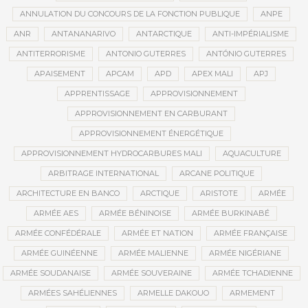
ANNULATION DU CONCOURS DE LA FONCTION PUBLIQUE
ANPE
ANR
ANTANANARIVO
ANTARCTIQUE
ANTI-IMPÉRIALISME
ANTITERRORISME
ANTONIO GUTERRES
ANTÓNIO GUTERRES
APAISEMENT
APCAM
APD
APEX MALI
APJ
APPRENTISSAGE
APPROVISIONNEMENT
APPROVISIONNEMENT EN CARBURANT
APPROVISIONNEMENT ÉNERGÉTIQUE
APPROVISIONNEMENT HYDROCARBURES MALI
AQUACULTURE
ARBITRAGE INTERNATIONAL
ARCANE POLITIQUE
ARCHITECTURE EN BANCO
ARCTIQUE
ARISTOTE
ARMÉE
ARMÉE AES
ARMÉE BÉNINOISE
ARMÉE BURKINABÉ
ARMÉE CONFÉDÉRALE
ARMÉE ET NATION
ARMÉE FRANÇAISE
ARMÉE GUINÉENNE
ARMÉE MALIENNE
ARMÉE NIGÉRIANE
ARMÉE SOUDANAISE
ARMÉE SOUVERAINE
ARMÉE TCHADIENNE
ARMÉES SAHÉLIENNES
ARMELLE DAKOUO
ARMEMENT