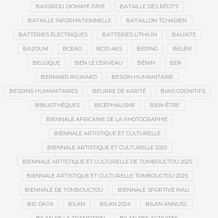
BASSIROU DIOMAYE FAYE
BATAILLE DES RÉCITS
BATAILLE INFORMATIONNELLE
BATAILLON TCHADIEN
BATTERIES ÉLECTRIQUES
BATTERIES LITHIUM
BAUXITE
BAZOUM
BCEAO
BCID-AES
BEIJING
BELÉM
BELGIQUE
BEN LE CERVEAU
BÉNIN
BER
BERNARD AYLWARD
BESOIN HUMANITAIRE
BESOINS HUMANITAIRES
BEURRE DE KARITÉ
BIAIS COGNITIFS
BIBLIOTHÈQUES
BICÉPHALISME
BIEN-ÊTRE
BIENNALE AFRICAINE DE LA PHOTOGRAPHIE
BIENNALE ARTISTIQUE ET CULTURELLE
BIENNALE ARTISTIQUE ET CULTURELLE 2025
BIENNALE ARTISTIQUE ET CULTURELLE DE TOMBOUCTOU 2025
BIENNALE ARTISTIQUE ET CULTURELLE TOMBOUCTOU 2025
BIENNALE DE TOMBOUCTOU
BIENNALE SPORTIVE MALI
BIG DATA
BILAN
BILAN 2024
BILAN ANNUEL