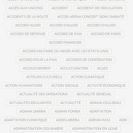
ACCÈS AUX VACCINS
ACCIDENT
ACCIDENT DE CIRCULATION
ACCIDENTS DE LA ROUTE
ACCOR ARENA CONCERT SIDIKI DIABATÉ
ACCORD ALGER
ACCORD D’ALGER
ACCORD D'ALGER
ACCORD DE DÉFENSE
ACCORD DE PAIX
ACCORD DE PARIS
ACCORD FINANCIER
ACCORD MILITAIRE DU NIGER AVEC LES ETATS-UNIS
ACCORD POUR LA PAIX
ACCORDS DE COOPÉRATION
ACCOUCHEMENT
ACCULTURATION
ACLED
ACTEURS CULTURELS
ACTION CLIMATIQUE
ACTION HUMANITAIRE
ACTION SOCIALE
ACTIVITÉ ÉCONOMIQUE
ACTUALITÉ DES OPÉRATIONS
ACTUALITÉ SÉNÉGAL
ACTUALITÉS BRULANTES
ACTUALITTÉ
ADAMA COULIBALY
ADAMA DIARRA
ADAMA FOMBA
ADAPTATION
ADAPTATION CLIMATIQUE
ADDIS-ABEBA
ADEMA-PASJ
ADM
ADMINISTRATION DOUANIÈRE
ADMINISTRATION EN LIGNE