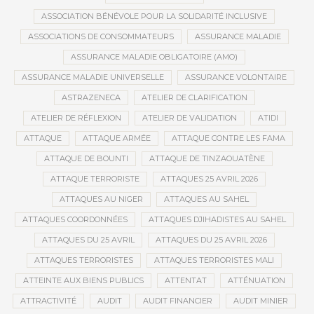
ASSOCIATION BÉNÉVOLE POUR LA SOLIDARITÉ INCLUSIVE
ASSOCIATIONS DE CONSOMMATEURS
ASSURANCE MALADIE
ASSURANCE MALADIE OBLIGATOIRE (AMO)
ASSURANCE MALADIE UNIVERSELLE
ASSURANCE VOLONTAIRE
ASTRAZENECA
ATELIER DE CLARIFICATION
ATELIER DE RÉFLEXION
ATELIER DE VALIDATION
ATIDI
ATTAQUE
ATTAQUE ARMÉE
ATTAQUE CONTRE LES FAMA
ATTAQUE DE BOUNTI
ATTAQUE DE TINZAOUATÈNE
ATTAQUE TERRORISTE
ATTAQUES 25 AVRIL 2026
ATTAQUES AU NIGER
ATTAQUES AU SAHEL
ATTAQUES COORDONNÉES
ATTAQUES DJIHADISTES AU SAHEL
ATTAQUES DU 25 AVRIL
ATTAQUES DU 25 AVRIL 2026
ATTAQUES TERRORISTES
ATTAQUES TERRORISTES MALI
ATTEINTE AUX BIENS PUBLICS
ATTENTAT
ATTÉNUATION
ATTRACTIVITÉ
AUDIT
AUDIT FINANCIER
AUDIT MINIER