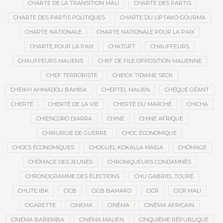
CHARTE DE LA TRANSITION MALI
CHARTE DES PARTIS
CHARTE DES PARTIS POLITIQUES
CHARTE DU LIPTAKO-GOURMA
CHARTE NATIONALE
CHARTE NATIONALE POUR LA PAIX
CHARTE POUR LA PAIX
CHATGPT
CHAUFFEURS
CHAUFFEURS MALIENS
CHEF DE FILE OPPOSITION MALIENNE
CHEF TERRORISTE
CHEICK TIDIANE SECK
CHEIKH AHMADOU BAMBA
CHEPTEL MALIEN
CHÈQUE GÉANT
CHERTÉ
CHERTÉ DE LA VIE
CHERTÉ DU MARCHÉ
CHICHA
CHIENCORO DIARRA
CHINE
CHINE AFRIQUE
CHIRURGIE DE GUERRE
CHOC ÉCONOMIQUE
CHOCS ÉCONOMIQUES
CHOGUEL KOKALLA MAÏGA
CHÔMAGE
CHÔMAGE DES JEUNES
CHRONIQUEURS CONDAMNÉS
CHRONOGRAMME DES ÉLECTIONS
CHU GABRIEL TOURÉ
CHUTE IBK
CICB
CICB BAMAKO
CICR
CICR MALI
CIGARETTE
CINEMA
CINÉMA
CINÉMA AFRICAIN
CINÉMA BABEMBA
CINÉMA MALIEN
CINQUIÈME RÉPUBLIQUE