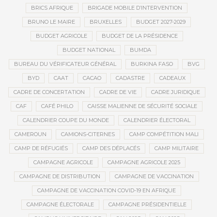
BRICS AFRIQUE
BRIGADE MOBILE D’INTERVENTION
BRUNO LE MAIRE
BRUXELLES
BUDGET 2027-2029
BUDGET AGRICOLE
BUDGET DE LA PRÉSIDENCE
BUDGET NATIONAL
BUMDA
BUREAU DU VÉRIFICATEUR GÉNÉRAL
BURKINA FASO
BVG
BYD
CAAT
CACAO
CADASTRE
CADEAUX
CADRE DE CONCERTATION
CADRE DE VIE
CADRE JURIDIQUE
CAF
CAFÉ PHILO
CAISSE MALIENNE DE SÉCURITÉ SOCIALE
CALENDRIER COUPE DU MONDE
CALENDRIER ÉLECTORAL
CAMEROUN
CAMIONS-CITERNES
CAMP COMPÉTITION MALI
CAMP DE RÉFUGIÉS
CAMP DES DÉPLACÉS
CAMP MILITAIRE
CAMPAGNE AGRICOLE
CAMPAGNE AGRICOLE 2025
CAMPAGNE DE DISTRIBUTION
CAMPAGNE DE VACCINATION
CAMPAGNE DE VACCINATION COVID-19 EN AFRIQUE
CAMPAGNE ÉLECTORALE
CAMPAGNE PRÉSIDENTIELLE