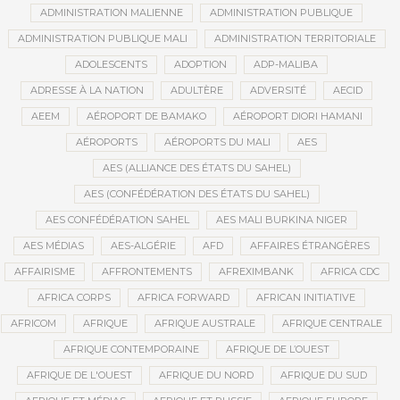
ADMINISTRATION MALIENNE
ADMINISTRATION PUBLIQUE
ADMINISTRATION PUBLIQUE MALI
ADMINISTRATION TERRITORIALE
ADOLESCENTS
ADOPTION
ADP-MALIBA
ADRESSE À LA NATION
ADULTÈRE
ADVERSITÉ
AECID
AEEM
AÉROPORT DE BAMAKO
AÉROPORT DIORI HAMANI
AÉROPORTS
AÉROPORTS DU MALI
AES
AES (ALLIANCE DES ÉTATS DU SAHEL)
AES (CONFÉDÉRATION DES ÉTATS DU SAHEL)
AES CONFÉDÉRATION SAHEL
AES MALI BURKINA NIGER
AES MÉDIAS
AES-ALGÉRIE
AFD
AFFAIRES ÉTRANGÈRES
AFFAIRISME
AFFRONTEMENTS
AFREXIMBANK
AFRICA CDC
AFRICA CORPS
AFRICA FORWARD
AFRICAN INITIATIVE
AFRICOM
AFRIQUE
AFRIQUE AUSTRALE
AFRIQUE CENTRALE
AFRIQUE CONTEMPORAINE
AFRIQUE DE L’OUEST
AFRIQUE DE L'OUEST
AFRIQUE DU NORD
AFRIQUE DU SUD