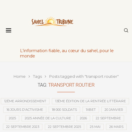
L'information fiable, au cœur du sahel, pour le
monde
Home
Tags
Posts tagged with "transport routier"
TAG:
TRANSPORT ROUTIER
12ÈME ARRONDISSEMENT
13ÈME ÉDITION DE LA RENTRÉE LITTÉRAIRE
16 JOURS D'ACTIVISME
18 000 SOLDATS
1XBET
20 JANVIER
2025
2025 ANNÉE DE LA CULTURE
2026
22 SEPTEMBRE
22 SEPTEMBRE 2023
22 SEPTEMBRE 2025
25 MAI
26 MARS