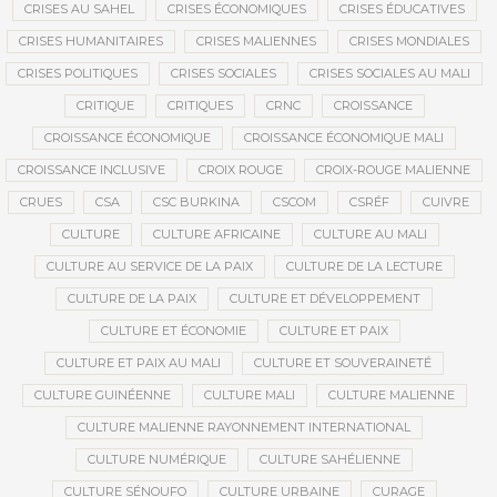
CRISES AU SAHEL
CRISES ÉCONOMIQUES
CRISES ÉDUCATIVES
CRISES HUMANITAIRES
CRISES MALIENNES
CRISES MONDIALES
CRISES POLITIQUES
CRISES SOCIALES
CRISES SOCIALES AU MALI
CRITIQUE
CRITIQUES
CRNC
CROISSANCE
CROISSANCE ÉCONOMIQUE
CROISSANCE ÉCONOMIQUE MALI
CROISSANCE INCLUSIVE
CROIX ROUGE
CROIX-ROUGE MALIENNE
CRUES
CSA
CSC BURKINA
CSCOM
CSRÉF
CUIVRE
CULTURE
CULTURE AFRICAINE
CULTURE AU MALI
CULTURE AU SERVICE DE LA PAIX
CULTURE DE LA LECTURE
CULTURE DE LA PAIX
CULTURE ET DÉVELOPPEMENT
CULTURE ET ÉCONOMIE
CULTURE ET PAIX
CULTURE ET PAIX AU MALI
CULTURE ET SOUVERAINETÉ
CULTURE GUINÉENNE
CULTURE MALI
CULTURE MALIENNE
CULTURE MALIENNE RAYONNEMENT INTERNATIONAL
CULTURE NUMÉRIQUE
CULTURE SAHÉLIENNE
CULTURE SÉNOUFO
CULTURE URBAINE
CURAGE