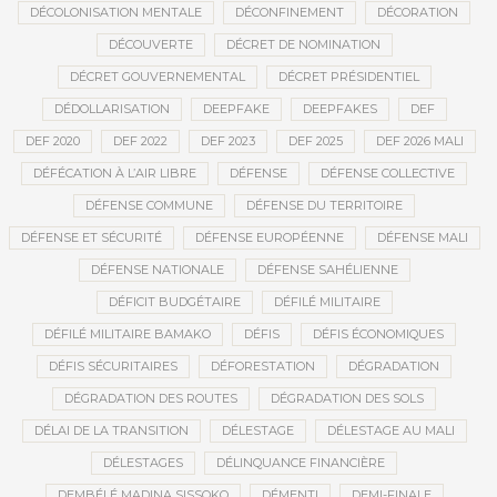
DÉCOLONISATION MENTALE
DÉCONFINEMENT
DÉCORATION
DÉCOUVERTE
DÉCRET DE NOMINATION
DÉCRET GOUVERNEMENTAL
DÉCRET PRÉSIDENTIEL
DÉDOLLARISATION
DEEPFAKE
DEEPFAKES
DEF
DEF 2020
DEF 2022
DEF 2023
DEF 2025
DEF 2026 MALI
DÉFÉCATION À L’AIR LIBRE
DÉFENSE
DÉFENSE COLLECTIVE
DÉFENSE COMMUNE
DÉFENSE DU TERRITOIRE
DÉFENSE ET SÉCURITÉ
DÉFENSE EUROPÉENNE
DÉFENSE MALI
DÉFENSE NATIONALE
DÉFENSE SAHÉLIENNE
DÉFICIT BUDGÉTAIRE
DÉFILÉ MILITAIRE
DÉFILÉ MILITAIRE BAMAKO
DÉFIS
DÉFIS ÉCONOMIQUES
DÉFIS SÉCURITAIRES
DÉFORESTATION
DÉGRADATION
DÉGRADATION DES ROUTES
DÉGRADATION DES SOLS
DÉLAI DE LA TRANSITION
DÉLESTAGE
DÉLESTAGE AU MALI
DÉLESTAGES
DÉLINQUANCE FINANCIÈRE
DEMBÉLÉ MADINA SISSOKO
DÉMENTI
DEMI-FINALE