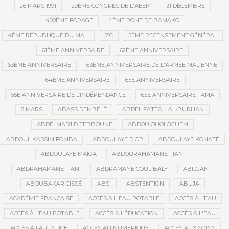
26 MARS 1991
29ÈME CONGRÈS DE L'AEEM
31 DÉCEMBRE
400ÈME FORAGE
4ÈME PONT DE BAMAKO
4ÈME RÉPUBLIQUE DU MALI
5°C
5ÈME RECENSEMENT GÉNÉRAL
61ÈME ANNIVERSAIRE
62ÈME ANNIVERSAIRE
63ÈME ANNIVERSAIRE
63ÈME ANNIVERSAIRE DE L'ARMÉE MALIENNE
64ÈME ANNIVERSAIRE
65E ANNIVERSAIRE
65E ANNIVERSAIRE DE L’INDÉPENDANCE
65E ANNIVERSAIRE FAMA
8 MARS
ABASS DEMBÉLÉ
ABDEL FATTAH AL-BURHAN
ABDELMADJID TEBBOUNE
ABDOU OUOLOGUEM
ABDOUL KASSIM FOMBA
ABDOULAYE DIOP
ABDOULAYE KONATÉ
ABDOULAYE MAÏGA
ABDOURAHAMANE TIANI
ABDRAHAMANE TIANI
ABDRAMANE COULIBALY
ABIDJAN
ABOUBAKAR CISSÉ
ABSI
ABSTENTION
ABUJA
ACADÉMIE FRANÇAISE
ACCÈS À L'EAU POTABLE
ACCÈS À L’EAU
ACCÈS À L’EAU POTABLE
ACCÈS À L’ÉDUCATION
ACCÈS À L'EAU
ACCÈS À LA JUSTICE
ACCÈS AU NUMÉRIQUE
ACCÈS AUX SOINS