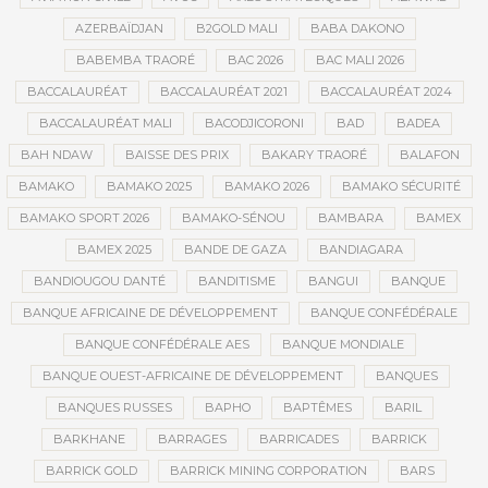
AZERBAÏDJAN
B2GOLD MALI
BABA DAKONO
BABEMBA TRAORÉ
BAC 2026
BAC MALI 2026
BACCALAURÉAT
BACCALAURÉAT 2021
BACCALAURÉAT 2024
BACCALAURÉAT MALI
BACODJICORONI
BAD
BADEA
BAH NDAW
BAISSE DES PRIX
BAKARY TRAORÉ
BALAFON
BAMAKO
BAMAKO 2025
BAMAKO 2026
BAMAKO SÉCURITÉ
BAMAKO SPORT 2026
BAMAKO-SÉNOU
BAMBARA
BAMEX
BAMEX 2025
BANDE DE GAZA
BANDIAGARA
BANDIOUGOU DANTÉ
BANDITISME
BANGUI
BANQUE
BANQUE AFRICAINE DE DÉVELOPPEMENT
BANQUE CONFÉDÉRALE
BANQUE CONFÉDÉRALE AES
BANQUE MONDIALE
BANQUE OUEST-AFRICAINE DE DÉVELOPPEMENT
BANQUES
BANQUES RUSSES
BAPHO
BAPTÊMES
BARIL
BARKHANE
BARRAGES
BARRICADES
BARRICK
BARRICK GOLD
BARRICK MINING CORPORATION
BARS