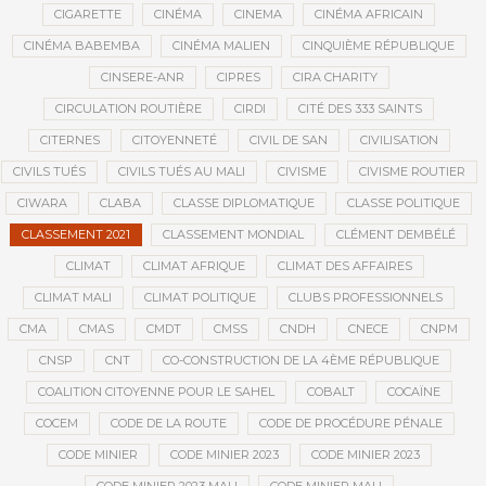
CIGARETTE
CINÉMA
CINEMA
CINÉMA AFRICAIN
CINÉMA BABEMBA
CINÉMA MALIEN
CINQUIÈME RÉPUBLIQUE
CINSERE-ANR
CIPRES
CIRA CHARITY
CIRCULATION ROUTIÈRE
CIRDI
CITÉ DES 333 SAINTS
CITERNES
CITOYENNETÉ
CIVIL DE SAN
CIVILISATION
CIVILS TUÉS
CIVILS TUÉS AU MALI
CIVISME
CIVISME ROUTIER
CIWARA
CLABA
CLASSE DIPLOMATIQUE
CLASSE POLITIQUE
CLASSEMENT 2021
CLASSEMENT MONDIAL
CLÉMENT DEMBÉLÉ
CLIMAT
CLIMAT AFRIQUE
CLIMAT DES AFFAIRES
CLIMAT MALI
CLIMAT POLITIQUE
CLUBS PROFESSIONNELS
CMA
CMAS
CMDT
CMSS
CNDH
CNECE
CNPM
CNSP
CNT
CO-CONSTRUCTION DE LA 4ÈME RÉPUBLIQUE
COALITION CITOYENNE POUR LE SAHEL
COBALT
COCAÏNE
COCEM
CODE DE LA ROUTE
CODE DE PROCÉDURE PÉNALE
CODE MINIER
CODE MINIER 2023
CODE MINIER 2023