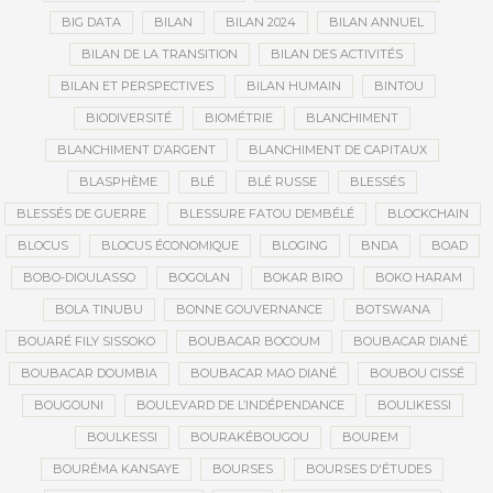
BIG DATA
BILAN
BILAN 2024
BILAN ANNUEL
BILAN DE LA TRANSITION
BILAN DES ACTIVITÉS
BILAN ET PERSPECTIVES
BILAN HUMAIN
BINTOU
BIODIVERSITÉ
BIOMÉTRIE
BLANCHIMENT
BLANCHIMENT D’ARGENT
BLANCHIMENT DE CAPITAUX
BLASPHÈME
BLÉ
BLÉ RUSSE
BLESSÉS
BLESSÉS DE GUERRE
BLESSURE FATOU DEMBÉLÉ
BLOCKCHAIN
BLOCUS
BLOCUS ÉCONOMIQUE
BLOGING
BNDA
BOAD
BOBO-DIOULASSO
BOGOLAN
BOKAR BIRO
BOKO HARAM
BOLA TINUBU
BONNE GOUVERNANCE
BOTSWANA
BOUARÉ FILY SISSOKO
BOUBACAR BOCOUM
BOUBACAR DIANÉ
BOUBACAR DOUMBIA
BOUBACAR MAO DIANÉ
BOUBOU CISSÉ
BOUGOUNI
BOULEVARD DE L’INDÉPENDANCE
BOULIKESSI
BOULKESSI
BOURAKÉBOUGOU
BOUREM
BOURÉMA KANSAYE
BOURSES
BOURSES D'ÉTUDES