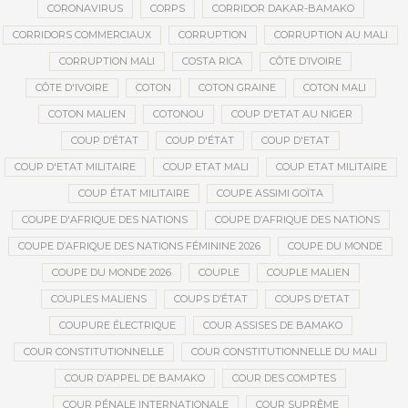
CORONAVIRUS
CORPS
CORRIDOR DAKAR-BAMAKO
CORRIDORS COMMERCIAUX
CORRUPTION
CORRUPTION AU MALI
CORRUPTION MALI
COSTA RICA
CÔTE D’IVOIRE
CÔTE D'IVOIRE
COTON
COTON GRAINE
COTON MALI
COTON MALIEN
COTONOU
COUP D'ETAT AU NIGER
COUP D’ÉTAT
COUP D'ÉTAT
COUP D'ETAT
COUP D'ETAT MILITAIRE
COUP ETAT MALI
COUP ETAT MILITAIRE
COUP ÉTAT MILITAIRE
COUPE ASSIMI GOÏTA
COUPE D'AFRIQUE DES NATIONS
COUPE D’AFRIQUE DES NATIONS
COUPE D’AFRIQUE DES NATIONS FÉMININE 2026
COUPE DU MONDE
COUPE DU MONDE 2026
COUPLE
COUPLE MALIEN
COUPLES MALIENS
COUPS D’ÉTAT
COUPS D'ETAT
COUPURE ÉLECTRIQUE
COUR ASSISES DE BAMAKO
COUR CONSTITUTIONNELLE
COUR CONSTITUTIONNELLE DU MALI
COUR D’APPEL DE BAMAKO
COUR DES COMPTES
COUR PÉNALE INTERNATIONALE
COUR SUPRÊME