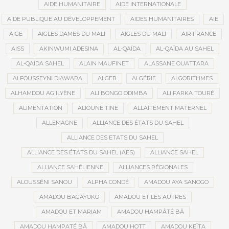
AIDE HUMANITAIRE
AIDE INTERNATIONALE
AIDE PUBLIQUE AU DÉVELOPPEMENT
AIDES HUMANITAIRES
AIE
AIGE
AIGLES DAMES DU MALI
AIGLES DU MALI
AIR FRANCE
AISS
AKINWUMI ADESINA
AL-QAÏDA
AL-QAÏDA AU SAHEL
AL-QAÏDA SAHEL
ALAIN MAUFINET
ALASSANE OUATTARA
ALFOUSSEYNI DIAWARA
ALGER
ALGÉRIE
ALGORITHMES
ALHAMDOU AG ILYÈNE
ALI BONGO ODIMBA
ALI FARKA TOURÉ
ALIMENTATION
ALIOUNE TINE
ALLAITEMENT MATERNEL
ALLEMAGNE
ALLIANCE DES ÉTATS DU SAHEL
ALLIANCE DES ETATS DU SAHEL
ALLIANCE DES ÉTATS DU SAHEL (AES)
ALLIANCE SAHEL
ALLIANCE SAHÉLIENNE
ALLIANCES RÉGIONALES
ALOUSSÉNI SANOU
ALPHA CONDÉ
AMADOU AYA SANOGO
AMADOU BAGAYOKO
AMADOU ET LES AUTRES
AMADOU ET MARIAM
AMADOU HAMPÂTÉ BÂ
AMADOU HAMPATÉ BÂ
AMADOU HOTT
AMADOU KEÏTA