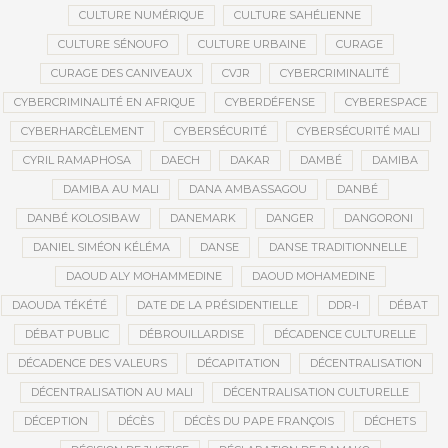
CULTURE NUMÉRIQUE
CULTURE SAHÉLIENNE
CULTURE SÉNOUFO
CULTURE URBAINE
CURAGE
CURAGE DES CANIVEAUX
CVJR
CYBERCRIMINALITÉ
CYBERCRIMINALITÉ EN AFRIQUE
CYBERDÉFENSE
CYBERESPACE
CYBERHARCÈLEMENT
CYBERSÉCURITÉ
CYBERSÉCURITÉ MALI
CYRIL RAMAPHOSA
DAECH
DAKAR
DAMBÉ
DAMIBA
DAMIBA AU MALI
DANA AMBASSAGOU
DANBÉ
DANBÉ KOLOSIBAW
DANEMARK
DANGER
DANGORONI
DANIEL SIMÉON KÉLÉMA
DANSE
DANSE TRADITIONNELLE
DAOUD ALY MOHAMMEDINE
DAOUD MOHAMEDINE
DAOUDA TÉKÉTÉ
DATE DE LA PRÉSIDENTIELLE
DDR-I
DÉBAT
DÉBAT PUBLIC
DÉBROUILLARDISE
DÉCADENCE CULTURELLE
DÉCADENCE DES VALEURS
DÉCAPITATION
DÉCENTRALISATION
DÉCENTRALISATION AU MALI
DÉCENTRALISATION CULTURELLE
DÉCEPTION
DÉCÈS
DÉCÈS DU PAPE FRANÇOIS
DÉCHETS