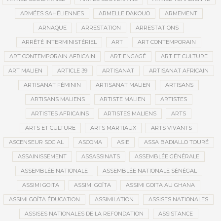
ARMÉES SAHÉLIENNES
ARMELLE DAKOUO
ARMEMENT
ARNAQUE
ARRESTATION
ARRESTATIONS
ARRÊTÉ INTERMINISTÉRIEL
ART
ART CONTEMPORAIN
ART CONTEMPORAIN AFRICAIN
ART ENGAGÉ
ART ET CULTURE
ART MALIEN
ARTICLE 39
ARTISANAT
ARTISANAT AFRICAIN
ARTISANAT FÉMININ
ARTISANAT MALIEN
ARTISANS
ARTISANS MALIENS
ARTISTE MALIEN
ARTISTES
ARTISTES AFRICAINS
ARTISTES MALIENS
ARTS
ARTS ET CULTURE
ARTS MARTIAUX
ARTS VIVANTS
ASCENSEUR SOCIAL
ASCOMA
ASIE
ASSA BADIALLO TOURÉ
ASSAINISSEMENT
ASSASSINATS
ASSEMBLÉE GÉNÉRALE
ASSEMBLÉE NATIONALE
ASSEMBLÉE NATIONALE SÉNÉGAL
ASSIMI GOITA
ASSIMI GOÏTA
ASSIMI GOITA AU GHANA
ASSIMI GOÏTA ÉDUCATION
ASSIMILATION
ASSISES NATIONALES
ASSISES NATIONALES DE LA REFONDATION
ASSISTANCE