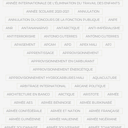
ANNÉE INTERNATIONALE DE L'ÉLIMINATION DU TRAVAIL DES ENFANTS
ANNÉE SCOLAIRE 2020-2021
ANNULATION
ANNULATION DU CONCOURS DE LA FONCTION PUBLIQUE
ANPE
ANR
ANTANANARIVO
ANTARCTIQUE
ANTI-IMPÉRIALISME
ANTITERRORISME
ANTONIO GUTERRES
ANTÓNIO GUTERRES
APAISEMENT
APCAM
APD
APEX MALI
APJ
APPRENTISSAGE
APPROVISIONNEMENT
APPROVISIONNEMENT EN CARBURANT
APPROVISIONNEMENT ÉNERGÉTIQUE
APPROVISIONNEMENT HYDROCARBURES MALI
AQUACULTURE
ARBITRAGE INTERNATIONAL
ARCANE POLITIQUE
ARCHITECTURE EN BANCO
ARCTIQUE
ARISTOTE
ARMÉE
ARMÉE AES
ARMÉE BÉNINOISE
ARMÉE BURKINABÉ
ARMÉE CONFÉDÉRALE
ARMÉE ET NATION
ARMÉE FRANÇAISE
ARMÉE GUINÉENNE
ARMÉE MALIENNE
ARMÉE NIGÉRIANE
ARMÉE SOUDANAISE
ARMÉE SOUVERAINE
ARMÉE TCHADIENNE