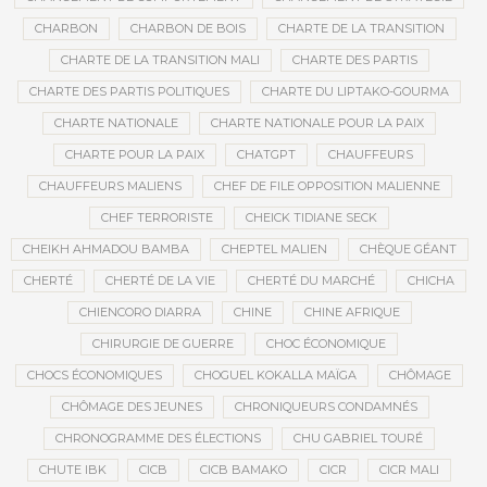
CHARBON
CHARBON DE BOIS
CHARTE DE LA TRANSITION
CHARTE DE LA TRANSITION MALI
CHARTE DES PARTIS
CHARTE DES PARTIS POLITIQUES
CHARTE DU LIPTAKO-GOURMA
CHARTE NATIONALE
CHARTE NATIONALE POUR LA PAIX
CHARTE POUR LA PAIX
CHATGPT
CHAUFFEURS
CHAUFFEURS MALIENS
CHEF DE FILE OPPOSITION MALIENNE
CHEF TERRORISTE
CHEICK TIDIANE SECK
CHEIKH AHMADOU BAMBA
CHEPTEL MALIEN
CHÈQUE GÉANT
CHERTÉ
CHERTÉ DE LA VIE
CHERTÉ DU MARCHÉ
CHICHA
CHIENCORO DIARRA
CHINE
CHINE AFRIQUE
CHIRURGIE DE GUERRE
CHOC ÉCONOMIQUE
CHOCS ÉCONOMIQUES
CHOGUEL KOKALLA MAÏGA
CHÔMAGE
CHÔMAGE DES JEUNES
CHRONIQUEURS CONDAMNÉS
CHRONOGRAMME DES ÉLECTIONS
CHU GABRIEL TOURÉ
CHUTE IBK
CICB
CICB BAMAKO
CICR
CICR MALI