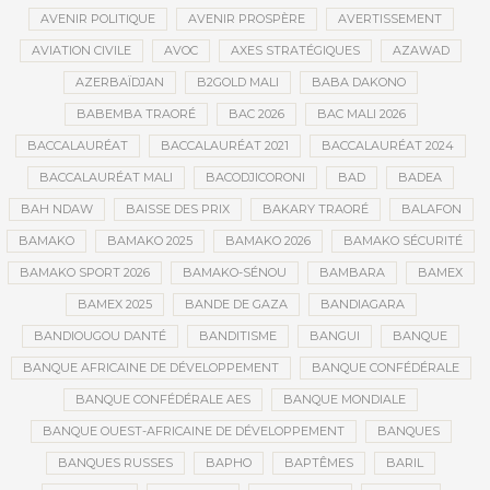
AVENIR POLITIQUE
AVENIR PROSPÈRE
AVERTISSEMENT
AVIATION CIVILE
AVOC
AXES STRATÉGIQUES
AZAWAD
AZERBAÏDJAN
B2GOLD MALI
BABA DAKONO
BABEMBA TRAORÉ
BAC 2026
BAC MALI 2026
BACCALAURÉAT
BACCALAURÉAT 2021
BACCALAURÉAT 2024
BACCALAURÉAT MALI
BACODJICORONI
BAD
BADEA
BAH NDAW
BAISSE DES PRIX
BAKARY TRAORÉ
BALAFON
BAMAKO
BAMAKO 2025
BAMAKO 2026
BAMAKO SÉCURITÉ
BAMAKO SPORT 2026
BAMAKO-SÉNOU
BAMBARA
BAMEX
BAMEX 2025
BANDE DE GAZA
BANDIAGARA
BANDIOUGOU DANTÉ
BANDITISME
BANGUI
BANQUE
BANQUE AFRICAINE DE DÉVELOPPEMENT
BANQUE CONFÉDÉRALE
BANQUE CONFÉDÉRALE AES
BANQUE MONDIALE
BANQUE OUEST-AFRICAINE DE DÉVELOPPEMENT
BANQUES
BANQUES RUSSES
BAPHO
BAPTÊMES
BARIL