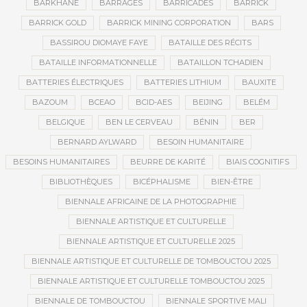
BARKHANE
BARRAGES
BARRICADES
BARRICK
BARRICK GOLD
BARRICK MINING CORPORATION
BARS
BASSIROU DIOMAYE FAYE
BATAILLE DES RÉCITS
BATAILLE INFORMATIONNELLE
BATAILLON TCHADIEN
BATTERIES ÉLECTRIQUES
BATTERIES LITHIUM
BAUXITE
BAZOUM
BCEAO
BCID-AES
BEIJING
BELÉM
BELGIQUE
BEN LE CERVEAU
BÉNIN
BER
BERNARD AYLWARD
BESOIN HUMANITAIRE
BESOINS HUMANITAIRES
BEURRE DE KARITÉ
BIAIS COGNITIFS
BIBLIOTHÈQUES
BICÉPHALISME
BIEN-ÊTRE
BIENNALE AFRICAINE DE LA PHOTOGRAPHIE
BIENNALE ARTISTIQUE ET CULTURELLE
BIENNALE ARTISTIQUE ET CULTURELLE 2025
BIENNALE ARTISTIQUE ET CULTURELLE DE TOMBOUCTOU 2025
BIENNALE ARTISTIQUE ET CULTURELLE TOMBOUCTOU 2025
BIENNALE DE TOMBOUCTOU
BIENNALE SPORTIVE MALI