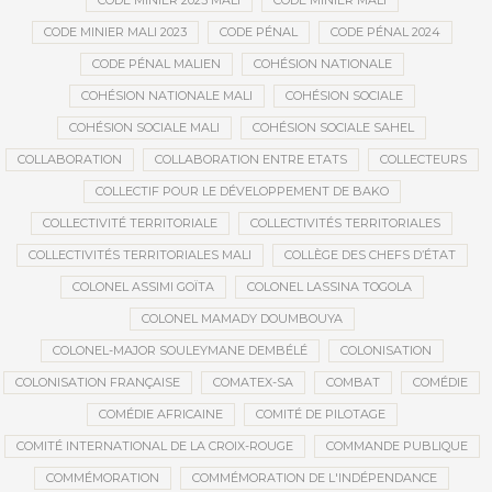
CODE MINIER 2023 MALI
CODE MINIER MALI
CODE MINIER MALI 2023
CODE PÉNAL
CODE PÉNAL 2024
CODE PÉNAL MALIEN
COHÉSION NATIONALE
COHÉSION NATIONALE MALI
COHÉSION SOCIALE
COHÉSION SOCIALE MALI
COHÉSION SOCIALE SAHEL
COLLABORATION
COLLABORATION ENTRE ETATS
COLLECTEURS
COLLECTIF POUR LE DÉVELOPPEMENT DE BAKO
COLLECTIVITÉ TERRITORIALE
COLLECTIVITÉS TERRITORIALES
COLLECTIVITÉS TERRITORIALES MALI
COLLÈGE DES CHEFS D’ÉTAT
COLONEL ASSIMI GOÏTA
COLONEL LASSINA TOGOLA
COLONEL MAMADY DOUMBOUYA
COLONEL-MAJOR SOULEYMANE DEMBÉLÉ
COLONISATION
COLONISATION FRANÇAISE
COMATEX-SA
COMBAT
COMÉDIE
COMÉDIE AFRICAINE
COMITÉ DE PILOTAGE
COMITÉ INTERNATIONAL DE LA CROIX-ROUGE
COMMANDE PUBLIQUE
COMMÉMORATION
COMMÉMORATION DE L'INDÉPENDANCE