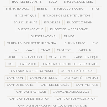
BOURSES ÉTUDIANTS
BOZO
BRASSAGE CULTUREL
BRÉMA ELY DICKO
BRÉSIL
BRICE OLIGUI NGUEMA
BRICS
BRICS AFRIQUE
BRIGADE MOBILE D’INTERVENTION
BRUNO LE MAIRE
BRUXELLES
BUDGET 2027-2029
BUDGET AGRICOLE
BUDGET DE LA PRÉSIDENCE
BUDGET NATIONAL
BUMDA
BUREAU DU VÉRIFICATEUR GÉNÉRAL
BURKINA FASO
BVG
BYD
CAAT
CACAO
CADASTRE
CADEAUX
CADRE DE CONCERTATION
CADRE DE VIE
CADRE JURIDIQUE
CAF
CAFÉ PHILO
CAISSE MALIENNE DE SÉCURITÉ SOCIALE
CALENDRIER COUPE DU MONDE
CALENDRIER ÉLECTORAL
CAMEROUN
CAMIONS-CITERNES
CAMP COMPÉTITION MALI
CAMP DE RÉFUGIÉS
CAMP DES DÉPLACÉS
CAMP MILITAIRE
CAMPAGNE AGRICOLE
CAMPAGNE AGRICOLE 2025
CAMPAGNE DE DISTRIBUTION
CAMPAGNE DE VACCINATION
CAMPAGNE DE VACCINATION COVID-19 EN AFRIQUE