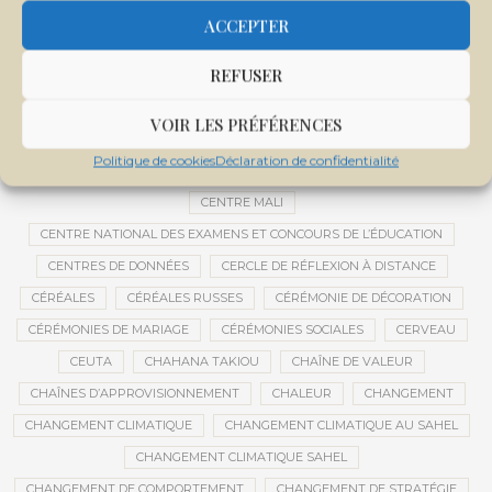
CEMAPI
CEN-SNESUP
CENOU
CENSURE
ACCEPTER
CENTRAFRIQUE
CENTRALE SOLAIRE
REFUSER
CENTRALE SOLAIRE DE SANANKOROBA
CENTRALES SOLAIRES
CENTRE D'INTELLIGENCE ARTIFICIELLE
VOIR LES PRÉFÉRENCES
CENTRE DE SANTÉ COMMUNAUTAIRE
CENTRE DU MALI
Politique de cookies
Déclaration de confidentialité
CENTRE INTERNATIONAL DE CONFÉRENCES DE BAMAKO
CENTRE MALI
CENTRE NATIONAL DES EXAMENS ET CONCOURS DE L’ÉDUCATION
CENTRES DE DONNÉES
CERCLE DE RÉFLEXION À DISTANCE
CÉRÉALES
CÉRÉALES RUSSES
CÉRÉMONIE DE DÉCORATION
CÉRÉMONIES DE MARIAGE
CÉRÉMONIES SOCIALES
CERVEAU
CEUTA
CHAHANA TAKIOU
CHAÎNE DE VALEUR
CHAÎNES D’APPROVISIONNEMENT
CHALEUR
CHANGEMENT
CHANGEMENT CLIMATIQUE
CHANGEMENT CLIMATIQUE AU SAHEL
CHANGEMENT CLIMATIQUE SAHEL
CHANGEMENT DE COMPORTEMENT
CHANGEMENT DE STRATÉGIE