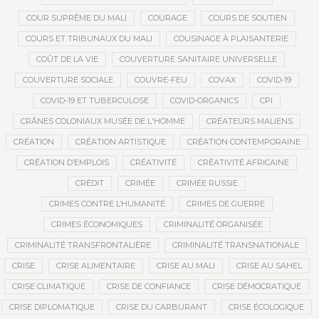
COUR SUPRÊME DU MALI
COURAGE
COURS DE SOUTIEN
COURS ET TRIBUNAUX DU MALI
COUSINAGE À PLAISANTERIE
COÛT DE LA VIE
COUVERTURE SANITAIRE UNIVERSELLE
COUVERTURE SOCIALE
COUVRE-FEU
COVAX
COVID-19
COVID-19 ET TUBERCULOSE
COVID-ORGANICS
CPI
CRÂNES COLONIAUX MUSÉE DE L'HOMME
CRÉATEURS MALIENS
CRÉATION
CRÉATION ARTISTIQUE
CRÉATION CONTEMPORAINE
CRÉATION D’EMPLOIS
CRÉATIVITÉ
CRÉATIVITÉ AFRICAINE
CRÉDIT
CRIMÉE
CRIMÉE RUSSIE
CRIMES CONTRE L’HUMANITÉ
CRIMES DE GUERRE
CRIMES ÉCONOMIQUES
CRIMINALITÉ ORGANISÉE
CRIMINALITÉ TRANSFRONTALIÈRE
CRIMINALITÉ TRANSNATIONALE
CRISE
CRISE ALIMENTAIRE
CRISE AU MALI
CRISE AU SAHEL
CRISE CLIMATIQUE
CRISE DE CONFIANCE
CRISE DÉMOCRATIQUE
CRISE DIPLOMATIQUE
CRISE DU CARBURANT
CRISE ÉCOLOGIQUE