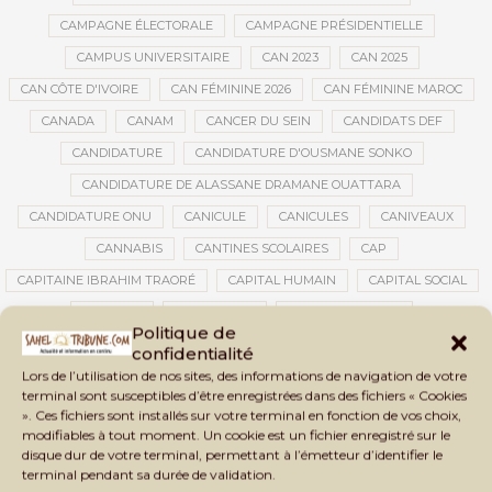
CAMPAGNE ÉLECTORALE
CAMPAGNE PRÉSIDENTIELLE
CAMPUS UNIVERSITAIRE
CAN 2023
CAN 2025
CAN CÔTE D'IVOIRE
CAN FÉMININE 2026
CAN FÉMININE MAROC
CANADA
CANAM
CANCER DU SEIN
CANDIDATS DEF
CANDIDATURE
CANDIDATURE D'OUSMANE SONKO
CANDIDATURE DE ALASSANE DRAMANE OUATTARA
CANDIDATURE ONU
CANICULE
CANICULES
CANIVEAUX
CANNABIS
CANTINES SCOLAIRES
CAP
CAPITAINE IBRAHIM TRAORÉ
CAPITAL HUMAIN
CAPITAL SOCIAL
CAPITOLE
CARBURANT
CARBURANT MALI
Politique de
CARTE D’IDENTITÉ BIOMÉTRIQUE
CARTE NINA
CARTONS ROUGES
confidentialité
Lors de l’utilisation de nos sites, des informations de navigation de votre
CASABLANCA
CATASTROPHE
CATASTROPHE NATURELLE
terminal sont susceptibles d’être enregistrées dans des fichiers « Cookies
CATASTROPHES CLIMATIQUES
CATASTROPHES NATURELLES
». Ces fichiers sont installés sur votre terminal en fonction de vos choix,
modifiables à tout moment. Un cookie est un fichier enregistré sur le
CAUTION 10 000 DOLLARS
CAUTION DE VISA
CDAT
CECOGEC
disque dur de votre terminal, permettant à l’émetteur d’identifier le
CÉDÉAO
CEDEAO
CEI
CÉLÉBRATION NATIONALE
CEMAC
terminal pendant sa durée de validation.