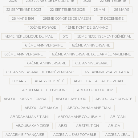
2025
2025 ANNÉE DE LA CULTURE
2026
22 SEPTEMBRE
22 SEPTEMBRE 2023
22 SEPTEMBRE 2025
25 MAI
26 MARS
26 MARS 1991
29ÈME CONGRÈS DE L'AEEM
31 DÉCEMBRE
400ÈME FORAGE
4ÈME PONT DE BAMAKO
4ÈME RÉPUBLIQUE DU MALI
5°C
5ÈME RECENSEMENT GÉNÉRAL
61ÈME ANNIVERSAIRE
62ÈME ANNIVERSAIRE
63ÈME ANNIVERSAIRE
63ÈME ANNIVERSAIRE DE L'ARMÉE MALIENNE
64ÈME ANNIVERSAIRE
65E ANNIVERSAIRE
65E ANNIVERSAIRE DE L’INDÉPENDANCE
65E ANNIVERSAIRE FAMA
8 MARS
ABASS DEMBÉLÉ
ABDEL FATTAH AL-BURHAN
ABDELMADJID TEBBOUNE
ABDOU OUOLOGUEM
ABDOUL KASSIM FOMBA
ABDOULAYE DIOP
ABDOULAYE KONATÉ
ABDOULAYE MAÏGA
ABDOURAHAMANE TIANI
ABDRAHAMANE TIANI
ABDRAMANE COULIBALY
ABIDJAN
ABOUBAKAR CISSÉ
ABSI
ABSTENTION
ABUJA
ACADÉMIE FRANÇAISE
ACCÈS À L'EAU POTABLE
ACCÈS À L’EAU