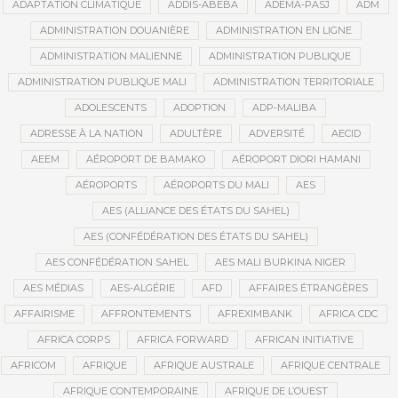
ADAPTATION CLIMATIQUE
ADDIS-ABEBA
ADEMA-PASJ
ADM
ADMINISTRATION DOUANIÈRE
ADMINISTRATION EN LIGNE
ADMINISTRATION MALIENNE
ADMINISTRATION PUBLIQUE
ADMINISTRATION PUBLIQUE MALI
ADMINISTRATION TERRITORIALE
ADOLESCENTS
ADOPTION
ADP-MALIBA
ADRESSE À LA NATION
ADULTÈRE
ADVERSITÉ
AECID
AEEM
AÉROPORT DE BAMAKO
AÉROPORT DIORI HAMANI
AÉROPORTS
AÉROPORTS DU MALI
AES
AES (ALLIANCE DES ÉTATS DU SAHEL)
AES (CONFÉDÉRATION DES ÉTATS DU SAHEL)
AES CONFÉDÉRATION SAHEL
AES MALI BURKINA NIGER
AES MÉDIAS
AES-ALGÉRIE
AFD
AFFAIRES ÉTRANGÈRES
AFFAIRISME
AFFRONTEMENTS
AFREXIMBANK
AFRICA CDC
AFRICA CORPS
AFRICA FORWARD
AFRICAN INITIATIVE
AFRICOM
AFRIQUE
AFRIQUE AUSTRALE
AFRIQUE CENTRALE
AFRIQUE CONTEMPORAINE
AFRIQUE DE L’OUEST