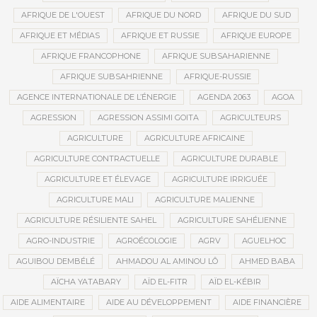
AFRIQUE DE L'OUEST
AFRIQUE DU NORD
AFRIQUE DU SUD
AFRIQUE ET MÉDIAS
AFRIQUE ET RUSSIE
AFRIQUE EUROPE
AFRIQUE FRANCOPHONE
AFRIQUE SUBSAHARIENNE
AFRIQUE SUBSAHRIENNE
AFRIQUE-RUSSIE
AGENCE INTERNATIONALE DE L’ÉNERGIE
AGENDA 2063
AGOA
AGRESSION
AGRESSION ASSIMI GOITA
AGRICULTEURS
AGRICULTURE
AGRICULTURE AFRICAINE
AGRICULTURE CONTRACTUELLE
AGRICULTURE DURABLE
AGRICULTURE ET ÉLEVAGE
AGRICULTURE IRRIGUÉE
AGRICULTURE MALI
AGRICULTURE MALIENNE
AGRICULTURE RÉSILIENTE SAHEL
AGRICULTURE SAHÉLIENNE
AGRO-INDUSTRIE
AGROÉCOLOGIE
AGRV
AGUELHOC
AGUIBOU DEMBÉLÉ
AHMADOU AL AMINOU LÔ
AHMED BABA
AÏCHA YATABARY
AÏD EL-FITR
AÏD EL-KÉBIR
AIDE ALIMENTAIRE
AIDE AU DÉVELOPPEMENT
AIDE FINANCIÈRE