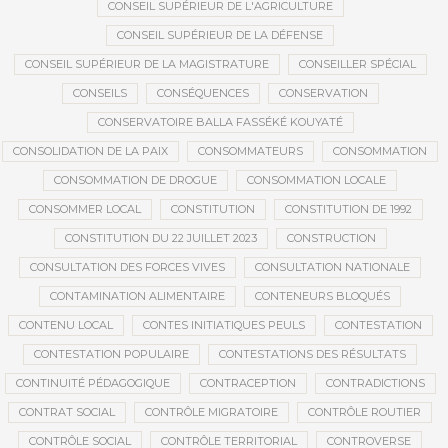
CONSEIL SUPÉRIEUR DE L'AGRICULTURE
CONSEIL SUPÉRIEUR DE LA DÉFENSE
CONSEIL SUPÉRIEUR DE LA MAGISTRATURE
CONSEILLER SPÉCIAL
CONSEILS
CONSÉQUENCES
CONSERVATION
CONSERVATOIRE BALLA FASSÉKÉ KOUYATÉ
CONSOLIDATION DE LA PAIX
CONSOMMATEURS
CONSOMMATION
CONSOMMATION DE DROGUE
CONSOMMATION LOCALE
CONSOMMER LOCAL
CONSTITUTION
CONSTITUTION DE 1992
CONSTITUTION DU 22 JUILLET 2023
CONSTRUCTION
CONSULTATION DES FORCES VIVES
CONSULTATION NATIONALE
CONTAMINATION ALIMENTAIRE
CONTENEURS BLOQUÉS
CONTENU LOCAL
CONTES INITIATIQUES PEULS
CONTESTATION
CONTESTATION POPULAIRE
CONTESTATIONS DES RÉSULTATS
CONTINUITÉ PÉDAGOGIQUE
CONTRACEPTION
CONTRADICTIONS
CONTRAT SOCIAL
CONTRÔLE MIGRATOIRE
CONTRÔLE ROUTIER
CONTRÔLE SOCIAL
CONTRÔLE TERRITORIAL
CONTROVERSE