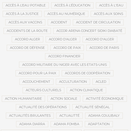
ACCÈS À L’EAU POTABLE
ACCÈS À L’ÉDUCATION
ACCÈS À L'EAU
ACCÈS À LA JUSTICE
ACCÈS AU NUMÉRIQUE
ACCÈS AUX SOINS
ACCÈS AUX VACCINS
ACCIDENT
ACCIDENT DE CIRCULATION
ACCIDENTS DE LA ROUTE
ACCOR ARENA CONCERT SIDIKI DIABATÉ
ACCORD ALGER
ACCORD D’ALGER
ACCORD D'ALGER
ACCORD DE DÉFENSE
ACCORD DE PAIX
ACCORD DE PARIS
ACCORD FINANCIER
ACCORD MILITAIRE DU NIGER AVEC LES ETATS-UNIS
ACCORD POUR LA PAIX
ACCORDS DE COOPÉRATION
ACCOUCHEMENT
ACCULTURATION
ACLED
ACTEURS CULTURELS
ACTION CLIMATIQUE
ACTION HUMANITAIRE
ACTION SOCIALE
ACTIVITÉ ÉCONOMIQUE
ACTUALITÉ DES OPÉRATIONS
ACTUALITÉ SÉNÉGAL
ACTUALITÉS BRULANTES
ACTUALITTÉ
ADAMA COULIBALY
ADAMA DIARRA
ADAMA FOMBA
ADAPTATION