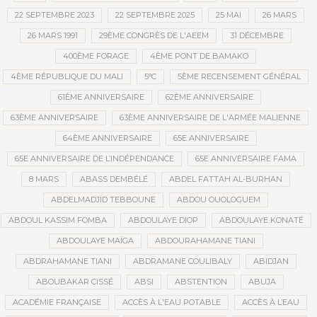
22 SEPTEMBRE 2023
22 SEPTEMBRE 2025
25 MAI
26 MARS
26 MARS 1991
29ÈME CONGRÈS DE L'AEEM
31 DÉCEMBRE
400ÈME FORAGE
4ÈME PONT DE BAMAKO
4ÈME RÉPUBLIQUE DU MALI
5°C
5ÈME RECENSEMENT GÉNÉRAL
61ÈME ANNIVERSAIRE
62ÈME ANNIVERSAIRE
63ÈME ANNIVERSAIRE
63ÈME ANNIVERSAIRE DE L'ARMÉE MALIENNE
64ÈME ANNIVERSAIRE
65E ANNIVERSAIRE
65E ANNIVERSAIRE DE L’INDÉPENDANCE
65E ANNIVERSAIRE FAMA
8 MARS
ABASS DEMBÉLÉ
ABDEL FATTAH AL-BURHAN
ABDELMADJID TEBBOUNE
ABDOU OUOLOGUEM
ABDOUL KASSIM FOMBA
ABDOULAYE DIOP
ABDOULAYE KONATÉ
ABDOULAYE MAÏGA
ABDOURAHAMANE TIANI
ABDRAHAMANE TIANI
ABDRAMANE COULIBALY
ABIDJAN
ABOUBAKAR CISSÉ
ABSI
ABSTENTION
ABUJA
ACADÉMIE FRANÇAISE
ACCÈS À L'EAU POTABLE
ACCÈS À L’EAU