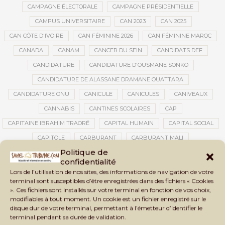
CAMPAGNE ÉLECTORALE
CAMPAGNE PRÉSIDENTIELLE
CAMPUS UNIVERSITAIRE
CAN 2023
CAN 2025
CAN CÔTE D'IVOIRE
CAN FÉMININE 2026
CAN FÉMININE MAROC
CANADA
CANAM
CANCER DU SEIN
CANDIDATS DEF
CANDIDATURE
CANDIDATURE D'OUSMANE SONKO
CANDIDATURE DE ALASSANE DRAMANE OUATTARA
CANDIDATURE ONU
CANICULE
CANICULES
CANIVEAUX
CANNABIS
CANTINES SCOLAIRES
CAP
CAPITAINE IBRAHIM TRAORÉ
CAPITAL HUMAIN
CAPITAL SOCIAL
CAPITOLE
CARBURANT
CARBURANT MALI
Politique de
CARTE D’IDENTITÉ BIOMÉTRIQUE
CARTE NINA
CARTONS ROUGES
confidentialité
CASABLANCA
CATASTROPHE
CATASTROPHE NATURELLE
Lors de l’utilisation de nos sites, des informations de navigation de votre
terminal sont susceptibles d’être enregistrées dans des fichiers « Cookies
CATASTROPHES CLIMATIQUES
CATASTROPHES NATURELLES
». Ces fichiers sont installés sur votre terminal en fonction de vos choix,
CAUTION 10 000 DOLLARS
CAUTION DE VISA
CDAT
CECOGEC
modifiables à tout moment. Un cookie est un fichier enregistré sur le
disque dur de votre terminal, permettant à l’émetteur d’identifier le
CÉDÉAO
CEDEAO
CEI
CÉLÉBRATION NATIONALE
CEMAC
terminal pendant sa durée de validation.