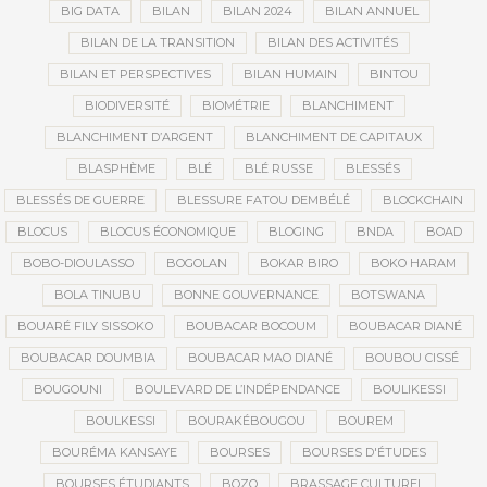
BIG DATA
BILAN
BILAN 2024
BILAN ANNUEL
BILAN DE LA TRANSITION
BILAN DES ACTIVITÉS
BILAN ET PERSPECTIVES
BILAN HUMAIN
BINTOU
BIODIVERSITÉ
BIOMÉTRIE
BLANCHIMENT
BLANCHIMENT D’ARGENT
BLANCHIMENT DE CAPITAUX
BLASPHÈME
BLÉ
BLÉ RUSSE
BLESSÉS
BLESSÉS DE GUERRE
BLESSURE FATOU DEMBÉLÉ
BLOCKCHAIN
BLOCUS
BLOCUS ÉCONOMIQUE
BLOGING
BNDA
BOAD
BOBO-DIOULASSO
BOGOLAN
BOKAR BIRO
BOKO HARAM
BOLA TINUBU
BONNE GOUVERNANCE
BOTSWANA
BOUARÉ FILY SISSOKO
BOUBACAR BOCOUM
BOUBACAR DIANÉ
BOUBACAR DOUMBIA
BOUBACAR MAO DIANÉ
BOUBOU CISSÉ
BOUGOUNI
BOULEVARD DE L’INDÉPENDANCE
BOULIKESSI
BOULKESSI
BOURAKÉBOUGOU
BOUREM
BOURÉMA KANSAYE
BOURSES
BOURSES D'ÉTUDES
BOURSES ÉTUDIANTS
BOZO
BRASSAGE CULTUREL