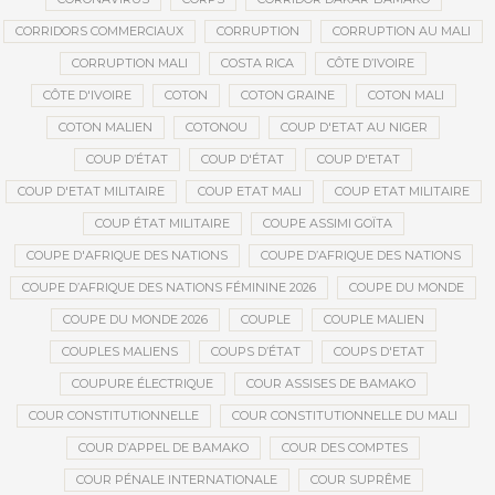
CORRIDORS COMMERCIAUX
CORRUPTION
CORRUPTION AU MALI
CORRUPTION MALI
COSTA RICA
CÔTE D’IVOIRE
CÔTE D'IVOIRE
COTON
COTON GRAINE
COTON MALI
COTON MALIEN
COTONOU
COUP D'ETAT AU NIGER
COUP D’ÉTAT
COUP D'ÉTAT
COUP D'ETAT
COUP D'ETAT MILITAIRE
COUP ETAT MALI
COUP ETAT MILITAIRE
COUP ÉTAT MILITAIRE
COUPE ASSIMI GOÏTA
COUPE D'AFRIQUE DES NATIONS
COUPE D’AFRIQUE DES NATIONS
COUPE D’AFRIQUE DES NATIONS FÉMININE 2026
COUPE DU MONDE
COUPE DU MONDE 2026
COUPLE
COUPLE MALIEN
COUPLES MALIENS
COUPS D’ÉTAT
COUPS D'ETAT
COUPURE ÉLECTRIQUE
COUR ASSISES DE BAMAKO
COUR CONSTITUTIONNELLE
COUR CONSTITUTIONNELLE DU MALI
COUR D’APPEL DE BAMAKO
COUR DES COMPTES
COUR PÉNALE INTERNATIONALE
COUR SUPRÊME