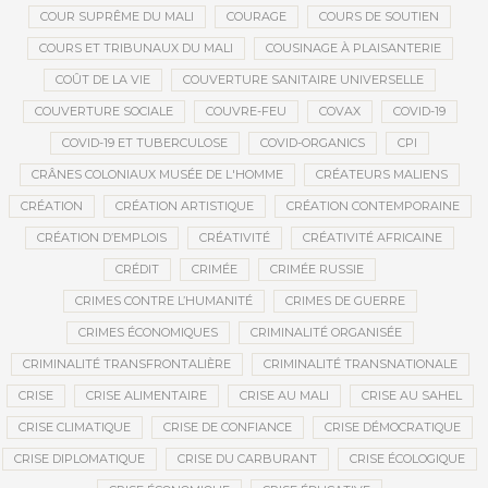
COUR SUPRÊME DU MALI
COURAGE
COURS DE SOUTIEN
COURS ET TRIBUNAUX DU MALI
COUSINAGE À PLAISANTERIE
COÛT DE LA VIE
COUVERTURE SANITAIRE UNIVERSELLE
COUVERTURE SOCIALE
COUVRE-FEU
COVAX
COVID-19
COVID-19 ET TUBERCULOSE
COVID-ORGANICS
CPI
CRÂNES COLONIAUX MUSÉE DE L'HOMME
CRÉATEURS MALIENS
CRÉATION
CRÉATION ARTISTIQUE
CRÉATION CONTEMPORAINE
CRÉATION D’EMPLOIS
CRÉATIVITÉ
CRÉATIVITÉ AFRICAINE
CRÉDIT
CRIMÉE
CRIMÉE RUSSIE
CRIMES CONTRE L’HUMANITÉ
CRIMES DE GUERRE
CRIMES ÉCONOMIQUES
CRIMINALITÉ ORGANISÉE
CRIMINALITÉ TRANSFRONTALIÈRE
CRIMINALITÉ TRANSNATIONALE
CRISE
CRISE ALIMENTAIRE
CRISE AU MALI
CRISE AU SAHEL
CRISE CLIMATIQUE
CRISE DE CONFIANCE
CRISE DÉMOCRATIQUE
CRISE DIPLOMATIQUE
CRISE DU CARBURANT
CRISE ÉCOLOGIQUE