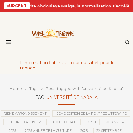
Alger invite Abdoulaye Maïga, la normalisation s’accélère
URGENT
L'information fiable, au cœur du sahel, pour le
monde
Home
Tags
Posts tagged with "université de Kabala"
TAG:
UNIVERSITÉ DE KABALA
12ÈME ARRONDISSEMENT
13ÈME ÉDITION DE LA RENTRÉE LITTÉRAIRE
16 JOURS D'ACTIVISME
18 000 SOLDATS
1XBET
20 JANVIER
2025
2025 ANNÉE DE LA CULTURE
2026
22 SEPTEMBRE