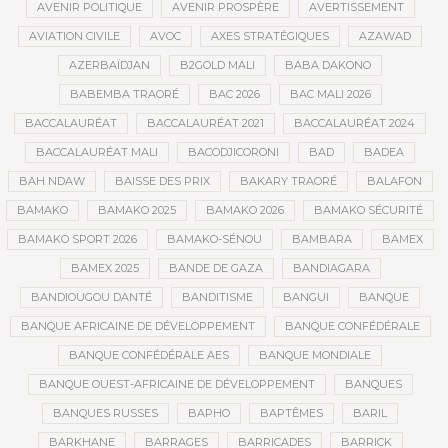
AVENIR POLITIQUE
AVENIR PROSPÈRE
AVERTISSEMENT
AVIATION CIVILE
AVOC
AXES STRATÉGIQUES
AZAWAD
AZERBAÏDJAN
B2GOLD MALI
BABA DAKONO
BABEMBA TRAORÉ
BAC 2026
BAC MALI 2026
BACCALAURÉAT
BACCALAURÉAT 2021
BACCALAURÉAT 2024
BACCALAURÉAT MALI
BACODJICORONI
BAD
BADEA
BAH NDAW
BAISSE DES PRIX
BAKARY TRAORÉ
BALAFON
BAMAKO
BAMAKO 2025
BAMAKO 2026
BAMAKO SÉCURITÉ
BAMAKO SPORT 2026
BAMAKO-SÉNOU
BAMBARA
BAMEX
BAMEX 2025
BANDE DE GAZA
BANDIAGARA
BANDIOUGOU DANTÉ
BANDITISME
BANGUI
BANQUE
BANQUE AFRICAINE DE DÉVELOPPEMENT
BANQUE CONFÉDÉRALE
BANQUE CONFÉDÉRALE AES
BANQUE MONDIALE
BANQUE OUEST-AFRICAINE DE DÉVELOPPEMENT
BANQUES
BANQUES RUSSES
BAPHO
BAPTÊMES
BARIL
BARKHANE
BARRAGES
BARRICADES
BARRICK