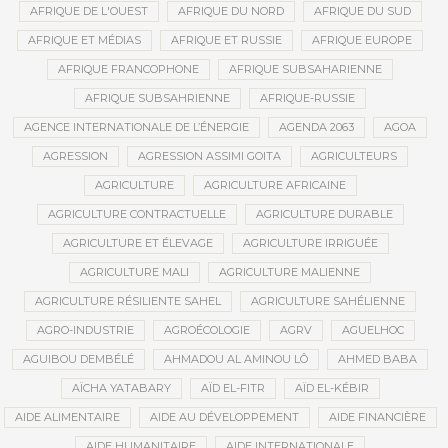
AFRIQUE DE L'OUEST
AFRIQUE DU NORD
AFRIQUE DU SUD
AFRIQUE ET MÉDIAS
AFRIQUE ET RUSSIE
AFRIQUE EUROPE
AFRIQUE FRANCOPHONE
AFRIQUE SUBSAHARIENNE
AFRIQUE SUBSAHRIENNE
AFRIQUE-RUSSIE
AGENCE INTERNATIONALE DE L’ÉNERGIE
AGENDA 2063
AGOA
AGRESSION
AGRESSION ASSIMI GOITA
AGRICULTEURS
AGRICULTURE
AGRICULTURE AFRICAINE
AGRICULTURE CONTRACTUELLE
AGRICULTURE DURABLE
AGRICULTURE ET ÉLEVAGE
AGRICULTURE IRRIGUÉE
AGRICULTURE MALI
AGRICULTURE MALIENNE
AGRICULTURE RÉSILIENTE SAHEL
AGRICULTURE SAHÉLIENNE
AGRO-INDUSTRIE
AGROÉCOLOGIE
AGRV
AGUELHOC
AGUIBOU DEMBÉLÉ
AHMADOU AL AMINOU LÔ
AHMED BABA
AÏCHA YATABARY
AÏD EL-FITR
AÏD EL-KÉBIR
AIDE ALIMENTAIRE
AIDE AU DÉVELOPPEMENT
AIDE FINANCIÈRE
AIDE HUMANITAIRE
AIDE INTERNATIONALE