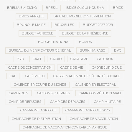
BRÉMA ELY DICKO
BRÉSIL
BRICE OLIGUI NGUEMA
BRICS
BRICS AFRIQUE
BRIGADE MOBILE D’INTERVENTION
BRUNO LE MAIRE
BRUXELLES
BUDGET 2027-2029
BUDGET AGRICOLE
BUDGET DE LA PRÉSIDENCE
BUDGET NATIONAL
BUMDA
BUREAU DU VÉRIFICATEUR GÉNÉRAL
BURKINA FASO
BVG
BYD
CAAT
CACAO
CADASTRE
CADEAUX
CADRE DE CONCERTATION
CADRE DE VIE
CADRE JURIDIQUE
CAF
CAFÉ PHILO
CAISSE MALIENNE DE SÉCURITÉ SOCIALE
CALENDRIER COUPE DU MONDE
CALENDRIER ÉLECTORAL
CAMEROUN
CAMIONS-CITERNES
CAMP COMPÉTITION MALI
CAMP DE RÉFUGIÉS
CAMP DES DÉPLACÉS
CAMP MILITAIRE
CAMPAGNE AGRICOLE
CAMPAGNE AGRICOLE 2025
CAMPAGNE DE DISTRIBUTION
CAMPAGNE DE VACCINATION
CAMPAGNE DE VACCINATION COVID-19 EN AFRIQUE