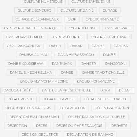
CULTURE NUMÉRIQUE
CULTURE SAHÉLIENNE
CULTURE SÉNOUFO
CULTURE URBAINE
CURAGE
CURAGE DES CANIVEAUX
CVJR
CYBERCRIMINALITÉ
CYBERCRIMINALITÉ EN AFRIQUE
CYBERDÉFENSE
CYBERESPACE
CYBERHARCÈLEMENT
CYBERSÉCURITÉ
CYBERSÉCURITÉ MALI
CYRIL RAMAPHOSA
DAECH
DAKAR
DAMBÉ
DAMIBA
DAMIBA AU MALI
DANA AMBASSAGOU
DANBÉ
DANBÉ KOLOSIBAW
DANEMARK
DANGER
DANGORONI
DANIEL SIMÉON KÉLÉMA
DANSE
DANSE TRADITIONNELLE
DAOUD ALY MOHAMMEDINE
DAOUD MOHAMEDINE
DAOUDA TÉKÉTÉ
DATE DE LA PRÉSIDENTIELLE
DDR-I
DÉBAT
DÉBAT PUBLIC
DÉBROUILLARDISE
DÉCADENCE CULTURELLE
DÉCADENCE DES VALEURS
DÉCAPITATION
DÉCENTRALISATION
DÉCENTRALISATION AU MALI
DÉCENTRALISATION CULTURELLE
DÉCEPTION
DÉCÈS
DÉCÈS DU PAPE FRANÇOIS
DÉCHETS
DÉCISION DE JUSTICE
DÉCLARATION DE BAMAKO