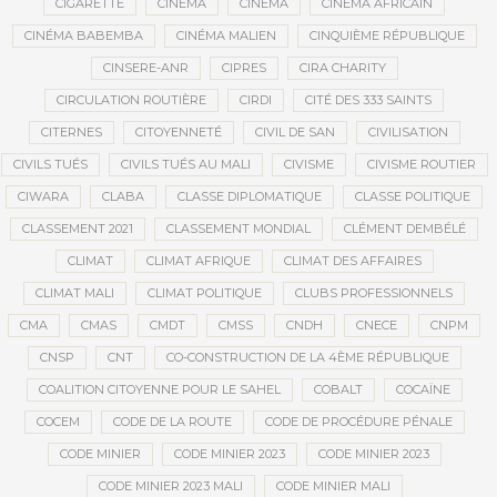
CIGARETTE
CINÉMA
CINEMA
CINÉMA AFRICAIN
CINÉMA BABEMBA
CINÉMA MALIEN
CINQUIÈME RÉPUBLIQUE
CINSERE-ANR
CIPRES
CIRA CHARITY
CIRCULATION ROUTIÈRE
CIRDI
CITÉ DES 333 SAINTS
CITERNES
CITOYENNETÉ
CIVIL DE SAN
CIVILISATION
CIVILS TUÉS
CIVILS TUÉS AU MALI
CIVISME
CIVISME ROUTIER
CIWARA
CLABA
CLASSE DIPLOMATIQUE
CLASSE POLITIQUE
CLASSEMENT 2021
CLASSEMENT MONDIAL
CLÉMENT DEMBÉLÉ
CLIMAT
CLIMAT AFRIQUE
CLIMAT DES AFFAIRES
CLIMAT MALI
CLIMAT POLITIQUE
CLUBS PROFESSIONNELS
CMA
CMAS
CMDT
CMSS
CNDH
CNECE
CNPM
CNSP
CNT
CO-CONSTRUCTION DE LA 4ÈME RÉPUBLIQUE
COALITION CITOYENNE POUR LE SAHEL
COBALT
COCAÏNE
COCEM
CODE DE LA ROUTE
CODE DE PROCÉDURE PÉNALE
CODE MINIER
CODE MINIER 2023
CODE MINIER 2023
CODE MINIER 2023 MALI
CODE MINIER MALI