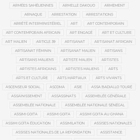
ARMÉES SAHÉLIENNES
ARMELLE DAKOUO
ARMEMENT
ARNAQUE
ARRESTATION
ARRESTATIONS
ARRÊTÉ INTERMINISTÉRIEL
ART
ART CONTEMPORAIN
ART CONTEMPORAIN AFRICAIN
ART ENGAGÉ
ART ET CULTURE
ART MALIEN
ARTICLE 39
ARTISANAT
ARTISANAT AFRICAIN
ARTISANAT FÉMININ
ARTISANAT MALIEN
ARTISANS
ARTISANS MALIENS
ARTISTE MALIEN
ARTISTES
ARTISTES AFRICAINS
ARTISTES MALIENS
ARTS
ARTS ET CULTURE
ARTS MARTIAUX
ARTS VIVANTS
ASCENSEUR SOCIAL
ASCOMA
ASIE
ASSA BADIALLO TOURÉ
ASSAINISSEMENT
ASSASSINATS
ASSEMBLÉE GÉNÉRALE
ASSEMBLÉE NATIONALE
ASSEMBLÉE NATIONALE SÉNÉGAL
ASSIMI GOITA
ASSIMI GOÏTA
ASSIMI GOITA AU GHANA
ASSIMI GOÏTA ÉDUCATION
ASSIMILATION
ASSISES NATIONALES
ASSISES NATIONALES DE LA REFONDATION
ASSISTANCE