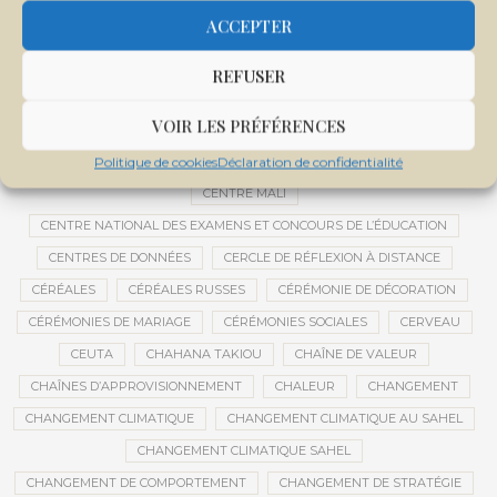
CEMAPI
CEN-SNESUP
CENOU
CENSURE
ACCEPTER
CENTRAFRIQUE
CENTRALE SOLAIRE
CENTRALE SOLAIRE DE SANANKOROBA
CENTRALES SOLAIRES
REFUSER
CENTRE D'INTELLIGENCE ARTIFICIELLE
VOIR LES PRÉFÉRENCES
CENTRE DE SANTÉ COMMUNAUTAIRE
CENTRE DU MALI
CENTRE INTERNATIONAL DE CONFÉRENCES DE BAMAKO
Politique de cookies
Déclaration de confidentialité
CENTRE MALI
CENTRE NATIONAL DES EXAMENS ET CONCOURS DE L’ÉDUCATION
CENTRES DE DONNÉES
CERCLE DE RÉFLEXION À DISTANCE
CÉRÉALES
CÉRÉALES RUSSES
CÉRÉMONIE DE DÉCORATION
CÉRÉMONIES DE MARIAGE
CÉRÉMONIES SOCIALES
CERVEAU
CEUTA
CHAHANA TAKIOU
CHAÎNE DE VALEUR
CHAÎNES D’APPROVISIONNEMENT
CHALEUR
CHANGEMENT
CHANGEMENT CLIMATIQUE
CHANGEMENT CLIMATIQUE AU SAHEL
CHANGEMENT CLIMATIQUE SAHEL
CHANGEMENT DE COMPORTEMENT
CHANGEMENT DE STRATÉGIE