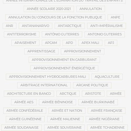
ANNÉE INTERNATIONALE DE L'ÉLIMINATION DU TRAVAIL DES ENFANTS
ANNÉE SCOLAIRE 2020-2021
ANNULATION
ANNULATION DU CONCOURS DE LA FONCTION PUBLIQUE
ANPE
ANR
ANTANANARIVO
ANTARCTIQUE
ANTI-IMPÉRIALISME
ANTITERRORISME
ANTÓNIO GUTERRES
ANTONIO GUTERRES
APAISEMENT
APCAM
APD
APEX MALI
APJ
APPRENTISSAGE
APPROVISIONNEMENT
APPROVISIONNEMENT EN CARBURANT
APPROVISIONNEMENT ÉNERGÉTIQUE
APPROVISIONNEMENT HYDROCARBURES MALI
AQUACULTURE
ARBITRAGE INTERNATIONAL
ARCANE POLITIQUE
ARCHITECTURE EN BANCO
ARCTIQUE
ARISTOTE
ARMÉE
ARMÉE AES
ARMÉE BÉNINOISE
ARMÉE BURKINABÉ
ARMÉE CONFÉDÉRALE
ARMÉE ET NATION
ARMÉE FRANÇAISE
ARMÉE GUINÉENNE
ARMÉE MALIENNE
ARMÉE NIGÉRIANE
ARMÉE SOUDANAISE
ARMÉE SOUVERAINE
ARMÉE TCHADIENNE