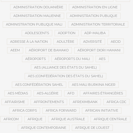
ADMINISTRATION DOUANIÈRE
ADMINISTRATION EN LIGNE
ADMINISTRATION MALIENNE
ADMINISTRATION PUBLIQUE
ADMINISTRATION PUBLIQUE MALI
ADMINISTRATION TERRITORIALE
ADOLESCENTS
ADOPTION
ADP-MALIBA
ADRESSE À LA NATION
ADULTÈRE
ADVERSITÉ
AECID
AEEM
AÉROPORT DE BAMAKO
AÉROPORT DIORI HAMANI
AÉROPORTS
AÉROPORTS DU MALI
AES
AES (ALLIANCE DES ÉTATS DU SAHEL)
AES (CONFÉDÉRATION DES ÉTATS DU SAHEL)
AES CONFÉDÉRATION SAHEL
AES MALI BURKINA NIGER
AES MÉDIAS
AES-ALGÉRIE
AFD
AFFAIRES ÉTRANGÈRES
AFFAIRISME
AFFRONTEMENTS
AFREXIMBANK
AFRICA CDC
AFRICA CORPS
AFRICA FORWARD
AFRICAN INITIATIVE
AFRICOM
AFRIQUE
AFRIQUE AUSTRALE
AFRIQUE CENTRALE
AFRIQUE CONTEMPORAINE
AFRIQUE DE L’OUEST