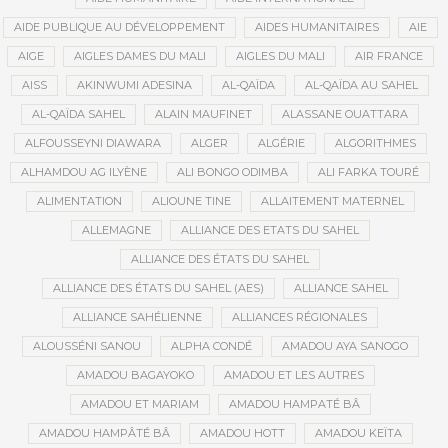
AIDE PUBLIQUE AU DÉVELOPPEMENT
AIDES HUMANITAIRES
AIE
AIGE
AIGLES DAMES DU MALI
AIGLES DU MALI
AIR FRANCE
AISS
AKINWUMI ADESINA
AL-QAÏDA
AL-QAÏDA AU SAHEL
AL-QAÏDA SAHEL
ALAIN MAUFINET
ALASSANE OUATTARA
ALFOUSSEYNI DIAWARA
ALGER
ALGÉRIE
ALGORITHMES
ALHAMDOU AG ILYÈNE
ALI BONGO ODIMBA
ALI FARKA TOURÉ
ALIMENTATION
ALIOUNE TINE
ALLAITEMENT MATERNEL
ALLEMAGNE
ALLIANCE DES ETATS DU SAHEL
ALLIANCE DES ÉTATS DU SAHEL
ALLIANCE DES ÉTATS DU SAHEL (AES)
ALLIANCE SAHEL
ALLIANCE SAHÉLIENNE
ALLIANCES RÉGIONALES
ALOUSSÉNI SANOU
ALPHA CONDÉ
AMADOU AYA SANOGO
AMADOU BAGAYOKO
AMADOU ET LES AUTRES
AMADOU ET MARIAM
AMADOU HAMPATÉ BÂ
AMADOU HAMPÂTÉ BÂ
AMADOU HOTT
AMADOU KEÏTA