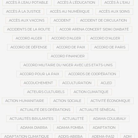
ACCÈS À L’EAU POTABLE
ACCÈS À L’ÉDUCATION
ACCÈS À L'EAU
ACCÈS À LA JUSTICE
ACCÈS AU NUMÉRIQUE
ACCÈS AUX SOINS
ACCÈS AUX VACCINS
ACCIDENT
ACCIDENT DE CIRCULATION
ACCIDENTS DE LA ROUTE
ACCOR ARENA CONCERT SIDIKI DIABATÉ
ACCORD ALGER
ACCORD D’ALGER
ACCORD D'ALGER
ACCORD DE DÉFENSE
ACCORD DE PAIX
ACCORD DE PARIS
ACCORD FINANCIER
ACCORD MILITAIRE DU NIGER AVEC LES ETATS-UNIS
ACCORD POUR LA PAIX
ACCORDS DE COOPÉRATION
ACCOUCHEMENT
ACCULTURATION
ACLED
ACTEURS CULTURELS
ACTION CLIMATIQUE
ACTION HUMANITAIRE
ACTION SOCIALE
ACTIVITÉ ÉCONOMIQUE
ACTUALITÉ DES OPÉRATIONS
ACTUALITÉ SÉNÉGAL
ACTUALITÉS BRULANTES
ACTUALITTÉ
ADAMA COULIBALY
ADAMA DIARRA
ADAMA FOMBA
ADAPTATION
ADAPTATION CLIMATIQUE
ADDIS-ABEBA
ADEMA-PASJ
ADM