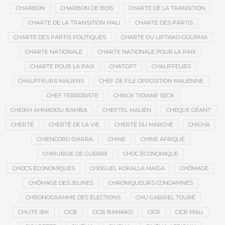
CHARBON
CHARBON DE BOIS
CHARTE DE LA TRANSITION
CHARTE DE LA TRANSITION MALI
CHARTE DES PARTIS
CHARTE DES PARTIS POLITIQUES
CHARTE DU LIPTAKO-GOURMA
CHARTE NATIONALE
CHARTE NATIONALE POUR LA PAIX
CHARTE POUR LA PAIX
CHATGPT
CHAUFFEURS
CHAUFFEURS MALIENS
CHEF DE FILE OPPOSITION MALIENNE
CHEF TERRORISTE
CHEICK TIDIANE SECK
CHEIKH AHMADOU BAMBA
CHEPTEL MALIEN
CHÈQUE GÉANT
CHERTÉ
CHERTÉ DE LA VIE
CHERTÉ DU MARCHÉ
CHICHA
CHIENCORO DIARRA
CHINE
CHINE AFRIQUE
CHIRURGIE DE GUERRE
CHOC ÉCONOMIQUE
CHOCS ÉCONOMIQUES
CHOGUEL KOKALLA MAÏGA
CHÔMAGE
CHÔMAGE DES JEUNES
CHRONIQUEURS CONDAMNÉS
CHRONOGRAMME DES ÉLECTIONS
CHU GABRIEL TOURÉ
CHUTE IBK
CICB
CICB BAMAKO
CICR
CICR MALI