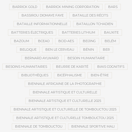
BARRICK GOLD
BARRICK MINING CORPORATION
BARS
BASSIROU DIOMAYE FAYE
BATAILLE DES RÉCITS
BATAILLE INFORMATIONNELLE
BATAILLON TCHADIEN
BATTERIES ÉLECTRIQUES
BATTERIES LITHIUM
BAUXITE
BAZOUM
BCEAO
BCID-AES
BEIJING
BELÉM
BELGIQUE
BEN LE CERVEAU
BÉNIN
BER
BERNARD AYLWARD
BESOIN HUMANITAIRE
BESOINS HUMANITAIRES
BEURRE DE KARITÉ
BIAIS COGNITIFS
BIBLIOTHÈQUES
BICÉPHALISME
BIEN-ÊTRE
BIENNALE AFRICAINE DE LA PHOTOGRAPHIE
BIENNALE ARTISTIQUE ET CULTURELLE
BIENNALE ARTISTIQUE ET CULTURELLE 2025
BIENNALE ARTISTIQUE ET CULTURELLE DE TOMBOUCTOU 2025
BIENNALE ARTISTIQUE ET CULTURELLE TOMBOUCTOU 2025
BIENNALE DE TOMBOUCTOU
BIENNALE SPORTIVE MALI