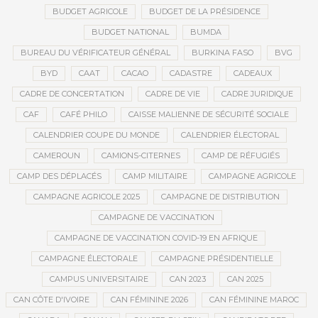
BUDGET AGRICOLE
BUDGET DE LA PRÉSIDENCE
BUDGET NATIONAL
BUMDA
BUREAU DU VÉRIFICATEUR GÉNÉRAL
BURKINA FASO
BVG
BYD
CAAT
CACAO
CADASTRE
CADEAUX
CADRE DE CONCERTATION
CADRE DE VIE
CADRE JURIDIQUE
CAF
CAFÉ PHILO
CAISSE MALIENNE DE SÉCURITÉ SOCIALE
CALENDRIER COUPE DU MONDE
CALENDRIER ÉLECTORAL
CAMEROUN
CAMIONS-CITERNES
CAMP DE RÉFUGIÉS
CAMP DES DÉPLACÉS
CAMP MILITAIRE
CAMPAGNE AGRICOLE
CAMPAGNE AGRICOLE 2025
CAMPAGNE DE DISTRIBUTION
CAMPAGNE DE VACCINATION
CAMPAGNE DE VACCINATION COVID-19 EN AFRIQUE
CAMPAGNE ÉLECTORALE
CAMPAGNE PRÉSIDENTIELLE
CAMPUS UNIVERSITAIRE
CAN 2023
CAN 2025
CAN CÔTE D'IVOIRE
CAN FÉMININE 2026
CAN FÉMININE MAROC