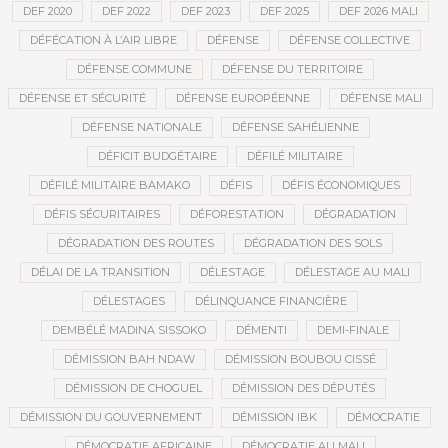
DEF 2020
DEF 2022
DEF 2023
DEF 2025
DEF 2026 MALI
DÉFÉCATION À L’AIR LIBRE
DÉFENSE
DÉFENSE COLLECTIVE
DÉFENSE COMMUNE
DÉFENSE DU TERRITOIRE
DÉFENSE ET SÉCURITÉ
DÉFENSE EUROPÉENNE
DÉFENSE MALI
DÉFENSE NATIONALE
DÉFENSE SAHÉLIENNE
DÉFICIT BUDGÉTAIRE
DÉFILÉ MILITAIRE
DÉFILÉ MILITAIRE BAMAKO
DÉFIS
DÉFIS ÉCONOMIQUES
DÉFIS SÉCURITAIRES
DÉFORESTATION
DÉGRADATION
DÉGRADATION DES ROUTES
DÉGRADATION DES SOLS
DÉLAI DE LA TRANSITION
DÉLESTAGE
DÉLESTAGE AU MALI
DÉLESTAGES
DÉLINQUANCE FINANCIÈRE
DEMBÉLÉ MADINA SISSOKO
DÉMENTI
DEMI-FINALE
DÉMISSION BAH NDAW
DÉMISSION BOUBOU CISSÉ
DÉMISSION DE CHOGUEL
DÉMISSION DES DÉPUTÉS
DÉMISSION DU GOUVERNEMENT
DÉMISSION IBK
DÉMOCRATIE
DÉMOCRATIE AFRICAINE
DÉMOCRATIE AU MALI