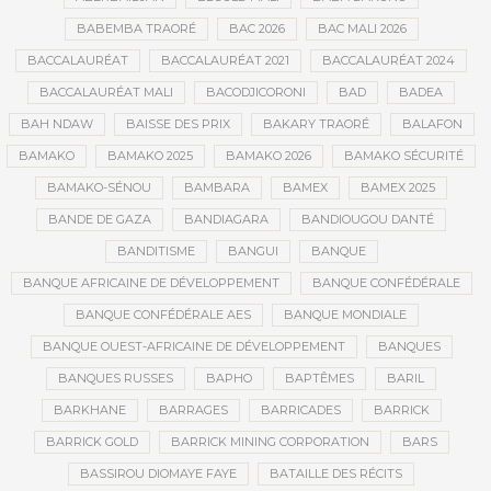
BABEMBA TRAORÉ
BAC 2026
BAC MALI 2026
BACCALAURÉAT
BACCALAURÉAT 2021
BACCALAURÉAT 2024
BACCALAURÉAT MALI
BACODJICORONI
BAD
BADEA
BAH NDAW
BAISSE DES PRIX
BAKARY TRAORÉ
BALAFON
BAMAKO
BAMAKO 2025
BAMAKO 2026
BAMAKO SÉCURITÉ
BAMAKO-SÉNOU
BAMBARA
BAMEX
BAMEX 2025
BANDE DE GAZA
BANDIAGARA
BANDIOUGOU DANTÉ
BANDITISME
BANGUI
BANQUE
BANQUE AFRICAINE DE DÉVELOPPEMENT
BANQUE CONFÉDÉRALE
BANQUE CONFÉDÉRALE AES
BANQUE MONDIALE
BANQUE OUEST-AFRICAINE DE DÉVELOPPEMENT
BANQUES
BANQUES RUSSES
BAPHO
BAPTÊMES
BARIL
BARKHANE
BARRAGES
BARRICADES
BARRICK
BARRICK GOLD
BARRICK MINING CORPORATION
BARS
BASSIROU DIOMAYE FAYE
BATAILLE DES RÉCITS