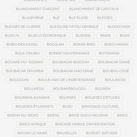
BIODIVERSITÉ
BIOMÉTRIE
BLANCHIMENT
BLANCHIMENT D’ARGENT
BLANCHIMENT DE CAPITAUX
BLASPHÈME
BLÉ
BLÉ RUSSE
BLESSÉS
BLESSÉS DE GUERRE
BLESSURE FATOU DEMBÉLÉ
BLOCKCHAIN
BLOCUS
BLOCUS ÉCONOMIQUE
BLOGING
BNDA
BOAD
BOBO-DIOULASSO
BOGOLAN
BOKAR BIRO
BOKO HARAM
BOLA TINUBU
BONNE GOUVERNANCE
BOTSWANA
BOUARÉ FILY SISSOKO
BOUBACAR BOCOUM
BOUBACAR DIANÉ
BOUBACAR DOUMBIA
BOUBACAR MAO DIANÉ
BOUBOU CISSÉ
BOUGOUNI
BOULEVARD DE L’INDÉPENDANCE
BOULIKESSI
BOULKESSI
BOURAKÉBOUGOU
BOUREM
BOURÉMA KANSAYE
BOURSES
BOURSES D'ÉTUDES
BOURSES ÉTUDIANTS
BOZO
BRASSAGE CULTUREL
BRÉMA ELY DICKO
BRÉSIL
BRICE OLIGUI NGUEMA
BRICS
BRICS AFRIQUE
BRIGADE MOBILE D’INTERVENTION
BRUNO LE MAIRE
BRUXELLES
BUDGET 2027-2029