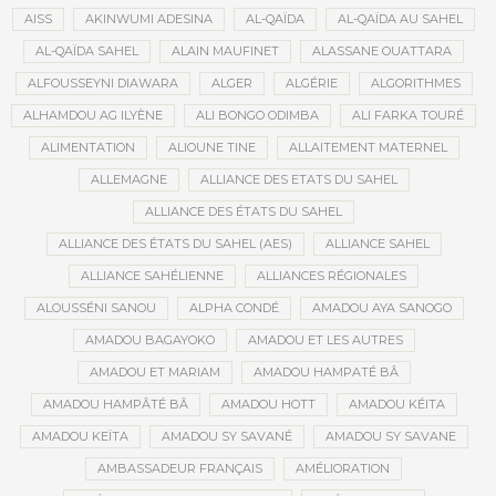
AISS
AKINWUMI ADESINA
AL-QAÏDA
AL-QAÏDA AU SAHEL
AL-QAÏDA SAHEL
ALAIN MAUFINET
ALASSANE OUATTARA
ALFOUSSEYNI DIAWARA
ALGER
ALGÉRIE
ALGORITHMES
ALHAMDOU AG ILYÈNE
ALI BONGO ODIMBA
ALI FARKA TOURÉ
ALIMENTATION
ALIOUNE TINE
ALLAITEMENT MATERNEL
ALLEMAGNE
ALLIANCE DES ETATS DU SAHEL
ALLIANCE DES ÉTATS DU SAHEL
ALLIANCE DES ÉTATS DU SAHEL (AES)
ALLIANCE SAHEL
ALLIANCE SAHÉLIENNE
ALLIANCES RÉGIONALES
ALOUSSÉNI SANOU
ALPHA CONDÉ
AMADOU AYA SANOGO
AMADOU BAGAYOKO
AMADOU ET LES AUTRES
AMADOU ET MARIAM
AMADOU HAMPATÉ BÂ
AMADOU HAMPÂTÉ BÂ
AMADOU HOTT
AMADOU KÉITA
AMADOU KEÏTA
AMADOU SY SAVANÉ
AMADOU SY SAVANE
AMBASSADEUR FRANÇAIS
AMÉLIORATION