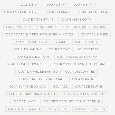
COUP D’ÉTAT
COUP D'ÉTAT
COUP D'ETAT
COUP D'ETAT MILITAIRE
COUP ETAT MALI
COUP ÉTAT MILITAIRE
COUP ETAT MILITAIRE
COUPE ASSIMI GOÏTA
COUPE D'AFRIQUE DES NATIONS
COUPE D’AFRIQUE DES NATIONS
COUPE D’AFRIQUE DES NATIONS FÉMININE 2026
COUPE DU MONDE
COUPE DU MONDE 2026
COUPLE
COUPLE MALIEN
COUPLES MALIENS
COUPS D’ÉTAT
COUPS D'ETAT
COUPURE ÉLECTRIQUE
COUR ASSISES DE BAMAKO
COUR CONSTITUTIONNELLE
COUR CONSTITUTIONNELLE DU MALI
COUR D’APPEL DE BAMAKO
COUR DES COMPTES
COUR PÉNALE INTERNATIONALE
COUR SUPRÊME
COUR SUPRÊME DU MALI
COURAGE
COURS DE SOUTIEN
COURS ET TRIBUNAUX DU MALI
COUSINAGE À PLAISANTERIE
COÛT DE LA VIE
COUVERTURE SANITAIRE UNIVERSELLE
COUVERTURE SOCIALE
COUVRE-FEU
COVAX
COVID-19