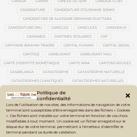
CANADA
CANAM
CANCER DU SEIN
CANDIDATS DEF
CANDIDATURE
CANDIDATURE D'OUSMANE SONKO
CANDIDATURE DE ALASSANE DRAMANE OUATTARA
CANDIDATURE ONU
CANICULE
CANICULES
CANIVEAUX
CANNABIS
CANTINES SCOLAIRES
CAP
CAPITAINE IBRAHIM TRAORÉ
CAPITAL HUMAIN
CAPITAL SOCIAL
CAPITOLE
CARBURANT
CARBURANT MALI
CARTE D’IDENTITÉ BIOMÉTRIQUE
CARTE NINA
CARTONS ROUGES
CASABLANCA
CATASTROPHE
CATASTROPHE NATURELLE
CATASTROPHES CLIMATIQUES
CATASTROPHES NATURELLES
CAUTION 10 000 DOLLARS
CAUTION DE VISA
CDAT
CECOGEC
Politique de
confidentialité
CÉDÉAO
CEDEAO
CEI
CÉLÉBRATION NATIONALE
CEMAC
Lors de l’utilisation de nos sites, des informations de navigation de votre
CEMAPI
CEN-SNESUP
CENOU
CENSURE
terminal sont susceptibles d’être enregistrées dans des fichiers « Cookies
». Ces fichiers sont installés sur votre terminal en fonction de vos choix,
CENTRAFRIQUE
CENTRALE SOLAIRE
modifiables à tout moment. Un cookie est un fichier enregistré sur le
CENTRALE SOLAIRE DE SANANKOROBA
CENTRALES SOLAIRES
disque dur de votre terminal, permettant à l’émetteur d’identifier le
terminal pendant sa durée de validation.
CENTRE D'INTELLIGENCE ARTIFICIELLE