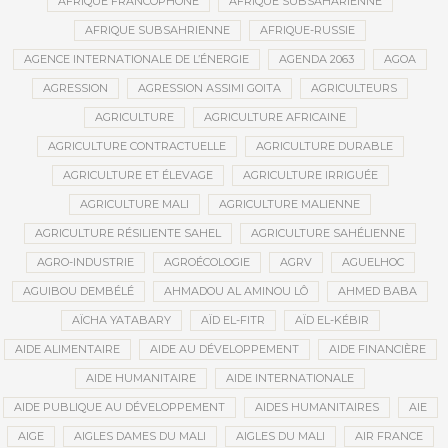
AFRIQUE FRANCOPHONE
AFRIQUE SUBSAHARIENNE
AFRIQUE SUBSAHRIENNE
AFRIQUE-RUSSIE
AGENCE INTERNATIONALE DE L’ÉNERGIE
AGENDA 2063
AGOA
AGRESSION
AGRESSION ASSIMI GOITA
AGRICULTEURS
AGRICULTURE
AGRICULTURE AFRICAINE
AGRICULTURE CONTRACTUELLE
AGRICULTURE DURABLE
AGRICULTURE ET ÉLEVAGE
AGRICULTURE IRRIGUÉE
AGRICULTURE MALI
AGRICULTURE MALIENNE
AGRICULTURE RÉSILIENTE SAHEL
AGRICULTURE SAHÉLIENNE
AGRO-INDUSTRIE
AGROÉCOLOGIE
AGRV
AGUELHOC
AGUIBOU DEMBÉLÉ
AHMADOU AL AMINOU LÔ
AHMED BABA
AÏCHA YATABARY
AÏD EL-FITR
AÏD EL-KÉBIR
AIDE ALIMENTAIRE
AIDE AU DÉVELOPPEMENT
AIDE FINANCIÈRE
AIDE HUMANITAIRE
AIDE INTERNATIONALE
AIDE PUBLIQUE AU DÉVELOPPEMENT
AIDES HUMANITAIRES
AIE
AIGE
AIGLES DAMES DU MALI
AIGLES DU MALI
AIR FRANCE