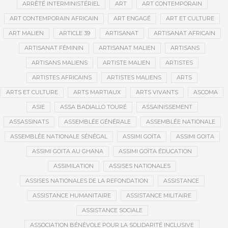
ARRÊTÉ INTERMINISTÉRIEL
ART
ART CONTEMPORAIN
ART CONTEMPORAIN AFRICAIN
ART ENGAGÉ
ART ET CULTURE
ART MALIEN
ARTICLE 39
ARTISANAT
ARTISANAT AFRICAIN
ARTISANAT FÉMININ
ARTISANAT MALIEN
ARTISANS
ARTISANS MALIENS
ARTISTE MALIEN
ARTISTES
ARTISTES AFRICAINS
ARTISTES MALIENS
ARTS
ARTS ET CULTURE
ARTS MARTIAUX
ARTS VIVANTS
ASCOMA
ASIE
ASSA BADIALLO TOURÉ
ASSAINISSEMENT
ASSASSINATS
ASSEMBLÉE GÉNÉRALE
ASSEMBLÉE NATIONALE
ASSEMBLÉE NATIONALE SÉNÉGAL
ASSIMI GOÏTA
ASSIMI GOITA
ASSIMI GOITA AU GHANA
ASSIMI GOÏTA ÉDUCATION
ASSIMILATION
ASSISES NATIONALES
ASSISES NATIONALES DE LA REFONDATION
ASSISTANCE
ASSISTANCE HUMANITAIRE
ASSISTANCE MILITAIRE
ASSISTANCE SOCIALE
ASSOCIATION BÉNÉVOLE POUR LA SOLIDARITÉ INCLUSIVE