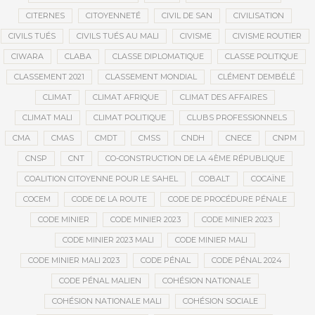
CITERNES
CITOYENNETÉ
CIVIL DE SAN
CIVILISATION
CIVILS TUÉS
CIVILS TUÉS AU MALI
CIVISME
CIVISME ROUTIER
CIWARA
CLABA
CLASSE DIPLOMATIQUE
CLASSE POLITIQUE
CLASSEMENT 2021
CLASSEMENT MONDIAL
CLÉMENT DEMBÉLÉ
CLIMAT
CLIMAT AFRIQUE
CLIMAT DES AFFAIRES
CLIMAT MALI
CLIMAT POLITIQUE
CLUBS PROFESSIONNELS
CMA
CMAS
CMDT
CMSS
CNDH
CNECE
CNPM
CNSP
CNT
CO-CONSTRUCTION DE LA 4ÈME RÉPUBLIQUE
COALITION CITOYENNE POUR LE SAHEL
COBALT
COCAÏNE
COCEM
CODE DE LA ROUTE
CODE DE PROCÉDURE PÉNALE
CODE MINIER
CODE MINIER 2023
CODE MINIER 2023
CODE MINIER 2023 MALI
CODE MINIER MALI
CODE MINIER MALI 2023
CODE PÉNAL
CODE PÉNAL 2024
CODE PÉNAL MALIEN
COHÉSION NATIONALE
COHÉSION NATIONALE MALI
COHÉSION SOCIALE