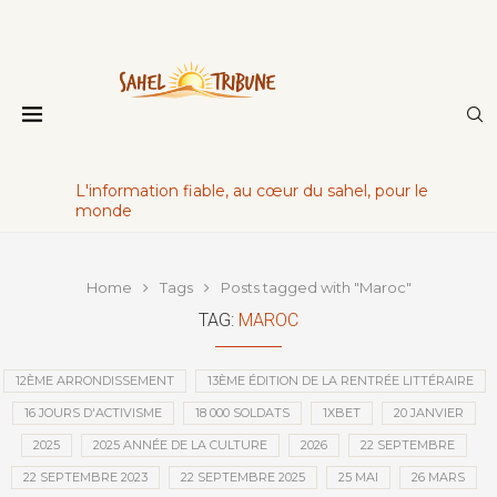
L'information fiable, au cœur du sahel, pour le
monde
Home
Tags
Posts tagged with "Maroc"
TAG:
MAROC
12ÈME ARRONDISSEMENT
13ÈME ÉDITION DE LA RENTRÉE LITTÉRAIRE
16 JOURS D'ACTIVISME
18 000 SOLDATS
1XBET
20 JANVIER
2025
2025 ANNÉE DE LA CULTURE
2026
22 SEPTEMBRE
22 SEPTEMBRE 2023
22 SEPTEMBRE 2025
25 MAI
26 MARS