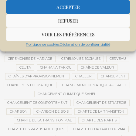
CENTRE DE SANTÉ COMMUNAUTAIRE
CENTRE DU MALI
ACCEPTER
CENTRE INTERNATIONAL DE CONFÉRENCES DE BAMAKO
REFUSER
CENTRE MALI
CENTRE NATIONAL DES EXAMENS ET CONCOURS DE L’ÉDUCATION
VOIR LES PRÉFÉRENCES
CENTRES DE DONNÉES
CERCLE DE RÉFLEXION À DISTANCE
Politique de cookies
Déclaration de confidentialité
CÉRÉALES
CÉRÉALES RUSSES
CÉRÉMONIE DE DÉCORATION
CÉRÉMONIES DE MARIAGE
CÉRÉMONIES SOCIALES
CERVEAU
CEUTA
CHAHANA TAKIOU
CHAÎNE DE VALEUR
CHAÎNES D’APPROVISIONNEMENT
CHALEUR
CHANGEMENT
CHANGEMENT CLIMATIQUE
CHANGEMENT CLIMATIQUE AU SAHEL
CHANGEMENT CLIMATIQUE SAHEL
CHANGEMENT DE COMPORTEMENT
CHANGEMENT DE STRATÉGIE
CHARBON
CHARBON DE BOIS
CHARTE DE LA TRANSITION
CHARTE DE LA TRANSITION MALI
CHARTE DES PARTIS
CHARTE DES PARTIS POLITIQUES
CHARTE DU LIPTAKO-GOURMA