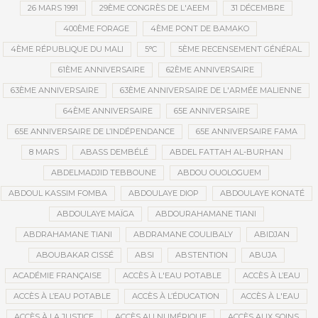
26 MARS 1991
29ÈME CONGRÈS DE L'AEEM
31 DÉCEMBRE
400ÈME FORAGE
4ÈME PONT DE BAMAKO
4ÈME RÉPUBLIQUE DU MALI
5°C
5ÈME RECENSEMENT GÉNÉRAL
61ÈME ANNIVERSAIRE
62ÈME ANNIVERSAIRE
63ÈME ANNIVERSAIRE
63ÈME ANNIVERSAIRE DE L'ARMÉE MALIENNE
64ÈME ANNIVERSAIRE
65E ANNIVERSAIRE
65E ANNIVERSAIRE DE L’INDÉPENDANCE
65E ANNIVERSAIRE FAMA
8 MARS
ABASS DEMBÉLÉ
ABDEL FATTAH AL-BURHAN
ABDELMADJID TEBBOUNE
ABDOU OUOLOGUEM
ABDOUL KASSIM FOMBA
ABDOULAYE DIOP
ABDOULAYE KONATÉ
ABDOULAYE MAÏGA
ABDOURAHAMANE TIANI
ABDRAHAMANE TIANI
ABDRAMANE COULIBALY
ABIDJAN
ABOUBAKAR CISSÉ
ABSI
ABSTENTION
ABUJA
ACADÉMIE FRANÇAISE
ACCÈS À L'EAU POTABLE
ACCÈS À L’EAU
ACCÈS À L’EAU POTABLE
ACCÈS À L’ÉDUCATION
ACCÈS À L'EAU
ACCÈS À LA JUSTICE
ACCÈS AU NUMÉRIQUE
ACCÈS AUX SOINS