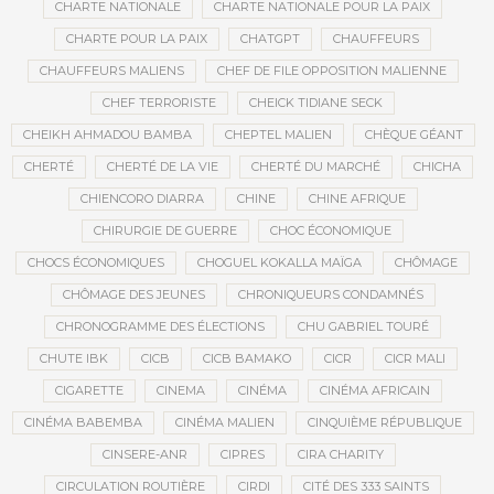
CHARTE NATIONALE
CHARTE NATIONALE POUR LA PAIX
CHARTE POUR LA PAIX
CHATGPT
CHAUFFEURS
CHAUFFEURS MALIENS
CHEF DE FILE OPPOSITION MALIENNE
CHEF TERRORISTE
CHEICK TIDIANE SECK
CHEIKH AHMADOU BAMBA
CHEPTEL MALIEN
CHÈQUE GÉANT
CHERTÉ
CHERTÉ DE LA VIE
CHERTÉ DU MARCHÉ
CHICHA
CHIENCORO DIARRA
CHINE
CHINE AFRIQUE
CHIRURGIE DE GUERRE
CHOC ÉCONOMIQUE
CHOCS ÉCONOMIQUES
CHOGUEL KOKALLA MAÏGA
CHÔMAGE
CHÔMAGE DES JEUNES
CHRONIQUEURS CONDAMNÉS
CHRONOGRAMME DES ÉLECTIONS
CHU GABRIEL TOURÉ
CHUTE IBK
CICB
CICB BAMAKO
CICR
CICR MALI
CIGARETTE
CINEMA
CINÉMA
CINÉMA AFRICAIN
CINÉMA BABEMBA
CINÉMA MALIEN
CINQUIÈME RÉPUBLIQUE
CINSERE-ANR
CIPRES
CIRA CHARITY
CIRCULATION ROUTIÈRE
CIRDI
CITÉ DES 333 SAINTS