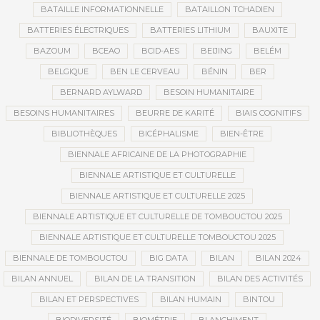
BATAILLE INFORMATIONNELLE
BATAILLON TCHADIEN
BATTERIES ÉLECTRIQUES
BATTERIES LITHIUM
BAUXITE
BAZOUM
BCEAO
BCID-AES
BEIJING
BELÉM
BELGIQUE
BEN LE CERVEAU
BÉNIN
BER
BERNARD AYLWARD
BESOIN HUMANITAIRE
BESOINS HUMANITAIRES
BEURRE DE KARITÉ
BIAIS COGNITIFS
BIBLIOTHÈQUES
BICÉPHALISME
BIEN-ÊTRE
BIENNALE AFRICAINE DE LA PHOTOGRAPHIE
BIENNALE ARTISTIQUE ET CULTURELLE
BIENNALE ARTISTIQUE ET CULTURELLE 2025
BIENNALE ARTISTIQUE ET CULTURELLE DE TOMBOUCTOU 2025
BIENNALE ARTISTIQUE ET CULTURELLE TOMBOUCTOU 2025
BIENNALE DE TOMBOUCTOU
BIG DATA
BILAN
BILAN 2024
BILAN ANNUEL
BILAN DE LA TRANSITION
BILAN DES ACTIVITÉS
BILAN ET PERSPECTIVES
BILAN HUMAIN
BINTOU