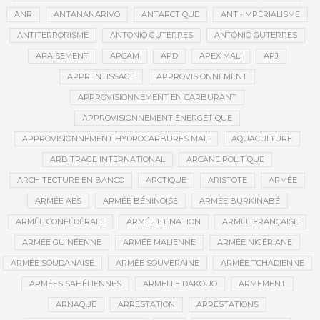
ANR
ANTANANARIVO
ANTARCTIQUE
ANTI-IMPÉRIALISME
ANTITERRORISME
ANTONIO GUTERRES
ANTÓNIO GUTERRES
APAISEMENT
APCAM
APD
APEX MALI
APJ
APPRENTISSAGE
APPROVISIONNEMENT
APPROVISIONNEMENT EN CARBURANT
APPROVISIONNEMENT ÉNERGÉTIQUE
APPROVISIONNEMENT HYDROCARBURES MALI
AQUACULTURE
ARBITRAGE INTERNATIONAL
ARCANE POLITIQUE
ARCHITECTURE EN BANCO
ARCTIQUE
ARISTOTE
ARMÉE
ARMÉE AES
ARMÉE BÉNINOISE
ARMÉE BURKINABÉ
ARMÉE CONFÉDÉRALE
ARMÉE ET NATION
ARMÉE FRANÇAISE
ARMÉE GUINÉENNE
ARMÉE MALIENNE
ARMÉE NIGÉRIANE
ARMÉE SOUDANAISE
ARMÉE SOUVERAINE
ARMÉE TCHADIENNE
ARMÉES SAHÉLIENNES
ARMELLE DAKOUO
ARMEMENT
ARNAQUE
ARRESTATION
ARRESTATIONS