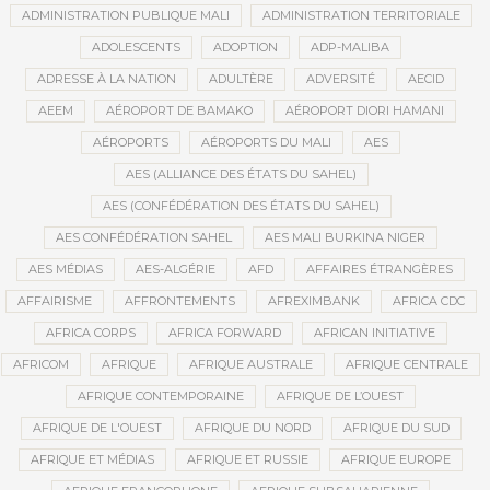
ADMINISTRATION PUBLIQUE MALI
ADMINISTRATION TERRITORIALE
ADOLESCENTS
ADOPTION
ADP-MALIBA
ADRESSE À LA NATION
ADULTÈRE
ADVERSITÉ
AECID
AEEM
AÉROPORT DE BAMAKO
AÉROPORT DIORI HAMANI
AÉROPORTS
AÉROPORTS DU MALI
AES
AES (ALLIANCE DES ÉTATS DU SAHEL)
AES (CONFÉDÉRATION DES ÉTATS DU SAHEL)
AES CONFÉDÉRATION SAHEL
AES MALI BURKINA NIGER
AES MÉDIAS
AES-ALGÉRIE
AFD
AFFAIRES ÉTRANGÈRES
AFFAIRISME
AFFRONTEMENTS
AFREXIMBANK
AFRICA CDC
AFRICA CORPS
AFRICA FORWARD
AFRICAN INITIATIVE
AFRICOM
AFRIQUE
AFRIQUE AUSTRALE
AFRIQUE CENTRALE
AFRIQUE CONTEMPORAINE
AFRIQUE DE L’OUEST
AFRIQUE DE L'OUEST
AFRIQUE DU NORD
AFRIQUE DU SUD
AFRIQUE ET MÉDIAS
AFRIQUE ET RUSSIE
AFRIQUE EUROPE