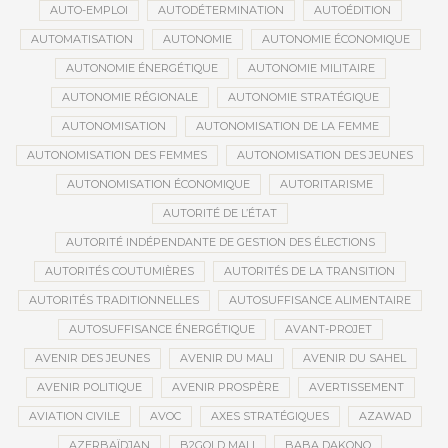
AUTO-EMPLOI
AUTODÉTERMINATION
AUTOÉDITION
AUTOMATISATION
AUTONOMIE
AUTONOMIE ÉCONOMIQUE
AUTONOMIE ÉNERGÉTIQUE
AUTONOMIE MILITAIRE
AUTONOMIE RÉGIONALE
AUTONOMIE STRATÉGIQUE
AUTONOMISATION
AUTONOMISATION DE LA FEMME
AUTONOMISATION DES FEMMES
AUTONOMISATION DES JEUNES
AUTONOMISATION ÉCONOMIQUE
AUTORITARISME
AUTORITÉ DE L’ÉTAT
AUTORITÉ INDÉPENDANTE DE GESTION DES ÉLECTIONS
AUTORITÉS COUTUMIÈRES
AUTORITÉS DE LA TRANSITION
AUTORITÉS TRADITIONNELLES
AUTOSUFFISANCE ALIMENTAIRE
AUTOSUFFISANCE ÉNERGÉTIQUE
AVANT-PROJET
AVENIR DES JEUNES
AVENIR DU MALI
AVENIR DU SAHEL
AVENIR POLITIQUE
AVENIR PROSPÈRE
AVERTISSEMENT
AVIATION CIVILE
AVOC
AXES STRATÉGIQUES
AZAWAD
AZERBAÏDJAN
B2GOLD MALI
BABA DAKONO