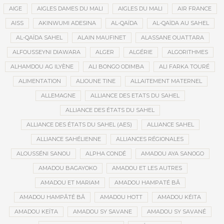
AIGE
AIGLES DAMES DU MALI
AIGLES DU MALI
AIR FRANCE
AISS
AKINWUMI ADESINA
AL-QAÏDA
AL-QAÏDA AU SAHEL
AL-QAÏDA SAHEL
ALAIN MAUFINET
ALASSANE OUATTARA
ALFOUSSEYNI DIAWARA
ALGER
ALGÉRIE
ALGORITHMES
ALHAMDOU AG ILYÈNE
ALI BONGO ODIMBA
ALI FARKA TOURÉ
ALIMENTATION
ALIOUNE TINE
ALLAITEMENT MATERNEL
ALLEMAGNE
ALLIANCE DES ETATS DU SAHEL
ALLIANCE DES ÉTATS DU SAHEL
ALLIANCE DES ÉTATS DU SAHEL (AES)
ALLIANCE SAHEL
ALLIANCE SAHÉLIENNE
ALLIANCES RÉGIONALES
ALOUSSÉNI SANOU
ALPHA CONDÉ
AMADOU AYA SANOGO
AMADOU BAGAYOKO
AMADOU ET LES AUTRES
AMADOU ET MARIAM
AMADOU HAMPATÉ BÂ
AMADOU HAMPÂTÉ BÂ
AMADOU HOTT
AMADOU KÉITA
AMADOU KEÏTA
AMADOU SY SAVANE
AMADOU SY SAVANÉ