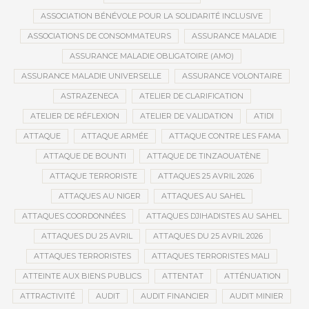
ASSOCIATION BÉNÉVOLE POUR LA SOLIDARITÉ INCLUSIVE
ASSOCIATIONS DE CONSOMMATEURS
ASSURANCE MALADIE
ASSURANCE MALADIE OBLIGATOIRE (AMO)
ASSURANCE MALADIE UNIVERSELLE
ASSURANCE VOLONTAIRE
ASTRAZENECA
ATELIER DE CLARIFICATION
ATELIER DE RÉFLEXION
ATELIER DE VALIDATION
ATIDI
ATTAQUE
ATTAQUE ARMÉE
ATTAQUE CONTRE LES FAMA
ATTAQUE DE BOUNTI
ATTAQUE DE TINZAOUATÈNE
ATTAQUE TERRORISTE
ATTAQUES 25 AVRIL 2026
ATTAQUES AU NIGER
ATTAQUES AU SAHEL
ATTAQUES COORDONNÉES
ATTAQUES DJIHADISTES AU SAHEL
ATTAQUES DU 25 AVRIL
ATTAQUES DU 25 AVRIL 2026
ATTAQUES TERRORISTES
ATTAQUES TERRORISTES MALI
ATTEINTE AUX BIENS PUBLICS
ATTENTAT
ATTÉNUATION
ATTRACTIVITÉ
AUDIT
AUDIT FINANCIER
AUDIT MINIER