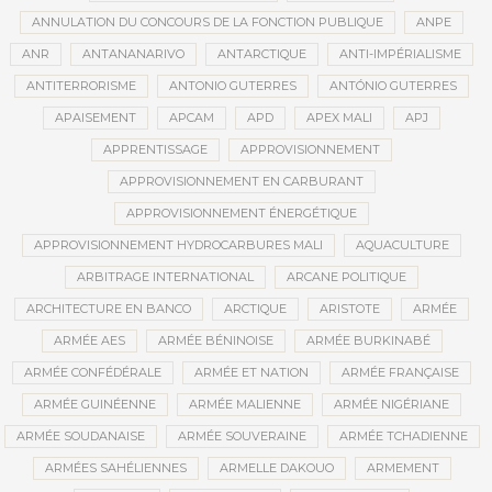
ANNULATION DU CONCOURS DE LA FONCTION PUBLIQUE
ANPE
ANR
ANTANANARIVO
ANTARCTIQUE
ANTI-IMPÉRIALISME
ANTITERRORISME
ANTONIO GUTERRES
ANTÓNIO GUTERRES
APAISEMENT
APCAM
APD
APEX MALI
APJ
APPRENTISSAGE
APPROVISIONNEMENT
APPROVISIONNEMENT EN CARBURANT
APPROVISIONNEMENT ÉNERGÉTIQUE
APPROVISIONNEMENT HYDROCARBURES MALI
AQUACULTURE
ARBITRAGE INTERNATIONAL
ARCANE POLITIQUE
ARCHITECTURE EN BANCO
ARCTIQUE
ARISTOTE
ARMÉE
ARMÉE AES
ARMÉE BÉNINOISE
ARMÉE BURKINABÉ
ARMÉE CONFÉDÉRALE
ARMÉE ET NATION
ARMÉE FRANÇAISE
ARMÉE GUINÉENNE
ARMÉE MALIENNE
ARMÉE NIGÉRIANE
ARMÉE SOUDANAISE
ARMÉE SOUVERAINE
ARMÉE TCHADIENNE
ARMÉES SAHÉLIENNES
ARMELLE DAKOUO
ARMEMENT