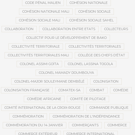
CODE PÉNAL MALIEN
COHÉSION NATIONALE
COHÉSION NATIONALE MALI
COHÉSION SOCIALE
COHÉSION SOCIALE MALI
COHÉSION SOCIALE SAHEL
COLLABORATION
COLLABORATION ENTRE ETATS
COLLECTEURS
COLLECTIF POUR LE DÉVELOPPEMENT DE BAKO
COLLECTIVITÉ TERRITORIALE
COLLECTIVITÉS TERRITORIALES
COLLECTIVITÉS TERRITORIALES MALI
COLLÈGE DES CHEFS D’ÉTAT
COLONEL ASSIMI GOÏTA
COLONEL LASSINA TOGOLA
COLONEL MAMADY DOUMBOUYA
COLONEL-MAJOR SOULEYMANE DEMBÉLÉ
COLONISATION
COLONISATION FRANÇAISE
COMATEX-SA
COMBAT
COMÉDIE
COMÉDIE AFRICAINE
COMITÉ DE PILOTAGE
COMITÉ INTERNATIONAL DE LA CROIX-ROUGE
COMMANDE PUBLIQUE
COMMÉMORATION
COMMÉMORATION DE L'INDÉPENDANCE
COMMÉMORATION DU 14 JANVIER
COMMERÇANTS
COMMERCE
COMMERCE EXTÉRIEUR
COMMERCE INTERNATIONAL