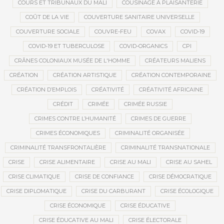
COURS ET TRIBUNAUX DU MALI
COUSINAGE À PLAISANTERIE
COÛT DE LA VIE
COUVERTURE SANITAIRE UNIVERSELLE
COUVERTURE SOCIALE
COUVRE-FEU
COVAX
COVID-19
COVID-19 ET TUBERCULOSE
COVID-ORGANICS
CPI
CRÂNES COLONIAUX MUSÉE DE L'HOMME
CRÉATEURS MALIENS
CRÉATION
CRÉATION ARTISTIQUE
CRÉATION CONTEMPORAINE
CRÉATION D’EMPLOIS
CRÉATIVITÉ
CRÉATIVITÉ AFRICAINE
CRÉDIT
CRIMÉE
CRIMÉE RUSSIE
CRIMES CONTRE L’HUMANITÉ
CRIMES DE GUERRE
CRIMES ÉCONOMIQUES
CRIMINALITÉ ORGANISÉE
CRIMINALITÉ TRANSFRONTALIÈRE
CRIMINALITÉ TRANSNATIONALE
CRISE
CRISE ALIMENTAIRE
CRISE AU MALI
CRISE AU SAHEL
CRISE CLIMATIQUE
CRISE DE CONFIANCE
CRISE DÉMOCRATIQUE
CRISE DIPLOMATIQUE
CRISE DU CARBURANT
CRISE ÉCOLOGIQUE
CRISE ÉCONOMIQUE
CRISE ÉDUCATIVE
CRISE ÉDUCATIVE AU MALI
CRISE ÉLECTORALE