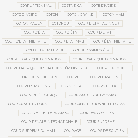
CORRUPTION MALI
COSTA RICA
CÔTE D’IVOIRE
CÔTE D'IVOIRE
COTON
COTON GRAINE
COTON MALI
COTON MALIEN
COTONOU
COUP D'ETAT AU NIGER
COUP D’ÉTAT
COUP D'ÉTAT
COUP D'ETAT
COUP D'ETAT MILITAIRE
COUP ETAT MALI
COUP ÉTAT MILITAIRE
COUP ETAT MILITAIRE
COUPE ASSIMI GOÏTA
COUPE D'AFRIQUE DES NATIONS
COUPE D’AFRIQUE DES NATIONS
COUPE D’AFRIQUE DES NATIONS FÉMININE 2026
COUPE DU MONDE
COUPE DU MONDE 2026
COUPLE
COUPLE MALIEN
COUPLES MALIENS
COUPS D’ÉTAT
COUPS D'ETAT
COUPURE ÉLECTRIQUE
COUR ASSISES DE BAMAKO
COUR CONSTITUTIONNELLE
COUR CONSTITUTIONNELLE DU MALI
COUR D’APPEL DE BAMAKO
COUR DES COMPTES
COUR PÉNALE INTERNATIONALE
COUR SUPRÊME
COUR SUPRÊME DU MALI
COURAGE
COURS DE SOUTIEN