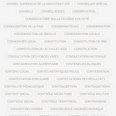
CONSEIL SUPÉRIEUR DE LA MAGISTRATURE
CONSEILLER SPÉCIAL
CONSEILS
CONSÉQUENCES
CONSERVATION
CONSERVATOIRE BALLA FASSÉKÉ KOUYATÉ
CONSOLIDATION DE LA PAIX
CONSOMMATEURS
CONSOMMATION
CONSOMMATION DE DROGUE
CONSOMMATION LOCALE
CONSOMMER LOCAL
CONSTITUTION
CONSTITUTION DE 1992
CONSTITUTION DU 22 JUILLET 2023
CONSTRUCTION
CONSULTATION DES FORCES VIVES
CONSULTATION NATIONALE
CONTAMINATION ALIMENTAIRE
CONTENEURS BLOQUÉS
CONTENU LOCAL
CONTES INITIATIQUES PEULS
CONTESTATION
CONTESTATION POPULAIRE
CONTESTATIONS DES RÉSULTATS
CONTINUITÉ PÉDAGOGIQUE
CONTRACEPTION
CONTRADICTIONS
CONTRAT SOCIAL
CONTRÔLE MIGRATOIRE
CONTRÔLE ROUTIER
CONTRÔLE SOCIAL
CONTRÔLE TERRITORIAL
CONTROVERSE
CONVENTION MINIÈRE
CONVERGENCE MACROÉCONOMIQUE