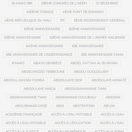
26 MARS 1991
29ÈME CONGRÈS DE L'AEEM
31 DÉCEMBRE
400ÈME FORAGE
4ÈME PONT DE BAMAKO
4ÈME RÉPUBLIQUE DU MALI
5°C
5ÈME RECENSEMENT GÉNÉRAL
61ÈME ANNIVERSAIRE
62ÈME ANNIVERSAIRE
63ÈME ANNIVERSAIRE
63ÈME ANNIVERSAIRE DE L'ARMÉE MALIENNE
64ÈME ANNIVERSAIRE
65E ANNIVERSAIRE
65E ANNIVERSAIRE DE L’INDÉPENDANCE
65E ANNIVERSAIRE FAMA
8 MARS
ABASS DEMBÉLÉ
ABDEL FATTAH AL-BURHAN
ABDELMADJID TEBBOUNE
ABDOU OUOLOGUEM
ABDOUL KASSIM FOMBA
ABDOULAYE DIOP
ABDOULAYE KONATÉ
ABDOULAYE MAÏGA
ABDOURAHAMANE TIANI
ABDRAHAMANE TIANI
ABDRAMANE COULIBALY
ABIDJAN
ABOUBAKAR CISSÉ
ABSI
ABSTENTION
ABUJA
ACADÉMIE FRANÇAISE
ACCÈS À L'EAU POTABLE
ACCÈS À L’EAU
ACCÈS À L’EAU POTABLE
ACCÈS À L’ÉDUCATION
ACCÈS À L'EAU
ACCÈS À LA JUSTICE
ACCÈS AU NUMÉRIQUE
ACCÈS AUX SOINS