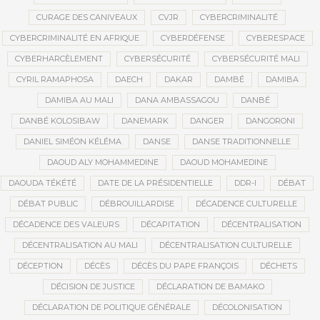
CURAGE DES CANIVEAUX
CVJR
CYBERCRIMINALITÉ
CYBERCRIMINALITÉ EN AFRIQUE
CYBERDÉFENSE
CYBERESPACE
CYBERHARCÈLEMENT
CYBERSÉCURITÉ
CYBERSÉCURITÉ MALI
CYRIL RAMAPHOSA
DAECH
DAKAR
DAMBÉ
DAMIBA
DAMIBA AU MALI
DANA AMBASSAGOU
DANBÉ
DANBÉ KOLOSIBAW
DANEMARK
DANGER
DANGORONI
DANIEL SIMÉON KÉLÉMA
DANSE
DANSE TRADITIONNELLE
DAOUD ALY MOHAMMEDINE
DAOUD MOHAMEDINE
DAOUDA TÉKÉTÉ
DATE DE LA PRÉSIDENTIELLE
DDR-I
DÉBAT
DÉBAT PUBLIC
DÉBROUILLARDISE
DÉCADENCE CULTURELLE
DÉCADENCE DES VALEURS
DÉCAPITATION
DÉCENTRALISATION
DÉCENTRALISATION AU MALI
DÉCENTRALISATION CULTURELLE
DÉCEPTION
DÉCÈS
DÉCÈS DU PAPE FRANÇOIS
DÉCHETS
DÉCISION DE JUSTICE
DÉCLARATION DE BAMAKO
DÉCLARATION DE POLITIQUE GÉNÉRALE
DÉCOLONISATION