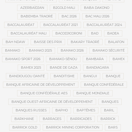
AZERBAÏDJAN
B2GOLD MALI
BABA DAKONO
BABEMBA TRAORÉ
BAC 2026
BAC MALI 2026
BACCALAURÉAT
BACCALAURÉAT 2021
BACCALAURÉAT 2024
BACCALAURÉAT MALI
BACODJICORONI
BAD
BADEA
BAH NDAW
BAISSE DES PRIX
BAKARY TRAORÉ
BALAFON
BAMAKO
BAMAKO 2025
BAMAKO 2026
BAMAKO SÉCURITÉ
BAMAKO SPORT 2026
BAMAKO-SÉNOU
BAMBARA
BAMEX
BAMEX 2025
BANDE DE GAZA
BANDIAGARA
BANDIOUGOU DANTÉ
BANDITISME
BANGUI
BANQUE
BANQUE AFRICAINE DE DÉVELOPPEMENT
BANQUE CONFÉDÉRALE
BANQUE CONFÉDÉRALE AES
BANQUE MONDIALE
BANQUE OUEST-AFRICAINE DE DÉVELOPPEMENT
BANQUES
BANQUES RUSSES
BAPHO
BAPTÊMES
BARIL
BARKHANE
BARRAGES
BARRICADES
BARRICK
BARRICK GOLD
BARRICK MINING CORPORATION
BARS