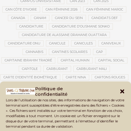
CAMPUS UNIVERSITAIRE
CAN 2023
CAN 2025
CAN CÔTE D'IVOIRE
CAN FÉMININE 2026
CAN FÉMININE MAROC
CANADA
CANAM
CANCER DU SEIN
CANDIDATS DEF
CANDIDATURE
CANDIDATURE D'OUSMANE SONKO
CANDIDATURE DE ALASSANE DRAMANE OUATTARA
CANDIDATURE ONU
CANICULE
CANICULES
CANIVEAUX
CANNABIS
CANTINES SCOLAIRES
CAP
CAPITAINE IBRAHIM TRAORÉ
CAPITAL HUMAIN
CAPITAL SOCIAL
CAPITOLE
CARBURANT
CARBURANT MALI
CARTE D’IDENTITÉ BIOMÉTRIQUE
CARTE NINA
CARTONS ROUGES
CASABLANCA
CATASTROPHE
CATASTROPHE NATURELLE
Politique de
confidentialité
CATASTROPHES CLIMATIQUES
CATASTROPHES NATURELLES
Lors de l’utilisation de nos sites, des informations de navigation de votre
CAUTION 10 000 DOLLARS
CAUTION DE VISA
CDAT
CECOGEC
terminal sont susceptibles d’être enregistrées dans des fichiers « Cookies
». Ces fichiers sont installés sur votre terminal en fonction de vos choix,
CÉDÉAO
CEDEAO
CEI
CÉLÉBRATION NATIONALE
CEMAC
modifiables à tout moment. Un cookie est un fichier enregistré sur le
CEMAPI
CEN-SNESUP
CENOU
CENSURE
disque dur de votre terminal, permettant à l’émetteur d’identifier le
terminal pendant sa durée de validation.
CENTRAFRIQUE
CENTRALE SOLAIRE