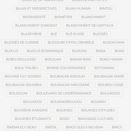
BILAN DE LA TRANSITION
BILAN DES ACTIVITÉS
BILAN ET PERSPECTIVES
BILAN HUMAIN
BINTOU
BIODIVERSITÉ
BIOMÉTRIE
BLANCHIMENT
BLANCHIMENT D’ARGENT
BLANCHIMENT DE CAPITAUX
BLASPHÈME
BLÉ
BLÉ RUSSE
BLESSÉS
BLESSÉS DE GUERRE
BLESSURE FATOU DEMBÉLÉ
BLOCKCHAIN
BLOCUS
BLOCUS ÉCONOMIQUE
BLOGING
BNDA
BOAD
BOBO-DIOULASSO
BOGOLAN
BOKAR BIRO
BOKO HARAM
BOLA TINUBU
BONNE GOUVERNANCE
BOTSWANA
BOUARÉ FILY SISSOKO
BOUBACAR BOCOUM
BOUBACAR DIANÉ
BOUBACAR DOUMBIA
BOUBACAR MAO DIANÉ
BOUBOU CISSÉ
BOUGOUNI
BOULEVARD DE L’INDÉPENDANCE
BOULIKESSI
BOULKESSI
BOURAKÉBOUGOU
BOUREM
BOURÉMA KANSAYE
BOURSES
BOURSES D'ÉTUDES
BOURSES ÉTUDIANTS
BOZO
BRASSAGE CULTUREL
BRÉMA ELY DICKO
BRÉSIL
BRICE OLIGUI NGUEMA
BRICS