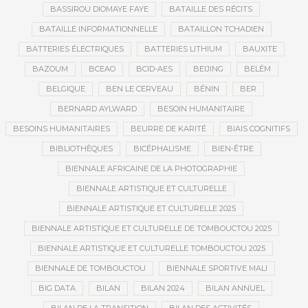
BASSIROU DIOMAYE FAYE
BATAILLE DES RÉCITS
BATAILLE INFORMATIONNELLE
BATAILLON TCHADIEN
BATTERIES ÉLECTRIQUES
BATTERIES LITHIUM
BAUXITE
BAZOUM
BCEAO
BCID-AES
BEIJING
BELÉM
BELGIQUE
BEN LE CERVEAU
BÉNIN
BER
BERNARD AYLWARD
BESOIN HUMANITAIRE
BESOINS HUMANITAIRES
BEURRE DE KARITÉ
BIAIS COGNITIFS
BIBLIOTHÈQUES
BICÉPHALISME
BIEN-ÊTRE
BIENNALE AFRICAINE DE LA PHOTOGRAPHIE
BIENNALE ARTISTIQUE ET CULTURELLE
BIENNALE ARTISTIQUE ET CULTURELLE 2025
BIENNALE ARTISTIQUE ET CULTURELLE DE TOMBOUCTOU 2025
BIENNALE ARTISTIQUE ET CULTURELLE TOMBOUCTOU 2025
BIENNALE DE TOMBOUCTOU
BIENNALE SPORTIVE MALI
BIG DATA
BILAN
BILAN 2024
BILAN ANNUEL