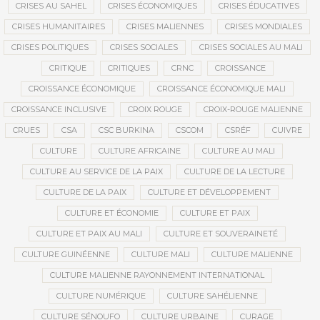
CRISES AU SAHEL
CRISES ÉCONOMIQUES
CRISES ÉDUCATIVES
CRISES HUMANITAIRES
CRISES MALIENNES
CRISES MONDIALES
CRISES POLITIQUES
CRISES SOCIALES
CRISES SOCIALES AU MALI
CRITIQUE
CRITIQUES
CRNC
CROISSANCE
CROISSANCE ÉCONOMIQUE
CROISSANCE ÉCONOMIQUE MALI
CROISSANCE INCLUSIVE
CROIX ROUGE
CROIX-ROUGE MALIENNE
CRUES
CSA
CSC BURKINA
CSCOM
CSRÉF
CUIVRE
CULTURE
CULTURE AFRICAINE
CULTURE AU MALI
CULTURE AU SERVICE DE LA PAIX
CULTURE DE LA LECTURE
CULTURE DE LA PAIX
CULTURE ET DÉVELOPPEMENT
CULTURE ET ÉCONOMIE
CULTURE ET PAIX
CULTURE ET PAIX AU MALI
CULTURE ET SOUVERAINETÉ
CULTURE GUINÉENNE
CULTURE MALI
CULTURE MALIENNE
CULTURE MALIENNE RAYONNEMENT INTERNATIONAL
CULTURE NUMÉRIQUE
CULTURE SAHÉLIENNE
CULTURE SÉNOUFO
CULTURE URBAINE
CURAGE