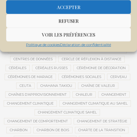
CENTRALE SOLAIRE DE SANANKOROBA
CENTRALES SOLAIRES
ACCEPTER
CENTRE D'INTELLIGENCE ARTIFICIELLE
REFUSER
CENTRE DE SANTÉ COMMUNAUTAIRE
CENTRE DU MALI
CENTRE INTERNATIONAL DE CONFÉRENCES DE BAMAKO
VOIR LES PRÉFÉRENCES
CENTRE MALI
Politique de cookies
Déclaration de confidentialité
CENTRE NATIONAL DES EXAMENS ET CONCOURS DE L’ÉDUCATION
CENTRES DE DONNÉES
CERCLE DE RÉFLEXION À DISTANCE
CÉRÉALES
CÉRÉALES RUSSES
CÉRÉMONIE DE DÉCORATION
CÉRÉMONIES DE MARIAGE
CÉRÉMONIES SOCIALES
CERVEAU
CEUTA
CHAHANA TAKIOU
CHAÎNE DE VALEUR
CHAÎNES D’APPROVISIONNEMENT
CHALEUR
CHANGEMENT
CHANGEMENT CLIMATIQUE
CHANGEMENT CLIMATIQUE AU SAHEL
CHANGEMENT CLIMATIQUE SAHEL
CHANGEMENT DE COMPORTEMENT
CHANGEMENT DE STRATÉGIE
CHARBON
CHARBON DE BOIS
CHARTE DE LA TRANSITION