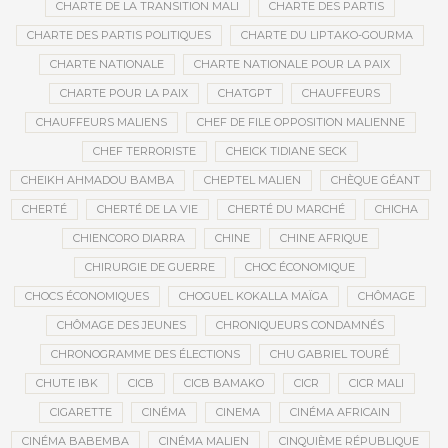
CHARTE DE LA TRANSITION MALI
CHARTE DES PARTIS
CHARTE DES PARTIS POLITIQUES
CHARTE DU LIPTAKO-GOURMA
CHARTE NATIONALE
CHARTE NATIONALE POUR LA PAIX
CHARTE POUR LA PAIX
CHATGPT
CHAUFFEURS
CHAUFFEURS MALIENS
CHEF DE FILE OPPOSITION MALIENNE
CHEF TERRORISTE
CHEICK TIDIANE SECK
CHEIKH AHMADOU BAMBA
CHEPTEL MALIEN
CHÈQUE GÉANT
CHERTÉ
CHERTÉ DE LA VIE
CHERTÉ DU MARCHÉ
CHICHA
CHIENCORO DIARRA
CHINE
CHINE AFRIQUE
CHIRURGIE DE GUERRE
CHOC ÉCONOMIQUE
CHOCS ÉCONOMIQUES
CHOGUEL KOKALLA MAÏGA
CHÔMAGE
CHÔMAGE DES JEUNES
CHRONIQUEURS CONDAMNÉS
CHRONOGRAMME DES ÉLECTIONS
CHU GABRIEL TOURÉ
CHUTE IBK
CICB
CICB BAMAKO
CICR
CICR MALI
CIGARETTE
CINÉMA
CINEMA
CINÉMA AFRICAIN
CINÉMA BABEMBA
CINÉMA MALIEN
CINQUIÈME RÉPUBLIQUE