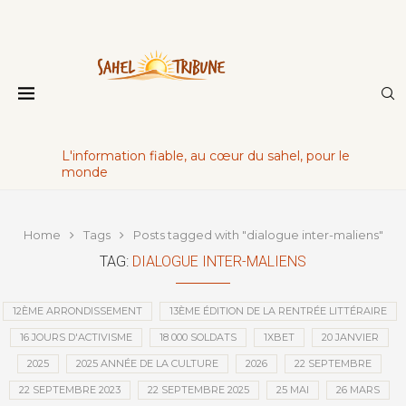
L'information fiable, au cœur du sahel, pour le
monde
Home
Tags
Posts tagged with "dialogue inter-maliens"
TAG:
DIALOGUE INTER-MALIENS
12ÈME ARRONDISSEMENT
13ÈME ÉDITION DE LA RENTRÉE LITTÉRAIRE
16 JOURS D'ACTIVISME
18 000 SOLDATS
1XBET
20 JANVIER
2025
2025 ANNÉE DE LA CULTURE
2026
22 SEPTEMBRE
22 SEPTEMBRE 2023
22 SEPTEMBRE 2025
25 MAI
26 MARS