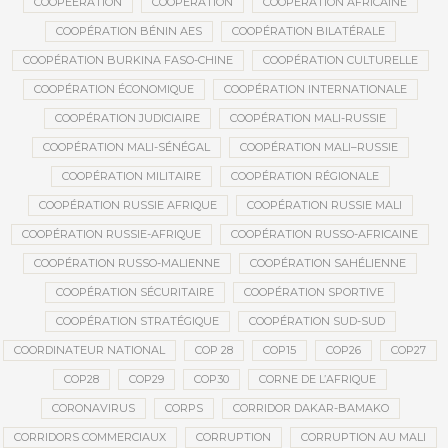
COOPEERATION
COOPÉRATION
COOPÉRATION AFRICAINE
COOPÉRATION BÉNIN AES
COOPÉRATION BILATÉRALE
COOPÉRATION BURKINA FASO-CHINE
COOPÉRATION CULTURELLE
COOPÉRATION ÉCONOMIQUE
COOPÉRATION INTERNATIONALE
COOPÉRATION JUDICIAIRE
COOPÉRATION MALI-RUSSIE
COOPÉRATION MALI-SÉNÉGAL
COOPÉRATION MALI–RUSSIE
COOPÉRATION MILITAIRE
COOPÉRATION RÉGIONALE
COOPÉRATION RUSSIE AFRIQUE
COOPÉRATION RUSSIE MALI
COOPÉRATION RUSSIE-AFRIQUE
COOPÉRATION RUSSO-AFRICAINE
COOPÉRATION RUSSO-MALIENNE
COOPÉRATION SAHÉLIENNE
COOPÉRATION SÉCURITAIRE
COOPÉRATION SPORTIVE
COOPÉRATION STRATÉGIQUE
COOPÉRATION SUD-SUD
COORDINATEUR NATIONAL
COP 28
COP15
COP26
COP27
COP28
COP29
COP30
CORNE DE L’AFRIQUE
CORONAVIRUS
CORPS
CORRIDOR DAKAR-BAMAKO
CORRIDORS COMMERCIAUX
CORRUPTION
CORRUPTION AU MALI