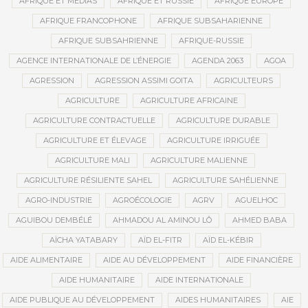
AFRIQUE ET MÉDIAS
AFRIQUE ET RUSSIE
AFRIQUE EUROPE
AFRIQUE FRANCOPHONE
AFRIQUE SUBSAHARIENNE
AFRIQUE SUBSAHRIENNE
AFRIQUE-RUSSIE
AGENCE INTERNATIONALE DE L’ÉNERGIE
AGENDA 2063
AGOA
AGRESSION
AGRESSION ASSIMI GOITA
AGRICULTEURS
AGRICULTURE
AGRICULTURE AFRICAINE
AGRICULTURE CONTRACTUELLE
AGRICULTURE DURABLE
AGRICULTURE ET ÉLEVAGE
AGRICULTURE IRRIGUÉE
AGRICULTURE MALI
AGRICULTURE MALIENNE
AGRICULTURE RÉSILIENTE SAHEL
AGRICULTURE SAHÉLIENNE
AGRO-INDUSTRIE
AGROÉCOLOGIE
AGRV
AGUELHOC
AGUIBOU DEMBÉLÉ
AHMADOU AL AMINOU LÔ
AHMED BABA
AÏCHA YATABARY
AÏD EL-FITR
AÏD EL-KÉBIR
AIDE ALIMENTAIRE
AIDE AU DÉVELOPPEMENT
AIDE FINANCIÈRE
AIDE HUMANITAIRE
AIDE INTERNATIONALE
AIDE PUBLIQUE AU DÉVELOPPEMENT
AIDES HUMANITAIRES
AIE