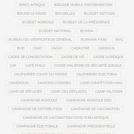
BRICS AFRIQUE
BRIGADE MOBILE D’INTERVENTION
BRUNO LE MAIRE
BRUXELLES
BUDGET 2027-2029
BUDGET AGRICOLE
BUDGET DE LA PRÉSIDENCE
BUDGET NATIONAL
BUMDA
BUREAU DU VÉRIFICATEUR GÉNÉRAL
BURKINA FASO
BVG
BYD
CAAT
CACAO
CADASTRE
CADEAUX
CADRE DE CONCERTATION
CADRE DE VIE
CADRE JURIDIQUE
CAF
CAFÉ PHILO
CAISSE MALIENNE DE SÉCURITÉ SOCIALE
CALENDRIER COUPE DU MONDE
CALENDRIER ÉLECTORAL
CAMEROUN
CAMIONS-CITERNES
CAMP COMPÉTITION MALI
CAMP DE RÉFUGIÉS
CAMP DES DÉPLACÉS
CAMP MILITAIRE
CAMPAGNE AGRICOLE
CAMPAGNE AGRICOLE 2025
CAMPAGNE DE DISTRIBUTION
CAMPAGNE DE VACCINATION
CAMPAGNE DE VACCINATION COVID-19 EN AFRIQUE
CAMPAGNE ÉLECTORALE
CAMPAGNE PRÉSIDENTIELLE