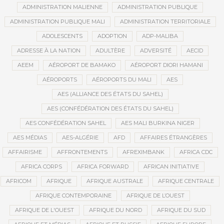
ADMINISTRATION MALIENNE
ADMINISTRATION PUBLIQUE
ADMINISTRATION PUBLIQUE MALI
ADMINISTRATION TERRITORIALE
ADOLESCENTS
ADOPTION
ADP-MALIBA
ADRESSE À LA NATION
ADULTÈRE
ADVERSITÉ
AECID
AEEM
AÉROPORT DE BAMAKO
AÉROPORT DIORI HAMANI
AÉROPORTS
AÉROPORTS DU MALI
AES
AES (ALLIANCE DES ÉTATS DU SAHEL)
AES (CONFÉDÉRATION DES ÉTATS DU SAHEL)
AES CONFÉDÉRATION SAHEL
AES MALI BURKINA NIGER
AES MÉDIAS
AES-ALGÉRIE
AFD
AFFAIRES ÉTRANGÈRES
AFFAIRISME
AFFRONTEMENTS
AFREXIMBANK
AFRICA CDC
AFRICA CORPS
AFRICA FORWARD
AFRICAN INITIATIVE
AFRICOM
AFRIQUE
AFRIQUE AUSTRALE
AFRIQUE CENTRALE
AFRIQUE CONTEMPORAINE
AFRIQUE DE L’OUEST
AFRIQUE DE L'OUEST
AFRIQUE DU NORD
AFRIQUE DU SUD