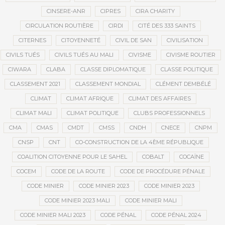
CINSERE-ANR
CIPRES
CIRA CHARITY
CIRCULATION ROUTIÈRE
CIRDI
CITÉ DES 333 SAINTS
CITERNES
CITOYENNETÉ
CIVIL DE SAN
CIVILISATION
CIVILS TUÉS
CIVILS TUÉS AU MALI
CIVISME
CIVISME ROUTIER
CIWARA
CLABA
CLASSE DIPLOMATIQUE
CLASSE POLITIQUE
CLASSEMENT 2021
CLASSEMENT MONDIAL
CLÉMENT DEMBÉLÉ
CLIMAT
CLIMAT AFRIQUE
CLIMAT DES AFFAIRES
CLIMAT MALI
CLIMAT POLITIQUE
CLUBS PROFESSIONNELS
CMA
CMAS
CMDT
CMSS
CNDH
CNECE
CNPM
CNSP
CNT
CO-CONSTRUCTION DE LA 4ÈME RÉPUBLIQUE
COALITION CITOYENNE POUR LE SAHEL
COBALT
COCAÏNE
COCEM
CODE DE LA ROUTE
CODE DE PROCÉDURE PÉNALE
CODE MINIER
CODE MINIER 2023
CODE MINIER 2023
CODE MINIER 2023 MALI
CODE MINIER MALI
CODE MINIER MALI 2023
CODE PÉNAL
CODE PÉNAL 2024