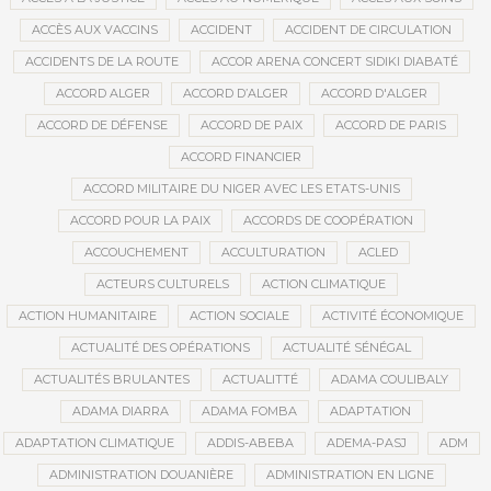
ACCÈS AUX VACCINS
ACCIDENT
ACCIDENT DE CIRCULATION
ACCIDENTS DE LA ROUTE
ACCOR ARENA CONCERT SIDIKI DIABATÉ
ACCORD ALGER
ACCORD D’ALGER
ACCORD D'ALGER
ACCORD DE DÉFENSE
ACCORD DE PAIX
ACCORD DE PARIS
ACCORD FINANCIER
ACCORD MILITAIRE DU NIGER AVEC LES ETATS-UNIS
ACCORD POUR LA PAIX
ACCORDS DE COOPÉRATION
ACCOUCHEMENT
ACCULTURATION
ACLED
ACTEURS CULTURELS
ACTION CLIMATIQUE
ACTION HUMANITAIRE
ACTION SOCIALE
ACTIVITÉ ÉCONOMIQUE
ACTUALITÉ DES OPÉRATIONS
ACTUALITÉ SÉNÉGAL
ACTUALITÉS BRULANTES
ACTUALITTÉ
ADAMA COULIBALY
ADAMA DIARRA
ADAMA FOMBA
ADAPTATION
ADAPTATION CLIMATIQUE
ADDIS-ABEBA
ADEMA-PASJ
ADM
ADMINISTRATION DOUANIÈRE
ADMINISTRATION EN LIGNE