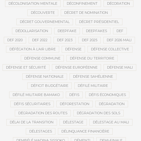
DÉCOLONISATION MENTALE
DÉCONFINEMENT
DÉCORATION
DÉCOUVERTE
DÉCRET DE NOMINATION
DÉCRET GOUVERNEMENTAL
DÉCRET PRÉSIDENTIEL
DÉDOLLARISATION
DEEPFAKE
DEEPFAKES
DEF
DEF 2020
DEF 2022
DEF 2023
DEF 2025
DEF 2026 MALI
DÉFÉCATION À L’AIR LIBRE
DÉFENSE
DÉFENSE COLLECTIVE
DÉFENSE COMMUNE
DÉFENSE DU TERRITOIRE
DÉFENSE ET SÉCURITÉ
DÉFENSE EUROPÉENNE
DÉFENSE MALI
DÉFENSE NATIONALE
DÉFENSE SAHÉLIENNE
DÉFICIT BUDGÉTAIRE
DÉFILÉ MILITAIRE
DÉFILÉ MILITAIRE BAMAKO
DÉFIS
DÉFIS ÉCONOMIQUES
DÉFIS SÉCURITAIRES
DÉFORESTATION
DÉGRADATION
DÉGRADATION DES ROUTES
DÉGRADATION DES SOLS
DÉLAI DE LA TRANSITION
DÉLESTAGE
DÉLESTAGE AU MALI
DÉLESTAGES
DÉLINQUANCE FINANCIÈRE
DEMBÉLÉ MADINA SISSOKO
DÉMENTI
DEMI-FINALE