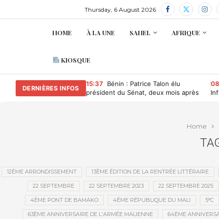
Thursday, 6 August 2026
HOME
À LA UNE
SAHEL
AFRIQUE
KIOSQUE
15:37
Bénin : Patrice Talon élu
08
DERNIÈRES INFOS
président du Sénat, deux mois après
In
avoir quitté la présidence
ma
Home
TAG
12ÈME ARRONDISSEMENT
13ÈME ÉDITION DE LA RENTRÉE LITTÉRAIRE
22 SEPTEMBRE
22 SEPTEMBRE 2023
22 SEPTEMBRE 2025
4ÈME PONT DE BAMAKO
4ÈME RÉPUBLIQUE DU MALI
5°C
63ÈME ANNIVERSAIRE DE L'ARMÉE MALIENNE
64ÈME ANNIVERSA