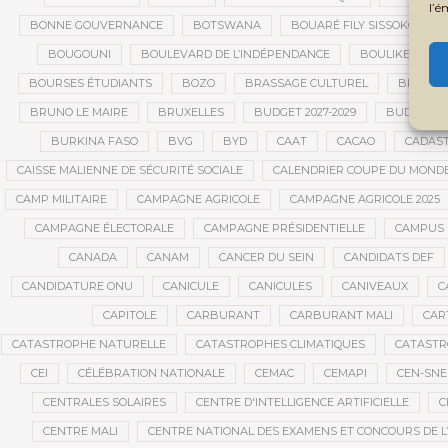
l’é
BONNE GOUVERNANCE
BOTSWANA
BOUARÉ FILY SISSOKO
BOUGOUNI
BOULEVARD DE L’INDÉPENDANCE
BOULIKESSI
BOURSES ÉTUDIANTS
BOZO
BRASSAGE CULTUREL
BRÉMA E
BRUNO LE MAIRE
BRUXELLES
BUDGET 2027-2029
BUDGET A
BURKINA FASO
BVG
BYD
CAAT
CACAO
CADAS
CAISSE MALIENNE DE SÉCURITÉ SOCIALE
CALENDRIER COUPE DU MOND
CAMP MILITAIRE
CAMPAGNE AGRICOLE
CAMPAGNE AGRICOLE 2025
CAMPAGNE ÉLECTORALE
CAMPAGNE PRÉSIDENTIELLE
CAMPUS 
CANADA
CANAM
CANCER DU SEIN
CANDIDATS DEF
CANDIDATURE ONU
CANICULE
CANICULES
CANIVEAUX
C
CAPITOLE
CARBURANT
CARBURANT MALI
CAR
CATASTROPHE NATURELLE
CATASTROPHES CLIMATIQUES
CATASTR
CEI
CÉLÉBRATION NATIONALE
CEMAC
CEMAPI
CEN-SN
CENTRALES SOLAIRES
CENTRE D'INTELLIGENCE ARTIFICIELLE
C
CENTRE MALI
CENTRE NATIONAL DES EXAMENS ET CONCOURS DE L