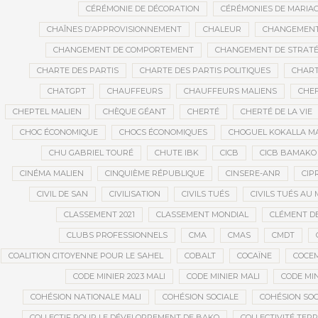
CÉRÉMONIE DE DÉCORATION
CÉRÉMONIES DE MARIA
CHAÎNES D’APPROVISIONNEMENT
CHALEUR
CHANGEMEN
CHANGEMENT DE COMPORTEMENT
CHANGEMENT DE STRATÉ
CHARTE DES PARTIS
CHARTE DES PARTIS POLITIQUES
CHART
CHATGPT
CHAUFFEURS
CHAUFFEURS MALIENS
CHEF
CHEPTEL MALIEN
CHÈQUE GÉANT
CHERTÉ
CHERTÉ DE LA VIE
CHOC ÉCONOMIQUE
CHOCS ÉCONOMIQUES
CHOGUEL KOKALLA M
CHU GABRIEL TOURÉ
CHUTE IBK
CICB
CICB BAMAKO
CINÉMA MALIEN
CINQUIÈME RÉPUBLIQUE
CINSERE-ANR
CIP
CIVIL DE SAN
CIVILISATION
CIVILS TUÉS
CIVILS TUÉS AU 
CLASSEMENT 2021
CLASSEMENT MONDIAL
CLÉMENT D
CLUBS PROFESSIONNELS
CMA
CMAS
CMDT
COALITION CITOYENNE POUR LE SAHEL
COBALT
COCAÏNE
COCE
CODE MINIER 2023 MALI
CODE MINIER MALI
CODE MIN
COHÉSION NATIONALE MALI
COHÉSION SOCIALE
COHÉSION SOC
COLLECTIF POUR LE DÉVELOPPEMENT DE BAKO
COLLECTIVITÉ TERR