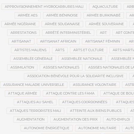
APPROVISIONNEMENT HYDROCARBURES MALI
AQUACULTURE
ARB
ARMÉE AES
ARMÉE BÉNINOISE
ARMÉE BURKINABÉ
AR
ARMÉE NIGÉRIANE
ARMÉE SOUDANAISE
ARMÉE SOUVERAINE
ARRESTATIONS
ARRÊTÉ INTERMINISTÉRIEL
ART
ART CONT
ARTISANAT
ARTISANAT AFRICAIN
ARTISANAT FÉMININ
AR
ARTISTES MALIENS
ARTS
ARTS ET CULTURE
ARTS MART
ASSEMBLÉE GÉNÉRALE
ASSEMBLÉE NATIONALE
ASSEMBLÉE 
ASSIMILATION
ASSISES NATIONALES
ASSISES NATIONALES DE 
ASSOCIATION BÉNÉVOLE POUR LA SOLIDARITÉ INCLUSIVE
ASSURANCE MALADIE UNIVERSELLE
ASSURANCE VOLONTAIRE
AST
ATTAQUE ARMÉE
ATTAQUE CONTRE LES FAMA
ATTAQUE DE BOU
ATTAQUES AU SAHEL
ATTAQUES COORDONNÉES
ATTAQUES
ATTAQUES TERRORISTES MALI
ATTEINTE AUX BIENS PUBLICS
A
AUGMENTATION
AUGMENTATION DES PRIX
AUTO-EMPLOI
AUTONOMIE ÉNERGÉTIQUE
AUTONOMIE MILITAIRE
AUTO