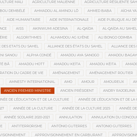
ULTURE MALI
AGRICULTURE MALIENNE
AGRICULTURE RÉSILIENTE SA
IBOU DEMBÉLÉ
AHMADOU AL AMINOU LÔ
AHMED BABA
AÏCHA Y
AIDE HUMANITAIRE
AIDE INTERNATIONALE
AIDE PUBLIQUE AU D
ANCE
AISS
AKINWUMI ADESINA
AL-QAÏDA
AL-QAÏDA AU SAHEL
ÉRIE
ALGORITHMES
ALHAMDOU AG ILYÈNE
ALI BONGO ODIMBA
E DES ETATS DU SAHEL
ALLIANCE DES ÉTATS DU SAHEL
ALLIANCE DES 
NI SANOU
ALPHA CONDÉ
AMADOU AYA SANOGO
AMADOU BAGAY
É BÂ
AMADOU HOTT
AMADOU KEÏTA
AMADOU KÉITA
AMADO
RATION DU CADRE DE VIE
AMÉNAGEMENT
AMÉNAGEMENT ROUTIER
AMNESTY INTERNATIONAL
AMO
AMOUR
AMOUREUX
A
ANCIEN PREMIER MINISTRE
ANCIEN PRÉSIDENT
ANDRY RAJOELINA
NÉE DE L’ÉDUCATION ET DE LA CULTURE
ANNÉE DE L’ÉDUCATION ET DE LA 
27
ANNÉE DE LA CULTURE
ANNÉE DE LA CULTURE 2025
ANNÉE DE
ANNÉE SCOLAIRE 2020-2021
ANNULATION
ANNULATION DU CONCOUR
ME
ANTITERRORISME
ANTÓNIO GUTERRES
ANTONIO GUTERRES
VISIONNEMENT
APPROVISIONNEMENT EN CARBURANT
APPROVISION