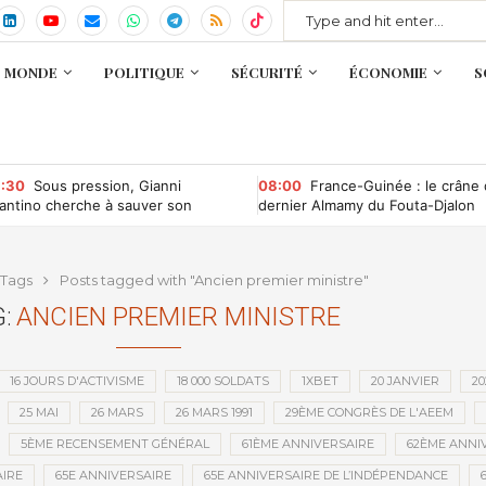
MONDE
POLITIQUE
SÉCURITÉ
ÉCONOMIE
S
:30
Sous pression, Gianni
08:00
France-Guinée : le crâne
fantino cherche à sauver son
dernier Almamy du Fouta-Djalon
ndat à la tête de la Fifa
bientôt rapatrié ?
Tags
Posts tagged with "Ancien premier ministre"
:
ANCIEN PREMIER MINISTRE
16 JOURS D'ACTIVISME
18 000 SOLDATS
1XBET
20 JANVIER
20
25 MAI
26 MARS
26 MARS 1991
29ÈME CONGRÈS DE L'AEEM
5ÈME RECENSEMENT GÉNÉRAL
61ÈME ANNIVERSAIRE
62ÈME ANNI
IRE
65E ANNIVERSAIRE
65E ANNIVERSAIRE DE L’INDÉPENDANCE