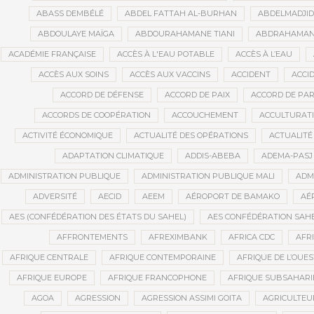
ABASS DEMBÉLÉ
ABDEL FATTAH AL-BURHAN
ABDELMADJI
ABDOULAYE MAÏGA
ABDOURAHAMANE TIANI
ABDRAHAMANE
ACADÉMIE FRANÇAISE
ACCÈS À L'EAU POTABLE
ACCÈS À L’EAU
ACCÈS AUX SOINS
ACCÈS AUX VACCINS
ACCIDENT
ACCI
ACCORD DE DÉFENSE
ACCORD DE PAIX
ACCORD DE PAR
ACCORDS DE COOPÉRATION
ACCOUCHEMENT
ACCULTURAT
ACTIVITÉ ÉCONOMIQUE
ACTUALITÉ DES OPÉRATIONS
ACTUALITÉ
ADAPTATION CLIMATIQUE
ADDIS-ABEBA
ADEMA-PASJ
ADMINISTRATION PUBLIQUE
ADMINISTRATION PUBLIQUE MALI
ADM
ADVERSITÉ
AECID
AEEM
AÉROPORT DE BAMAKO
AÉ
AES (CONFÉDÉRATION DES ÉTATS DU SAHEL)
AES CONFÉDÉRATION SAH
AFFRONTEMENTS
AFREXIMBANK
AFRICA CDC
AFR
AFRIQUE CENTRALE
AFRIQUE CONTEMPORAINE
AFRIQUE DE L’OUES
AFRIQUE EUROPE
AFRIQUE FRANCOPHONE
AFRIQUE SUBSAHAR
AGOA
AGRESSION
AGRESSION ASSIMI GOITA
AGRICULTEU