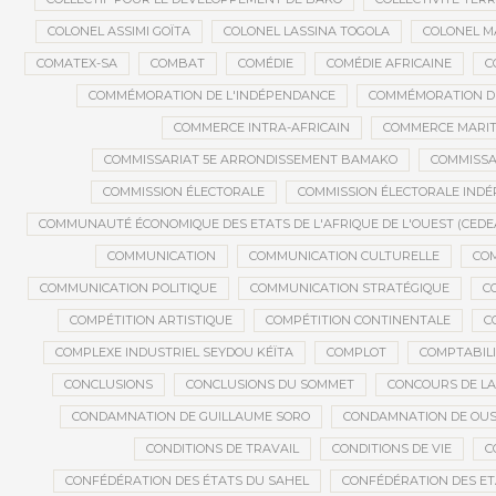
COLONEL ASSIMI GOÏTA
COLONEL LASSINA TOGOLA
COLONEL 
COMATEX-SA
COMBAT
COMÉDIE
COMÉDIE AFRICAINE
C
COMMÉMORATION DE L'INDÉPENDANCE
COMMÉMORATION DU
COMMERCE INTRA-AFRICAIN
COMMERCE MARIT
COMMISSARIAT 5E ARRONDISSEMENT BAMAKO
COMMISSA
COMMISSION ÉLECTORALE
COMMISSION ÉLECTORALE IND
COMMUNAUTÉ ÉCONOMIQUE DES ETATS DE L'AFRIQUE DE L'OUEST (CEDE
COMMUNICATION
COMMUNICATION CULTURELLE
COM
COMMUNICATION POLITIQUE
COMMUNICATION STRATÉGIQUE
C
COMPÉTITION ARTISTIQUE
COMPÉTITION CONTINENTALE
C
COMPLEXE INDUSTRIEL SEYDOU KÉÏTA
COMPLOT
COMPTABILI
CONCLUSIONS
CONCLUSIONS DU SOMMET
CONCOURS DE LA
CONDAMNATION DE GUILLAUME SORO
CONDAMNATION DE OU
CONDITIONS DE TRAVAIL
CONDITIONS DE VIE
C
CONFÉDÉRATION DES ÉTATS DU SAHEL
CONFÉDÉRATION DES ET