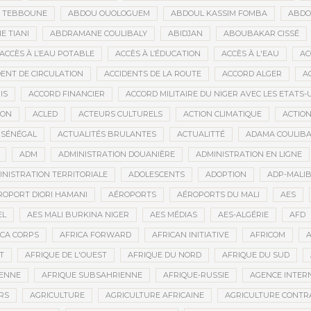
D TEBBOUNE
ABDOU OUOLOGUEM
ABDOUL KASSIM FOMBA
ABDO
 TIANI
ABDRAMANE COULIBALY
ABIDJAN
ABOUBAKAR CISSÉ
ACCÈS À L’EAU POTABLE
ACCÈS À L’ÉDUCATION
ACCÈS À L'EAU
AC
DENT DE CIRCULATION
ACCIDENTS DE LA ROUTE
ACCORD ALGER
A
IS
ACCORD FINANCIER
ACCORD MILITAIRE DU NIGER AVEC LES ETATS-
ION
ACLED
ACTEURS CULTURELS
ACTION CLIMATIQUE
ACTIO
 SÉNÉGAL
ACTUALITÉS BRULANTES
ACTUALITTÉ
ADAMA COULIBA
ADM
ADMINISTRATION DOUANIÈRE
ADMINISTRATION EN LIGNE
INISTRATION TERRITORIALE
ADOLESCENTS
ADOPTION
ADP-MALI
ROPORT DIORI HAMANI
AÉROPORTS
AÉROPORTS DU MALI
AES
EL
AES MALI BURKINA NIGER
AES MÉDIAS
AES-ALGÉRIE
AFD
ICA CORPS
AFRICA FORWARD
AFRICAN INITIATIVE
AFRICOM
A
T
AFRIQUE DE L'OUEST
AFRIQUE DU NORD
AFRIQUE DU SUD
IENNE
AFRIQUE SUBSAHRIENNE
AFRIQUE-RUSSIE
AGENCE INTERN
RS
AGRICULTURE
AGRICULTURE AFRICAINE
AGRICULTURE CONTR