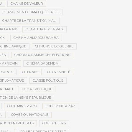
U
CHAÎNE DE VALEUR
CHANGEMENT CLIMATIQUE SAHEL
CHARTE DE LA TRANSITION MALI
R LA PAIX
CHARTE POUR LA PAIX
ECK
CHEIKH AHMADOU BAMBA
CHINE AFRIQUE
CHIRURGIE DE GUERRE
NÉS
CHRONOGRAMME DES ÉLECTIONS
 AFRICAIN
CINÉMA BABEMBA
3 SAINTS
CITERNES
CITOYENNETÉ
DIPLOMATIQUE
CLASSE POLITIQUE
AT MALI
CLIMAT POLITIQUE
TION DE LA 4ÈME RÉPUBLIQUE
CODE MINIER 2023
CODE MINIER 2023
EN
COHÉSION NATIONALE
ATION ENTRE ETATS
COLLECTEURS
S MALI
COLLÈGE DES CHEFS D’ÉTAT