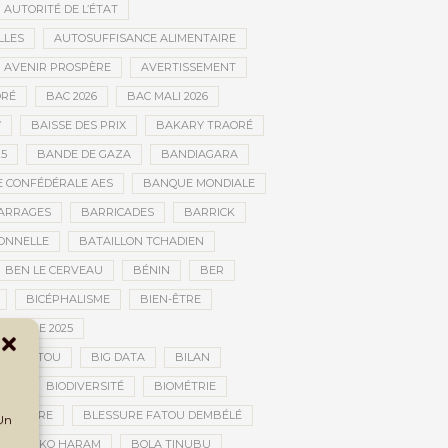
AUTORITÉ DE L’ÉTAT
LLES
AUTOSUFFISANCE ALIMENTAIRE
AVENIR PROSPÈRE
AVERTISSEMENT
RÉ
BAC 2026
BAC MALI 2026
W
BAISSE DES PRIX
BAKARY TRAORÉ
25
BANDE DE GAZA
BANDIAGARA
 CONFÉDÉRALE AES
BANQUE MONDIALE
ARRAGES
BARRICADES
BARRICK
IONNELLE
BATAILLON TCHADIEN
BEN LE CERVEAU
BÉNIN
BER
BICÉPHALISME
BIEN-ÊTRE
TURELLE 2025
OMBOUCTOU
BIG DATA
BILAN
TOU
BIODIVERSITÉ
BIOMÉTRIE
E GUERRE
BLESSURE FATOU DEMBÉLÉ
 Un
BOKO HARAM
BOLA TINUBU