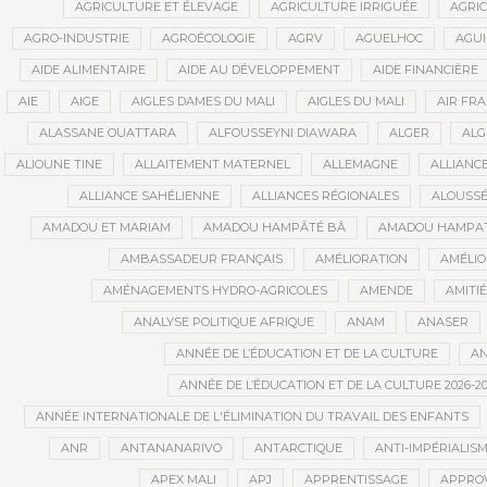
AGRICULTURE ET ÉLEVAGE
AGRICULTURE IRRIGUÉE
AGRIC
AGRO-INDUSTRIE
AGROÉCOLOGIE
AGRV
AGUELHOC
AGU
AIDE ALIMENTAIRE
AIDE AU DÉVELOPPEMENT
AIDE FINANCIÈRE
AIE
AIGE
AIGLES DAMES DU MALI
AIGLES DU MALI
AIR FR
ALASSANE OUATTARA
ALFOUSSEYNI DIAWARA
ALGER
ALG
ALIOUNE TINE
ALLAITEMENT MATERNEL
ALLEMAGNE
ALLIANC
ALLIANCE SAHÉLIENNE
ALLIANCES RÉGIONALES
ALOUSSÉ
AMADOU ET MARIAM
AMADOU HAMPÂTÉ BÂ
AMADOU HAMPAT
AMBASSADEUR FRANÇAIS
AMÉLIORATION
AMÉLIO
AMÉNAGEMENTS HYDRO-AGRICOLES
AMENDE
AMITIÉ
ANALYSE POLITIQUE AFRIQUE
ANAM
ANASER
ANNÉE DE L’ÉDUCATION ET DE LA CULTURE
AN
ANNÉE DE L’ÉDUCATION ET DE LA CULTURE 2026-20
ANNÉE INTERNATIONALE DE L'ÉLIMINATION DU TRAVAIL DES ENFANTS
ANR
ANTANANARIVO
ANTARCTIQUE
ANTI-IMPÉRIALIS
APEX MALI
APJ
APPRENTISSAGE
APPRO