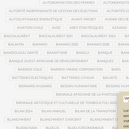
AUTONOMISATION DES FEMMES
AUTONOMISATI
AUTORITÉ INDÉPENDANTE DE GESTION DES ÉLECTIONS
AUTORITÉS C
AUTOSUFFISANCE ÉNERGÉTIQUE
AVANT-PROJET
AVENIR DES J
AVIATION CIVILE
AVOC
AXES STRATÉGIQUES
AZAWAD
BACCALAURÉAT
BACCALAURÉAT 2021
BACCALAURÉAT 2024
BA
BALAFON
BAMAKO
BAMAKO 2025
BAMAKO 2026
BAMAK
BANDIOUGOU DANTÉ
BANDITISME
BANGUI
BANQUE
BANQ
BANQUE OUEST-AFRICAINE DE DÉVELOPPEMENT
BANQUES
BAN
BARRICK GOLD
BARRICK MINING CORPORATION
BARS
BATTERIES ÉLECTRIQUES
BATTERIES LITHIUM
BAUXITE
B
BERNARD AYLWARD
BESOIN HUMANITAIRE
BESOINS HUM
BIENNALE AFRICAINE DE LA PHOTOGRAPHIE
BIENNALE ARTISTIQUE ET CULTURELLE DE TOMBOUCTOU 2025
B
Lor
BILAN 2024
BILAN ANNUEL
BILAN DE LA TRANSITION
BI
son
BLANCHIMENT
BLANCHIMENT D’ARGENT
BLANCHIMENT DE CAPI
ins
coo
BLOCKCHAIN
BLOCUS
BLOCUS ÉCONOMIQUE
BLOGING