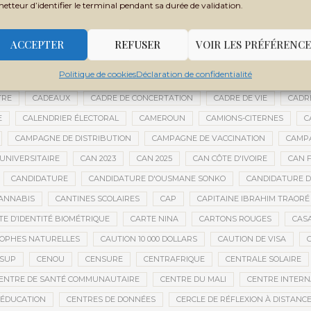
metteur d’identifier le terminal pendant sa durée de validation.
BOUBACAR BOCOUM
BOUBACAR DIANÉ
BOUBACAR DOUMBIA
B
BOULKESSI
BOURAKÉBOUGOU
BOUREM
BOURÉMA KANSAYE
ACCEPTER
REFUSER
VOIR LES PRÉFÉRENCE
LY DICKO
BRÉSIL
BRICE OLIGUI NGUEMA
BRICS
BRICS AFRIQ
Politique de cookies
Déclaration de confidentialité
GRICOLE
BUDGET DE LA PRÉSIDENCE
BUDGET NATIONAL
BUMDA
TRE
CADEAUX
CADRE DE CONCERTATION
CADRE DE VIE
CADR
E
CALENDRIER ÉLECTORAL
CAMEROUN
CAMIONS-CITERNES
C
CAMPAGNE DE DISTRIBUTION
CAMPAGNE DE VACCINATION
CAMPA
UNIVERSITAIRE
CAN 2023
CAN 2025
CAN CÔTE D'IVOIRE
CAN F
CANDIDATURE
CANDIDATURE D'OUSMANE SONKO
CANDIDATURE 
ANNABIS
CANTINES SCOLAIRES
CAP
CAPITAINE IBRAHIM TRAORÉ
TE D’IDENTITÉ BIOMÉTRIQUE
CARTE NINA
CARTONS ROUGES
CAS
OPHES NATURELLES
CAUTION 10 000 DOLLARS
CAUTION DE VISA
ESUP
CENOU
CENSURE
CENTRAFRIQUE
CENTRALE SOLAIRE
ENTRE DE SANTÉ COMMUNAUTAIRE
CENTRE DU MALI
CENTRE INTERN
’ÉDUCATION
CENTRES DE DONNÉES
CERCLE DE RÉFLEXION À DISTANC