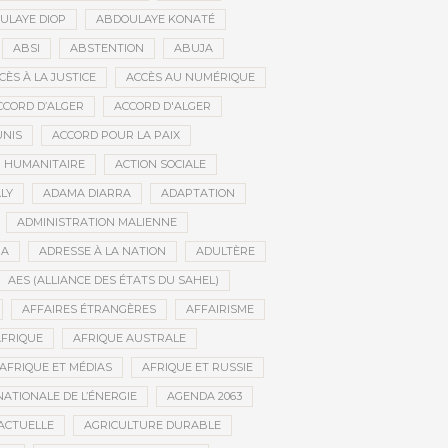
ULAYE DIOP
ABDOULAYE KONATÉ
ABSI
ABSTENTION
ABUJA
CÈS À LA JUSTICE
ACCÈS AU NUMÉRIQUE
CCORD D’ALGER
ACCORD D'ALGER
UNIS
ACCORD POUR LA PAIX
N HUMANITAIRE
ACTION SOCIALE
LY
ADAMA DIARRA
ADAPTATION
ADMINISTRATION MALIENNE
BA
ADRESSE À LA NATION
ADULTÈRE
AES (ALLIANCE DES ÉTATS DU SAHEL)
AFFAIRES ÉTRANGÈRES
AFFAIRISME
FRIQUE
AFRIQUE AUSTRALE
AFRIQUE ET MÉDIAS
AFRIQUE ET RUSSIE
ATIONALE DE L’ÉNERGIE
AGENDA 2063
ACTUELLE
AGRICULTURE DURABLE