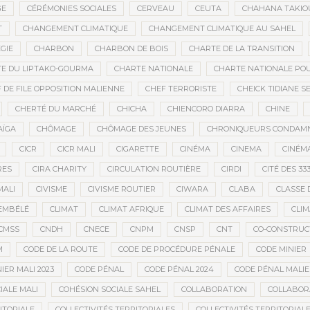
GE
CÉRÉMONIES SOCIALES
CERVEAU
CEUTA
CHAHANA TAKIO
T
CHANGEMENT CLIMATIQUE
CHANGEMENT CLIMATIQUE AU SAHEL
GIE
CHARBON
CHARBON DE BOIS
CHARTE DE LA TRANSITION
E DU LIPTAKO-GOURMA
CHARTE NATIONALE
CHARTE NATIONALE POU
 DE FILE OPPOSITION MALIENNE
CHEF TERRORISTE
CHEICK TIDIANE S
CHERTÉ DU MARCHÉ
CHICHA
CHIENCORO DIARRA
CHINE
AÏGA
CHÔMAGE
CHÔMAGE DES JEUNES
CHRONIQUEURS CONDAM
CICR
CICR MALI
CIGARETTE
CINÉMA
CINEMA
CINÉMA
RES
CIRA CHARITY
CIRCULATION ROUTIÈRE
CIRDI
CITÉ DES 33
MALI
CIVISME
CIVISME ROUTIER
CIWARA
CLABA
CLASSE 
EMBÉLÉ
CLIMAT
CLIMAT AFRIQUE
CLIMAT DES AFFAIRES
CLIM
CMSS
CNDH
CNECE
CNPM
CNSP
CNT
CO-CONSTRUC
M
CODE DE LA ROUTE
CODE DE PROCÉDURE PÉNALE
CODE MINIER
IER MALI 2023
CODE PÉNAL
CODE PÉNAL 2024
CODE PÉNAL MALI
IALE MALI
COHÉSION SOCIALE SAHEL
COLLABORATION
COLLABOR
ITORIALE
COLLECTIVITÉS TERRITORIALES
COLLECTIVITÉS TERRITORIALE