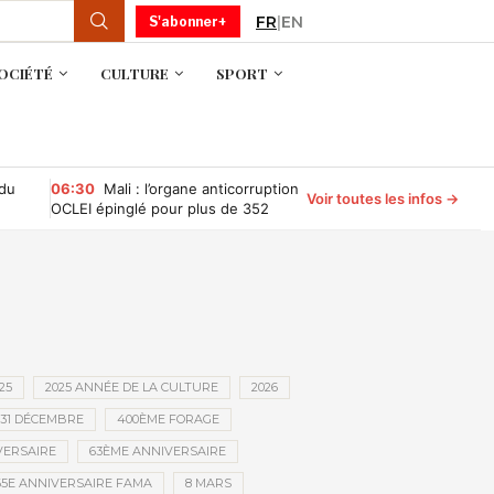
FR
|
EN
S'abonner+
OCIÉTÉ
CULTURE
SPORT
 du
06:30
Mali : l’organe anticorruption
Voir toutes les infos →
OCLEI épinglé pour plus de 352
millions de FCFA d’irrégularités
financières
25
2025 ANNÉE DE LA CULTURE
2026
31 DÉCEMBRE
400ÈME FORAGE
VERSAIRE
63ÈME ANNIVERSAIRE
65E ANNIVERSAIRE FAMA
8 MARS