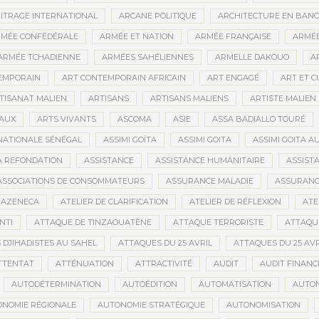
ITRAGE INTERNATIONAL
ARCANE POLITIQUE
ARCHITECTURE EN BAN
MÉE CONFÉDÉRALE
ARMÉE ET NATION
ARMÉE FRANÇAISE
ARMÉE
ARMÉE TCHADIENNE
ARMÉES SAHÉLIENNES
ARMELLE DAKOUO
A
EMPORAIN
ART CONTEMPORAIN AFRICAIN
ART ENGAGÉ
ART ET 
TISANAT MALIEN
ARTISANS
ARTISANS MALIENS
ARTISTE MALIEN
IAUX
ARTS VIVANTS
ASCOMA
ASIE
ASSA BADIALLO TOURÉ
NATIONALE SÉNÉGAL
ASSIMI GOÏTA
ASSIMI GOITA
ASSIMI GOITA 
LA REFONDATION
ASSISTANCE
ASSISTANCE HUMANITAIRE
ASSISTA
ASSOCIATIONS DE CONSOMMATEURS
ASSURANCE MALADIE
ASSURANCE
RAZENECA
ATELIER DE CLARIFICATION
ATELIER DE RÉFLEXION
ATE
NTI
ATTAQUE DE TINZAOUATÈNE
ATTAQUE TERRORISTE
ATTAQUE
 DJIHADISTES AU SAHEL
ATTAQUES DU 25 AVRIL
ATTAQUES DU 25 AVR
TTENTAT
ATTÉNUATION
ATTRACTIVITÉ
AUDIT
AUDIT FINANC
AUTODÉTERMINATION
AUTOÉDITION
AUTOMATISATION
AUTO
NOMIE RÉGIONALE
AUTONOMIE STRATÉGIQUE
AUTONOMISATION