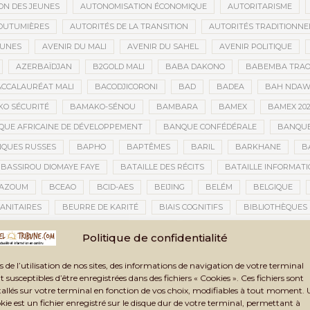
ON DES JEUNES
AUTONOMISATION ÉCONOMIQUE
AUTORITARISME
OUTUMIÈRES
AUTORITÉS DE LA TRANSITION
AUTORITÉS TRADITIONNE
EUNES
AVENIR DU MALI
AVENIR DU SAHEL
AVENIR POLITIQUE
AZERBAÏDJAN
B2GOLD MALI
BABA DAKONO
BABEMBA TRAO
CCALAURÉAT MALI
BACODJICORONI
BAD
BADEA
BAH NDA
O SÉCURITÉ
BAMAKO-SÉNOU
BAMBARA
BAMEX
BAMEX 20
UE AFRICAINE DE DÉVELOPPEMENT
BANQUE CONFÉDÉRALE
BANQUE
QUES RUSSES
BAPHO
BAPTÊMES
BARIL
BARKHANE
B
BASSIROU DIOMAYE FAYE
BATAILLE DES RÉCITS
BATAILLE INFORMAT
AZOUM
BCEAO
BCID-AES
BEIJING
BELÉM
BELGIQUE
ANITAIRES
BEURRE DE KARITÉ
BIAIS COGNITIFS
BIBLIOTHÈQUES
BIENNALE ARTISTIQUE ET CULTURELLE
BIENNALE ARTISTIQUE ET CUL
Politique de confidentialité
IENNALE ARTISTIQUE ET CULTURELLE TOMBOUCTOU 2025
BIENNALE DE T
s de l’utilisation de nos sites, des informations de navigation de votre terminal
LAN DES ACTIVITÉS
BILAN ET PERSPECTIVES
BILAN HUMAIN
BIN
t susceptibles d’être enregistrées dans des fichiers « Cookies ». Ces fichiers sont
TAUX
BLASPHÈME
BLÉ
BLÉ RUSSE
BLESSÉS
BLESSÉS D
tallés sur votre terminal en fonction de vos choix, modifiables à tout moment.
kie est un fichier enregistré sur le disque dur de votre terminal, permettant à
BNDA
BOAD
BOBO-DIOULASSO
BOGOLAN
BOKAR BIRO