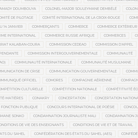
MAMADY DOUMBOUYA
COLONEL-MAJOR SOULEYMANE DEMBÉLÉ
COLON
OMITÉ DE PILOTAGE
COMITÉ INTERNATIONAL DE LA CROIX-ROUGE
COM
 14 JANVIER
COMMERÇANTS
COMMERCE
COMMERCE EXTÉRIEUR
IME INTERNATIONAL
COMMERCE RUSSIE AFRIQUE
COMMERCES
C
RIAT KALABAN-COURA
COMMISSION CEDEAO
COMMISSION D’APPEL
ÉPENDANTE
COMMISSION INTERGOUVERNEMENTALE
COMMUNAUTÉ
AO)
COMMUNAUTÉ INTERNATIONALE
COMMUNAUTÉ MUSULMANE
MUNICATION DE CRISE
COMMUNICATION GOUVERNEMENTALE
COMMU
OMMUNIQUÉ OFFICIEL
COMORES
COMPAGNIE AÉRIENNE
COMPAGNI
OMPÉTITION CULTURELLE
COMPÉTITION NATIONALE
COMPÉTITIVITÉ É
TÉ-MATIÈRES
CONAKRY
CONCERTATION
CONCERTATION NATION
 FONCTION PUBLIQUE
CONCOURS INTERNATIONAL DE POÉSIE
CONCOU
SMANE SONKO
CONDAMNATION JOURNALISTE MALI
CONDAMNATION JU
ONDITIONS DE VIE DES ENSEIGNANTS
CONDITIONS DE VIE ET DE TRAVAIL
ATS DU SAHEL
CONFÉDÉRATION DES ÉTATS DU SAHEL (AES)
CONFÉDÉ