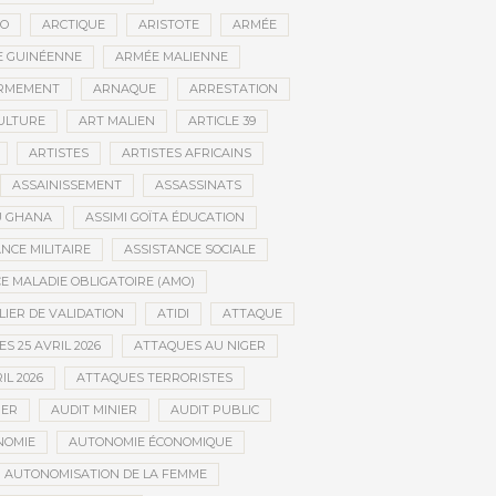
CO
ARCTIQUE
ARISTOTE
ARMÉE
 GUINÉENNE
ARMÉE MALIENNE
RMEMENT
ARNAQUE
ARRESTATION
CULTURE
ART MALIEN
ARTICLE 39
ARTISTES
ARTISTES AFRICAINS
ASSAINISSEMENT
ASSASSINATS
AU GHANA
ASSIMI GOÏTA ÉDUCATION
NCE MILITAIRE
ASSISTANCE SOCIALE
 MALADIE OBLIGATOIRE (AMO)
LIER DE VALIDATION
ATIDI
ATTAQUE
S 25 AVRIL 2026
ATTAQUES AU NIGER
IL 2026
ATTAQUES TERRORISTES
IER
AUDIT MINIER
AUDIT PUBLIC
NOMIE
AUTONOMIE ÉCONOMIQUE
AUTONOMISATION DE LA FEMME