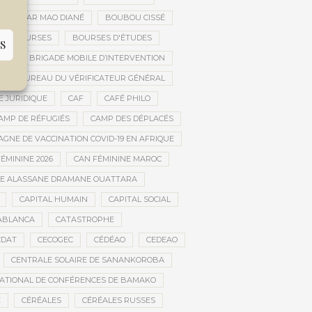
OUBACAR MAO DIANÉ
BOUBOU CISSÉ
BOURSES
BOURSES D'ÉTUDES
S
UE
BRIGADE MOBILE D’INTERVENTION
BUREAU DU VÉRIFICATEUR GÉNÉRAL
E JURIDIQUE
CAF
CAFÉ PHILO
AMP DE RÉFUGIÉS
CAMP DES DÉPLACÉS
GNE DE VACCINATION COVID-19 EN AFRIQUE
ÉMININE 2026
CAN FÉMININE MAROC
DE ALASSANE DRAMANE OUATTARA
CAPITAL HUMAIN
CAPITAL SOCIAL
ABLANCA
CATASTROPHE
CDAT
CECOGEC
CÉDÉAO
CEDEAO
CENTRALE SOLAIRE DE SANANKOROBA
ATIONAL DE CONFÉRENCES DE BAMAKO
E
CÉRÉALES
CÉRÉALES RUSSES