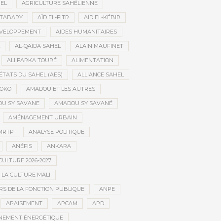
HEL
AGRICULTURE SAHÉLIENNE
ATABARY
AÏD EL-FITR
AÏD EL-KÉBIR
ÉVELOPPEMENT
AIDES HUMANITAIRES
AL-QAÏDA SAHEL
ALAIN MAUFINET
ALI FARKA TOURÉ
ALIMENTATION
ÉTATS DU SAHEL (AES)
ALLIANCE SAHEL
OKO
AMADOU ET LES AUTRES
U SY SAVANE
AMADOU SY SAVANÉ
AMÉNAGEMENT URBAIN
MRTP
ANALYSE POLITIQUE
ANÉFIS
ANKARA
CULTURE 2026-2027
 LA CULTURE MALI
S DE LA FONCTION PUBLIQUE
ANPE
APAISEMENT
APCAM
APD
NEMENT ÉNERGÉTIQUE