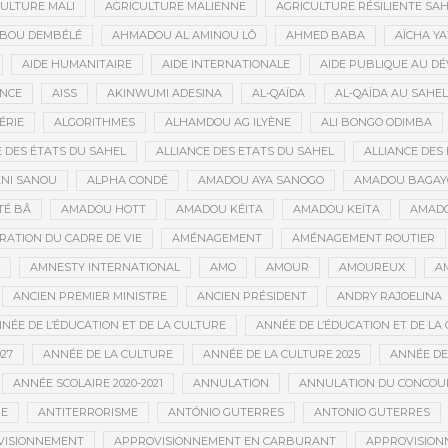
ULTURE MALI
AGRICULTURE MALIENNE
AGRICULTURE RÉSILIENTE SA
IBOU DEMBÉLÉ
AHMADOU AL AMINOU LÔ
AHMED BABA
AÏCHA Y
AIDE HUMANITAIRE
AIDE INTERNATIONALE
AIDE PUBLIQUE AU D
ANCE
AISS
AKINWUMI ADESINA
AL-QAÏDA
AL-QAÏDA AU SAHEL
ÉRIE
ALGORITHMES
ALHAMDOU AG ILYÈNE
ALI BONGO ODIMBA
E DES ÉTATS DU SAHEL
ALLIANCE DES ETATS DU SAHEL
ALLIANCE DES 
NI SANOU
ALPHA CONDÉ
AMADOU AYA SANOGO
AMADOU BAGAY
É BÂ
AMADOU HOTT
AMADOU KÉITA
AMADOU KEÏTA
AMADO
RATION DU CADRE DE VIE
AMÉNAGEMENT
AMÉNAGEMENT ROUTIER
AMNESTY INTERNATIONAL
AMO
AMOUR
AMOUREUX
A
ANCIEN PREMIER MINISTRE
ANCIEN PRÉSIDENT
ANDRY RAJOELINA
NÉE DE L’ÉDUCATION ET DE LA CULTURE
ANNÉE DE L’ÉDUCATION ET DE LA 
27
ANNÉE DE LA CULTURE
ANNÉE DE LA CULTURE 2025
ANNÉE DE
ANNÉE SCOLAIRE 2020-2021
ANNULATION
ANNULATION DU CONCOUR
ME
ANTITERRORISME
ANTÓNIO GUTERRES
ANTONIO GUTERRES
VISIONNEMENT
APPROVISIONNEMENT EN CARBURANT
APPROVISION