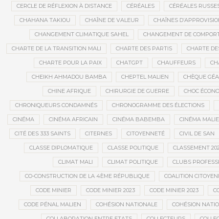
CERCLE DE RÉFLEXION À DISTANCE
CÉRÉALES
CÉRÉALES RUSSE
CHAHANA TAKIOU
CHAÎNE DE VALEUR
CHAÎNES D’APPROVISI
CHANGEMENT CLIMATIQUE SAHEL
CHANGEMENT DE COMPOR
CHARTE DE LA TRANSITION MALI
CHARTE DES PARTIS
CHARTE DES
CHARTE POUR LA PAIX
CHATGPT
CHAUFFEURS
CH
CHEIKH AHMADOU BAMBA
CHEPTEL MALIEN
CHÈQUE GÉ
CHINE AFRIQUE
CHIRURGIE DE GUERRE
CHOC ÉCON
CHRONIQUEURS CONDAMNÉS
CHRONOGRAMME DES ÉLECTIONS
CINÉMA
CINÉMA AFRICAIN
CINÉMA BABEMBA
CINÉMA MALI
CITÉ DES 333 SAINTS
CITERNES
CITOYENNETÉ
CIVIL DE SAN
CLASSE DIPLOMATIQUE
CLASSE POLITIQUE
CLASSEMENT 202
CLIMAT MALI
CLIMAT POLITIQUE
CLUBS PROFESS
CO-CONSTRUCTION DE LA 4ÈME RÉPUBLIQUE
COALITION CITOYEN
CODE MINIER
CODE MINIER 2023
CODE MINIER 2023
CO
CODE PÉNAL MALIEN
COHÉSION NATIONALE
COHÉSION NATIO
COLLABORATION ENTRE ETATS
COLLECTEURS
COLLE