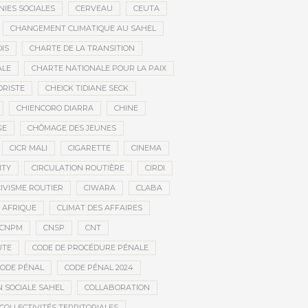
IES SOCIALES
CERVEAU
CEUTA
CHANGEMENT CLIMATIQUE AU SAHEL
IS
CHARTE DE LA TRANSITION
ALE
CHARTE NATIONALE POUR LA PAIX
ORISTE
CHEICK TIDIANE SECK
CHIENCORO DIARRA
CHINE
GE
CHÔMAGE DES JEUNES
CICR MALI
CIGARETTE
CINEMA
ITY
CIRCULATION ROUTIÈRE
CIRDI
CIVISME ROUTIER
CIWARA
CLABA
 AFRIQUE
CLIMAT DES AFFAIRES
CNPM
CNSP
CNT
UTE
CODE DE PROCÉDURE PÉNALE
ODE PÉNAL
CODE PÉNAL 2024
 SOCIALE SAHEL
COLLABORATION
COLLECTIVITÉS TERRITORIALES