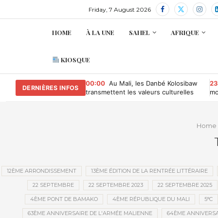
Friday, 7 August 2026
HOME
À LA UNE
SAHEL
AFRIQUE
KIOSQUE
00:00
Au Mali, les Danbé Kolosibaw
23
DERNIÈRES INFOS
transmettent les valeurs culturelles
mo
aux jeunes du tournoi « Camp
Compétition »
Home
12ÈME ARRONDISSEMENT
13ÈME ÉDITION DE LA RENTRÉE LITTÉRAIRE
22 SEPTEMBRE
22 SEPTEMBRE 2023
22 SEPTEMBRE 2025
4ÈME PONT DE BAMAKO
4ÈME RÉPUBLIQUE DU MALI
5°C
63ÈME ANNIVERSAIRE DE L'ARMÉE MALIENNE
64ÈME ANNIVERSA