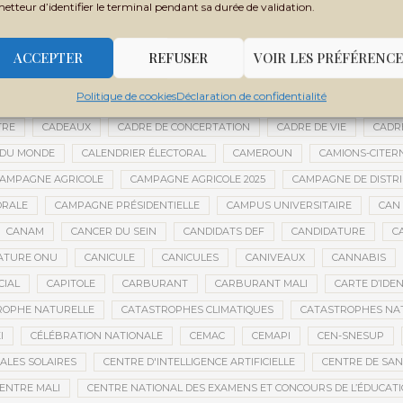
metteur d’identifier le terminal pendant sa durée de validation.
BOUBACAR BOCOUM
BOUBACAR DIANÉ
BOUBACAR DOUMBIA
B
BOULKESSI
BOURAKÉBOUGOU
BOUREM
BOURÉMA KANSAYE
ACCEPTER
REFUSER
VOIR LES PRÉFÉRENCE
LY DICKO
BRÉSIL
BRICE OLIGUI NGUEMA
BRICS
BRICS AFRIQ
Politique de cookies
Déclaration de confidentialité
GRICOLE
BUDGET DE LA PRÉSIDENCE
BUDGET NATIONAL
BUMDA
TRE
CADEAUX
CADRE DE CONCERTATION
CADRE DE VIE
CADR
 DU MONDE
CALENDRIER ÉLECTORAL
CAMEROUN
CAMIONS-CITER
AMPAGNE AGRICOLE
CAMPAGNE AGRICOLE 2025
CAMPAGNE DE DISTR
ORALE
CAMPAGNE PRÉSIDENTIELLE
CAMPUS UNIVERSITAIRE
CAN 
CANAM
CANCER DU SEIN
CANDIDATS DEF
CANDIDATURE
C
ATURE ONU
CANICULE
CANICULES
CANIVEAUX
CANNABIS
CIAL
CAPITOLE
CARBURANT
CARBURANT MALI
CARTE D’IDE
ROPHE NATURELLE
CATASTROPHES CLIMATIQUES
CATASTROPHES NA
I
CÉLÉBRATION NATIONALE
CEMAC
CEMAPI
CEN-SNESUP
ALES SOLAIRES
CENTRE D'INTELLIGENCE ARTIFICIELLE
CENTRE DE SA
ENTRE MALI
CENTRE NATIONAL DES EXAMENS ET CONCOURS DE L’ÉDUCAT