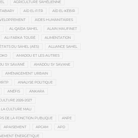
HEL
AGRICULTURE SAHÉLIENNE
ATABARY
AÏD EL-FITR
AÏD EL-KÉBIR
ÉVELOPPEMENT
AIDES HUMANITAIRES
AL-QAÏDA SAHEL
ALAIN MAUFINET
ALI FARKA TOURÉ
ALIMENTATION
ÉTATS DU SAHEL (AES)
ALLIANCE SAHEL
OKO
AMADOU ET LES AUTRES
U SY SAVANÉ
AMADOU SY SAVANE
AMÉNAGEMENT URBAIN
MRTP
ANALYSE POLITIQUE
ANÉFIS
ANKARA
CULTURE 2026-2027
 LA CULTURE MALI
S DE LA FONCTION PUBLIQUE
ANPE
APAISEMENT
APCAM
APD
NEMENT ÉNERGÉTIQUE