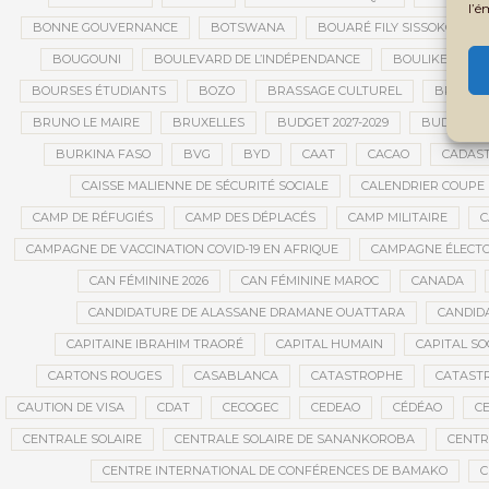
l’é
BONNE GOUVERNANCE
BOTSWANA
BOUARÉ FILY SISSOKO
BOUGOUNI
BOULEVARD DE L’INDÉPENDANCE
BOULIKESSI
BOURSES ÉTUDIANTS
BOZO
BRASSAGE CULTUREL
BRÉMA E
BRUNO LE MAIRE
BRUXELLES
BUDGET 2027-2029
BUDGET A
BURKINA FASO
BVG
BYD
CAAT
CACAO
CADAS
CAISSE MALIENNE DE SÉCURITÉ SOCIALE
CALENDRIER COUPE
CAMP DE RÉFUGIÉS
CAMP DES DÉPLACÉS
CAMP MILITAIRE
C
CAMPAGNE DE VACCINATION COVID-19 EN AFRIQUE
CAMPAGNE ÉLECT
CAN FÉMININE 2026
CAN FÉMININE MAROC
CANADA
CANDIDATURE DE ALASSANE DRAMANE OUATTARA
CANDID
CAPITAINE IBRAHIM TRAORÉ
CAPITAL HUMAIN
CAPITAL SO
CARTONS ROUGES
CASABLANCA
CATASTROPHE
CATAST
CAUTION DE VISA
CDAT
CECOGEC
CEDEAO
CÉDÉAO
CE
CENTRALE SOLAIRE
CENTRALE SOLAIRE DE SANANKOROBA
CENTR
CENTRE INTERNATIONAL DE CONFÉRENCES DE BAMAKO
C