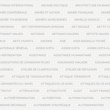
ITRAGE INTERNATIONAL
ARCANE POLITIQUE
ARCHITECTURE EN BAN
MÉE CONFÉDÉRALE
ARMÉE ET NATION
ARMÉE FRANÇAISE
ARMÉE
ARMÉE TCHADIENNE
ARMÉES SAHÉLIENNES
ARMELLE DAKOUO
A
EMPORAIN
ART CONTEMPORAIN AFRICAIN
ART ENGAGÉ
ART ET 
TISANAT MALIEN
ARTISANS
ARTISANS MALIENS
ARTISTE MALIEN
IAUX
ARTS VIVANTS
ASCOMA
ASIE
ASSA BADIALLO TOURÉ
NATIONALE SÉNÉGAL
ASSIMI GOÏTA
ASSIMI GOITA
ASSIMI GOITA 
LA REFONDATION
ASSISTANCE
ASSISTANCE HUMANITAIRE
ASSISTA
ASSOCIATIONS DE CONSOMMATEURS
ASSURANCE MALADIE
ASSURANCE
RAZENECA
ATELIER DE CLARIFICATION
ATELIER DE RÉFLEXION
ATE
NTI
ATTAQUE DE TINZAOUATÈNE
ATTAQUE TERRORISTE
ATTAQUE
 DJIHADISTES AU SAHEL
ATTAQUES DU 25 AVRIL
ATTAQUES DU 25 AVR
TTENTAT
ATTÉNUATION
ATTRACTIVITÉ
AUDIT
AUDIT FINANC
AUTODÉTERMINATION
AUTOÉDITION
AUTOMATISATION
AUTO
NOMIE RÉGIONALE
AUTONOMIE STRATÉGIQUE
AUTONOMISATION