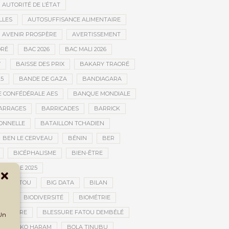
AUTORITÉ DE L’ÉTAT
LLES
AUTOSUFFISANCE ALIMENTAIRE
AVENIR PROSPÈRE
AVERTISSEMENT
RÉ
BAC 2026
BAC MALI 2026
W
BAISSE DES PRIX
BAKARY TRAORÉ
25
BANDE DE GAZA
BANDIAGARA
 CONFÉDÉRALE AES
BANQUE MONDIALE
ARRAGES
BARRICADES
BARRICK
IONNELLE
BATAILLON TCHADIEN
BEN LE CERVEAU
BÉNIN
BER
BICÉPHALISME
BIEN-ÊTRE
TURELLE 2025
OMBOUCTOU
BIG DATA
BILAN
TOU
BIODIVERSITÉ
BIOMÉTRIE
E GUERRE
BLESSURE FATOU DEMBÉLÉ
 Un
BOKO HARAM
BOLA TINUBU