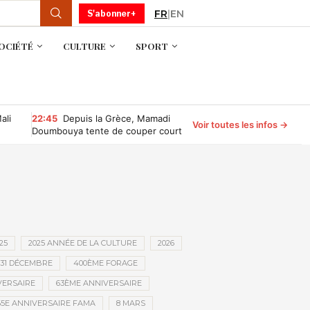
FR
|
EN
S'abonner+
OCIÉTÉ
CULTURE
SPORT
ali
22:45
Depuis la Grèce, Mamadi
Voir toutes les infos →
Doumbouya tente de couper court
aux rumeurs sur son absence
25
2025 ANNÉE DE LA CULTURE
2026
31 DÉCEMBRE
400ÈME FORAGE
VERSAIRE
63ÈME ANNIVERSAIRE
65E ANNIVERSAIRE FAMA
8 MARS