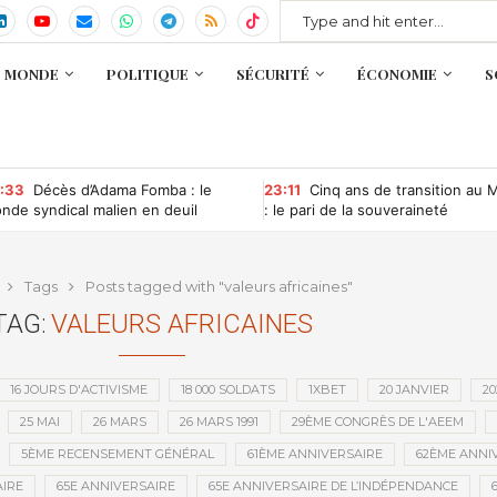
MONDE
POLITIQUE
SÉCURITÉ
ÉCONOMIE
S
:33
Décès d’Adama Fomba : le
23:11
Cinq ans de transition au M
nde syndical malien en deuil
: le pari de la souveraineté
commence à porter ses fruits
Tags
Posts tagged with "valeurs africaines"
TAG:
VALEURS AFRICAINES
16 JOURS D'ACTIVISME
18 000 SOLDATS
1XBET
20 JANVIER
20
25 MAI
26 MARS
26 MARS 1991
29ÈME CONGRÈS DE L'AEEM
5ÈME RECENSEMENT GÉNÉRAL
61ÈME ANNIVERSAIRE
62ÈME ANNI
IRE
65E ANNIVERSAIRE
65E ANNIVERSAIRE DE L’INDÉPENDANCE