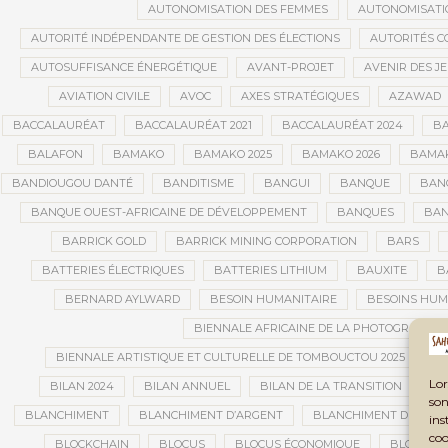
AUTONOMISATION DES FEMMES
AUTONOMISATI
AUTORITÉ INDÉPENDANTE DE GESTION DES ÉLECTIONS
AUTORITÉS C
AUTOSUFFISANCE ÉNERGÉTIQUE
AVANT-PROJET
AVENIR DES J
AVIATION CIVILE
AVOC
AXES STRATÉGIQUES
AZAWAD
BACCALAURÉAT
BACCALAURÉAT 2021
BACCALAURÉAT 2024
BA
BALAFON
BAMAKO
BAMAKO 2025
BAMAKO 2026
BAMAK
BANDIOUGOU DANTÉ
BANDITISME
BANGUI
BANQUE
BANQ
BANQUE OUEST-AFRICAINE DE DÉVELOPPEMENT
BANQUES
BAN
BARRICK GOLD
BARRICK MINING CORPORATION
BARS
BATTERIES ÉLECTRIQUES
BATTERIES LITHIUM
BAUXITE
B
BERNARD AYLWARD
BESOIN HUMANITAIRE
BESOINS HUM
BIENNALE AFRICAINE DE LA PHOTOGRAPHIE
BIENNALE ARTISTIQUE ET CULTURELLE DE TOMBOUCTOU 2025
B
Lor
BILAN 2024
BILAN ANNUEL
BILAN DE LA TRANSITION
BI
son
BLANCHIMENT
BLANCHIMENT D’ARGENT
BLANCHIMENT DE CAPI
ins
coo
BLOCKCHAIN
BLOCUS
BLOCUS ÉCONOMIQUE
BLOGING