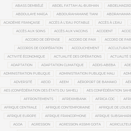
ABASS DEMBÉLÉ
ABDEL FATTAH AL-BURHAN
ABDELMADJI
ABDOULAYE MAÏGA
ABDOURAHAMANE TIANI
ABDRAHAMANE
ACADÉMIE FRANÇAISE
ACCÈS À L'EAU POTABLE
ACCÈS À L’EAU
ACCÈS AUX SOINS
ACCÈS AUX VACCINS
ACCIDENT
ACCI
ACCORD DE DÉFENSE
ACCORD DE PAIX
ACCORD DE PAR
ACCORDS DE COOPÉRATION
ACCOUCHEMENT
ACCULTURAT
ACTIVITÉ ÉCONOMIQUE
ACTUALITÉ DES OPÉRATIONS
ACTUALITÉ 
ADAPTATION
ADAPTATION CLIMATIQUE
ADDIS-ABEBA
ADE
ADMINISTRATION PUBLIQUE
ADMINISTRATION PUBLIQUE MALI
ADM
ADVERSITÉ
AECID
AEEM
AÉROPORT DE BAMAKO
AÉ
AES (CONFÉDÉRATION DES ÉTATS DU SAHEL)
AES CONFÉDÉRATION SAH
AFFRONTEMENTS
AFREXIMBANK
AFRICA CDC
AFR
AFRIQUE CENTRALE
AFRIQUE CONTEMPORAINE
AFRIQUE DE L’OUES
AFRIQUE EUROPE
AFRIQUE FRANCOPHONE
AFRIQUE SUBSAHAR
AGOA
AGRESSION
AGRESSION ASSIMI GOITA
AGRICULTEU