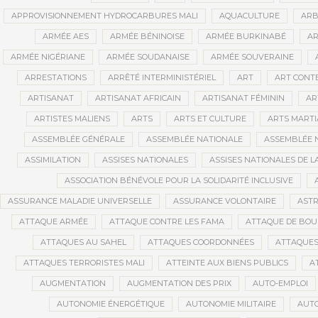
APPROVISIONNEMENT HYDROCARBURES MALI
AQUACULTURE
ARB
ARMÉE AES
ARMÉE BÉNINOISE
ARMÉE BURKINABÉ
AR
ARMÉE NIGÉRIANE
ARMÉE SOUDANAISE
ARMÉE SOUVERAINE
ARRESTATIONS
ARRÊTÉ INTERMINISTÉRIEL
ART
ART CONT
ARTISANAT
ARTISANAT AFRICAIN
ARTISANAT FÉMININ
AR
ARTISTES MALIENS
ARTS
ARTS ET CULTURE
ARTS MART
ASSEMBLÉE GÉNÉRALE
ASSEMBLÉE NATIONALE
ASSEMBLÉE 
ASSIMILATION
ASSISES NATIONALES
ASSISES NATIONALES DE 
ASSOCIATION BÉNÉVOLE POUR LA SOLIDARITÉ INCLUSIVE
ASSURANCE MALADIE UNIVERSELLE
ASSURANCE VOLONTAIRE
AST
ATTAQUE ARMÉE
ATTAQUE CONTRE LES FAMA
ATTAQUE DE BOU
ATTAQUES AU SAHEL
ATTAQUES COORDONNÉES
ATTAQUES
ATTAQUES TERRORISTES MALI
ATTEINTE AUX BIENS PUBLICS
A
AUGMENTATION
AUGMENTATION DES PRIX
AUTO-EMPLOI
AUTONOMIE ÉNERGÉTIQUE
AUTONOMIE MILITAIRE
AUTO