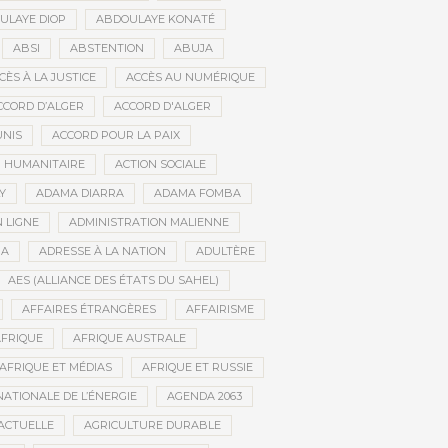
ULAYE DIOP
ABDOULAYE KONATÉ
ABSI
ABSTENTION
ABUJA
CÈS À LA JUSTICE
ACCÈS AU NUMÉRIQUE
CCORD D’ALGER
ACCORD D'ALGER
UNIS
ACCORD POUR LA PAIX
N HUMANITAIRE
ACTION SOCIALE
Y
ADAMA DIARRA
ADAMA FOMBA
 LIGNE
ADMINISTRATION MALIENNE
BA
ADRESSE À LA NATION
ADULTÈRE
AES (ALLIANCE DES ÉTATS DU SAHEL)
AFFAIRES ÉTRANGÈRES
AFFAIRISME
FRIQUE
AFRIQUE AUSTRALE
AFRIQUE ET MÉDIAS
AFRIQUE ET RUSSIE
ATIONALE DE L’ÉNERGIE
AGENDA 2063
ACTUELLE
AGRICULTURE DURABLE