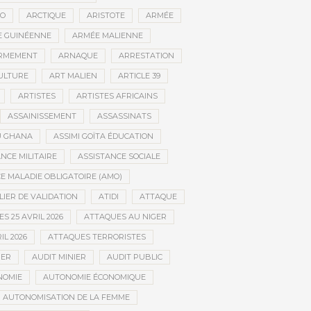
CO
ARCTIQUE
ARISTOTE
ARMÉE
 GUINÉENNE
ARMÉE MALIENNE
RMEMENT
ARNAQUE
ARRESTATION
CULTURE
ART MALIEN
ARTICLE 39
ARTISTES
ARTISTES AFRICAINS
ASSAINISSEMENT
ASSASSINATS
AU GHANA
ASSIMI GOÏTA ÉDUCATION
NCE MILITAIRE
ASSISTANCE SOCIALE
 MALADIE OBLIGATOIRE (AMO)
LIER DE VALIDATION
ATIDI
ATTAQUE
S 25 AVRIL 2026
ATTAQUES AU NIGER
IL 2026
ATTAQUES TERRORISTES
IER
AUDIT MINIER
AUDIT PUBLIC
NOMIE
AUTONOMIE ÉCONOMIQUE
AUTONOMISATION DE LA FEMME