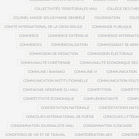
COLLECTIVITÉS TERRITORIALES MALI
COLLÈGE DES CHEF
COLONEL-MAJOR SOULEYMANE DEMBÉLÉ
COLONISATION
COLO
COMITÉ INTERNATIONAL DE LA CROIX-ROUGE
COMMANDE PUBLIQUE
COMMERCE
COMMERCE EXTÉRIEUR
COMMERCE INTERNATI
COMMERCES
COMMERCIALISATION
COMMISSARIAT 5E AR
COMMISSION DE RÉDACTION
COMMISSION ÉLECTORALE
COMMUNAUTÉ CHRÉTIENNE
COMMUNAUTÉ ÉCONOMIQUE DES ET
COMMUNE I BAMAKO
COMMUNE VI
COMMUNICATION
COMMUNICATION INSTITUTIONNELLE
COMMUNICATION POLIT
COMPAGNIE AÉRIENNE DU MALI
COMPÉTITION
COMPÉTIT
COMPÉTITIVITÉ ÉCONOMIQUE
COMPLÉMENTARITÉ
COMPL
CONCERTATION NATIONALE
CONCERTATIONS NATI
CONCOURS INTERNATIONAL DE POÉSIE
CONCOURS LITTÉRA
CONDAMNATION JOURNALISTE MALI
CONDAMNATION JUDICIAIRE
CONDITIONS DE VIE ET DE TRAVAIL
CONFÉDÉRATION AES
CONFÉDÉR