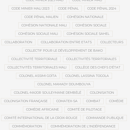
CODE MINIER 2023 MALI
CODE MINIER MALI
CODE MINIER MALI 2023
CODE PÉNAL
CODE PÉNAL 2024
CODE PÉNAL MALIEN
COHÉSION NATIONALE
COHÉSION NATIONALE MALI
COHÉSION SOCIALE
COHÉSION SOCIALE MALI
COHÉSION SOCIALE SAHEL
COLLABORATION
COLLABORATION ENTRE ETATS
COLLECTEURS
COLLECTIF POUR LE DÉVELOPPEMENT DE BAKO
COLLECTIVITÉ TERRITORIALE
COLLECTIVITÉS TERRITORIALES
COLLECTIVITÉS TERRITORIALES MALI
COLLÈGE DES CHEFS D’ÉTAT
COLONEL ASSIMI GOÏTA
COLONEL LASSINA TOGOLA
COLONEL MAMADY DOUMBOUYA
COLONEL-MAJOR SOULEYMANE DEMBÉLÉ
COLONISATION
COLONISATION FRANÇAISE
COMATEX-SA
COMBAT
COMÉDIE
COMÉDIE AFRICAINE
COMITÉ DE PILOTAGE
COMITÉ INTERNATIONAL DE LA CROIX-ROUGE
COMMANDE PUBLIQUE
COMMÉMORATION
COMMÉMORATION DE L'INDÉPENDANCE