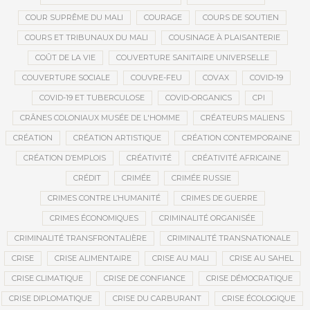
COUR SUPRÊME DU MALI
COURAGE
COURS DE SOUTIEN
COURS ET TRIBUNAUX DU MALI
COUSINAGE À PLAISANTERIE
COÛT DE LA VIE
COUVERTURE SANITAIRE UNIVERSELLE
COUVERTURE SOCIALE
COUVRE-FEU
COVAX
COVID-19
COVID-19 ET TUBERCULOSE
COVID-ORGANICS
CPI
CRÂNES COLONIAUX MUSÉE DE L'HOMME
CRÉATEURS MALIENS
CRÉATION
CRÉATION ARTISTIQUE
CRÉATION CONTEMPORAINE
CRÉATION D’EMPLOIS
CRÉATIVITÉ
CRÉATIVITÉ AFRICAINE
CRÉDIT
CRIMÉE
CRIMÉE RUSSIE
CRIMES CONTRE L’HUMANITÉ
CRIMES DE GUERRE
CRIMES ÉCONOMIQUES
CRIMINALITÉ ORGANISÉE
CRIMINALITÉ TRANSFRONTALIÈRE
CRIMINALITÉ TRANSNATIONALE
CRISE
CRISE ALIMENTAIRE
CRISE AU MALI
CRISE AU SAHEL
CRISE CLIMATIQUE
CRISE DE CONFIANCE
CRISE DÉMOCRATIQUE
CRISE DIPLOMATIQUE
CRISE DU CARBURANT
CRISE ÉCOLOGIQUE