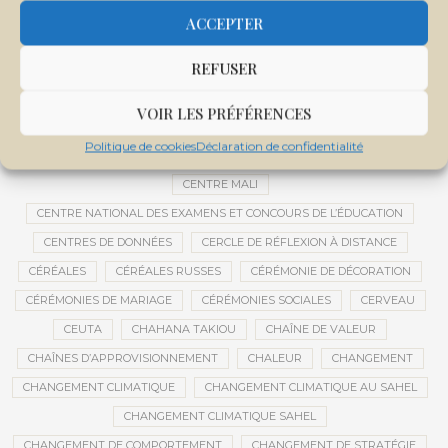
CEMAPI
CEN-SNESUP
CENOU
CENSURE
ACCEPTER
CENTRAFRIQUE
CENTRALE SOLAIRE
REFUSER
CENTRALE SOLAIRE DE SANANKOROBA
CENTRALES SOLAIRES
CENTRE D'INTELLIGENCE ARTIFICIELLE
VOIR LES PRÉFÉRENCES
CENTRE DE SANTÉ COMMUNAUTAIRE
CENTRE DU MALI
Politique de cookies
Déclaration de confidentialité
CENTRE INTERNATIONAL DE CONFÉRENCES DE BAMAKO
CENTRE MALI
CENTRE NATIONAL DES EXAMENS ET CONCOURS DE L’ÉDUCATION
CENTRES DE DONNÉES
CERCLE DE RÉFLEXION À DISTANCE
CÉRÉALES
CÉRÉALES RUSSES
CÉRÉMONIE DE DÉCORATION
CÉRÉMONIES DE MARIAGE
CÉRÉMONIES SOCIALES
CERVEAU
CEUTA
CHAHANA TAKIOU
CHAÎNE DE VALEUR
CHAÎNES D’APPROVISIONNEMENT
CHALEUR
CHANGEMENT
CHANGEMENT CLIMATIQUE
CHANGEMENT CLIMATIQUE AU SAHEL
CHANGEMENT CLIMATIQUE SAHEL
CHANGEMENT DE COMPORTEMENT
CHANGEMENT DE STRATÉGIE