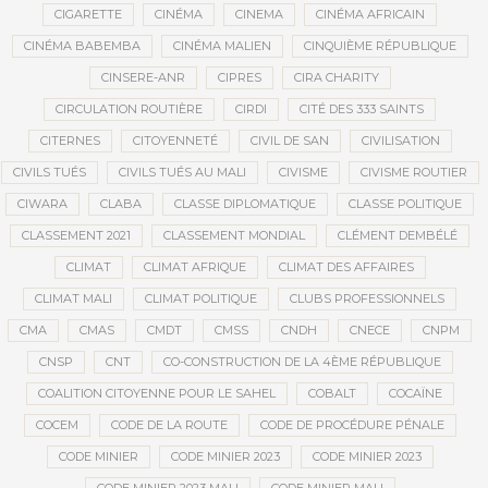
CIGARETTE
CINÉMA
CINEMA
CINÉMA AFRICAIN
CINÉMA BABEMBA
CINÉMA MALIEN
CINQUIÈME RÉPUBLIQUE
CINSERE-ANR
CIPRES
CIRA CHARITY
CIRCULATION ROUTIÈRE
CIRDI
CITÉ DES 333 SAINTS
CITERNES
CITOYENNETÉ
CIVIL DE SAN
CIVILISATION
CIVILS TUÉS
CIVILS TUÉS AU MALI
CIVISME
CIVISME ROUTIER
CIWARA
CLABA
CLASSE DIPLOMATIQUE
CLASSE POLITIQUE
CLASSEMENT 2021
CLASSEMENT MONDIAL
CLÉMENT DEMBÉLÉ
CLIMAT
CLIMAT AFRIQUE
CLIMAT DES AFFAIRES
CLIMAT MALI
CLIMAT POLITIQUE
CLUBS PROFESSIONNELS
CMA
CMAS
CMDT
CMSS
CNDH
CNECE
CNPM
CNSP
CNT
CO-CONSTRUCTION DE LA 4ÈME RÉPUBLIQUE
COALITION CITOYENNE POUR LE SAHEL
COBALT
COCAÏNE
COCEM
CODE DE LA ROUTE
CODE DE PROCÉDURE PÉNALE
CODE MINIER
CODE MINIER 2023
CODE MINIER 2023