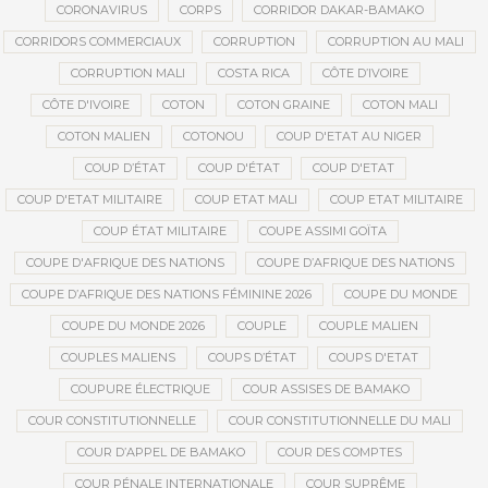
CORONAVIRUS
CORPS
CORRIDOR DAKAR-BAMAKO
CORRIDORS COMMERCIAUX
CORRUPTION
CORRUPTION AU MALI
CORRUPTION MALI
COSTA RICA
CÔTE D’IVOIRE
CÔTE D'IVOIRE
COTON
COTON GRAINE
COTON MALI
COTON MALIEN
COTONOU
COUP D'ETAT AU NIGER
COUP D’ÉTAT
COUP D'ÉTAT
COUP D'ETAT
COUP D'ETAT MILITAIRE
COUP ETAT MALI
COUP ETAT MILITAIRE
COUP ÉTAT MILITAIRE
COUPE ASSIMI GOÏTA
COUPE D'AFRIQUE DES NATIONS
COUPE D’AFRIQUE DES NATIONS
COUPE D’AFRIQUE DES NATIONS FÉMININE 2026
COUPE DU MONDE
COUPE DU MONDE 2026
COUPLE
COUPLE MALIEN
COUPLES MALIENS
COUPS D’ÉTAT
COUPS D'ETAT
COUPURE ÉLECTRIQUE
COUR ASSISES DE BAMAKO
COUR CONSTITUTIONNELLE
COUR CONSTITUTIONNELLE DU MALI
COUR D’APPEL DE BAMAKO
COUR DES COMPTES
COUR PÉNALE INTERNATIONALE
COUR SUPRÊME