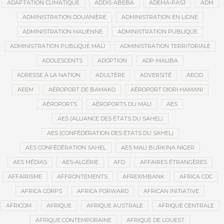
ADAPTATION CLIMATIQUE
ADDIS-ABEBA
ADEMA-PASJ
ADM
ADMINISTRATION DOUANIÈRE
ADMINISTRATION EN LIGNE
ADMINISTRATION MALIENNE
ADMINISTRATION PUBLIQUE
ADMINISTRATION PUBLIQUE MALI
ADMINISTRATION TERRITORIALE
ADOLESCENTS
ADOPTION
ADP-MALIBA
ADRESSE À LA NATION
ADULTÈRE
ADVERSITÉ
AECID
AEEM
AÉROPORT DE BAMAKO
AÉROPORT DIORI HAMANI
AÉROPORTS
AÉROPORTS DU MALI
AES
AES (ALLIANCE DES ÉTATS DU SAHEL)
AES (CONFÉDÉRATION DES ÉTATS DU SAHEL)
AES CONFÉDÉRATION SAHEL
AES MALI BURKINA NIGER
AES MÉDIAS
AES-ALGÉRIE
AFD
AFFAIRES ÉTRANGÈRES
AFFAIRISME
AFFRONTEMENTS
AFREXIMBANK
AFRICA CDC
AFRICA CORPS
AFRICA FORWARD
AFRICAN INITIATIVE
AFRICOM
AFRIQUE
AFRIQUE AUSTRALE
AFRIQUE CENTRALE
AFRIQUE CONTEMPORAINE
AFRIQUE DE L’OUEST