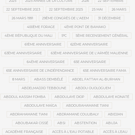
2025
2025 ANNÉE DE LA CULTURE
2026
22 SEPTEMBRE
22 SEPTEMBRE 2023
22 SEPTEMBRE 2025
25 MAI
26 MARS
26 MARS 1991
29ÈME CONGRÈS DE L'AEEM
31 DÉCEMBRE
400ÈME FORAGE
4ÈME PONT DE BAMAKO
4ÈME RÉPUBLIQUE DU MALI
5°C
5ÈME RECENSEMENT GÉNÉRAL
61ÈME ANNIVERSAIRE
62ÈME ANNIVERSAIRE
63ÈME ANNIVERSAIRE
63ÈME ANNIVERSAIRE DE L'ARMÉE MALIENNE
64ÈME ANNIVERSAIRE
65E ANNIVERSAIRE
65E ANNIVERSAIRE DE L’INDÉPENDANCE
65E ANNIVERSAIRE FAMA
8 MARS
ABASS DEMBÉLÉ
ABDEL FATTAH AL-BURHAN
ABDELMADJID TEBBOUNE
ABDOU OUOLOGUEM
ABDOUL KASSIM FOMBA
ABDOULAYE DIOP
ABDOULAYE KONATÉ
ABDOULAYE MAÏGA
ABDOURAHAMANE TIANI
ABDRAHAMANE TIANI
ABDRAMANE COULIBALY
ABIDJAN
ABOUBAKAR CISSÉ
ABSI
ABSTENTION
ABUJA
ACADÉMIE FRANÇAISE
ACCÈS À L'EAU POTABLE
ACCÈS À L’EAU