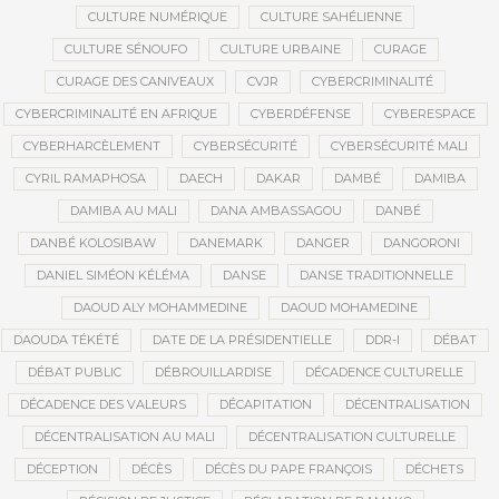
CULTURE NUMÉRIQUE
CULTURE SAHÉLIENNE
CULTURE SÉNOUFO
CULTURE URBAINE
CURAGE
CURAGE DES CANIVEAUX
CVJR
CYBERCRIMINALITÉ
CYBERCRIMINALITÉ EN AFRIQUE
CYBERDÉFENSE
CYBERESPACE
CYBERHARCÈLEMENT
CYBERSÉCURITÉ
CYBERSÉCURITÉ MALI
CYRIL RAMAPHOSA
DAECH
DAKAR
DAMBÉ
DAMIBA
DAMIBA AU MALI
DANA AMBASSAGOU
DANBÉ
DANBÉ KOLOSIBAW
DANEMARK
DANGER
DANGORONI
DANIEL SIMÉON KÉLÉMA
DANSE
DANSE TRADITIONNELLE
DAOUD ALY MOHAMMEDINE
DAOUD MOHAMEDINE
DAOUDA TÉKÉTÉ
DATE DE LA PRÉSIDENTIELLE
DDR-I
DÉBAT
DÉBAT PUBLIC
DÉBROUILLARDISE
DÉCADENCE CULTURELLE
DÉCADENCE DES VALEURS
DÉCAPITATION
DÉCENTRALISATION
DÉCENTRALISATION AU MALI
DÉCENTRALISATION CULTURELLE
DÉCEPTION
DÉCÈS
DÉCÈS DU PAPE FRANÇOIS
DÉCHETS