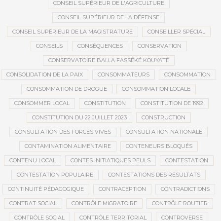
CONSEIL SUPÉRIEUR DE L'AGRICULTURE
CONSEIL SUPÉRIEUR DE LA DÉFENSE
CONSEIL SUPÉRIEUR DE LA MAGISTRATURE
CONSEILLER SPÉCIAL
CONSEILS
CONSÉQUENCES
CONSERVATION
CONSERVATOIRE BALLA FASSÉKÉ KOUYATÉ
CONSOLIDATION DE LA PAIX
CONSOMMATEURS
CONSOMMATION
CONSOMMATION DE DROGUE
CONSOMMATION LOCALE
CONSOMMER LOCAL
CONSTITUTION
CONSTITUTION DE 1992
CONSTITUTION DU 22 JUILLET 2023
CONSTRUCTION
CONSULTATION DES FORCES VIVES
CONSULTATION NATIONALE
CONTAMINATION ALIMENTAIRE
CONTENEURS BLOQUÉS
CONTENU LOCAL
CONTES INITIATIQUES PEULS
CONTESTATION
CONTESTATION POPULAIRE
CONTESTATIONS DES RÉSULTATS
CONTINUITÉ PÉDAGOGIQUE
CONTRACEPTION
CONTRADICTIONS
CONTRAT SOCIAL
CONTRÔLE MIGRATOIRE
CONTRÔLE ROUTIER
CONTRÔLE SOCIAL
CONTRÔLE TERRITORIAL
CONTROVERSE