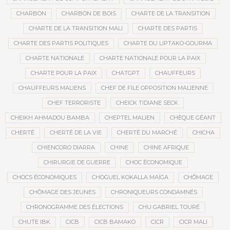
CHARBON
CHARBON DE BOIS
CHARTE DE LA TRANSITION
CHARTE DE LA TRANSITION MALI
CHARTE DES PARTIS
CHARTE DES PARTIS POLITIQUES
CHARTE DU LIPTAKO-GOURMA
CHARTE NATIONALE
CHARTE NATIONALE POUR LA PAIX
CHARTE POUR LA PAIX
CHATGPT
CHAUFFEURS
CHAUFFEURS MALIENS
CHEF DE FILE OPPOSITION MALIENNE
CHEF TERRORISTE
CHEICK TIDIANE SECK
CHEIKH AHMADOU BAMBA
CHEPTEL MALIEN
CHÈQUE GÉANT
CHERTÉ
CHERTÉ DE LA VIE
CHERTÉ DU MARCHÉ
CHICHA
CHIENCORO DIARRA
CHINE
CHINE AFRIQUE
CHIRURGIE DE GUERRE
CHOC ÉCONOMIQUE
CHOCS ÉCONOMIQUES
CHOGUEL KOKALLA MAÏGA
CHÔMAGE
CHÔMAGE DES JEUNES
CHRONIQUEURS CONDAMNÉS
CHRONOGRAMME DES ÉLECTIONS
CHU GABRIEL TOURÉ
CHUTE IBK
CICB
CICB BAMAKO
CICR
CICR MALI