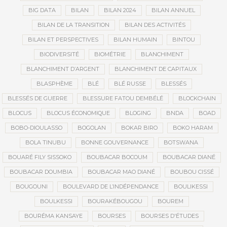
BIG DATA
BILAN
BILAN 2024
BILAN ANNUEL
BILAN DE LA TRANSITION
BILAN DES ACTIVITÉS
BILAN ET PERSPECTIVES
BILAN HUMAIN
BINTOU
BIODIVERSITÉ
BIOMÉTRIE
BLANCHIMENT
BLANCHIMENT D’ARGENT
BLANCHIMENT DE CAPITAUX
BLASPHÈME
BLÉ
BLÉ RUSSE
BLESSÉS
BLESSÉS DE GUERRE
BLESSURE FATOU DEMBÉLÉ
BLOCKCHAIN
BLOCUS
BLOCUS ÉCONOMIQUE
BLOGING
BNDA
BOAD
BOBO-DIOULASSO
BOGOLAN
BOKAR BIRO
BOKO HARAM
BOLA TINUBU
BONNE GOUVERNANCE
BOTSWANA
BOUARÉ FILY SISSOKO
BOUBACAR BOCOUM
BOUBACAR DIANÉ
BOUBACAR DOUMBIA
BOUBACAR MAO DIANÉ
BOUBOU CISSÉ
BOUGOUNI
BOULEVARD DE L’INDÉPENDANCE
BOULIKESSI
BOULKESSI
BOURAKÉBOUGOU
BOUREM
BOURÉMA KANSAYE
BOURSES
BOURSES D'ÉTUDES