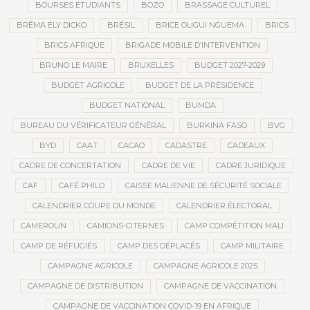
BOURSES ÉTUDIANTS
BOZO
BRASSAGE CULTUREL
BRÉMA ELY DICKO
BRÉSIL
BRICE OLIGUI NGUEMA
BRICS
BRICS AFRIQUE
BRIGADE MOBILE D’INTERVENTION
BRUNO LE MAIRE
BRUXELLES
BUDGET 2027-2029
BUDGET AGRICOLE
BUDGET DE LA PRÉSIDENCE
BUDGET NATIONAL
BUMDA
BUREAU DU VÉRIFICATEUR GÉNÉRAL
BURKINA FASO
BVG
BYD
CAAT
CACAO
CADASTRE
CADEAUX
CADRE DE CONCERTATION
CADRE DE VIE
CADRE JURIDIQUE
CAF
CAFÉ PHILO
CAISSE MALIENNE DE SÉCURITÉ SOCIALE
CALENDRIER COUPE DU MONDE
CALENDRIER ÉLECTORAL
CAMEROUN
CAMIONS-CITERNES
CAMP COMPÉTITION MALI
CAMP DE RÉFUGIÉS
CAMP DES DÉPLACÉS
CAMP MILITAIRE
CAMPAGNE AGRICOLE
CAMPAGNE AGRICOLE 2025
CAMPAGNE DE DISTRIBUTION
CAMPAGNE DE VACCINATION
CAMPAGNE DE VACCINATION COVID-19 EN AFRIQUE