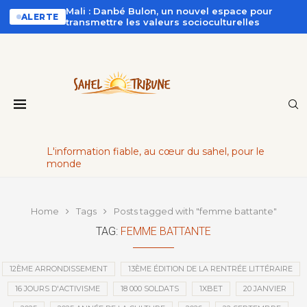
Mali : Danbé Bulon, un nouvel espace pour
ALERTE
transmettre les valeurs socioculturelles
L'information fiable, au cœur du sahel, pour le
monde
Home
Tags
Posts tagged with "femme battante"
TAG:
FEMME BATTANTE
12ÈME ARRONDISSEMENT
13ÈME ÉDITION DE LA RENTRÉE LITTÉRAIRE
16 JOURS D'ACTIVISME
18 000 SOLDATS
1XBET
20 JANVIER