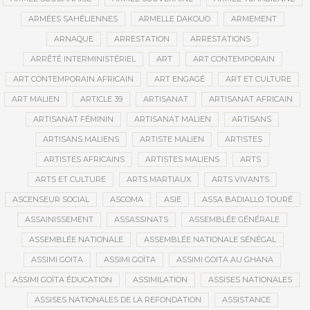
ARMÉES SAHÉLIENNES
ARMELLE DAKOUO
ARMEMENT
ARNAQUE
ARRESTATION
ARRESTATIONS
ARRÊTÉ INTERMINISTÉRIEL
ART
ART CONTEMPORAIN
ART CONTEMPORAIN AFRICAIN
ART ENGAGÉ
ART ET CULTURE
ART MALIEN
ARTICLE 39
ARTISANAT
ARTISANAT AFRICAIN
ARTISANAT FÉMININ
ARTISANAT MALIEN
ARTISANS
ARTISANS MALIENS
ARTISTE MALIEN
ARTISTES
ARTISTES AFRICAINS
ARTISTES MALIENS
ARTS
ARTS ET CULTURE
ARTS MARTIAUX
ARTS VIVANTS
ASCENSEUR SOCIAL
ASCOMA
ASIE
ASSA BADIALLO TOURÉ
ASSAINISSEMENT
ASSASSINATS
ASSEMBLÉE GÉNÉRALE
ASSEMBLÉE NATIONALE
ASSEMBLÉE NATIONALE SÉNÉGAL
ASSIMI GOITA
ASSIMI GOÏTA
ASSIMI GOITA AU GHANA
ASSIMI GOÏTA ÉDUCATION
ASSIMILATION
ASSISES NATIONALES
ASSISES NATIONALES DE LA REFONDATION
ASSISTANCE