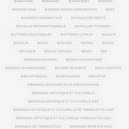
BARKHANE
BARRAGES
BARRICADES
BARRICK
BARRICK GOLD
BARRICK MINING CORPORATION
BARS
BASSIROU DIOMAYE FAYE
BATAILLE DES RÉCITS
BATAILLE INFORMATIONNELLE
BATAILLON TCHADIEN
BATTERIES ÉLECTRIQUES
BATTERIES LITHIUM
BAUXITE
BAZOUM
BCEAO
BCID-AES
BEIJING
BELÉM
BELGIQUE
BEN LE CERVEAU
BÉNIN
BER
BERNARD AYLWARD
BESOIN HUMANITAIRE
BESOINS HUMANITAIRES
BEURRE DE KARITÉ
BIAIS COGNITIFS
BIBLIOTHÈQUES
BICÉPHALISME
BIEN-ÊTRE
BIENNALE AFRICAINE DE LA PHOTOGRAPHIE
BIENNALE ARTISTIQUE ET CULTURELLE
BIENNALE ARTISTIQUE ET CULTURELLE 2025
BIENNALE ARTISTIQUE ET CULTURELLE DE TOMBOUCTOU 2025
BIENNALE ARTISTIQUE ET CULTURELLE TOMBOUCTOU 2025
BIENNALE DE TOMBOUCTOU
BIENNALE SPORTIVE MALI