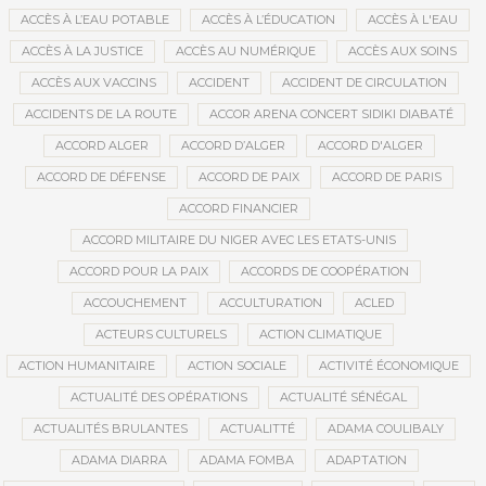
ACCÈS À L’EAU POTABLE
ACCÈS À L’ÉDUCATION
ACCÈS À L'EAU
ACCÈS À LA JUSTICE
ACCÈS AU NUMÉRIQUE
ACCÈS AUX SOINS
ACCÈS AUX VACCINS
ACCIDENT
ACCIDENT DE CIRCULATION
ACCIDENTS DE LA ROUTE
ACCOR ARENA CONCERT SIDIKI DIABATÉ
ACCORD ALGER
ACCORD D’ALGER
ACCORD D'ALGER
ACCORD DE DÉFENSE
ACCORD DE PAIX
ACCORD DE PARIS
ACCORD FINANCIER
ACCORD MILITAIRE DU NIGER AVEC LES ETATS-UNIS
ACCORD POUR LA PAIX
ACCORDS DE COOPÉRATION
ACCOUCHEMENT
ACCULTURATION
ACLED
ACTEURS CULTURELS
ACTION CLIMATIQUE
ACTION HUMANITAIRE
ACTION SOCIALE
ACTIVITÉ ÉCONOMIQUE
ACTUALITÉ DES OPÉRATIONS
ACTUALITÉ SÉNÉGAL
ACTUALITÉS BRULANTES
ACTUALITTÉ
ADAMA COULIBALY
ADAMA DIARRA
ADAMA FOMBA
ADAPTATION