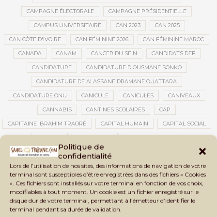
CAMPAGNE ÉLECTORALE
CAMPAGNE PRÉSIDENTIELLE
CAMPUS UNIVERSITAIRE
CAN 2023
CAN 2025
CAN CÔTE D'IVOIRE
CAN FÉMININE 2026
CAN FÉMININE MAROC
CANADA
CANAM
CANCER DU SEIN
CANDIDATS DEF
CANDIDATURE
CANDIDATURE D'OUSMANE SONKO
CANDIDATURE DE ALASSANE DRAMANE OUATTARA
CANDIDATURE ONU
CANICULE
CANICULES
CANIVEAUX
CANNABIS
CANTINES SCOLAIRES
CAP
CAPITAINE IBRAHIM TRAORÉ
CAPITAL HUMAIN
CAPITAL SOCIAL
CAPITOLE
CARBURANT
CARBURANT MALI
Politique de
CARTE D’IDENTITÉ BIOMÉTRIQUE
CARTE NINA
CARTONS ROUGES
confidentialité
Lors de l’utilisation de nos sites, des informations de navigation de votre
CASABLANCA
CATASTROPHE
CATASTROPHE NATURELLE
terminal sont susceptibles d’être enregistrées dans des fichiers « Cookies
CATASTROPHES CLIMATIQUES
CATASTROPHES NATURELLES
». Ces fichiers sont installés sur votre terminal en fonction de vos choix,
modifiables à tout moment. Un cookie est un fichier enregistré sur le
CAUTION 10 000 DOLLARS
CAUTION DE VISA
CDAT
CECOGEC
disque dur de votre terminal, permettant à l’émetteur d’identifier le
CÉDÉAO
CEDEAO
CEI
CÉLÉBRATION NATIONALE
CEMAC
terminal pendant sa durée de validation.