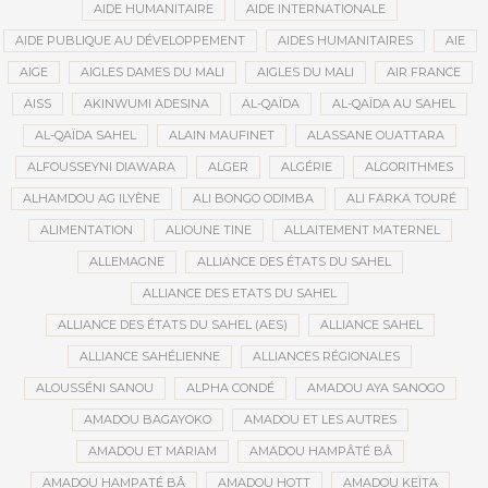
AIDE HUMANITAIRE
AIDE INTERNATIONALE
AIDE PUBLIQUE AU DÉVELOPPEMENT
AIDES HUMANITAIRES
AIE
AIGE
AIGLES DAMES DU MALI
AIGLES DU MALI
AIR FRANCE
AISS
AKINWUMI ADESINA
AL-QAÏDA
AL-QAÏDA AU SAHEL
AL-QAÏDA SAHEL
ALAIN MAUFINET
ALASSANE OUATTARA
ALFOUSSEYNI DIAWARA
ALGER
ALGÉRIE
ALGORITHMES
ALHAMDOU AG ILYÈNE
ALI BONGO ODIMBA
ALI FARKA TOURÉ
ALIMENTATION
ALIOUNE TINE
ALLAITEMENT MATERNEL
ALLEMAGNE
ALLIANCE DES ÉTATS DU SAHEL
ALLIANCE DES ETATS DU SAHEL
ALLIANCE DES ÉTATS DU SAHEL (AES)
ALLIANCE SAHEL
ALLIANCE SAHÉLIENNE
ALLIANCES RÉGIONALES
ALOUSSÉNI SANOU
ALPHA CONDÉ
AMADOU AYA SANOGO
AMADOU BAGAYOKO
AMADOU ET LES AUTRES
AMADOU ET MARIAM
AMADOU HAMPÂTÉ BÂ
AMADOU HAMPATÉ BÂ
AMADOU HOTT
AMADOU KEÏTA