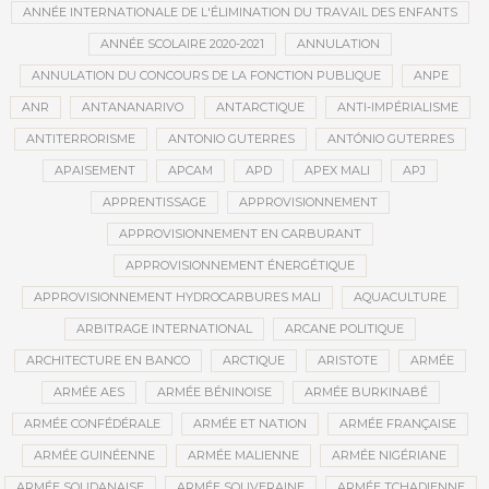
ANNÉE INTERNATIONALE DE L'ÉLIMINATION DU TRAVAIL DES ENFANTS
ANNÉE SCOLAIRE 2020-2021
ANNULATION
ANNULATION DU CONCOURS DE LA FONCTION PUBLIQUE
ANPE
ANR
ANTANANARIVO
ANTARCTIQUE
ANTI-IMPÉRIALISME
ANTITERRORISME
ANTONIO GUTERRES
ANTÓNIO GUTERRES
APAISEMENT
APCAM
APD
APEX MALI
APJ
APPRENTISSAGE
APPROVISIONNEMENT
APPROVISIONNEMENT EN CARBURANT
APPROVISIONNEMENT ÉNERGÉTIQUE
APPROVISIONNEMENT HYDROCARBURES MALI
AQUACULTURE
ARBITRAGE INTERNATIONAL
ARCANE POLITIQUE
ARCHITECTURE EN BANCO
ARCTIQUE
ARISTOTE
ARMÉE
ARMÉE AES
ARMÉE BÉNINOISE
ARMÉE BURKINABÉ
ARMÉE CONFÉDÉRALE
ARMÉE ET NATION
ARMÉE FRANÇAISE
ARMÉE GUINÉENNE
ARMÉE MALIENNE
ARMÉE NIGÉRIANE
ARMÉE SOUDANAISE
ARMÉE SOUVERAINE
ARMÉE TCHADIENNE