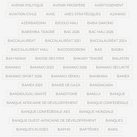
AVENIR POLITIQUE
AVENIR PROSPÈRE
AVERTISSEMENT
AVIATION CIVILE
AVOC
AXES STRATÉGIQUES
AZAWAD
AZERBAÏDJAN
B2GOLD MALI
BABA DAKONO
BABEMBA TRAORÉ
BAC 2026
BAC MALI 2026
BACCALAURÉAT
BACCALAURÉAT 2021
BACCALAURÉAT 2024
BACCALAURÉAT MALI
BACODJICORONI
BAD
BADEA
BAH NDAW
BAISSE DES PRIX
BAKARY TRAORÉ
BALAFON
BAMAKO
BAMAKO 2025
BAMAKO 2026
BAMAKO SÉCURITÉ
BAMAKO SPORT 2026
BAMAKO-SÉNOU
BAMBARA
BAMEX
BAMEX 2025
BANDE DE GAZA
BANDIAGARA
BANDIOUGOU DANTÉ
BANDITISME
BANGUI
BANQUE
BANQUE AFRICAINE DE DÉVELOPPEMENT
BANQUE CONFÉDÉRALE
BANQUE CONFÉDÉRALE AES
BANQUE MONDIALE
BANQUE OUEST-AFRICAINE DE DÉVELOPPEMENT
BANQUES
BANQUES RUSSES
BAPHO
BAPTÊMES
BARIL