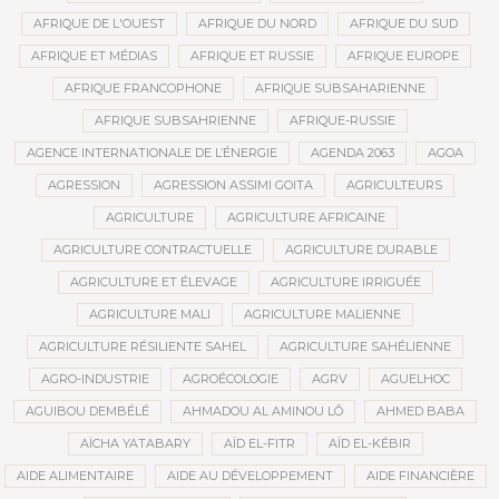
AFRIQUE DE L'OUEST
AFRIQUE DU NORD
AFRIQUE DU SUD
AFRIQUE ET MÉDIAS
AFRIQUE ET RUSSIE
AFRIQUE EUROPE
AFRIQUE FRANCOPHONE
AFRIQUE SUBSAHARIENNE
AFRIQUE SUBSAHRIENNE
AFRIQUE-RUSSIE
AGENCE INTERNATIONALE DE L’ÉNERGIE
AGENDA 2063
AGOA
AGRESSION
AGRESSION ASSIMI GOITA
AGRICULTEURS
AGRICULTURE
AGRICULTURE AFRICAINE
AGRICULTURE CONTRACTUELLE
AGRICULTURE DURABLE
AGRICULTURE ET ÉLEVAGE
AGRICULTURE IRRIGUÉE
AGRICULTURE MALI
AGRICULTURE MALIENNE
AGRICULTURE RÉSILIENTE SAHEL
AGRICULTURE SAHÉLIENNE
AGRO-INDUSTRIE
AGROÉCOLOGIE
AGRV
AGUELHOC
AGUIBOU DEMBÉLÉ
AHMADOU AL AMINOU LÔ
AHMED BABA
AÏCHA YATABARY
AÏD EL-FITR
AÏD EL-KÉBIR
AIDE ALIMENTAIRE
AIDE AU DÉVELOPPEMENT
AIDE FINANCIÈRE